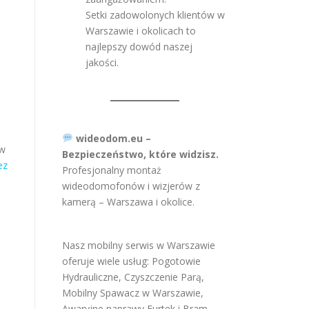
Setki zadowolonych klientów w
Warszawie i okolicach to
najlepszy dowód naszej
jakości.
wideodom.eu –
ów
Bezpieczeństwo, które widzisz.
ez
Profesjonalny montaż
wideodomofonów i wizjerów z
kamerą – Warszawa i okolice.
Nasz mobilny serwis w Warszawie
oferuje wiele usług:
Pogotowie
Hydrauliczne
,
Czyszczenie Parą
,
Mobilny Spawacz w Warszawie
,
Awaryjne naprawy Furtek i Bram
,