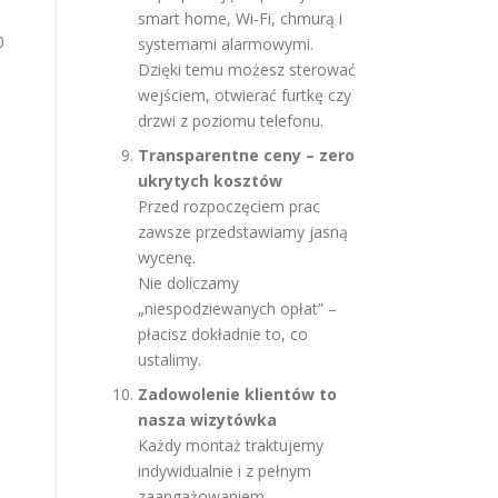
smart home, Wi-Fi, chmurą i
0
systemami alarmowymi.
Dzięki temu możesz sterować
wejściem, otwierać furtkę czy
drzwi z poziomu telefonu.
Transparentne ceny – zero
ukrytych kosztów
Przed rozpoczęciem prac
zawsze przedstawiamy jasną
wycenę.
Nie doliczamy
„niespodziewanych opłat” –
płacisz dokładnie to, co
ustalimy.
Zadowolenie klientów to
nasza wizytówka
Każdy montaż traktujemy
indywidualnie i z pełnym
zaangażowaniem.