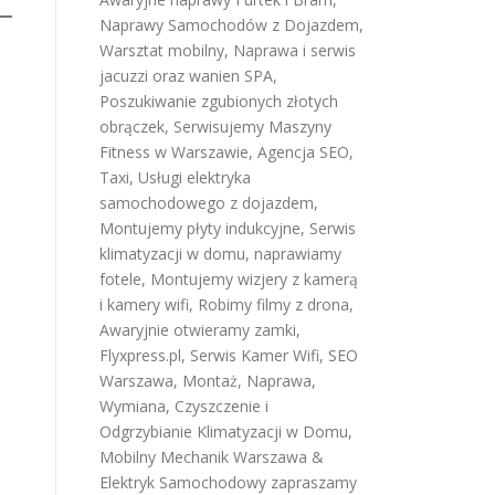
Naprawy Samochodów z Dojazdem
,
Warsztat mobilny
,
Naprawa i serwis
jacuzzi oraz wanien SPA
,
Poszukiwanie zgubionych złotych
obrączek
,
Serwisujemy Maszyny
Fitness w Warszawie
,
Agencja SEO
,
Taxi
,
Usługi elektryka
samochodowego z dojazdem
,
Montujemy płyty indukcyjne
,
Serwis
klimatyzacji w domu
,
naprawiamy
fotele
,
Montujemy wizjery z kamerą
i kamery wifi
,
Robimy filmy z drona
,
Awaryjnie otwieramy zamki
,
Flyxpress.pl
,
Serwis Kamer Wifi
,
SEO
Warszawa
,
Montaż, Naprawa,
Wymiana, Czyszczenie i
Odgrzybianie Klimatyzacji w Domu
,
Mobilny Mechanik Warszawa &
Elektryk Samochodowy
zapraszamy