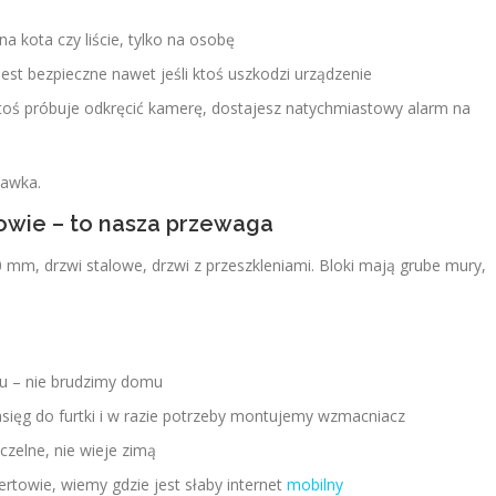
na kota czy liście, tylko na osobę
st bezpieczne nawet jeśli ktoś uszkodzi urządzenie
oś próbuje odkręcić kamerę, dostajesz natychmiastowy alarm na
bawka.
owie – to nasza przewaga
m, drzwi stalowe, drzwi z przeszkleniami. Bloki mają grube mury,
łu – nie brudzimy domu
sięg do furtki i w razie potrzeby montujemy wzmacniacz
czelne, nie wieje zimą
towie, wiemy gdzie jest słaby internet
mobilny