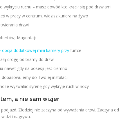
 wykryciu ruchu – masz dowód kto kręcił się pod drzwiami
eś w pracy w centrum, widzisz kuriera na żywo
wierania drzwi
mbertów, Magenta):
 opcja dodatkowej mini kamery przy
furtce
 całą drogę od bramy do drzwi
ia nawet gdy na posesji jest ciemno
 – dopasowujemy do Twojej instalacji
może wyzwalać syrenę gdy wykryje ruch w nocy
em, a nie sam wizjer
podjazd. Złodziej nie zaczyna od wyważania drzwi. Zaczyna od
widzi i nagrywa.