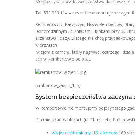
Montaż systemów bezpieczeństwa do mieszkań 
Tel: 570 933 114 – nasza firma montuje w całym 
Rembertów to Kawęczyn, Nowy Rembertów, Stary R
jednorodzinnymi, bliźniakami i blokami przy ul. Chr
eczeństwa i ciszy. Dlatego nie chcą przypadkoweg
w drzwiach –
wizjera z kamerą, który nagrywa, ostrzega i dzia
ach w Rembertowie od 8 lat.
rembertow_wizjer_1.jpg
System bezpieczeństwa zaczyna s
W Rembertowie nie montujemy pojedynczego gadż
Dla mieszkań w blokach (ul. Chruściela, Paderewski
Wizjer elektroniczny HD z kamerą
160 stopn