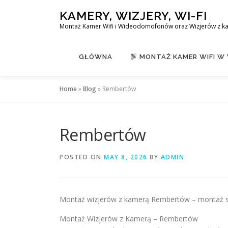
Skip
KAMERY, WIZJERY, WI-FI
to
Montaż Kamer Wifi i Wideodomofonów oraz Wizjerów z k
content
GŁÓWNA
MONTAŻ KAMER WIFI W
Home
»
Blog
»
Rembertów
Rembertów
POSTED ON
MAY 8, 2026
BY
ADMIN
Montaż wizjerów z kamerą Rembertów – montaż 
Montaż Wizjerów z Kamerą – Rembertów