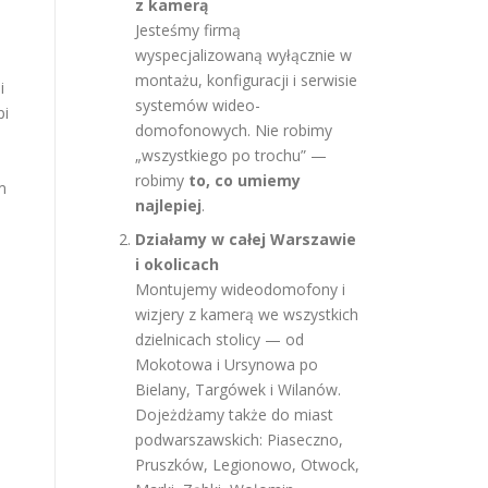
z kamerą
Jesteśmy firmą
wyspecjalizowaną wyłącznie w
montażu, konfiguracji i serwisie
mi
systemów wideo-
pi
domofonowych. Nie robimy
ę
„wszystkiego po trochu” —
robimy
to, co umiemy
m
najlepiej
.
Działamy w całej Warszawie
i okolicach
Montujemy wideodomofony i
wizjery z kamerą we wszystkich
dzielnicach stolicy — od
Mokotowa i Ursynowa po
Bielany, Targówek i Wilanów.
Dojeżdżamy także do miast
podwarszawskich: Piaseczno,
Pruszków, Legionowo, Otwock,