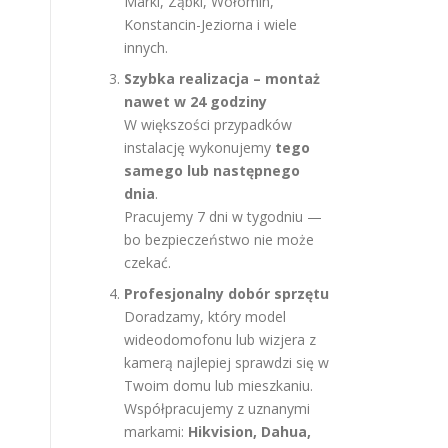
Marki, Ząbki, Wołomin,
Konstancin-Jeziorna i wiele
innych.
Szybka realizacja – montaż
nawet w 24 godziny
W większości przypadków
instalację wykonujemy
tego
samego lub następnego
dnia
.
Pracujemy 7 dni w tygodniu —
bo bezpieczeństwo nie może
czekać.
Profesjonalny dobór sprzętu
Doradzamy, który model
wideodomofonu lub wizjera z
kamerą najlepiej sprawdzi się w
Twoim domu lub mieszkaniu.
Współpracujemy z uznanymi
markami:
Hikvision, Dahua,