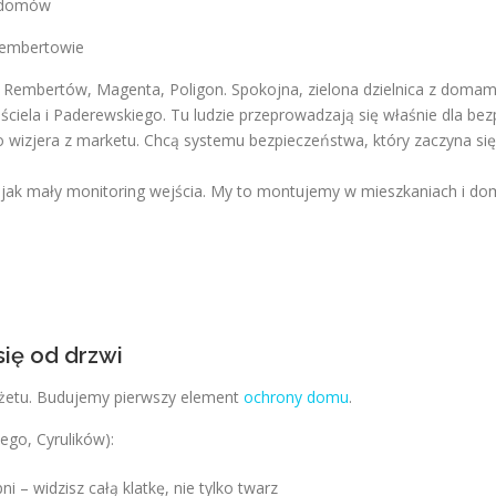
i domów
Rembertowie
embertów, Magenta, Poligon. Spokojna, zielona dzielnica z doma
uściela i Paderewskiego. Tu ludzie przeprowadzają się właśnie dla bez
o wizjera z marketu. Chcą systemu bezpieczeństwa, który zaczyna si
ła jak mały monitoring wejścia. My to montujemy w mieszkaniach i do
ię od drzwi
etu. Budujemy pierwszy element
ochrony domu
.
ego, Cyrulików):
i – widzisz całą klatkę, nie tylko twarz