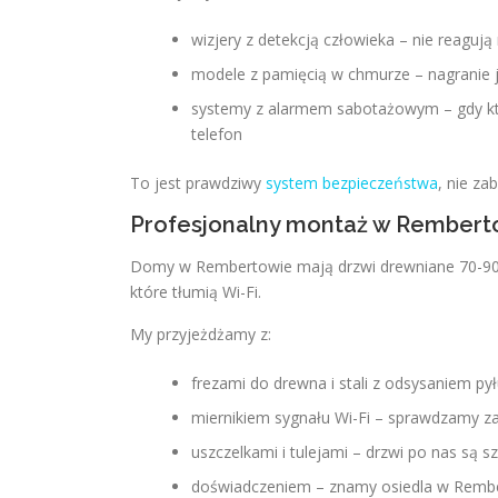
wizjery z detekcją człowieka – nie reagują 
modele z pamięcią w chmurze – nagranie je
systemy z alarmem sabotażowym – gdy kt
telefon
To jest prawdziwy
system bezpieczeństwa
, nie za
Profesjonalny montaż w Rembert
Domy w Rembertowie mają drzwi drewniane 70-90 m
które tłumią Wi-Fi.
My przyjeżdżamy z:
frezami do drewna i stali z odsysaniem py
miernikiem sygnału Wi-Fi – sprawdzamy za
uszczelkami i tulejami – drzwi po nas są sz
doświadczeniem – znamy osiedla w Rember