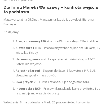
Dla firm z Marek i Warszawy – kontrola wejścia
to podstawa
Masz warsztat na Okólnej. Magazyn na Szosie Jadowskiej. Biuro na
Białołęce.
Co dajemy:
Stacja z kamerą 180 stopni
– Widzisz całego TIR-a i tablice.
Klawiatura i RFID
– Pracownicy wchodzą kodem lub kartą. Ty
wiesz kto i kiedy.
Harmonogram
– Kod dla sprzątaczki działa tylko pn 18-20.
Potem nie wejdzie.
Rejestr zdarzeń
– Eksport do Excel. 5 lat wstecz. PIP, ZUS,
ubezpieczyciel – masz dowód.
Dwa przyciski
– Furtka i szlaban. Z jednego monitora.
Integracja z RCP
– Pracownik przykłada kartę przy furtce i od
razu nabija mu wejście do pracy.
Wdrożenia: firma budowlana Marki 25 pracowników, hurtownia