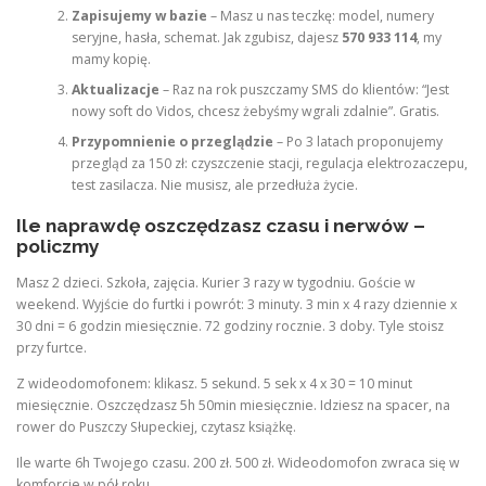
Zapisujemy w bazie
– Masz u nas teczkę: model, numery
seryjne, hasła, schemat. Jak zgubisz, dajesz
570 933 114
, my
mamy kopię.
Aktualizacje
– Raz na rok puszczamy SMS do klientów: “Jest
nowy soft do Vidos, chcesz żebyśmy wgrali zdalnie”. Gratis.
Przypomnienie o przeglądzie
– Po 3 latach proponujemy
przegląd za 150 zł: czyszczenie stacji, regulacja elektrozaczepu,
test zasilacza. Nie musisz, ale przedłuża życie.
Ile naprawdę oszczędzasz czasu i nerwów –
policzmy
Masz 2 dzieci. Szkoła, zajęcia. Kurier 3 razy w tygodniu. Goście w
weekend. Wyjście do furtki i powrót: 3 minuty. 3 min x 4 razy dziennie x
30 dni = 6 godzin miesięcznie. 72 godziny rocznie. 3 doby. Tyle stoisz
przy furtce.
Z wideodomofonem: klikasz. 5 sekund. 5 sek x 4 x 30 = 10 minut
miesięcznie. Oszczędzasz 5h 50min miesięcznie. Idziesz na spacer, na
rower do Puszczy Słupeckiej, czytasz książkę.
Ile warte 6h Twojego czasu. 200 zł. 500 zł. Wideodomofon zwraca się w
komforcie w pół roku.