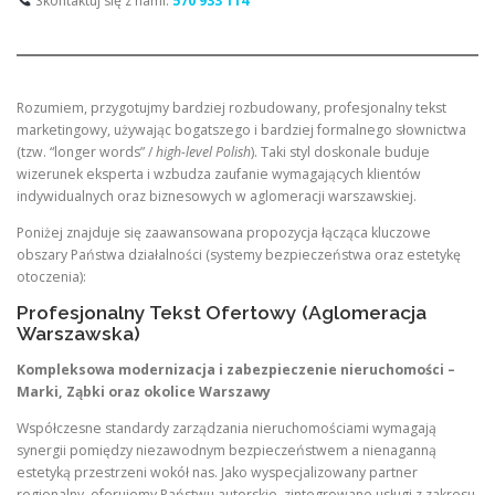
Skontaktuj się z nami:
570 933 114
Rozumiem, przygotujmy bardziej rozbudowany, profesjonalny tekst
marketingowy, używając bogatszego i bardziej formalnego słownictwa
(tzw. “longer words” /
high-level Polish
). Taki styl doskonale buduje
wizerunek eksperta i wzbudza zaufanie wymagających klientów
indywidualnych oraz biznesowych w aglomeracji warszawskiej.
Poniżej znajduje się zaawansowana propozycja łącząca kluczowe
obszary Państwa działalności (systemy bezpieczeństwa oraz estetykę
otoczenia):
Profesjonalny Tekst Ofertowy (Aglomeracja
Warszawska)
Kompleksowa modernizacja i zabezpieczenie nieruchomości –
Marki, Ząbki oraz okolice Warszawy
Współczesne standardy zarządzania nieruchomościami wymagają
synergii pomiędzy niezawodnym bezpieczeństwem a nienaganną
estetyką przestrzeni wokół nas. Jako wyspecjalizowany partner
regionalny, oferujemy Państwu autorskie, zintegrowane usługi z zakresu