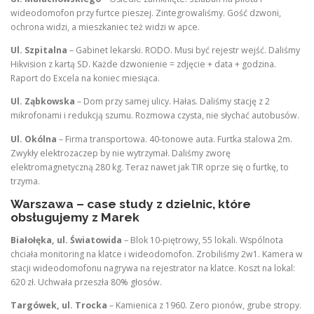
wideodomofon przy furtce pieszej. Zintegrowaliśmy. Gość dzwoni,
ochrona widzi, a mieszkaniec też widzi w apce.
Ul. Szpitalna
– Gabinet lekarski. RODO. Musi być rejestr wejść. Daliśmy
Hikvision z kartą SD. Każde dzwonienie = zdjęcie + data + godzina.
Raport do Excela na koniec miesiąca.
Ul. Ząbkowska
– Dom przy samej ulicy. Hałas. Daliśmy stację z 2
mikrofonami i redukcją szumu. Rozmowa czysta, nie słychać autobusów.
Ul. Okólna
– Firma transportowa. 40-tonowe auta. Furtka stalowa 2m.
Zwykły elektrozaczep by nie wytrzymał. Daliśmy zworę
elektromagnetyczną 280 kg. Teraz nawet jak TIR oprze się o furtkę, to
trzyma.
Warszawa – case study z dzielnic, które
obsługujemy z Marek
Białołęka, ul. Światowida
– Blok 10-piętrowy, 55 lokali. Wspólnota
chciała monitoring na klatce i wideodomofon. Zrobiliśmy 2w1. Kamera w
stacji wideodomofonu nagrywa na rejestrator na klatce. Koszt na lokal:
620 zł. Uchwała przeszła 80% głosów.
Targówek, ul. Trocka
– Kamienica z 1960. Zero pionów, grube stropy.