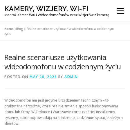
Skip
KAMERY, WIZJERY, WI-FI
to
Menu
content
Montaż Kamer Wifi i Wideodomofonów oraz Wizjerów z kamerą
Home
»
Blog
»
Realne scenariusze użytkowania wideodomofonu w codziennym
GŁÓWNA
MONTAŻ KAMER WIFI W WARSZAWA
życiu
Realne scenariusze użytkowania
MONTAŻ WIDEDOMOFONÓW
wideodomofonu w codziennym życiu
MONTAŻU WIZJERÓW Z KAMERĄ
BLOG
POSTED ON
MAY 28, 2026
BY
ADMIN
EN
KONTAKT
Wideodomofon nie jest jedynie urządzeniem technicznym – to
praktyczne narzędzie, które realnie zmienia sposób funkcjonowania
domu lub firmy. W Zielonce i Warszawie coraz częściej instalujemy
systemy, które odpowiadają na konkretne, codzienne sytuacje naszych
klientów.