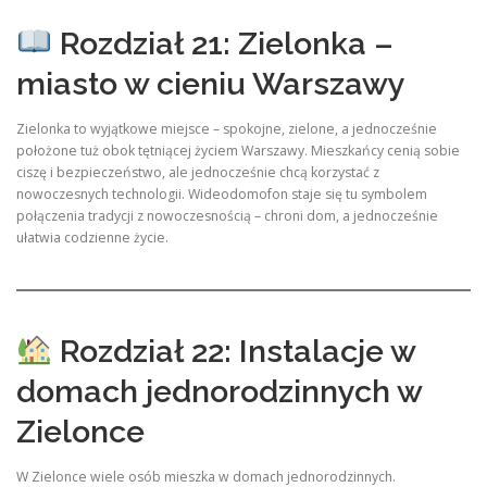
Rozdział 21: Zielonka –
miasto w cieniu Warszawy
Zielonka to wyjątkowe miejsce – spokojne, zielone, a jednocześnie
położone tuż obok tętniącej życiem Warszawy. Mieszkańcy cenią sobie
ciszę i bezpieczeństwo, ale jednocześnie chcą korzystać z
nowoczesnych technologii. Wideodomofon staje się tu symbolem
połączenia tradycji z nowoczesnością – chroni dom, a jednocześnie
ułatwia codzienne życie.
Rozdział 22: Instalacje w
domach jednorodzinnych w
Zielonce
W Zielonce wiele osób mieszka w domach jednorodzinnych.