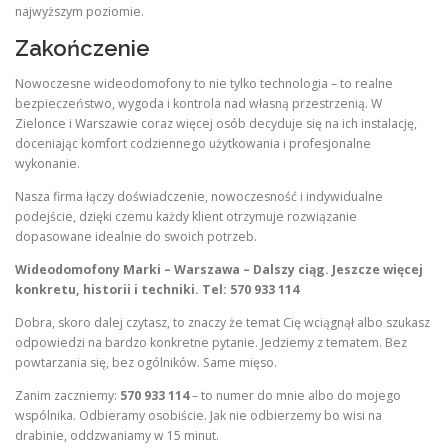
najwyższym poziomie.
Zakończenie
Nowoczesne wideodomofony to nie tylko technologia – to realne
bezpieczeństwo, wygoda i kontrola nad własną przestrzenią. W
Zielonce i Warszawie coraz więcej osób decyduje się na ich instalację,
doceniając komfort codziennego użytkowania i profesjonalne
wykonanie.
Nasza firma łączy doświadczenie, nowoczesność i indywidualne
podejście, dzięki czemu każdy klient otrzymuje rozwiązanie
dopasowane idealnie do swoich potrzeb.
Wideodomofony Marki – Warszawa – Dalszy ciąg. Jeszcze więcej
konkretu, historii i techniki. Tel: 570 933 114
Dobra, skoro dalej czytasz, to znaczy że temat Cię wciągnął albo szukasz
odpowiedzi na bardzo konkretne pytanie. Jedziemy z tematem. Bez
powtarzania się, bez ogólników. Same mięso.
Zanim zaczniemy:
570 933 114
– to numer do mnie albo do mojego
wspólnika. Odbieramy osobiście. Jak nie odbierzemy bo wisi na
drabinie, oddzwaniamy w 15 minut.