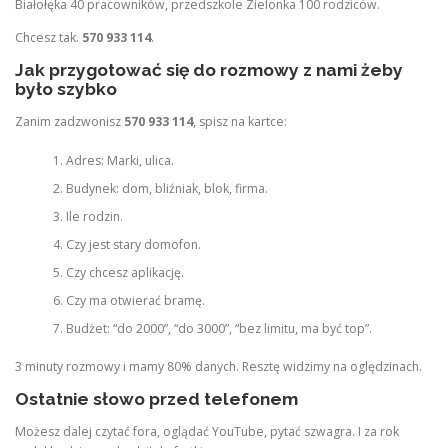
Białołęka 40 pracowników, przedszkole Zielonka 100 rodziców.
Chcesz tak.
570 933 114
.
Jak przygotować się do rozmowy z nami żeby
było szybko
Zanim zadzwonisz
570 933 114
, spisz na kartce:
Adres: Marki, ulica.
Budynek: dom, bliźniak, blok, firma.
Ile rodzin.
Czy jest stary domofon.
Czy chcesz aplikację.
Czy ma otwierać bramę.
Budżet: “do 2000”, “do 3000”, “bez limitu, ma być top”.
3 minuty rozmowy i mamy 80% danych. Resztę widzimy na oględzinach.
Ostatnie słowo przed telefonem
Możesz dalej czytać fora, oglądać YouTube, pytać szwagra. I za rok