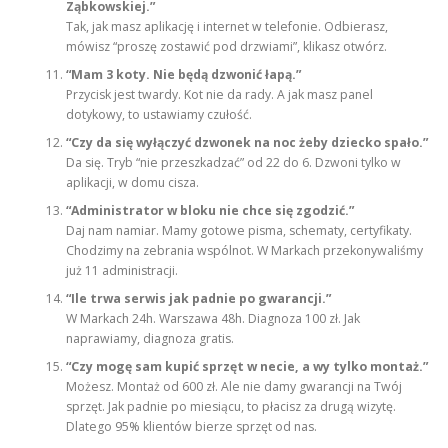
Ząbkowskiej.”
Tak, jak masz aplikację i internet w telefonie. Odbierasz,
mówisz “proszę zostawić pod drzwiami”, klikasz otwórz.
“Mam 3 koty. Nie będą dzwonić łapą.”
Przycisk jest twardy. Kot nie da rady. A jak masz panel
dotykowy, to ustawiamy czułość.
“Czy da się wyłączyć dzwonek na noc żeby dziecko spało.”
Da się. Tryb “nie przeszkadzać” od 22 do 6. Dzwoni tylko w
aplikacji, w domu cisza.
“Administrator w bloku nie chce się zgodzić.”
Daj nam namiar. Mamy gotowe pisma, schematy, certyfikaty.
Chodzimy na zebrania wspólnot. W Markach przekonywaliśmy
już 11 administracji.
“Ile trwa serwis jak padnie po gwarancji.”
W Markach 24h. Warszawa 48h. Diagnoza 100 zł. Jak
naprawiamy, diagnoza gratis.
“Czy mogę sam kupić sprzęt w necie, a wy tylko montaż.”
Możesz. Montaż od 600 zł. Ale nie damy gwarancji na Twój
sprzęt. Jak padnie po miesiącu, to płacisz za drugą wizytę.
Dlatego 95% klientów bierze sprzęt od nas.