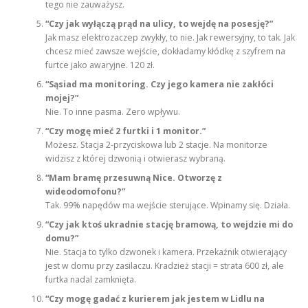
tego nie zauważysz.
“Czy jak wyłączą prąd na ulicy, to wejdę na posesję?”
Jak masz elektrozaczep zwykły, to nie. Jak rewersyjny, to tak. Jak
chcesz mieć zawsze wejście, dokładamy kłódkę z szyfrem na
furtce jako awaryjne. 120 zł.
“Sąsiad ma monitoring. Czy jego kamera nie zakłóci
mojej?”
Nie. To inne pasma. Zero wpływu.
“Czy mogę mieć 2 furtki i 1 monitor.”
Możesz. Stacja 2-przyciskowa lub 2 stacje. Na monitorze
widzisz z której dzwonią i otwierasz wybraną.
“Mam bramę przesuwną Nice. Otworzę z
wideodomofonu?”
Tak. 99% napędów ma wejście sterujące. Wpinamy się. Działa.
“Czy jak ktoś ukradnie stację bramową, to wejdzie mi do
domu?”
Nie. Stacja to tylko dzwonek i kamera. Przekaźnik otwierający
jest w domu przy zasilaczu. Kradzież stacji = strata 600 zł, ale
furtka nadal zamknięta.
“Czy mogę gadać z kurierem jak jestem w Lidlu na