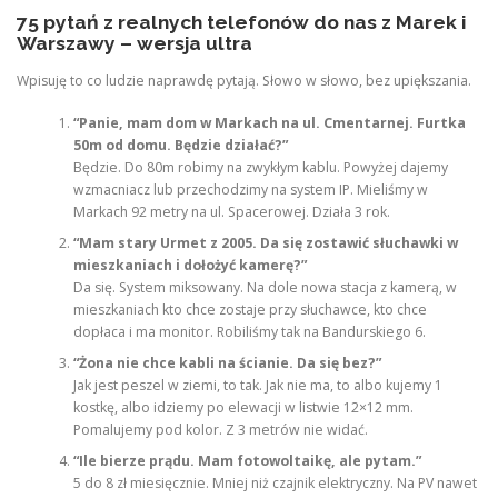
75 pytań z realnych telefonów do nas z Marek i
Warszawy – wersja ultra
Wpisuję to co ludzie naprawdę pytają. Słowo w słowo, bez upiększania.
“Panie, mam dom w Markach na ul. Cmentarnej. Furtka
50m od domu. Będzie działać?”
Będzie. Do 80m robimy na zwykłym kablu. Powyżej dajemy
wzmacniacz lub przechodzimy na system IP. Mieliśmy w
Markach 92 metry na ul. Spacerowej. Działa 3 rok.
“Mam stary Urmet z 2005. Da się zostawić słuchawki w
mieszkaniach i dołożyć kamerę?”
Da się. System miksowany. Na dole nowa stacja z kamerą, w
mieszkaniach kto chce zostaje przy słuchawce, kto chce
dopłaca i ma monitor. Robiliśmy tak na Bandurskiego 6.
“Żona nie chce kabli na ścianie. Da się bez?”
Jak jest peszel w ziemi, to tak. Jak nie ma, to albo kujemy 1
kostkę, albo idziemy po elewacji w listwie 12×12 mm.
Pomalujemy pod kolor. Z 3 metrów nie widać.
“Ile bierze prądu. Mam fotowoltaikę, ale pytam.”
5 do 8 zł miesięcznie. Mniej niż czajnik elektryczny. Na PV nawet