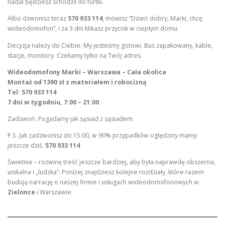
nadal będziesz schodził do furtki.
Albo dzwonisz teraz
570 933 114
, mówisz “Dzień dobry, Marki, chcę
wideodomofon”, i za 3 dni klikasz przycisk w ciepłym domu.
Decyzja należy do Ciebie. My jesteśmy gotowi. Bus zapakowany, kable,
stacje, monitory. Czekamy tylko na Twój adres.
Wideodomofony Marki – Warszawa – Cała okolica
Montaż od 1390 zł z materiałem i robocizną
Tel: 570 933 114
7 dni w tygodniu, 7:00 – 21:00
Zadzwoń. Pogadamy jak sąsiad z sąsiadem.
P.S. Jak zadzwonisz do 15:00, w 90% przypadków oględziny mamy
jeszcze dziś.
570 933 114
Świetnie – rozwinę treść jeszcze bardziej, aby była naprawdę obszerna,
unikalna i „ludzka”. Poniżej znajdziesz kolejne rozdziały, które razem
budują narrację o naszej firmie i usługach wideodomofonowych w
Zielonce
i Warszawie.