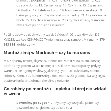
brama do podpięcia. 11. Czy monitoring do spięcia. 12. Czy
dzieci w domu. 13. Czy seniorzy. 14. Czy firma. 15. Czy najem.
16. Budżet. 17. Estetyka, kolor. 18. Nasłonecznienie stacji. 19.
Hałas przy ulicy. 20. Czy wandalizm w okolicy. 21. Czy zalewanie
wodą. 22. Czy chcesz nagrywać. 23. Czy chcesz żeby “samo się
otwierało” jak podjedziesz autem.
Po 23 odpowiedziach wiemy czy dać Vidos M1021, czy Hikvision DS-
KV8213, czy Aco CDNP6ACC. Ty nie musisz znać symboli. My znamy.
570
933 114
i dobierzemy.
Montaż zimą w Markach – czy to ma sens
Ma. Kopiemy nawet jak jest -5. Ziemia nie zamarza na 30 cm. Kostkę
podnosimy, potem wraca na miejsce. Silikon mrozoodporny. Jedyny
warunek: nie lejemy w ulewę. Jak śnieg sypie, to rozkładamy namiot
roboczy. Klient z ul. Bandurskiego miał montaż 23 grudnia. Na Wigilię już
otwierał furtkę z telefonu i chwalił się rodzinie.
Co robimy po montażu – opieka, której nie widać
w cenie
Dzwonimy po tygodniu
– Pytamy czy wszystko jasne, czy
dzwonek nie za głośno, czy apka działa.