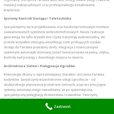
instalacji niskoprądowych oraz profesjonalnego kształtowania
krajobrazu.
Systemy Kontroli Dostępu i Teletechnika
Specjalizujemy się w projektowaniu oraz bezkompromisowym montażu
zaawansowanych systemów wideodomofonowych. Nasze realizacje
gwarantują nie tylko krystalicznie czystą transmisję audiowizualną, ale
przede wszystkim intuicyjną weryfikację osób próbujących uzyskać
dostęp do Państwa prywatnej strefy. Integracja z nowoczesnymi
systemami automatyki domowej (
smart home
) pozwala na pełną, zdalną
kontrolę nad posesją z dowolnego miejsca na świecie.
Architektura Zieleni i Pielęgnacja Ogrodów
Równolegle dbamy o reprezentatywny charakter otoczenia Państwa
budynków. Świadczymy wszechstronne usługi ogrodnicze – od
strukturalnego planowania przestrzeni zielonych, poprzez precyzyjne
systemy automatycznego nawadniania, aż po systematyczną,
specjalistyczną pielęgnację drzewostanu i trawników. Tworzymy
harmonijne ekosystemy, które stanowią wizytówkę każdej posesji.
Zadzwoń
Dlaczego warto podjąć współpracę?