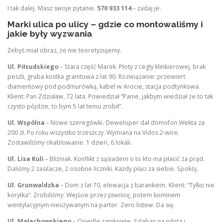
I tak dalej. Masz swoje pytanie.
570 933 114
– zadaj je.
Marki ulica po ulicy – gdzie co montowaliśmy i
jakie były wyzwania
Żebyś miał obraz, że nie teoretyzujemy.
Ul. Piłsudskiego
– Stara część Marek. Płoty z cegły klinkierowej, brak
peszli, gruba kostka granitowa z lat 90. Rozwiązanie: przewiert
diamentowy pod podmurówką, kabel w Arocie, stacja podtynkowa.
Klient: Pan Zdzisław, 72 lata. Powiedział “Panie, jakbym wiedział że to tak
czysto pójdzie, to bym 5 lat temu zrobił”.
Ul. Wspólna
– Nowe szeregówki. Deweloper dał domofon Wekta za
200 zł. Po roku wszystko trzeszczy. Wymiana na Vidos 2-wire.
Zostawiliśmy okablowanie. 1 dzień, 6 lokali.
Ul. Lisa Kuli
– Bliźniak. Konflikt z sąsiadem o to kto ma płacić za prąd.
Daliśmy 2 zasilacze, 2 osobne liczniki. Każdy płaci za siebie. Spokój.
Ul. Grunwaldzka
– Dom z lat 70, elewacja z barankiem. Klient: “Tylko nie
korytka”. Zrobiliśmy. Wejście przez piwnicę, potem kominem
wentylacyjnym nieużywanym na parter. Zero listew. Da się.
Ul. Małachowskiego
– Osiedle zamknięte. Szlaban na pilota i