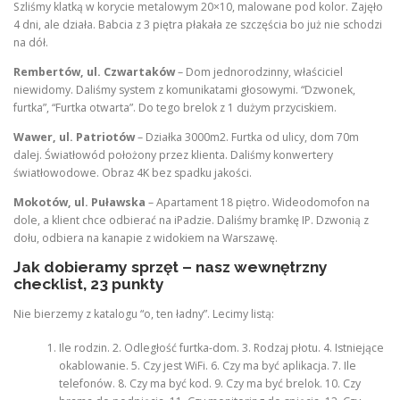
Szliśmy klatką w korycie metalowym 20×10, malowane pod kolor. Zajęło
4 dni, ale działa. Babcia z 3 piętra płakała ze szczęścia bo już nie schodzi
na dół.
Rembertów, ul. Czwartaków
– Dom jednorodzinny, właściciel
niewidomy. Daliśmy system z komunikatami głosowymi. “Dzwonek,
furtka”, “Furtka otwarta”. Do tego brelok z 1 dużym przyciskiem.
Wawer, ul. Patriotów
– Działka 3000m2. Furtka od ulicy, dom 70m
dalej. Światłowód położony przez klienta. Daliśmy konwertery
światłowodowe. Obraz 4K bez spadku jakości.
Mokotów, ul. Puławska
– Apartament 18 piętro. Wideodomofon na
dole, a klient chce odbierać na iPadzie. Daliśmy bramkę IP. Dzwonią z
dołu, odbiera na kanapie z widokiem na Warszawę.
Jak dobieramy sprzęt – nasz wewnętrzny
checklist, 23 punkty
Nie bierzemy z katalogu “o, ten ładny”. Lecimy listą:
Ile rodzin. 2. Odległość furtka-dom. 3. Rodzaj płotu. 4. Istniejące
okablowanie. 5. Czy jest WiFi. 6. Czy ma być aplikacja. 7. Ile
telefonów. 8. Czy ma być kod. 9. Czy ma być brelok. 10. Czy