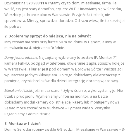
Dzwonisz na
570 933 114
. Pytamy czy to dom, mieszkanie, firma. Ile
wejść, czy jest stary domofon, czy jest Wi-Fi. Umawiamy się w Serocku,
Wierzbicy, Jachrance albo w Warszawie. Przyjeżdża technik, nie
sprzedawca. Mierzy, sprawdza, doradza. Od razu wiesz, ile to kosztuje i
ile potrwa.
2. Dobieramy sprzęt do miejsca, nie na odwrót
Inny zestaw ma sens przy furtce 50 m od domu w Dębem, a inny w
mieszkaniu na 4. piętrze na Bródnie.
Domy jednorodzinne:
Najczęściej wybierany to zestaw IP. Monitor 7”,
kamera FullHD, podgląd w telefonie, otwieranie z apki. Stoisz w kolejce
w Warszawie, a kurier jest pod domem w Borowej Górze? Widzisz go i
wpuszczasz jednym kliknięciem. Do tego dokładamy elektrozaczep z
pamięcią, czytnik breloków dla dzieci, integrację z bramą wjazdową.
Mieszkania i bloki:
Jeśli masz stare 4 żyły w ścianie, wykorzystamy je. Nie
trzeba pruć pionu. Wymieniamy unifon na monitor, a na klatce
dokładamy moduł kamery do istniejącej kasety lub montujemy nową.
Sąsiad może zostać przy słuchawce – Ty masz wideo. Wszystko
uzgadniamy z administracją.
3. Montaż w 1 dzień
Dom w Serocku robimy zwykle 6-8 godzin. Mieszkanie w Warszawie – 3-