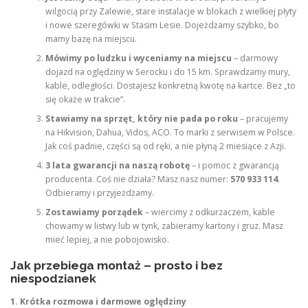
wilgocią przy Zalewie, stare instalacje w blokach z wielkiej płyty
i nowe szeregówki w Stasim Lesie. Dojeżdżamy szybko, bo
mamy bazę na miejscu.
Mówimy po ludzku i wyceniamy na miejscu
– darmowy
dojazd na oględziny w Serocku i do 15 km. Sprawdzamy mury,
kable, odległości. Dostajesz konkretną kwotę na kartce. Bez „to
się okaże w trakcie”.
Stawiamy na sprzęt, który nie pada po roku
– pracujemy
na Hikvision, Dahua, Vidos, ACO. To marki z serwisem w Polsce.
Jak coś padnie, części są od ręki, a nie płyną 2 miesiące z Azji.
3 lata gwarancji na naszą robotę
– i pomoc z gwarancją
producenta. Coś nie działa? Masz nasz numer:
570 933 114
.
Odbieramy i przyjeżdżamy.
Zostawiamy porządek
– wiercimy z odkurzaczem, kable
chowamy w listwy lub w tynk, zabieramy kartony i gruz. Masz
mieć lepiej, a nie pobojowisko.
Jak przebiega montaż – prosto i bez
niespodzianek
1. Krótka rozmowa i darmowe oględziny