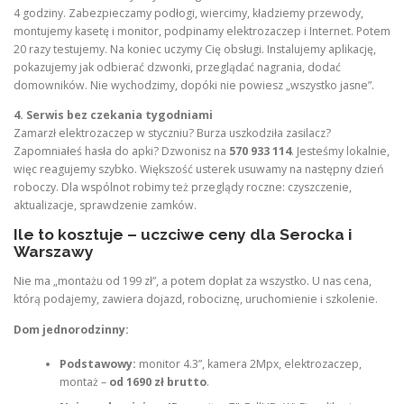
4 godziny. Zabezpieczamy podłogi, wiercimy, kładziemy przewody,
montujemy kasetę i monitor, podpinamy elektrozaczep i Internet. Potem
20 razy testujemy. Na koniec uczymy Cię obsługi. Instalujemy aplikację,
pokazujemy jak odbierać dzwonki, przeglądać nagrania, dodać
domowników. Nie wychodzimy, dopóki nie powiesz „wszystko jasne”.
4. Serwis bez czekania tygodniami
Zamarzł elektrozaczep w styczniu? Burza uszkodziła zasilacz?
Zapomniałeś hasła do apki? Dzwonisz na
570 933 114
. Jesteśmy lokalnie,
więc reagujemy szybko. Większość usterek usuwamy na następny dzień
roboczy. Dla wspólnot robimy też przeglądy roczne: czyszczenie,
aktualizacje, sprawdzenie zamków.
Ile to kosztuje – uczciwe ceny dla Serocka i
Warszawy
Nie ma „montażu od 199 zł”, a potem dopłat za wszystko. U nas cena,
którą podajemy, zawiera dojazd, robociznę, uruchomienie i szkolenie.
Dom jednorodzinny:
Podstawowy:
monitor 4.3”, kamera 2Mpx, elektrozaczep,
montaż –
od 1690 zł brutto
.