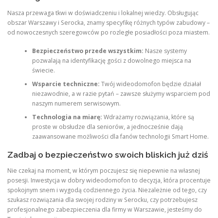
Nasza przewaga tkwi w doświadczeniu i lokalnej wiedzy. Obsługując
obszar Warszawy i Serocka, znamy specyfikę różnych typów zabudowy –
od nowoczesnych szeregowców po rozległe posiadłości poza miastem.
Bezpieczeństwo przede wszystkim:
Nasze systemy
pozwalają na identyfikację gości z dowolnego miejsca na
świecie.
Wsparcie techniczne:
Twój wideodomofon będzie działał
niezawodnie, a w razie pytań – zawsze służymy wsparciem pod
naszym numerem serwisowym.
Technologia na miarę:
Wdrażamy rozwiązania, które są
proste w obsłudze dla seniorów, a jednocześnie dają
zaawansowane możliwości dla fanów technologii Smart Home.
Zadbaj o bezpieczeństwo swoich bliskich już dziś
Nie czekaj na moment, w którym poczujesz się niepewnie na własnej
posesji. Inwestycja w dobry wideodomofon to decyzja, która procentuje
spokojnym snem i wygodą codziennego życia. Niezależnie od tego, czy
szukasz rozwiązania dla swojej rodziny w Serocku, czy potrzebujesz
profesjonalnego zabezpieczenia dla firmy w Warszawie, jesteśmy do