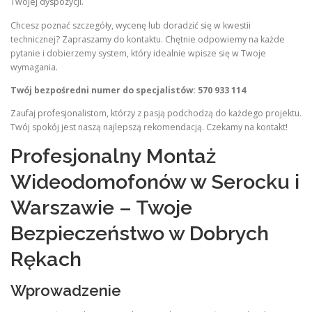
Twojej dyspozycji.
Chcesz poznać szczegóły, wycenę lub doradzić się w kwestii
technicznej? Zapraszamy do kontaktu. Chętnie odpowiemy na każde
pytanie i dobierzemy system, który idealnie wpisze się w Twoje
wymagania.
Twój bezpośredni numer do specjalistów:
570 933 114
Zaufaj profesjonalistom, którzy z pasją podchodzą do każdego projektu.
Twój spokój jest naszą najlepszą rekomendacją. Czekamy na kontakt!
Profesjonalny Montaż
Wideodomofonów w Serocku i
Warszawie – Twoje
Bezpieczeństwo w Dobrych
Rękach
Wprowadzenie