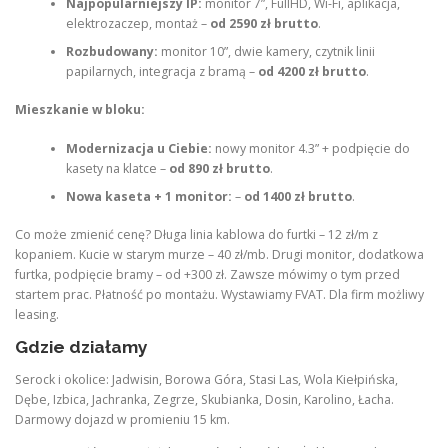
Najpopularniejszy IP:
monitor 7”, FullHD, Wi-Fi, aplikacja,
elektrozaczep, montaż –
od 2590 zł brutto
.
Rozbudowany:
monitor 10”, dwie kamery, czytnik linii
papilarnych, integracja z bramą –
od 4200 zł brutto
.
Mieszkanie w bloku:
Modernizacja u Ciebie:
nowy monitor 4.3” + podpięcie do
kasety na klatce –
od 890 zł brutto
.
Nowa kaseta + 1 monitor:
–
od 1400 zł brutto
.
Co może zmienić cenę? Długa linia kablowa do furtki – 12 zł/m z
kopaniem. Kucie w starym murze – 40 zł/mb. Drugi monitor, dodatkowa
furtka, podpięcie bramy – od +300 zł. Zawsze mówimy o tym przed
startem prac. Płatność po montażu. Wystawiamy FVAT. Dla firm możliwy
leasing.
Gdzie działamy
Serock i okolice: Jadwisin, Borowa Góra, Stasi Las, Wola Kiełpińska,
Dębe, Izbica, Jachranka, Zegrze, Skubianka, Dosin, Karolino, Łacha.
Darmowy dojazd w promieniu 15 km.