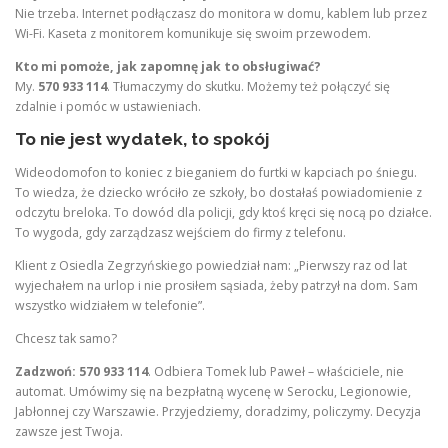
Nie trzeba. Internet podłączasz do monitora w domu, kablem lub przez
Wi-Fi. Kaseta z monitorem komunikuje się swoim przewodem.
Kto mi pomoże, jak zapomnę jak to obsługiwać?
My.
570 933 114
. Tłumaczymy do skutku. Możemy też połączyć się
zdalnie i pomóc w ustawieniach.
To nie jest wydatek, to spokój
Wideodomofon to koniec z bieganiem do furtki w kapciach po śniegu.
To wiedza, że dziecko wróciło ze szkoły, bo dostałaś powiadomienie z
odczytu breloka. To dowód dla policji, gdy ktoś kręci się nocą po działce.
To wygoda, gdy zarządzasz wejściem do firmy z telefonu.
Klient z Osiedla Zegrzyńskiego powiedział nam: „Pierwszy raz od lat
wyjechałem na urlop i nie prosiłem sąsiada, żeby patrzył na dom. Sam
wszystko widziałem w telefonie”.
Chcesz tak samo?
Zadzwoń: 570 933 114
. Odbiera Tomek lub Paweł – właściciele, nie
automat. Umówimy się na bezpłatną wycenę w Serocku, Legionowie,
Jabłonnej czy Warszawie. Przyjedziemy, doradzimy, policzymy. Decyzja
zawsze jest Twoja.