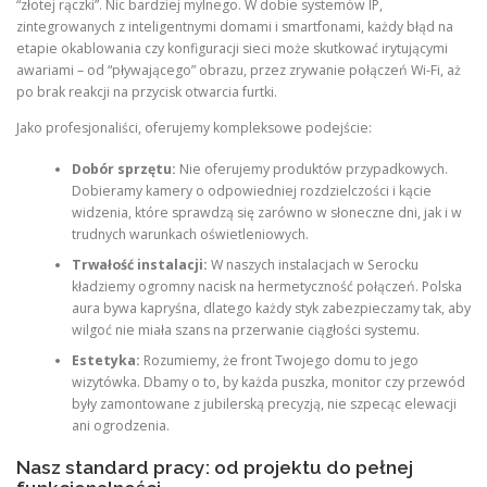
“złotej rączki”. Nic bardziej mylnego. W dobie systemów IP,
zintegrowanych z inteligentnymi domami i smartfonami, każdy błąd na
etapie okablowania czy konfiguracji sieci może skutkować irytującymi
awariami – od “pływającego” obrazu, przez zrywanie połączeń Wi-Fi, aż
po brak reakcji na przycisk otwarcia furtki.
Jako profesjonaliści, oferujemy kompleksowe podejście:
Dobór sprzętu:
Nie oferujemy produktów przypadkowych.
Dobieramy kamery o odpowiedniej rozdzielczości i kącie
widzenia, które sprawdzą się zarówno w słoneczne dni, jak i w
trudnych warunkach oświetleniowych.
Trwałość instalacji:
W naszych instalacjach w Serocku
kładziemy ogromny nacisk na hermetyczność połączeń. Polska
aura bywa kapryśna, dlatego każdy styk zabezpieczamy tak, aby
wilgoć nie miała szans na przerwanie ciągłości systemu.
Estetyka:
Rozumiemy, że front Twojego domu to jego
wizytówka. Dbamy o to, by każda puszka, monitor czy przewód
były zamontowane z jubilerską precyzją, nie szpecąc elewacji
ani ogrodzenia.
Nasz standard pracy: od projektu do pełnej