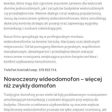
kwestie, które mają dziś ogromne znaczenie zarówno dla właścicieli
domów jednorodzinnych, jak i zarządców budynków wielorodzinnych
czy przedsiębiorców. Właśnie dlatego coraz większą popularnością
cieszą się nowoczesne systemy wideodomofonowe, które umożliwiają
skuteczną kontrolę dostępu do posesji oraz zapewniają wygodną
komunikację z osobami odwiedzającymi.
Nasza firma specjalizuje się w profesjonalnym montażu
wideodomofonów na terenie Serocka, Warszawy oraz okolicznych
miejscowości. Od lat pomagamy klientom prywatnym, wspólnotom
mieszkaniowym, deweloperom i przedsiębiorstwom wdrażać
nowoczesne rozwiązania zwiększające poziom bezpieczeństwa i
komfort użytkowania nieruchomości.
Telefon kontaktowy: 570 933 114
Nowoczesny wideodomofon – więcej
niż zwykły domofon
Tradycyjne domofony przez wiele lat były podstawowym rozwiązaniem
umożliwiającym komunikację z osobami stojącymi przy wejściu do
budynku. Obecnie oczekiwania użytkowników są znacznie większe.
Współczesny wideodomofon pozwala nie tylko usłyszeć rozmówcę, ale