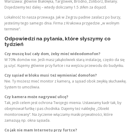
Warszawa: głównie Białołęka, Targówek, Bródno, Żoliborz, Bielany.
Dojedziemy też dalej – wtedy doliczamy 1.5 zł/km za dojazd.
Lokalność to nasza przewaga. Jak w Zegrzu padnie zasilacz po burzy,
jesteśmy tego samego dnia. Firma z Krakowa przyjedzie „w wolnym
terminie”.
Odpowiedzi na pytania, które słyszymy co
tydzień
Czy muszę kuć cały dom, żeby mieć wideodomofon?
W 70% domów nie. Jeśli masz jakąkolwiek starą instalację, często da się
ją użyć. Kujemy głównie przy furtce i na wejściu przewodu do budynku.
Czy sąsiad w bloku musi też wymieniać domofon?
Nie. Ty możesz mieć monitor z kamerą, a sąsiad obok zwykłą słuchawkę.
System to umożliwia.
Czy kamera może nagrywać ulicę?
Tak, jeśli celem jest ochrona Twojego mienia. Ustawiamy kadr tak, by
obejmował furtkę i pas chodnika. Dajemy też naklejkę „Obiekt
monitorowany”. Na życzenie włączamy maski prywatności, które
zamazują np. okna sąsiada.
Co jak nie mam Internetu przy furtce?