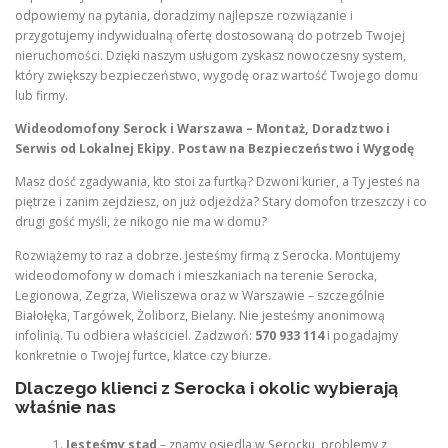
odpowiemy na pytania, doradzimy najlepsze rozwiązanie i
przygotujemy indywidualną ofertę dostosowaną do potrzeb Twojej
nieruchomości. Dzięki naszym usługom zyskasz nowoczesny system,
który zwiększy bezpieczeństwo, wygodę oraz wartość Twojego domu
lub firmy.
Wideodomofony Serock i Warszawa – Montaż, Doradztwo i
Serwis od Lokalnej Ekipy. Postaw na Bezpieczeństwo i Wygodę
Masz dość zgadywania, kto stoi za furtką? Dzwoni kurier, a Ty jesteś na
piętrze i zanim zejdziesz, on już odjeżdża? Stary domofon trzeszczy i co
drugi gość myśli, że nikogo nie ma w domu?
Rozwiążemy to raz a dobrze. Jesteśmy firmą z Serocka. Montujemy
wideodomofony w domach i mieszkaniach na terenie Serocka,
Legionowa, Zegrza, Wieliszewa oraz w Warszawie – szczególnie
Białołęka, Targówek, Żoliborz, Bielany. Nie jesteśmy anonimową
infolinią. Tu odbiera właściciel. Zadzwoń:
570 933 114
i pogadajmy
konkretnie o Twojej furtce, klatce czy biurze.
Dlaczego klienci z Serocka i okolic wybierają
właśnie nas
Jesteśmy stąd
– znamy osiedla w Serocku, problemy z