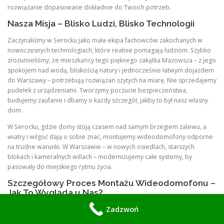
rozwiązanie dopasowane dokładnie do Twoich potrzeb.
Nasza Misja – Blisko Ludzi, Blisko Technologii
Zaczynaliśmy w Serocku jako mała ekipa fachowców zakochanych w
nowoczesnych technologiach, które realnie pomagają ludziom. Szybko
zrozumieliśmy, że mieszkańcy tego pięknego zakątka Mazowsza – z jego
spokojem nad wodą, bliskością natury i jednocześnie łatwym dojazdem
do Warszawy – potrzebują rozwiązań szytych na miarę. Nie sprzedajemy
pudełek z urządzeniami. Tworzymy poczucie bezpieczeństwa,
budujemy zaufanie i dbamy o każdy szczegół, jakby to był nasz własny
dom.
W Serocku, gdzie domy stoją czasem nad samym brzegiem zalewu, a
wiatry i wilgoć dają o sobie znać, montujemy wideodomofony odporne
na trudne warunki. W Warszawie – w nowych osiedlach, starszych
blokach i kameralnych willach – modernizujemy całe systemy, by
pasowały do miejskiego rytmu życia.
Szczegółowy Proces Montażu Wideodomofonu –
Jak To Wygląda u Nas?
Zadzwoń
Współpraca z nami to przyjemna i przejrzysta podróż. Oto jak to
wygląda krok po kroku: