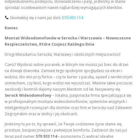
indywidualnemu podejściu, doświadczeniu i pasji, jesteśmy w stanie
sprostać oczekiwaniom nawet najbardziej wymagających klientów.
Skontaktuj się z nami już dziś:
570 933 114
Koniec
Montaż Wideodomofonów w Serocku i Warszawie – Nowoczesne
Bezpieczeństwo, Które Czujesz Każdego Dnia
Drogi Mieszkańcu Serocka, Warszawy i okolicznych miejscowości!
Cześć! Wyobraź sobie poranek, w którym nie musisz już biec do drzwi
na dźwięk dzwonka. Zamiast tego spokojnie spoglądasz na ekran i
widzisz, kto stoi przy furtce – czy to kurier z paczką, sąsiad z serdecznym
uśmiechem, czy ktoś, kogo wolisz nie wpuszczać. Właśnie takie poczucie
swobody i kontroli dajemy naszym klientom od lat. Nazywamy się
Serock Wideodomofony
– lokalna, pasjonacka firma specjalizująca się
w profesjonalnym montażu wideodomofonów, systemów wizyjnych i
inteligentnych rozwiązań dla domów oraz firm w Serocku nad Zalewem
Zegrzyńskim oraz w stolicy i jej okolicach.
Jesteśmy tu po to, by sprawić, że Twoje codzienne życie stanie się
prostsze, bezpieczniejsze i pełniejsze komfortu. Zadzwoń do nas już
teraz pod numer
570 933 114
– pomożemy Ci wybrać idealne