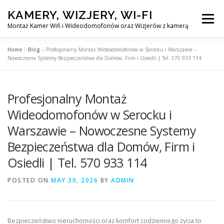
Skip
KAMERY, WIZJERY, WI-FI
to
Menu
content
Montaż Kamer Wifi i Wideodomofonów oraz Wizjerów z kamerą
Home
»
Blog
»
Profesjonalny Montaż Wideodomofonów w Serocku i Warszawie –
GŁÓWNA
MONTAŻ KAMER WIFI W WARSZAWA
Nowoczesne Systemy Bezpieczeństwa dla Domów, Firm i Osiedli | Tel. 570 933 114
Profesjonalny Montaż
MONTAŻ WIDEDOMOFONÓW
Wideodomofonów w Serocku i
Warszawie – Nowoczesne Systemy
MONTAŻU WIZJERÓW Z KAMERĄ
BLOG
Bezpieczeństwa dla Domów, Firm i
Osiedli | Tel. 570 933 114
EN
KONTAKT
POSTED ON
MAY 30, 2026
BY
ADMIN
Bezpieczeństwo nieruchomości oraz komfort codziennego życia to