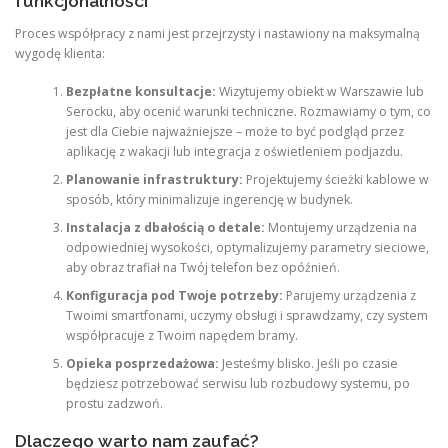
funkcjonalności
Proces współpracy z nami jest przejrzysty i nastawiony na maksymalną
wygodę klienta:
Bezpłatne konsultacje:
Wizytujemy obiekt w Warszawie lub
Serocku, aby ocenić warunki techniczne. Rozmawiamy o tym, co
jest dla Ciebie najważniejsze – może to być podgląd przez
aplikację z wakacji lub integracja z oświetleniem podjazdu.
Planowanie infrastruktury:
Projektujemy ścieżki kablowe w
sposób, który minimalizuje ingerencję w budynek.
Instalacja z dbałością o detale:
Montujemy urządzenia na
odpowiedniej wysokości, optymalizujemy parametry sieciowe,
aby obraz trafiał na Twój telefon bez opóźnień.
Konfiguracja pod Twoje potrzeby:
Parujemy urządzenia z
Twoimi smartfonami, uczymy obsługi i sprawdzamy, czy system
współpracuje z Twoim napędem bramy.
Opieka posprzedażowa:
Jesteśmy blisko. Jeśli po czasie
będziesz potrzebować serwisu lub rozbudowy systemu, po
prostu zadzwoń.
Dlaczego warto nam zaufać?