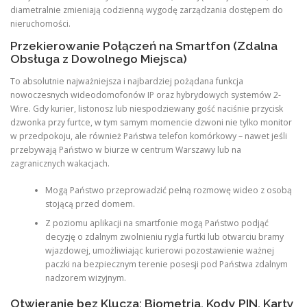
diametralnie zmieniają codzienną wygodę zarządzania dostępem do
nieruchomości.
Przekierowanie Połączeń na Smartfon (Zdalna
Obsługa z Dowolnego Miejsca)
To absolutnie najważniejsza i najbardziej pożądana funkcja
nowoczesnych wideodomofonów IP oraz hybrydowych systemów 2-
Wire. Gdy kurier, listonosz lub niespodziewany gość naciśnie przycisk
dzwonka przy furtce, w tym samym momencie dzwoni nie tylko monitor
w przedpokoju, ale również Państwa telefon komórkowy – nawet jeśli
przebywają Państwo w biurze w centrum Warszawy lub na
zagranicznych wakacjach.
Mogą Państwo przeprowadzić pełną rozmowę wideo z osobą
stojącą przed domem.
Z poziomu aplikacji na smartfonie mogą Państwo podjąć
decyzję o zdalnym zwolnieniu rygla furtki lub otwarciu bramy
wjazdowej, umożliwiając kurierowi pozostawienie ważnej
paczki na bezpiecznym terenie posesji pod Państwa zdalnym
nadzorem wizyjnym.
Otwieranie bez Klucza: Biometria, Kody PIN, Karty