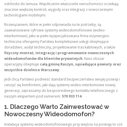
odchodzi do lamusa. Współcześni właściciele nieruchomości oczekują
znacznie większej kontroli, wygody oraz integracji z nowoczesnymi
technologiami mobilnymi.
Rozwiązaniem, które w pełni odpowiada na te potrzeby, są
zaawansowane cyfrowe systemy wideodomofonowe (wideo-
interkomowe). Jako w pełni wyspecjalizowana firma inżynieryjno-
techniczna oferujemy Państwu kompleksowe usługi obejmujące
doradztwo, audyt techniczny, projektowanie tras kablowych, a także
fizyczny montaż, integrację i programowanie nowoczesnych
wideodomofonów dla klientów prywatnych
. Nasz obszar
operacyjny obejmuje
całą gminę Raszyn, sąsiadujące powiaty oraz
wszystkie dzielnice Warszawy
.
Jeśli chcą Państwo podnieść standard bezpieczeństwa swojej posesji i
cieszyć się komfortem, jaki dają systemy wideo-interkomowe nowej
generacji, zapraszamy do bezpośredniego kontaktu telefonicznego z
naszym ekspertem pod numerem:
570 933 114
.
1. Dlaczego Warto Zainwestować w
Nowoczesny Wideodomofon?
Instalacja systemu wideodomofonowego przy wejściu na posesję to coś