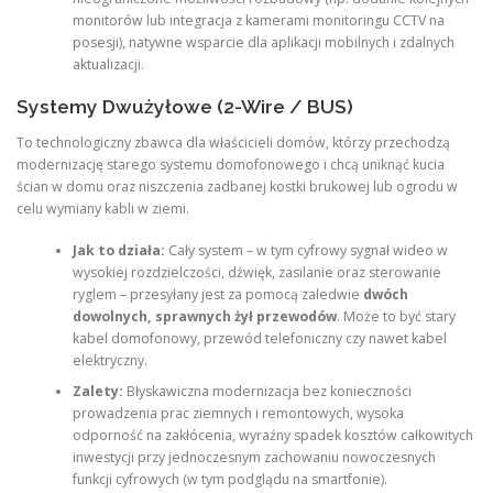
monitorów lub integracja z kamerami monitoringu CCTV na
posesji), natywne wsparcie dla aplikacji mobilnych i zdalnych
aktualizacji.
Systemy Dwużyłowe (2-Wire / BUS)
To technologiczny zbawca dla właścicieli domów, którzy przechodzą
modernizację starego systemu domofonowego i chcą uniknąć kucia
ścian w domu oraz niszczenia zadbanej kostki brukowej lub ogrodu w
celu wymiany kabli w ziemi.
Jak to działa:
Cały system – w tym cyfrowy sygnał wideo w
wysokiej rozdzielczości, dźwięk, zasilanie oraz sterowanie
ryglem – przesyłany jest za pomocą zaledwie
dwóch
dowolnych, sprawnych żył przewodów
. Może to być stary
kabel domofonowy, przewód telefoniczny czy nawet kabel
elektryczny.
Zalety:
Błyskawiczna modernizacja bez konieczności
prowadzenia prac ziemnych i remontowych, wysoka
odporność na zakłócenia, wyraźny spadek kosztów całkowitych
inwestycji przy jednoczesnym zachowaniu nowoczesnych
funkcji cyfrowych (w tym podglądu na smartfonie).