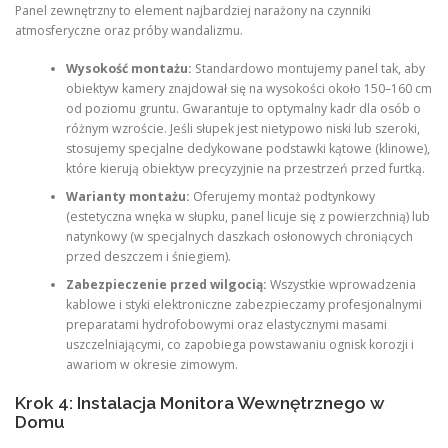
Panel zewnętrzny to element najbardziej narażony na czynniki
atmosferyczne oraz próby wandalizmu.
Wysokość montażu:
Standardowo montujemy panel tak, aby
obiektyw kamery znajdował się na wysokości około 150–160 cm
od poziomu gruntu. Gwarantuje to optymalny kadr dla osób o
różnym wzroście. Jeśli słupek jest nietypowo niski lub szeroki,
stosujemy specjalne dedykowane podstawki kątowe (klinowe),
które kierują obiektyw precyzyjnie na przestrzeń przed furtką.
Warianty montażu:
Oferujemy montaż podtynkowy
(estetyczna wnęka w słupku, panel licuje się z powierzchnią) lub
natynkowy (w specjalnych daszkach osłonowych chroniących
przed deszczem i śniegiem).
Zabezpieczenie przed wilgocią:
Wszystkie wprowadzenia
kablowe i styki elektroniczne zabezpieczamy profesjonalnymi
preparatami hydrofobowymi oraz elastycznymi masami
uszczelniającymi, co zapobiega powstawaniu ognisk korozji i
awariom w okresie zimowym.
Krok 4: Instalacja Monitora Wewnętrznego w
Domu