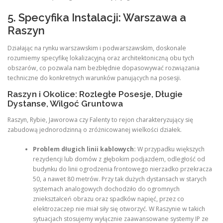
5. Specyfika Instalacji: Warszawa a
Raszyn
Działając na rynku warszawskim i podwarszawskim, doskonale
rozumiemy specyfikę lokalizacyjną oraz architektoniczną obu tych
obszarów, co pozwala nam bezbłędnie dopasowywać rozwiązania
techniczne do konkretnych warunków panujących na posesji.
Raszyn i Okolice: Rozległe Posesje, Długie
Dystanse, Wilgoć Gruntowa
Raszyn, Rybie, Jaworowa czy Falenty to rejon charakteryzujący się
zabudową jednorodzinną o zróżnicowanej wielkości działek.
Problem długich linii kablowych:
W przypadku większych
rezydencji lub domów z głębokim podjazdem, odległość od
budynku do linii ogrodzenia frontowego nierzadko przekracza
50, a nawet 80 metrów. Przy tak dużych dystansach w starych
systemach analogowych dochodziło do ogromnych
zniekształceń obrazu oraz spadków napięć, przez co
elektrozaczep nie miał siły się otworzyć. W Raszynie w takich
sytuacjach stosujemy wyłącznie zaawansowane systemy IP ze