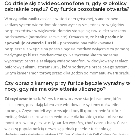
Co dzieje się z wideodomofonem, gdy w okolicy
zabraknie prądu? Czy furtka pozostanie otwarta?
W przypadku zaniku zasilania w sieci energetycznej, standardowo
zasilany system wideodomofonowy wyłączy się. Jednak ze względów
bezpieczeństwa w większości domów stosuje się tzw. elektrozaczepy
podstawowe (normalnie zamknięte). Oznacza to, że
brak prądu nie
spowoduje otwarcia furtki
– pozostanie ona zablokowana i
bezpieczna, a wejście na posesję będzie możliwe wyłącznie za pomocą
tradycyjnego klucza mechanicznego. Na życzenie klienta możemy
wyposażyć centralę zasilającą wideodomofonu w dedykowany zasilacz
buforowy z akumulatorem (UPS), który podtrzyma pracę całego systemu
(w tym kamer i monitorów) przez kilka godzin od momentu awarii prądu.
Czy obraz z kamery przy furtce będzie wyraźny w
nocy, gdy nie ma oświetlenia ulicznego?
Zdecydowanie tak.
Wszystkie nowoczesne stacje bramowe, które
instalujemy, posiadają fabrycznie wbudowane systemy doświetlenia
nocnego. Część modeli wykorzystuje diody IR (podczerwień), które
emitują światło całkowicie niewidoczne dla ludzkiego oka – obraz na
monitorze w nocy jest wtedy bardzo wyraźny, choć czarno-biały. Coraz
większą popularnością cieszą się jednak panele z technologią
doświetlenia światłem białym LED (np. ColorVu lub Full-Color). Delikatna