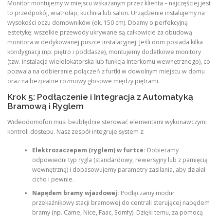
Monitor montujemy w miejscu wskazanym przez klienta – najczęściej jest
to przedpokój, wiatrołap, kuchnia lub salon. Urządzenie instalujemy na
wysokości oczu domowników (ok. 150 cm). Dbamy o perfekcyjną
estetykę: wszelkie przewody ukrywane są całkowicie za obudową
monitora w dedykowanej puszce instalacyjnej. Jeśli dom posiada kilka
kondygnacji (np. piętro i poddasze), montujemy dodatkowe monitory
(tzw. instalacja wielolokatorska lub funkcja Interkomu wewnętrznego), co
pozwala na odbieranie połączeń z furtki w dowolnym miejscu w domu
oraz na bezpłatne rozmowy głosowe między piętrami.
Krok 5: Podłączenie i Integracja z Automatyką
Bramową i Ryglem
Wideodomofon musi bezbłędnie sterować elementami wykonawczymi
kontroli dostępu. Nasz zespół integruje system z:
Elektrozaczepem (ryglem) w furtce:
Dobieramy
odpowiedni typ rygla (standardowy, rewersyjny lub z pamięcią
wewnętrzną) i dopasowujemy parametry zasilania, aby działał
cicho i pewnie.
Napędem bramy wjazdowej:
Podłączamy moduł
przekaźnikowy stacji bramowej do centrali sterującej napędem
bramy (np. Came, Nice, Faac, Somfy). Dzięki temu, za pomocą