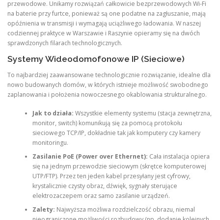
przewodowe. Unikamy rozwiązań całkowicie bezprzewodowych Wi-Fi
na baterie przy furtce, ponieważ są one podatne na zagłuszanie, mają
opóźnienia w transmisji i wymagają uciążliwego ładowania. W naszej
codziennej praktyce w Warszawie i Raszynie opieramy się na dwóch
sprawdzonych filarach technologicznych.
Systemy Wideodomofonowe IP (Sieciowe)
To najbardziej zaawansowane technologicznie rozwiązanie, idealne dla
nowo budowanych domów, w których istnieje możliwość swobodnego
zaplanowania i położenia nowoczesnego okablowania strukturalnego.
Jak to działa:
Wszystkie elementy systemu (stacja zewnętrzna,
monitor, switch) komunikują się za pomocą protokołu
sieciowego TCP/IP, dokładnie tak jak komputery czy kamery
monitoringu.
Zasilanie PoE (Power over Ethernet):
Cała instalacja opiera
się na jednym przewodzie sieciowym (skrętce komputerowej
UTP/FTP). Przez ten jeden kabel przesyłany jest cyfrowy,
krystalicznie czysty obraz, dźwięk, sygnały sterujące
elektrozaczepem oraz samo zasilanie urządzeń.
Zalety:
Najwyższa możliwa rozdzielczość obrazu, niemal
nieograniczone możliwości rozbudowy (np. dodanie kolejnych