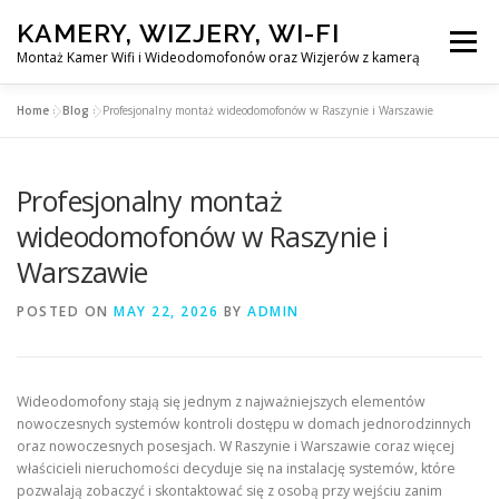
Skip
KAMERY, WIZJERY, WI-FI
to
Menu
content
Montaż Kamer Wifi i Wideodomofonów oraz Wizjerów z kamerą
Home
»
Blog
»
Profesjonalny montaż wideodomofonów w Raszynie i Warszawie
GŁÓWNA
MONTAŻ KAMER WIFI W WARSZAWA
Profesjonalny montaż
MONTAŻ WIDEDOMOFONÓW
wideodomofonów w Raszynie i
Warszawie
MONTAŻU WIZJERÓW Z KAMERĄ
BLOG
POSTED ON
MAY 22, 2026
BY
ADMIN
EN
KONTAKT
Wideodomofony stają się jednym z najważniejszych elementów
nowoczesnych systemów kontroli dostępu w domach jednorodzinnych
oraz nowoczesnych posesjach. W Raszynie i Warszawie coraz więcej
właścicieli nieruchomości decyduje się na instalację systemów, które
pozwalają zobaczyć i skontaktować się z osobą przy wejściu zanim