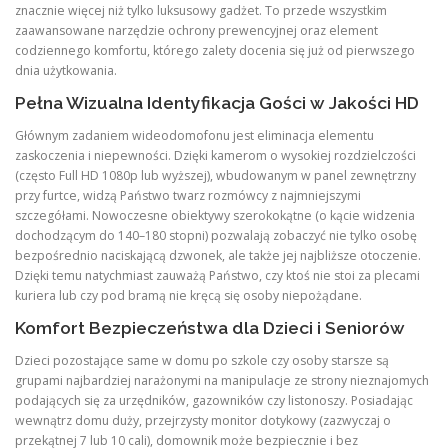
znacznie więcej niż tylko luksusowy gadżet. To przede wszystkim
zaawansowane narzędzie ochrony prewencyjnej oraz element
codziennego komfortu, którego zalety docenia się już od pierwszego
dnia użytkowania.
Pełna Wizualna Identyfikacja Gości w Jakości HD
Głównym zadaniem wideodomofonu jest eliminacja elementu
zaskoczenia i niepewności. Dzięki kamerom o wysokiej rozdzielczości
(często Full HD 1080p lub wyższej), wbudowanym w panel zewnętrzny
przy furtce, widzą Państwo twarz rozmówcy z najmniejszymi
szczegółami. Nowoczesne obiektywy szerokokątne (o kącie widzenia
dochodzącym do 140–180 stopni) pozwalają zobaczyć nie tylko osobę
bezpośrednio naciskającą dzwonek, ale także jej najbliższe otoczenie.
Dzięki temu natychmiast zauważą Państwo, czy ktoś nie stoi za plecami
kuriera lub czy pod bramą nie kręcą się osoby niepożądane.
Komfort Bezpieczeństwa dla Dzieci i Seniorów
Dzieci pozostające same w domu po szkole czy osoby starsze są
grupami najbardziej narażonymi na manipulacje ze strony nieznajomych
podających się za urzędników, gazowników czy listonoszy. Posiadając
wewnątrz domu duży, przejrzysty monitor dotykowy (zazwyczaj o
przekątnej 7 lub 10 cali), domownik może bezpiecznie i bez