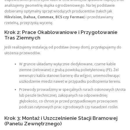
analizujemy geometrię słupka ogrodzeniowego. Na tej podstawie
dobieramy optymalny sprzęt wiodących producentów (takich jak
Hikvision, Dahua, Commax, BCS czy Fermax
) i przedstawiamy
rzetelną, przejrzystą wycenę.
Krok 2: Prace Okablowaniowe i Przygotowanie
Tras Ziemnych
Jeśli realizujemy instalację od podstaw (nowy dom), przystępujemy do
ułożenia przewodów.
W gruncie układamy wyłącznie dedykowane, czarne kable
ziemne (żelowane) z grubą powłoką polietylenową (PE). Żel
wewnątrz kabla stanowi barierę dla wilgoci, uniemożliwiając
uszkodzenie miedzi nawet w przypadku podtopienia terenu.
Przewody prowadzimy w specjalnych rurach osłonowych (Arota
lub peszle techniczne), zakopanych na odpowiedniej
głębokości, co chroni je przed przypadkowym przecięciem
podczas rutynowych prac ogrodowych czy nasadzeń roślin.
Krok 3: Montaż i Uszczelnienie Stacji Bramowej
(Panelu Zewnętrznego)