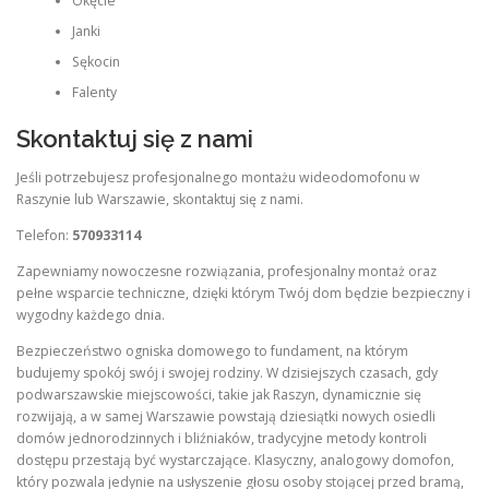
Okęcie
Janki
Sękocin
Falenty
Skontaktuj się z nami
Jeśli potrzebujesz profesjonalnego montażu wideodomofonu w
Raszynie lub Warszawie, skontaktuj się z nami.
Telefon:
570933114
Zapewniamy nowoczesne rozwiązania, profesjonalny montaż oraz
pełne wsparcie techniczne, dzięki którym Twój dom będzie bezpieczny i
wygodny każdego dnia.
Bezpieczeństwo ogniska domowego to fundament, na którym
budujemy spokój swój i swojej rodziny. W dzisiejszych czasach, gdy
podwarszawskie miejscowości, takie jak Raszyn, dynamicznie się
rozwijają, a w samej Warszawie powstają dziesiątki nowych osiedli
domów jednorodzinnych i bliźniaków, tradycyjne metody kontroli
dostępu przestają być wystarczające. Klasyczny, analogowy domofon,
który pozwala jedynie na usłyszenie głosu osoby stojącej przed bramą,