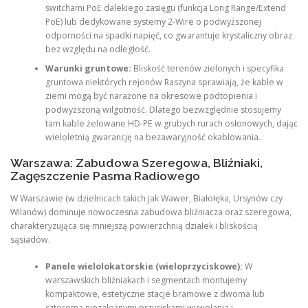
switchami PoE dalekiego zasięgu (funkcja Long Range/Extend
PoE) lub dedykowane systemy 2-Wire o podwyższonej
odporności na spadki napięć, co gwarantuje krystaliczny obraz
bez względu na odległość.
Warunki gruntowe:
Bliskość terenów zielonych i specyfika
gruntowa niektórych rejonów Raszyna sprawiają, że kable w
ziemi mogą być narażone na okresowe podtopienia i
podwyższoną wilgotność. Dlatego bezwzględnie stosujemy
tam kable żelowane HD-PE w grubych rurach osłonowych, dając
wieloletnią gwarancję na bezawaryjność okablowania.
Warszawa: Zabudowa Szeregowa, Bliźniaki,
Zagęszczenie Pasma Radiowego
W Warszawie (w dzielnicach takich jak Wawer, Białołęka, Ursynów czy
Wilanów) dominuje nowoczesna zabudowa bliźniacza oraz szeregowa,
charakteryzująca się mniejszą powierzchnią działek i bliskością
sąsiadów.
Panele wielolokatorskie (wieloprzyciskowe):
W
warszawskich bliźniakach i segmentach montujemy
kompaktowe, estetyczne stacje bramowe z dwoma lub
czterema niezależnymi przyciskami wywołania i