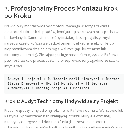
3. Profesjonalny Proces Montażu Krok
po Kroku
Prawidłowy montaż wideodomofonu wymaga wiedzy z zakresu
elektrotechniki, niskich prądów, konfiguracji sieciowych oraz podstaw
budowlanych. Samodzielne próby instalacji bez specjalistycznych
narzędzi często kończą się uszkodzeniem delikatnej elektroniki lub
nieprawidłowym działaniem rygla w furtce (np. buczeniem lub
niedomykaniem się). Zlecając tę usługę naszej firmie, zyskują Państwo
pewność, że cały proces zostanie przeprowadzony zgodnie ze sztuką
inżynierską.
[Audyt i Projekt] ➔ [Układanie Kabli Ziemnych] ➔ [Montaż 
Stacji Bramowej] ➔ [Montaż Monitora] ➔ [Integracja 
Krok 1: Audyt Techniczny i Indywidualny Projekt
Prace rozpoczynamy od wizji lokalnej w Państwa domu w Warszawie lub
Raszynie. Sprawdzamy stan istniejącej infrastruktury elektrycznej,
mierzymy odległość od domu do furtki (kluczowe dla doboru
odpowiednich przekrojów kabli w celu uniknięcia spadków napięć) oraz