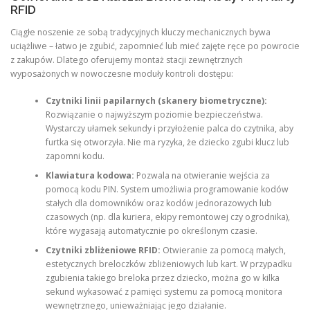
RFID
Ciągłe noszenie ze sobą tradycyjnych kluczy mechanicznych bywa
uciążliwe – łatwo je zgubić, zapomnieć lub mieć zajęte ręce po powrocie
z zakupów. Dlatego oferujemy montaż stacji zewnętrznych
wyposażonych w nowoczesne moduły kontroli dostępu:
Czytniki linii papilarnych (skanery biometryczne):
Rozwiązanie o najwyższym poziomie bezpieczeństwa.
Wystarczy ułamek sekundy i przyłożenie palca do czytnika, aby
furtka się otworzyła. Nie ma ryzyka, że dziecko zgubi klucz lub
zapomni kodu.
Klawiatura kodowa:
Pozwala na otwieranie wejścia za
pomocą kodu PIN. System umożliwia programowanie kodów
stałych dla domowników oraz kodów jednorazowych lub
czasowych (np. dla kuriera, ekipy remontowej czy ogrodnika),
które wygasają automatycznie po określonym czasie.
Czytniki zbliżeniowe RFID:
Otwieranie za pomocą małych,
estetycznych breloczków zbliżeniowych lub kart. W przypadku
zgubienia takiego breloka przez dziecko, można go w kilka
sekund wykasować z pamięci systemu za pomocą monitora
wewnętrznego, unieważniając jego działanie.