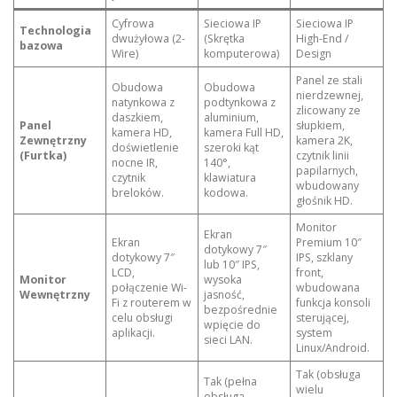
Cyfrowa
Sieciowa IP
Sieciowa IP
Technologia
dwużyłowa (2-
(Skrętka
High-End /
bazowa
Wire)
komputerowa)
Design
Panel ze stali
Obudowa
Obudowa
nierdzewnej,
natynkowa z
podtynkowa z
zlicowany ze
daszkiem,
aluminium,
Panel
słupkiem,
kamera HD,
kamera Full HD,
Zewnętrzny
kamera 2K,
doświetlenie
szeroki kąt
(Furtka)
czytnik linii
nocne IR,
140°,
papilarnych,
czytnik
klawiatura
wbudowany
breloków.
kodowa.
głośnik HD.
Monitor
Ekran
Ekran
Premium 10″
dotykowy 7″
dotykowy 7″
IPS, szklany
lub 10″ IPS,
LCD,
front,
Monitor
wysoka
połączenie Wi-
wbudowana
Wewnętrzny
jasność,
Fi z routerem w
funkcja konsoli
bezpośrednie
celu obsługi
sterującej,
wpięcie do
aplikacji.
system
sieci LAN.
Linux/Android.
Tak (obsługa
Tak (pełna
wielu
obsługa