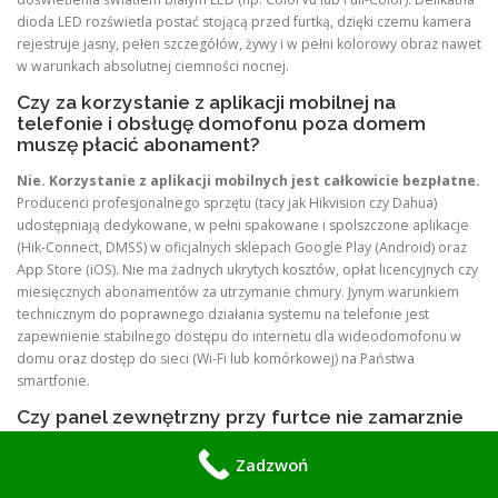
dioda LED rozświetla postać stojącą przed furtką, dzięki czemu kamera
rejestruje jasny, pełen szczegółów, żywy i w pełni kolorowy obraz nawet
w warunkach absolutnej ciemności nocnej.
Czy za korzystanie z aplikacji mobilnej na
telefonie i obsługę domofonu poza domem
muszę płacić abonament?
Nie. Korzystanie z aplikacji mobilnych jest całkowicie bezpłatne.
Producenci profesjonalnego sprzętu (tacy jak Hikvision czy Dahua)
udostępniają dedykowane, w pełni spakowane i spolszczone aplikacje
(Hik-Connect, DMSS) w oficjalnych sklepach Google Play (Android) oraz
App Store (iOS). Nie ma żadnych ukrytych kosztów, opłat licencyjnych czy
miesięcznych abonamentów za utrzymanie chmury. Jynym warunkiem
technicznym do poprawnego działania systemu na telefonie jest
zapewnienie stabilnego dostępu do internetu dla wideodomofonu w
domu oraz dostęp do sieci (Wi-Fi lub komórkowej) na Państwa
smartfonie.
Czy panel zewnętrzny przy furtce nie zamarznie
podczas silnych zimowych mrozów?
Zadzwoń
Nie ma takich obaw. Wszystkie montowane przez nas stacje bramowe
posiadają wysoką klasę odporności środowiskowej (minimum IP65 lub