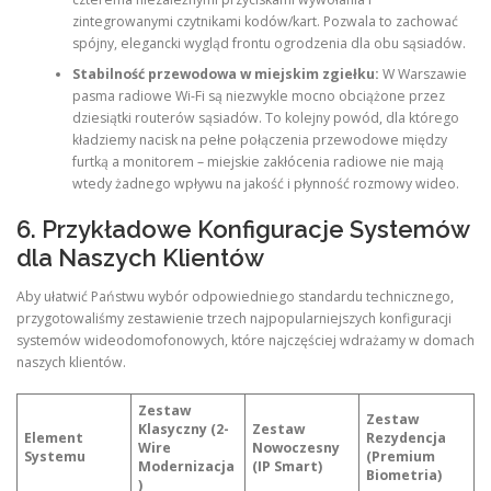
zintegrowanymi czytnikami kodów/kart. Pozwala to zachować
spójny, elegancki wygląd frontu ogrodzenia dla obu sąsiadów.
Stabilność przewodowa w miejskim zgiełku:
W Warszawie
pasma radiowe Wi-Fi są niezwykle mocno obciążone przez
dziesiątki routerów sąsiadów. To kolejny powód, dla którego
kładziemy nacisk na pełne połączenia przewodowe między
furtką a monitorem – miejskie zakłócenia radiowe nie mają
wtedy żadnego wpływu na jakość i płynność rozmowy wideo.
6. Przykładowe Konfiguracje Systemów
dla Naszych Klientów
Aby ułatwić Państwu wybór odpowiedniego standardu technicznego,
przygotowaliśmy zestawienie trzech najpopularniejszych konfiguracji
systemów wideodomofonowych, które najczęściej wdrażamy w domach
naszych klientów.
Zestaw
Zestaw
Klasyczny (2-
Zestaw
Element
Rezydencja
Wire
Nowoczesny
Systemu
(Premium
Modernizacja
(IP Smart)
Biometria)
)