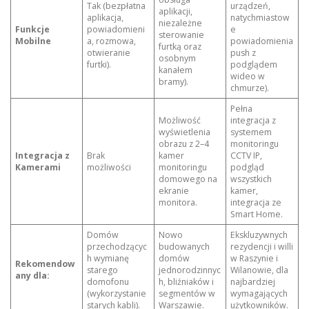
Tak (bezpłatna
urządzeń,
aplikacji,
aplikacja,
natychmiastow
niezależne
Funkcje
powiadomieni
e
sterowanie
Mobilne
a, rozmowa,
powiadomienia
furtką oraz
otwieranie
push z
osobnym
furtki).
podglądem
kanałem
wideo w
bramy).
chmurze).
Pełna
Możliwość
integracja z
wyświetlenia
systemem
obrazu z 2–4
monitoringu
Integracja z
Brak
kamer
CCTV IP,
Kamerami
możliwości
monitoringu
podgląd
domowego na
wszystkich
ekranie
kamer,
monitora.
integracja ze
Smart Home.
Domów
Nowo
Ekskluzywnych
przechodzącyc
budowanych
rezydencji i willi
h wymianę
domów
w Raszynie i
Rekomendow
starego
jednorodzinnyc
Wilanowie, dla
any dla:
domofonu
h, bliźniaków i
najbardziej
(wykorzystanie
segmentów w
wymagających
starych kabli).
Warszawie.
użytkowników.