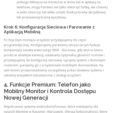
jednego kliknięcia na monitorze w domu lub w aplikacji na
telefonie, mogą Państwo nie tylko otworzyć furtkę, ale również
w pełni otworzyć lub lekko uchylić (funkcja bramy skrzydłowej
lub przesuwnej) bramę wjazdową.
Krok 6: Konfiguracja Sieciowa i Parowanie z
Aplikacją Mobilną
Po fizycznym montażu urządzeń przystępujemy do części
programistycznej. Konfigurujemy parametry obrazu (w tym funkcje
kompensacji światła wstecznego WDR – kluczowe, gdy słońce świeci
prosto w obiektyw kamery), ustawiamy optymalną głośność rozmów i
przystępujemy do konfiguracji sieciowej. Łączymy system z domowym
routerem i parujemy go z urządzeniami mobilnymi domowników. Na
sam koniec przeprowadzamy szczegółowy pokaz działania systemu i
szkolimy wszystkich mieszkańców z obsługi urządzeń.
4. Funkcje Premium: Telefon jako
Mobilny Monitor i Kontrola Dostępu
Nowej Generacji
Współczesne systemy wideodomofonowe, które instalujemy dla
naszych klientów w Raszynie i Warszawie, oferują funkcjonalności, które