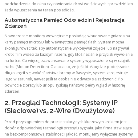
podchodzenia do okna czy otwierania drzwi wejściowych sprawdzić, kto
żąda wpuszczenia na teren posiadłości.
Automatyczna Pamięć Odwiedzin i Rejestracja
Zdarzeń
Nowoczesne monitory wewnętrzne posiadają wbudowane gniazda na
karty pamięci microSD lub wewnętrzną pamięć flash. System można
skonfigurować tak, aby automatycznie wykonywał zdjęcie lub nagrywał
krótki film wideo za każdym razem, gdy ktoś naciśnie przycisk wywołania
na furtce. Co więcej, zaawansowane systemy wyposażone są w czujniki
ruchu (Motion Detection). Oznacza to, że jeśli ktoś będzie podejrzanie
długo kręcił się wokół Państwa bramy w Raszynie, system zarejestruje
jego wizerunek, nawet jeśli ta osoba nie odważy się zadzwonić. Po
powrocie z pracy lub urlopu zyskują Państwo pełny wgląd w historię
zdarzeń.
2. Przegląd Technologii: Systemy IP
(Sieciowe) vs. 2-Wire (Dwużyłowe)
Przed przystąpieniem do prac instalacyjnych kluczowym krokiem jest
dobór odpowiedniej technologii przesyłu sygnału. Jako firma stawiająca
na bezkompromisową stabilność i jakość, montujemy wyłącznie systemy