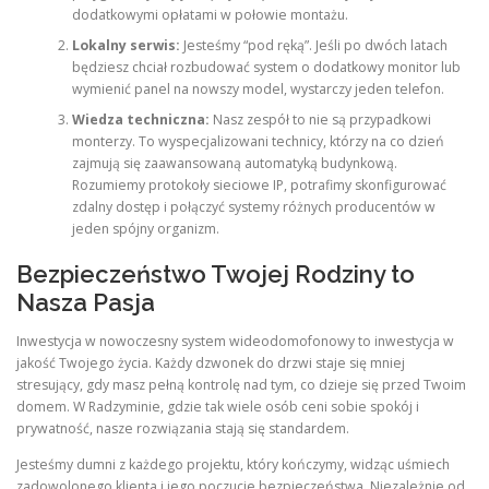
dodatkowymi opłatami w połowie montażu.
Lokalny serwis:
Jesteśmy “pod ręką”. Jeśli po dwóch latach
będziesz chciał rozbudować system o dodatkowy monitor lub
wymienić panel na nowszy model, wystarczy jeden telefon.
Wiedza techniczna:
Nasz zespół to nie są przypadkowi
monterzy. To wyspecjalizowani technicy, którzy na co dzień
zajmują się zaawansowaną automatyką budynkową.
Rozumiemy protokoły sieciowe IP, potrafimy skonfigurować
zdalny dostęp i połączyć systemy różnych producentów w
jeden spójny organizm.
Bezpieczeństwo Twojej Rodziny to
Nasza Pasja
Inwestycja w nowoczesny system wideodomofonowy to inwestycja w
jakość Twojego życia. Każdy dzwonek do drzwi staje się mniej
stresujący, gdy masz pełną kontrolę nad tym, co dzieje się przed Twoim
domem. W Radzyminie, gdzie tak wiele osób ceni sobie spokój i
prywatność, nasze rozwiązania stają się standardem.
Jesteśmy dumni z każdego projektu, który kończymy, widząc uśmiech
zadowolonego klienta i jego poczucie bezpieczeństwa. Niezależnie od