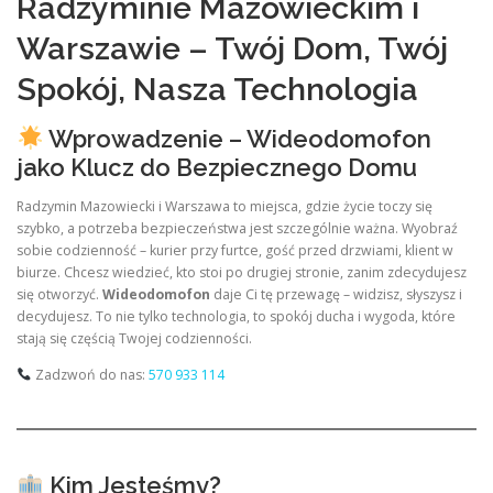
Radzyminie Mazowieckim i
Warszawie – Twój Dom, Twój
Spokój, Nasza Technologia
Wprowadzenie – Wideodomofon
jako Klucz do Bezpiecznego Domu
Radzymin Mazowiecki i Warszawa to miejsca, gdzie życie toczy się
szybko, a potrzeba bezpieczeństwa jest szczególnie ważna. Wyobraź
sobie codzienność – kurier przy furtce, gość przed drzwiami, klient w
biurze. Chcesz wiedzieć, kto stoi po drugiej stronie, zanim zdecydujesz
się otworzyć.
Wideodomofon
daje Ci tę przewagę – widzisz, słyszysz i
decydujesz. To nie tylko technologia, to spokój ducha i wygoda, które
stają się częścią Twojej codzienności.
Zadzwoń do nas:
570 933 114
Kim Jesteśmy?