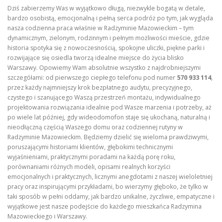
Dziś zabierzemy Was w wyjątkowo długą, niezwykle bogatą w detale,
bardzo osobistą, emocjonalną i pełną serca podróż po tym, jak wygląda
nasza codzienna praca właśnie w Radzyminie Mazowieckim – tym
dynamicznym, zielonym, rodzinnym i pełnym możliwości mieście, gdzie
historia spotyka się z nowoczesnością, spokojne uliczki, piękne parki i
rozwijające się osiedla tworzą idealne miejsce do życia blisko
Warszawy. Opowiemy Wam absolutnie wszystko z najdrobniejszymi
szczegółami: od pierwszego ciepłego telefonu pod numer
570 933 114
,
przez każdy najmniejszy krok bezpłatnego audytu, precyzyjnego,
czystego i szanującego Waszą przestrzeń montażu, indywidualnego
projektowania rozwiązania idealnie pod Wasze marzenia i potrzeby, aż
po wiele lat później, gdy wideodomofon staje się ukochaną, naturalną i
nieodłączną częścią Waszego domu oraz codziennej rutyny w
Radzyminie Mazowieckim. Będziemy dzielić się wieloma prawdziwymi,
poruszającymi historiami klientów, głębokimi technicznymi
wyjaśnieniami, praktycznymi poradami na każdą porę roku,
porównaniami różnych modeli, opisami realnych korzyści
emocjonalnych i praktycznych, licznymi anegdotami z naszej wieloletniej
pracy oraz inspirującymi przykładami, bo wierzymy głęboko, że tylko w
taki sposób w pełni oddamy, jak bardzo unikalne, życzliwe, empatyczne i
wyjątkowe jest nasze podejście do każdego mieszkańca Radzymina
Mazowieckiego i Warszawy.