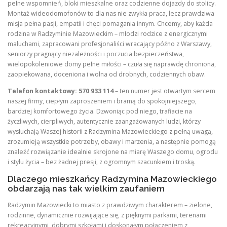
pełne wspomnień, bloki mieszkalne oraz codzienne dojazdy do stolicy.
Montaż wideodomofonów to dla nas nie zwykła praca, lecz prawdziwa
misja pełna pasji, empatii i chęci pomagania innym. Chcemy, aby każda
rodzina w Radzyminie Mazowieckim – młodzi rodzice z energicznymi
maluchami, zapracowani profesjonaliści wracający późno z Warszawy,
seniorzy pragnący niezależności i poczucia bezpieczeństwa,
wielopokoleniowe domy pełne miłości – czuła się naprawdę chroniona,
zaopiekowana, doceniona i wolna od drobnych, codziennych obaw.
Telefon kontaktowy: 570 933 114
– ten numer jest otwartym sercem
naszej firmy, ciepłym zaproszeniem i bramą do spokojniejszego,
bardziej komfortowego życia. Dzwoniąc pod niego, trafiacie na
życzliwych, cierpliwych, autentycznie zaangażowanych ludzi, którzy
wysłuchają Waszej historii z Radzymina Mazowieckiego z pełną uwagą,
zrozumieją wszystkie potrzeby, obawy i marzenia, a następnie pomogą
znaleźć rozwiązanie idealnie skrojone na miarę Waszego domu, ogrodu
i stylu życia – bez żadnej presji, z ogromnym szacunkiem i troską.
Dlaczego mieszkańcy Radzymina Mazowieckiego
obdarzają nas tak wielkim zaufaniem
Radzymin Mazowiecki to miasto z prawdziwym charakterem – zielone,
rodzinne, dynamicznie rozwijające się, z pięknymi parkami, terenami
rekreacyjnymi, dobrymi szkołami i doskonałym połączeniem z