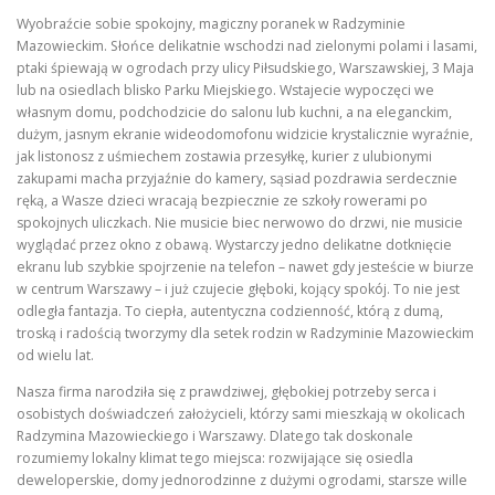
Wyobraźcie sobie spokojny, magiczny poranek w Radzyminie
Mazowieckim. Słońce delikatnie wschodzi nad zielonymi polami i lasami,
ptaki śpiewają w ogrodach przy ulicy Piłsudskiego, Warszawskiej, 3 Maja
lub na osiedlach blisko Parku Miejskiego. Wstajecie wypoczęci we
własnym domu, podchodzicie do salonu lub kuchni, a na eleganckim,
dużym, jasnym ekranie wideodomofonu widzicie krystalicznie wyraźnie,
jak listonosz z uśmiechem zostawia przesyłkę, kurier z ulubionymi
zakupami macha przyjaźnie do kamery, sąsiad pozdrawia serdecznie
ręką, a Wasze dzieci wracają bezpiecznie ze szkoły rowerami po
spokojnych uliczkach. Nie musicie biec nerwowo do drzwi, nie musicie
wyglądać przez okno z obawą. Wystarczy jedno delikatne dotknięcie
ekranu lub szybkie spojrzenie na telefon – nawet gdy jesteście w biurze
w centrum Warszawy – i już czujecie głęboki, kojący spokój. To nie jest
odległa fantazja. To ciepła, autentyczna codzienność, którą z dumą,
troską i radością tworzymy dla setek rodzin w Radzyminie Mazowieckim
od wielu lat.
Nasza firma narodziła się z prawdziwej, głębokiej potrzeby serca i
osobistych doświadczeń założycieli, którzy sami mieszkają w okolicach
Radzymina Mazowieckiego i Warszawy. Dlatego tak doskonale
rozumiemy lokalny klimat tego miejsca: rozwijające się osiedla
deweloperskie, domy jednorodzinne z dużymi ogrodami, starsze wille