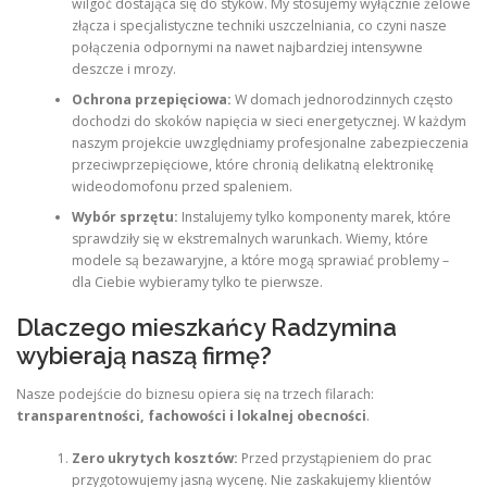
wilgoć dostająca się do styków. My stosujemy wyłącznie żelowe
złącza i specjalistyczne techniki uszczelniania, co czyni nasze
połączenia odpornymi na nawet najbardziej intensywne
deszcze i mrozy.
Ochrona przepięciowa:
W domach jednorodzinnych często
dochodzi do skoków napięcia w sieci energetycznej. W każdym
naszym projekcie uwzględniamy profesjonalne zabezpieczenia
przeciwprzepięciowe, które chronią delikatną elektronikę
wideodomofonu przed spaleniem.
Wybór sprzętu:
Instalujemy tylko komponenty marek, które
sprawdziły się w ekstremalnych warunkach. Wiemy, które
modele są bezawaryjne, a które mogą sprawiać problemy –
dla Ciebie wybieramy tylko te pierwsze.
Dlaczego mieszkańcy Radzymina
wybierają naszą firmę?
Nasze podejście do biznesu opiera się na trzech filarach:
transparentności, fachowości i lokalnej obecności
.
Zero ukrytych kosztów:
Przed przystąpieniem do prac
przygotowujemy jasną wycenę. Nie zaskakujemy klientów