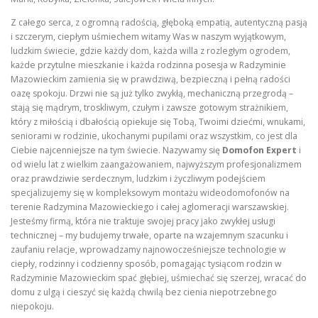
Z całego serca, z ogromną radością, głęboką empatią, autentyczną pasją
i szczerym, ciepłym uśmiechem witamy Was w naszym wyjątkowym,
ludzkim świecie, gdzie każdy dom, każda willa z rozległym ogrodem,
każde przytulne mieszkanie i każda rodzinna posesja w Radzyminie
Mazowieckim zamienia się w prawdziwą, bezpieczną i pełną radości
oazę spokoju. Drzwi nie są już tylko zwykłą, mechaniczną przegrodą –
stają się mądrym, troskliwym, czułym i zawsze gotowym strażnikiem,
który z miłością i dbałością opiekuje się Tobą, Twoimi dziećmi, wnukami,
seniorami w rodzinie, ukochanymi pupilami oraz wszystkim, co jest dla
Ciebie najcenniejsze na tym świecie. Nazywamy się
Domofon Expert
i
od wielu lat z wielkim zaangażowaniem, najwyższym profesjonalizmem
oraz prawdziwie serdecznym, ludzkim i życzliwym podejściem
specjalizujemy się w kompleksowym montażu wideodomofonów na
terenie Radzymina Mazowieckiego i całej aglomeracji warszawskiej.
Jesteśmy firmą, która nie traktuje swojej pracy jako zwykłej usługi
technicznej – my budujemy trwałe, oparte na wzajemnym szacunku i
zaufaniu relacje, wprowadzamy najnowocześniejsze technologie w
ciepły, rodzinny i codzienny sposób, pomagając tysiącom rodzin w
Radzyminie Mazowieckim spać głębiej, uśmiechać się szerzej, wracać do
domu z ulgą i cieszyć się każdą chwilą bez cienia niepotrzebnego
niepokoju.