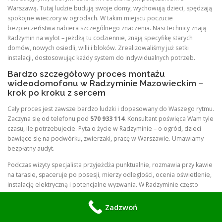
Warszawą. Tutaj ludzie budują swoje domy, wychowują dzieci, spędzają
spokojne wieczory w ogrodach. W takim miejscu poczucie
bezpieczeństwa nabiera szczególnego znaczenia. Nasi technicy znają
Radzymin na wylot – jeżdżą tu codziennie, znają specyfikę starych
domów, nowych osiedli, willi i bloków. Zrealizowaliśmy już setki
instalacji, dostosowując każdy system do indywidualnych potrzeb.
Bardzo szczegółowy proces montażu
wideodomofonu w Radzyminie Mazowieckim –
krok po kroku z sercem
Cały proces jest zawsze bardzo ludzki i dopasowany do Waszego rytmu.
Zaczyna się od telefonu pod
570 933 114
. Konsultant poświęca Wam tyle
czasu, ile potrzebujecie. Pyta o życie w Radzyminie – o ogród, dzieci
bawiące się na podwórku, zwierzaki, pracę w Warszawie. Umawiamy
bezpłatny audyt.
Podczas wizyty specjalista przyjeżdża punktualnie, rozmawia przy kawie
na tarasie, spaceruje po posesji, mierzy odległości, ocenia oświetlenie,
instalację elektryczną i potencjalne wyzwania. W Radzyminie często
integrujemy wideodomofon z automatyką bram, oświetleniem LED i
systemami alarmowymi. Przygotowujemy spersonalizowaną ofertę w
Zadzwoń
trzech wariantach. Po decyzji montujemy czysto, z matami ochronnymi,