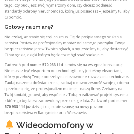
tego, czy budujesz swój wymarzony dom, czy chcesz podnieść
standardy ochrony nieruchomości, którą już posiadasz – jesteśmy tu, aby
Ci pomóc.
Gotowy na zmianę?
Nie czekaj, aż stanie się coś, co zmusi Cię do pośpiesznego szukania
serwisu. Postaw na profesjonalny montaż od samego początku. Twoje
bezpieczeństwo jest w Twoich rękach, a my jesteśmy tu, aby dostarczyć
Ci narzędzia, dzięki którym będziesz mógł spać spokojnie.
Zadzwoń pod numer
570 933 114
i umów się na wstępną konsultację.
Nie musisz być ekspertem od technologii – my jesteśmy ekspertami,
którzy przełożą Twoje potrzeby na niezawodne rozwiązania techniczne.
Zaufaj naszemu doświadczeniu, zadbaj o nowoczesność swojego domu
i przekonaj się, że profesjonalizm ma imię – naszą firmę. Czekamy na
Twój kontakt, gotowi, aby wspólnie z Tobą zrealizować projekt systemu,
z którego będziesz zadowolony przez długie lata. Zadzwoń pod numer
570 933 114
już dzisiaj i daj sobie szansę na nowy poziom
bezpieczeństwa w Radzyminie oraz Warszawie.
Wideodomofony w