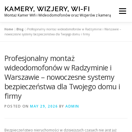
Skip
KAMERY, WIZJERY, WI-FI
to
Menu
content
Montaż Kamer Wifi i Wideodomofonów oraz Wizjerów z kamerą
Home
»
Blog
»
Profesjonalny montaż wideodomofonów w Radzyminie i Warszawie –
GŁÓWNA
MONTAŻ KAMER WIFI W WARSZAWA
nowoczesne systemy bezpieczeństwa dla Twojego domu i firmy
Profesjonalny montaż
MONTAŻ WIDEDOMOFONÓW
wideodomofonów w Radzyminie i
Warszawie – nowoczesne systemy
MONTAŻU WIZJERÓW Z KAMERĄ
BLOG
bezpieczeństwa dla Twojego domu i
firmy
PL
KONTAKT
POSTED ON
MAY 29, 2026
BY
ADMIN
Bezpieczeństwo nieruchomości w dzisiejszych czasach nie jest już