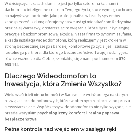
W dzisiejszych czasach dom nie jest już tylko czterema ścianami i
dachem – to inteligentne centrum Twojego życia, które wymaga ochrony
na najwyższym poziomie. Jako profesjonaliści w branży systemów
zabezpieczeń, z dumą oferujemy nasze usługi mieszkańcom Radzymina
oraz całej Warszawy, dostarczając rozwiązania, które łączą inżynieryjną
precyzję z bezkompromisową jakością. Nasza firma to synonim zaufania,
a każda instalacja wideodomofonu, którą realizujemy, jest krokiem w
stronę bezpieczniejszego i bardziej komfortowego życia. Jeśli szukasz
rzetelnego partnera, dla którego bezpieczeństwo Twojej rodziny jest
równie ważne co dla Ciebie, skontaktuj się z nami pod numerem
570
933 114
.
Dlaczego Wideodomofon to
Inwestycja, która Zmienia Wszystko?
Wielu właścicieli nieruchomości w Radzyminie wciąż polega na starych
rozwiązaniach domofonowych, które w obecnych realiach są po prostu
niewystarczające. Współczesny wideodomofon to nie tylko wygoda, ale
przede wszystkim
psychologiczny komfort i realna poprawa
bezpieczeństwa
.
Pełna kontrola nad wejściem w zasięgu ręki