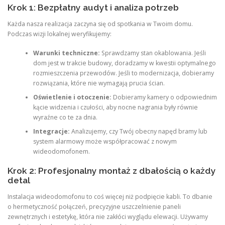
Krok 1: Bezpłatny audyt i analiza potrzeb
Każda nasza realizacja zaczyna się od spotkania w Twoim domu.
Podczas wizji lokalnej weryfikujemy:
Warunki techniczne:
Sprawdzamy stan okablowania. Jeśli
dom jest w trakcie budowy, doradzamy w kwestii optymalnego
rozmieszczenia przewodów. Jeśli to modernizacja, dobieramy
rozwiązania, które nie wymagają prucia ścian.
Oświetlenie i otoczenie:
Dobieramy kamery o odpowiednim
kącie widzenia i czułości, aby nocne nagrania były równie
wyraźne co te za dnia.
Integracje:
Analizujemy, czy Twój obecny napęd bramy lub
system alarmowy może współpracować z nowym
wideodomofonem.
Krok 2: Profesjonalny montaż z dbałością o każdy
detal
Instalacja wideodomofonu to coś więcej niż podpięcie kabli. To dbanie
o hermetyczność połączeń, precyzyjne uszczelnienie paneli
zewnętrznych i estetykę, która nie zakłóci wyglądu elewacji. Używamy