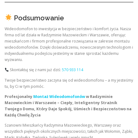
Podsumowanie
Wideodomofon to inwestycja w bezpieczeństwo i komfort życia. Nasza
firma od lat działa w Radzyminie Mazowieckim i Warszawie, oferując
mieszkańcom i firmom profesjonalne rozwiązania w zakresie montażu
wideodomofonów. Dzięki doświadczeniu, nowoczesnym technologiom i
indywidualnemu podejściu jesteśmy w stanie sprostać każdemu
wyzwaniu.
Skontaktuj się z nami już dziś:
570 933 114
Twoje bezpieczeństwo zaczyna się od wideodomofonu – a my jesteśmy
tu, by Ci w tym pomóc.
Profesjonalny
Montaż Wideodomofonów
w Radzyminie
Mazowieckim i Warszawie – Ciepły, Inteligentny Strażnik
Twojego Domu, Który Daje Spokój, Uśmiech i Bezpieczeństwo na
Każdą Chwilę Życia
Szanowni Mieszkańcy Radzymina Mazowieckiego, Warszawy oraz
wszystkich pięknych okolicznych miejscowości, takich jak Wołomin, Ząbki,
Marki, Kobyłka, Zielonka, Sulejówek i wielu innych!