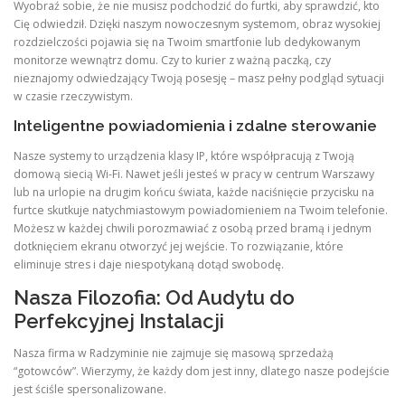
Wyobraź sobie, że nie musisz podchodzić do furtki, aby sprawdzić, kto
Cię odwiedził. Dzięki naszym nowoczesnym systemom, obraz wysokiej
rozdzielczości pojawia się na Twoim smartfonie lub dedykowanym
monitorze wewnątrz domu. Czy to kurier z ważną paczką, czy
nieznajomy odwiedzający Twoją posesję – masz pełny podgląd sytuacji
w czasie rzeczywistym.
Inteligentne powiadomienia i zdalne sterowanie
Nasze systemy to urządzenia klasy IP, które współpracują z Twoją
domową siecią Wi-Fi. Nawet jeśli jesteś w pracy w centrum Warszawy
lub na urlopie na drugim końcu świata, każde naciśnięcie przycisku na
furtce skutkuje natychmiastowym powiadomieniem na Twoim telefonie.
Możesz w każdej chwili porozmawiać z osobą przed bramą i jednym
dotknięciem ekranu otworzyć jej wejście. To rozwiązanie, które
eliminuje stres i daje niespotykaną dotąd swobodę.
Nasza Filozofia: Od Audytu do
Perfekcyjnej Instalacji
Nasza firma w Radzyminie nie zajmuje się masową sprzedażą
“gotowców”. Wierzymy, że każdy dom jest inny, dlatego nasze podejście
jest ściśle spersonalizowane.