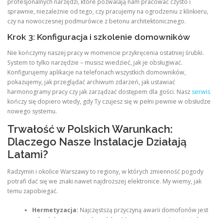
profesjonalnych narzędzi, które pozwalają nam pracować czysto i
sprawnie, niezależnie od tego, czy pracujemy na ogrodzeniu z klinkieru,
czy na nowoczesnej podmurówce z betonu architektonicznego.
Krok 3: Konfiguracja i szkolenie domowników
Nie kończymy naszej pracy w momencie przykręcenia ostatniej śrubki.
System to tylko narzędzie – musisz wiedzieć, jak je obsługiwać.
Konfigurujemy aplikacje na telefonach wszystkich domowników,
pokazujemy, jak przeglądać archiwum zdarzeń, jak ustawiać
harmonogramy pracy czy jak zarządzać dostępem dla gości. Nasz
serwis
kończy się dopiero wtedy, gdy Ty czujesz się w pełni pewnie w obsłudze
nowego systemu.
Trwałość w Polskich Warunkach:
Dlaczego Nasze Instalacje Działają
Latami?
Radzymin i okolice Warszawy to regiony, w których zmienność pogody
potrafi dać się we znaki nawet najdroższej elektronice. My wiemy, jak
temu zapobiegać.
Hermetyzacja:
Najczęstszą przyczyną awarii domofonów jest