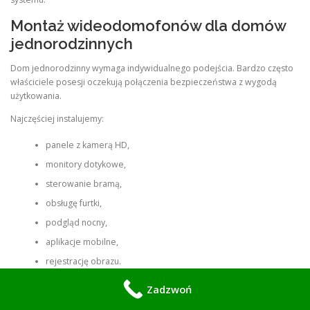
Montaż wideodomofonów dla domów
jednorodzinnych
Dom jednorodzinny wymaga indywidualnego podejścia. Bardzo często
właściciele posesji oczekują połączenia bezpieczeństwa z wygodą
użytkowania.
Najczęściej instalujemy:
panele z kamerą HD,
monitory dotykowe,
sterowanie bramą,
obsługę furtki,
podgląd nocny,
aplikacje mobilne,
rejestrację obrazu.
Coraz większą popularnością cieszą się systemy umożliwiające
Zadzwoń
odbieranie połączeń na telefonie. Dzięki temu właściciel domu może