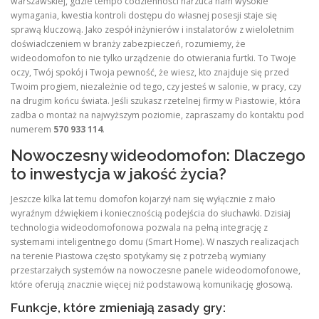
warszawskiej, gdzie tempo codzienności narzuca nam wysokie
wymagania, kwestia kontroli dostępu do własnej posesji staje się
sprawą kluczową. Jako zespół inżynierów i instalatorów z wieloletnim
doświadczeniem w branży zabezpieczeń, rozumiemy, że
wideodomofon to nie tylko urządzenie do otwierania furtki. To Twoje
oczy, Twój spokój i Twoja pewność, że wiesz, kto znajduje się przed
Twoim progiem, niezależnie od tego, czy jesteś w salonie, w pracy, czy
na drugim końcu świata. Jeśli szukasz rzetelnej firmy w Piastowie, która
zadba o montaż na najwyższym poziomie, zapraszamy do kontaktu pod
numerem
570 933 114
.
Nowoczesny wideodomofon: Dlaczego
to inwestycja w jakość życia?
Jeszcze kilka lat temu domofon kojarzył nam się wyłącznie z mało
wyraźnym dźwiękiem i koniecznością podejścia do słuchawki. Dzisiaj
technologia wideodomofonowa pozwala na pełną integrację z
systemami inteligentnego domu (Smart Home). W naszych realizacjach
na terenie Piastowa często spotykamy się z potrzebą wymiany
przestarzałych systemów na nowoczesne panele wideodomofonowe,
które oferują znacznie więcej niż podstawową komunikację głosową.
Funkcje, które zmieniają zasady gry: