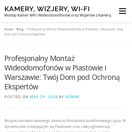
Skip
KAMERY, WIZJERY, WI-FI
to
Menu
content
Montaż Kamer Wifi i Wideodomofonów oraz Wizjerów z kamerą
Home
»
Blog
»
Profesjonalny Montaż Wideodomofonów w Piastowie i Warszawie: Twój
GŁÓWNA
MONTAŻ KAMER WIFI W WARSZAWA
Dom pod Ochroną Ekspertów
Profesjonalny Montaż
MONTAŻ WIDEDOMOFONÓW
Wideodomofonów w Piastowie i
Warszawie: Twój Dom pod Ochroną
MONTAŻU WIZJERÓW Z KAMERĄ
BLOG
Ekspertów
EN
POSTED ON
MAY 29, 2026
BY
ADMIN
KONTAKT
Bezpieczeństwo własnego domu to fundament komfortowego życia. W
dynamicznie rozwijającym się Piastowie oraz całej aglomeracji