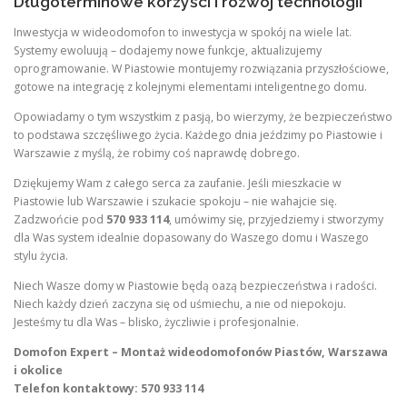
Długoterminowe korzyści i rozwój technologii
Inwestycja w wideodomofon to inwestycja w spokój na wiele lat.
Systemy ewoluują – dodajemy nowe funkcje, aktualizujemy
oprogramowanie. W Piastowie montujemy rozwiązania przyszłościowe,
gotowe na integrację z kolejnymi elementami inteligentnego domu.
Opowiadamy o tym wszystkim z pasją, bo wierzymy, że bezpieczeństwo
to podstawa szczęśliwego życia. Każdego dnia jeździmy po Piastowie i
Warszawie z myślą, że robimy coś naprawdę dobrego.
Dziękujemy Wam z całego serca za zaufanie. Jeśli mieszkacie w
Piastowie lub Warszawie i szukacie spokoju – nie wahajcie się.
Zadzwońcie pod
570 933 114
, umówimy się, przyjedziemy i stworzymy
dla Was system idealnie dopasowany do Waszego domu i Waszego
stylu życia.
Niech Wasze domy w Piastowie będą oazą bezpieczeństwa i radości.
Niech każdy dzień zaczyna się od uśmiechu, a nie od niepokoju.
Jesteśmy tu dla Was – blisko, życzliwie i profesjonalnie.
Domofon Expert – Montaż wideodomofonów Piastów, Warszawa
i okolice
Telefon kontaktowy: 570 933 114