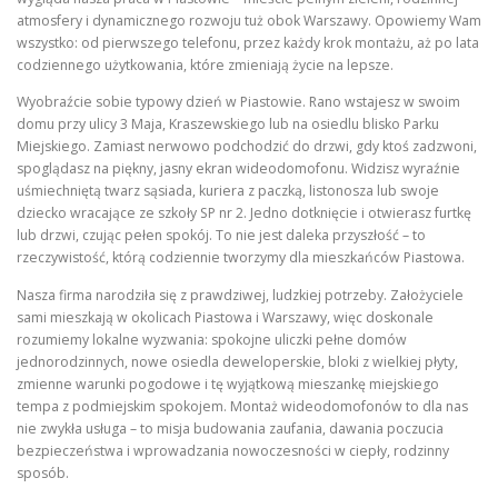
atmosfery i dynamicznego rozwoju tuż obok Warszawy. Opowiemy Wam
wszystko: od pierwszego telefonu, przez każdy krok montażu, aż po lata
codziennego użytkowania, które zmieniają życie na lepsze.
Wyobraźcie sobie typowy dzień w Piastowie. Rano wstajesz w swoim
domu przy ulicy 3 Maja, Kraszewskiego lub na osiedlu blisko Parku
Miejskiego. Zamiast nerwowo podchodzić do drzwi, gdy ktoś zadzwoni,
spoglądasz na piękny, jasny ekran wideodomofonu. Widzisz wyraźnie
uśmiechniętą twarz sąsiada, kuriera z paczką, listonosza lub swoje
dziecko wracające ze szkoły SP nr 2. Jedno dotknięcie i otwierasz furtkę
lub drzwi, czując pełen spokój. To nie jest daleka przyszłość – to
rzeczywistość, którą codziennie tworzymy dla mieszkańców Piastowa.
Nasza firma narodziła się z prawdziwej, ludzkiej potrzeby. Założyciele
sami mieszkają w okolicach Piastowa i Warszawy, więc doskonale
rozumiemy lokalne wyzwania: spokojne uliczki pełne domów
jednorodzinnych, nowe osiedla deweloperskie, bloki z wielkiej płyty,
zmienne warunki pogodowe i tę wyjątkową mieszankę miejskiego
tempa z podmiejskim spokojem. Montaż wideodomofonów to dla nas
nie zwykła usługa – to misja budowania zaufania, dawania poczucia
bezpieczeństwa i wprowadzania nowoczesności w ciepły, rodzinny
sposób.