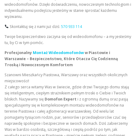
wideodomofonów. Dzięki doświadczeniu, nowoczesnym technologiom i
indywidualnemu podejściu jesteśmy w stanie sprostać każdemu
wyzwaniu.
Skontaktuj się z nami już dziś:
570 933 114
Twoje bezpieczeństwo zaczyna się od wideodomofonu – a my jesteśmy
tu, by Ci w tym pomóc.
Profesjonalny
Montaż Wideodomofonów
w Piastowie i
Warszawie – Bezpieczeństwo, Które Otacza Cię Codzienną
Troską i Nowoczesnym Komfortem
Szanowni Mieszkańcy Piastowa, Warszawy oraz wszystkich okolicznych
miejscowości!
Z całego serca witamy Was w świecie, gdzie drzwi Twojego domu stają
się inteligentnym, ciepłym strażnikiem pełnym troski o Ciebie i Twoich
bliskich. Nazywamy się
Domofon Expert
i z ogromną dumą oraz pasją
specjalizujemy się w kompleksowym montażu wideodomofonów na
terenie Piastowa i całej aglomeracji warszawskiej. Od wielu lat
pomagamy tysiącom rodzin, par, seniorów i przedsiębiorców czuć się
naprawdę spokojnie i bezpiecznie w swoich domach. Dziś zabierzemy
Was w bardzo osobistą, szczegółową i ciepłą podróż po tym, jak
wygląda nasza praca w Piastowie – mieście pełnym zieleni, rodzinnej