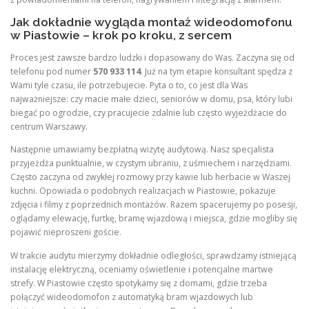
Jak dokładnie wygląda montaż wideodomofonu
w Piastowie – krok po kroku, z sercem
Proces jest zawsze bardzo ludzki i dopasowany do Was. Zaczyna się od
telefonu pod numer
570 933 114
. Już na tym etapie konsultant spędza z
Wami tyle czasu, ile potrzebujecie. Pyta o to, co jest dla Was
najważniejsze: czy macie małe dzieci, seniorów w domu, psa, który lubi
biegać po ogrodzie, czy pracujecie zdalnie lub często wyjeżdżacie do
centrum Warszawy.
Następnie umawiamy bezpłatną wizytę audytową. Nasz specjalista
przyjeżdża punktualnie, w czystym ubraniu, z uśmiechem i narzędziami.
Często zaczyna od zwykłej rozmowy przy kawie lub herbacie w Waszej
kuchni. Opowiada o podobnych realizacjach w Piastowie, pokazuje
zdjęcia i filmy z poprzednich montażów. Razem spacerujemy po posesji,
oglądamy elewację, furtkę, bramę wjazdową i miejsca, gdzie mogliby się
pojawić nieproszeni goście.
W trakcie audytu mierzymy dokładnie odległości, sprawdzamy istniejącą
instalację elektryczną, oceniamy oświetlenie i potencjalne martwe
strefy. W Piastowie często spotykamy się z domami, gdzie trzeba
połączyć wideodomofon z automatyką bram wjazdowych lub