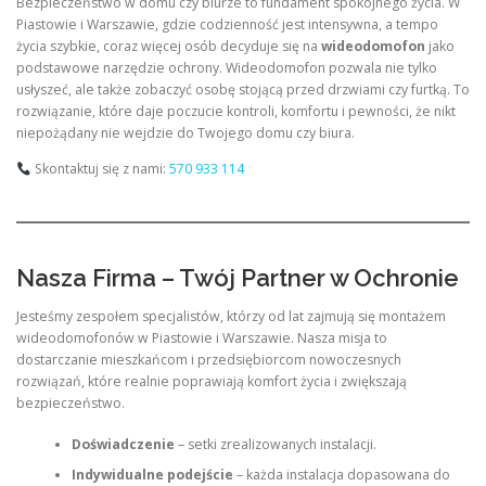
Bezpieczeństwo w domu czy biurze to fundament spokojnego życia. W
Piastowie i Warszawie, gdzie codzienność jest intensywna, a tempo
życia szybkie, coraz więcej osób decyduje się na
wideodomofon
jako
podstawowe narzędzie ochrony. Wideodomofon pozwala nie tylko
usłyszeć, ale także zobaczyć osobę stojącą przed drzwiami czy furtką. To
rozwiązanie, które daje poczucie kontroli, komfortu i pewności, że nikt
niepożądany nie wejdzie do Twojego domu czy biura.
Skontaktuj się z nami:
570 933 114
Nasza Firma – Twój Partner w Ochronie
Jesteśmy zespołem specjalistów, którzy od lat zajmują się montażem
wideodomofonów w Piastowie i Warszawie. Nasza misja to
dostarczanie mieszkańcom i przedsiębiorcom nowoczesnych
rozwiązań, które realnie poprawiają komfort życia i zwiększają
bezpieczeństwo.
Doświadczenie
– setki zrealizowanych instalacji.
Indywidualne podejście
– każda instalacja dopasowana do