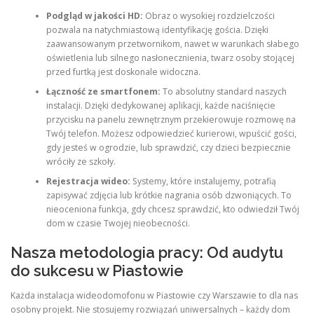
Podgląd w jakości HD:
Obraz o wysokiej rozdzielczości
pozwala na natychmiastową identyfikację gościa. Dzięki
zaawansowanym przetwornikom, nawet w warunkach słabego
oświetlenia lub silnego nasłonecznienia, twarz osoby stojącej
przed furtką jest doskonale widoczna.
Łączność ze smartfonem:
To absolutny standard naszych
instalacji. Dzięki dedykowanej aplikacji, każde naciśnięcie
przycisku na panelu zewnętrznym przekierowuje rozmowę na
Twój telefon. Możesz odpowiedzieć kurierowi, wpuścić gości,
gdy jesteś w ogrodzie, lub sprawdzić, czy dzieci bezpiecznie
wróciły ze szkoły.
Rejestracja wideo:
Systemy, które instalujemy, potrafią
zapisywać zdjęcia lub krótkie nagrania osób dzwoniących. To
nieoceniona funkcja, gdy chcesz sprawdzić, kto odwiedził Twój
dom w czasie Twojej nieobecności.
Nasza metodologia pracy: Od audytu
do sukcesu w Piastowie
Każda instalacja wideodomofonu w Piastowie czy Warszawie to dla nas
osobny projekt. Nie stosujemy rozwiązań uniwersalnych – każdy dom