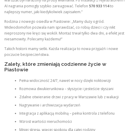
warsztat był narażony na próby włamania. Po instalacji z rejestratorem i
AI nagrania pomogły szybko zareagować. Telefon
570 933 114
to
najlepszy numer, jaki kiedykolwiek zapisałem.”
Rodzina z nowego osiedla w Piastowie: „Mamy duży ogród.
Wideodomofon pozwala nam sprawdzać, co robią dzieci i czy nikt
nieproszony nie kręci się wokół. Montaż trwał tylko dwa dni, a efekt jest
niesamowity. Polecamy każdemu!”
Takich historii mamy setki. Każda realizacja to nowa przyjaźń i nowe
poczucie bezpieczeństwa.
Zalety, które zmieniają codzienne życie w
Piastowie
Pełna widoczność 24/7, nawet w nocy dzięki noktowizji
Rozmowa dwukierunkowa – słyszycie i jesteście słyszani
Zdalne otwieranie drzwi z pracy w Warszawie lub z wakacji
Nagrywanie i archiwizacja wydarzeń
Integracja z aplikacją mobilną – pełna kontrola z telefonu
Wzrost wartości nieruchomości
Mniej stresu, więcej spokoju dla całej rodziny