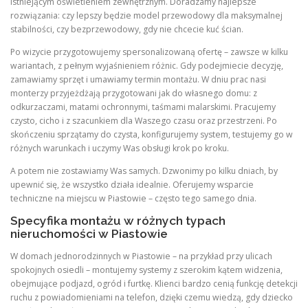
istniejącym oświetleniem zewnętrznym. Doradzamy najlepsze
rozwiązania: czy lepszy będzie model przewodowy dla maksymalnej
stabilności, czy bezprzewodowy, gdy nie chcecie kuć ścian.
Po wizycie przygotowujemy spersonalizowaną ofertę – zawsze w kilku
wariantach, z pełnym wyjaśnieniem różnic. Gdy podejmiecie decyzję,
zamawiamy sprzęt i umawiamy termin montażu. W dniu prac nasi
monterzy przyjeżdżają przygotowani jak do własnego domu: z
odkurzaczami, matami ochronnymi, taśmami malarskimi. Pracujemy
czysto, cicho i z szacunkiem dla Waszego czasu oraz przestrzeni. Po
skończeniu sprzątamy do czysta, konfigurujemy system, testujemy go w
różnych warunkach i uczymy Was obsługi krok po kroku.
A potem nie zostawiamy Was samych. Dzwonimy po kilku dniach, by
upewnić się, że wszystko działa idealnie. Oferujemy wsparcie
techniczne na miejscu w Piastowie – często tego samego dnia.
Specyfika montażu w różnych typach
nieruchomości w Piastowie
W domach jednorodzinnych w Piastowie – na przykład przy ulicach
spokojnych osiedli – montujemy systemy z szerokim kątem widzenia,
obejmujące podjazd, ogród i furtkę. Klienci bardzo cenią funkcję detekcji
ruchu z powiadomieniami na telefon, dzięki czemu wiedzą, gdy dziecko