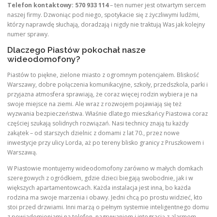
Telefon kontaktowy: 570 933 114
– ten numer jest otwartym sercem
naszej firmy. Dzwoniąc pod niego, spotykacie się z życzliwymi ludźmi,
którzy naprawdę słuchają, doradzają i nigdy nie traktują Was jak kolejny
numer sprawy.
Dlaczego Piastów pokochał nasze
wideodomofony?
Piastów to piękne, zielone miasto z ogromnym potencjałem. Bliskość
Warszawy, dobre połączenia komunikacyjne, szkoły, przedszkola, parki i
przyjazna atmosfera sprawiają, że coraz więcej rodzin wybiera je na
swoje miejsce na ziemi. Ale wraz z rozwojem pojawiają się też
wyzwania bezpieczeństwa. Właśnie dlatego mieszkańcy Piastowa coraz
częściej szukają solidnych rozwiązań. Nasi technicy znają tu każdy
zakątek – od starszych dzielnic z domami z lat 70., przez nowe
inwestycje przy ulicy Lorda, aż po tereny blisko granicy z Pruszkowem i
Warszawą.
W Piastowie montujemy wideodomofony zarówno w małych domkach
szeregowych z ogródkiem, gdzie dzieci biegają swobodnie, jak i w
większych apartamentowcach. Każda instalacja jest inna, bo każda
rodzina ma swoje marzenia i obawy. Jedni chcą po prostu widzieć, kto
stoi przed drzwiami. Inni marzą o pełnym systemie inteligentnego domu
z powiadomieniami na telefon, nagrywaniem i integracją z alarmem.