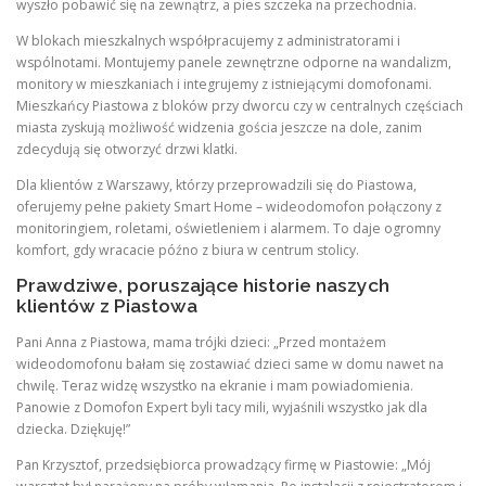
wyszło pobawić się na zewnątrz, a pies szczeka na przechodnia.
W blokach mieszkalnych współpracujemy z administratorami i
wspólnotami. Montujemy panele zewnętrzne odporne na wandalizm,
monitory w mieszkaniach i integrujemy z istniejącymi domofonami.
Mieszkańcy Piastowa z bloków przy dworcu czy w centralnych częściach
miasta zyskują możliwość widzenia gościa jeszcze na dole, zanim
zdecydują się otworzyć drzwi klatki.
Dla klientów z Warszawy, którzy przeprowadzili się do Piastowa,
oferujemy pełne pakiety Smart Home – wideodomofon połączony z
monitoringiem, roletami, oświetleniem i alarmem. To daje ogromny
komfort, gdy wracacie późno z biura w centrum stolicy.
Prawdziwe, poruszające historie naszych
klientów z Piastowa
Pani Anna z Piastowa, mama trójki dzieci: „Przed montażem
wideodomofonu bałam się zostawiać dzieci same w domu nawet na
chwilę. Teraz widzę wszystko na ekranie i mam powiadomienia.
Panowie z Domofon Expert byli tacy mili, wyjaśnili wszystko jak dla
dziecka. Dziękuję!”
Pan Krzysztof, przedsiębiorca prowadzący firmę w Piastowie: „Mój