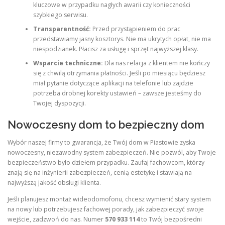
kluczowe w przypadku nagłych awarii czy konieczności
szybkiego serwisu.
Transparentność:
Przed przystąpieniem do prac
przedstawiamy jasny kosztorys. Nie ma ukrytych opłat, nie ma
niespodzianek. Płacisz za usługę i sprzęt najwyższej klasy.
Wsparcie techniczne:
Dla nas relacja z klientem nie kończy
się z chwilą otrzymania płatności. Jeśli po miesiącu będziesz
miał pytanie dotyczące aplikacji na telefonie lub zajdzie
potrzeba drobnej korekty ustawień – zawsze jesteśmy do
Twojej dyspozycji.
Nowoczesny dom to bezpieczny dom
Wybór naszej firmy to gwarancja, że Twój dom w Piastowie zyska
nowoczesny, niezawodny system zabezpieczeń. Nie pozwól, aby Twoje
bezpieczeństwo było dziełem przypadku. Zaufaj fachowcom, którzy
znają się na inżynierii zabezpieczeń, cenią estetykę i stawiają na
najwyższą jakość obsługi klienta.
Jeśli planujesz montaż wideodomofonu, chcesz wymienić stary system
na nowy lub potrzebujesz fachowej porady, jak zabezpieczyć swoje
wejście, zadzwoń do nas. Numer
570 933 114
to Twój bezpośredni