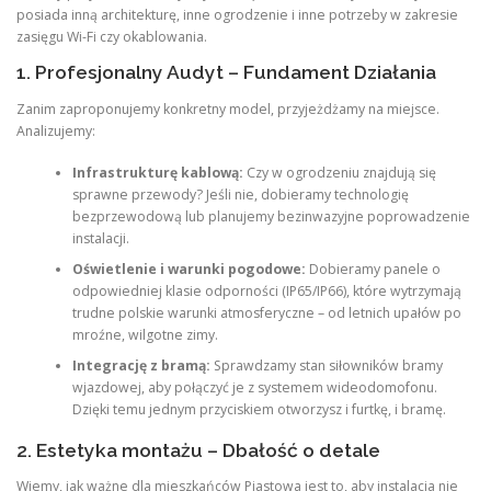
posiada inną architekturę, inne ogrodzenie i inne potrzeby w zakresie
zasięgu Wi-Fi czy okablowania.
1. Profesjonalny Audyt – Fundament Działania
Zanim zaproponujemy konkretny model, przyjeżdżamy na miejsce.
Analizujemy:
Infrastrukturę kablową:
Czy w ogrodzeniu znajdują się
sprawne przewody? Jeśli nie, dobieramy technologię
bezprzewodową lub planujemy bezinwazyjne poprowadzenie
instalacji.
Oświetlenie i warunki pogodowe:
Dobieramy panele o
odpowiedniej klasie odporności (IP65/IP66), które wytrzymają
trudne polskie warunki atmosferyczne – od letnich upałów po
mroźne, wilgotne zimy.
Integrację z bramą:
Sprawdzamy stan siłowników bramy
wjazdowej, aby połączyć je z systemem wideodomofonu.
Dzięki temu jednym przyciskiem otworzysz i furtkę, i bramę.
2. Estetyka montażu – Dbałość o detale
Wiemy, jak ważne dla mieszkańców Piastowa jest to, aby instalacja nie