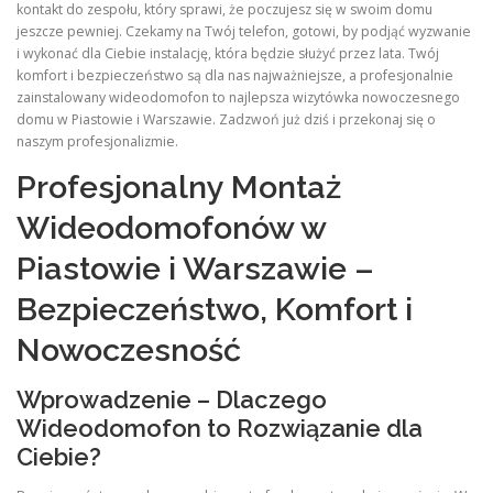
kontakt do zespołu, który sprawi, że poczujesz się w swoim domu
jeszcze pewniej. Czekamy na Twój telefon, gotowi, by podjąć wyzwanie
i wykonać dla Ciebie instalację, która będzie służyć przez lata. Twój
komfort i bezpieczeństwo są dla nas najważniejsze, a profesjonalnie
zainstalowany wideodomofon to najlepsza wizytówka nowoczesnego
domu w Piastowie i Warszawie. Zadzwoń już dziś i przekonaj się o
naszym profesjonalizmie.
Profesjonalny Montaż
Wideodomofonów w
Piastowie i Warszawie –
Bezpieczeństwo, Komfort i
Nowoczesność
Wprowadzenie – Dlaczego
Wideodomofon to Rozwiązanie dla
Ciebie?