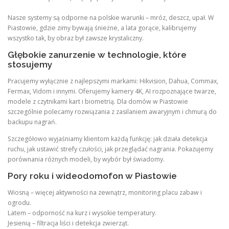
Nasze systemy są odporne na polskie warunki – mróz, deszcz, upał. W
Piastowie, gdzie zimy bywają śnieżne, a lata gorące, kalibrujemy
wszystko tak, by obraz był zawsze krystaliczny.
Głębokie zanurzenie w technologie, które
stosujemy
Pracujemy wyłącznie z najlepszymi markami: Hikvision, Dahua, Commax,
Fermax, Vidom i innymi. Oferujemy kamery 4K, AI rozpoznające twarze,
modele z czytnikami kart i biometrią. Dla domów w Piastowie
szczególnie polecamy rozwiązania z zasilaniem awaryjnym i chmurą do
backupu nagrań.
Szczegółowo wyjaśniamy klientom każdą funkcję: jak działa detekcja
ruchu, jak ustawić strefy czułości, jak przeglądać nagrania. Pokazujemy
porównania różnych modeli, by wybór był świadomy.
Pory roku i wideodomofon w Piastowie
Wiosną – więcej aktywności na zewnątrz, monitoring placu zabaw i
ogrodu.
Latem – odporność na kurz i wysokie temperatury.
Jesienią – filtracja liści i detekcja zwierząt.