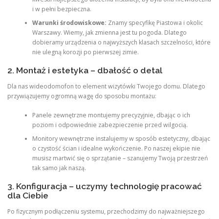
i w pełni bezpieczna.
Warunki środowiskowe:
Znamy specyfikę Piastowa i okolic
Warszawy. Wiemy, jak zmienna jest tu pogoda. Dlatego
dobieramy urządzenia o najwyższych klasach szczelności, które
nie ulegną korozji po pierwszej zimie.
2. Montaż i estetyka – dbałość o detal
Dla nas wideodomofon to element wizytówki Twojego domu. Dlatego
przywiązujemy ogromną wagę do sposobu montażu:
Panele zewnętrzne montujemy precyzyjnie, dbając o ich
poziom i odpowiednie zabezpieczenie przed wilgocią.
Monitory wewnętrzne instalujemy w sposób estetyczny, dbając
o czystość ścian i idealne wykończenie. Po naszej ekipie nie
musisz martwić się o sprzątanie – szanujemy Twoją przestrzeń
tak samo jak naszą.
3. Konfiguracja – uczymy technologię pracować
dla Ciebie
Po fizycznym podłączeniu systemu, przechodzimy do najważniejszego