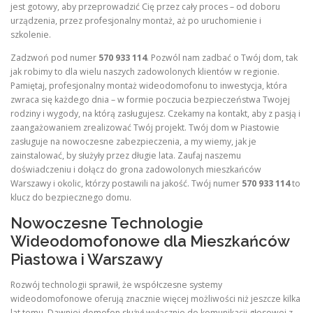
jest gotowy, aby przeprowadzić Cię przez cały proces – od doboru
urządzenia, przez profesjonalny montaż, aż po uruchomienie i
szkolenie.
Zadzwoń pod numer
570 933 114
. Pozwól nam zadbać o Twój dom, tak
jak robimy to dla wielu naszych zadowolonych klientów w regionie.
Pamiętaj, profesjonalny montaż wideodomofonu to inwestycja, która
zwraca się każdego dnia – w formie poczucia bezpieczeństwa Twojej
rodziny i wygody, na którą zasługujesz. Czekamy na kontakt, aby z pasją i
zaangażowaniem zrealizować Twój projekt. Twój dom w Piastowie
zasługuje na nowoczesne zabezpieczenia, a my wiemy, jak je
zainstalować, by służyły przez długie lata. Zaufaj naszemu
doświadczeniu i dołącz do grona zadowolonych mieszkańców
Warszawy i okolic, którzy postawili na jakość. Twój numer
570 933 114
to
klucz do bezpiecznego domu.
Nowoczesne Technologie
Wideodomofonowe dla Mieszkańców
Piastowa i Warszawy
Rozwój technologii sprawił, że współczesne systemy
wideodomofonowe oferują znacznie więcej możliwości niż jeszcze kilka
lat temu. Dawniej domofon służył wyłącznie do komunikacji głosowej z