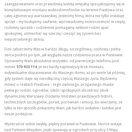
zaangażowaniem oraz prawdziwą ludzką empatią specjalizujemy się w
kompleksowym montażu wideodomofonów na terenie Piastowa oraz
całej aglomeracji warszawskiej. Jesteśmy firmą, która nie tylko instaluje
sprzęt – my budujemy zaufanie, wprowadzamy nowoczesność w ciepły,
rodzinny sposób i codziennie pomagamy setkom rodzin spać
spokojniej, uśmiechać się szerzej i cieszyć się życiem bez
niepotrzebnego stresu.
Dziś zabierzemy Was w bardzo długą, szczegółową, osobistą i pełną
serca podróż po tym, jak wygląda nasza codzienna praca w Piastowie.
Opowiemy Wam absolutnie wszystko: od pierwszego telefonu pod
numer
570 933 114
, przez każdy najmniejszy krok montażu,
indywidualne dopasowanie do Waszego domu, aż po wiele lat później,
gdy system staje się nieodłączną częścią Waszego życia. Będziemy
mówić o realiach Piastowa – tego zielonego, przyjaznego miasta
pełnego rodzin, ogrodów, szkół i spokojnych uliczek tuż obok
dynamicznej Warszawy. Dodamy mnóstwo prawdziwych historii,
technicznych szczegółów, porad, porównań i emocji, bo wierzymy, że
tylko w ten sposób pokażemy Wam, jak bardzo unikalne i ludzkie jest
nasze podejście.
Wyobraźcie sobie zwykły, piękny poranek w Piastowie. Słońce wstaje
nad Parkiem Miejskim, ptaki śpiewają w ogrodach przy ulicy 3 Maja,