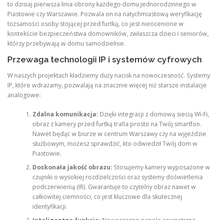
to dzisiaj pierwsza linia obrony każdego domu jednorodzinnego w
Piastowie czy Warszawie. Pozwala on na natychmiastową weryfikację
tożsamości osoby stojącej przed furtką, co jest nieocenione w
kontekście bezpieczeństwa domowników, zwłaszcza dzieci i seniorów,
którzy przebywają w domu samodzielnie.
Przewaga technologii IP i systemów cyfrowych
W naszych projektach kładziemy duży nacisk na nowoczesność. Systemy
IP, które wdrażamy, pozwalają na znacznie więcej niż starsze instalacje
analogowe:
Zdalna komunikacja:
Dzięki integracji z domową siecią Wi-Fi,
obraz z kamery przed furtką trafia prosto na Twój smartfon.
Nawet będąc w biurze w centrum Warszawy czy na wyjeździe
służbowym, możesz sprawdzić, kto odwiedził Twój dom w
Piastowie.
Doskonała jakość obrazu:
Stosujemy kamery wyposażone w
czujniki o wysokiej rozdzielczości oraz systemy doświetlenia
podczerwienią (IR). Gwarantuje to czytelny obraz nawet w
całkowitej ciemności, co jest kluczowe dla skutecznej
identyfikacji.