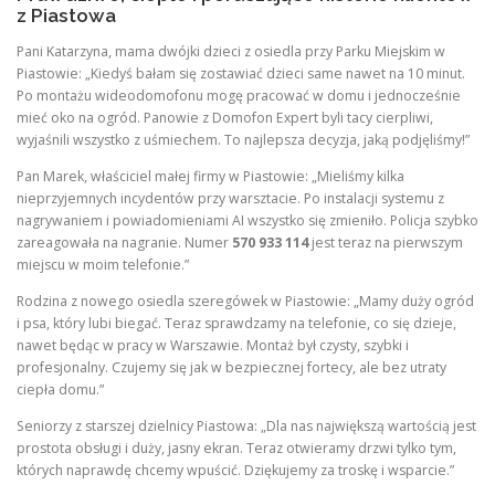
z Piastowa
Pani Katarzyna, mama dwójki dzieci z osiedla przy Parku Miejskim w
Piastowie: „Kiedyś bałam się zostawiać dzieci same nawet na 10 minut.
Po montażu wideodomofonu mogę pracować w domu i jednocześnie
mieć oko na ogród. Panowie z Domofon Expert byli tacy cierpliwi,
wyjaśnili wszystko z uśmiechem. To najlepsza decyzja, jaką podjęliśmy!”
Pan Marek, właściciel małej firmy w Piastowie: „Mieliśmy kilka
nieprzyjemnych incydentów przy warsztacie. Po instalacji systemu z
nagrywaniem i powiadomieniami AI wszystko się zmieniło. Policja szybko
zareagowała na nagranie. Numer
570 933 114
jest teraz na pierwszym
miejscu w moim telefonie.”
Rodzina z nowego osiedla szeregówek w Piastowie: „Mamy duży ogród
i psa, który lubi biegać. Teraz sprawdzamy na telefonie, co się dzieje,
nawet będąc w pracy w Warszawie. Montaż był czysty, szybki i
profesjonalny. Czujemy się jak w bezpiecznej fortecy, ale bez utraty
ciepła domu.”
Seniorzy z starszej dzielnicy Piastowa: „Dla nas największą wartością jest
prostota obsługi i duży, jasny ekran. Teraz otwieramy drzwi tylko tym,
których naprawdę chcemy wpuścić. Dziękujemy za troskę i wsparcie.”