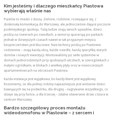
Kim jesteśmy i dlaczego mieszkańcy Piastowa
wybierają właśnie nas
Piastów to miasto z duszą. Zielone, rodzinne, rozwijające się, z
doskonałą komunikacją do Warszawy, ale jednocześnie dające poczucie
podmiejskiego spokoju. Tutaj ludzie znają swoich sąsiadów, dzieci
jeżdżą na rowerach po osiedlach, a seniorzy spacerują po parkach.
Jednak w dzisiejszych czasach nawet w tak przyjaznym miejscu
bezpieczeństwo jest kluczowe. Nasi technicy jeżdżą po Piastowie
codziennie – znają każdą ulicę, każde osiedle, każdą specyfikę starych
domów i nowych inwestycji. Montowaliśmy już setki systemów w
domach jednorodzinnych przy spokojnych uliczkach, w szeregówkach z
małymi ogródkami, w blokach z wielkiej płyty oraz w nowoczesnych
apartamentowcach na obrzeżach Piastowa.
Każda instalacja jest wyjątkowa, bo każdy klient jest wyjątkowy.
Rozumiemy, że dla jednej rodziny najważniejsze jest widzenie dzieci
bawiąących się na podwórku, dla drugiej – nagrywanie wszystkiego, co
dzieje się przy furtce, a dla trzeciej – zdalne otwieranie drzwi z biura w
centrum Warszawy.
Bardzo szczegółowy proces montażu
wideodomofonu w Piastowie – z sercem i