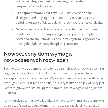
stanie się integralną częścią większego ekosystemu
bezpieczeństwa Twojego domu.
Transparentność kosztów:
Nie lubimy niespodzianek,
dlatego przed przystąpieniem do pracy otrzymasz jasny i
czytelny kosztorys. Wiesz dokładnie, co kupujesz i za co płacisz.
Serwis i wsparcie:
Nasza relacja z klientem nie kończy się z
chwilą montażu. Jesteśmy dostępni, jeśli po czasie zajdzie
potrzeba zmiany ustawień, rozbudowy systemu czy dodania
kolejnych użytkowników do aplikacji mobilnej.
Nowoczesny dom wymaga
nowoczesnych rozwiązań
Technologia wideodomofonowa to jeden z najszybciej rozwijających się
segmentów bezpieczeństwa domowego. Inwestując w nią teraz,
zabezpieczasz swój dom na lata. Wyobraź sobie, jak łatwiejsze staje się
życie, gdy nie musisz biec do furtki, bo słyszysz dzwonek. Jak większy jest
komfort, gdy wiesz, kto stoi przed domem, zanim w ogóle podejdziesz
do drzwi.
Jeśli mieszkasz w Piastowie lub okolicach Warszawy i myślisz o poprawie
bezpieczeństwa swojego domu, nie musisz szukać dalej. Nasz zespół