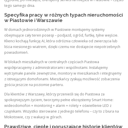
tego samego dnia.
Specyfika pracy w różnych typach nieruchomości
w Piastowie i Warszawie
W domach jednorodzinnych w Piastowie montujemy systemy
obejmujące cały teren posesji – podjazd, ogród, furtkę, tylne wejście.
Klienci kochają funkcję AI, która odróżnia człowieka od zwierzęcia lub
liścia niesionego wiatrem, dzięki czemu nie dostajecie niepotrzebnych
powiadomień.
W blokach mieszkalnych w centralnych częściach Piastowa
współpracujemy z administratorami i wspólnotami. Instalujemy
wytrzymałe panele zewnętrzne, monitory w mieszkaniach i integrujemy
z istniejącymi domofonami. Mieszkańcy zyskują możliwość zobaczenia
gościa jeszcze na poziomie parteru.
Dla klientów z Warszawy, którzy przenieśli się do Piastowa za
spokojniejszym życiem, tworzymy pełne ekosystemy Smart Home:
wideodomofon + monitoring + alarm + rolety + oświetlenie LED z
czujnikami. Wszystko sterowane z jednego telefonu – czy to z biura na
Mokotowie, czy z wakacji w górach.
Prawdziwe, ciepłe i poruszające historie klientów