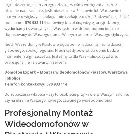
tego obszernego, szczerego tekstu. Jesteśmy wdzięczni za każde
okazane nam zaufanie. Jeśli mieszkacie w Piastowie lub Warszawie i
marzycie o większym spokoju – nie czekajcie dłużej. Zadzwońcie już dziś
pod numer
570 933 114
, umówimy bezpłatną wizytę, przyjedziemy,
wysłuchamy i stworzymy dla Was system wideodomofonu idealnie
dopasowany do Waszego domu, Waszych potrzeb i Waszego stylu życia.
Niech Wasze domy w Piastowie będą pełne radości, śmiechu dzieci i
głębokiego, spokojnego snu. Niech każdy powrót do domu będzie
momentem ulgi i szczęścia. Jesteśmy tu dla Was – blisko, życzliwie,
profesjonalnie i z otwartym sercem.
Domofon Expert – Montaż wideodomofonów Piastów, Warszawa
i okolice
Telefon kontaktowy: 570 933 114
Do zobaczenia wkrótce – czy to osobiście przy kawie w Waszym salonie,
czy na ekranie Waszego nowego, zaufanego wideodomofonu!
Profesjonalny Montaż
Wideodomofonów w