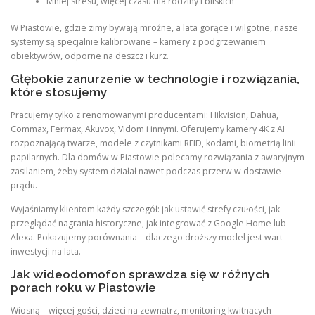
Mniej stresu, więcej czasu dla rodziny i bliskich
W Piastowie, gdzie zimy bywają mroźne, a lata gorące i wilgotne, nasze
systemy są specjalnie kalibrowane – kamery z podgrzewaniem
obiektywów, odporne na deszcz i kurz.
Głębokie zanurzenie w technologie i rozwiązania,
które stosujemy
Pracujemy tylko z renomowanymi producentami: Hikvision, Dahua,
Commax, Fermax, Akuvox, Vidom i innymi. Oferujemy kamery 4K z AI
rozpoznającą twarze, modele z czytnikami RFID, kodami, biometrią linii
papilarnych. Dla domów w Piastowie polecamy rozwiązania z awaryjnym
zasilaniem, żeby system działał nawet podczas przerw w dostawie
prądu.
Wyjaśniamy klientom każdy szczegół: jak ustawić strefy czułości, jak
przeglądać nagrania historyczne, jak integrować z Google Home lub
Alexa. Pokazujemy porównania – dlaczego droższy model jest wart
inwestycji na lata.
Jak wideodomofon sprawdza się w różnych
porach roku w Piastowie
Wiosną – więcej gości, dzieci na zewnątrz, monitoring kwitnących