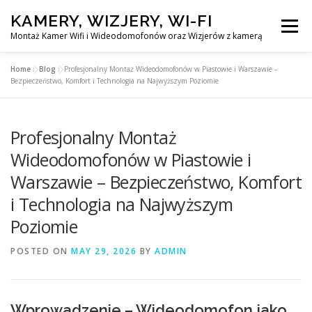
Skip
KAMERY, WIZJERY, WI-FI
to
Menu
content
Montaż Kamer Wifi i Wideodomofonów oraz Wizjerów z kamerą
Home
»
Blog
»
Profesjonalny Montaż Wideodomofonów w Piastowie i Warszawie –
GŁÓWNA
MONTAŻ KAMER WIFI W WARSZAWA
Bezpieczeństwo, Komfort i Technologia na Najwyższym Poziomie
Profesjonalny Montaż
MONTAŻ WIDEDOMOFONÓW
Wideodomofonów w Piastowie i
Warszawie – Bezpieczeństwo, Komfort
MONTAŻU WIZJERÓW Z KAMERĄ
BLOG
i Technologia na Najwyższym
Poziomie
PL
KONTAKT
POSTED ON
MAY 29, 2026
BY
ADMIN
Wprowadzenie – Wideodomofon jako