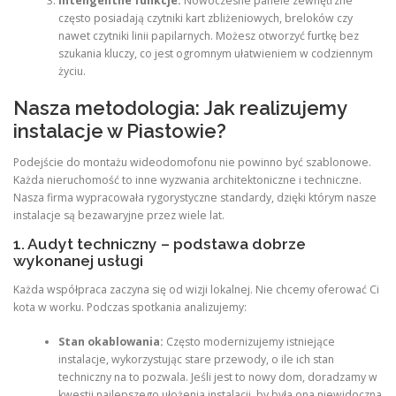
Inteligentne funkcje:
Nowoczesne panele zewnętrzne
często posiadają czytniki kart zbliżeniowych, breloków czy
nawet czytniki linii papilarnych. Możesz otworzyć furtkę bez
szukania kluczy, co jest ogromnym ułatwieniem w codziennym
życiu.
Nasza metodologia: Jak realizujemy
instalacje w Piastowie?
Podejście do montażu wideodomofonu nie powinno być szablonowe.
Każda nieruchomość to inne wyzwania architektoniczne i techniczne.
Nasza firma wypracowała rygorystyczne standardy, dzięki którym nasze
instalacje są bezawaryjne przez wiele lat.
1. Audyt techniczny – podstawa dobrze
wykonanej usługi
Każda współpraca zaczyna się od wizji lokalnej. Nie chcemy oferować Ci
kota w worku. Podczas spotkania analizujemy:
Stan okablowania:
Często modernizujemy istniejące
instalacje, wykorzystując stare przewody, o ile ich stan
techniczny na to pozwala. Jeśli jest to nowy dom, doradzamy w
kwestii najlepszego ułożenia instalacji, by była ona niewidoczna