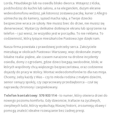
Lorda, Piłsudskiego lub na osiedlu blisko dworca. Wstajesz z łóżka,
podchodzisz do kuchni lub salonu, a na eleganckim, dużym ekranie
wideodomofonu widzisz, jak listonosz zostawia paczkę, kurier z Allegro
uśmiecha się do kamery, sąsiad macha ręką, a Twoje dziecko
bezpiecznie wraca ze szkoły. Nie musisz biec do drzwi, nie musisz się
denerwować. Wystarczy delikatne dotknięcie ekranu lub spojrzenie na
telefon – i już wiesz, że wszystko jest w porządku. To nie reklama. To
codzienność, którą tysiące mieszkańców Piastowa żyje dzięki nam.
Nasza firma powstała z prawdziwej potrzeby serca. Założyciele
mieszkają w okolicach Piastowa i Warszawy, więc doskonale znamy
lokalne realia: piękne, ale czasem narażone na drobne incydenty
osiedla, domy z ogrodami, gdzie dzieci biegają swobodnie, bloki, w
których wspólnoty chcą większego bezpieczeństwa, oraz codzienne
dojazdy do pracy w stolicy. Montaż wideodomofonów to dla nas misja.
Chcemy, żeby każdy z Was – czy to młoda rodzina z małymi dziećmi,
senior ceniący spokój, czy zapracowany przedsiębiorca – czuł się
naprawdę chroniony i zaopiekowany.
Telefon kontaktowy: 570 933 114
– to numer, który otwiera drzwi do
nowego poziomu komfortu. Gdy dzwonicie, trafiacie na życzliwych,
cierpliwych ludzi, którzy wysłuchają Waszej historii, zrozumieją obawy i
pomogą znaleźć idealne rozwiązanie bez żadnej presji.