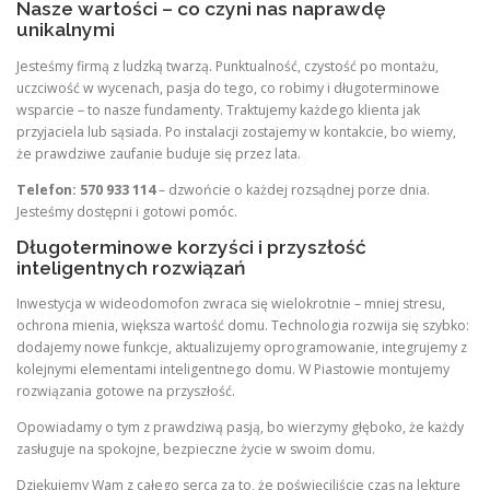
Nasze wartości – co czyni nas naprawdę
unikalnymi
Jesteśmy firmą z ludzką twarzą. Punktualność, czystość po montażu,
uczciwość w wycenach, pasja do tego, co robimy i długoterminowe
wsparcie – to nasze fundamenty. Traktujemy każdego klienta jak
przyjaciela lub sąsiada. Po instalacji zostajemy w kontakcie, bo wiemy,
że prawdziwe zaufanie buduje się przez lata.
Telefon: 570 933 114
– dzwońcie o każdej rozsądnej porze dnia.
Jesteśmy dostępni i gotowi pomóc.
Długoterminowe korzyści i przyszłość
inteligentnych rozwiązań
Inwestycja w wideodomofon zwraca się wielokrotnie – mniej stresu,
ochrona mienia, większa wartość domu. Technologia rozwija się szybko:
dodajemy nowe funkcje, aktualizujemy oprogramowanie, integrujemy z
kolejnymi elementami inteligentnego domu. W Piastowie montujemy
rozwiązania gotowe na przyszłość.
Opowiadamy o tym z prawdziwą pasją, bo wierzymy głęboko, że każdy
zasługuje na spokojne, bezpieczne życie w swoim domu.
Dziękujemy Wam z całego serca za to, że poświęciliście czas na lekturę