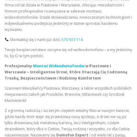
firma od lat działa w Piastowie i Warszawie, oferując mieszkańcom i
firmom profesjonalne rozwiązania w zakresie montażu
wideodomofonów. Dzięki doświadczeniu, nowoczesnym technologiom i
indywidualnemu podejściu jesteśmy w stanie sprostać każdemu
wyzwaniu.
Skontaktuj się z nami już dziś:
570 933 114
Twoje bezpieczeństwo zaczyna się od wideodomofonu – a my jesteśmy
tu, by Ci w tym pomóc.
Profesjonalny
Montaż Wideodomofonów
w Piastowie i
Warszawie – Inteligentne Drzwi, Które Otaczają Cię Codzienną
Troską, Bezpieczeństwem i Rodzinny Komfortem
Szanowni Mieszkańcy Piastowa, Warszawy, a także wszystkich pobliskich
miejscowości takich jak Pruszków, Brwinów, Milanówek czy Grodzisk
Mazowiecki!
Z ogromną radością i szczerym ciepłem witamy Was w naszym świecie,
gdzie każdy dom staje się prawdziwą oazą spokoju, a drzwi nie są już
tylko drewnianą lub metalową barierą, lecz inteligentnym, czułym
strażnikiem, który dba o Ciebie, Twoją rodzinę i wszystko, co dla Ciebie
najcenniejsze. Nazywamy się
Domofon Expert
i od wielu lat z pasją,