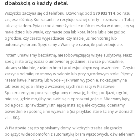
dbałością o każdy detal
Wszystko zaczyna się od telefonu. Dzwoniąc pod
570 933 114
, od razu
czujesz różnicę. Konsultant nie recytuje suchej oferty – rozmawia z Tobą
jak z sąsiadem. Pyta o codzienne życie: ile osób mieszka w domu, czy są
małe dzieci lub wnuki, czy macie psa lub kota, które lubią biegać po
ogrodzie, czy często wyjeżdżacie, czy macie już monitoring lub
automatykę bram. Spędzamy z Wami tyle czasu, ile potrzebujecie.
Potem umawiamy bezpłatną, niezobowiązującą wizytę audytową. Nasz
specjalista przyjeżdża o umówionej godzinie, zawsze punktualnie,
ubrany schludnie, z uśmiechem i profesjonalnym wyposażeniem. Często
zaczyna od miłej rozmowy w salonie lub przy ogrodowym stole. Pijemy
razem kawę, herbatę lub wodę – jak Wam wygodnie. Pokazujemy na
tablecie zdjęcia i filmy z wcześniejszych realizacji w Piastowie.
Spacerujemy po posesji: oglądamy elewację, furtkę, podjazd, ogród,
miejsca, gdzie mogliby pojawić się nieproszeni goście. Mierzymy kąty,
odległości, sprawdzamy istniejącą instalację elektryczną, oceniamy
oświetlenie i potencjalne wyzwania (na przykład stare ściany w domach
z lat 80.).
W Piastowie często spotykamy domy, w których trzeba elegancko
połączyć wideodomofon z automatyką bram wjazdowych, oświetleniem