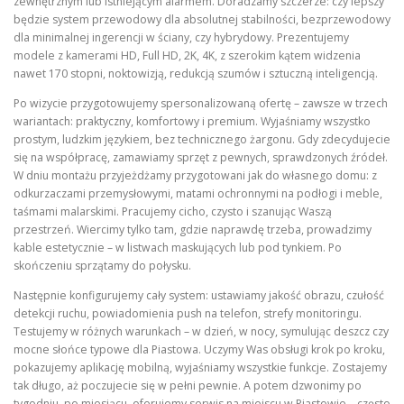
zewnętrznym lub istniejącym alarmem. Doradzamy szczerze: czy lepszy
będzie system przewodowy dla absolutnej stabilności, bezprzewodowy
dla minimalnej ingerencji w ściany, czy hybrydowy. Prezentujemy
modele z kamerami HD, Full HD, 2K, 4K, z szerokim kątem widzenia
nawet 170 stopni, noktowizją, redukcją szumów i sztuczną inteligencją.
Po wizycie przygotowujemy spersonalizowaną ofertę – zawsze w trzech
wariantach: praktyczny, komfortowy i premium. Wyjaśniamy wszystko
prostym, ludzkim językiem, bez technicznego żargonu. Gdy zdecydujecie
się na współpracę, zamawiamy sprzęt z pewnych, sprawdzonych źródeł.
W dniu montażu przyjeżdżamy przygotowani jak do własnego domu: z
odkurzaczami przemysłowymi, matami ochronnymi na podłogi i meble,
taśmami malarskimi. Pracujemy cicho, czysto i szanując Waszą
przestrzeń. Wiercimy tylko tam, gdzie naprawdę trzeba, prowadzimy
kable estetycznie – w listwach maskujących lub pod tynkiem. Po
skończeniu sprzątamy do połysku.
Następnie konfigurujemy cały system: ustawiamy jakość obrazu, czułość
detekcji ruchu, powiadomienia push na telefon, strefy monitoringu.
Testujemy w różnych warunkach – w dzień, w nocy, symulując deszcz czy
mocne słońce typowe dla Piastowa. Uczymy Was obsługi krok po kroku,
pokazujemy aplikację mobilną, wyjaśniamy wszystkie funkcje. Zostajemy
tak długo, aż poczujecie się w pełni pewnie. A potem dzwonimy po
tygodniu, po miesiącu, oferujemy serwis na miejscu w Piastowie – często