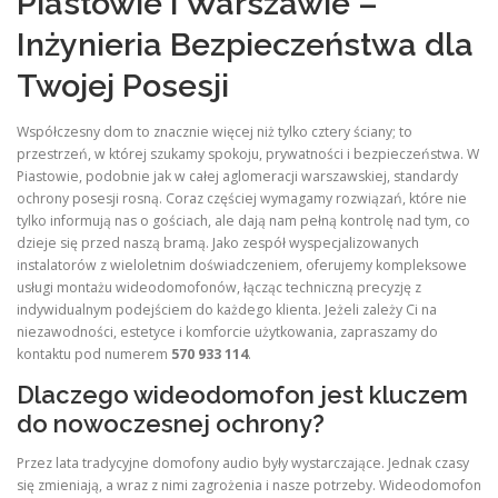
Piastowie i Warszawie –
Inżynieria Bezpieczeństwa dla
Twojej Posesji
Współczesny dom to znacznie więcej niż tylko cztery ściany; to
przestrzeń, w której szukamy spokoju, prywatności i bezpieczeństwa. W
Piastowie, podobnie jak w całej aglomeracji warszawskiej, standardy
ochrony posesji rosną. Coraz częściej wymagamy rozwiązań, które nie
tylko informują nas o gościach, ale dają nam pełną kontrolę nad tym, co
dzieje się przed naszą bramą. Jako zespół wyspecjalizowanych
instalatorów z wieloletnim doświadczeniem, oferujemy kompleksowe
usługi montażu wideodomofonów, łącząc techniczną precyzję z
indywidualnym podejściem do każdego klienta. Jeżeli zależy Ci na
niezawodności, estetyce i komforcie użytkowania, zapraszamy do
kontaktu pod numerem
570 933 114
.
Dlaczego wideodomofon jest kluczem
do nowoczesnej ochrony?
Przez lata tradycyjne domofony audio były wystarczające. Jednak czasy
się zmieniają, a wraz z nimi zagrożenia i nasze potrzeby. Wideodomofon