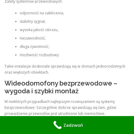
Zalety systemów przewodowych:
odporność na zakłócenia,
stabilny sygnał,
wysoka jakość obrazu,
niezawodność,
długa żywotność,
możliwość rozbudowy.
Takie instalacje doskonale sprawdzają się w domach jednorodzinnych
oraz większych obiektach.
Wideodomofony bezprzewodowe –
wygoda i szybki montaż
W niektórych przypadkach najlepszym rozwiązaniem są systemy
bezprzewodowe. Szczególnie dobrze sprawdzają się tam, gdzie
prowadzenie przewodów jest utrudnione lub niemożliwe.
Systemy bezprzewodowe wybierane są często przez właścicieli:
Zadzwoń