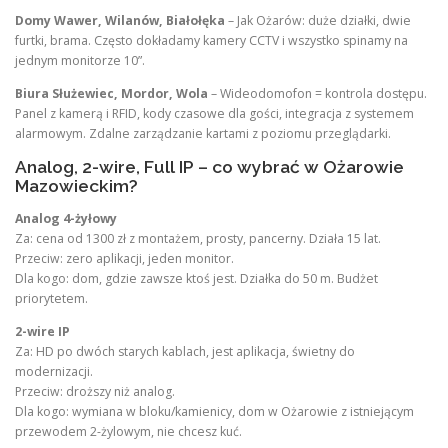
Domy Wawer, Wilanów, Białołęka
– Jak Ożarów: duże działki, dwie
furtki, brama. Często dokładamy kamery CCTV i wszystko spinamy na
jednym monitorze 10”.
Biura Służewiec, Mordor, Wola
– Wideodomofon = kontrola dostępu.
Panel z kamerą i RFID, kody czasowe dla gości, integracja z systemem
alarmowym. Zdalne zarządzanie kartami z poziomu przeglądarki.
Analog, 2-wire, Full IP – co wybrać w Ożarowie
Mazowieckim?
Analog 4-żyłowy
Za: cena od 1300 zł z montażem, prosty, pancerny. Działa 15 lat.
Przeciw: zero aplikacji, jeden monitor.
Dla kogo: dom, gdzie zawsze ktoś jest. Działka do 50 m. Budżet
priorytetem.
2-wire IP
Za: HD po dwóch starych kablach, jest aplikacja, świetny do
modernizacji.
Przeciw: droższy niż analog.
Dla kogo: wymiana w bloku/kamienicy, dom w Ożarowie z istniejącym
przewodem 2-żylowym, nie chcesz kuć.