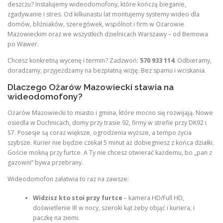
deszczu? Instalujemy wideodomofony, które kończą bieganie,
zgadywanie i stres. Od kilkunastu lat montujemy systemy wideo dla
domów, bliźniaków, szeregówek, wspólnot i firm w Ożarowie
Mazowieckim oraz we wszystkich dzielnicach Warszawy – od Bemowa
po Wawer.
Chcesz konkretną wycenę i termin? Zadzwoń:
570 933 114
. Odbieramy,
doradzamy, przyjeżdżamy na bezpłatną wizję. Bez spamu i wciskania.
Dlaczego Ożarów Mazowiecki stawia na
wideodomofony?
Ożarów Mazowiecki to miasto i gmina, które mocno się rozwijają. Nowe
osiedla w Duchnicach, domy przy trasie 92, firmy w strefie przy DK92 i
S7. Posesje są coraz większe, ogrodzenia wyższe, a tempo życia
szybsze. Kurier nie będzie czekał 5 minut aż dobiegniesz z końca działki.
Goście mokną przy furtce. A Ty nie chcesz otwierać każdemu, bo „pan z
gazowni” bywa przebrany.
Wideodomofon załatwia to raz na zawsze:
Widzisz kto stoi przy furtce
– kamera HD/Full HD,
doświetlenie IR w nocy, szeroki kąt żeby objąć i kuriera, i
paczkę na ziemi.