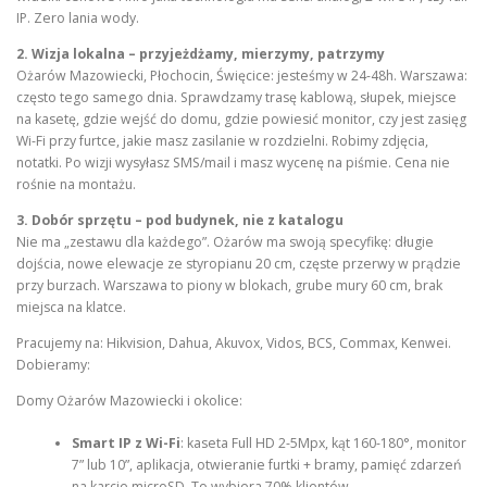
IP. Zero lania wody.
2. Wizja lokalna – przyjeżdżamy, mierzymy, patrzymy
Ożarów Mazowiecki, Płochocin, Święcice: jesteśmy w 24-48h. Warszawa:
często tego samego dnia. Sprawdzamy trasę kablową, słupek, miejsce
na kasetę, gdzie wejść do domu, gdzie powiesić monitor, czy jest zasięg
Wi-Fi przy furtce, jakie masz zasilanie w rozdzielni. Robimy zdjęcia,
notatki. Po wizji wysyłasz SMS/mail i masz wycenę na piśmie. Cena nie
rośnie na montażu.
3. Dobór sprzętu – pod budynek, nie z katalogu
Nie ma „zestawu dla każdego”. Ożarów ma swoją specyfikę: długie
dojścia, nowe elewacje ze styropianu 20 cm, częste przerwy w prądzie
przy burzach. Warszawa to piony w blokach, grube mury 60 cm, brak
miejsca na klatce.
Pracujemy na: Hikvision, Dahua, Akuvox, Vidos, BCS, Commax, Kenwei.
Dobieramy:
Domy Ożarów Mazowiecki i okolice:
Smart IP z Wi-Fi
: kaseta Full HD 2-5Mpx, kąt 160-180°, monitor
7” lub 10”, aplikacja, otwieranie furtki + bramy, pamięć zdarzeń
na karcie microSD. To wybiera 70% klientów.