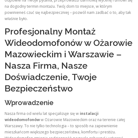
odpowie na Twoje pytania, przeprowadzi darmową wycenę i umówi się
na dogodny termin montażu. Twój dom to miejsce, w którym
powinieneś czuć się najbezpieczniej – pozwól nam zadbać o to, aby tak
właśnie było.
Profesjonalny Montaż
Wideodomofonów w Ożarowie
Mazowieckim i Warszawie –
Nasza Firma, Nasze
Doświadczenie, Twoje
Bezpieczeństwo
Wprowadzenie
Nasza firma od wielu lat specjalizuje się w
instalacji
wideodomofonów
w Ożarowie Mazowieckim oraz na terenie całej
Warszawy. To nie tylko technologia – to sposób na zapewnienie
mieszkańcom większego bezpieczeństwa, komfortu i prestiżu.