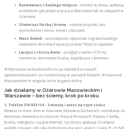
Rozmawiasz z każdego miejsca
– monitor w domu, aplikacja
w telefonie gdy jesteś w pracy w Warszawie lub na zakupach w
Ożarowie.
Otwierasz furtkę i bramę
– osobne przyciski, bez
wychodzenia z domu. Koniec z kluczami.
Masz dowód
– automatyczne zdjęcia lub nagrania każdego
wywołania. Ktoś kręcił się przy posesji? Masz to zapisane.
Łączysz z resztą domu
– podgląd z kamer CCTV na
monitorze, sterowanie bramą, współpraca z alarmem.
W Warszawie wideodomofon to już standard w nowych
apartamentowcach i po modernizacji w starszych blokach. W Ożarowie
Mazowieckim to wygoda, która dogania stolicę.
Jak działamy w Ożarowie Mazowieckim i
Warszawie – bez ściemy, krok po kroku
1. Telefon 570 933 114 – 3 minuty i wiesz na czym stoisz
Mówisz co masz: dom w Ożarowie, bliźniak w Duchnicach, mieszkanie na
Bemowie, kamienica na Ochocie, firma w Broniszach. Pytamy o furtkę,
bramę, odległości, czy jest internet, czy chcesz aplikację. Dostajesz
widełki cenowe i info jaka technologia ma sens: analog, 2-wire IP, czy full