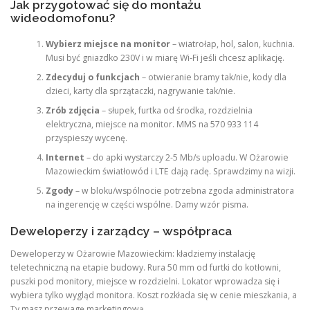
Jak przygotować się do montażu
wideodomofonu?
Wybierz miejsce na monitor
– wiatrołap, hol, salon, kuchnia.
Musi być gniazdko 230V i w miarę Wi-Fi jeśli chcesz aplikację.
Zdecyduj o funkcjach
– otwieranie bramy tak/nie, kody dla
dzieci, karty dla sprzątaczki, nagrywanie tak/nie.
Zrób zdjęcia
– słupek, furtka od środka, rozdzielnia
elektryczna, miejsce na monitor. MMS na 570 933 114
przyspieszy wycenę.
Internet
– do apki wystarczy 2-5 Mb/s uploadu. W Ożarowie
Mazowieckim światłowód i LTE dają radę. Sprawdzimy na wizji.
Zgody
– w bloku/wspólnocie potrzebna zgoda administratora
na ingerencję w części wspólne. Damy wzór pisma.
Deweloperzy i zarządcy – współpraca
Deweloperzy w Ożarowie Mazowieckim: kładziemy instalację
teletechniczną na etapie budowy. Rura 50 mm od furtki do kotłowni,
puszki pod monitory, miejsce w rozdzielni. Lokator wprowadza się i
wybiera tylko wygląd monitora. Koszt rozkłada się w cenie mieszkania, a
Ty masz przewagę marketingową.