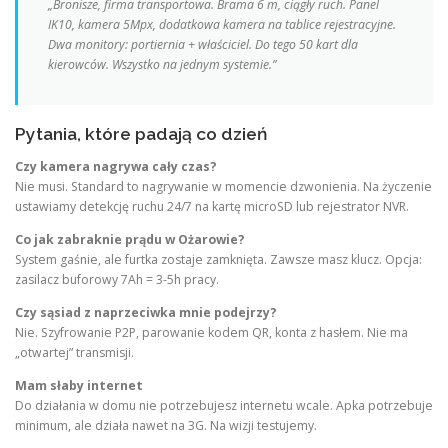
„Bronisze, firma transportowa. Brama 6 m, ciągły ruch. Panel
IK10, kamera 5Mpx, dodatkowa kamera na tablice rejestracyjne.
Dwa monitory: portiernia + właściciel. Do tego 50 kart dla
kierowców. Wszystko na jednym systemie.”
Pytania, które padają co dzień
Czy kamera nagrywa cały czas?
Nie musi. Standard to nagrywanie w momencie dzwonienia. Na życzenie
ustawiamy detekcję ruchu 24/7 na kartę microSD lub rejestrator NVR.
Co jak zabraknie prądu w Ożarowie?
System gaśnie, ale furtka zostaje zamknięta. Zawsze masz klucz. Opcja:
zasilacz buforowy 7Ah = 3-5h pracy.
Czy sąsiad z naprzeciwka mnie podejrzy?
Nie. Szyfrowanie P2P, parowanie kodem QR, konta z hasłem. Nie ma
„otwartej” transmisji.
Mam słaby internet
Do działania w domu nie potrzebujesz internetu wcale. Apka potrzebuje
minimum, ale działa nawet na 3G. Na wizji testujemy.