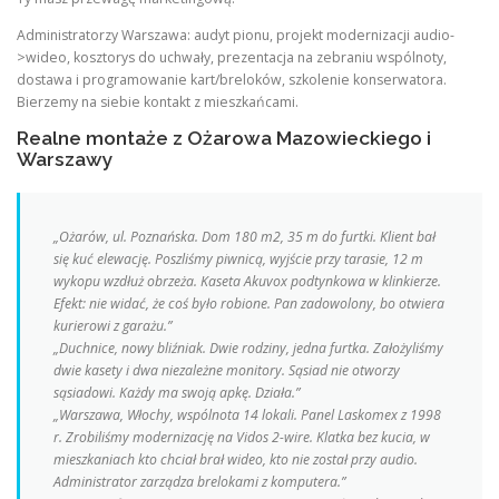
Administratorzy Warszawa: audyt pionu, projekt modernizacji audio-
>wideo, kosztorys do uchwały, prezentacja na zebraniu wspólnoty,
dostawa i programowanie kart/breloków, szkolenie konserwatora.
Bierzemy na siebie kontakt z mieszkańcami.
Realne montaże z Ożarowa Mazowieckiego i
Warszawy
„Ożarów, ul. Poznańska. Dom 180 m2, 35 m do furtki. Klient bał
się kuć elewację. Poszliśmy piwnicą, wyjście przy tarasie, 12 m
wykopu wzdłuż obrzeża. Kaseta Akuvox podtynkowa w klinkierze.
Efekt: nie widać, że coś było robione. Pan zadowolony, bo otwiera
kurierowi z garażu.”
„Duchnice, nowy bliźniak. Dwie rodziny, jedna furtka. Założyliśmy
dwie kasety i dwa niezależne monitory. Sąsiad nie otworzy
sąsiadowi. Każdy ma swoją apkę. Działa.”
„Warszawa, Włochy, wspólnota 14 lokali. Panel Laskomex z 1998
r. Zrobiliśmy modernizację na Vidos 2-wire. Klatka bez kucia, w
mieszkaniach kto chciał brał wideo, kto nie został przy audio.
Administrator zarządza brelokami z komputera.”