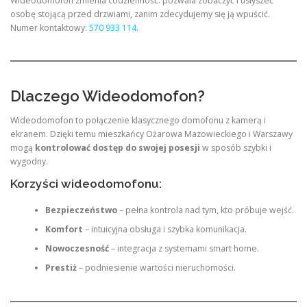
Wideodomofon zmienia codzienność: pozwala zobaczyć i usłyszeć
osobę stojącą przed drzwiami, zanim zdecydujemy się ją wpuścić.
Numer kontaktowy:
570 933 114
.
Dlaczego Wideodomofon?
Wideodomofon to połączenie klasycznego domofonu z kamerą i
ekranem. Dzięki temu mieszkańcy Ożarowa Mazowieckiego i Warszawy
mogą
kontrolować dostęp do swojej posesji
w sposób szybki i
wygodny.
Korzyści wideodomofonu:
Bezpieczeństwo
– pełna kontrola nad tym, kto próbuje wejść.
Komfort
– intuicyjna obsługa i szybka komunikacja.
Nowoczesność
– integracja z systemami smart home.
Prestiż
– podniesienie wartości nieruchomości.