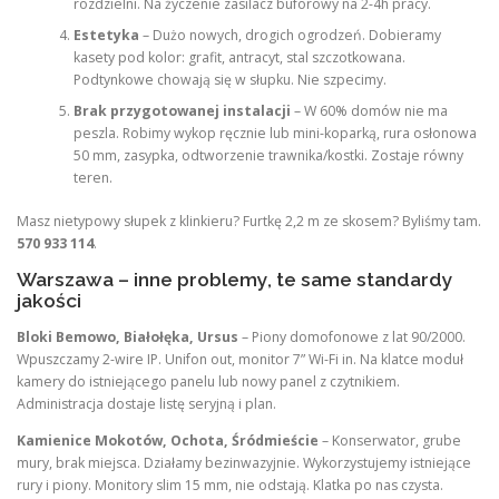
rozdzielni. Na życzenie zasilacz buforowy na 2-4h pracy.
Estetyka
– Dużo nowych, drogich ogrodzeń. Dobieramy
kasety pod kolor: grafit, antracyt, stal szczotkowana.
Podtynkowe chowają się w słupku. Nie szpecimy.
Brak przygotowanej instalacji
– W 60% domów nie ma
peszla. Robimy wykop ręcznie lub mini-koparką, rura osłonowa
50 mm, zasypka, odtworzenie trawnika/kostki. Zostaje równy
teren.
Masz nietypowy słupek z klinkieru? Furtkę 2,2 m ze skosem? Byliśmy tam.
570 933 114
.
Warszawa – inne problemy, te same standardy
jakości
Bloki Bemowo, Białołęka, Ursus
– Piony domofonowe z lat 90/2000.
Wpuszczamy 2-wire IP. Unifon out, monitor 7” Wi-Fi in. Na klatce moduł
kamery do istniejącego panelu lub nowy panel z czytnikiem.
Administracja dostaje listę seryjną i plan.
Kamienice Mokotów, Ochota, Śródmieście
– Konserwator, grube
mury, brak miejsca. Działamy bezinwazyjnie. Wykorzystujemy istniejące
rury i piony. Monitory slim 15 mm, nie odstają. Klatka po nas czysta.