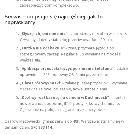
zabezpieczyć dom kompleksowo.
Serwis – co psuje się najczęściej i jak to
naprawiamy
„Słyszę ich, oni mnie nie”
– zabrudzony mikrofon w kasecie.
Czyścimy, dajemy siateczkę przeciw owadom. 20 min.
„Furtka nie odskakuje”
– zima, przymarzł język, albo
rozregulowany zaczep. Regulacja lub wymiana na model z
większą siłą.
„Aplikacja przestała łączyć po zmianie telefonu”
– zdalnie:
uprawnienia, P2P, ponowny QR. 5 min przez telefon.
„Obraz różowy/paski”
– zalana puszka przy słupku. Wymiana
złączek na żelowe, osuszenie, nowe uszczelnienie.
„Ktoś wyrwał kasetę na osiedlu w Duchnicach”
– montaż
nowej wandaloodpornej IK10, podtynk, kotwy chemiczne.
Zgłoszenie na policję z nagraniem z kamery obok.
Ożarów Mazowiecki i gmina: serwis do 48h. Warszawa: staramy się w
ten sam dzień.
570 933 114
.