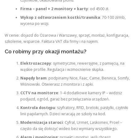
czytników, okablowania pionu.
Firma – panel + 2 monitory + karty
: od 4500 zł.
Wykop z odtworzeniem kostki/trawnika
: 70-100 zł/mb,
wycena po wizji.
W cenie: dojazd do Ożarowa i Warszawy, sprzęt, montaż, konfiguracja,
szkolenie, wsparcie. Faktura VAT dla firmy i na najem.
Co robimy przy okazji montażu?
Elektrozaczepy
: symetryczne, rewersyjne, z pamięcią, na
wąskie profile. Regulacja i wzmocnienie słupka.
Napędy bram
: podpinamy Nice, Faac, Came, Beninca, Somfy,
Wiśniowski. Otwierasz z monitora i z apki.
CCTV na monitorze
: 1-4 dodatkowe kamery IP – widzisz
podjazd, ogród, garaż bez przełączania urządzeń.
Kontrola dostępu
: szyfratory, RFID, breloki, pastylki, czytniki
linii papilarnych. Dzieci wracają ze szkoły na kod.
Modernizacja staroci
: Cyfral, Urmet, Laskomex, Proel –
często da się dołożyć wideo bez wymiany wszystkiego.
Alarm i monitoring
: projekt i montaż, jeśli chcesz