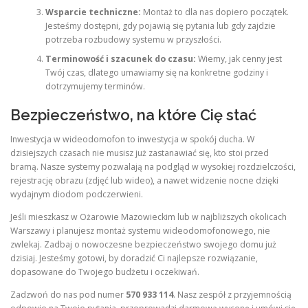
Wsparcie techniczne:
Montaż to dla nas dopiero początek.
Jesteśmy dostępni, gdy pojawią się pytania lub gdy zajdzie
potrzeba rozbudowy systemu w przyszłości.
Terminowość i szacunek do czasu:
Wiemy, jak cenny jest
Twój czas, dlatego umawiamy się na konkretne godziny i
dotrzymujemy terminów.
Bezpieczeństwo, na które Cię stać
Inwestycja w wideodomofon to inwestycja w spokój ducha. W
dzisiejszych czasach nie musisz już zastanawiać się, kto stoi przed
bramą. Nasze systemy pozwalają na podgląd w wysokiej rozdzielczości,
rejestrację obrazu (zdjęć lub wideo), a nawet widzenie nocne dzięki
wydajnym diodom podczerwieni.
Jeśli mieszkasz w Ożarowie Mazowieckim lub w najbliższych okolicach
Warszawy i planujesz montaż systemu wideodomofonowego, nie
zwlekaj. Zadbaj o nowoczesne bezpieczeństwo swojego domu już
dzisiaj. Jesteśmy gotowi, by doradzić Ci najlepsze rozwiązanie,
dopasowane do Twojego budżetu i oczekiwań.
Zadzwoń do nas pod numer
570 933 114
. Nasz zespół z przyjemnością