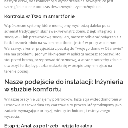
naszych drzwi, bez konieczności wychodzenia na zewnątrz, co jest
szczególnie cenne podczas deszczowych czy mroźnych dni.
Kontrola w Twoim smartfonie
Współczesne systemy, które montujemy, wychodzą daleko poza
schemat tradycyjnych słuchawek wewnątrz domu. Dzięki integracji z
siecią Wi-Fi lub przewodową siecią LAN, możesz odbierać połączenia z
furtki bezpośrednio na swoim smartfonie. Jesteś w pracy w centrum
Warszawy, a kurier przyjeżdża z paczką do Twojego domu w Ożarowie?
Nie ma problemu. Jednym kliknięciem w aplikacji możesz zobaczyć, kto
stoi przed bramą, przeprowadzić rozmowę, a w razie potrzeby zdalnie
otworzyć furtkę, by paczka znalazła się w bezpiecznym miejscu na
terenie posesji.
Nasze podejście do instalacji: Inżynieria
w służbie komfortu
W naszej pracy nie uznajemy półśrodków. Instalacja wideodomofonu w
Ożarowie Mazowieckim czy Warszawie to proces, który traktujemy jako
zadanie wymagające precyzji, wiedzy technicznej i estetycznego
wyczucia.
Etap 1: Analiza potrzeb i wizja lokalna