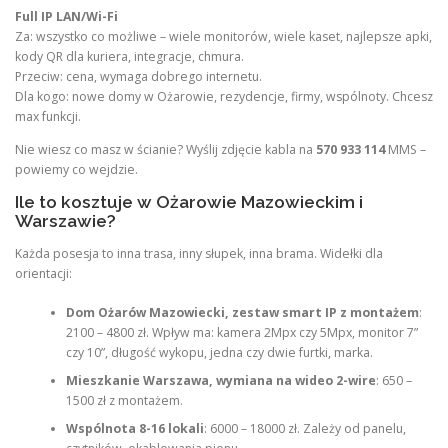
Full IP LAN/Wi-Fi
Za: wszystko co możliwe – wiele monitorów, wiele kaset, najlepsze apki,
kody QR dla kuriera, integracje, chmura.
Przeciw: cena, wymaga dobrego internetu.
Dla kogo: nowe domy w Ożarowie, rezydencje, firmy, wspólnoty. Chcesz
max funkcji.
Nie wiesz co masz w ścianie? Wyślij zdjęcie kabla na
570 933 114
MMS –
powiemy co wejdzie.
Ile to kosztuje w Ożarowie Mazowieckim i
Warszawie?
Każda posesja to inna trasa, inny słupek, inna brama. Widełki dla
orientacji:
Dom Ożarów Mazowiecki, zestaw smart IP z montażem
:
2100 – 4800 zł. Wpływ ma: kamera 2Mpx czy 5Mpx, monitor 7”
czy 10”, długość wykopu, jedna czy dwie furtki, marka.
Mieszkanie Warszawa, wymiana na wideo 2-wire
: 650 –
1500 zł z montażem.
Wspólnota 8-16 lokali
: 6000 – 18000 zł. Zależy od panelu,