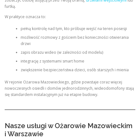
zobaczyć osobę stojącą przed Twoją bramą,
drzwiami wejściowymi
lub
furtką.
W praktyce oznacza to:
pełną kontrolę nad tym, kto próbuje wejść na teren posesji
możliwość rozmowy z gościem bez konieczności otwierania
drzwi
zapis obrazu wideo (w zależności od modelu)
integrację z systemami smart home
zwiększenie bezpieczeństwa dzieci, osób starszych i mienia
W rejonie Ożarowa Mazowieckiego, gdzie powstaje coraz więcej
nowoczesnych osiedli i domów jednorodzinnych, wideodomofony stają
się standardem instalacyjnym już na etapie budowy.
Nasze usługi w Ożarowie Mazowieckim
i Warszawie