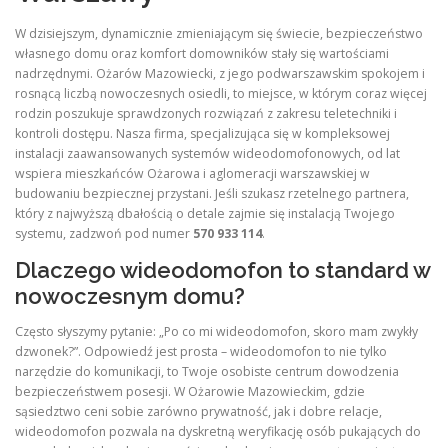
W dzisiejszym, dynamicznie zmieniającym się świecie, bezpieczeństwo
własnego domu oraz komfort domowników stały się wartościami
nadrzędnymi. Ożarów Mazowiecki, z jego podwarszawskim spokojem i
rosnącą liczbą nowoczesnych osiedli, to miejsce, w którym coraz więcej
rodzin poszukuje sprawdzonych rozwiązań z zakresu teletechniki i
kontroli dostępu. Nasza firma, specjalizująca się w kompleksowej
instalacji zaawansowanych systemów wideodomofonowych, od lat
wspiera mieszkańców Ożarowa i aglomeracji warszawskiej w
budowaniu bezpiecznej przystani. Jeśli szukasz rzetelnego partnera,
który z najwyższą dbałością o detale zajmie się instalacją Twojego
systemu, zadzwoń pod numer
570 933 114
.
Dlaczego wideodomofon to standard w
nowoczesnym domu?
Często słyszymy pytanie: „Po co mi wideodomofon, skoro mam zwykły
dzwonek?”. Odpowiedź jest prosta – wideodomofon to nie tylko
narzędzie do komunikacji, to Twoje osobiste centrum dowodzenia
bezpieczeństwem posesji. W Ożarowie Mazowieckim, gdzie
sąsiedztwo ceni sobie zarówno prywatność, jak i dobre relacje,
wideodomofon pozwala na dyskretną weryfikację osób pukających do