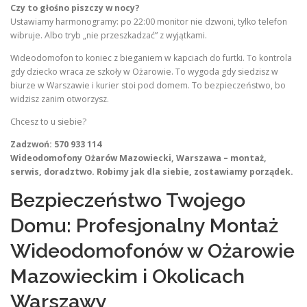
Czy to głośno piszczy w nocy?
Ustawiamy harmonogramy: po 22:00 monitor nie dzwoni, tylko telefon
wibruje. Albo tryb „nie przeszkadzać” z wyjątkami.
Wideodomofon to koniec z bieganiem w kapciach do furtki. To kontrola
gdy dziecko wraca ze szkoły w Ożarowie. To wygoda gdy siedzisz w
biurze w Warszawie i kurier stoi pod domem. To bezpieczeństwo, bo
widzisz zanim otworzysz.
Chcesz to u siebie?
Zadzwoń: 570 933 114
Wideodomofony Ożarów Mazowiecki, Warszawa – montaż,
serwis, doradztwo. Robimy jak dla siebie, zostawiamy porządek.
Bezpieczeństwo Twojego
Domu: Profesjonalny Montaż
Wideodomofonów w Ożarowie
Mazowieckim i Okolicach
Warszawy