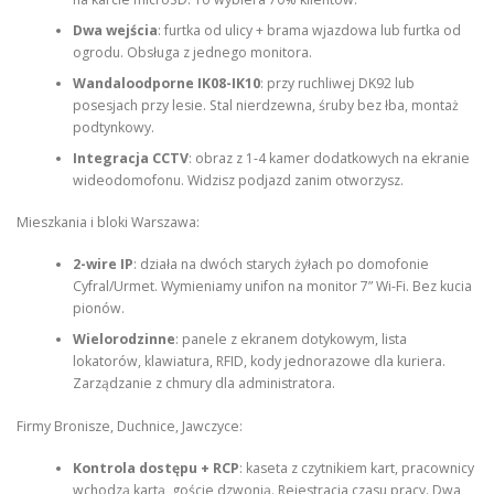
Dwa wejścia
: furtka od ulicy + brama wjazdowa lub furtka od
ogrodu. Obsługa z jednego monitora.
Wandaloodporne IK08-IK10
: przy ruchliwej DK92 lub
posesjach przy lesie. Stal nierdzewna, śruby bez łba, montaż
podtynkowy.
Integracja CCTV
: obraz z 1-4 kamer dodatkowych na ekranie
wideodomofonu. Widzisz podjazd zanim otworzysz.
Mieszkania i bloki Warszawa:
2-wire IP
: działa na dwóch starych żyłach po domofonie
Cyfral/Urmet. Wymieniamy unifon na monitor 7” Wi-Fi. Bez kucia
pionów.
Wielorodzinne
: panele z ekranem dotykowym, lista
lokatorów, klawiatura, RFID, kody jednorazowe dla kuriera.
Zarządzanie z chmury dla administratora.
Firmy Bronisze, Duchnice, Jawczyce:
Kontrola dostępu + RCP
: kaseta z czytnikiem kart, pracownicy
wchodzą kartą, goście dzwonią. Rejestracja czasu pracy. Dwa