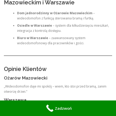
Mazowieckim i Warszawie
Dom jednorodzinny w Ożarowie Mazowieckim
–
wideodomofon z funkcją sterowania bramą i furtką.
Osiedle w Warszawie
– system dla kilkudziesięciu mieszkań,
integracja z kontrolą dostępu.
Biuro w Warszawie
– zaawansowany system
wideodomofonowy dla pracowników i gości.
Opinie Klientów
Ożarów Mazowiecki
„Wideodomofon daje mi spokój – wiem, kto stoi przed bramą, zanim
otworzę drzwi.”
Warszawa
Zadzwoń
„W biurze wideodomofon ułatwia kontrolę dostępu i daje profesjonalny
wizerunek.”