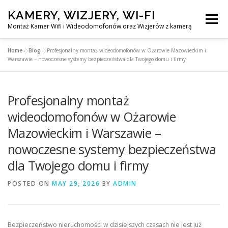
Skip
KAMERY, WIZJERY, WI-FI
to
Menu
content
Montaż Kamer Wifi i Wideodomofonów oraz Wizjerów z kamerą
Home
»
Blog
»
Profesjonalny montaż wideodomofonów w Ożarowie Mazowieckim i
GŁÓWNA
MONTAŻ KAMER WIFI W WARSZAWA
Warszawie – nowoczesne systemy bezpieczeństwa dla Twojego domu i firmy
Profesjonalny montaż
MONTAŻ WIDEDOMOFONÓW
wideodomofonów w Ożarowie
Mazowieckim i Warszawie –
MONTAŻU WIZJERÓW Z KAMERĄ
BLOG
nowoczesne systemy bezpieczeństwa
dla Twojego domu i firmy
EN
KONTAKT
POSTED ON
MAY 29, 2026
BY
ADMIN
Bezpieczeństwo nieruchomości w dzisiejszych czasach nie jest już