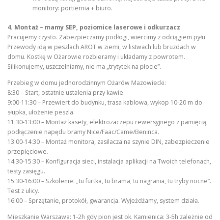
monitory: portiernia + biuro.
4. Montaż – mamy SEP, poziomice laserowe i odkurzacz
Pracujemy czysto. Zabezpieczamy podłogi, wiercimy z odciągiem pyłu.
Przewody idą w peszlach AROT w ziemi, w listwach lub bruzdach w
domu. Kostkę w Ożarowie rozbieramy i układamy z powrotem.
Silikonujemy, uszczelniamy, nie ma „trytytek na płocie”.
Przebieg w domu jednorodzinnym Ożarów Mazowiecki:
8:30 – Start, ostatnie ustalenia przy kawie.
9:00-11:30 – Przewiert do budynku, trasa kablowa, wykop 10-20 m do
słupka, ułożenie peszla.
11:30-13:00 – Montaż kasety, elektrozaczepu rewersyjnego z pamięcią,
podłączenie napędu bramy Nice/Faac/Came/Beninca.
13:00-14:30 – Montaż monitora, zasilacza na szynie DIN, zabezpieczenie
przepięciowe.
14:30-15:30 – Konfiguracja sieci, instalacja aplikacji na Twoich telefonach,
testy zasięgu.
15:30-16:00 – Szkolenie: „tu furtka, tu brama, tu nagrania, tu tryby nocne”.
Test z ulicy.
16:00 – Sprzątanie, protokół, gwarancja. Wyjeżdżamy, system działa.
Mieszkanie Warszawa: 1-2h gdy pion jest ok. Kamienica: 3-5h zależnie od