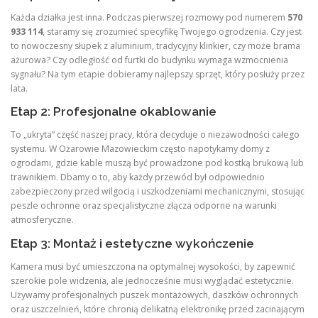
Każda działka jest inna. Podczas pierwszej rozmowy pod numerem
570
933 114
, staramy się zrozumieć specyfikę Twojego ogrodzenia. Czy jest
to nowoczesny słupek z aluminium, tradycyjny klinkier, czy może brama
ażurowa? Czy odległość od furtki do budynku wymaga wzmocnienia
sygnału? Na tym etapie dobieramy najlepszy sprzęt, który posłuży przez
lata.
Etap 2: Profesjonalne okablowanie
To „ukryta” część naszej pracy, która decyduje o niezawodności całego
systemu. W Ożarowie Mazowieckim często napotykamy domy z
ogrodami, gdzie kable muszą być prowadzone pod kostką brukową lub
trawnikiem. Dbamy o to, aby każdy przewód był odpowiednio
zabezpieczony przed wilgocią i uszkodzeniami mechanicznymi, stosując
peszle ochronne oraz specjalistyczne złącza odporne na warunki
atmosferyczne.
Etap 3: Montaż i estetyczne wykończenie
Kamera musi być umieszczona na optymalnej wysokości, by zapewnić
szerokie pole widzenia, ale jednocześnie musi wyglądać estetycznie.
Używamy profesjonalnych puszek montażowych, daszków ochronnych
oraz uszczelnień, które chronią delikatną elektronikę przed zacinającym