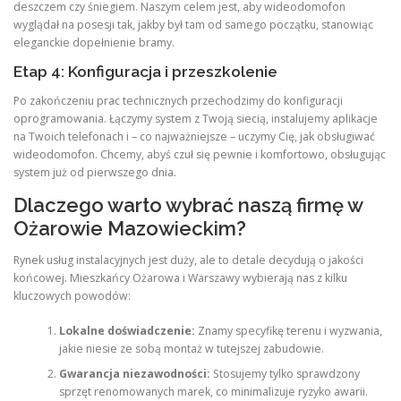
deszczem czy śniegiem. Naszym celem jest, aby wideodomofon
wyglądał na posesji tak, jakby był tam od samego początku, stanowiąc
eleganckie dopełnienie bramy.
Etap 4: Konfiguracja i przeszkolenie
Po zakończeniu prac technicznych przechodzimy do konfiguracji
oprogramowania. Łączymy system z Twoją siecią, instalujemy aplikacje
na Twoich telefonach i – co najważniejsze – uczymy Cię, jak obsługiwać
wideodomofon. Chcemy, abyś czuł się pewnie i komfortowo, obsługując
system już od pierwszego dnia.
Dlaczego warto wybrać naszą firmę w
Ożarowie Mazowieckim?
Rynek usług instalacyjnych jest duży, ale to detale decydują o jakości
końcowej. Mieszkańcy Ożarowa i Warszawy wybierają nas z kilku
kluczowych powodów:
Lokalne doświadczenie:
Znamy specyfikę terenu i wyzwania,
jakie niesie ze sobą montaż w tutejszej zabudowie.
Gwarancja niezawodności:
Stosujemy tylko sprawdzony
sprzęt renomowanych marek, co minimalizuje ryzyko awarii.