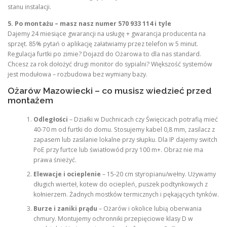
stanu instalacji.
5. Po montażu – masz nasz numer 570 933 114 i tyle
Dajemy 24 miesiące gwarancji na usługę + gwarancja producenta na
sprzęt. 85% pytań o aplikację załatwiamy przez telefon w 5 minut.
Regulacja furtki po zimie? Dojazd do Ożarowa to dla nas standard.
Chcesz za rok dołożyć drugi monitor do sypialni? Większość systemów
jest modułowa – rozbudowa bez wymiany bazy.
Ożarów Mazowiecki – co musisz wiedzieć przed
montażem
Odległości
– Działki w Duchnicach czy Święcicach potrafią mieć
40-70 m od furtki do domu. Stosujemy kabel 0,8 mm, zasilacz z
zapasem lub zasilanie lokalne przy słupku. Dla IP dajemy switch
PoE przy furtce lub światłowód przy 100 m+. Obraz nie ma
prawa śnieżyć.
Elewacje i ocieplenie
– 15-20 cm styropianu/wełny. Używamy
długich wierteł, kotew do ociepleń, puszek podtynkowych z
kołnierzem. Żadnych mostków termicznych i pękających tynków.
Burze i zaniki prądu
– Ożarów i okolice lubią oberwania
chmury. Montujemy ochronniki przepięciowe klasy D w