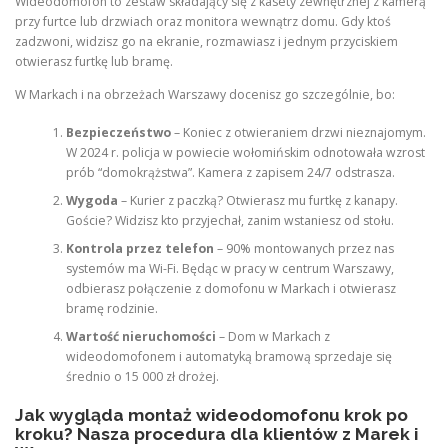
Wideodomofon to zestaw składający się z kasety zewnętrznej z kamerą
przy furtce lub drzwiach oraz monitora wewnątrz domu. Gdy ktoś
zadzwoni, widzisz go na ekranie, rozmawiasz i jednym przyciskiem
otwierasz furtkę lub bramę.
W Markach i na obrzeżach Warszawy docenisz go szczególnie, bo:
Bezpieczeństwo
– Koniec z otwieraniem drzwi nieznajomym.
W 2024 r. policja w powiecie wołomińskim odnotowała wzrost
prób “domokrążstwa”. Kamera z zapisem 24/7 odstrasza.
Wygoda
– Kurier z paczką? Otwierasz mu furtkę z kanapy.
Goście? Widzisz kto przyjechał, zanim wstaniesz od stołu.
Kontrola przez telefon
– 90% montowanych przez nas
systemów ma Wi-Fi. Będąc w pracy w centrum Warszawy,
odbierasz połączenie z domofonu w Markach i otwierasz
bramę rodzinie.
Wartość nieruchomości
– Dom w Markach z
wideodomofonem i automatyką bramową sprzedaje się
średnio o 15 000 zł drożej.
Jak wygląda montaż wideodomofonu krok po
kroku? Nasza procedura dla klientów z Marek i