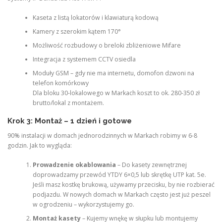
Kaseta z listą lokatorów i klawiaturą kodową
Kamery z szerokim kątem 170°
Możliwość rozbudowy o breloki zbliżeniowe Mifare
Integracja z systemem CCTV osiedla
Moduły GSM – gdy nie ma internetu, domofon dzwoni na
telefon komórkowy
Dla bloku 30-lokalowego w Markach koszt to ok. 280-350 zł
brutto/lokal z montażem.
Krok 3: Montaż – 1 dzień i gotowe
90% instalacji w domach jednorodzinnych w Markach robimy w 6-8
godzin. Jak to wygląda:
Prowadzenie okablowania
– Do kasety zewnętrznej
doprowadzamy przewód YTDY 6×0,5 lub skrętkę UTP kat. 5e.
Jeśli masz kostkę brukową, używamy przecisku, by nie rozbierać
podjazdu. W nowych domach w Markach często jest już peszel
w ogrodzeniu – wykorzystujemy go.
Montaż kasety
– Kujemy wnękę w słupku lub montujemy