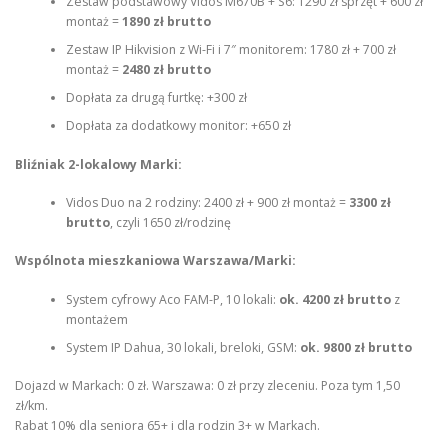
Zestaw podstawowy Vidos M670B + S6: 1290 zł sprzęt + 600 zł
montaż =
1890 zł brutto
Zestaw IP Hikvision z Wi-Fi i 7″ monitorem: 1780 zł + 700 zł
montaż =
2480 zł brutto
Dopłata za drugą furtkę: +300 zł
Dopłata za dodatkowy monitor: +650 zł
Bliźniak 2-lokalowy Marki:
Vidos Duo na 2 rodziny: 2400 zł + 900 zł montaż =
3300 zł
brutto
, czyli 1650 zł/rodzinę
Wspólnota mieszkaniowa Warszawa/Marki:
System cyfrowy Aco FAM-P, 10 lokali:
ok. 4200 zł brutto
z
montażem
System IP Dahua, 30 lokali, breloki, GSM:
ok. 9800 zł brutto
Dojazd w Markach: 0 zł. Warszawa: 0 zł przy zleceniu. Poza tym 1,50
zł/km.
Rabat 10% dla seniora 65+ i dla rodzin 3+ w Markach.