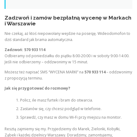
Zadzwoń i zamów bezpłatną wycenę w Markach
i Warszawie
Nie czekaj, aż ktoś niepowołany wejdzie na posesję. Wideodomofon to
dziś standard jak brama automatyczna.
Zadzwoń: 570 933 114
Odbieramy od poniedziałku do piątku 8:00-20:00 i w soboty 9:00-14:00.
Jeśli nie odbierzemy – oddzwonimy w 15 minut.
Możesz też napisać SMS “WYCENA MARKI” na
570 933 114
– oddzwonimy
z propozycją terminu.
Jak się przygotować do rozmowy?
Policz, ile masz furtek i bram do otwarcia.
Zastanów się, czy chcesz podgląd w telefonie.
Sprawdź, czy masz w domu Wi-Fi przy miejscu na monitor.
Resztą zajmiemy się my. Przyjedziemy do Marek, Zielonki, Kobyłki,
Ząbek i każdej dzielnicy Warszawy. Doradzimy, zamontujemy,