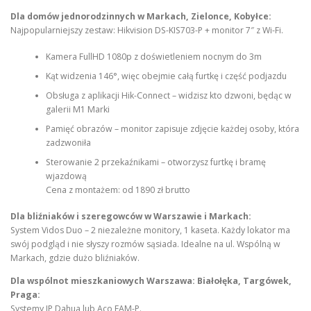
Dla domów jednorodzinnych w Markach, Zielonce, Kobyłce:
Najpopularniejszy zestaw: Hikvision DS-KIS703-P + monitor 7″ z Wi-Fi.
Kamera FullHD 1080p z doświetleniem nocnym do 3m
Kąt widzenia 146°, więc obejmie całą furtkę i część podjazdu
Obsługa z aplikacji Hik-Connect – widzisz kto dzwoni, będąc w
galerii M1 Marki
Pamięć obrazów – monitor zapisuje zdjęcie każdej osoby, która
zadzwoniła
Sterowanie 2 przekaźnikami – otworzysz furtkę i bramę
wjazdową
Cena z montażem: od 1890 zł brutto
Dla bliźniaków i szeregowców w Warszawie i Markach:
System Vidos Duo – 2 niezależne monitory, 1 kaseta. Każdy lokator ma
swój podgląd i nie słyszy rozmów sąsiada. Idealne na ul. Wspólną w
Markach, gdzie dużo bliźniaków.
Dla wspólnot mieszkaniowych Warszawa: Białołęka, Targówek,
Praga:
Systemy IP Dahua lub Aco FAM-P.