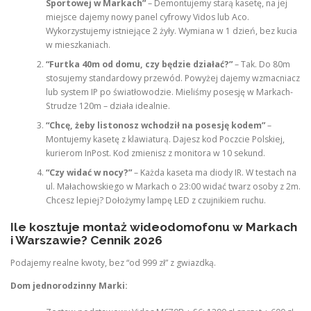
Sportowej w Markach”
– Demontujemy starą kasetę, na jej
miejsce dajemy nowy panel cyfrowy Vidos lub Aco.
Wykorzystujemy istniejące 2 żyły. Wymiana w 1 dzień, bez kucia
w mieszkaniach.
“Furtka 40m od domu, czy będzie działać?”
– Tak. Do 80m
stosujemy standardowy przewód. Powyżej dajemy wzmacniacz
lub system IP po światłowodzie. Mieliśmy posesję w Markach-
Strudze 120m – działa idealnie.
“Chcę, żeby listonosz wchodził na posesję kodem”
–
Montujemy kasetę z klawiaturą. Dajesz kod Poczcie Polskiej,
kurierom InPost. Kod zmienisz z monitora w 10 sekund.
“Czy widać w nocy?”
– Każda kaseta ma diody IR. W testach na
ul. Małachowskiego w Markach o 23:00 widać twarz osoby z 2m.
Chcesz lepiej? Dołożymy lampę LED z czujnikiem ruchu.
Ile kosztuje montaż wideodomofonu w Markach
i Warszawie? Cennik 2026
Podajemy realne kwoty, bez “od 999 zł” z gwiazdką.
Dom jednorodzinny Marki: