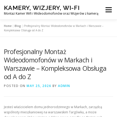
Skip
KAMERY, WIZJERY, WI-FI
to
Menu
content
Montaż Kamer Wifi i Wideodomofonów oraz Wizjerów z kamerą
Home
»
Blog
»
Profesjonalny Montaż Wideodomofonów w Markach i Warszawie –
GŁÓWNA
MONTAŻ KAMER WIFI W WARSZAWA
Kompleksowa Obsługa od A do Z
Profesjonalny Montaż
MONTAŻ WIDEDOMOFONÓW
Wideodomofonów w Markach i
Warszawie – Kompleksowa Obsługa
MONTAŻU WIZJERÓW Z KAMERĄ
BLOG
od A do Z
EN
POSTED ON
MAY 25, 2026
BY
ADMIN
KONTAKT
Jesteś właścicielem domu jednorodzinnego w Markach, zarządcą
wspólnoty mieszkaniowej na warszawskim Targówku, a może