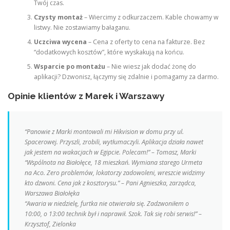
Twój czas.
Czysty montaż
– Wiercimy z odkurzaczem. Kable chowamy w
listwy. Nie zostawiamy bałaganu.
Uczciwa wycena
– Cena z oferty to cena na fakturze. Bez
“dodatkowych kosztów”, które wyskakują na końcu.
Wsparcie po montażu
– Nie wiesz jak dodać żonę do
aplikacji? Dzwonisz, łączymy się zdalnie i pomagamy za darmo.
Opinie klientów z Marek i Warszawy
“Panowie z Marki montowali mi Hikvision w domu przy ul.
Spacerowej. Przyszli, zrobili, wytłumaczyli. Aplikacja działa nawet
jak jestem na wakacjach w Egipcie. Polecam!” –
Tomasz, Marki
“Wspólnota na Białołęce, 18 mieszkań. Wymiana starego Urmeta
na Aco. Zero problemów, lokatorzy zadowoleni, wreszcie widzimy
kto dzwoni. Cena jak z kosztorysu.” –
Pani Agnieszka, zarządca,
Warszawa Białołęka
“Awaria w niedzielę, furtka nie otwierała się. Zadzwoniłem o
10:00, o 13:00 technik był i naprawił. Szok. Tak się robi serwis!” –
Krzysztof, Zielonka