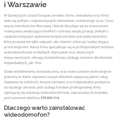
i Warszawie
W dzisiejszych czasach bezpieczeństwo domu, mieszkania oraz firmy
stało się jednym z najważniejszych elementów codziennego życia. Coraz
więcej mieszkańców Warszawy i Marek decyduje się na nowoczesne
rozwiązania zwiększające komfort i ochronę swojej posesji. Jednym z
najskuteczniejszych systemów bezpieczeństwa jest wideodomofon,
który pozwala nie tylko usłyszeć, ale również zobaczyć osobę stojącą
przed wejściem. Nasza firma specjalizuje się w profesjonalnym montażu
wideodomofonów w Markach, Warszawie oraz okolicznych
miejscowościach, oferując kompleksową obsługę zarówno dla klientów
indywidualnych, jak i firm.
Dzięki wieloletniemu doświadczeniu oraz nowoczesnym technologiom
jesteśmy w stanie zapewnić naszym klientom najwyższą jakość usług.
Stawiamy na solidność, bezpieczeństwo oraz indywidualne podejście
do każdego zlecenia. Jeśli szukają Państwo profesjonalnej firmy
zajmującej się instalacją wideodomofonów, zapraszamy do kontaktu
pod numerem telefonu
570 933 114
.
Dlaczego warto zainstalować
wideodomofon?