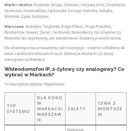
Marki i okolice:
Pustelnik, Struga, Zieleniec, Horowa Góra, Cmentarna,
Słoneczna, Grunwaldzka, Ząbkowska. Do tego Zielonka, Kobyłka,
Wołomin, Ząbki, Radzymin.
Warszawa:
Białołęka, Targówek, Praga-Północ, Praga-Południe,
Rembertów, Wawer, Żerań, Tarchomin, Nowodwory. Na Ursynów czy
Mokotów też dojedziemy, ale standardowo działamy prawobrzeżnie.
Dla deweloperów prowadzimy całe inwestycje – ostatnio oddaliśmy 48
lokali z wideodomofonami IP na ul. Okólnej w Markach i 22 domy
szeregowe na Białołęce.
Wideodomofon IP, 2-żyłowy czy analogowy? Co
wybrać w Markach?
To najczęstsze pytanie. Wyjaśniamy:
DLA KOGO
W
CENA Z
TYP
MARKACH/
ZALETY
MONTAŻE
SYSTEMU
WARSZAW
M
IE
Najlepszy