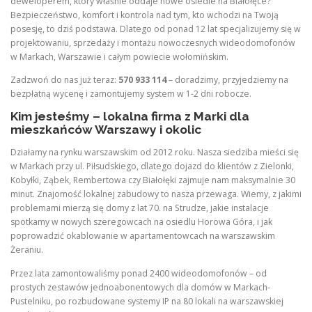
deweloperem, który właśnie oddaje nowe osiedle na Białołęce?
Bezpieczeństwo, komfort i kontrola nad tym, kto wchodzi na Twoją
posesję, to dziś podstawa. Dlatego od ponad 12 lat specjalizujemy się w
projektowaniu, sprzedaży i montażu nowoczesnych wideodomofonów
w Markach, Warszawie i całym powiecie wołomińskim.
Zadzwoń do nas już teraz:
570 933 114
– doradzimy, przyjedziemy na
bezpłatną wycenę i zamontujemy system w 1-2 dni robocze.
Kim jesteśmy – lokalna firma z Marki dla
mieszkańców Warszawy i okolic
Działamy na rynku warszawskim od 2012 roku. Nasza siedziba mieści się
w Markach przy ul. Piłsudskiego, dlatego dojazd do klientów z Zielonki,
Kobyłki, Ząbek, Rembertowa czy Białołęki zajmuje nam maksymalnie 30
minut. Znajomość lokalnej zabudowy to nasza przewaga. Wiemy, z jakimi
problemami mierzą się domy z lat 70. na Strudze, jakie instalacje
spotkamy w nowych szeregowcach na osiedlu Horowa Góra, i jak
poprowadzić okablowanie w apartamentowcach na warszawskim
Żeraniu.
Przez lata zamontowaliśmy ponad 2400 wideodomofonów – od
prostych zestawów jednoabonentowych dla domów w Markach-
Pustelniku, po rozbudowane systemy IP na 80 lokali na warszawskiej