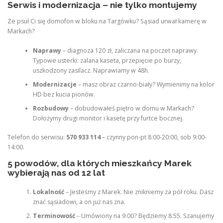
Serwis i modernizacja – nie tylko montujemy
Ze psuł Ci się domofon w bloku na Targówku? Sąsiad urwał kamerę w
Markach?
Naprawy
– diagnoza 120 zł, zaliczana na poczet naprawy.
Typowe usterki: zalana kaseta, przepięcie po burzy,
uszkodzony zasilacz. Naprawiamy w 48h.
Modernizacje
– masz obraz czarno-biały? Wymienimy na kolor
HD bez kucia pionów.
Rozbudowy
– dobudowałeś piętro w domu w Markach?
Dołożymy drugi monitor i kasetę przy furtce bocznej.
Telefon do serwisu:
570 933 114
– czynny pon-pt 8:00-20:00, sob 9:00-
14:00.
5 powodów, dla których mieszkańcy Marek
wybierają nas od 12 lat
Lokalność
– Jesteśmy z Marek. Nie znikniemy za pół roku. Dasz
znać sąsiadowi, a on już nas zna.
Terminowość
– Umówiony na 9:00? Będziemy 8:55. Szanujemy