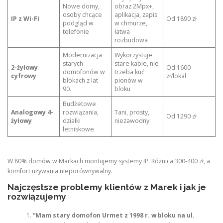
Nowe domy,
obraz 2Mpx+,
osoby chcące
aplikacja, zapis
IP z Wi-Fi
Od 1890 zł
podgląd w
w chmurze,
telefonie
łatwa
rozbudowa
Modernizacja
Wykorzystuje
starych
stare kable, nie
2-żyłowy
Od 1600
domofonów w
trzeba kuć
cyfrowy
zł/lokal
blokach z lat
pionów w
90.
bloku
Budżetowe
Analogowy 4-
rozwiązania,
Tani, prosty,
Od 1290 zł
żyłowy
działki
niezawodny
letniskowe
W 80% domów w Markach montujemy systemy IP. Różnica 300-400 zł, a
komfort używania nieporównywalny.
Najczęstsze problemy klientów z Marek i jak je
rozwiązujemy
“Mam stary domofon Urmet z 1998 r. w bloku na ul.