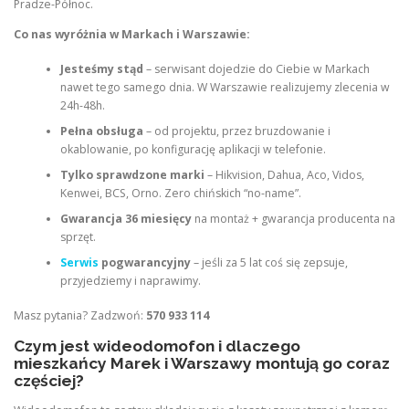
Pradze-Północ.
Co nas wyróżnia w Markach i Warszawie:
Jesteśmy stąd
– serwisant dojedzie do Ciebie w Markach
nawet tego samego dnia. W Warszawie realizujemy zlecenia w
24h-48h.
Pełna obsługa
– od projektu, przez bruzdowanie i
okablowanie, po konfigurację aplikacji w telefonie.
Tylko sprawdzone marki
– Hikvision, Dahua, Aco, Vidos,
Kenwei, BCS, Orno. Zero chińskich “no-name”.
Gwarancja 36 miesięcy
na montaż + gwarancja producenta na
sprzęt.
Serwis
pogwarancyjny
– jeśli za 5 lat coś się zepsuje,
przyjedziemy i naprawimy.
Masz pytania? Zadzwoń:
570 933 114
Czym jest wideodomofon i dlaczego
mieszkańcy Marek i Warszawy montują go coraz
częściej?