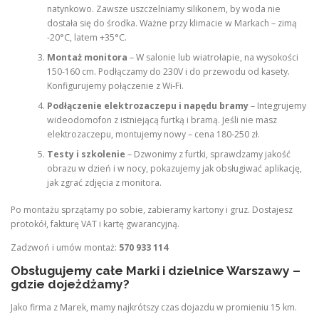
natynkowo. Zawsze uszczelniamy silikonem, by woda nie
dostała się do środka. Ważne przy klimacie w Markach – zimą
-20°C, latem +35°C.
Montaż monitora
– W salonie lub wiatrołapie, na wysokości
150-160 cm. Podłączamy do 230V i do przewodu od kasety.
Konfigurujemy połączenie z Wi-Fi.
Podłączenie elektrozaczepu i napędu bramy
– Integrujemy
wideodomofon z istniejącą furtką i bramą. Jeśli nie masz
elektrozaczepu, montujemy nowy – cena 180-250 zł.
Testy i szkolenie
– Dzwonimy z furtki, sprawdzamy jakość
obrazu w dzień i w nocy, pokazujemy jak obsługiwać aplikację,
jak zgrać zdjęcia z monitora.
Po montażu sprzątamy po sobie, zabieramy kartony i gruz. Dostajesz
protokół, fakturę VAT i kartę gwarancyjną.
Zadzwoń i umów montaż:
570 933 114
Obsługujemy całe Marki i dzielnice Warszawy –
gdzie dojeżdżamy?
Jako firma z Marek, mamy najkrótszy czas dojazdu w promieniu 15 km.