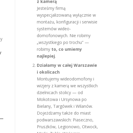
z kamerą
Jesteśmy firmą
wyspecjalizowaną wyłącznie w
montażu, konfiguracji i serwisie
systemów wideo-
domofonowych. Nie robimy
ny
„wszystkiego po trochu” —
robimy
to, co umiemy
y
najlepiej
.
Działamy w całej Warszawie
i okolicach
Montujemy wideodomofony i
wizjery z kamerą we wszystkich
dzielnicach stolicy — od
:
Mokotowa i Ursynowa po
Bielany, Targówek i Wilanów.
Dojeżdżamy także do miast
podwarszawskich: Piaseczno,
Pruszków, Legionowo, Otwock,