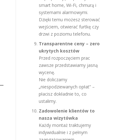
smart home, Wi-Fi, chmurą i
systemami alarmowymi.
Dzięki temu możesz sterować
wejściem, otwierać furtkę czy
drzwi z poziomu telefonu.
Transparentne ceny – zero
ukrytych kosztów
Przed rozpoczęciem prac
zawsze przedstawiamy jasną
wycenę.
Nie doliczamy
„niespodziewanych opłat” –
płacisz dokładnie to, co
ustalimy.
Zadowolenie klientów to
nasza wizytówka
Każdy montaż traktujemy
indywidualnie i z pełnym
zaangażowaniem.