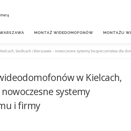
amerą
 WARSZAWA
MONTAŻ WIDEDOMOFONÓW
MONTAŻU WI
elcach, Siedlcach i Warszawie – nowoczesne systemy bezpieczeństwa dla dom
 wideodomofonów w Kielcach,
 – nowoczesne systemy
mu i firmy