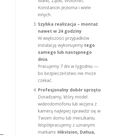
Marki, Ząbki, Wołomin,
Konstancin-Jeziorna i wiele
innych.
Szybka realizacja – montaż
nawet w 24 godziny
W większości przypadków
instalację wykonujemy
tego
samego lub następnego
dnia
.
Pracujemy 7 dni w tygodniu —
bo bezpieczeństwo nie może
czekać.
Profesjonalny dobór sprzętu
Doradzamy, który model
wideodomofonu lub wizjera z
kamerą najlepiej sprawdzi się w
Twoim domu lub mieszkaniu.
Współpracujemy z uznanymi
markami:
Hikvision, Dahua,