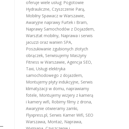
oferuje wiele usług:
Pogotowie
Hydrauliczne
,
Czyszczenie Parą
,
Mobilny Spawacz w Warszawie
,
Awaryjne naprawy Furtek i Bram
,
Naprawy Samochodów z Dojazdem
,
Warsztat mobilny
,
Naprawa i serwis
jacuzzi oraz wanien SPA
,
Poszukiwanie zgubionych złotych
obrączek
,
Serwisujemy Maszyny
Fitness w Warszawie
,
Agencja SEO
,
Taxi
,
Usługi elektryka
samochodowego z dojazdem
,
Montujemy płyty indukcyjne
,
Serwis
klimatyzacji w domu
,
naprawiamy
fotele
,
Montujemy wizjery z kamerą
i kamery wifi
,
Robimy filmy z drona
,
Awaryjnie otwieramy zamki
,
Flyxpress.pl
,
Serwis Kamer Wifi
,
SEO
Warszawa
,
Montaż, Naprawa,
Wymiana, Czyszczenie i