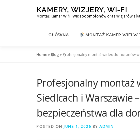
Skip
KAMERY, WIZJERY, WI-FI
to
Montaż Kamer Wifi i Wideodomofonów oraz Wizjerów z k
content
GŁÓWNA
MONTAŻ KAMER WIFI W
Home
»
Blog
»
Profesjonalny montaż wideodomofonów w Ki
Profesjonalny montaż
Siedlcach i Warszawie
bezpieczeństwa dla do
POSTED ON
JUNE 1, 2026
BY
ADMIN