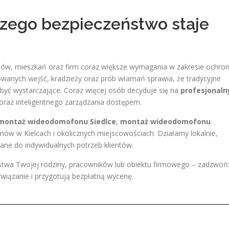
zego bezpieczeństwo staje
mów, mieszkań oraz firm coraz większe wymagania w zakresie ochro
yzowanych wejść, kradzieży oraz prób włamań sprawia, że tradycyjne
 być wystarczające. Coraz więcej osób decyduje się na
profesjonaln
o oraz inteligentnego zarządzania dostępem.
montaż wideodomofonu Siedlce
,
montaż wideodomofonu
emów w Kielcach i okolicznych miejscowościach. Działamy lokalnie,
ane do indywidualnych potrzeb klientów.
eństwa Twojej rodziny, pracowników lub obiektu firmowego – zadzwoń
ozwiązanie i przygotują bezpłatną wycenę.