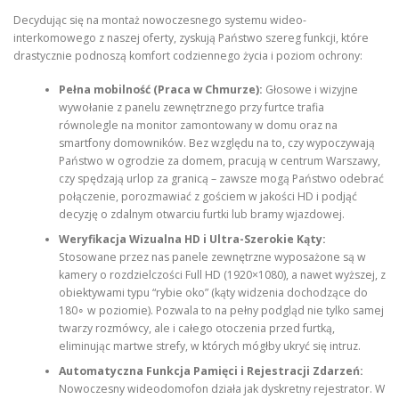
Decydując się na montaż nowoczesnego systemu wideo-
interkomowego z naszej oferty, zyskują Państwo szereg funkcji, które
drastycznie podnoszą komfort codziennego życia i poziom ochrony:
Pełna mobilność (Praca w Chmurze):
Głosowe i wizyjne
wywołanie z panelu zewnętrznego przy furtce trafia
równolegle na monitor zamontowany w domu oraz na
smartfony domowników. Bez względu na to, czy wypoczywają
Państwo w ogrodzie za domem, pracują w centrum Warszawy,
czy spędzają urlop za granicą – zawsze mogą Państwo odebrać
połączenie, porozmawiać z gościem w jakości HD i podjąć
decyzję o zdalnym otwarciu furtki lub bramy wjazdowej.
Weryfikacja Wizualna HD i Ultra-Szerokie Kąty:
Stosowane przez nas panele zewnętrzne wyposażone są w
kamery o rozdzielczości Full HD (1920×1080), a nawet wyższej, z
obiektywami typu “rybie oko” (kąty widzenia dochodzące do
180∘ w poziomie). Pozwala to na pełny podgląd nie tylko samej
twarzy rozmówcy, ale i całego otoczenia przed furtką,
eliminując martwe strefy, w których mógłby ukryć się intruz.
Automatyczna Funkcja Pamięci i Rejestracji Zdarzeń:
Nowoczesny wideodomofon działa jak dyskretny rejestrator. W