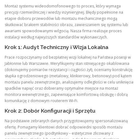
Montaż systemu wideodomofonowego to proces, który wymaga
precyzji rzemieślniczej i wiedzy inżynieryjnej. Błędy popełnione na
etapie doboru przewodów lub montażu mechanicznego mogą
skutkować brakiem stabilności obrazu, zawieszaniem się systemu lub
awariami spowodowanymi wilgocią. Nasza firma realizuje proces
instalacji według najwyższych standardów wykonawczych.
Krok 1: Audyt Techniczny i Wizja Lokalna
Prace rozpoczynamy od bezpłatnej wizji lokalnej na Państwa posesji w
Jabłonnie lub Warszawie. Weryfikujemy stan istniejącego okablowania
(dokonujemy pomiarów rezystancji i ciągłości żył), oceniamy konstrukcję
słupka ogrodzeniowego (metalowy, klinkierowy, betonowy) pod kątem
montażu panelu zewnętrznego, analizujemy odległości w celu uniknięcia
spadków napięć oraz dobieramy optymalne miejsce na montaż
monitora wewnętrznego, zapewniające komfortową obsługę i dobrą
komunikację z domowym routerem Wi-Fi.
Krok 2: Dobór Konfiguracji i Sprzętu
Na podstawie zebranych danych przygotowujemy spersonalizowaną
ofertę. Pomagamy klientowi dobrać odpowiedni sposób montażu
panelu zewnętrznego (podtynkowy – estetycznie zlicowany z