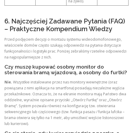
na żywo).
6. Najczęściej Zadawane Pytania (FAQ)
– Praktyczne Kompendium Wiedzy
Przed podjęciem decyzji o montażu systemu wideodomofonowego,
właściciele domów często szukają odpowiedzi na pytania dotyczące
funkcjonalności i logistyki prac. Poniżej zebraliśmy rzetelne odpowiedzi
na najpopularniejsze z nich.
Czy muszę kupować osobny monitor do
sterowania bramą wjazdową, a osobny do furtki?
Nie.
Wszystkie instalowane przez nas monitory wewnętrzne (oraz
powiązana z nimi aplikacja na smartfona) posiadają niezależne wyjścia
przekaźnikowe. Oznacza to, że na ekranie monitora mają Państwo dwa
oddzielne, wyraźnie opisane przyciski: „Otwórz Furtkę” oraz „Otwórz
Bramę”. System pozwala również na konfigurację tzw. otwierania
sekwencyjnego lub częściowego (tzw. funkcja pasażu / funkcja lufcika –
brama otwiera się tylko na 1 metr, aby umożliwić wejście listonoszowi
lub kurierowi).