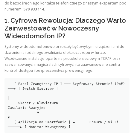
do bezpośredniego kontaktu telefonicznego z naszym ekspertem pod
numerem:
570 933 114
.
1. Cyfrowa Rewolucja: Dlaczego Warto
Zainwestować w Nowoczesny
Wideodomofon IP?
Systemy wideodomofonowe przestały być zwykłymi urządzeniami do
dzwonienia i zdalnego zwalniania elektrozaczepu w furtce.
Współczesne instalacje oparte na protokole sieciowym TCP/IP oraz
zaawansowanych magistralach cyfrowych to zaawansowane centra
kontroli dostępu i bezpieczeństwa prewencyjnego.
   [ Panel Zewnętrzny IP ] ─── Szyfrowany Strumień (PoE) 
───► [ Switch Sieciowy ]

              │                                                     
│

     Skaner / Klawiatura                                     
Zasilanie Awaryjne

              ▼                                                     
▼

   [ Aplikacja na Smartfonie ] ◄────── Chmura / Wi-Fi 