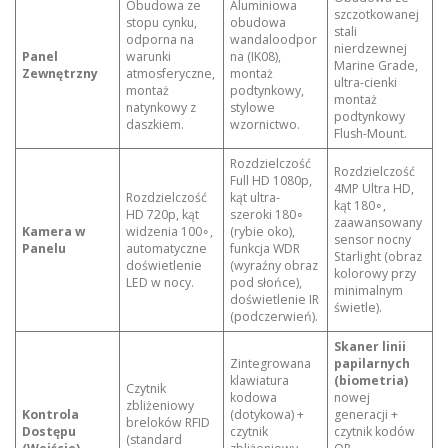
Obudowa ze
Aluminiowa
szczotkowanej
stopu cynku,
obudowa
stali
odporna na
wandaloodpor
nierdzewnej
Panel
warunki
na (IK08),
Marine Grade,
Zewnętrzny
atmosferyczne,
montaż
ultra-cienki
montaż
podtynkowy,
montaż
natynkowy z
stylowe
podtynkowy
daszkiem.
wzornictwo.
Flush-Mount.
Rozdzielczość
Rozdzielczość
Full HD 1080p,
4MP Ultra HD,
Rozdzielczość
kąt ultra-
kąt 180∘,
HD 720p, kąt
szeroki 180∘
zaawansowany
Kamera w
widzenia 100∘,
(rybie oko),
sensor nocny
Panelu
automatyczne
funkcja WDR
Starlight (obraz
doświetlenie
(wyraźny obraz
kolorowy przy
LED w nocy.
pod słońce),
minimalnym
doświetlenie IR
świetle).
(podczerwień).
Skaner linii
Zintegrowana
papilarnych
klawiatura
(biometria)
Czytnik
kodowa
nowej
zbliżeniowy
Kontrola
(dotykowa) +
generacji +
breloków RFID
Dostępu
czytnik
czytnik kodów
(standard