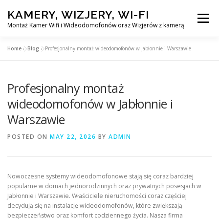
Skip
KAMERY, WIZJERY, WI-FI
to
Menu
content
Montaż Kamer Wifi i Wideodomofonów oraz Wizjerów z kamerą
Home
»
Blog
»
Profesjonalny montaż wideodomofonów w Jabłonnie i Warszawie
GŁÓWNA
MONTAŻ KAMER WIFI W WARSZAWA
Profesjonalny montaż
MONTAŻ WIDEDOMOFONÓW
wideodomofonów w Jabłonnie i
Warszawie
MONTAŻU WIZJERÓW Z KAMERĄ
BLOG
POSTED ON
MAY 22, 2026
BY
ADMIN
PL
KONTAKT
Nowoczesne systemy wideodomofonowe stają się coraz bardziej
popularne w domach jednorodzinnych oraz prywatnych posesjach w
Jabłonnie i Warszawie. Właściciele nieruchomości coraz częściej
decydują się na instalację wideodomofonów, które zwiększają
bezpieczeństwo oraz komfort codziennego życia. Nasza firma