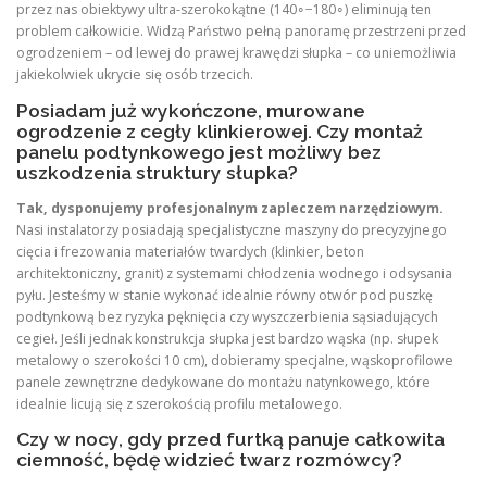
przez nas obiektywy ultra-szerokokątne (140∘−180∘) eliminują ten
problem całkowicie. Widzą Państwo pełną panoramę przestrzeni przed
ogrodzeniem – od lewej do prawej krawędzi słupka – co uniemożliwia
jakiekolwiek ukrycie się osób trzecich.
Posiadam już wykończone, murowane
ogrodzenie z cegły klinkierowej. Czy montaż
panelu podtynkowego jest możliwy bez
uszkodzenia struktury słupka?
Tak, dysponujemy profesjonalnym zapleczem narzędziowym.
Nasi instalatorzy posiadają specjalistyczne maszyny do precyzyjnego
cięcia i frezowania materiałów twardych (klinkier, beton
architektoniczny, granit) z systemami chłodzenia wodnego i odsysania
pyłu. Jesteśmy w stanie wykonać idealnie równy otwór pod puszkę
podtynkową bez ryzyka pęknięcia czy wyszczerbienia sąsiadujących
cegieł. Jeśli jednak konstrukcja słupka jest bardzo wąska (np. słupek
metalowy o szerokości 10 cm), dobieramy specjalne, wąskoprofilowe
panele zewnętrzne dedykowane do montażu natynkowego, które
idealnie licują się z szerokością profilu metalowego.
Czy w nocy, gdy przed furtką panuje całkowita
ciemność, będę widzieć twarz rozmówcy?