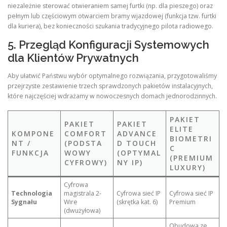
niezależnie sterować otwieraniem samej furtki (np. dla pieszego) oraz
pełnym lub częściowym otwarciem bramy wjazdowej (funkcja tzw. furtki
dla kuriera), bez konieczności szukania tradycyjnego pilota radiowego.
5. Przegląd Konfiguracji Systemowych
dla Klientów Prywatnych
Aby ułatwić Państwu wybór optymalnego rozwiązania, przygotowaliśmy
przejrzyste zestawienie trzech sprawdzonych pakietów instalacyjnych,
które najczęściej wdrażamy w nowoczesnych domach jednorodzinnych.
PAKIET
PAKIET
PAKIET
ELITE
KOMPONE
COMFORT
ADVANCE
BIOMETRI
NT /
(PODSTA
D TOUCH
C
FUNKCJA
WOWY
(OPTYMAL
(PREMIUM
CYFROWY)
NY IP)
LUXURY)
Cyfrowa
Technologia
magistrala 2-
Cyfrowa sieć IP
Cyfrowa sieć IP
Sygnału
Wire
(skrętka kat. 6)
Premium
(dwużyłowa)
Obudowa ze