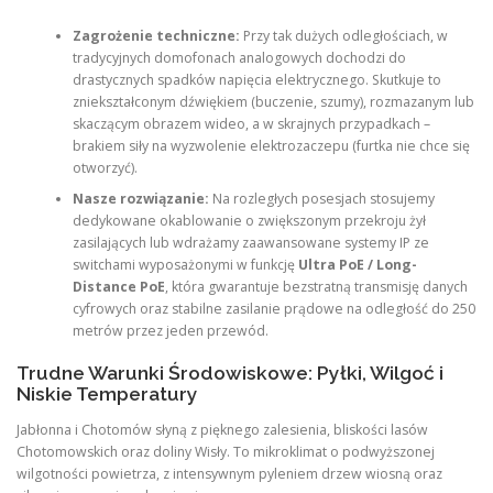
Zagrożenie techniczne:
Przy tak dużych odległościach, w
tradycyjnych domofonach analogowych dochodzi do
drastycznych spadków napięcia elektrycznego. Skutkuje to
zniekształconym dźwiękiem (buczenie, szumy), rozmazanym lub
skaczącym obrazem wideo, a w skrajnych przypadkach –
brakiem siły na wyzwolenie elektrozaczepu (furtka nie chce się
otworzyć).
Nasze rozwiązanie:
Na rozległych posesjach stosujemy
dedykowane okablowanie o zwiększonym przekroju żył
zasilających lub wdrażamy zaawansowane systemy IP ze
switchami wyposażonymi w funkcję
Ultra PoE / Long-
Distance PoE
, która gwarantuje bezstratną transmisję danych
cyfrowych oraz stabilne zasilanie prądowe na odległość do 250
metrów przez jeden przewód.
Trudne Warunki Środowiskowe: Pyłki, Wilgoć i
Niskie Temperatury
Jabłonna i Chotomów słyną z pięknego zalesienia, bliskości lasów
Chotomowskich oraz doliny Wisły. To mikroklimat o podwyższonej
wilgotności powietrza, z intensywnym pyleniem drzew wiosną oraz