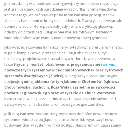
jednorodzinny w zabudowie szeregowej, czy podmiejska rezydencja –
jest granica działki, czyli ogrodzenie wraz z furtką i bramą wjazdową.
Kontrola tego, kto próbuje wejść na teren Państwa posesji, stanowi
absolutny fundament ochrony mienia i bliskich. Tradycyjne, przestarzałe
domofony audio, które pozwalały jedynie na weryfikację głosową,
odeszły do przeszłości. Ustąpiły one miejsca cyfrowym systemom
wideodomofonowym (wideo-interkomowym) nowej generacji.
Jako wyspecjalizowana firma inżynieryjno-techniczna oferujemy Państwu
w pełni kompleksowe, profesjonalne usługi obejmujące audyt
techniczny, projektowanie tras kablowych, doradztwo sprzętowe, a
także
fizyczny montaż, okablowanie, programowanie i
serwis
nowoczesnych systemów wideodomofonowych IP oraz cyfrowych
systemów dwużyłowych (2-Wire)
. Nasz główny obszar operacyjny
obejmuje
gminę Jabłonna (w tym Jabłonna, Chotomów, Dąbrowa
Chotomowska, Suchocin, Boża Wola), sąsiednie miejscowości
powiatu legionowskiego oraz wszystkie dzielnice Warszawy
.
Każda realizowana przez nas instalacja to gwarancja niezawodności,
estetyki wykonania i bezkompromisowego bezpieczeństwa.
Jeśli chcą Państwo zastąpić stary, wysłużony domofon nowoczesnym
systemem wideo z podglądem na smartfonie lub wyposażyć nowo
budowany dom w system kontroli dostępu klasy premium, zapraszamy