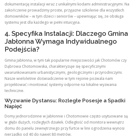
dokumentację instalacji wraz z unikalnymi kodami administracyjnymi. Na
zakończenie prowadzimy proste, przyjazne szkolenie dla wszystkich
domowników – w tym dzieci i seniorów – upewniając się, że obsługa
systemu jest dla każdego w pełni intuicyjna.
4. Specyfika Instalacji: Dlaczego Gmina
Jabłonna Wymaga Indywidualnego
Podejścia?
Gmina Jabłonna, w tym tak popularne miejscowości jak Chotomów czy
Dąbrowa Chotomowska, charakteryzuje się specyficznymi
uwarunkowaniami urbanistycznymi, geologicznymi i przyrodniczymi.
Nasze wieloletnie doświadczenie w tym rejonie pozwala nam
projektować i montować systemy odporne na lokalne wyzwania
techniczne.
Wyzwanie Dystansu: Rozległe Posesje a Spadki
Napięć
Domy jednorodzinne w Jabłonnie i Chotomowie często usytuowane są
w głębi dużych, rozległych działek. Odległość od monitora wewnątrz
domu do panelu zewnętrznego przy furtce w linii ogrodzenia wynosi
nierzadko od 40 do nawet 80 metrów.