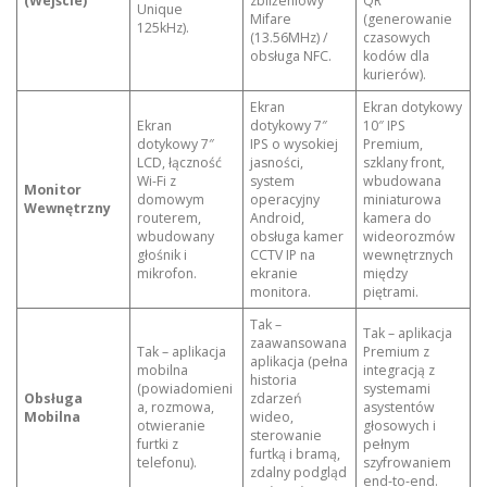
(Wejście)
zbliżeniowy
QR
Unique
Mifare
(generowanie
125kHz).
(13.56MHz) /
czasowych
obsługa NFC.
kodów dla
kurierów).
Ekran
Ekran dotykowy
Ekran
dotykowy 7″
10″ IPS
dotykowy 7″
IPS o wysokiej
Premium,
LCD, łączność
jasności,
szklany front,
Wi-Fi z
system
wbudowana
Monitor
domowym
operacyjny
miniaturowa
Wewnętrzny
routerem,
Android,
kamera do
wbudowany
obsługa kamer
wideorozmów
głośnik i
CCTV IP na
wewnętrznych
mikrofon.
ekranie
między
monitora.
piętrami.
Tak –
Tak – aplikacja
zaawansowana
Tak – aplikacja
Premium z
aplikacja (pełna
mobilna
integracją z
historia
(powiadomieni
systemami
Obsługa
zdarzeń
a, rozmowa,
asystentów
Mobilna
wideo,
otwieranie
głosowych i
sterowanie
furtki z
pełnym
furtką i bramą,
telefonu).
szyfrowaniem
zdalny podgląd
end-to-end.