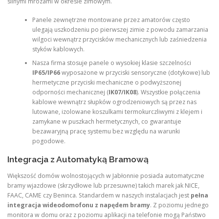
silnymi mrozami w okresie zimowym.
Panele zewnętrzne montowane przez amatorów często
ulegają uszkodzeniu po pierwszej zimie z powodu zamarzania
wilgoci wewnątrz przycisków mechanicznych lub zaśniedzenia
styków kablowych.
Nasza firma stosuje panele o wysokiej klasie szczelności
IP65/IP66
wyposażone w przyciski sensoryczne (dotykowe) lub
hermetyczne przyciski mechaniczne o podwyższonej
odporności mechanicznej (
IK07/IK08
). Wszystkie połączenia
kablowe wewnątrz słupków ogrodzeniowych są przez nas
lutowane, izolowane koszulkami termokurczliwymi z klejem i
zamykane w puszkach hermetycznych, co gwarantuje
bezawaryjną pracę systemu bez względu na warunki
pogodowe.
Integracja z Automatyką Bramową
Większość domów wolnostojących w Jabłonnie posiada automatyczne
bramy wjazdowe (skrzydłowe lub przesuwne) takich marek jak NICE,
FAAC, CAME czy Beninca. Standardem w naszych instalacjach jest
pełna
integracja wideodomofonu z napędem bramy
. Z poziomu jednego
monitora w domu oraz z poziomu aplikacji na telefonie mogą Państwo