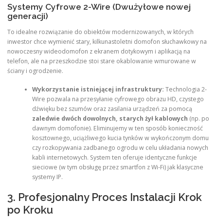
Systemy Cyfrowe 2-Wire (Dwużyłowe nowej
generacji)
To idealne rozwiązanie do obiektów modernizowanych, w których
inwestor chce wymienić stary, kilkunastoletni domofon słuchawkowy na
nowoczesny wideodomofon z ekranem dotykowym i aplikacją na
telefon, ale na przeszkodzie stoi stare okablowanie wmurowane w
ściany i ogrodzenie.
Wykorzystanie istniejącej infrastruktury:
Technologia 2-
Wire pozwala na przesyłanie cyfrowego obrazu HD, czystego
dźwięku bez szumów oraz zasilania urządzeń za pomocą
zaledwie dwóch dowolnych, starych żył kablowych
(np. po
dawnym domofonie). Eliminujemy w ten sposób konieczność
kosztownego, uciążliwego kucia tynków w wykończonym domu
czy rozkopywania zadbanego ogrodu w celu układania nowych
kabli internetowych. System ten oferuje identyczne funkcje
sieciowe (w tym obsługę przez smartfon z Wi-Fi) jak klasyczne
systemy IP.
3. Profesjonalny Proces Instalacji Krok
po Kroku