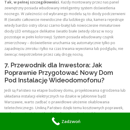
Tak, w pełnej szczegółowości.
Każdy montowany przez nas panel
zewnętrzny posiada wbudowany inteligentny system doświetlenia
nocnego. W zależności od wybranego modelu są to diody podczerwieni
IR (światło całkowicie niewidoczne dla ludzkiego oka, kamera rejestruje
wtedy bardzo ostry obraz czarno-biały) lub nowoczesne miniaturowe
diody LED emitujące delikatne światło białe (wtedy obraz w nocy
pozostaje w pełni kolorowy). System posiada wbudowany czujnik
zmierzchowy – doświetlenie uruchamia się automatycznie tylko po
zapadnięciu zmroku i tylko na czas trwania wywołania lub podglądu, nie
świecąc niepotrzebnie przez całą drogę nocną.
7. Przewodnik dla Inwestora: Jak
Poprawnie Przygotować Nowy Dom
Pod Instalację Wideodomofonu?
Jeśli są Państwo na etapie budowy domu, projektowania ogrodzenia lub
układania instalacji elektrycznych na działce w Jabłonnie bądź
Warszawie, warto zadbać o prawidłowe ułożenie okablowania
teletechnicznego. Unikną Państwo dzięki temu kosztownych poprawek,
rozkopywania ułożonej kostki brukowej czy kucia tynków.
Zadzwoń
Zawsze stosuj odpowiedni kabel w gruncie:
Pomiędzy