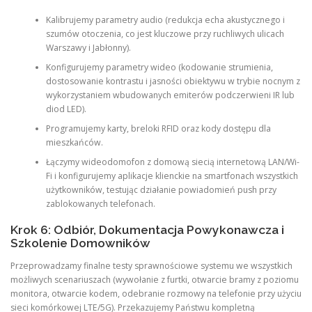
Kalibrujemy parametry audio (redukcja echa akustycznego i
szumów otoczenia, co jest kluczowe przy ruchliwych ulicach
Warszawy i Jabłonny).
Konfigurujemy parametry wideo (kodowanie strumienia,
dostosowanie kontrastu i jasności obiektywu w trybie nocnym z
wykorzystaniem wbudowanych emiterów podczerwieni IR lub
diod LED).
Programujemy karty, breloki RFID oraz kody dostępu dla
mieszkańców.
Łączymy wideodomofon z domową siecią internetową LAN/Wi-
Fi i konfigurujemy aplikacje klienckie na smartfonach wszystkich
użytkowników, testując działanie powiadomień push przy
zablokowanych telefonach.
Krok 6: Odbiór, Dokumentacja Powykonawcza i
Szkolenie Domowników
Przeprowadzamy finalne testy sprawnościowe systemu we wszystkich
możliwych scenariuszach (wywołanie z furtki, otwarcie bramy z poziomu
monitora, otwarcie kodem, odebranie rozmowy na telefonie przy użyciu
sieci komórkowej LTE/5G). Przekazujemy Państwu kompletną