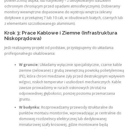
powierzchnią słupka, lub natynkowy – z dedykowanym daszkiem
ochronnym chroniącym przed opadami atmosferycznymi). Dobieramy
monitory wewnętrzne dopasowane do wystroju wnętrza (ekrany
dotykowe o przekątnej 7 lub 10 cali, w obudowach białych, czarnych lub
z elementami szczotkowanego aluminium).
Krok 3: Prace Kablowe i Ziemne (Infrastruktura
Niskoprądowa)
Jeśli realizujemy projekt od podstaw, przystępujemy do układania
profesjonalnego okablowania:
W gruncie:
Układamy wyłącznie specjalistyczne, czarne kable
ziemne (żelowane) z grubą zewnętrzną powłoką polietylenową
(PE), która chroni miedziane żyły przed destrukcyjnym wpływem
wilgoci, niskich temperatur i uszkodzeń mechanicznych. Kable
zawsze prowadzimy w rurach osłonowych (Arota) na
odpowiedniej głębokości, poniżej poziomu przemarzania
gruntu.
W budynku:
Rozprowadzamy przewody strukturalne do
punktów montażu monitorów, wprowadzając je centralnie do
domowej rozdzielnicy elektrycznej lub dedykowanej
miniaturowej szafy krosowej, gdzie montowane będą