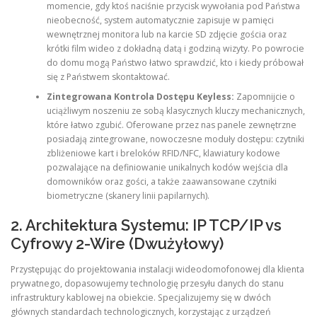
momencie, gdy ktoś naciśnie przycisk wywołania pod Państwa
nieobecność, system automatycznie zapisuje w pamięci
wewnętrznej monitora lub na karcie SD zdjęcie gościa oraz
krótki film wideo z dokładną datą i godziną wizyty. Po powrocie
do domu mogą Państwo łatwo sprawdzić, kto i kiedy próbował
się z Państwem skontaktować.
Zintegrowana Kontrola Dostępu Keyless:
Zapomnijcie o
uciążliwym noszeniu ze sobą klasycznych kluczy mechanicznych,
które łatwo zgubić. Oferowane przez nas panele zewnętrzne
posiadają zintegrowane, nowoczesne moduły dostępu: czytniki
zbliżeniowe kart i breloków RFID/NFC, klawiatury kodowe
pozwalające na definiowanie unikalnych kodów wejścia dla
domowników oraz gości, a także zaawansowane czytniki
biometryczne (skanery linii papilarnych).
2. Architektura Systemu: IP TCP/IP vs
Cyfrowy 2-Wire (Dwużyłowy)
Przystępując do projektowania instalacji wideodomofonowej dla klienta
prywatnego, dopasowujemy technologię przesyłu danych do stanu
infrastruktury kablowej na obiekcie. Specjalizujemy się w dwóch
głównych standardach technologicznych, korzystając z urządzeń