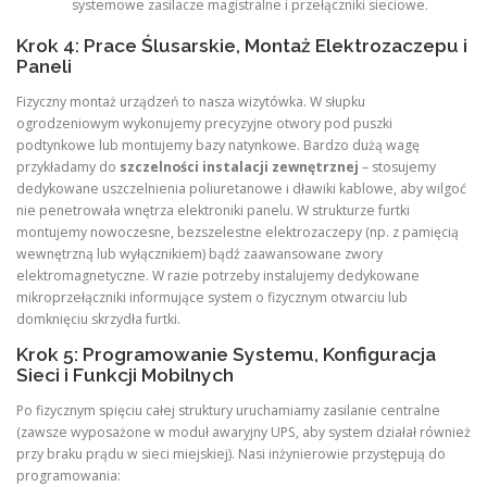
systemowe zasilacze magistralne i przełączniki sieciowe.
Krok 4: Prace Ślusarskie, Montaż Elektrozaczepu i
Paneli
Fizyczny montaż urządzeń to nasza wizytówka. W słupku
ogrodzeniowym wykonujemy precyzyjne otwory pod puszki
podtynkowe lub montujemy bazy natynkowe. Bardzo dużą wagę
przykładamy do
szczelności instalacji zewnętrznej
– stosujemy
dedykowane uszczelnienia poliuretanowe i dławiki kablowe, aby wilgoć
nie penetrowała wnętrza elektroniki panelu. W strukturze furtki
montujemy nowoczesne, bezszelestne elektrozaczepy (np. z pamięcią
wewnętrzną lub wyłącznikiem) bądź zaawansowane zwory
elektromagnetyczne. W razie potrzeby instalujemy dedykowane
mikroprzełączniki informujące system o fizycznym otwarciu lub
domknięciu skrzydła furtki.
Krok 5: Programowanie Systemu, Konfiguracja
Sieci i Funkcji Mobilnych
Po fizycznym spięciu całej struktury uruchamiamy zasilanie centralne
(zawsze wyposażone w moduł awaryjny UPS, aby system działał również
przy braku prądu w sieci miejskiej). Nasi inżynierowie przystępują do
programowania: