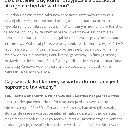
Co się stanie, gdy kurier przyjedzie z paczką, a
nikogo nie będzie w domu?
To jedna z największych zalet nowoczesnych systemów IP/2-Wire z
naszej oferty. Kurier podchodzi do ogrodzenia i naciska przycisk
wywołania na panelu zewnętrznym. W tym samym momencie w Państwa
telefonie (np. gdy są Państwo w pracy w Warszawie) uruchamia się
dzwonek aplikacji, dokładnie tak, jakby ktoś dzwonił przez komunikator
internetowy. Odbierają Państwo połączenie, widzą kuriera w jakości HD
i rozmawiają z nim. Mogą Państwo powiedzieć: „Dzień dobry, nie ma
mnie w domu, ale otworzę Panu bramę garażową lub furtkę i proszę
zostawić paczkę na podjeździe”. Jednym kliknięciem w ekran smartfona
otwierają Państwo wybraną strefę, a po zostawieniu paczki kurier
zatrzaskuje za sobą wejście.
Czy szeroki kąt kamery w wideodomofonie jest
naprawdę tak ważny?
Tak, jest to absolutnie kluczowe dla Państwa bezpieczeństwa.
Tanie, tradycyjne wideodomofony posiadają obiektywy o kącie
widzenia rzędu 60∘−70∘. Oznacza to, że widzą Państwo tylko osobę
stojącą idealnie na wprost panelu. Jeśli intruz chce wymusić wejście,
może stanąć z boku słupka (w martwej strefie), niewidoczny dla kamery,
podczas gdy jego wspólnik naciska przycisk i udaje kuriera. Stosowane