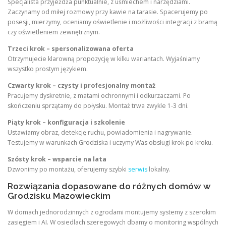
Specjalista przyjeżdża punktualnie, z uśmiechem i narzędziami.
Zaczynamy od miłej rozmowy przy kawie na tarasie. Spacerujemy po
posesji, mierzymy, oceniamy oświetlenie i możliwości integracji z bramą
czy oświetleniem zewnętrznym.
Trzeci krok – spersonalizowana oferta
Otrzymujecie klarowną propozycję w kilku wariantach. Wyjaśniamy
wszystko prostym językiem.
Czwarty krok – czysty i profesjonalny montaż
Pracujemy dyskretnie, z matami ochronnymi i odkurzaczami. Po
skończeniu sprzątamy do połysku. Montaż trwa zwykle 1-3 dni.
Piąty krok – konfiguracja i szkolenie
Ustawiamy obraz, detekcję ruchu, powiadomienia i nagrywanie.
Testujemy w warunkach Grodziska i uczymy Was obsługi krok po kroku.
Szósty krok – wsparcie na lata
Dzwonimy po montażu, oferujemy szybki
serwis
lokalny.
Rozwiązania dopasowane do różnych domów w
Grodzisku Mazowieckim
W domach jednorodzinnych z ogrodami montujemy systemy z szerokim
zasięgiem i AI. W osiedlach szeregowych dbamy o monitoring wspólnych