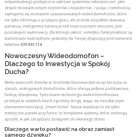
indywidualnego podejścia w zakresie systemów zabezpieczeń. Jako
zespół doświadczonych inżynierów i instalatorów, z pasją i rzetelnością
zajmujemy się montażem zaawansowanych wideodomofonów, które
nie tylko informują o przybyciu gości, ale przede wszystkim stanowią
pierwszą, inteligentną barierę przed nieproszonymi intruzami. Jeśli
poszukujesz wykonawcy, dla którego jakość, estetyka i funkcjonalność są
wartościami nadrzędnymi, jesteśmy do Twojej dyspozycji pod numerem
telefonu
570 933 114
.
Nowoczesny Wideodomofon –
Dlaczego to Inwestycja w Spokój
Ducha?
Wielu właścicieli domów w Grodzisku Mazowieckim wciąż korzysta ze
starych, analogowych domofonów, które oferują jedynie podstawową
funkcję dźwiękową. Tymczasem technologia wideodomofonowa
przebyła w ostatnich latach ogromną drogę, stając się nieodłącznym
elementem koncepcji „Smart Home”. Nasze instalacje to nie tylko
estetyczne panele przy furtce, to kompletne systemy, które zmieniają
sposób, w jaki zarządzasz dostępem do własnego domu.
Dlaczego warto postawić na obraz zamiast
samego dźwięku?