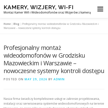
Skip
KAMERY, WIZJERY, WI-FI
to
Menu
content
Montaż Kamer Wifi i Wideodomofonów oraz Wizjerów z kamerą
Home
»
Blog
»
Profesjonalny montaż wideodomofonów w Grodzisku Mazowieckim i
GŁÓWNA
MONTAŻ KAMER WIFI W WARSZAWA
Warszawie – nowoczesne systemy kontroli dostępu
Profesjonalny montaż
MONTAŻ WIDEDOMOFONÓW
wideodomofonów w Grodzisku
Mazowieckim i Warszawie –
MONTAŻU WIZJERÓW Z KAMERĄ
BLOG
nowoczesne systemy kontroli dostępu
PL
POSTED ON
MAY 29, 2026
BY
ADMIN
KONTAKT
Nasza firma świadczy kompleksowe usługi w zakresie projektowania,
instalacji oraz serwisowania systemów wideodomofonowych na terenie