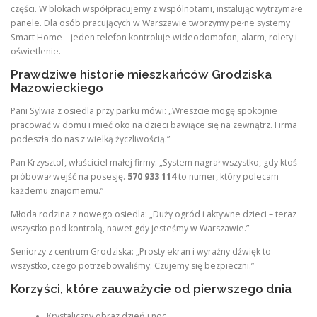
części. W blokach współpracujemy z wspólnotami, instalując wytrzymałe
panele. Dla osób pracujących w Warszawie tworzymy pełne systemy
Smart Home – jeden telefon kontroluje wideodomofon, alarm, rolety i
oświetlenie.
Prawdziwe historie mieszkańców Grodziska
Mazowieckiego
Pani Sylwia z osiedla przy parku mówi: „Wreszcie mogę spokojnie
pracować w domu i mieć oko na dzieci bawiące się na zewnątrz. Firma
podeszła do nas z wielką życzliwością.”
Pan Krzysztof, właściciel małej firmy: „System nagrał wszystko, gdy ktoś
próbował wejść na posesję.
570 933 114
to numer, który polecam
każdemu znajomemu.”
Młoda rodzina z nowego osiedla: „Duży ogród i aktywne dzieci – teraz
wszystko pod kontrolą, nawet gdy jesteśmy w Warszawie.”
Seniorzy z centrum Grodziska: „Prosty ekran i wyraźny dźwięk to
wszystko, czego potrzebowaliśmy. Czujemy się bezpieczni.”
Korzyści, które zauważycie od pierwszego dnia
Krystaliczny obraz dzień i noc