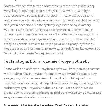
Podstawową przewagą wideodomofonu jest możliwość wizualnej
weryfikacji osoby stojącej przed wejściem. W świecie, w którym
bezpieczeństwo rodziny jest priorytetem, możliwość podejrzenia
gościa bez konieczności otwierania drzwi czy nawet podchodzenia do
nich, jest nieoceniona. Nasze systemy wyposażone są w kamery
wysokiej rozdzielczości z funkcją podczerwieni (IR), co gwarantuje
doskonałą widoczność nawet w nocy. Ponadto, nowoczesne systemy
wideo pozwalają na zapisywanie zdjęć lub krótkich filmów z każdej
próby połączenia. Oznacza to, że po powrocie z pracy czy wakacji,
możesz sprawdzić na monitorze lub w swoim telefonie, kto dzwonił do
Twoich drzwi w czasie Twojej nieobecności.
Technologia, która rozumie Twoje potrzeby
Nasze wideodomofony to urządzenia cyfrowe, które potrafią znacznie
więcej. Oferujemy integrację z bramami wjazdowymi, co oznacza, że
jednym przyciskiem na monitorze lub aplikacji mobilnej możesz
otworzyć zarówno furtkę, jak i wjazd na posesję. To ogromna wygoda w
codziennym życiu – wyobraź sobie, że nie musisz szukać pilota do
bramy, gdy Twoi goście podjeżdżają pod dom; wystarczy, że otworzysz
im systemem wideodomofonowym.
Nasza Metodologia: Od Audytu do