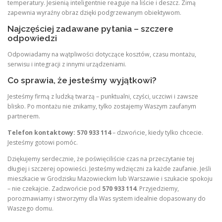
temperatury. Jesienią inteligentnie reaguje na liście i deszcz. Zimą
zapewnia wyraźny obraz dzięki podgrzewanym obiektywom.
Najczęściej zadawane pytania – szczere
odpowiedzi
Odpowiadamy na wątpliwości dotyczące kosztów, czasu montażu,
serwisu i integracji z innymi urządzeniami.
Co sprawia, że jesteśmy wyjątkowi?
Jesteśmy firmą z ludzką twarzą – punktualni, czyści, uczciwi i zawsze
blisko. Po montażu nie znikamy, tylko zostajemy Waszym zaufanym
partnerem.
Telefon kontaktowy: 570 933 114
– dzwońcie, kiedy tylko chcecie.
Jesteśmy gotowi pomóc.
Dziękujemy serdecznie, że poświęciliście czas na przeczytanie tej
długiej i szczerej opowieści. Jesteśmy wdzięczni za każde zaufanie. Jeśli
mieszkacie w Grodzisku Mazowieckim lub Warszawie i szukacie spokoju
– nie czekajcie. Zadzwońcie pod
570 933 114
. Przyjedziemy,
porozmawiamy i stworzymy dla Was system idealnie dopasowany do
Waszego domu.