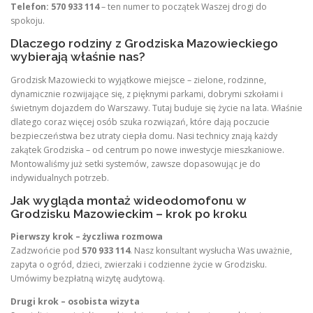
Telefon: 570 933 114
– ten numer to początek Waszej drogi do
spokoju.
Dlaczego rodziny z Grodziska Mazowieckiego
wybierają właśnie nas?
Grodzisk Mazowiecki to wyjątkowe miejsce – zielone, rodzinne,
dynamicznie rozwijające się, z pięknymi parkami, dobrymi szkołami i
świetnym dojazdem do Warszawy. Tutaj buduje się życie na lata. Właśnie
dlatego coraz więcej osób szuka rozwiązań, które dają poczucie
bezpieczeństwa bez utraty ciepła domu. Nasi technicy znają każdy
zakątek Grodziska – od centrum po nowe inwestycje mieszkaniowe.
Montowaliśmy już setki systemów, zawsze dopasowując je do
indywidualnych potrzeb.
Jak wygląda montaż wideodomofonu w
Grodzisku Mazowieckim – krok po kroku
Pierwszy krok – życzliwa rozmowa
Zadzwońcie pod
570 933 114
. Nasz konsultant wysłucha Was uważnie,
zapyta o ogród, dzieci, zwierzaki i codzienne życie w Grodzisku.
Umówimy bezpłatną wizytę audytową.
Drugi krok – osobista wizyta