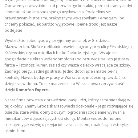
Opowiemy o wszystkim – od pierwszego kontaktu, przez staranny audyt
i montaż, aż po lata spokojnego użytkowania. Podzielimy się
prawdziwymi historiami, praktycznymi wskazówkami i emocjami, bo
chcemy pokazać, jak bardzo wyjątkowe i pełne troski jest nasze
podejście.
Wyobraźcie sobie typowy, przyjemny poranek w Grodzisku
Mazowieckim. Słońce delikatnie oświetla ogrody przy ulicy Piłsudskiego,
Królewskiej czy na osiedlach blisko Parku Miejskiego. Wstajecie,
spoglądacie na ekran wideodomofonu i od razu widzicie, kto jest przy
furtce – listonosz, kurier, sąsiad czy Wasze dziecko wracające ze szkoły.
Żadnego biegu, żadnego stresu. Jedno dotknięcie i macie pełną
kontrolę. Nawet będąc w pracy w Warszawie, możecie sprawdzić, co
dzieje się w domu. To nie marzenie – to Wasza nowa rzeczywistość
dzięki
Domofon Expert
.
Nasza firma powstała z prawdziwej pasji ludzi, którzy sami mieszkają w
tej okolicy. Znamy Grodzisk Mazowiecki doskonale – jego rozwijające się
osiedla, stare wille, domy z dużymi ogrodami i codzienne wyzwania
mieszkańców dojeżdżających do stolicy. Montaż wideodomofonu
traktujemy jak wizytę u przyjaciół – z szacunkiem, dbałością o estetykę i
uśmiechem.