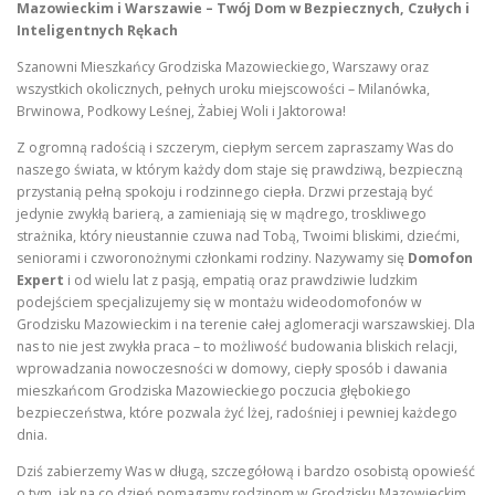
Mazowieckim i Warszawie – Twój Dom w Bezpiecznych, Czułych i
Inteligentnych Rękach
Szanowni Mieszkańcy Grodziska Mazowieckiego, Warszawy oraz
wszystkich okolicznych, pełnych uroku miejscowości – Milanówka,
Brwinowa, Podkowy Leśnej, Żabiej Woli i Jaktorowa!
Z ogromną radością i szczerym, ciepłym sercem zapraszamy Was do
naszego świata, w którym każdy dom staje się prawdziwą, bezpieczną
przystanią pełną spokoju i rodzinnego ciepła. Drzwi przestają być
jedynie zwykłą barierą, a zamieniają się w mądrego, troskliwego
strażnika, który nieustannie czuwa nad Tobą, Twoimi bliskimi, dziećmi,
seniorami i czworonożnymi członkami rodziny. Nazywamy się
Domofon
Expert
i od wielu lat z pasją, empatią oraz prawdziwie ludzkim
podejściem specjalizujemy się w montażu wideodomofonów w
Grodzisku Mazowieckim i na terenie całej aglomeracji warszawskiej. Dla
nas to nie jest zwykła praca – to możliwość budowania bliskich relacji,
wprowadzania nowoczesności w domowy, ciepły sposób i dawania
mieszkańcom Grodziska Mazowieckiego poczucia głębokiego
bezpieczeństwa, które pozwala żyć lżej, radośniej i pewniej każdego
dnia.
Dziś zabierzemy Was w długą, szczegółową i bardzo osobistą opowieść
o tym, jak na co dzień pomagamy rodzinom w Grodzisku Mazowieckim.