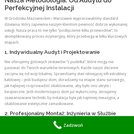
Perfekcyjnej Instalacji
W Grodzisku Mazowieckim i Warszawie wypracowaliśmy standard
działania, który zapewnia naszym klientom pewność dobrze wykonanej
usługi. Nasza praca to nie tylko “podłączenie kilku przewodów”, to
skomplikowany proces inżynieryjny, który przebiega w kilku kluczowych
etapach.
1. Indywidualny Audyt i Projektowanie
Nie oferujemy gotowych zestawów “z pudełka”, które mogą nie
pasować do Twoich warunków terenowych. Każde nasze zlecenie
zaczyna się od wizji lokalnej. Sprawdzamy stan istniejącej infrastruktury
kablowej – jeśli budujesz dom, doradzamy na etapie stanu surowego,
jak najlepiej rozprowadzić okablowanie, aby było ono ukryte i
bezpieczne. Jeśli modernizujesz dom już wykończony, stosujemy
zaawansowane techniki, by instalacja była jak najmniej inwazyjna, a
okablowanie estetycznie zamaskowane.
2. Profesjonalny Montaż: Inżynieria w Służbie
Estetyki
Zadzwoń
Wiemy, że elewacja Twojego domu to Twoja wizytówka. Dlatego nasze