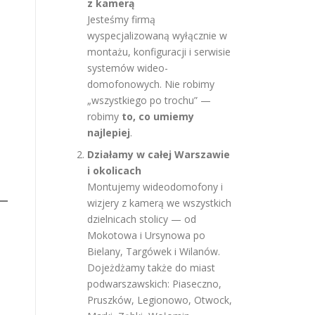
z kamerą
Jesteśmy firmą
wyspecjalizowaną wyłącznie w
montażu, konfiguracji i serwisie
systemów wideo-
domofonowych. Nie robimy
„wszystkiego po trochu” —
robimy
to, co umiemy
najlepiej
.
Działamy w całej Warszawie
i okolicach
Montujemy wideodomofony i
wizjery z kamerą we wszystkich
dzielnicach stolicy — od
Mokotowa i Ursynowa po
Bielany, Targówek i Wilanów.
Dojeżdżamy także do miast
podwarszawskich: Piaseczno,
Pruszków, Legionowo, Otwock,