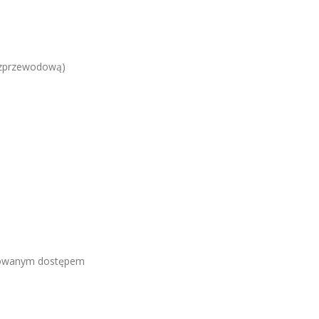
bezprzewodową)
yzowanym dostępem