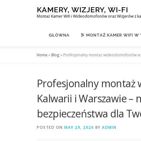
Skip
KAMERY, WIZJERY, WI-FI
to
Montaż Kamer Wifi i Wideodomofonów oraz Wizjerów z k
content
GŁÓWNA
MONTAŻ KAMER WIFI W
Home
»
Blog
»
Profesjonalny montaż wideodomofonów w G
Profesjonalny montaż
Kalwarii i Warszawie –
bezpieczeństwa dla Tw
POSTED ON
MAY 29, 2026
BY
ADMIN