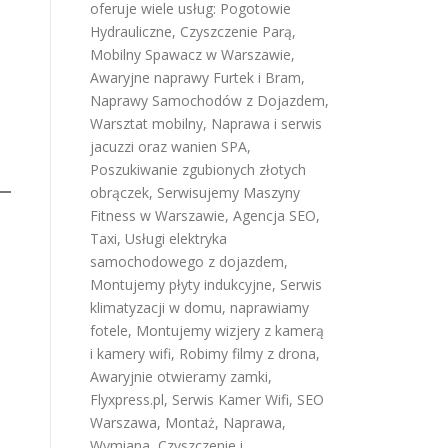
oferuje wiele usług:
Pogotowie
Hydrauliczne
,
Czyszczenie Parą
,
Mobilny Spawacz w Warszawie
,
Awaryjne naprawy Furtek i Bram
,
Naprawy Samochodów z Dojazdem
,
Warsztat mobilny
,
Naprawa i serwis
jacuzzi oraz wanien SPA
,
Poszukiwanie zgubionych złotych
obrączek
,
Serwisujemy Maszyny
Fitness w Warszawie
,
Agencja SEO
,
Taxi
,
Usługi elektryka
samochodowego z dojazdem
,
Montujemy płyty indukcyjne
,
Serwis
klimatyzacji w domu
,
naprawiamy
fotele
,
Montujemy wizjery z kamerą
i kamery wifi
,
Robimy filmy z drona
,
Awaryjnie otwieramy zamki
,
Flyxpress.pl
,
Serwis Kamer Wifi
,
SEO
Warszawa
,
Montaż, Naprawa,
Wymiana, Czyszczenie i