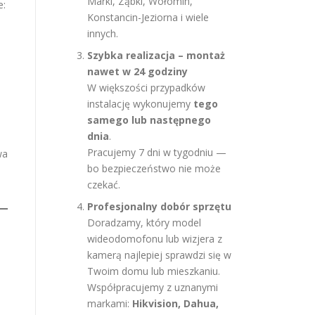
Marki, Ząbki, Wołomin,
e:
Konstancin-Jeziorna i wiele
innych.
Szybka realizacja – montaż
nawet w 24 godziny
W większości przypadków
instalację wykonujemy
tego
samego lub następnego
dnia
.
Pracujemy 7 dni w tygodniu —
wa
bo bezpieczeństwo nie może
czekać.
Profesjonalny dobór sprzętu
Doradzamy, który model
wideodomofonu lub wizjera z
kamerą najlepiej sprawdzi się w
Twoim domu lub mieszkaniu.
Współpracujemy z uznanymi
markami:
Hikvision, Dahua,