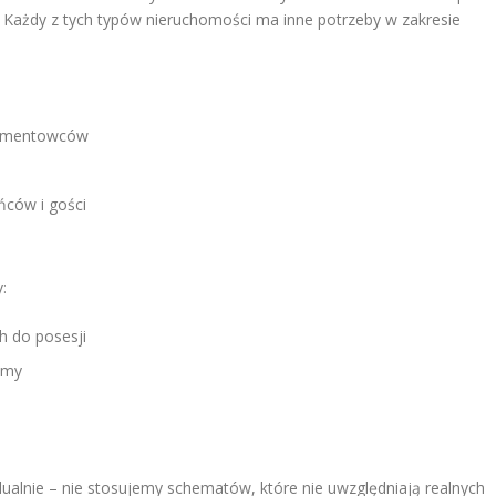
. Każdy z tych typów nieruchomości ma inne potrzeby w zakresie
rtamentowców
ńców i gości
:
 do posesji
amy
alnie – nie stosujemy schematów, które nie uwzględniają realnych