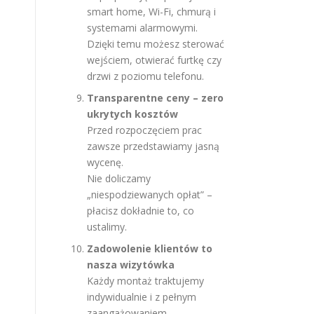
smart home, Wi-Fi, chmurą i
systemami alarmowymi.
Dzięki temu możesz sterować
wejściem, otwierać furtkę czy
drzwi z poziomu telefonu.
Transparentne ceny – zero
ukrytych kosztów
Przed rozpoczęciem prac
zawsze przedstawiamy jasną
wycenę.
Nie doliczamy
„niespodziewanych opłat” –
płacisz dokładnie to, co
ustalimy.
Zadowolenie klientów to
nasza wizytówka
Każdy montaż traktujemy
indywidualnie i z pełnym
zaangażowaniem.