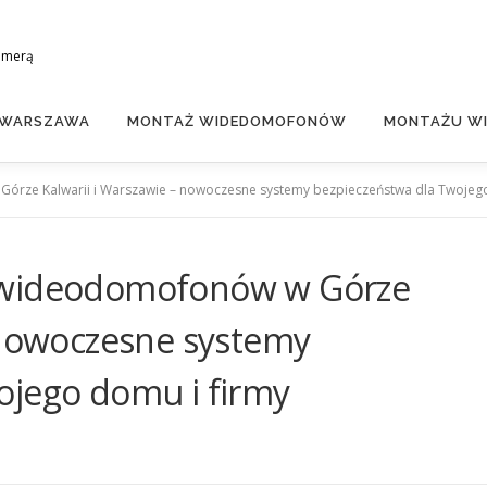
amerą
 WARSZAWA
MONTAŻ WIDEDOMOFONÓW
MONTAŻU WI
órze Kalwarii i Warszawie – nowoczesne systemy bezpieczeństwa dla Twojego
 wideodomofonów w Górze
 nowoczesne systemy
ojego domu i firmy