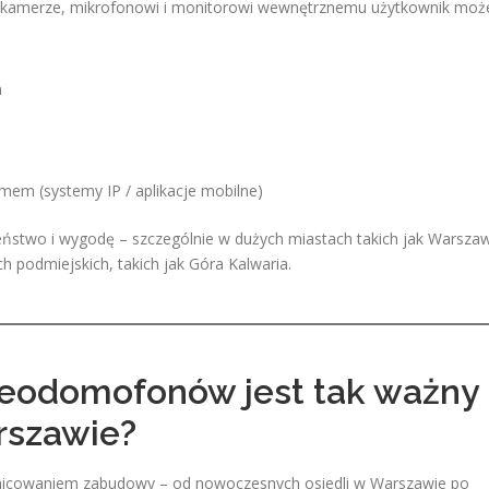
ęki kamerze, mikrofonowi i monitorowi wewnętrznemu użytkownik moż
ą
a
em (systemy IP / aplikacje mobilne)
eństwo i wygodę – szczególnie w dużych miastach takich jak Warsza
h podmiejskich, takich jak Góra Kalwaria.
eodomofonów jest tak ważny
rszawie?
żnicowaniem zabudowy – od nowoczesnych osiedli w Warszawie po