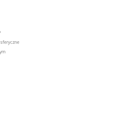
P
sferyczne
wym