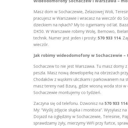
Wideodomofony Sochaczew i Warszawa – monta
Masz dom w Sochaczewie, Żelazowej Woli, Teresini
pracujesz w Warszawie i wracasz na wieczór do Soc
dzieckiem na rękach? My to ogarniamy od lat. Baz
DK50. W Warszawie robimy Wolę, Bemowo, Bielany,
technik. Numer jest jeden i prosty:
570 933 114
. Za
wieczór.
Jak robimy wideodomofony w Sochaczewie – tak
Sochaczew to nie jest Warszawa. Tu masz domy z cz
peszla. Masz nową deweloperkę na obrzeżach prz
Chodaków z wąskimi uliczkami i parkowaniem na sty
masz tereny nad Bzurą, gdzie wiosną woda stoi w 
Sochaczewie montujemy co tydzień.
Zaczyna się od telefonu. Dzwonisz na
570 933 114
My: “Wyślij zdjęcie słupka i monitora”. Wysyłasz
Dojazd na oględziny w Sochaczewie, Teresinie, Pap
sprawdzamy żyły, mierzymy WiFi przy furtce, spra