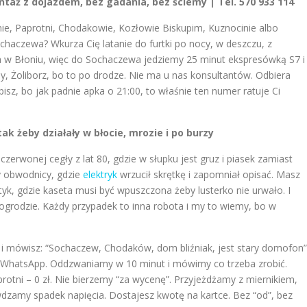
ż z dojazdem, bez gadania, bez ściemy | Tel. 570 933 114
e, Paprotni, Chodakowie, Kozłowie Biskupim, Kuznocinie albo
haczewa? Wkurza Cię latanie do furtki po nocy, w deszczu, z
a w Błoniu, więc do Sochaczewa jedziemy 25 minut ekspresówką S7 i
 Żoliborz, bo to po drodze. Nie ma u nas konsultantów. Odbiera
pisz, bo jak padnie apka o 21:00, to właśnie ten numer ratuje Ci
 żeby działały w błocie, mrozie i po burzy
erwonej cegły z lat 80, gdzie w słupku jest gruz i piasek zamiast
y obwodnicy, gdzie
elektryk
wrzucił skrętkę i zapomniał opisać. Masz
k, gdzie kaseta musi być wpuszczona żeby lusterko nie urwało. I
ogrodzie. Każdy przypadek to inna robota i my to wiemy, bo w
i mówisz: “Sochaczew, Chodaków, dom bliźniak, jest stary domofon”
 na WhatsApp. Oddzwaniamy w 10 minut i mówimy co trzeba zrobić.
rotni – 0 zł. Nie bierzemy “za wycenę”. Przyjeżdżamy z miernikiem,
wdzamy spadek napięcia. Dostajesz kwotę na kartce. Bez “od”, bez