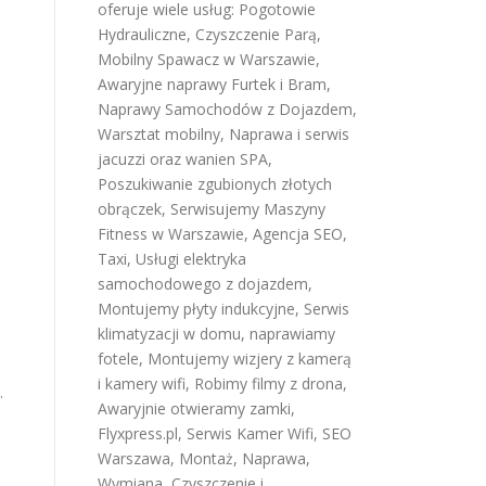
oferuje wiele usług:
Pogotowie
Hydrauliczne
,
Czyszczenie Parą
,
Mobilny Spawacz w Warszawie
,
Awaryjne naprawy Furtek i Bram
,
Naprawy Samochodów z Dojazdem
,
Warsztat mobilny
,
Naprawa i serwis
jacuzzi oraz wanien SPA
,
Poszukiwanie zgubionych złotych
obrączek
,
Serwisujemy Maszyny
Fitness w Warszawie
,
Agencja SEO
,
Taxi
,
Usługi elektryka
samochodowego z dojazdem
,
Montujemy płyty indukcyjne
,
Serwis
klimatyzacji w domu
,
naprawiamy
fotele
,
Montujemy wizjery z kamerą
i kamery wifi
,
Robimy filmy z drona
,
.
Awaryjnie otwieramy zamki
,
Flyxpress.pl
,
Serwis Kamer Wifi
,
SEO
Warszawa
,
Montaż, Naprawa,
Wymiana, Czyszczenie i