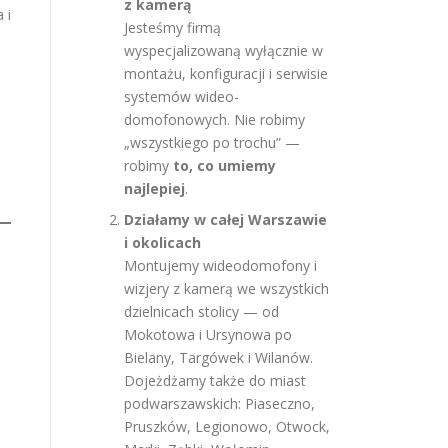
z kamerą
 i
Jesteśmy firmą
wyspecjalizowaną wyłącznie w
montażu, konfiguracji i serwisie
systemów wideo-
domofonowych. Nie robimy
„wszystkiego po trochu” —
robimy
to, co umiemy
najlepiej
.
Działamy w całej Warszawie
i okolicach
Montujemy wideodomofony i
wizjery z kamerą we wszystkich
dzielnicach stolicy — od
Mokotowa i Ursynowa po
Bielany, Targówek i Wilanów.
Dojeżdżamy także do miast
podwarszawskich: Piaseczno,
Pruszków, Legionowo, Otwock,