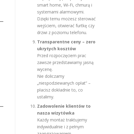
smart home, Wi-Fi, chmurą i
systemami alarmowymi.
Dzięki temu możesz sterować
wejściem, otwierać furtkę czy
drzwi z poziomu telefonu.
Transparentne ceny – zero
ukrytych kosztów
Przed rozpoczęciem prac
zawsze przedstawiamy jasną
wycenę.
Nie doliczamy
„niespodziewanych opłat” –
płacisz dokładnie to, co
ustalimy.
Zadowolenie klientów to
nasza wizytówka
Każdy montaż traktujemy
indywidualnie i z pełnym
zaangażowaniem.