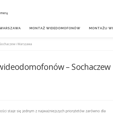
amerą
 WARSZAWA
MONTAŻ WIDEDOMOFONÓW
MONTAŻU WI
Sochaczew i Warszawa
 wideodomofonów – Sochaczew 
ści staje się jednym z najważniejszych priorytetów zarówno dla