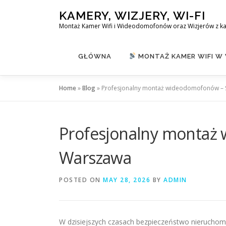
Skip
KAMERY, WIZJERY, WI-FI
to
Montaż Kamer Wifi i Wideodomofonów oraz Wizjerów z k
content
GŁÓWNA
MONTAŻ KAMER WIFI W
Home
»
Blog
»
Profesjonalny montaż wideodomofonów – 
Profesjonalny montaż
Warszawa
POSTED ON
MAY 28, 2026
BY
ADMIN
W dzisiejszych czasach bezpieczeństwo nieruchomo