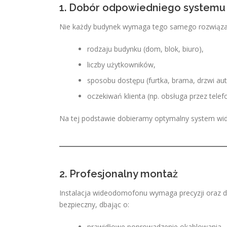
1. Dobór odpowiedniego systemu
Nie każdy budynek wymaga tego samego rozwiązan
rodzaju budynku (dom, blok, biuro),
liczby użytkowników,
sposobu dostępu (furtka, brama, drzwi au
oczekiwań klienta (np. obsługa przez telefo
Na tej podstawie dobieramy optymalny system w
2. Profesjonalny montaż
Instalacja wideodomofonu wymaga precyzji oraz do
bezpieczny, dbając o:
prawidłowe poprowadzenie okablowania,