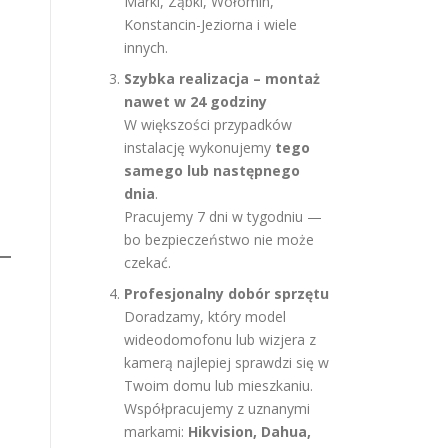
Marki, Ząbki, Wołomin,
Konstancin-Jeziorna i wiele
innych.
Szybka realizacja – montaż
nawet w 24 godziny
W większości przypadków
instalację wykonujemy
tego
o
samego lub następnego
dnia
.
Pracujemy 7 dni w tygodniu —
bo bezpieczeństwo nie może
czekać.
Profesjonalny dobór sprzętu
Doradzamy, który model
wideodomofonu lub wizjera z
kamerą najlepiej sprawdzi się w
Twoim domu lub mieszkaniu.
Współpracujemy z uznanymi
markami:
Hikvision, Dahua,