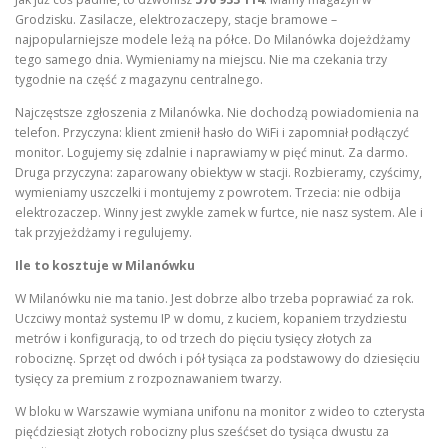
Grodzisku. Zasilacze, elektrozaczepy, stacje bramowe –
najpopularniejsze modele leżą na półce. Do Milanówka dojeżdżamy
tego samego dnia. Wymieniamy na miejscu. Nie ma czekania trzy
tygodnie na część z magazynu centralnego.
Najczęstsze zgłoszenia z Milanówka. Nie dochodzą powiadomienia na
telefon. Przyczyna: klient zmienił hasło do WiFi i zapomniał podłączyć
monitor. Logujemy się zdalnie i naprawiamy w pięć minut. Za darmo.
Druga przyczyna: zaparowany obiektyw w stacji. Rozbieramy, czyścimy,
wymieniamy uszczelki i montujemy z powrotem. Trzecia: nie odbija
elektrozaczep. Winny jest zwykle zamek w furtce, nie nasz system. Ale i
tak przyjeżdżamy i regulujemy.
Ile to kosztuje w Milanówku
W Milanówku nie ma tanio. Jest dobrze albo trzeba poprawiać za rok.
Uczciwy montaż systemu IP w domu, z kuciem, kopaniem trzydziestu
metrów i konfiguracją, to od trzech do pięciu tysięcy złotych za
robociznę. Sprzęt od dwóch i pół tysiąca za podstawowy do dziesięciu
tysięcy za premium z rozpoznawaniem twarzy.
W bloku w Warszawie wymiana unifonu na monitor z wideo to czterysta
pięćdziesiąt złotych robocizny plus sześćset do tysiąca dwustu za