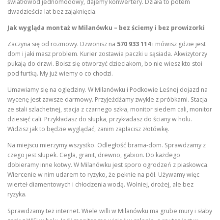
światłowód jednomodowy, dajemy konwertery. Działa to potem
dwadzieścia lat bez zająknięcia.
Jak wygląda montaż w Milanówku – bez ściemy i bez prowizorki
Zaczyna się od rozmowy. Dzwonisz na
570 933 114
i mówisz gdzie jest
dom i jaki masz problem. Kurier zostawia paczki u sąsiada. Akwizytorzy
pukają do drzwi. Boisz się otworzyć dzieciakom, bo nie wiesz kto stoi
pod furtką. My już wiemy o co chodzi.
Umawiamy się na oględziny. W Milanówku i Podkowie Leśnej dojazd na
wycenę jest zawsze darmowy. Przyjeżdżamy zwykle z próbkami. Stacja
ze stali szlachetnej, stacja z czarnego szkła, monitor siedem cali, monitor
dziesięć cali. Przykładasz do słupka, przykładasz do ściany w holu.
Widzisz jak to będzie wyglądać, zanim zapłacisz złotówkę.
Na miejscu mierzymy wszystko. Odległość brama-dom. Sprawdzamy z
czego jest słupek. Cegła, granit, drewno, gabion. Do każdego
dobieramy inne kotwy. W Milanówku jest sporo ogrodzeń z piaskowca.
Wiercenie w nim udarem to ryzyko, że pęknie na pół. Używamy więc
wierteł diamentowych i chłodzenia wodą. Wolniej, drożej, ale bez
ryzyka.
Sprawdzamy też internet. Wiele willi w Milanówku ma grube mury i słaby