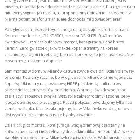
zasięg WiFi w holu. Jeśli monitor ma wisieć w salonie, a router jest w
piwnicy, to aplikacja w telefonie będzie działać jak chce. Dlatego od razu
mierzymy sygnał i jak trzeba, to proponujemy dołożenie access pointa.
Nie ma potem telefonu “Panie, nie dochodzą mi powiadomienia”.
Po oględzinach, jeszcze tego samego dnia, dostajesz ofertę na maila.
Konkret: model stacji DS-KD8003, monitor DS-KH9510, 40 metrów
światłowodu, zasilacz buforowy, montaż, konfiguracja. Cena brutto.
Termin. Zero gwiazdek. Jak w trakcie kopania trafimy na korzeń
chronionego dębu i trzeba będzie robić przecisk, to jest nasz koszt. Nie
dzwonimy z tekstem o dopłacie.
Sam montaż w domu w Milanówku trwa zwykle dwa dni. Dzień pierwszy
to ziemia. Kopiemy ręcznie, bo w ogrodach w Milanówku nie wjedziesz
koparką. Układamy rurę osłonową HDPE pięćdziesiąt milimetrów,
sześćdziesiąt centymetrów pod ziemią. W środku światłowód, kabel
zasilający i zapasowa skrętka. Wszystkie zakręty robimy łagodne, żeby
kiedyś dało się coś przeciągnąć. Puszki połączeniowe dajemy tylko nad
ziemią, w słupku. Nic nie zakopujemy, bo w Milanówku woda gruntowa
jest wysoko i po zimie w puszce byłoby akwarium.
Dzień drugi to montaż i konfiguracja. Stację bramową osadzamy na
kotwie chemicznej i uszczelniamy dekarskim silikonem Soudal. Zawsze z
daszkiem, bo deszcze w Milanówku zacina ukośnie. W domu wieszamy