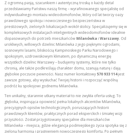
Z ogromną pasją, szacunkiem i autentyczną troską o każdy detal
przedstawiamy Państwu naszą firmę – wyrafinowanego specjalistę od
indywidualnego montażu wideodomofonów, który od lat tworzy oazy
prawdziwego spokoju i nowoczesnego bezpieczeństwa w
prestiżowych, zielonych lokalizacjach wokół stolicy. Specjalizujemy się w
kompleksowych instalacjach inteligentnych wideodomofonów idealnie
dopasowanych do potrzeb mieszkańców
Milanówka
i
Warszawy
. Od
urokliwych, willowych dzielnic Milanówka z jego pięknymi ogrodami,
sosnowymi lasami, bliskością Kampinoskiego Parku Narodowego i
spokojnym, uzdrowiskowym klimatem, po dynamiczną energię
wszystkich dzielnic Warszawy – budujemy systemy, które nie tylko
chronią, ale także podkreślają charakter domu, szanują naturę i dają
głębokie poczucie pewności. Nasz numer kontaktowy
570 933 114
jest
zawsze gotowy, aby wysłuchać Twojej historii i rozpocząć wspólną
podróż ku spokojowi godnemu Milanówka.
Ten unikalny, starannie utkany materiał to nie zwykła oferta usług. To
głęboka, inspirująca opowieść pełna lokalnych akcentów Milanówka,
precyzyjnych opisów technologicznych, poruszających historii
prawdziwych klientów, praktycznych porad eksperckich i śmiałej wizji
przyszłości. Został przygotowany specjalnie dla mieszkańców
Milanówka – miejsca, gdzie elegancja podmiejskiego życia spotyka się z
zieloną harmonią i pragnieniem nowoczesnego komfortu. Po pełnym