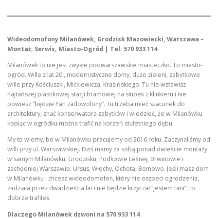
Wideodomofony Milanówek, Grodzisk Mazowiecki, Warszawa –
Montaż, Serwis, Miasto-Ogród | Tel: 570 933 114
Milanówek to nie jest zwykłe podwarszawskie miasteczko. To miasto-
ogród. Wille z lat 20., modernistyczne domy, dużo zieleni, zabytkowe
wille przy Kościuszki, Mickiewicza, Krasińskiego. Tu nie wstawisz
najtańszej plastikowej stacji bramowej na słupek z klinkieru i nie
powiesz “będzie Pan zadowolony”. Tu trzeba mieć szacunek do
architektury, znać konserwatora zabytków i wiedzieć, że w Milanówku
kopiąc w ogródku można trafić na korzeń stuletniego dębu.
My to wiemy, bo w Milanówku pracujemy od 2016 roku. Zaczynaliśmy od
willi przy ul. Warszawskiej. Dziś mamy za sobą ponad dwieście montaży
w samym Milanówku, Grodzisku, Podkowie Leśnej, Brwinowie i
zachodniej Warszawie: Ursus, Włochy, Ochota, Bemowo. Jeśli masz dom
w Milanówku i chcesz wideodomofon, który nie oszpeci ogrodzenia,
zadziała przez dwadzieścia lat i nie będzie krzyczał “jestem tani”, to
dobrze trafiłeś.
Dlaczego Milanówek dzwoni na 570 933 114