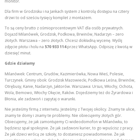
monitor.
Dla firm w Grodzisku i na Jankach system z kontrolą dostępu na cztery
drzwi to od sześciu tysięcy komplet z montażem.
To są ceny brutto z ośmioprocentowym VAT dla osób prywatnych.
Dojazd Milanówek, Grodzisk, Podkowa, Brwinów, Nadarzyn – zero
złotych. Warszawa – zero złotych. Chcesz dokładną wycenę. Wyślij
zdjęcie płotu i holu na
570 933 114
przez WhatsApp. Odpiszę z kwotą w
dziesięć minut.
Gdzie działamy
Milanówek: Centrum, Grudów, Kazimierówka, Nowa Wieś, Polesie,
Turczynek. Gminy obok: Grodzisk Mazowiecki, Podkowa Leśna, Brwinów,
Otrębusy, Kanie, Nadarzyn, Jaktorów. Warszawa: Ursus, Włochy, Ochota,
Wola, Bemowo, Włochy Okęcie, Raków. Dojedziemy też do Żyrardowa i
Błonia, ale zadzwoń i zapytaj o warunki.
Nie jesteśmy firmą z internetu. Jesteśmy z Twojej okolicy. Znamy te ulice,
znamy te domy i znamy te problemy. Nie obiecujemy złotych gór.
Obiecujemy, że jak zamontujemy Ci wideodomofon w Milanówku, to
będziesz spał spokojnie. Że jak zadzwoni kurier, to go wpuścisz z pracy.
Że jak dzieci wrócą ze szkoły, to dostaniesz powiadomienie. Że jak