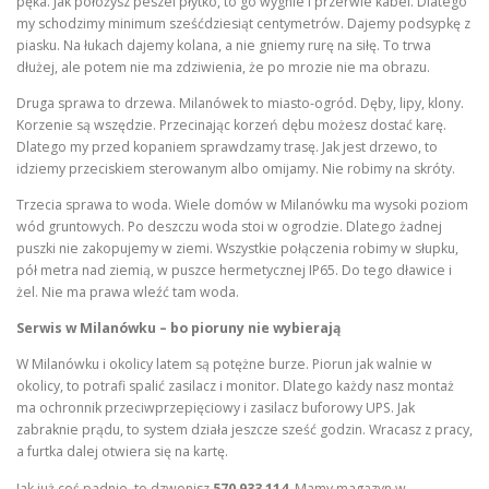
pęka. Jak położysz peszel płytko, to go wygnie i przerwie kabel. Dlatego
my schodzimy minimum sześćdziesiąt centymetrów. Dajemy podsypkę z
piasku. Na łukach dajemy kolana, a nie gniemy rurę na siłę. To trwa
dłużej, ale potem nie ma zdziwienia, że po mrozie nie ma obrazu.
Druga sprawa to drzewa. Milanówek to miasto-ogród. Dęby, lipy, klony.
Korzenie są wszędzie. Przecinając korzeń dębu możesz dostać karę.
Dlatego my przed kopaniem sprawdzamy trasę. Jak jest drzewo, to
idziemy przeciskiem sterowanym albo omijamy. Nie robimy na skróty.
Trzecia sprawa to woda. Wiele domów w Milanówku ma wysoki poziom
wód gruntowych. Po deszczu woda stoi w ogrodzie. Dlatego żadnej
puszki nie zakopujemy w ziemi. Wszystkie połączenia robimy w słupku,
pół metra nad ziemią, w puszce hermetycznej IP65. Do tego dławice i
żel. Nie ma prawa wleźć tam woda.
Serwis w Milanówku – bo pioruny nie wybierają
W Milanówku i okolicy latem są potężne burze. Piorun jak walnie w
okolicy, to potrafi spalić zasilacz i monitor. Dlatego każdy nasz montaż
ma ochronnik przeciwprzepięciowy i zasilacz buforowy UPS. Jak
zabraknie prądu, to system działa jeszcze sześć godzin. Wracasz z pracy,
a furtka dalej otwiera się na kartę.
Jak już coś padnie, to dzwonisz
570 933 114
. Mamy magazyn w