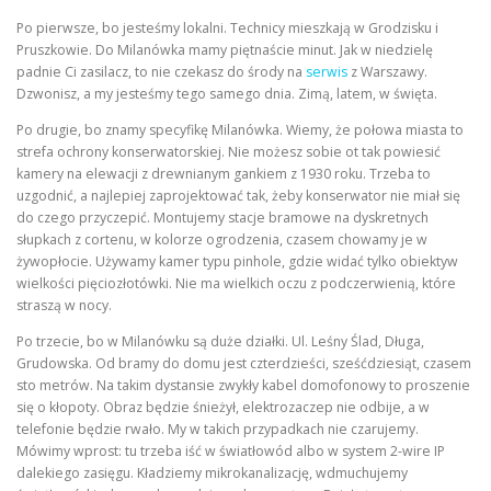
Po pierwsze, bo jesteśmy lokalni. Technicy mieszkają w Grodzisku i
Pruszkowie. Do Milanówka mamy piętnaście minut. Jak w niedzielę
padnie Ci zasilacz, to nie czekasz do środy na
serwis
z Warszawy.
Dzwonisz, a my jesteśmy tego samego dnia. Zimą, latem, w święta.
Po drugie, bo znamy specyfikę Milanówka. Wiemy, że połowa miasta to
strefa ochrony konserwatorskiej. Nie możesz sobie ot tak powiesić
kamery na elewacji z drewnianym gankiem z 1930 roku. Trzeba to
uzgodnić, a najlepiej zaprojektować tak, żeby konserwator nie miał się
do czego przyczepić. Montujemy stacje bramowe na dyskretnych
słupkach z cortenu, w kolorze ogrodzenia, czasem chowamy je w
żywopłocie. Używamy kamer typu pinhole, gdzie widać tylko obiektyw
wielkości pięciozłotówki. Nie ma wielkich oczu z podczerwienią, które
straszą w nocy.
Po trzecie, bo w Milanówku są duże działki. Ul. Leśny Ślad, Długa,
Grudowska. Od bramy do domu jest czterdzieści, sześćdziesiąt, czasem
sto metrów. Na takim dystansie zwykły kabel domofonowy to proszenie
się o kłopoty. Obraz będzie śnieżył, elektrozaczep nie odbije, a w
telefonie będzie rwało. My w takich przypadkach nie czarujemy.
Mówimy wprost: tu trzeba iść w światłowód albo w system 2-wire IP
dalekiego zasięgu. Kładziemy mikrokanalizację, wdmuchujemy