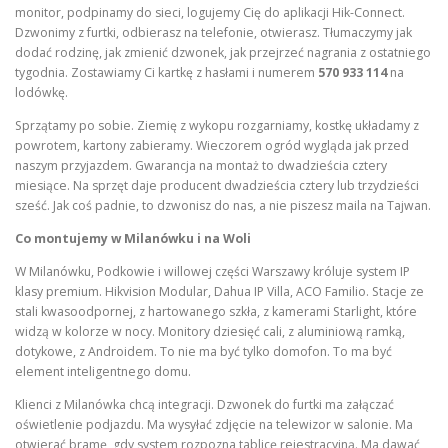
monitor, podpinamy do sieci, logujemy Cię do aplikacji Hik-Connect.
Dzwonimy z furtki, odbierasz na telefonie, otwierasz. Tłumaczymy jak
dodać rodzinę, jak zmienić dzwonek, jak przejrzeć nagrania z ostatniego
tygodnia. Zostawiamy Ci kartkę z hasłami i numerem
570 933 114
na
lodówkę.
Sprzątamy po sobie. Ziemię z wykopu rozgarniamy, kostkę układamy z
powrotem, kartony zabieramy. Wieczorem ogród wygląda jak przed
naszym przyjazdem. Gwarancja na montaż to dwadzieścia cztery
miesiące. Na sprzęt daje producent dwadzieścia cztery lub trzydzieści
sześć. Jak coś padnie, to dzwonisz do nas, a nie piszesz maila na Tajwan.
Co montujemy w Milanówku i na Woli
W Milanówku, Podkowie i willowej części Warszawy króluje system IP
klasy premium. Hikvision Modular, Dahua IP Villa, ACO Familio. Stacje ze
stali kwasoodpornej, z hartowanego szkła, z kamerami Starlight, które
widzą w kolorze w nocy. Monitory dziesięć cali, z aluminiową ramką,
dotykowe, z Androidem. To nie ma być tylko domofon. To ma być
element inteligentnego domu.
Klienci z Milanówka chcą integracji. Dzwonek do furtki ma załączać
oświetlenie podjazdu. Ma wysyłać zdjęcie na telewizor w salonie. Ma
otwierać bramę, gdy system rozpozna tablicę rejestracyjną. Ma dawać