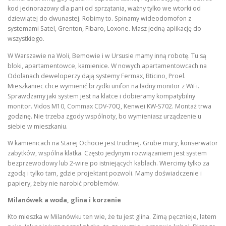
kod jednorazowy dla pani od sprzątania, ważny tylko we wtorki od
dziewiątej do dwunastej. Robimy to. Spinamy wideodomofon z
systemami Satel, Grenton, Fibaro, Loxone. Masz jedną aplikację do
wszystkiego.
W Warszawie na Woli, Bemowie i w Ursusie mamy inną robotę. Tu są
bloki, apartamentowce, kamienice. W nowych apartamentowcach na
Odolanach deweloperzy dają systemy Fermax, Bticino, Proel.
Mieszkaniec chce wymienić brzydki unifon na ładny monitor z WiFi.
Sprawdzamy jaki system jest na klatce i dobieramy kompatybilny
monitor. Vidos M10, Commax CDV-70Q, Kenwei KW-S702. Montaż trwa
godzinę. Nie trzeba zgody wspólnoty, bo wymieniasz urządzenie u
siebie w mieszkaniu.
W kamienicach na Starej Ochocie jest trudniej. Grube mury, konserwator
zabytków, wspólna klatka. Często jedynym rozwiązaniem jest system
bezprzewodowy lub 2-wire po istniejących kablach. Wiercimy tylko za
zgodą i tylko tam, gdzie projektant pozwoli. Mamy doświadczenie i
papiery, żeby nie narobić problemów.
Milanówek a woda, glina i korzenie
Kto mieszka w Milanówku ten wie, że tu jest glina. Zimą pęcznieje, latem