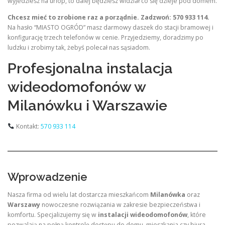
wyjedziesz na urlop, to dalej będziesz widział co się dzieje pod domem.
Chcesz mieć to zrobione raz a porządnie. Zadzwoń: 570 933 114.
Na hasło “MIASTO OGRÓD” masz darmowy daszek do stacji bramowej i
konfigurację trzech telefonów w cenie. Przyjedziemy, doradzimy po
ludzku i zrobimy tak, żebyś polecał nas sąsiadom.
Profesjonalna instalacja
wideodomofonów w
Milanówku i Warszawie
Kontakt:
570 933 114
Wprowadzenie
Nasza firma od wielu lat dostarcza mieszkańcom
Milanówka
oraz
Warszawy
nowoczesne rozwiązania w zakresie bezpieczeństwa i
komfortu. Specjalizujemy się w
instalacji wideodomofonów
, które
pozwalają na pełną kontrolę dostępu do domu, mieszkania czy biura.