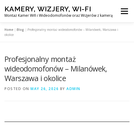
Skip
KAMERY, WIZJERY, WI-FI
to
Menu
content
Montaż Kamer Wifi i Wideodomofonów oraz Wizjerów z kamerą
Home
»
Blog
»
Profesjonalny montaż wideodomofonów – Milanówek, Warszawa i
GŁÓWNA
MONTAŻ KAMER WIFI W WARSZAWA
okolice
Profesjonalny montaż
MONTAŻ WIDEDOMOFONÓW
wideodomofonów – Milanówek,
Warszawa i okolice
MONTAŻU WIZJERÓW Z KAMERĄ
BLOG
POSTED ON
MAY 26, 2026
BY
ADMIN
PL
KONTAKT