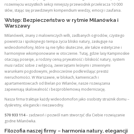
rozwinięciu wszystkich sekcji niniejszy przewodnik przekracza 10 000
słów, stając się prawdziwym kompendium wiedzy, emocji i zaufania.
Wstęp: Bezpieczeństwo w rytmie Milanówka i
Warszawy
Milanówek, znany z malowniczych willi, zadbanych ogrodów, czystego
powietrza i spokojnego tempa życia blisko natury, zasługuje na
wideodomofony, które są nie tylko skuteczne, ale także estetyczne i
harmonijnie wkomponowane w otoczenie. Tutaj, gdzie lasy Kampinoskie
otaczają posesje, a rodziny cenią prywatność i bliskość natury, system
musi radzić sobie z wilgocią, zwierzętami leśnymi i zmiennymi
warunkami pogodowymi, jednocześnie podkreślając prestiż
nieruchomości. W Warszawie, w blokach, kamienicach i
apartamentowcach od Bielan po Wilanów, nasze rozwiązania
zapewniają skalowalność i bezproblemową modernizację.
Nasza firma traktuje każdy wideodomofon jako osobisty strażnik domu –
dyskretny, elegancki i niezawodny.
570 933 114
– zadzwoń i pozwól nam stworzyć dla Ciebie rozwiązanie
godne Milanówka.
Filozofia naszej firmy – harmonia natury, elegancji