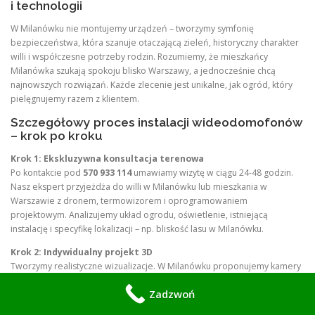
i technologii
W Milanówku nie montujemy urządzeń – tworzymy symfonię
bezpieczeństwa, która szanuje otaczającą zieleń, historyczny charakter
willi i współczesne potrzeby rodzin. Rozumiemy, że mieszkańcy
Milanówka szukają spokoju blisko Warszawy, a jednocześnie chcą
najnowszych rozwiązań. Każde zlecenie jest unikalne, jak ogród, który
pielęgnujemy razem z klientem.
Szczegółowy proces instalacji wideodomofonów
– krok po kroku
Krok 1: Ekskluzywna konsultacja terenowa
Po kontakcie pod
570 933 114
umawiamy wizytę w ciągu 24-48 godzin.
Nasz ekspert przyjeżdża do willi w Milanówku lub mieszkania w
Warszawie z dronem, termowizorem i oprogramowaniem
projektowym. Analizujemy układ ogrodu, oświetlenie, istniejącą
instalację i specyfikę lokalizacji – np. bliskość lasu w Milanówku.
Krok 2: Indywidualny projekt 3D
Tworzymy realistyczne wizualizacje. W Milanówku proponujemy kamery
panoramiczne 180° obejmujące ogród i granicę z lasem, eleganckie
Zadzwoń
stacje zewnętrzne w matowym wykończeniu pasującym do elewacji. W
Warszawie – systemy wielostanowiskowe dla wspólnot.