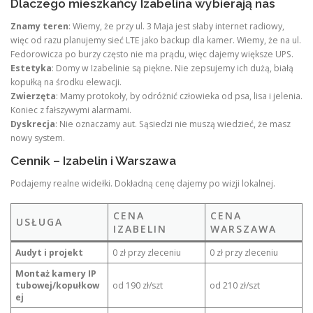
Dlaczego mieszkańcy Izabelina wybierają nas
Znamy teren
: Wiemy, że przy ul. 3 Maja jest słaby internet radiowy,
więc od razu planujemy sieć LTE jako backup dla kamer. Wiemy, że na ul.
Fedorowicza po burzy często nie ma prądu, więc dajemy większe UPS.
Estetyka
: Domy w Izabelinie są piękne. Nie zepsujemy ich dużą, białą
kopułką na środku elewacji.
Zwierzęta
: Mamy protokoły, by odróżnić człowieka od psa, lisa i jelenia.
Koniec z fałszywymi alarmami.
Dyskrecja
: Nie oznaczamy aut. Sąsiedzi nie muszą wiedzieć, że masz
nowy system.
Cennik – Izabelin i Warszawa
Podajemy realne widełki. Dokładną cenę dajemy po wizji lokalnej.
CENA
CENA
USŁUGA
IZABELIN
WARSZAWA
Audyt i projekt
0 zł przy zleceniu
0 zł przy zleceniu
Montaż kamery IP
tubowej/kopułkow
od 190 zł/szt
od 210 zł/szt
ej