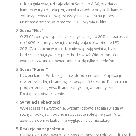
odcina gniazdka, uzbraja alarm Satel lub AJAX, przełącza
kamery w tryb detekcji AI, zamyka zawór wody. Jeśli kamera
zobaczy człowieka, włącza wszystkie światła na posesji,
uruchamia syrenę w kamerze TiOC i wysyła Ci klip.
Scena “Noc”
O 23:00 rolety w sypialniach zamykają się do 80%, na parterze
do 100%. Kamery zewnętrzne włączają doświetlenie LED na
20%. Czujki ruchu w ogrodzie nie włączają światła, by nie
budzić, ale nagrywanie przechodzi w 4K. Wideodomofon
wycisza dzwonek, powiadomienia idą tylko na telefon.
Scena “Kurier”
Dzwoni kurier. Widzisz go na wideodomofonie. Z aplikacji
otwierasz furtkę i bramę wjazdową na 60 sekund. Kamera nad
podjazdem nagrywa. Brama zamyka się automatycznie.
Dostajesz potwierdzenie.
Symulacja obecności
Wyjeżdżasz na 2 tygodnie. System losowo zapala światła w
różnych pokojach, podnosi i opuszcza rolety, włącza TV. Z
zewnątrz dom w Izabelinie wygląda na zamieszkały.
Reakcja na zagrożenia
Czujka dymu wykrywa pożar. System: otwiera rolety na drogach