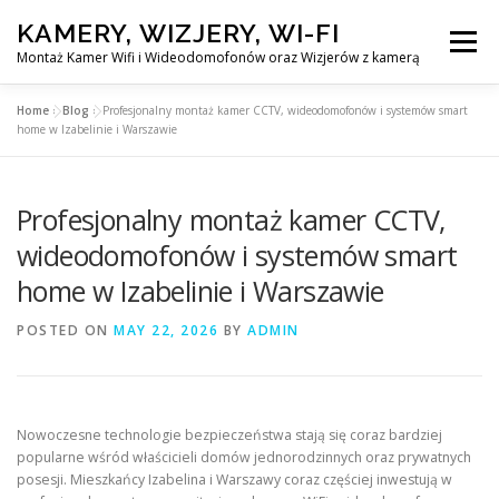
Skip
KAMERY, WIZJERY, WI-FI
to
Menu
content
Montaż Kamer Wifi i Wideodomofonów oraz Wizjerów z kamerą
Home
»
Blog
»
Profesjonalny montaż kamer CCTV, wideodomofonów i systemów smart
GŁÓWNA
MONTAŻ KAMER WIFI W WARSZAWA
home w Izabelinie i Warszawie
Profesjonalny montaż kamer CCTV,
MONTAŻ WIDEDOMOFONÓW
wideodomofonów i systemów smart
home w Izabelinie i Warszawie
MONTAŻU WIZJERÓW Z KAMERĄ
BLOG
POSTED ON
MAY 22, 2026
BY
ADMIN
PL
KONTAKT
Nowoczesne technologie bezpieczeństwa stają się coraz bardziej
popularne wśród właścicieli domów jednorodzinnych oraz prywatnych
posesji. Mieszkańcy Izabelina i Warszawy coraz częściej inwestują w