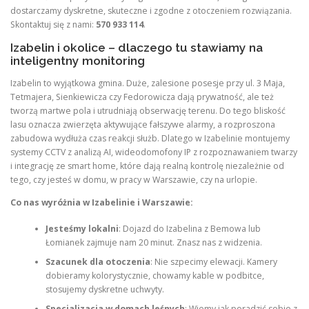
dostarczamy dyskretne, skuteczne i zgodne z otoczeniem rozwiązania.
Skontaktuj się z nami:
570 933 114
.
Izabelin i okolice – dlaczego tu stawiamy na
inteligentny monitoring
Izabelin to wyjątkowa gmina. Duże, zalesione posesje przy ul. 3 Maja,
Tetmajera, Sienkiewicza czy Fedorowicza dają prywatność, ale też
tworzą martwe pola i utrudniają obserwację terenu. Do tego bliskość
lasu oznacza zwierzęta aktywujące fałszywe alarmy, a rozproszona
zabudowa wydłuża czas reakcji służb. Dlatego w Izabelinie montujemy
systemy CCTV z analizą AI, wideodomofony IP z rozpoznawaniem twarzy
i integrację ze smart home, które dają realną kontrolę niezależnie od
tego, czy jesteś w domu, w pracy w Warszawie, czy na urlopie.
Co nas wyróżnia w Izabelinie i Warszawie:
Jesteśmy lokalni
: Dojazd do Izabelina z Bemowa lub
Łomianek zajmuje nam 20 minut. Znasz nas z widzenia.
Szacunek dla otoczenia
: Nie szpecimy elewacji. Kamery
dobieramy kolorystycznie, chowamy kable w podbitce,
stosujemy dyskretne uchwyty.
Specjalizacja w domach leśnych
: Wiemy jak poradzić sobie z