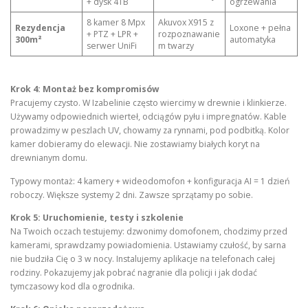
+ dysk 4TB
ogrzewania
8 kamer 8 Mpx
Akuvox X915 z
Rezydencja
Loxone + pełna
+ PTZ + LPR +
rozpoznawanie
300m²
automatyka
serwer UniFi
m twarzy
Krok 4: Montaż bez kompromisów
Pracujemy czysto. W Izabelinie często wiercimy w drewnie i klinkierze.
Używamy odpowiednich wierteł, odciągów pyłu i impregnatów. Kable
prowadzimy w peszlach UV, chowamy za rynnami, pod podbitką. Kolor
kamer dobieramy do elewacji. Nie zostawiamy białych koryt na
drewnianym domu.
Typowy montaż: 4 kamery + wideodomofon + konfiguracja AI = 1 dzień
roboczy. Większe systemy 2 dni. Zawsze sprzątamy po sobie.
Krok 5: Uruchomienie, testy i szkolenie
Na Twoich oczach testujemy: dzwonimy domofonem, chodzimy przed
kamerami, sprawdzamy powiadomienia. Ustawiamy czułość, by sarna
nie budziła Cię o 3 w nocy. Instalujemy aplikacje na telefonach całej
rodziny. Pokazujemy jak pobrać nagranie dla policji i jak dodać
tymczasowy kod dla ogrodnika.