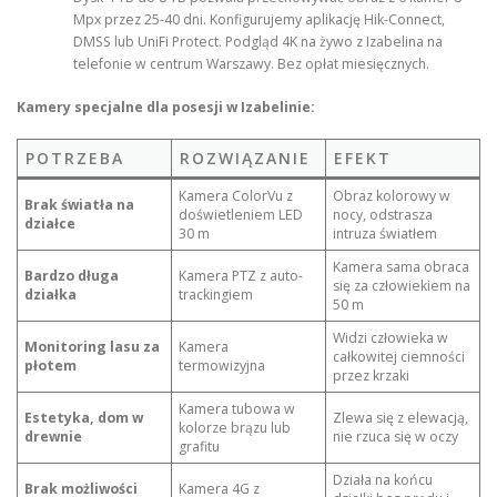
Mpx przez 25-40 dni. Konfigurujemy aplikację Hik-Connect,
DMSS lub UniFi Protect. Podgląd 4K na żywo z Izabelina na
telefonie w centrum Warszawy. Bez opłat miesięcznych.
Kamery specjalne dla posesji w Izabelinie:
POTRZEBA
ROZWIĄZANIE
EFEKT
Kamera ColorVu z
Obraz kolorowy w
Brak światła na
doświetleniem LED
nocy, odstrasza
działce
30 m
intruza światłem
Kamera sama obraca
Bardzo długa
Kamera PTZ z auto-
się za człowiekiem na
działka
trackingiem
50 m
Widzi człowieka w
Monitoring lasu za
Kamera
całkowitej ciemności
płotem
termowizyjna
przez krzaki
Kamera tubowa w
Estetyka, dom w
Zlewa się z elewacją,
kolorze brązu lub
drewnie
nie rzuca się w oczy
grafitu
Działa na końcu
Brak możliwości
Kamera 4G z