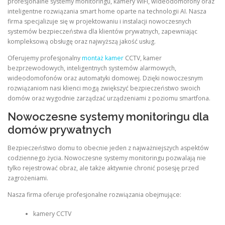
profesjonalne systemy monitoringu, kamery WiFi, wideodomofony oraz
inteligentne rozwiązania smart home oparte na technologii AI. Nasza
firma specjalizuje się w projektowaniu i instalacji nowoczesnych
systemów bezpieczeństwa dla klientów prywatnych, zapewniając
kompleksową obsługę oraz najwyższą jakość usług.
Oferujemy profesjonalny
montaż kamer
CCTV, kamer
bezprzewodowych, inteligentnych systemów alarmowych,
wideodomofonów oraz automatyki domowej. Dzięki nowoczesnym
rozwiązaniom nasi klienci mogą zwiększyć bezpieczeństwo swoich
domów oraz wygodnie zarządzać urządzeniami z poziomu smartfona.
Nowoczesne systemy monitoringu dla
domów prywatnych
Bezpieczeństwo domu to obecnie jeden z najważniejszych aspektów
codziennego życia. Nowoczesne systemy monitoringu pozwalają nie
tylko rejestrować obraz, ale także aktywnie chronić posesję przed
zagrożeniami.
Nasza firma oferuje profesjonalne rozwiązania obejmujące:
kamery CCTV