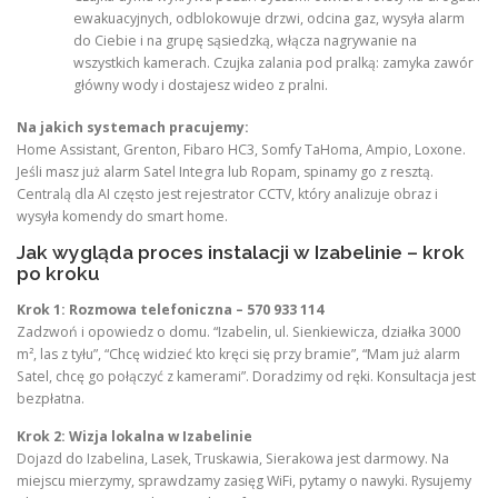
ewakuacyjnych, odblokowuje drzwi, odcina gaz, wysyła alarm
do Ciebie i na grupę sąsiedzką, włącza nagrywanie na
wszystkich kamerach. Czujka zalania pod pralką: zamyka zawór
główny wody i dostajesz wideo z pralni.
Na jakich systemach pracujemy:
Home Assistant, Grenton, Fibaro HC3, Somfy TaHoma, Ampio, Loxone.
Jeśli masz już alarm Satel Integra lub Ropam, spinamy go z resztą.
Centralą dla AI często jest rejestrator CCTV, który analizuje obraz i
wysyła komendy do smart home.
Jak wygląda proces instalacji w Izabelinie – krok
po kroku
Krok 1: Rozmowa telefoniczna – 570 933 114
Zadzwoń i opowiedz o domu. “Izabelin, ul. Sienkiewicza, działka 3000
m², las z tyłu”, “Chcę widzieć kto kręci się przy bramie”, “Mam już alarm
Satel, chcę go połączyć z kamerami”. Doradzimy od ręki. Konsultacja jest
bezpłatna.
Krok 2: Wizja lokalna w Izabelinie
Dojazd do Izabelina, Lasek, Truskawia, Sierakowa jest darmowy. Na
miejscu mierzymy, sprawdzamy zasięg WiFi, pytamy o nawyki. Rysujemy