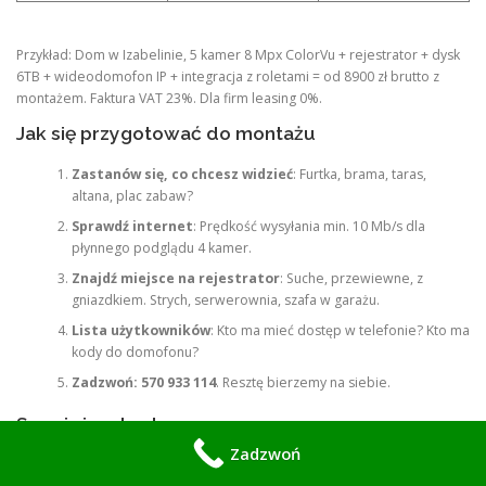
Przykład: Dom w Izabelinie, 5 kamer 8 Mpx ColorVu + rejestrator + dysk
6TB + wideodomofon IP + integracja z roletami = od 8900 zł brutto z
montażem. Faktura VAT 23%. Dla firm leasing 0%.
Jak się przygotować do montażu
Zastanów się, co chcesz widzieć
: Furtka, brama, taras,
altana, plac zabaw?
Sprawdź internet
: Prędkość wysyłania min. 10 Mb/s dla
płynnego podglądu 4 kamer.
Znajdź miejsce na rejestrator
: Suche, przewiewne, z
gniazdkiem. Strych, serwerownia, szafa w garażu.
Lista użytkowników
: Kto ma mieć dostęp w telefonie? Kto ma
kody do domofonu?
Zadzwoń: 570 933 114
. Resztę bierzemy na siebie.
Serwis i rozbudowa
Zadzwoń
Każdy system można rozbudować. Za rok chcesz dodać kamerę na
domek narzędzi? Dołożymy. Zmieniasz telefon? Skonfigurujemy apkę