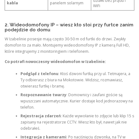
działki bez prądu i
kabla
panelem solarnym
WiFi
2. Wideodomofony IP – wiesz kto stoi przy furtce zanim
podejdzie do domu
W Izabelinie posesje mają często 30-50 m od furtki do drzwi. Zwykły
domofon to za mało. Montujemy wideodomofony IP z kamerą Full HD,
które integrujemy z monitoringiem i telefonem.
Co potrafi nowoczesny wideodomofon w Izabelinie:
Podgląd z telefonu
: Ktoś dzwoni furtką przy ul. Tetmajera, a
Ty odbierasz z biura na Mokotowie. Widzisz, rozmawiasz,
otwierasz furtkę i bramę.
Rozpoznawanie twarzy
: Domownicy i zaufani goście są
wpuszczani automatycznie. Kurier dostaje kod jednorazowy na
telefon.
Rejestracja zdarzeń
: Każde wywołanie to zdjęcie lub klip 15 s
zapisany na rejestratorze CCTV. Wiesz kto był, nawet jak nie
odebrałeś.
Integracja z kamerami
: Po naciśnięciu dzwonka, na TV w