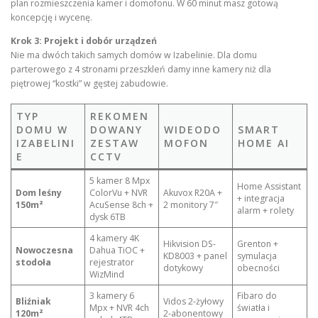
plan rozmieszczenia kamer i domofonu. W 60 minut masz gotową
koncepcję i wycenę.
Krok 3: Projekt i dobór urządzeń
Nie ma dwóch takich samych domów w Izabelinie. Dla domu
parterowego z 4 stronami przeszkleń damy inne kamery niż dla
piętrowej “kostki” w gęstej zabudowie.
TYP
REKOMEN
DOMU W
DOWANY
WIDEODO
SMART
IZABELINI
ZESTAW
MOFON
HOME AI
E
CCTV
5 kamer 8 Mpx
Home Assistant
Dom leśny
ColorVu + NVR
Akuvox R20A +
+ integracja
150m²
AcuSense 8ch +
2 monitory 7″
alarm + rolety
dysk 6TB
4 kamery 4K
Hikvision DS-
Grenton +
Nowoczesna
Dahua TiOC +
KD8003 + panel
symulacja
stodoła
rejestrator
dotykowy
obecności
WizMind
3 kamery 6
Fibaro do
Bliźniak
Vidos 2-żyłowy
Mpx + NVR 4ch
światła i
120m²
2-abonentowy