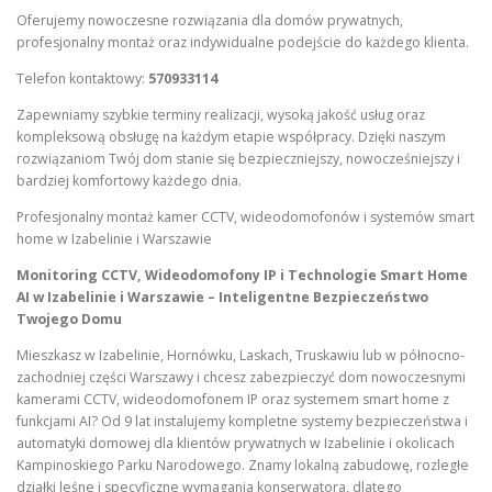
Oferujemy nowoczesne rozwiązania dla domów prywatnych,
profesjonalny montaż oraz indywidualne podejście do każdego klienta.
Telefon kontaktowy:
570933114
Zapewniamy szybkie terminy realizacji, wysoką jakość usług oraz
kompleksową obsługę na każdym etapie współpracy. Dzięki naszym
rozwiązaniom Twój dom stanie się bezpieczniejszy, nowocześniejszy i
bardziej komfortowy każdego dnia.
Profesjonalny montaż kamer CCTV, wideodomofonów i systemów smart
home w Izabelinie i Warszawie
Monitoring CCTV, Wideodomofony IP i Technologie Smart Home
AI w Izabelinie i Warszawie – Inteligentne Bezpieczeństwo
Twojego Domu
Mieszkasz w Izabelinie, Hornówku, Laskach, Truskawiu lub w północno-
zachodniej części Warszawy i chcesz zabezpieczyć dom nowoczesnymi
kamerami CCTV, wideodomofonem IP oraz systemem smart home z
funkcjami AI? Od 9 lat instalujemy kompletne systemy bezpieczeństwa i
automatyki domowej dla klientów prywatnych w Izabelinie i okolicach
Kampinoskiego Parku Narodowego. Znamy lokalną zabudowę, rozległe
działki leśne i specyficzne wymagania konserwatora, dlatego