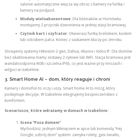
salonie automatycznie włącza się obraz z kamery na furtkę i
kamery na podjazd.
Moduły wieloabonentowe
: Dla bliźniaków w Hornówku
montujemy 2 przyciski dzwonienia w jednej stacji bramowej.
Czytnik kart i szyfrator
: Otwierasz furtkę brelokiem, kodem
lub odciskem palca. Koniec z szukaniem kluczy po zmroku.
Stosujemy systemy Hikvision 2-gen, Dahua, Akuvox i Vidos IP. Dla domów
bez okablowania mamy zestawy 2-żyłowe lub WiFi. Stacja bramowa jest
wandaloodporna IK08 i szczelna IP65, co jest ważne przy mrozach i
wilgoci w Izabelinie.
3. Smart Home AI – dom, który reaguje i chroni
Kamery i domofon to oczy i uszy. Smart home AI to mózg, który
podejmuje decyzje. W Izabelinie integrujemy bezpieczeństwo z
komfortem.
Scenariusze, które wdrażamy w domach w Izabelinie:
Scena “Poza domem”
Wychodzisz. Jednym kliknięciem w apce lub komendą “Hej
Google, uzbrój dom” system: zamyka rolety, gasi światło,