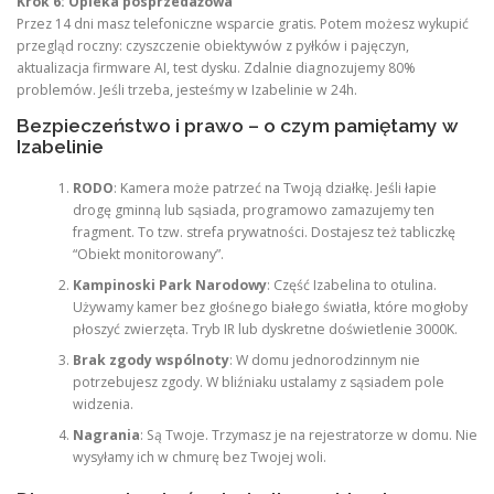
Krok 6: Opieka posprzedażowa
Przez 14 dni masz telefoniczne wsparcie gratis. Potem możesz wykupić
przegląd roczny: czyszczenie obiektywów z pyłków i pajęczyn,
aktualizacja firmware AI, test dysku. Zdalnie diagnozujemy 80%
problemów. Jeśli trzeba, jesteśmy w Izabelinie w 24h.
Bezpieczeństwo i prawo – o czym pamiętamy w
Izabelinie
RODO
: Kamera może patrzeć na Twoją działkę. Jeśli łapie
drogę gminną lub sąsiada, programowo zamazujemy ten
fragment. To tzw. strefa prywatności. Dostajesz też tabliczkę
“Obiekt monitorowany”.
Kampinoski Park Narodowy
: Część Izabelina to otulina.
Używamy kamer bez głośnego białego światła, które mogłoby
płoszyć zwierzęta. Tryb IR lub dyskretne doświetlenie 3000K.
Brak zgody wspólnoty
: W domu jednorodzinnym nie
potrzebujesz zgody. W bliźniaku ustalamy z sąsiadem pole
widzenia.
Nagrania
: Są Twoje. Trzymasz je na rejestratorze w domu. Nie
wysyłamy ich w chmurę bez Twojej woli.