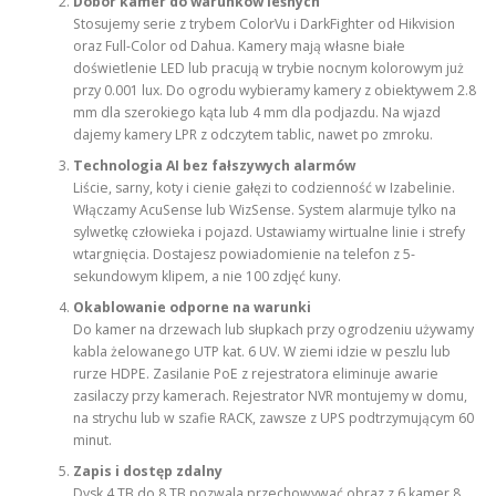
Dobór kamer do warunków leśnych
Stosujemy serie z trybem ColorVu i DarkFighter od Hikvision
oraz Full-Color od Dahua. Kamery mają własne białe
doświetlenie LED lub pracują w trybie nocnym kolorowym już
przy 0.001 lux. Do ogrodu wybieramy kamery z obiektywem 2.8
mm dla szerokiego kąta lub 4 mm dla podjazdu. Na wjazd
dajemy kamery LPR z odczytem tablic, nawet po zmroku.
Technologia AI bez fałszywych alarmów
Liście, sarny, koty i cienie gałęzi to codzienność w Izabelinie.
Włączamy AcuSense lub WizSense. System alarmuje tylko na
sylwetkę człowieka i pojazd. Ustawiamy wirtualne linie i strefy
wtargnięcia. Dostajesz powiadomienie na telefon z 5-
sekundowym klipem, a nie 100 zdjęć kuny.
Okablowanie odporne na warunki
Do kamer na drzewach lub słupkach przy ogrodzeniu używamy
kabla żelowanego UTP kat. 6 UV. W ziemi idzie w peszlu lub
rurze HDPE. Zasilanie PoE z rejestratora eliminuje awarie
zasilaczy przy kamerach. Rejestrator NVR montujemy w domu,
na strychu lub w szafie RACK, zawsze z UPS podtrzymującym 60
minut.
Zapis i dostęp zdalny
Dysk 4 TB do 8 TB pozwala przechowywać obraz z 6 kamer 8