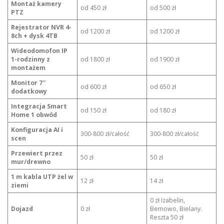
Montaż kamery
od 450 zł
od 500 zł
PTZ
Rejestrator NVR 4-
od 1200 zł
od 1200 zł
8ch + dysk 4TB
Wideodomofon IP
1-rodzinny z
od 1800 zł
od 1900 zł
montażem
Monitor 7″
od 600 zł
od 650 zł
dodatkowy
Integracja Smart
od 150 zł
od 180 zł
Home 1 obwód
Konfiguracja AI i
300-800 zł/całość
300-800 zł/całość
scen
Przewiert przez
50 zł
50 zł
mur/drewno
1 m kabla UTP żel w
12 zł
14 zł
ziemi
0 zł Izabelin,
Dojazd
0 zł
Bemowo, Bielany.
Reszta 50 zł