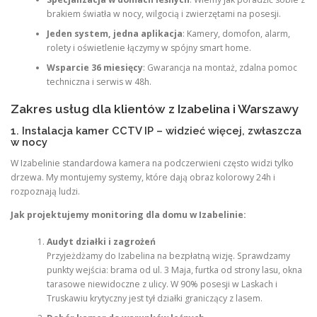
brakiem światła w nocy, wilgocią i zwierzętami na posesji.
Jeden system, jedna aplikacja
: Kamery, domofon, alarm,
rolety i oświetlenie łączymy w spójny smart home.
Wsparcie 36 miesięcy
: Gwarancja na montaż, zdalna pomoc
techniczna i serwis w 48h.
Zakres usług dla klientów z Izabelina i Warszawy
1. Instalacja kamer CCTV IP – widzieć więcej, zwłaszcza
w nocy
W Izabelinie standardowa kamera na podczerwieni często widzi tylko
drzewa. My montujemy systemy, które dają obraz kolorowy 24h i
rozpoznają ludzi.
Jak projektujemy monitoring dla domu w Izabelinie:
Audyt działki i zagrożeń
Przyjeżdżamy do Izabelina na bezpłatną wizję. Sprawdzamy
punkty wejścia: brama od ul. 3 Maja, furtka od strony lasu, okna
tarasowe niewidoczne z ulicy. W 90% posesji w Laskach i
Truskawiu krytyczny jest tył działki graniczący z lasem.