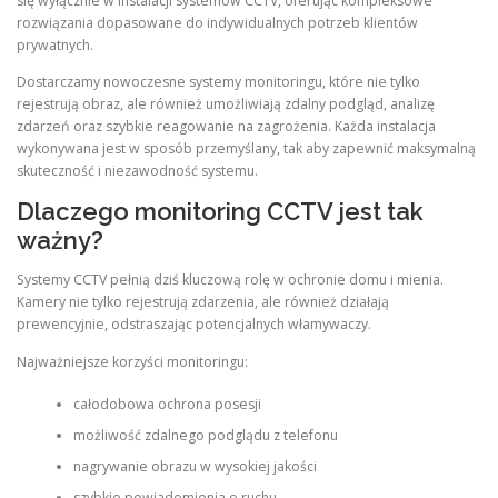
się wyłącznie w instalacji systemów CCTV, oferując kompleksowe
rozwiązania dopasowane do indywidualnych potrzeb klientów
prywatnych.
Dostarczamy nowoczesne systemy monitoringu, które nie tylko
rejestrują obraz, ale również umożliwiają zdalny podgląd, analizę
zdarzeń oraz szybkie reagowanie na zagrożenia. Każda instalacja
wykonywana jest w sposób przemyślany, tak aby zapewnić maksymalną
skuteczność i niezawodność systemu.
Dlaczego monitoring CCTV jest tak
ważny?
Systemy CCTV pełnią dziś kluczową rolę w ochronie domu i mienia.
Kamery nie tylko rejestrują zdarzenia, ale również działają
prewencyjnie, odstraszając potencjalnych włamywaczy.
Najważniejsze korzyści monitoringu:
całodobowa ochrona posesji
możliwość zdalnego podglądu z telefonu
nagrywanie obrazu w wysokiej jakości
szybkie powiadomienia o ruchu