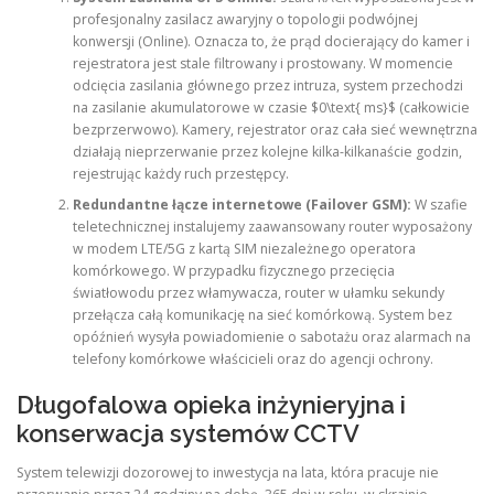
profesjonalny zasilacz awaryjny o topologii podwójnej
konwersji (Online). Oznacza to, że prąd docierający do kamer i
rejestratora jest stale filtrowany i prostowany. W momencie
odcięcia zasilania głównego przez intruza, system przechodzi
na zasilanie akumulatorowe w czasie $0\text{ ms}$ (całkowicie
bezprzerwowo). Kamery, rejestrator oraz cała sieć wewnętrzna
działają nieprzerwanie przez kolejne kilka-kilkanaście godzin,
rejestrując każdy ruch przestępcy.
Redundantne łącze internetowe (Failover GSM):
W szafie
teletechnicznej instalujemy zaawansowany router wyposażony
w modem LTE/5G z kartą SIM niezależnego operatora
komórkowego. W przypadku fizycznego przecięcia
światłowodu przez włamywacza, router w ułamku sekundy
przełącza całą komunikację na sieć komórkową. System bez
opóźnień wysyła powiadomienie o sabotażu oraz alarmach na
telefony komórkowe właścicieli oraz do agencji ochrony.
Długofalowa opieka inżynieryjna i
konserwacja systemów CCTV
System telewizji dozorowej to inwestycja na lata, która pracuje nie