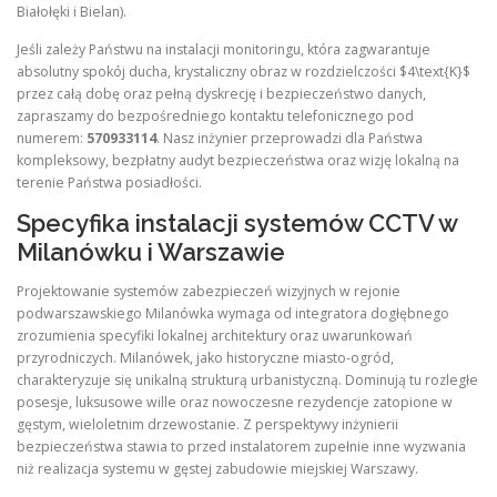
Białołęki i Bielan).
Jeśli zależy Państwu na instalacji monitoringu, która zagwarantuje
absolutny spokój ducha, krystaliczny obraz w rozdzielczości $4\text{K}$
przez całą dobę oraz pełną dyskrecję i bezpieczeństwo danych,
zapraszamy do bezpośredniego kontaktu telefonicznego pod
numerem:
570933114
. Nasz inżynier przeprowadzi dla Państwa
kompleksowy, bezpłatny audyt bezpieczeństwa oraz wizję lokalną na
terenie Państwa posiadłości.
Specyfika instalacji systemów CCTV w
Milanówku i Warszawie
Projektowanie systemów zabezpieczeń wizyjnych w rejonie
podwarszawskiego Milanówka wymaga od integratora dogłębnego
zrozumienia specyfiki lokalnej architektury oraz uwarunkowań
przyrodniczych. Milanówek, jako historyczne miasto-ogród,
charakteryzuje się unikalną strukturą urbanistyczną. Dominują tu rozległe
posesje, luksusowe wille oraz nowoczesne rezydencje zatopione w
gęstym, wieloletnim drzewostanie. Z perspektywy inżynierii
bezpieczeństwa stawia to przed instalatorem zupełnie inne wyzwania
niż realizacja systemu w gęstej zabudowie miejskiej Warszawy.