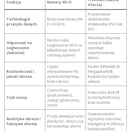
Funkcja
Kamery Wi-Fi
Oferta)
Przewodowe
Technologia
Bezprzewodowa (Wi-
okablowanie
przesyłu danych
Fi 2.4 GHz)
strukturalne (PoE kat.
6/7)
Absolutna (fizyczne
Bardzo niska
Odporność na
odcięcie kabla
(zagłuszacze Wi-Fi za
zagłuszanie
wywołuje
kilkadziesiąt złotych
(Sabotaż)
natychmiastowy
odcinają system)
alarm)
Często
Realne $4\text{K (8
Rozdzielczość i
interpolowane HD,
Megapikseli)}$,
jakość obrazu
wysoka kompresja,
krystaliczna optyka
brak ostrości
szklana
Czarno-biały
Pełen kolor $24/7$
(podczerwień),
Tryb nocny
(ColorVu/FullColor),
zasięg ograniczony,
brak szumów
ziarno
Zaawansowane
Prosta detekcja ruchu
Analityka obrazu i
algorytmy sztucznej
(każdy liść, deszcz czy
fałszywe alarmy
inteligencji AI (filtracja
kot wywołuje alarm)
ludzi/pojazdów)