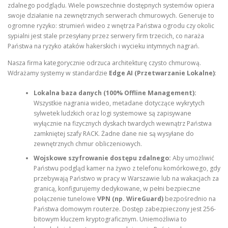
zdalnego podglądu. Wiele powszechnie dostępnych systemów opiera
swoje działanie na zewnętrznych serwerach chmurowych. Generuje to
ogromne ryzyko: strumień wideo z wnętrza Państwa ogrodu czy okolic
sypialni jest stale przesyłany przez serwery firm trzecich, co naraża
Państwa na ryzyko ataków hakerskich i wycieku intymnych nagrań.
Nasza firma kategorycznie odrzuca architekturę czysto chmurową.
Wdrażamy systemy w standardzie
Edge AI (Przetwarzanie Lokalne)
:
Lokalna baza danych (100% Offline Management):
Wszystkie nagrania wideo, metadane dotyczące wykrytych
sylwetek ludzkich oraz logi systemowe są zapisywane
wyłącznie na fizycznych dyskach twardych wewnątrz Państwa
zamkniętej szafy RACK. Żadne dane nie są wysyłane do
zewnętrznych chmur obliczeniowych.
Wojskowe szyfrowanie dostępu zdalnego:
Aby umożliwić
Państwu podgląd kamer na żywo z telefonu komórkowego, gdy
przebywają Państwo w pracy w Warszawie lub na wakacjach za
granicą, konfigurujemy dedykowane, w pełni bezpieczne
połączenie tunelowe
VPN (np. WireGuard)
bezpośrednio na
Państwa domowym routerze. Dostęp zabezpieczony jest 256-
bitowym kluczem kryptograficznym. Uniemożliwia to