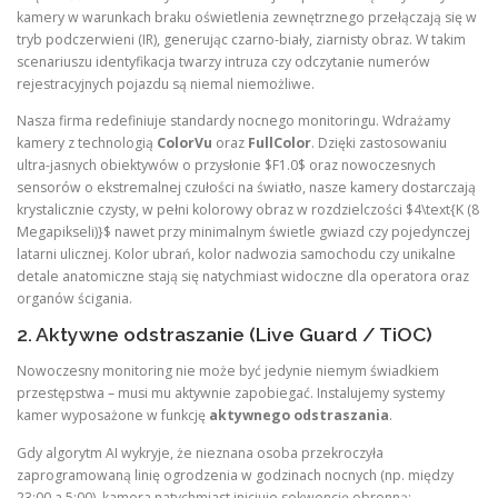
kamery w warunkach braku oświetlenia zewnętrznego przełączają się w
tryb podczerwieni (IR), generując czarno-biały, ziarnisty obraz. W takim
scenariuszu identyfikacja twarzy intruza czy odczytanie numerów
rejestracyjnych pojazdu są niemal niemożliwe.
Nasza firma redefiniuje standardy nocnego monitoringu. Wdrażamy
kamery z technologią
ColorVu
oraz
FullColor
. Dzięki zastosowaniu
ultra-jasnych obiektywów o przysłonie $F1.0$ oraz nowoczesnych
sensorów o ekstremalnej czułości na światło, nasze kamery dostarczają
krystalicznie czysty, w pełni kolorowy obraz w rozdzielczości $4\text{K (8
Megapikseli)}$ nawet przy minimalnym świetle gwiazd czy pojedynczej
latarni ulicznej. Kolor ubrań, kolor nadwozia samochodu czy unikalne
detale anatomiczne stają się natychmiast widoczne dla operatora oraz
organów ścigania.
2. Aktywne odstraszanie (Live Guard / TiOC)
Nowoczesny monitoring nie może być jedynie niemym świadkiem
przestępstwa – musi mu aktywnie zapobiegać. Instalujemy systemy
kamer wyposażone w funkcję
aktywnego odstraszania
.
Gdy algorytm AI wykryje, że nieznana osoba przekroczyła
zaprogramowaną linię ogrodzenia w godzinach nocnych (np. między
23:00 a 5:00), kamera natychmiast inicjuje sekwencję obronną: