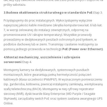
próby sabotażu.
3.Budowa okablowania strukturalnego w standardzie PoE:
Etap 3.
Przystępujemy do prac instalacyjnych. Wykorzystujemy wyłącznie
najwyższej jakości kable miedziane (skrętka komputerowa kat. 6 lub kat.
7, w wersji żelowanej do instalacji zewnętrznych, odpornej na
promieniowanie UV i skrajne temperatury). Wszystkie przewody
prowadzimy w dedykowanych peszlach ochronnych pod tynkiem, w
podbitce dachowej lub w ziemi. Transmisję i zasilanie realizujemy za
pomocą jednego przewodu w technologii
PoE (Power over Ethernet)
.
4.Montaż mechaniczny, uszczelnienie i uzbrojenie
serwerowni:
Etap 4.
Montujemy kamery na dedykowanych, systemowych puszkach
montażowych, które gwarantują pełną hermetyczność połączeń
kablowych (klasa szczelności IP66/IP67). W wyznaczonym pomieszczeniu
(np. garderoba, kotłownia, piwnica) instalujemy zamkniętą, wentylowaną
szafę teletechniczną (RACK). Montujemy w niej cyfrowy rejestrator
sieciowy (NVR), dyski twarde klasy Enterprise (WD Purple / Seagate
SkyHawk), zarządzalny switch PoE oraz system zasilania awaryjnego UPS
Online.