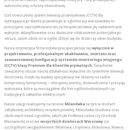
autonomicznej ochrony obwodowej.
Dziś nowoczesny system telewizji przemysłowej (CCTV) dla
wymagającego klienta prywatnego w aglomeracji warszawskiej to
precyzyjnie zaprojektowana tarcza bezpieczeństwa. Jej zadaniem jest
wykrycie, sklasyfikowanie oraz skuteczne odstraszenie potencjalnego
intruza, zanim zdoła on w ogóle zbliżyć się do drzwi czy okien budynku.
Nasza inżynieryjna firma instalacyjna specjalizuje się
wyłącznie w
projektowaniu, profesjonalnym okablowaniu, montażu oraz
zaawansowanej konfiguracji systemów monitoringu wizyjnego
(CCTV) klasy Premium dla klientów prywatnych
. Świadomie
zawęziliśmy obszar naszej działalności wyłącznie do systemów telewizji
dozorowej. Dzięki tej wąskiej specjalizacji nie idziemy na żadne
kompromisy kompromisy – oferujemy wiedzę, doświadczenie i precyzję
wykonania, które są nieosiągalne dla firm ogólnobudowlanych czy
tradycyjnych zakładów elektrycznych.
Nasze usługi realizujemy na terenie
Milanówka
(w tym w strefach
zabytkowej architektury rezydencjonalnej, Milanówka-Grudowa oraz
okolicznych miast-ogrodów, takich jak Podkowa Leśna czy Grodzisk
Mazowiecki) oraz we
wszystkich dzielnicach Warszawy
(ze
szczególnym uwzględnieniem Wilanowa, Ursynowa, Mokotowa, Wawra,