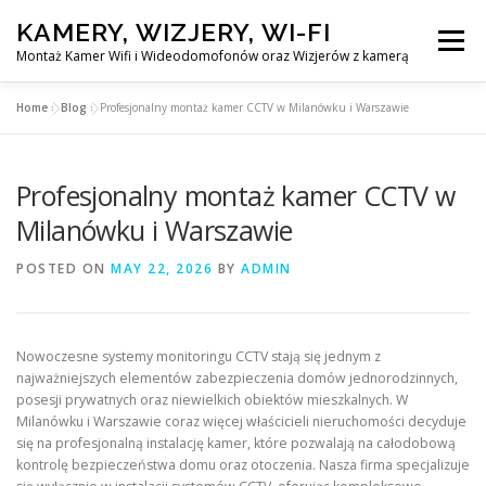
Skip
KAMERY, WIZJERY, WI-FI
to
Menu
content
Montaż Kamer Wifi i Wideodomofonów oraz Wizjerów z kamerą
Home
»
Blog
»
Profesjonalny montaż kamer CCTV w Milanówku i Warszawie
GŁÓWNA
MONTAŻ KAMER WIFI W WARSZAWA
Profesjonalny montaż kamer CCTV w
MONTAŻ WIDEDOMOFONÓW
Milanówku i Warszawie
POSTED ON
MAY 22, 2026
BY
ADMIN
MONTAŻU WIZJERÓW Z KAMERĄ
BLOG
EN
Nowoczesne systemy monitoringu CCTV stają się jednym z
KONTAKT
najważniejszych elementów zabezpieczenia domów jednorodzinnych,
posesji prywatnych oraz niewielkich obiektów mieszkalnych. W
Milanówku i Warszawie coraz więcej właścicieli nieruchomości decyduje
się na profesjonalną instalację kamer, które pozwalają na całodobową
kontrolę bezpieczeństwa domu oraz otoczenia. Nasza firma specjalizuje