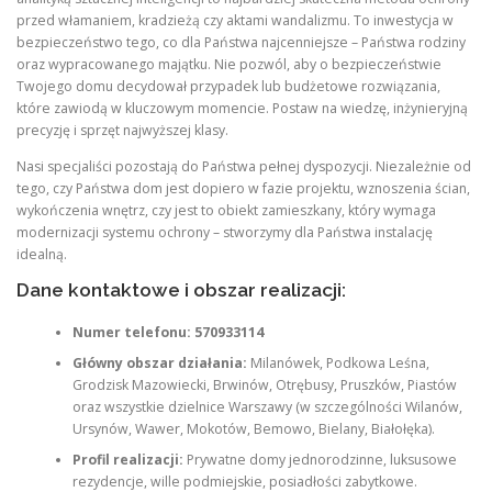
przed włamaniem, kradzieżą czy aktami wandalizmu. To inwestycja w
bezpieczeństwo tego, co dla Państwa najcenniejsze – Państwa rodziny
oraz wypracowanego majątku. Nie pozwól, aby o bezpieczeństwie
Twojego domu decydował przypadek lub budżetowe rozwiązania,
które zawiodą w kluczowym momencie. Postaw na wiedzę, inżynieryjną
precyzję i sprzęt najwyższej klasy.
Nasi specjaliści pozostają do Państwa pełnej dyspozycji. Niezależnie od
tego, czy Państwa dom jest dopiero w fazie projektu, wznoszenia ścian,
wykończenia wnętrz, czy jest to obiekt zamieszkany, który wymaga
modernizacji systemu ochrony – stworzymy dla Państwa instalację
idealną.
Dane kontaktowe i obszar realizacji:
Numer telefonu:
570933114
Główny obszar działania:
Milanówek, Podkowa Leśna,
Grodzisk Mazowiecki, Brwinów, Otrębusy, Pruszków, Piastów
oraz wszystkie dzielnice Warszawy (w szczególności Wilanów,
Ursynów, Wawer, Mokotów, Bemowo, Bielany, Białołęka).
Profil realizacji:
Prywatne domy jednorodzinne, luksusowe
rezydencje, wille podmiejskie, posiadłości zabytkowe.