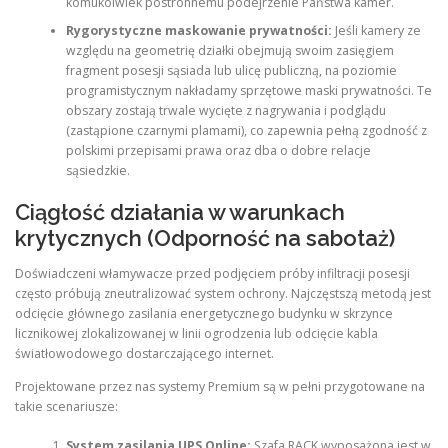
komukolwiek postronnemu podejrzenie Państwa kamer.
Rygorystyczne maskowanie prywatności:
Jeśli kamery ze
względu na geometrię działki obejmują swoim zasięgiem
fragment posesji sąsiada lub ulicę publiczną, na poziomie
programistycznym nakładamy sprzętowe maski prywatności. Te
obszary zostają trwale wycięte z nagrywania i podglądu
(zastąpione czarnymi plamami), co zapewnia pełną zgodność z
polskimi przepisami prawa oraz dba o dobre relacje
sąsiedzkie.
Ciągłość działania w warunkach
krytycznych (Odporność na sabotaż)
Doświadczeni włamywacze przed podjęciem próby infiltracji posesji
często próbują zneutralizować system ochrony. Najczęstszą metodą jest
odcięcie głównego zasilania energetycznego budynku w skrzynce
licznikowej zlokalizowanej w linii ogrodzenia lub odcięcie kabla
światłowodowego dostarczającego internet.
Projektowane przez nas systemy Premium są w pełni przygotowane na
takie scenariusze:
System zasilania UPS Online:
Szafa RACK wyposażona jest w