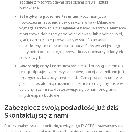
zgodnie z rygorystycznymi przepisami prawa i sztuki
budowlanej.
Estetykę na poziomie Premium:
Rozumiemy, że
nowoczesna rezydencja czy klasyczna willa w Milanówku
wymaga zachowania nienagannej estetyki. Wszystkie elementy
montażowe dobieramy pod kolor elewacji lub podbitki (biel,
grafit, czerń). Kable prowadzimy w sposób absolutnie
niewidoczny – na elewacji nie zobaczą Państwo ani jednego
centymetra odsłoniętego przewodu czy ordynarnych korytek
plastikowych.
Gwarancję ceny i terminowości:
Przed przystąpieniem do
prac podpisujemy precyzyjną umowę, której załącznikiem jest
szczegółowy kosztorys inwestorski. Cena podana w umowie
jest ceną ostateczną i niezmienną. Prace realizujemy ściśle w
ustalonym terminie, dostosowując się do harmonogramu
innych ekip na budowie.
Zabezpiecz swoją posiadłość już dziś –
Skontaktuj się z nami
Profesjonalny system monitoringu wizyjnego IP CCTV z zaawansowaną
analityką sztucznej inteligencji to najbardziej skuteczna metoda ochrony