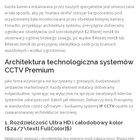
Każda kamera instalowana przez naszych specjalistów jest umieszczana
w taki sposób, aby jej “martwa strefa” (obszar bezpośrednio pod
urządzeniem) była monitorowana przez obiektyw kolejnej kamery.
Ponadto, projektując architekturę systemu, precyzyjnie dobieramy
ogniskowe obiektywów (od szerokokątnych $2.8\text{ mm}$ do
obserwacji ogólnej bliskiego zasięgu, po wąskie $4\text{ mm}$ lub
$6\text{ mm}$ do precyzyjnej identyfikacji osób przy bramach
wjazdowych i wzdłuż ogrodzenia).
Architektura technologiczna systemów
CCTV Premium
Jako firma inżynieryjna nie korzystamy z gotowych, budżetowych
zestawów marketowych. Każdy element instalacji dobieramy
indywidualnie, opierając się wyłącznie na sprzęcie światowych liderów
systemów zabezpieczeń (takich jak
Hikvision
,
Dahua
czy
Axis
). Pracujemy
w standardzie czysto cyfrowym – budujemy systemy
IP CCTV
oparte na
zaawansowanej architekturze sieciowej.
1. Rozdzielczość Ultra HD i całodobowy kolor
($24/7\text{ FullColor}$)
Większość włamań i incydentów ma miejsce pod osłoną nocy. Klasyczne