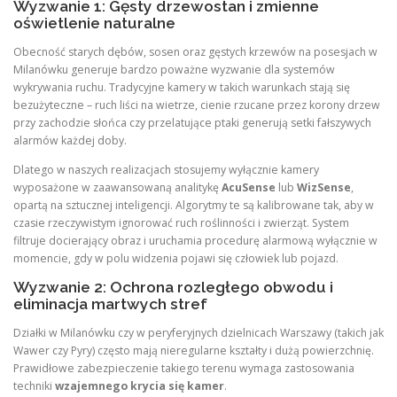
Wyzwanie 1: Gęsty drzewostan i zmienne
oświetlenie naturalne
Obecność starych dębów, sosen oraz gęstych krzewów na posesjach w
Milanówku generuje bardzo poważne wyzwanie dla systemów
wykrywania ruchu. Tradycyjne kamery w takich warunkach stają się
bezużyteczne – ruch liści na wietrze, cienie rzucane przez korony drzew
przy zachodzie słońca czy przelatujące ptaki generują setki fałszywych
alarmów każdej doby.
Dlatego w naszych realizacjach stosujemy wyłącznie kamery
wyposażone w zaawansowaną analitykę
AcuSense
lub
WizSense
,
opartą na sztucznej inteligencji. Algorytmy te są kalibrowane tak, aby w
czasie rzeczywistym ignorować ruch roślinności i zwierząt. System
filtruje docierający obraz i uruchamia procedurę alarmową wyłącznie w
momencie, gdy w polu widzenia pojawi się człowiek lub pojazd.
Wyzwanie 2: Ochrona rozległego obwodu i
eliminacja martwych stref
Działki w Milanówku czy w peryferyjnych dzielnicach Warszawy (takich jak
Wawer czy Pyry) często mają nieregularne kształty i dużą powierzchnię.
Prawidłowe zabezpieczenie takiego terenu wymaga zastosowania
techniki
wzajemnego krycia się kamer
.