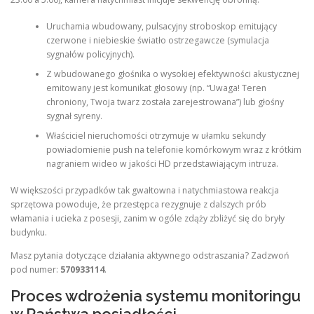
Uruchamia wbudowany, pulsacyjny stroboskop emitujący
czerwone i niebieskie światło ostrzegawcze (symulacja
sygnałów policyjnych).
Z wbudowanego głośnika o wysokiej efektywności akustycznej
emitowany jest komunikat głosowy (np. “Uwaga! Teren
chroniony, Twoja twarz została zarejestrowana”) lub głośny
sygnał syreny.
Właściciel nieruchomości otrzymuje w ułamku sekundy
powiadomienie push na telefonie komórkowym wraz z krótkim
nagraniem wideo w jakości HD przedstawiającym intruza.
W większości przypadków tak gwałtowna i natychmiastowa reakcja
sprzętowa powoduje, że przestępca rezygnuje z dalszych prób
włamania i ucieka z posesji, zanim w ogóle zdąży zbliżyć się do bryły
budynku.
Masz pytania dotyczące działania aktywnego odstraszania? Zadzwoń
pod numer:
570933114
.
Proces wdrożenia systemu monitoringu
w Państwa posiadłości