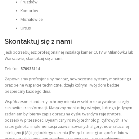
Pruszków
Komorów
Michałowice
Ursus
Skontaktuj się z nami
Jeśli potrzebujesz profesjonalnej instalacji kamer CCTV w Milanówku lub
Warszawie, skontaktuj się z nami.
Telefon:
570933114
Zapewniamy profesjonalny montaż, nowoczesne systemy monitoringu
oraz pełne wsparcie techniczne, dzięki którym Twój dom będzie
bezpieczny każdego dnia.
Współczesne standardy ochrony mienia w sektorze prywatnym uległy
całkowitej transformacji. Klasyczny monitoring wizyjny, którego jedynym
zadaniem był bierny zapis obrazu na dysku twardym rejestratora,
odszedł w przeszłość. Dynamiczny rozwój technologii cyfrowych, a w
szczególności implementacja zaawansowanych algorytmów sztucznej
inteligencji (AI) i głębokiego uczenia (Deep Learning) bezpośrednio w
procesorach kamer, zapoczątkowały nową erę – erę proaktywnej i