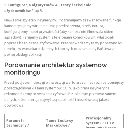
5.Konfiguracja algorytmów AI, testy i szkolenie
użytkowników:
Etap 5.
Najważniejszy etap inżynieryjny. Programujemy zaawansowane funkcje
kamer: rysujemy wirtualne linie przekroczenia, strefy intruza,
konfigurujemy maski prywatności (aby kamera nie filmowała okien
sąsiadów). Parujemy system z telefonami komórkowymi właścicieli
poprzez bezpieczne szyfrowanie. Przeprowadzamy testy poprawności
detekcji w warunkach dziennych i nocnych oraz szkolimy Państwa z
pełnej obsługi aplikacji.
Porównanie architektur systemów
monitoringu
Przed podjęciem decyzji o inwestycji warto zrozumieć różnice pomiędzy
poszczególnymi klasami systemów CCTV. Jako firma inżynieryjna
rekomendujemy rozwiązania cyfrowe IP z lokalnym przetwarzaniem
danych, które oferują najwyższą stabilność i niezrównaną jakość
dowodową.
Profesjonalny
Parametr
Tanie Zestawy
System IP CCTV
techniczny /
Marketowe /
Premium (Nasza