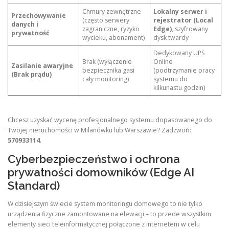
Chmury zewnętrzne
Lokalny serwer i
Przechowywanie
(często serwery
rejestrator (Local
danych i
zagraniczne, ryzyko
Edge)
, szyfrowany
prywatność
wycieku, abonament)
dysk twardy
Dedykowany UPS
Brak (wyłączenie
Online
Zasilanie awaryjne
bezpiecznika gasi
(podtrzymanie pracy
(Brak prądu)
cały monitoring)
systemu do
kilkunastu godzin)
Chcesz uzyskać wycenę profesjonalnego systemu dopasowanego do
Twojej nieruchomości w Milanówku lub Warszawie? Zadzwoń:
570933114
.
Cyberbezpieczeństwo i ochrona
prywatności domowników (Edge AI
Standard)
W dzisiejszym świecie system monitoringu domowego to nie tylko
urządzenia fizyczne zamontowane na elewacji – to przede wszystkim
elementy sieci teleinformatycznej połączone z internetem w celu