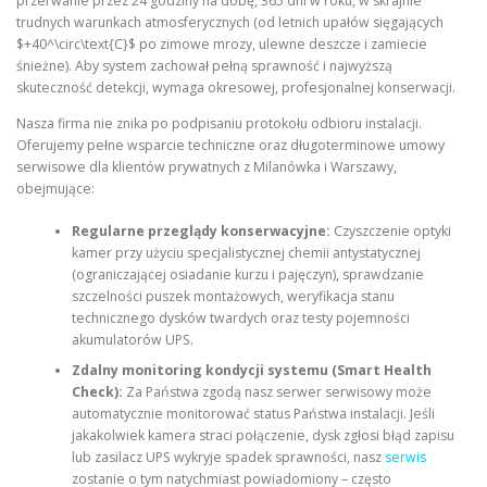
przerwanie przez 24 godziny na dobę, 365 dni w roku, w skrajnie
trudnych warunkach atmosferycznych (od letnich upałów sięgających
$+40^\circ\text{C}$ po zimowe mrozy, ulewne deszcze i zamiecie
śnieżne). Aby system zachował pełną sprawność i najwyższą
skuteczność detekcji, wymaga okresowej, profesjonalnej konserwacji.
Nasza firma nie znika po podpisaniu protokołu odbioru instalacji.
Oferujemy pełne wsparcie techniczne oraz długoterminowe umowy
serwisowe dla klientów prywatnych z Milanówka i Warszawy,
obejmujące:
Regularne przeglądy konserwacyjne:
Czyszczenie optyki
kamer przy użyciu specjalistycznej chemii antystatycznej
(ograniczającej osiadanie kurzu i pajęczyn), sprawdzanie
szczelności puszek montażowych, weryfikacja stanu
technicznego dysków twardych oraz testy pojemności
akumulatorów UPS.
Zdalny monitoring kondycji systemu (Smart Health
Check):
Za Państwa zgodą nasz serwer serwisowy może
automatycznie monitorować status Państwa instalacji. Jeśli
jakakolwiek kamera straci połączenie, dysk zgłosi błąd zapisu
lub zasilacz UPS wykryje spadek sprawności, nasz
serwis
zostanie o tym natychmiast powiadomiony – często