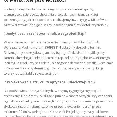
Profesjonalny montaż monitoringu to proces wieloetapowy,
wymagający ścisłego zachowania procedur technicznych. Niżej
prezentujemy, jak krok po kroku realizujemy inwestycję w Milanówku
oraz Warszawie, dbając o każdy, nawet najmniejszy detal inżynieryjny.
1.Audyt bezpieczeństwa i analiza zagrożeń:
Etap 1.
Wizyta naszego inżyniera na terenie inwestycji w Milanówku lub
Warszawie. Pod numerem
570933114
ustalamy dogodny termin.
Dokonujemy szczegółowej analizy topografii działki, identyfikujemy
potencjalne drogi podejścia intruza (np. od strony słabo oświetlonego
lasu, tyłu ogrodu czy sąsiedniej, niezagospodarowanej działki). Ustalamy
z Państwem cele systemu (ogólny nadzór, precyzyjna identyfikacja
twarzy, odczyt tablic rejestracyjnych).
2.Projektowanie struktury optycznej i sieciowej:
Etap 2.
Na podstawie zebranych danych tworzymy rygorystyczny projekt
techniczny. Dobieramy lokalizację punktów montażowych, kąty widzenia,
ogniskowe obiektywów oraz wyliczamy zapotrzebowanie na przestrzeń
dyskową (gwarantujemy stabilne przechowywanie nagrań przez
minimum 30 dni w pełnej rozdzielczości). Projektujemy trasy kablowe
tak, aby były całkowicie niewidoczne dla osób postronnych i odporne na