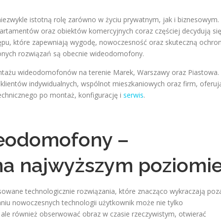
ezwykle istotną rolę zarówno w życiu prywatnym, jak i biznesowym.
artamentów oraz obiektów komercyjnych coraz częściej decydują si
stępu, które zapewniają wygodę, nowoczesność oraz skuteczną ochro
enionych rozwiązań są obecnie wideodomofony.
montażu wideodomofonów na terenie Marek, Warszawy oraz Piastowa.
a klientów indywidualnych, wspólnot mieszkaniowych oraz firm, oferuj
echnicznego po montaż, konfigurację i
serwis
.
eodomofony –
na najwyższym poziomi
wane technologicznie rozwiązania, które znacząco wykraczają poz
niu nowoczesnych technologii użytkownik może nie tylko
 ale również obserwować obraz w czasie rzeczywistym, otwierać