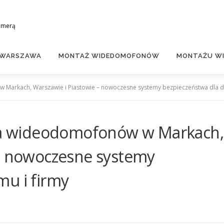
amerą
 WARSZAWA
MONTAŻ WIDEDOMOFONÓW
MONTAŻU WI
w Markach, Warszawie i Piastowie – nowoczesne systemy bezpieczeństwa dla d
cja wideodomofonów w Markach,
 – nowoczesne systemy
mu i firmy