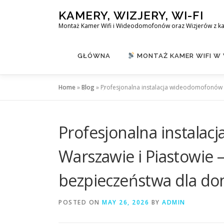
Skip
KAMERY, WIZJERY, WI-FI
to
Montaż Kamer Wifi i Wideodomofonów oraz Wizjerów z k
content
GŁÓWNA
MONTAŻ KAMER WIFI W
Home
»
Blog
»
Profesjonalna instalacja wideodomofonów 
Profesjonalna instala
Warszawie i Piastowie
bezpieczeństwa dla do
POSTED ON
MAY 26, 2026
BY
ADMIN