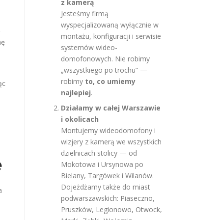
z kamerą
Jesteśmy firmą
wyspecjalizowaną wyłącznie w
ę
montażu, konfiguracji i serwisie
nę
systemów wideo-
domofonowych. Nie robimy
„wszystkiego po trochu” —
robimy
to, co umiemy
ąc
najlepiej
.
Działamy w całej Warszawie
i okolicach
Montujemy wideodomofony i
wizjery z kamerą we wszystkich
dzielnicach stolicy — od
e
Mokotowa i Ursynowa po
Bielany, Targówek i Wilanów.
Dojeżdżamy także do miast
a
podwarszawskich: Piaseczno,
Pruszków, Legionowo, Otwock,