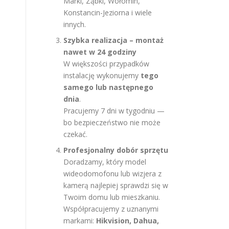
Marki, Ząbki, Wołomin,
Konstancin-Jeziorna i wiele
innych.
Szybka realizacja – montaż
nawet w 24 godziny
W większości przypadków
instalację wykonujemy
tego
samego lub następnego
dnia
.
Pracujemy 7 dni w tygodniu —
bo bezpieczeństwo nie może
czekać.
Profesjonalny dobór sprzętu
Doradzamy, który model
wideodomofonu lub wizjera z
kamerą najlepiej sprawdzi się w
Twoim domu lub mieszkaniu.
Współpracujemy z uznanymi
markami:
Hikvision, Dahua,