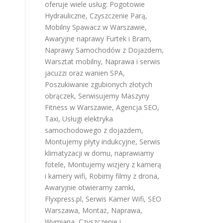
oferuje wiele usług:
Pogotowie
Hydrauliczne
,
Czyszczenie Parą
,
Mobilny Spawacz w Warszawie
,
Awaryjne naprawy Furtek i Bram
,
Naprawy Samochodów z Dojazdem
,
Warsztat mobilny
,
Naprawa i serwis
jacuzzi oraz wanien SPA
,
Poszukiwanie zgubionych złotych
obrączek
,
Serwisujemy Maszyny
Fitness w Warszawie
,
Agencja SEO
,
Taxi
,
Usługi elektryka
samochodowego z dojazdem
,
Montujemy płyty indukcyjne
,
Serwis
klimatyzacji w domu
,
naprawiamy
fotele
,
Montujemy wizjery z kamerą
i kamery wifi
,
Robimy filmy z drona
,
Awaryjnie otwieramy zamki
,
Flyxpress.pl
,
Serwis Kamer Wifi
,
SEO
Warszawa
,
Montaż, Naprawa,
Wymiana, Czyszczenie i