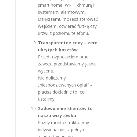
smart home, Wi-Fi, chmurą i
systemami alarmowymi.
Dzięki temu możesz sterować
wejściem, otwierać furtkę czy
drzwi z poziomu telefonu.
Transparentne ceny – zero
ukrytych kosztów
Przed rozpoczęciem prac
zawsze przedstawiamy jasną
wycenę.
Nie doliczamy
„niespodziewanych opłat” –
płacisz dokładnie to, co
ustalimy.
Zadowolenie klientów to
nasza wizytówka
Każdy montaż traktujemy
indywidualnie i z pełnym
zaangażowaniem.