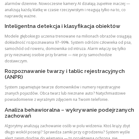
alarmów dziennie. Nowoczesne kamery AI działają zupełnie inaczej —
analizują każdą klatkę w czasie rzeczywistym i reagują tylko na to, co
naprawdę ważne.
Inteligentna detekcja i klasyfikacja obiektów
Modele głębokiego uczenia trenowane na milionach obrazów osiągają
dokładność rozpoznawania 97–99%. System odróżni człowieka od psa,
samochód od roweru, domownika od intruza. Alarm włączy się tylko
przy nieznanej osobie przy bramie — nie przy samochodzie
dostawczym.
Rozpoznawanie twarzy i tablic rejestracyjnych
(ANPR)
System zapamiętuje twarze domowników i numery rejestracyjne
znanych pojazdów. Obca twarz lub nieznane auto? Natychmiastowe
powiadomienie z wyraźnym zdjęciem na Twoim telefonie.
Analiza behawioralna – wykrywanie podejrzanych
zachowań
Algorytmy analizują zachowanie osób w polu widzenia. Ktoś krąży zbyt
długo wokół posesji? Sprawdza zamki przy ogrodzeniu? System wyśle
alert zanim dojdzie do włamania — to proaktywna ochrona, nie