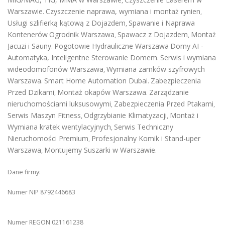
,
Warszawie
Czyszczenie naprawa, wymiana i montaż rynien
.
,
Usługi szlifierką kątową z Dojazdem
Spawanie i Naprawa
,
Kontenerów
Ogrodnik Warszawa
Spawacz z Dojazdem
Montaż
,
,
Jacuzi i Sauny
Pogotowie Hydrauliczne Warszawa
Domy AI -
.
Automatyka, Inteligentne Sterowanie Domem
Serwis i wymiana
.
wideodomofonów Warszawa
Wymiana zamków szyfrowych
,
Warszawa
Smart Home Automation Dubai
Zabezpieczenia
.
.
Przed Dzikami
Montaż okapów Warszawa
Zarządzanie
,
.
nieruchomościami luksusowymi
Zabezpieczenia Przed Ptakami
,
,
Serwis Maszyn Fitness
Odgrzybianie Klimatyzacji
Montaż i
,
,
Wymiana kratek wentylacyjnych
Serwis Techniczny
,
Nieruchomości Premium
Profesjonalny Komik i Stand-uper
,
Warszawa
Montujemy Suszarki w Warszawie
,
.
Dane firmy:
Numer NIP 8792446683
Numer REGON 021161238