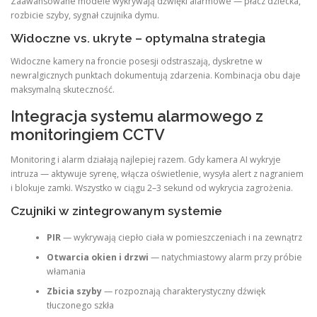
Zaawansowane modele wykrywają dźwięki alarmowe — płacz dziecka,
rozbicie szyby, sygnał czujnika dymu.
Widoczne vs. ukryte – optymalna strategia
Widoczne kamery na froncie posesji odstraszają, dyskretne w
newralgicznych punktach dokumentują zdarzenia. Kombinacja obu daje
maksymalną skuteczność.
Integracja systemu alarmowego z
monitoringiem CCTV
Monitoring i alarm działają najlepiej razem. Gdy kamera AI wykryje
intruza — aktywuje syrenę, włącza oświetlenie, wysyła alert z nagraniem
i blokuje zamki. Wszystko w ciągu 2–3 sekund od wykrycia zagrożenia.
Czujniki w zintegrowanym systemie
PIR
— wykrywają ciepło ciała w pomieszczeniach i na zewnątrz
Otwarcia okien i drzwi
— natychmiastowy alarm przy próbie
włamania
Zbicia szyby
— rozpoznają charakterystyczny dźwięk
tłuczonego szkła