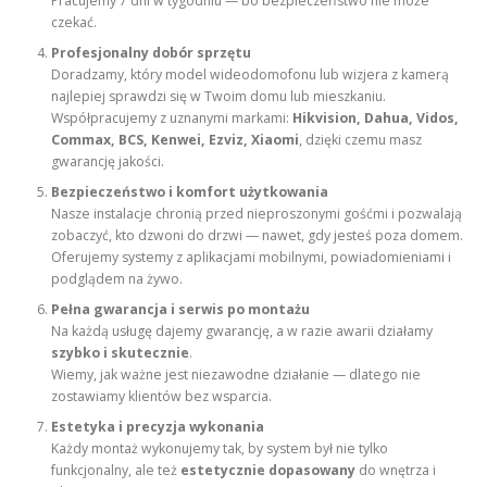
Pracujemy 7 dni w tygodniu — bo bezpieczeństwo nie może
czekać.
Profesjonalny dobór sprzętu
Doradzamy, który model wideodomofonu lub wizjera z kamerą
najlepiej sprawdzi się w Twoim domu lub mieszkaniu.
Współpracujemy z uznanymi markami:
Hikvision, Dahua, Vidos,
Commax, BCS, Kenwei, Ezviz, Xiaomi
, dzięki czemu masz
gwarancję jakości.
Bezpieczeństwo i komfort użytkowania
Nasze instalacje chronią przed nieproszonymi gośćmi i pozwalają
zobaczyć, kto dzwoni do drzwi — nawet, gdy jesteś poza domem.
Oferujemy systemy z aplikacjami mobilnymi, powiadomieniami i
podglądem na żywo.
Pełna gwarancja i serwis po montażu
Na każdą usługę dajemy gwarancję, a w razie awarii działamy
szybko i skutecznie
.
Wiemy, jak ważne jest niezawodne działanie — dlatego nie
zostawiamy klientów bez wsparcia.
Estetyka i precyzja wykonania
Każdy montaż wykonujemy tak, by system był nie tylko
funkcjonalny, ale też
estetycznie dopasowany
do wnętrza i