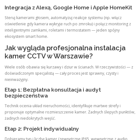
Integracja z Alexą, Google Home i Apple HomeKit
Steruj kamerami głosem, automatyzuj reakcje systemu (np. włącz
oświetlenie gdy kamera wykryje ruch po zmroku) i połącz monitoring z
inteligentnymi zamkami, roletami i termostatem — jeden spójny
ekosystem smart home.
Jak wygląda profesjonalna instalacja
kamer CCTV w Warszawie?
Wiele osób obawia się kurzawy i dziur w ścianach. W rzeczywistości — z
doświadczonym specjalistą — cały proces jest sprawny, czysty i
nieinwazyjny.
Etap 1: Bezpłatna konsultacja i audyt
bezpieczeństwa
Technik ocenia układ nieruchomości, identyfikuje martwe strefy i
proponuje optymalne rozmieszczenie kamer. Żadnych ślepych punktów,
żadnych niedokrytych wejść.
Etap 2: Projekt indywidualny
Dobieramy typ i liczbę kamer (zewnętrzne IP65, wewnętrzne z audio,