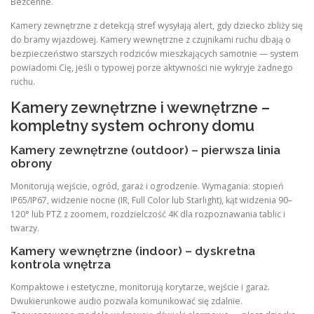
Bezcenne.
Kamery zewnętrzne z detekcją stref wysyłają alert, gdy dziecko zbliży się
do bramy wjazdowej. Kamery wewnętrzne z czujnikami ruchu dbają o
bezpieczeństwo starszych rodziców mieszkających samotnie — system
powiadomi Cię, jeśli o typowej porze aktywności nie wykryje żadnego
ruchu.
Kamery zewnętrzne i wewnętrzne –
kompletny system ochrony domu
Kamery zewnętrzne (outdoor) – pierwsza linia
obrony
Monitorują wejście, ogród, garaż i ogrodzenie. Wymagania: stopień
IP65/IP67, widzenie nocne (IR, Full Color lub Starlight), kąt widzenia 90–
120° lub PTZ z zoomem, rozdzielczość 4K dla rozpoznawania tablic i
twarzy.
Kamery wewnętrzne (indoor) – dyskretna
kontrola wnętrza
Kompaktowe i estetyczne, monitorują korytarze, wejście i garaż.
Dwukierunkowe audio pozwala komunikować się zdalnie.