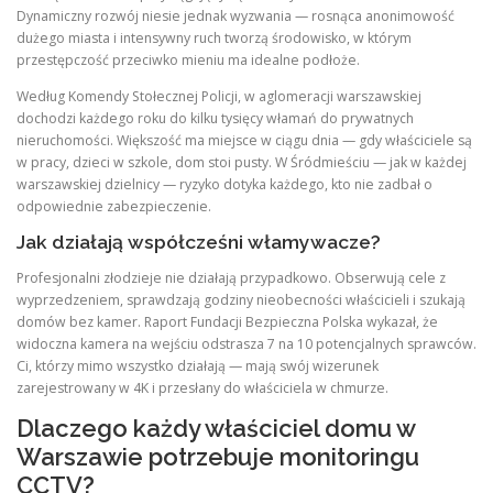
Dynamiczny rozwój niesie jednak wyzwania — rosnąca anonimowość
dużego miasta i intensywny ruch tworzą środowisko, w którym
przestępczość przeciwko mieniu ma idealne podłoże.
Według Komendy Stołecznej Policji, w aglomeracji warszawskiej
dochodzi każdego roku do kilku tysięcy włamań do prywatnych
nieruchomości. Większość ma miejsce w ciągu dnia — gdy właściciele są
w pracy, dzieci w szkole, dom stoi pusty. W Śródmieściu — jak w każdej
warszawskiej dzielnicy — ryzyko dotyka każdego, kto nie zadbał o
odpowiednie zabezpieczenie.
Jak działają współcześni włamywacze?
Profesjonalni złodzieje nie działają przypadkowo. Obserwują cele z
wyprzedzeniem, sprawdzają godziny nieobecności właścicieli i szukają
domów bez kamer. Raport Fundacji Bezpieczna Polska wykazał, że
widoczna kamera na wejściu odstrasza 7 na 10 potencjalnych sprawców.
Ci, którzy mimo wszystko działają — mają swój wizerunek
zarejestrowany w 4K i przesłany do właściciela w chmurze.
Dlaczego każdy właściciel domu w
Warszawie potrzebuje monitoringu
CCTV?