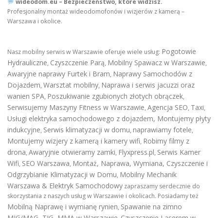
wideodom.eu – Bezpieczeństwo, które widzisz.
Profesjonalny montaż wideodomofonów i wizjerów z kamerą –
Warszawa i okolice.
Pogotowie
Nasz mobilny serwis w Warszawie oferuje wiele usług:
Hydrauliczne
Czyszczenie Parą
Mobilny Spawacz w Warszawie
,
,
,
Awaryjne naprawy Furtek i Bram
Naprawy Samochodów z
,
Dojazdem
Warsztat mobilny
Naprawa i serwis jacuzzi oraz
,
,
wanien SPA
Poszukiwanie zgubionych złotych obrączek
,
,
Serwisujemy Maszyny Fitness w Warszawie
Agencja SEO
Taxi
,
,
,
Usługi elektryka samochodowego z dojazdem
,
Montujemy płyty
indukcyjne
Serwis klimatyzacji w domu
naprawiamy fotele
,
,
,
Montujemy wizjery z kamerą i kamery wifi
Robimy filmy z
,
drona
Awaryjnie otwieramy zamki
Flyxpress.pl
Serwis Kamer
,
,
,
Wifi
SEO Warszawa
Montaż, Naprawa, Wymiana, Czyszczenie i
,
,
Odgrzybianie Klimatyzacji w Domu
Mobilny Mechanik
,
Warszawa & Elektryk Samochodowy
zapraszamy serdecznie do
skorzystania z naszych usług w Warszawie i okolicach. Posiadamy też
Mobilną Naprawę i wymianę rynien
Spawanie na zimno
,
MIG/MAG, TIG, MMA w Warszawie
Czyszczenie Laserem w