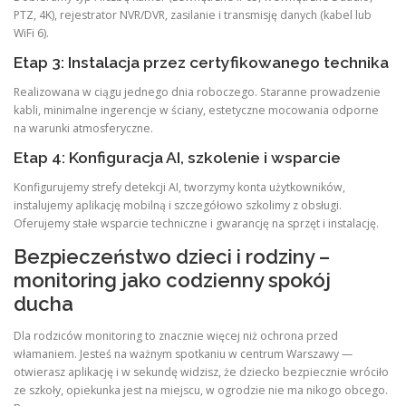
PTZ, 4K), rejestrator NVR/DVR, zasilanie i transmisję danych (kabel lub
WiFi 6).
Etap 3: Instalacja przez certyfikowanego technika
Realizowana w ciągu jednego dnia roboczego. Staranne prowadzenie
kabli, minimalne ingerencje w ściany, estetyczne mocowania odporne
na warunki atmosferyczne.
Etap 4: Konfiguracja AI, szkolenie i wsparcie
Konfigurujemy strefy detekcji AI, tworzymy konta użytkowników,
instalujemy aplikację mobilną i szczegółowo szkolimy z obsługi.
Oferujemy stałe wsparcie techniczne i gwarancję na sprzęt i instalację.
Bezpieczeństwo dzieci i rodziny –
monitoring jako codzienny spokój
ducha
Dla rodziców monitoring to znacznie więcej niż ochrona przed
włamaniem. Jesteś na ważnym spotkaniu w centrum Warszawy —
otwierasz aplikację i w sekundę widzisz, że dziecko bezpiecznie wróciło
ze szkoły, opiekunka jest na miejscu, w ogrodzie nie ma nikogo obcego.