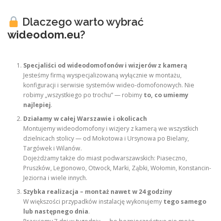
Dlaczego warto wybrać
wideodom.eu
?
Specjaliści od wideodomofonów i wizjerów z kamerą
Jesteśmy firmą wyspecjalizowaną wyłącznie w montażu,
konfiguracji i serwisie systemów wideo-domofonowych. Nie
robimy „wszystkiego po trochu” — robimy
to, co umiemy
najlepiej
.
Działamy w całej Warszawie i okolicach
Montujemy wideodomofony i wizjery z kamerą we wszystkich
dzielnicach stolicy — od Mokotowa i Ursynowa po Bielany,
Targówek i Wilanów.
Dojeżdżamy także do miast podwarszawskich: Piaseczno,
Pruszków, Legionowo, Otwock, Marki, Ząbki, Wołomin, Konstancin-
Jeziorna i wiele innych.
Szybka realizacja – montaż nawet w 24 godziny
W większości przypadków instalację wykonujemy
tego samego
lub następnego dnia
.