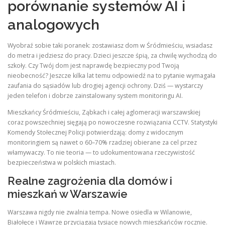
porównanie systemów AI i
analogowych
Wyobraź sobie taki poranek: zostawiasz dom w Śródmieściu, wsiadasz
do metra i jedziesz do pracy. Dzieci jeszcze śpią, za chwilę wychodzą do
szkoły. Czy Twój dom jest naprawdę bezpieczny pod Twoją
nieobecność? Jeszcze kilka lat temu odpowiedź na to pytanie wymagała
zaufania do sąsiadów lub drogiej agencji ochrony. Dziś — wystarczy
jeden telefon i dobrze zainstalowany system monitoringu AI.
Mieszkańcy Śródmieściu, Ząbkach i całej aglomeracji warszawskiej
coraz powszechniej sięgają po nowoczesne rozwiązania CCTV. Statystyki
Komendy Stołecznej Policji potwierdzają: domy z widocznym
monitoringiem są nawet o 60–70% rzadziej obierane za cel przez
włamywaczy. To nie teoria — to udokumentowana rzeczywistość
bezpieczeństwa w polskich miastach.
Realne zagrożenia dla domów i
mieszkań w Warszawie
Warszawa nigdy nie zwalnia tempa. Nowe osiedla w Wilanowie,
Białołęce i Wawrze przyciągają tysiące nowych mieszkańców rocznie.