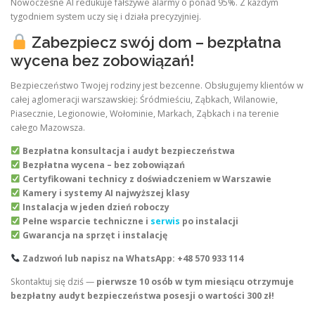
Nowoczesne AI redukuje fałszywe alarmy o ponad 95%. Z każdym
tygodniem system uczy się i działa precyzyjniej.
Zabezpiecz swój dom – bezpłatna
wycena bez zobowiązań!
Bezpieczeństwo Twojej rodziny jest bezcenne. Obsługujemy klientów w
całej aglomeracji warszawskiej: Śródmieściu, Ząbkach, Wilanowie,
Piasecznie, Legionowie, Wołominie, Markach, Ząbkach i na terenie
całego Mazowsza.
Bezpłatna konsultacja i audyt bezpieczeństwa
Bezpłatna wycena – bez zobowiązań
Certyfikowani technicy z doświadczeniem w Warszawie
Kamery i systemy AI najwyższej klasy
Instalacja w jeden dzień roboczy
Pełne wsparcie techniczne i
serwis
po instalacji
Gwarancja na sprzęt i instalację
Zadzwoń lub napisz na WhatsApp: +48 570 933 114
Skontaktuj się dziś —
pierwsze 10 osób w tym miesiącu otrzymuje
bezpłatny audyt bezpieczeństwa posesji o wartości 300 zł!