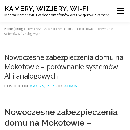
Skip
KAMERY, WIZJERY, WI-FI
to
Menu
content
Montaż Kamer Wifi i Wideodomofonów oraz Wizjerów z kamerą
Home
»
Blog
»
Nowoczesne zabezpieczenia domu na Mokotowie – porównanie
GŁÓWNA
MONTAŻ KAMER WIFI W WARSZAWA
systemów AI i analogowych
Nowoczesne zabezpieczenia domu na
MONTAŻ WIDEDOMOFONÓW
Mokotowie – porównanie systemów
AI i analogowych
MONTAŻU WIZJERÓW Z KAMERĄ
BLOG
POSTED ON
MAY 25, 2026
BY
ADMIN
PL
KONTAKT
Nowoczesne zabezpieczenia
domu na Mokotowie –