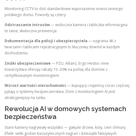
Monitoring CCTV to dziś standardowe wyposażenie nowoczesnego
polskiego domu. Powody są cztery:
Odstraszanie intruzów
— widoczna kamera i tabliczka informacyjna
to tania, skuteczna prewencja.
Dokumentacja dla policji i ubezpieczyciela
— nagrania 4K z
twarzami i tablicami rejestracyjnymi to kluczowy dowód w każdym
dochodzeniu.
Zniżki ubezpieczeniowe
— PZU, Allianz, Ergo Hestia i inne
towarzystwa oferują rabaty 15–20% na polisę dla domów z
certyfikowanym monitoringiem.
Wzrost wartości nieruchomości
— kupujący i najemcy coraz częściej
pytają o systemy bezpieczeństwa. Dom z monitoringiem AI jest
atrakcyjniejszy na rynku.
Rewolucja AI w domowych systemach
bezpieczeństwa
Stare kamery nagrywały wszystko — gałęzie drzew, koty, cień chmury.
Efekt: setki godzin bezużytecznych nagrań i dziesiątki fałszywych