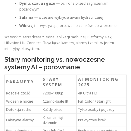
Dymu, czadu i gazu
— ochrona przed zagrożeniami
pożarowymi
Zalania
— wczesne wykrycie awarii hydraulicznej
Wibracji
— wykrywają forsowanie zamków lub wiercenie
Wszystkim zarządzasz z jednej aplikacji mobilnej. Platformy Ajax,
Hikvision Hik-Connect i Tuya łączą kamery, alarmy i zamki w jeden
intuicyjny ekosystem.
Stary monitoring vs. nowoczesne
systemy AI – porównanie
STARY
AI MONITORING
PARAMETR
SYSTEM
2025
Rozdzielczość
720p–1080p
4K Ultra HD
Widzenie nocne
Czarno-białe IR
Full Color / Starlight
Detekcja ruchu
Każdy piksel
Tylko osoby i pojazdy
Kilkadziesiąt
Fałszywe alarmy
Praktycznie brak
dziennie
Powiadomienia
Brak lub SMS
Push z miniaturą wideo