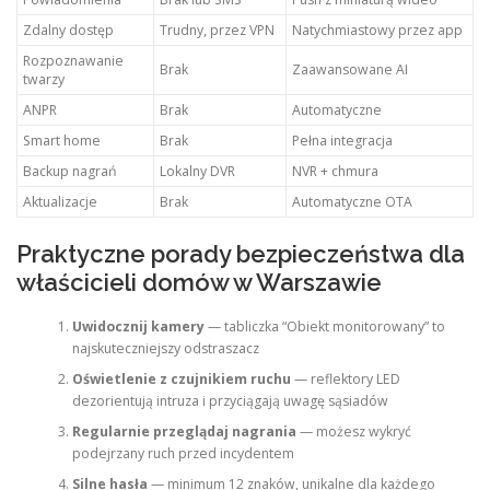
Zdalny dostęp
Trudny, przez VPN
Natychmiastowy przez app
Rozpoznawanie
Brak
Zaawansowane AI
twarzy
ANPR
Brak
Automatyczne
Smart home
Brak
Pełna integracja
Backup nagrań
Lokalny DVR
NVR + chmura
Aktualizacje
Brak
Automatyczne OTA
Praktyczne porady bezpieczeństwa dla
właścicieli domów w Warszawie
Uwidocznij kamery
— tabliczka “Obiekt monitorowany” to
najskuteczniejszy odstraszacz
Oświetlenie z czujnikiem ruchu
— reflektory LED
dezorientują intruza i przyciągają uwagę sąsiadów
Regularnie przeglądaj nagrania
— możesz wykryć
podejrzany ruch przed incydentem
Silne hasła
— minimum 12 znaków, unikalne dla każdego