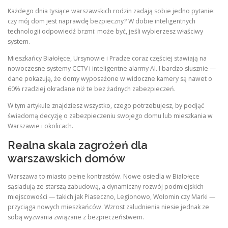
Każdego dnia tysiące warszawskich rodzin zadają sobie jedno pytanie:
czy mój dom jest naprawdę bezpieczny? W dobie inteligentnych
technologii odpowiedź brzmi: może być, jeśli wybierzesz właściwy
system.
Mieszkańcy Białołęce, Ursynowie i Pradze coraz częściej stawiają na
nowoczesne systemy CCTV i inteligentne alarmy AI. I bardzo słusznie —
dane pokazują, że domy wyposażone w widoczne kamery są nawet o
60% rzadziej okradane niż te bez żadnych zabezpieczeń.
W tym artykule znajdziesz wszystko, czego potrzebujesz, by podjąć
świadomą decyzję o zabezpieczeniu swojego domu lub mieszkania w
Warszawie i okolicach.
Realna skala zagrożeń dla
warszawskich domów
Warszawa to miasto pełne kontrastów. Nowe osiedla w Białołęce
sąsiadują ze starszą zabudową, a dynamiczny rozwój podmiejskich
miejscowości — takich jak Piaseczno, Legionowo, Wołomin czy Marki —
przyciąga nowych mieszkańców. Wzrost zaludnienia niesie jednak ze
sobą wyzwania związane z bezpieczeństwem.