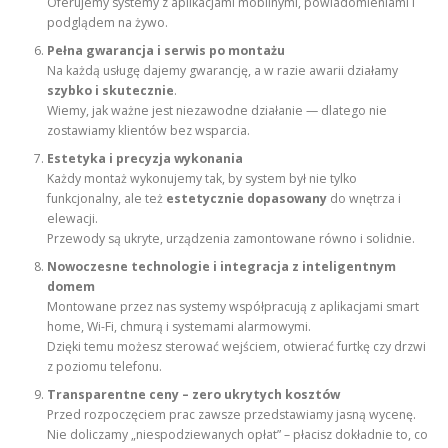
Oferujemy systemy z aplikacjami mobilnymi, powiadomieniami i
podglądem na żywo.
Pełna gwarancja i serwis po montażu
Na każdą usługę dajemy gwarancję, a w razie awarii działamy
szybko i skutecznie
.
Wiemy, jak ważne jest niezawodne działanie — dlatego nie
zostawiamy klientów bez wsparcia.
Estetyka i precyzja wykonania
Każdy montaż wykonujemy tak, by system był nie tylko
funkcjonalny, ale też
estetycznie dopasowany
do wnętrza i
elewacji.
Przewody są ukryte, urządzenia zamontowane równo i solidnie.
Nowoczesne technologie i integracja z inteligentnym
domem
Montowane przez nas systemy współpracują z aplikacjami smart
home, Wi-Fi, chmurą i systemami alarmowymi.
Dzięki temu możesz sterować wejściem, otwierać furtkę czy drzwi
z poziomu telefonu.
Transparentne ceny – zero ukrytych kosztów
Przed rozpoczęciem prac zawsze przedstawiamy jasną wycenę.
Nie doliczamy „niespodziewanych opłat” – płacisz dokładnie to, co