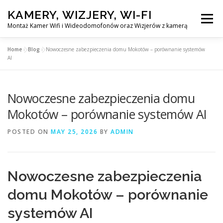
Skip
KAMERY, WIZJERY, WI-FI
to
Menu
content
Montaż Kamer Wifi i Wideodomofonów oraz Wizjerów z kamerą
Home
»
Blog
»
Nowoczesne zabezpieczenia domu Mokotów – porównanie systemów
GŁÓWNA
MONTAŻ KAMER WIFI W WARSZAWA
AI
Nowoczesne zabezpieczenia domu
MONTAŻ WIDEDOMOFONÓW
Mokotów – porównanie systemów AI
MONTAŻU WIZJERÓW Z KAMERĄ
BLOG
POSTED ON
MAY 25, 2026
BY
ADMIN
EN
KONTAKT
Nowoczesne zabezpieczenia
domu Mokotów – porównanie
systemów AI