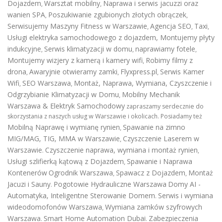
Dojazdem
Warsztat mobilny
Naprawa i serwis jacuzzi oraz
,
,
wanien SPA
Poszukiwanie zgubionych złotych obrączek
,
,
Serwisujemy Maszyny Fitness w Warszawie
Agencja SEO
Taxi
,
,
,
Usługi elektryka samochodowego z dojazdem
,
Montujemy płyty
indukcyjne
Serwis klimatyzacji w domu
naprawiamy fotele
,
,
,
Montujemy wizjery z kamerą i kamery wifi
Robimy filmy z
,
drona
Awaryjnie otwieramy zamki
Flyxpress.pl
Serwis Kamer
,
,
,
Wifi
SEO Warszawa
Montaż, Naprawa, Wymiana, Czyszczenie i
,
,
Odgrzybianie Klimatyzacji w Domu
Mobilny Mechanik
,
Warszawa & Elektryk Samochodowy
zapraszamy serdecznie do
skorzystania z naszych usług w Warszawie i okolicach. Posiadamy też
Mobilną Naprawę i wymianę rynien
Spawanie na zimno
,
MIG/MAG, TIG, MMA w Warszawie
Czyszczenie Laserem w
,
Warszawie
Czyszczenie naprawa, wymiana i montaż rynien
.
,
Usługi szlifierką kątową z Dojazdem
Spawanie i Naprawa
,
Kontenerów
Ogrodnik Warszawa
Spawacz z Dojazdem
Montaż
,
,
Jacuzi i Sauny
Pogotowie Hydrauliczne Warszawa
Domy AI -
.
Automatyka, Inteligentne Sterowanie Domem
Serwis i wymiana
.
wideodomofonów Warszawa
Wymiana zamków szyfrowych
,
Warszawa
Smart Home Automation Dubai
Zabezpieczenia
.
.