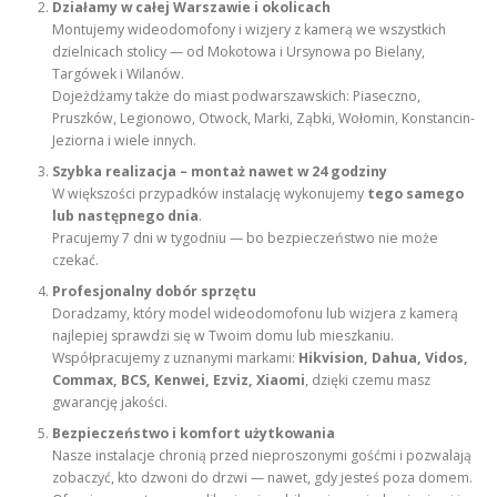
Działamy w całej Warszawie i okolicach
Montujemy wideodomofony i wizjery z kamerą we wszystkich
dzielnicach stolicy — od Mokotowa i Ursynowa po Bielany,
Targówek i Wilanów.
Dojeżdżamy także do miast podwarszawskich: Piaseczno,
Pruszków, Legionowo, Otwock, Marki, Ząbki, Wołomin, Konstancin-
Jeziorna i wiele innych.
Szybka realizacja – montaż nawet w 24 godziny
W większości przypadków instalację wykonujemy
tego samego
lub następnego dnia
.
Pracujemy 7 dni w tygodniu — bo bezpieczeństwo nie może
czekać.
Profesjonalny dobór sprzętu
Doradzamy, który model wideodomofonu lub wizjera z kamerą
najlepiej sprawdzi się w Twoim domu lub mieszkaniu.
Współpracujemy z uznanymi markami:
Hikvision, Dahua, Vidos,
Commax, BCS, Kenwei, Ezviz, Xiaomi
, dzięki czemu masz
gwarancję jakości.
Bezpieczeństwo i komfort użytkowania
Nasze instalacje chronią przed nieproszonymi gośćmi i pozwalają
zobaczyć, kto dzwoni do drzwi — nawet, gdy jesteś poza domem.