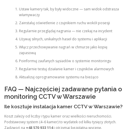
Ustaw kamery tak, by były widoczne — sam widok odstrasza
włamywaczy
Zainstaluj oświetlenie z czujnikiem ruchu wokół posesji
Regularnie przeglądaj nagrania — nie czekaj na incydent
Używaj silnych, unikalnych haseł do systemu i aplikacji
Włącz przechowywanie nagrań w chmurze jako kopię
zapasową
Poinformuj zaufanych sąsiadów o systemie monitoringu
Regularnie testuj działanie kamer i czujników alarmowych
Aktualizuj oprogramowanie systemu na bieżąco
FAQ — Najczęściej zadawane pytania o
monitoring CCTV w Warszawie
Ile kosztuje instalacja kamer CCTV w Warszawie?
Koszt zależy od liczby i typu kamer oraz wielkości nieruchomości.
Podstawowy system (4–6 kamer) to wydatek od kilku tysięcy złotych.
Zadzwoń na
+48 570 933 114
i otrzymaj bezpłatną wycenę.