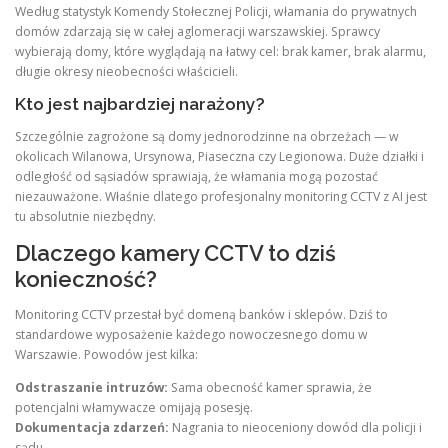
Według statystyk Komendy Stołecznej Policji, włamania do prywatnych
domów zdarzają się w całej aglomeracji warszawskiej. Sprawcy
wybierają domy, które wyglądają na łatwy cel: brak kamer, brak alarmu,
długie okresy nieobecności właścicieli.
Kto jest najbardziej narażony?
Szczególnie zagrożone są domy jednorodzinne na obrzeżach — w
okolicach Wilanowa, Ursynowa, Piaseczna czy Legionowa. Duże działki i
odległość od sąsiadów sprawiają, że włamania mogą pozostać
niezauważone. Właśnie dlatego profesjonalny monitoring CCTV z AI jest
tu absolutnie niezbędny.
Dlaczego kamery CCTV to dziś
konieczność?
Monitoring CCTV przestał być domeną banków i sklepów. Dziś to
standardowe wyposażenie każdego nowoczesnego domu w
Warszawie. Powodów jest kilka:
Odstraszanie intruzów:
Sama obecność kamer sprawia, że
potencjalni włamywacze omijają posesję.
Dokumentacja zdarzeń:
Nagrania to nieoceniony dowód dla policji i
sądu.