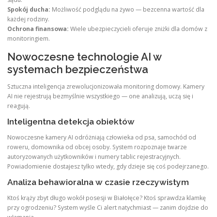
Spokój ducha:
Możliwość podglądu na żywo — bezcenna wartość dla
każdej rodziny.
Ochrona finansowa:
Wiele ubezpieczycieli oferuje zniżki dla domów z
monitoringiem.
Nowoczesne technologie AI w
systemach bezpieczeństwa
Sztuczna inteligencja zrewolucjonizowała monitoring domowy. Kamery
AI nie rejestrują bezmyślnie wszystkiego — one analizują, uczą się i
reagują.
Inteligentna detekcja obiektów
Nowoczesne kamery AI odróżniają człowieka od psa, samochód od
roweru, domownika od obcej osoby. System rozpoznaje twarze
autoryzowanych użytkowników i numery tablic rejestracyjnych.
Powiadomienie dostajesz tylko wtedy, gdy dzieje się coś podejrzanego.
Analiza behawioralna w czasie rzeczywistym
Ktoś krąży zbyt długo wokół posesji w Białołęce? Ktoś sprawdza klamkę
przy ogrodzeniu? System wyśle Ci alert natychmiast — zanim dojdzie do