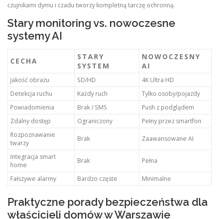
czujnikami dymu i czadu tworzy kompletną tarczę ochronną.
Stary monitoring vs. nowoczesne
systemy AI
STARY
NOWOCZESNY
CECHA
SYSTEM
AI
Jakość obrazu
SD/HD
4K Ultra HD
Detekcja ruchu
Każdy ruch
Tylko osoby/pojazdy
Powiadomienia
Brak / SMS
Push z podglądem
Zdalny dostęp
Ograniczony
Pełny przez smartfon
Rozpoznawanie
Brak
Zaawansowane AI
twarzy
Integracja smart
Brak
Pełna
home
Fałszywe alarmy
Bardzo częste
Minimalne
Praktyczne porady bezpieczeństwa dla
właścicieli domów w Warszawie