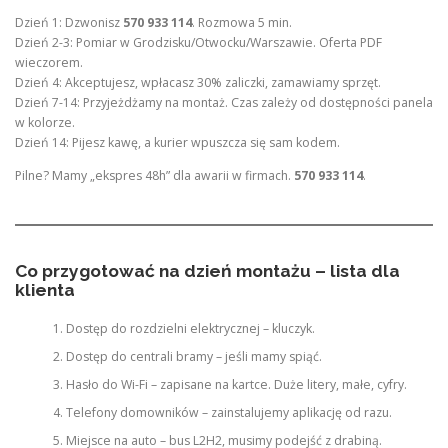
Dzień 1: Dzwonisz
570 933 114
. Rozmowa 5 min.
Dzień 2-3: Pomiar w Grodzisku/Otwocku/Warszawie. Oferta PDF
wieczorem.
Dzień 4: Akceptujesz, wpłacasz 30% zaliczki, zamawiamy sprzęt.
Dzień 7-14: Przyjeżdżamy na montaż. Czas zależy od dostępności panela
w kolorze.
Dzień 14: Pijesz kawę, a kurier wpuszcza się sam kodem.
Pilne? Mamy „ekspres 48h” dla awarii w firmach.
570 933 114
.
Co przygotować na dzień montażu – lista dla
klienta
Dostęp do rozdzielni elektrycznej – kluczyk.
Dostęp do centrali bramy – jeśli mamy spiąć.
Hasło do Wi-Fi – zapisane na kartce. Duże litery, małe, cyfry.
Telefony domowników – zainstalujemy aplikację od razu.
Miejsce na auto – bus L2H2, musimy podejść z drabiną.