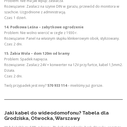
Problem: Nie ma jak wpiąć zasilacza.
Rozwiązanie: Zasilacz na szynie DIN w garażu, przewód do monitora w
szachcie. Uzgodnione z administracją.
Czas: 1 dzień.
14. Podkowa Leśna – zabytkowe ogrodzenie
Problem: Nie wolno wiercić w cegle z 1930 r.
Rozwiązanie: Panel na własnym słupku klinkierowym obok, stylizowany.
Czas: 2 dni.
15. Żabia Wola – dom 120m od bramy
Problem: Spadek napięcia.
Rozwiązanie: Zasilacz 24V + konwerter na 12V przy furtce, kabel 1,5mm2.
Działa.
Czas: 2 dni.
Twój przypadek jest inny?
570 933 114
– mieliśmy już gorsze.
Jaki kabel do wideodomofonu? Tabela dla
Grodziska, Otwocka, Warszawy