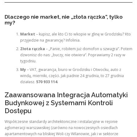
Dlaczego nie market, nie „złota rączka”, tylko
my?
Market
– kupisz, ale kto Ci to wkopie w glinę w Grodzisku? Kto
przyjedzie na gwarancję? Infolinia.
Złota rączka
– „Panie, robiłem już domofon u szwagra”. Potem
dzwonisz do nas: „buczy, nie otwiera”. Poprawiamy 2 razy w
tygodniu.
My
– VAT, gwarancja, biuro w Grodzisku i Otwocku, auto z
windą, mierniki, części. Jak padnie 24 grudnia, to 27 grudnia
działasz.
570 933 114
.
Zaawansowana Integracja Automatyki
Budynkowej z Systemami Kontroli
Dostępu
Współczesne standardy architektoniczne i instalacyjne w rejonie
aglomeracji warszawskiej (zarówno na nowoczesnych osiedlach
apartamentowych na bliskiej Woli czy Wilanowie, jak i w sektorze