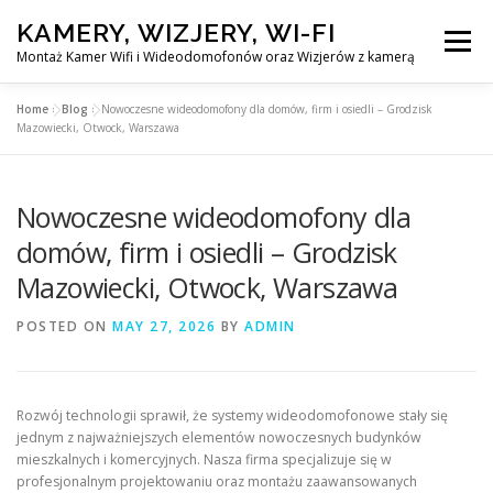
Skip
KAMERY, WIZJERY, WI-FI
to
Menu
content
Montaż Kamer Wifi i Wideodomofonów oraz Wizjerów z kamerą
Home
»
Blog
»
Nowoczesne wideodomofony dla domów, firm i osiedli – Grodzisk
GŁÓWNA
MONTAŻ KAMER WIFI W WARSZAWA
Mazowiecki, Otwock, Warszawa
Nowoczesne wideodomofony dla
MONTAŻ WIDEDOMOFONÓW
domów, firm i osiedli – Grodzisk
Mazowiecki, Otwock, Warszawa
MONTAŻU WIZJERÓW Z KAMERĄ
BLOG
POSTED ON
MAY 27, 2026
BY
ADMIN
EN
KONTAKT
Rozwój technologii sprawił, że systemy wideodomofonowe stały się
jednym z najważniejszych elementów nowoczesnych budynków
mieszkalnych i komercyjnych. Nasza firma specjalizuje się w
profesjonalnym projektowaniu oraz montażu zaawansowanych