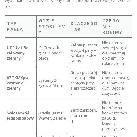
Wybór kabla to 50% sukcesu. Zły kabel = piksele, brak dźwięku, reset za
rok.
GDZIE
CZEGO
TYP
DLACZEGO
STOSUJEM
NIE
KABLA
TAK
Y
ROBIMY
Nie dajemy
Żel nie puszcza
UTP kat.5e
IP, Grodzisk
zwykłej skrętki
wody, 4 pary =
żelowany
glina, Otwock
wewnętrznej
zasilanie PoE +
ziemny
piach
do ziemi. Po
zapas
roku zielona.
Gruby przekrój
Nie dajemy
XZTKMXpw
= brak spadku
domofonoweg
Systemy 2-
2x1mm2
napięcia przy
o 0,5mm2 na
żyłowe, 50m+
ziemny
elektrozaczepi
40m. Będzie
e
„bzyczeć”.
Nie tniemy
kosztów na
Zero zakłóceń,
Światłowód
Działki 100m+,
konwerterach
piorun nie
jednomodowy
Wawer, Zalesie
za 30 zł.
spali.
Dajemy
przemysłowe.