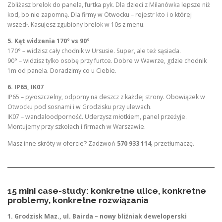
Zbliżasz brelok do panela, furtka pyk. Dla dzieci z Milanówka lepsze niż
kod, bo nie zapomną. Dla firmy w Otwocku – rejestr kto i o której
wszedł. Kasujesz zgubiony brelok w 10s z menu.
5. Kąt widzenia 170° vs 90°
170° – widzisz cały chodnik w Ursusie. Super, ale też sąsiada.
90° – widzisz tylko osobę przy furtce. Dobre w Wawrze, gdzie chodnik
1m od panela. Doradzimy co u Ciebie.
6. IP65, IK07
IP65 – pyłoszczelny, odporny na deszcz z każdej strony. Obowiązek w
Otwocku pod sosnami i w Grodzisku przy ulewach.
IK07 – wandaloodporność. Uderzysz młotkiem, panel przeżyje.
Montujemy przy szkołach i firmach w Warszawie.
Masz inne skróty w ofercie? Zadzwoń
570 933 114
, przetłumaczę.
15 mini case-study: konkretne ulice, konkretne
problemy, konkretne rozwiązania
1. Grodzisk Maz., ul. Bairda – nowy bliźniak deweloperski