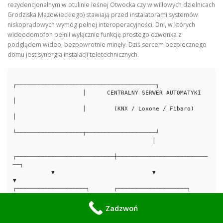
rezydencjonalnym w otulinie leśnej Otwocka czy w willowych dzielnicach
Grodziska Mazowieckiego) stawiają przed instalatorami systemów
niskoprądowych wymóg pełnej interoperacyjności. Dni, w których
wideodomofon pełnił wyłącznie funkcję prostego dzwonka z
podglądem wideo, bezpowrotnie minęły. Dziś sercem bezpiecznego
domu jest synergia instalacji teletechnicznych.
┌────────────────────────────────────────┐

                    │      CENTRALNY SERWER AUTOMATYKI       
│

                    │        (KNX / Loxone / Fibaro)         
│

└───────────────────┬────────────────────┘

                                        │

┌────────────────────────────┼──────────────────────────
──┐

           ▼                            ▼                            
▼

┌────────────────────┐       ┌────────────────────┐       
┌────────────────────┐

│   WIDEODOMOFON     │       │ SYSTEM ALARMOWY    │       
Zadzwoń
│ OŚWIETLENIE I      │

│   (Stacja IP / SIP)│       │ (Satel Integra)    │       