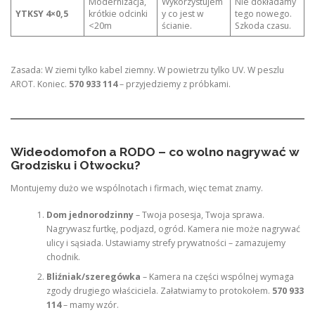
Modernizacja,
Wykorzystujem
Nie dokładamy
YTKSY 4×0,5
krótkie odcinki
y co jest w
tego nowego.
<20m
ścianie.
Szkoda czasu.
Zasada: W ziemi tylko kabel ziemny. W powietrzu tylko UV. W peszlu
AROT. Koniec.
570 933 114
– przyjedziemy z próbkami.
Wideodomofon a RODO – co wolno nagrywać w
Grodzisku i Otwocku?
Montujemy dużo we wspólnotach i firmach, więc temat znamy.
Dom jednorodzinny
– Twoja posesja, Twoja sprawa.
Nagrywasz furtkę, podjazd, ogród. Kamera nie może nagrywać
ulicy i sąsiada. Ustawiamy strefy prywatności – zamazujemy
chodnik.
Bliźniak/szeregówka
– Kamera na części wspólnej wymaga
zgody drugiego właściciela. Załatwiamy to protokołem.
570 933
114
– mamy wzór.