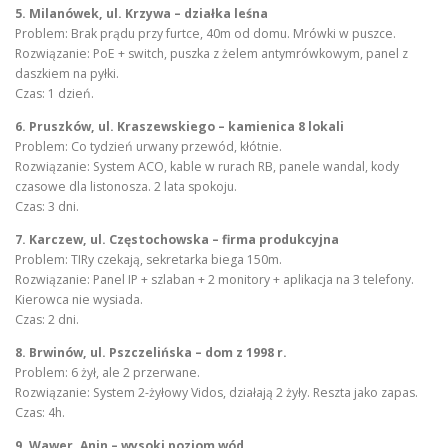
5. Milanówek, ul. Krzywa – działka leśna
Problem: Brak prądu przy furtce, 40m od domu. Mrówki w puszce.
Rozwiązanie: PoE + switch, puszka z żelem antymrówkowym, panel z
daszkiem na pyłki.
Czas: 1 dzień.
6. Pruszków, ul. Kraszewskiego – kamienica 8 lokali
Problem: Co tydzień urwany przewód, kłótnie.
Rozwiązanie: System ACO, kable w rurach RB, panele wandal, kody
czasowe dla listonosza. 2 lata spokoju.
Czas: 3 dni.
7. Karczew, ul. Częstochowska – firma produkcyjna
Problem: TIRy czekają, sekretarka biega 150m.
Rozwiązanie: Panel IP + szlaban + 2 monitory + aplikacja na 3 telefony.
Kierowca nie wysiada.
Czas: 2 dni.
8. Brwinów, ul. Pszczelińska – dom z 1998 r.
Problem: 6 żył, ale 2 przerwane.
Rozwiązanie: System 2-żyłowy Vidos, działają 2 żyły. Reszta jako zapas.
Czas: 4h.
9. Wawer, Anin – wysoki poziom wód