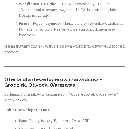
Wspólnota 3-10 lokali
– Uchwała wspólnoty + tabliczka
„Obiekt monitorowany”. Nagrania 14-30 dni, potem nadpis.
Dostęp ma zarząd.
Firma
– Rejestr czynności, klauzula dla pracowników, tabliczka.
Pomagamy wdrożyć. Nagrania z wejścia to podstawa przy
kradzieży.
Nie nagrywamy dźwięku w trybie ciągłym – tylko przy dzwonku. Zgodne z
prawem.
Oferta dla deweloperów i zarządców –
Grodzisk, Otwock, Warszawa
Budujesz 6 bliźniaków w Książenicach? 10 szeregówek w Józefowie?
Mamy pakiety:
Pakiet Deweloper START
Panel 2-przyciskowy IP, kamera 2Mpx, RFID.
Monitory 7” Wi-Fi dla każdego lokalu.