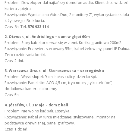
Problem: Deweloper dał najtańszy domofon audio. Klient chce widzieć
kuriera z piętra.
Rozwiązanie: Wymiana na Vidos Duo, 2 monitory 7”, wykorzystanie kabla
4-żyłowego. Brak kucia.
Czas: 6h. Tel.
570 933 114
.
2. Otwock, ul. Andriollego – dom w głębi 60m
Problem: Stary kabel przerwał się w ziemi. Kostka granitowa 200m2.
Rozwiązanie: Przewiert sterowany 55m, kabel żelowany, panel IP Dahua.
Zero rozbierania kostki.
Czas: 2 dni.
3. Warszawa Ursus, ul. Skoroszewska – szeregówka
Problem: Wąski słupek 9 cm, hałas z ulicy, dziecko śpi.
Rozwiązanie: Panel slim ACO 4,5 cm, tryb nocny „tylko telefon”,
dodatkowa kamera na bramę.
Czas: 5h.
4. Józefów, ul. 3 Maja – dom z bali
Problem: Nie wolno kuć bali. Estetyka.
Rozwiązanie: Kabel w rurce miedzianej stylizowanej, monitor na
podstawce drewnianej, panel grafitowy.
Czas: 1 dzień.