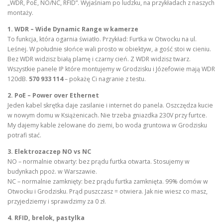
„WDR, PoE, NO/NC, RFID”. Wyjaśniam po ludzku, na przykładach z naszych
montaży.
1. WDR – Wide Dynamic Range w kamerze
To funkcja, która ogarnia światło. Przykład: Furtka w Otwocku na ul.
Leśnej. W południe słońce wali prosto w obiektyw, a gość stoi w cieniu.
Bez WDR widzisz białą plamę i czarny cień. Z WDR widzisz twarz.
Wszystkie panele IP które montujemy w Grodzisku i Józefowie mają WDR
120dB.
570 933 114
– pokażę Ci nagranie z testu.
2. PoE – Power over Ethernet
Jeden kabel skrętka daje zasilanie i internet do panela. Oszczędza kucie
w nowym domu w Książenicach. Nie trzeba gniazdka 230V przy furtce.
My dajemy kable żelowane do ziemi, bo woda gruntowa w Grodzisku
potrafi stać.
3. Elektrozaczep NO vs NC
NO – normalnie otwarty: bez prądu furtka otwarta. Stosujemy w
budynkach ppoż. w Warszawie.
NC – normalnie zamknięty: bez prądu furtka zamknięta. 99% domów w
Otwocku i Grodzisku. Prąd puszczasz = otwiera. Jak nie wiesz co masz,
przyjedziemy i sprawdzimy za 0 zł.
4. RFID, brelok, pastylka