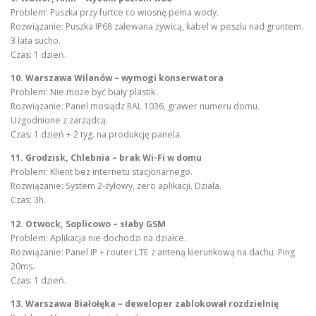
Problem: Puszka przy furtce co wiosnę pełna wody.
Rozwiązanie: Puszka IP68 zalewana żywicą, kabel w peszlu nad gruntem.
3 lata sucho.
Czas: 1 dzień.
10. Warszawa Wilanów – wymogi konserwatora
Problem: Nie może być biały plastik.
Rozwiązanie: Panel mosiądz RAL 1036, grawer numeru domu.
Uzgodnione z zarządcą.
Czas: 1 dzień + 2 tyg. na produkcję panela.
11. Grodzisk, Chlebnia – brak Wi-Fi w domu
Problem: Klient bez internetu stacjonarnego.
Rozwiązanie: System 2-żyłowy, zero aplikacji. Działa.
Czas: 3h.
12. Otwock, Soplicowo – słaby GSM
Problem: Aplikacja nie dochodzi na działce.
Rozwiązanie: Panel IP + router LTE z anteną kierunkową na dachu. Ping
20ms.
Czas: 1 dzień.
13. Warszawa Białołęka – deweloper zablokował rozdzielnię