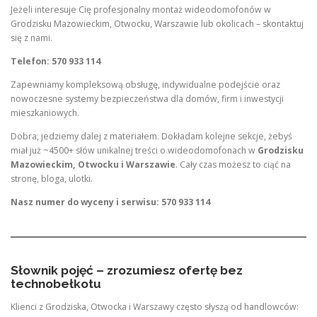
Jeżeli interesuje Cię profesjonalny montaż wideodomofonów w
Grodzisku Mazowieckim, Otwocku, Warszawie lub okolicach – skontaktuj
się z nami.
Telefon: 570 933 114
Zapewniamy kompleksową obsługę, indywidualne podejście oraz
nowoczesne systemy bezpieczeństwa dla domów, firm i inwestycji
mieszkaniowych.
Dobra, jedziemy dalej z materiałem. Dokładam kolejne sekcje, żebyś
miał już ~4500+ słów unikalnej treści o wideodomofonach w
Grodzisku
Mazowieckim, Otwocku i Warszawie
. Cały czas możesz to ciąć na
stronę, bloga, ulotki.
Nasz numer do wyceny i serwisu: 570 933 114
Słownik pojęć – zrozumiesz ofertę bez
technobełkotu
Klienci z Grodziska, Otwocka i Warszawy często słyszą od handlowców: