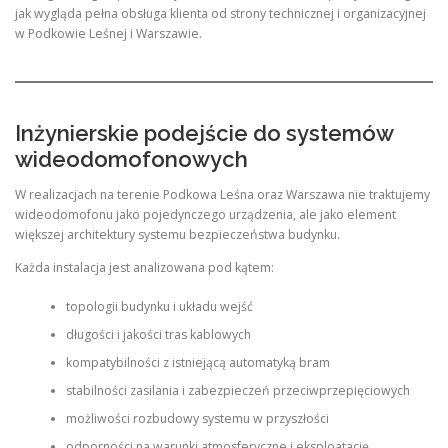
jak wygląda pełna obsługa klienta od strony technicznej i organizacyjnej
w Podkowie Leśnej i Warszawie.
Inżynierskie podejście do systemów
wideodomofonowych
W realizacjach na terenie Podkowa Leśna oraz Warszawa nie traktujemy
wideodomofonu jako pojedynczego urządzenia, ale jako element
większej architektury systemu bezpieczeństwa budynku.
Każda instalacja jest analizowana pod kątem:
topologii budynku i układu wejść
długości i jakości tras kablowych
kompatybilności z istniejącą automatyką bram
stabilności zasilania i zabezpieczeń przeciwprzepięciowych
możliwości rozbudowy systemu w przyszłości
odporności na warunki atmosferyczne i eksploatację