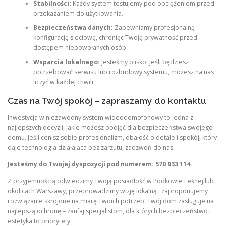
Stabilności:
Każdy system testujemy pod obciążeniem przed
przekazaniem do użytkowania.
Bezpieczeństwa danych:
Zapewniamy profesjonalną
konfigurację sieciową, chroniąc Twoją prywatność przed
dostępem niepowołanych osób.
Wsparcia lokalnego:
Jesteśmy blisko. Jeśli będziesz
potrzebować serwisu lub rozbudowy systemu, możesz na nas
liczyć w każdej chwili.
Czas na Twój spokój – zapraszamy do kontaktu
Inwestycja w niezawodny system wideodomofonowy to jedna z
najlepszych decyzji, jakie możesz podjąć dla bezpieczeństwa swojego
domu. Jeśli cenisz sobie profesjonalizm, dbałość o detale i spokój, który
daje technologia działająca bez zarzutu, zadzwoń do nas.
Jesteśmy do Twojej dyspozycji pod numerem: 570 933 114.
Z przyjemnością odwiedzimy Twoją posiadłość w Podkowie Leśnej lub
okolicach Warszawy, przeprowadzimy wizję lokalną i zaproponujemy
rozwiązanie skrojone na miarę Twoich potrzeb. Twój dom zasługuje na
najlepszą ochronę – zaufaj specjalistom, dla których bezpieczeństwo i
estetyka to priorytety.