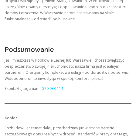
projekt realizujemy z pełnym zaangażowaniem. W Podkowie Leśnej
szczególnie dbamy o estetykę i dopasowanie urządzeń do charakteru
domów i otoczenia. W Warszawie natomiast stawiamy na skalę i
funkcjonalność – od osiedli po biurowce.
Podsumowanie
Jeśli mieszkasz w Podkowie Leśnej lub Warszawie i chcesz zwiększyć
bezpieczeństwo swojej nieruchomości, nasza firma jest idealnym
partnerem. Oferujemy kompleksowe usługi – od doradztwa po serwis.
Wideodomofon to inwestycja w spokój, komfort i prestiż.
Skontaktuj się z nami:
570 933 114
Koniec
Rozbudowując temat dalej, przechodzimy już w stronę bardziej
szczegółowego opisu realnych wdrożeń, standardów pracy oraz tego,