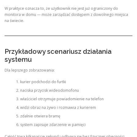
W praktyce oznacza to, że użytkownik nie jest już ograniczony do
monitora w domu — może zarządzać dostępem z dowolnego miejsca
na świecie.
Przykładowy scenariusz działania
systemu
Dla lepszego zobrazowania:
kurier podchodzi do furtki
naciska przycisk wideodomofonu
właściciel otrzymuje powiadomienie na telefon
widzi obraz na żywo i rozmawia z kurierem
zdalnie otwiera bramę
system zapisuje zdarzenie w pamięci
Całość trwa kilkanaście sekund i odbywa się bez fizycznej obecności