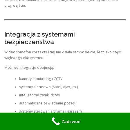
przy wejściu.
Integracja z systemami
bezpieczeństwa
Wideodomofon coraz częściej nie działa samodzielnie, lecz jako część
większego ekosystemu.
Możliwe integracje obejmują:
kamery monitoringu CCTV
systemy alarmowe (Satel, Ajax, itp.)
inteligentne zamki drzwi
automatyczne oświetlenie posesji
systemy sterowania bramą i garażem
Zadzwoń
Dzięki temu powstaje spójny system kontroli dostępu, który działa
automatycznie i logicznie reaguje na zdarzenia.