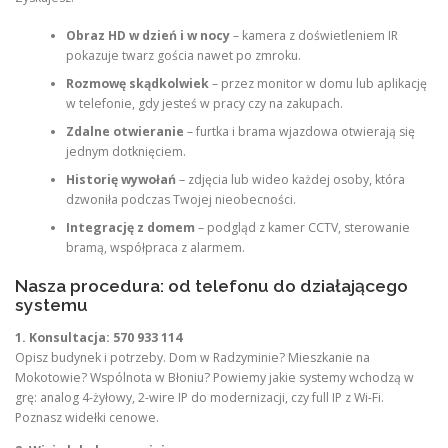
Obraz HD w dzień i w nocy
– kamera z doświetleniem IR
pokazuje twarz gościa nawet po zmroku.
Rozmowę skądkolwiek
– przez monitor w domu lub aplikację
w telefonie, gdy jesteś w pracy czy na zakupach.
Zdalne otwieranie
– furtka i brama wjazdowa otwierają się
jednym dotknięciem.
Historię wywołań
– zdjęcia lub wideo każdej osoby, która
dzwoniła podczas Twojej nieobecności.
Integrację z domem
– podgląd z kamer CCTV, sterowanie
bramą, współpraca z alarmem.
Nasza procedura: od telefonu do działającego
systemu
1. Konsultacja: 570 933 114
Opisz budynek i potrzeby. Dom w Radzyminie? Mieszkanie na
Mokotowie? Wspólnota w Błoniu? Powiemy jakie systemy wchodzą w
grę: analog 4-żyłowy, 2-wire IP do modernizacji, czy full IP z Wi-Fi.
Poznasz widełki cenowe.