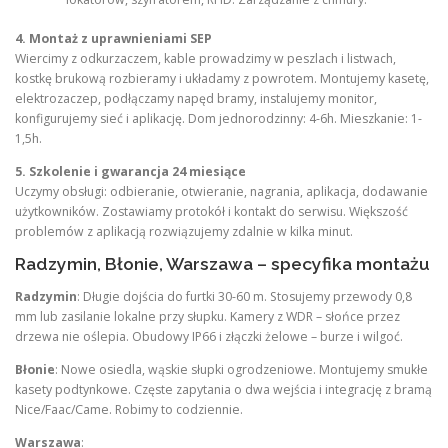
4. Montaż z uprawnieniami SEP
Wiercimy z odkurzaczem, kable prowadzimy w peszlach i listwach,
kostkę brukową rozbieramy i układamy z powrotem. Montujemy kasetę,
elektrozaczep, podłączamy napęd bramy, instalujemy monitor,
konfigurujemy sieć i aplikację. Dom jednorodzinny: 4-6h. Mieszkanie: 1-
1,5h.
5. Szkolenie i gwarancja 24 miesiące
Uczymy obsługi: odbieranie, otwieranie, nagrania, aplikacja, dodawanie
użytkowników. Zostawiamy protokół i kontakt do serwisu. Większość
problemów z aplikacją rozwiązujemy zdalnie w kilka minut.
Radzymin, Błonie, Warszawa – specyfika montażu
Radzymin
: Długie dojścia do furtki 30-60 m. Stosujemy przewody 0,8
mm lub zasilanie lokalne przy słupku. Kamery z WDR – słońce przez
drzewa nie oślepia. Obudowy IP66 i złączki żelowe – burze i wilgoć.
Błonie
: Nowe osiedla, wąskie słupki ogrodzeniowe. Montujemy smukłe
kasety podtynkowe. Częste zapytania o dwa wejścia i integrację z bramą
Nice/Faac/Came. Robimy to codziennie.
Warszawa
: