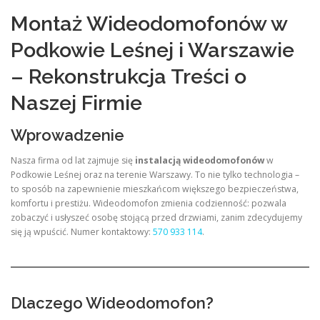
Montaż Wideodomofonów w
Podkowie Leśnej i Warszawie
– Rekonstrukcja Treści o
Naszej Firmie
Wprowadzenie
Nasza firma od lat zajmuje się
instalacją wideodomofonów
w
Podkowie Leśnej oraz na terenie Warszawy. To nie tylko technologia –
to sposób na zapewnienie mieszkańcom większego bezpieczeństwa,
komfortu i prestiżu. Wideodomofon zmienia codzienność: pozwala
zobaczyć i usłyszeć osobę stojącą przed drzwiami, zanim zdecydujemy
się ją wpuścić. Numer kontaktowy:
570 933 114
.
Dlaczego Wideodomofon?