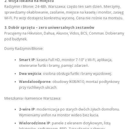
2. Wizja lokalna na miejscu
Radzymin i Błonie: 24-48h. Warszawa: często ten sam dzień. Mierzymy,
sprawdzamy okablowanie, zasilanie, miejsce na kasetę i monitor, zasięg
Wi-Fi. Po wizji dostajesz konkretną wycenę. Cena nie rośnie na montażu.
3. Dobór sprzętu – zero uniwersalnych zestawów
Pracujemy na Hikvision, Dahua, Akuvox, Vidos, BCS, Commax. Dobieramy
pod budynek.
Domy Radzymin/Błonie:
Smart IP
: kaseta Full HD, monitor 7-10” z Wi-Fi, aplikacja,
otwieranie furtki i bramy, pamięć zdarzeń.
Dwa wejścia
: osobna obsługa furtki i bramy wjazdowej.
Wandaloodporne
: obudowy IK08/IK10, montaż podtynkowy
przy ruchliwych ulicach.
Mieszkania i kamienice Warszawa:
2-wire IP
: modernizacja po starych dwóch żyłach domofonu.
Wymieniamy unifon na monitor wideo bez kucia.
Wielorodzinne IP
: panele z ekranem dotykowym, listą
lokatorów, szyfratorem, RFID. Zarządzanie z chmury.