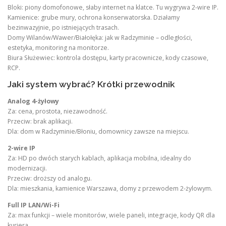
Bloki: piony domofonowe, słaby internet na klatce. Tu wygrywa 2-wire IP.
Kamienice: grube mury, ochrona konserwatorska. Działamy
bezinwazyjnie, po istniejących trasach.
Domy Wilanów/Wawer/Białołęka: jak w Radzyminie – odległości,
estetyka, monitoring na monitorze.
Biura Służewiec: kontrola dostępu, karty pracownicze, kody czasowe,
RCP.
Jaki system wybrać? Krótki przewodnik
Analog 4-żyłowy
Za: cena, prostota, niezawodność.
Przeciw: brak aplikacji.
Dla: dom w Radzyminie/Błoniu, domownicy zawsze na miejscu.
2-wire IP
Za: HD po dwóch starych kablach, aplikacja mobilna, idealny do
modernizacji.
Przeciw: droższy od analogu.
Dla: mieszkania, kamienice Warszawa, domy z przewodem 2-żylowym.
Full IP LAN/Wi-Fi
Za: max funkcji – wiele monitorów, wiele paneli, integracje, kody QR dla
kuriera.