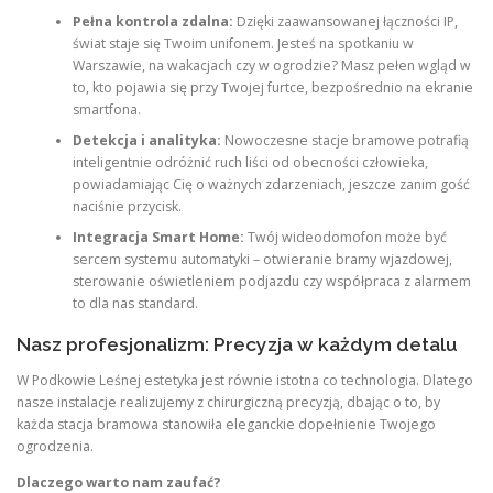
Pełna kontrola zdalna:
Dzięki zaawansowanej łączności IP,
świat staje się Twoim unifonem. Jesteś na spotkaniu w
Warszawie, na wakacjach czy w ogrodzie? Masz pełen wgląd w
to, kto pojawia się przy Twojej furtce, bezpośrednio na ekranie
smartfona.
Detekcja i analityka:
Nowoczesne stacje bramowe potrafią
inteligentnie odróżnić ruch liści od obecności człowieka,
powiadamiając Cię o ważnych zdarzeniach, jeszcze zanim gość
naciśnie przycisk.
Integracja Smart Home:
Twój wideodomofon może być
sercem systemu automatyki – otwieranie bramy wjazdowej,
sterowanie oświetleniem podjazdu czy współpraca z alarmem
to dla nas standard.
Nasz profesjonalizm: Precyzja w każdym detalu
W Podkowie Leśnej estetyka jest równie istotna co technologia. Dlatego
nasze instalacje realizujemy z chirurgiczną precyzją, dbając o to, by
każda stacja bramowa stanowiła eleganckie dopełnienie Twojego
ogrodzenia.
Dlaczego warto nam zaufać?