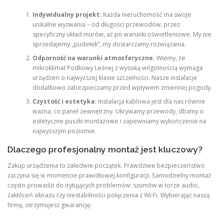
Indywidualny projekt:
Każda nieruchomość ma swoje
unikalne wyzwania – od długości przewodów, przez
specyficzny układ murów, aż po warunki oświetleniowe. My nie
sprzedajemy „pudełek”, my dostarczamy rozwiązania.
Odporność na warunki atmosferyczne:
Wiemy, że
mikroklimat Podkowy Leśnej z wysoką wilgotnością wymaga
urządzeń o najwyższej klasie szczelności. Nasze instalacje
dodatkowo zabezpieczamy przed wpływem zmiennej pogody.
Czystość i estetyka:
Instalacja kablowa jest dla nas równie
ważna, co panel zewnętrzny. Ukrywamy przewody, dbamy o
estetyczne puszki montażowe i zapewniamy wykończenie na
najwyższym poziomie.
Dlaczego profesjonalny montaż jest kluczowy?
Zakup urządzenia to zaledwie początek. Prawdziwe bezpieczeństwo
zaczyna się w momencie prawidłowej konfiguracji. Samodzielny montaż
często prowadzi do irytujących problemów: szumów w torze audio,
zakłóceń obrazu czy niestabilności połączenia z Wi-Fi. Wybierając naszą
firmę, otrzymujesz gwarancję: