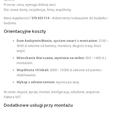
Przeciw: cena, wymaga dobrej sieci.
Dla: nowe domy, rezydencje, firmy, wspólnoty.
Masz wątpliwości?
570 933 114
– dobierzemy rozwiązanie do budynku i
budżetu.
Orientacyjne koszty
Dom Radzymin/Błonie, system smart z montażem
: 2100 –
4500 zł zależnie od kamery, monitora, długości trasy, ilości
wejść.
Mieszkanie Warszawa, wymiana na wideo
: 650 – 1400 zł z
montażem.
Wspólnota 10 lokali
: 6000 – 15000 zł zależnie od panelu i
okablowania.
Wykop z odtworzeniem
: wycena po wizji.
W cenie: dojazd, sprzęt, montaż, konfiguracja, szkolenie, wsparcie.
Faktura VAT.
Dodatkowe usługi przy montażu