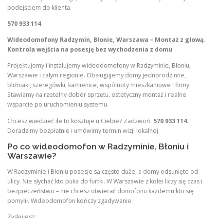
podejściem do klienta.
570 933 114
Wideodomofony Radzymin, Błonie, Warszawa – Montaż z głową.
Kontrola wejścia na posesję bez wychodzenia z domu
Projektujemy i instalujemy wideodomofony w Radzyminie, Błoniu,
Warszawie i całym regionie. Obsługujemy domy jednorodzinne,
bliźniaki, szeregówki, kamienice, wspólnoty mieszkaniowe i firmy.
Stawiamy na rzetelny dobór sprzętu, estetyczny montaż i realne
wsparcie po uruchomieniu systemu.
Chcesz wiedzieć ile to kosztuje u Ciebie? Zadzwoń:
570 933 114
.
Doradzimy bezpłatnie i umówimy termin wizji lokalnej.
Po co wideodomofon w Radzyminie, Błoniu i
Warszawie?
W Radzyminie i Błoniu posesje są często duże, a domy odsunięte od
ulicy. Nie słychać kto puka do furtki. W Warszawie z kolei liczy się czas i
bezpieczeństwo – nie chcesz otwierać domofonu każdemu kto się
pomylił. Wideodomofon kończy zgadywanie.
Zyskujesz: