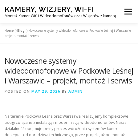
Skip
KAMERY, WIZJERY, WI-FI
to
Menu
content
Montaż Kamer Wifi i Wideodomofonów oraz Wizjerów z kamerą
Home
»
Blog
»
Nowoczesne systemy wideodomofonowe w Podkowie Leśnej i Warszawie –
GŁÓWNA
MONTAŻ KAMER WIFI W WARSZAWA
projekt, montaż i serwis
Nowoczesne systemy
MONTAŻ WIDEDOMOFONÓW
wideodomofonowe w Podkowie Leśnej
i Warszawie – projekt, montaż i serwis
MONTAŻU WIZJERÓW Z KAMERĄ
BLOG
POSTED ON
MAY 29, 2026
BY
ADMIN
EN
KONTAKT
Na terenie Podkowa Leśna oraz Warszawa realizujemy kompleksowe
usługi związane z instalacją i modernizacją wideodomofonów. Nasza
działalność obejmuje pełny proces wdrożenia systemów kontroli
dostępu – od doradztwa technicznego, przez projekt, aż po montaż i