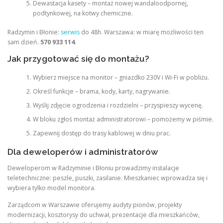
Dewastacja kasety – montaż nowej wandaloodpornej,
podtynkowej, na kotwy chemiczne.
Radzymin i Błonie:
serwis
do 48h. Warszawa: w miarę możliwości ten
sam dzień.
570 933 114
.
Jak przygotować się do montażu?
Wybierz miejsce na monitor – gniazdko 230V i Wi-Fi w pobliżu.
Określ funkcje – brama, kody, karty, nagrywanie.
Wyślij zdjęcie ogrodzenia i rozdzielni – przyspieszy wycenę.
W bloku zgłoś montaż administratorowi – pomożemy w piśmie.
Zapewnij dostęp do trasy kablowej w dniu prac.
Dla deweloperów i administratorów
Deweloperom w Radzyminie i Błoniu prowadzimy instalacje
teletechniczne: peszle, puszki, zasilanie. Mieszkaniec wprowadza się i
wybiera tylko model monitora.
Zarządcom w Warszawie oferujemy audyty pionów, projekty
modernizacji, kosztorysy do uchwał, prezentacje dla mieszkańców,