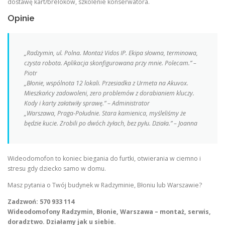
dostawę kart/breloków, szkolenie konserwatora.
Opinie
„Radzymin, ul. Polna. Montaż Vidos IP. Ekipa słowna, terminowa,
czysta robota. Aplikacja skonfigurowana przy mnie. Polecam.” –
Piotr
„Błonie, wspólnota 12 lokali. Przesiadka z Urmeta na Akuvox.
Mieszkańcy zadowoleni, zero problemów z dorabianiem kluczy.
Kody i karty załatwiły sprawę.” – Administrator
„Warszawa, Praga-Południe. Stara kamienica, myśleliśmy że
będzie kucie. Zrobili po dwóch żyłach, bez pyłu. Działa.” – Joanna
Wideodomofon to koniec biegania do furtki, otwierania w ciemno i
stresu gdy dziecko samo w domu.
Masz pytania o Twój budynek w Radzyminie, Błoniu lub Warszawie?
Zadzwoń: 570 933 114
Wideodomofony Radzymin, Błonie, Warszawa – montaż, serwis,
doradztwo. Działamy jak u siebie.