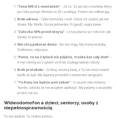
“Cena 899 zł z montażem”
– Za co. Za sprzęt z marketu który
po roku paruje. Montaż to 2h i uciekają. Potem nie odbierają.
Brak adresu
– Tylko komórka i mail. Gdzie ich szukać jak nie
działa. My: Marki, Szosa Jadowska. Przyjedź, wypij kawę.
“Zaliczka 50% przed wizytą”
– U nas płacisz po robocie. Jak
działa, to płacisz.
Nie chcą pokazać demo
– Bo nie mają. My mamy walizkę.
Dotkniesz, usłyszysz.
“Panie, to na 2 żyłach nie pójdzie, trzeba kuć cały dom”
–
A my robimy na 2 żyłach od 8 lat. Szukają łatwej roboty.
Brak protokołu
– Zrobią, wezmą kasę, a Ty nie masz nawet
kartki że byli. My dajemy protokół z numerami seryjnymi.
“To Panu nie będzie potrzebne”
– A za pół roku mówisz
“kurde, szkoda że nie wziąłem aplikacji”. My pytamy o wszystko
przed, nie po.
Wideodomofon a dzieci, seniorzy, osoby z
niepełnosprawnością
To nie gadżet. To realna pomoc.