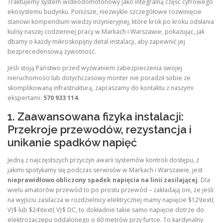
Traktujemy system wideodomofonowy jako integralną część cyfrowego
ekosystemu budynku. Poniższe, niezwykle szczegółowe rozwinięcie
stanowi kompendium wiedzy inżynieryjnej, które krok po kroku odsłania
kulisy naszej codziennej pracy w Markach i Warszawie, pokazując, jak
dbamy o każdy mikroskopijny detal instalacji, aby zapewnić jej
bezprecedensową żywotność.
Jeśli stoją Państwo przed wyzwaniem zabezpieczenia swojej
nieruchomości lub dotychczasowy monter nie poradził sobie ze
skomplikowaną infrastrukturą, zapraszamy do kontaktu z naszymi
ekspertami:
570 933 114
.
1. Zaawansowana fizyka instalacji:
Przekroje przewodów, rezystancja i
unikanie spadków napięć
Jedną z najczęstszych przyczyn awarii systemów kontroli dostępu, z
jakimi spotykamy się podczas serwisów w Markach i Warszawie, jest
nieprawidłowo obliczony spadek napięcia na linii zasilającej
. Dla
wielu amatorów przewód to po prostu przewód – zakładają oni, że jeśli
na wyjściu zasilacza w rozdzielnicy elektrycznej mamy napięcie $12\text{
V}$ lub $24\text{ V}$ DC, to dokładnie takie samo napięcie dotrze do
elektrozaczepu oddalonego o 60 metrów przy furtce. To kardynalny