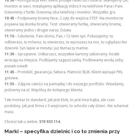
10:30
– Konfiguracja WiFi. Klient podaje hasło do routera. Skanujemy QR,
monitor w sieci. Instalujemy aplikację Vidos X na telefonie Pana i Pani.
Dzwonimy z furtki. Dzwonią oba telefony i monitor. Wszystko gra.
10:45
– Podpinamy bramę Nice. 2 żyły do wejścia STEP. Na monitorze
pojawia się ikonka bramy. Test: otwieramy furtkę, otwieramy bramę,
otwieramy jedno i drugie naraz. Działa.
11:10
– Szkolenie. Pani domu, Pan, i 12-letni syn. Pokazujemy: tu
odbierasz, tu mówisz, tu otwierasz, tu wyciszasz na noc, tu oglądasz kto
dzwonił. Syn łapie w minutę i już tłumaczy mamie.
11:30
– Sprzątanie. Odkurzacz, wszystkie kartony zabieramy. Kostki
wracają na miejsce. Podbijamy zagęszczarką. Podlewamy wodą żeby
piasek osiadł.
11:45
– Protokół, gwarancja, faktura. Płatność BLIK. Klient wpisuje PIN,
gotowe.
11:55
– Zdjęcie całości na pamiątkę i do naszego portfolio. Wsiadamy,
jedziemy na ul. Wspólną do kolejnego klienta.
Taki montaż to standard. Jak jest blok, to jest inna bajka, ale czas
podobny. Jak jest firma z 3 wejściami, to schodzi cały dzień. Ale schemat
masz.
Chcesz tak u siebie.
570 933 114
.
Marki – specyfika dzielnic i co to zmienia przy