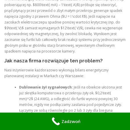
pobierającej np. $800\text{ mA} – 1\text{ A}$) próbuje się otworzyć,
prąd płynący przez przewód o zbyt małym przekroju generuje spadek
napięcia zgodny z prawem Ohma ($U = I \cdot R$). Jeśli napięcie na
zaciskach elektrozaczepu spadnie poniżej wartości krytycznej (np. do
$9\text{ V}$ zamiast wymaganych $12\text{ V}$), cewka nie wygeneruje
odpowiedniej siły magnetycznej, by zwolnić blokadę. Wynikiem jest
zacinanie się furtki lub całkowity brak reakcji systemu przy jednoczesnym
głośnym pisku w głośniku stacji bramowej, wywołanym chwilowym
spadkiem napięcia na procesorze kamery.
Jak nasza firma rozwiązuje ten problem?
Nasi inżynierowie każdorazowo wykonują bilans energetyczny
planowanej instalacji w Markach czy Warszawie:
Dublowanie żył sygnałowych:
Jeśli na obiekcie ułożona jest
już skrętka komputerowa o przekroju żyły ok. $0,2\text{
mm}^2$ (24 AWG), a odległość do furtki wynosi powyżej 30
metrów, nigdy nie podłączamy zasilania pod pojedyncze żyły.
Łączymy ze sobą równolegle po 2 lub 3 żyły dla bieguna
dodatniego i ujemnego, co pozwala drastycznie zmniejszyć
Zadzwoń
rezystancję zastępczą linii i zminimalizować straty energii.