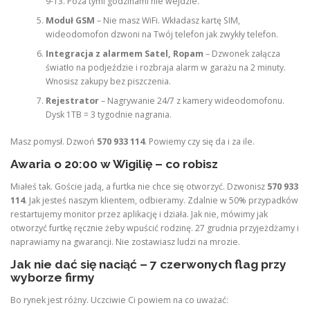
9-13. Poza tymi godzinami nie wejdzie.
Moduł GSM
– Nie masz WiFi. Wkładasz kartę SIM,
wideodomofon dzwoni na Twój telefon jak zwykły telefon.
Integracja z alarmem Satel, Ropam
– Dzwonek załącza
światło na podjeździe i rozbraja alarm w garażu na 2 minuty.
Wnosisz zakupy bez piszczenia.
Rejestrator
– Nagrywanie 24/7 z kamery wideodomofonu.
Dysk 1TB = 3 tygodnie nagrania.
Masz pomysł. Dzwoń
570 933 114
. Powiemy czy się da i za ile.
Awaria o 20:00 w Wigilię – co robisz
Miałeś tak. Goście jadą, a furtka nie chce się otworzyć. Dzwonisz
570 933
114
. Jak jesteś naszym klientem, odbieramy. Zdalnie w 50% przypadków
restartujemy monitor przez aplikację i działa. Jak nie, mówimy jak
otworzyć furtkę ręcznie żeby wpuścić rodzinę. 27 grudnia przyjeżdżamy i
naprawiamy na gwarancji. Nie zostawiasz ludzi na mrozie.
Jak nie dać się naciąć – 7 czerwonych flag przy
wyborze firmy
Bo rynek jest różny. Uczciwie Ci powiem na co uważać: