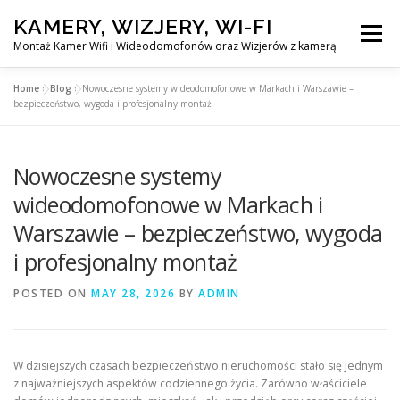
Skip
KAMERY, WIZJERY, WI-FI
to
Menu
content
Montaż Kamer Wifi i Wideodomofonów oraz Wizjerów z kamerą
Home
»
Blog
»
Nowoczesne systemy wideodomofonowe w Markach i Warszawie –
GŁÓWNA
MONTAŻ KAMER WIFI W WARSZAWA
bezpieczeństwo, wygoda i profesjonalny montaż
Nowoczesne systemy
MONTAŻ WIDEDOMOFONÓW
wideodomofonowe w Markach i
Warszawie – bezpieczeństwo, wygoda
MONTAŻU WIZJERÓW Z KAMERĄ
BLOG
i profesjonalny montaż
EN
POSTED ON
MAY 28, 2026
BY
ADMIN
KONTAKT
W dzisiejszych czasach bezpieczeństwo nieruchomości stało się jednym
z najważniejszych aspektów codziennego życia. Zarówno właściciele