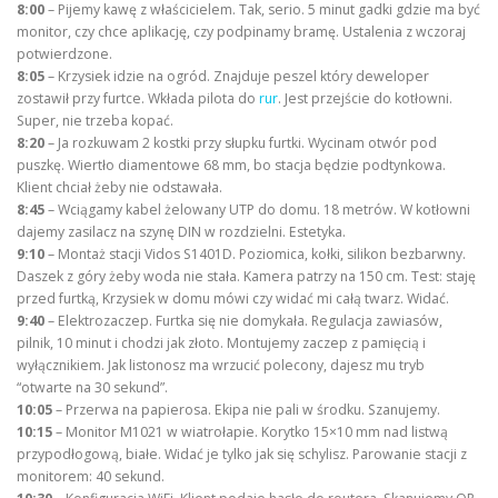
8:00
– Pijemy kawę z właścicielem. Tak, serio. 5 minut gadki gdzie ma być
monitor, czy chce aplikację, czy podpinamy bramę. Ustalenia z wczoraj
potwierdzone.
8:05
– Krzysiek idzie na ogród. Znajduje peszel który deweloper
zostawił przy furtce. Wkłada pilota do
rur
. Jest przejście do kotłowni.
Super, nie trzeba kopać.
8:20
– Ja rozkuwam 2 kostki przy słupku furtki. Wycinam otwór pod
puszkę. Wiertło diamentowe 68 mm, bo stacja będzie podtynkowa.
Klient chciał żeby nie odstawała.
8:45
– Wciągamy kabel żelowany UTP do domu. 18 metrów. W kotłowni
dajemy zasilacz na szynę DIN w rozdzielni. Estetyka.
9:10
– Montaż stacji Vidos S1401D. Poziomica, kołki, silikon bezbarwny.
Daszek z góry żeby woda nie stała. Kamera patrzy na 150 cm. Test: staję
przed furtką, Krzysiek w domu mówi czy widać mi całą twarz. Widać.
9:40
– Elektrozaczep. Furtka się nie domykała. Regulacja zawiasów,
pilnik, 10 minut i chodzi jak złoto. Montujemy zaczep z pamięcią i
wyłącznikiem. Jak listonosz ma wrzucić polecony, dajesz mu tryb
“otwarte na 30 sekund”.
10:05
– Przerwa na papierosa. Ekipa nie pali w środku. Szanujemy.
10:15
– Monitor M1021 w wiatrołapie. Korytko 15×10 mm nad listwą
przypodłogową, białe. Widać je tylko jak się schylisz. Parowanie stacji z
monitorem: 40 sekund.