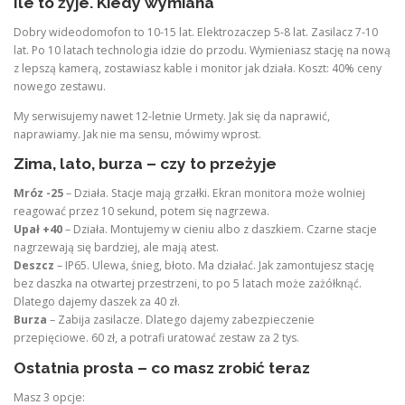
Ile to żyje. Kiedy wymiana
Dobry wideodomofon to 10-15 lat. Elektrozaczep 5-8 lat. Zasilacz 7-10
lat. Po 10 latach technologia idzie do przodu. Wymieniasz stację na nową
z lepszą kamerą, zostawiasz kable i monitor jak działa. Koszt: 40% ceny
nowego zestawu.
My serwisujemy nawet 12-letnie Urmety. Jak się da naprawić,
naprawiamy. Jak nie ma sensu, mówimy wprost.
Zima, lato, burza – czy to przeżyje
Mróz -25
– Działa. Stacje mają grzałki. Ekran monitora może wolniej
reagować przez 10 sekund, potem się nagrzewa.
Upał +40
– Działa. Montujemy w cieniu albo z daszkiem. Czarne stacje
nagrzewają się bardziej, ale mają atest.
Deszcz
– IP65. Ulewa, śnieg, błoto. Ma działać. Jak zamontujesz stację
bez daszka na otwartej przestrzeni, to po 5 latach może zażółknąć.
Dlatego dajemy daszek za 40 zł.
Burza
– Zabija zasilacze. Dlatego dajemy zabezpieczenie
przepięciowe. 60 zł, a potrafi uratować zestaw za 2 tys.
Ostatnia prosta – co masz zrobić teraz
Masz 3 opcje: