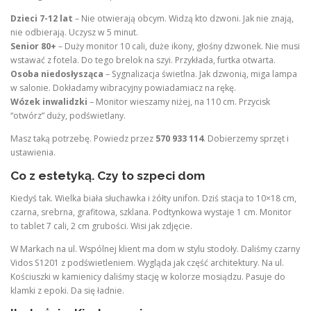
Dzieci 7-12 lat
– Nie otwierają obcym. Widzą kto dzwoni. Jak nie znają,
nie odbierają. Uczysz w 5 minut.
Senior 80+
– Duży monitor 10 cali, duże ikony, głośny dzwonek. Nie musi
wstawać z fotela. Do tego brelok na szyi. Przykłada, furtka otwarta.
Osoba niedosłysząca
– Sygnalizacja świetlna. Jak dzwonią, miga lampa
w salonie. Dokładamy wibracyjny powiadamiacz na rękę.
Wózek inwalidzki
– Monitor wieszamy niżej, na 110 cm. Przycisk
“otwórz” duży, podświetlany.
Masz taką potrzebę. Powiedz przez
570 933 114
. Dobierzemy sprzęt i
ustawienia.
Co z estetyką. Czy to szpeci dom
Kiedyś tak. Wielka biała słuchawka i żółty unifon. Dziś stacja to 10×18 cm,
czarna, srebrna, grafitowa, szklana. Podtynkowa wystaje 1 cm. Monitor
to tablet 7 cali, 2 cm grubości. Wisi jak zdjęcie.
W Markach na ul. Wspólnej klient ma dom w stylu stodoły. Daliśmy czarny
Vidos S1201 z podświetleniem. Wygląda jak część architektury. Na ul.
Kościuszki w kamienicy daliśmy stację w kolorze mosiądzu. Pasuje do
klamki z epoki. Da się ładnie.