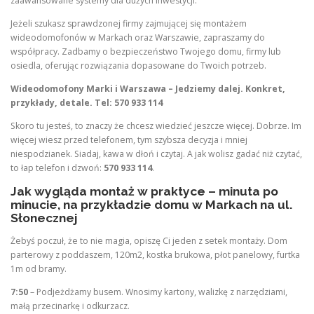
zaawansowane systemy dla dużych inwestycji.
Jeżeli szukasz sprawdzonej firmy zajmującej się montażem
wideodomofonów w Markach oraz Warszawie, zapraszamy do
współpracy. Zadbamy o bezpieczeństwo Twojego domu, firmy lub
osiedla, oferując rozwiązania dopasowane do Twoich potrzeb.
Wideodomofony Marki i Warszawa – Jedziemy dalej. Konkret,
przykłady, detale. Tel: 570 933 114
Skoro tu jesteś, to znaczy że chcesz wiedzieć jeszcze więcej. Dobrze. Im
więcej wiesz przed telefonem, tym szybsza decyzja i mniej
niespodzianek. Siadaj, kawa w dłoń i czytaj. A jak wolisz gadać niż czytać,
to łap telefon i dzwoń:
570 933 114
.
Jak wygląda montaż w praktyce – minuta po
minucie, na przykładzie domu w Markach na ul.
Słonecznej
Żebyś poczuł, że to nie magia, opiszę Ci jeden z setek montaży. Dom
parterowy z poddaszem, 120m2, kostka brukowa, płot panelowy, furtka
1m od bramy.
7:50
– Podjeżdżamy busem. Wnosimy kartony, walizkę z narzędziami,
małą przecinarkę i odkurzacz.