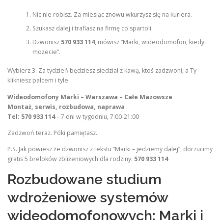
Nic nie robisz. Za miesiąc znowu wkurzysz się na kuriera.
Szukasz dalej i trafiasz na firmę co spartoli.
Dzwonisz
570 933 114
, mówisz “Marki, wideodomofon, kiedy
możecie”.
Wybierz 3. Za tydzień będziesz siedział z kawą, ktoś zadzwoni, a Ty
klikniesz palcem i tyle.
Wideodomofony Marki – Warszawa – Całe Mazowsze
Montaż, serwis, rozbudowa, naprawa
Tel: 570 933 114
– 7 dni w tygodniu, 7:00-21:00
Zadzwoń teraz. Póki pamiętasz.
P.S. Jak powiesz że dzwonisz z tekstu “Marki – jedziemy dalej”, dorzucimy
gratis 5 breloków zbliżeniowych dla rodziny.
570 933 114
Rozbudowane studium
wdrożeniowe systemów
wideodomofonowych: Marki i