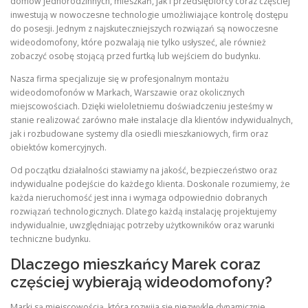
domów jednorodzinnych, mieszkań, jak i przedsiębiorcy coraz częściej
inwestują w nowoczesne technologie umożliwiające kontrolę dostępu
do posesji. Jednym z najskuteczniejszych rozwiązań są nowoczesne
wideodomofony, które pozwalają nie tylko usłyszeć, ale również
zobaczyć osobę stojącą przed furtką lub wejściem do budynku.
Nasza firma specjalizuje się w profesjonalnym montażu
wideodomofonów w Markach, Warszawie oraz okolicznych
miejscowościach. Dzięki wieloletniemu doświadczeniu jesteśmy w
stanie realizować zarówno małe instalacje dla klientów indywidualnych,
jak i rozbudowane systemy dla osiedli mieszkaniowych, firm oraz
obiektów komercyjnych.
Od początku działalności stawiamy na jakość, bezpieczeństwo oraz
indywidualne podejście do każdego klienta. Doskonale rozumiemy, że
każda nieruchomość jest inna i wymaga odpowiednio dobranych
rozwiązań technologicznych. Dlatego każdą instalację projektujemy
indywidualnie, uwzględniając potrzeby użytkowników oraz warunki
techniczne budynku.
Dlaczego mieszkańcy Marek coraz
częściej wybierają wideodomofony?
Marki są miejscowością, która rozwija się niezwykle dynamicznie.