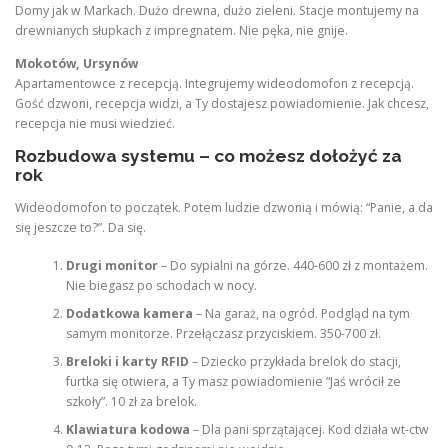
Domy jak w Markach. Dużo drewna, dużo zieleni. Stacje montujemy na
drewnianych słupkach z impregnatem. Nie pęka, nie gnije.
Mokotów, Ursynów
Apartamentowce z recepcją. Integrujemy wideodomofon z recepcją.
Gość dzwoni, recepcja widzi, a Ty dostajesz powiadomienie. Jak chcesz,
recepcja nie musi wiedzieć.
Rozbudowa systemu – co możesz dołożyć za
rok
Wideodomofon to początek. Potem ludzie dzwonią i mówią: “Panie, a da
się jeszcze to?”. Da się.
Drugi monitor
– Do sypialni na górze. 440-600 zł z montażem.
Nie biegasz po schodach w nocy.
Dodatkowa kamera
– Na garaż, na ogród. Podgląd na tym
samym monitorze. Przełączasz przyciskiem. 350-700 zł.
Breloki i karty RFID
– Dziecko przykłada brelok do stacji,
furtka się otwiera, a Ty masz powiadomienie “Jaś wrócił ze
szkoły”. 10 zł za brelok.
Klawiatura kodowa
– Dla pani sprzątającej. Kod działa wt-ctw