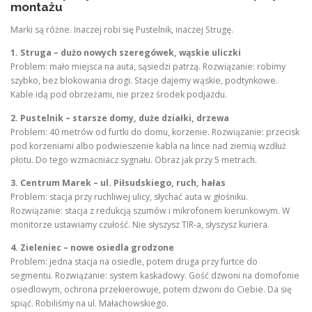
montażu
Marki są różne. Inaczej robi się Pustelnik, inaczej Strugę.
1. Struga – dużo nowych szeregówek, wąskie uliczki
Problem: mało miejsca na auta, sąsiedzi patrzą. Rozwiązanie: robimy
szybko, bez blokowania drogi. Stacje dajemy wąskie, podtynkowe.
Kable idą pod obrzeżami, nie przez środek podjazdu.
2. Pustelnik – starsze domy, duże działki, drzewa
Problem: 40 metrów od furtki do domu, korzenie. Rozwiązanie: przecisk
pod korzeniami albo podwieszenie kabla na lince nad ziemią wzdłuż
płotu. Do tego wzmacniacz sygnału. Obraz jak przy 5 metrach.
3. Centrum Marek – ul. Piłsudskiego, ruch, hałas
Problem: stacja przy ruchliwej ulicy, słychać auta w głośniku.
Rozwiązanie: stacja z redukcją szumów i mikrofonem kierunkowym. W
monitorze ustawiamy czułość. Nie słyszysz TIR-a, słyszysz kuriera.
4. Zieleniec – nowe osiedla grodzone
Problem: jedna stacja na osiedle, potem druga przy furtce do
segmentu. Rozwiązanie: system kaskadowy. Gość dzwoni na domofonie
osiedlowym, ochrona przekierowuje, potem dzwoni do Ciebie. Da się
spiąć. Robiliśmy na ul. Małachowskiego.