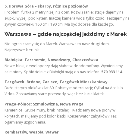
5. Horowa Góra – skarpy, różnice poziomów
Problem: furtka 2 metry niżej niż dom. Rozwiązanie: stację dajemy na
słupku wyżej, pod kątem. Inaczej kamera widzi tylko czoło. Testujemy na
żywym człowieku 160 cm i 190 cm. Ma być dobrze dla każdego.
Warszawa – gdzie najczęściej jeździmy z Marek
Nie ograniczamy się do Marek. Warszawa to nasz drugi dom.
Najczęstsze kierunki:
Białołęka: Tarchomin, Nowodwory, Choszczówka
Nowe bloki, deweloperzy dają słabe wideodomofony. Wymieniamy
całe piony. Spółdzielnie z Białołęki mają do nas telefon.
570 933 114
.
Targówek: Bródno, Zacisze, Targówek Mieszkaniowy
Dużo starych bloków z lat 80. Robimy modernizację Cyfral na Aco lub
Vidos. Zostawiamy stare przewody, więc bez kucia klatek.
Praga-Północ: Szmulowizna, Nowa Praga
Kamienice. Grube mury, brak instalacji. Kładziemy nowe piony w
korytach, malujemy pod kolor klatki. Konserwator zabytków? Też
ogarniamy uzgodnienia.
Rembertów, Wesoła, Wawer