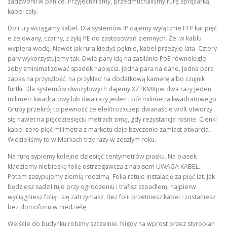
zadzwonił w panice. Przyjechaliśmy, przedmuchaliśmy rurę sprężarką,
kabel cały.
Do rury wciągamy kabel. Dla systemów IP dajemy wyłącznie FTP kat pięć
e żelowany, czarny, z żyłą PE do zastosowań ziemnych. Żel w kablu
wypiera wodę. Nawet jak rura kiedyś pęknie, kabel przeżyje lata. Cztery
pary wykorzystujemy tak. Dwie pary idą na zasilanie PoE równolegle
żeby zminimalizować spadek napięcia. Jedna para na dane. Jedna para
zapas na przyszłość, na przykład na dodatkową kamerę albo czujnik
furtki. Dla systemów dwużyłowych dajemy XZTKMXpw dwa razy jeden
milimetr kwadratowy lub dwa razy jeden i pół milimetra kwadratowego.
Gruby przekrój to pewność że elektrozaczep dwanaście wolt otworzy
się nawet na pięćdziesięciu metrach zimą, gdy rezystancja rośnie. Cienki
kabel zero pięć milimetra z marketu daje bzyczenie zamiast otwarcia.
Widzieliśmy to w Markach trzy razy w zeszłym roku.
Na rurę sypiemy kolejne dziesięć centymetrów piasku. Na piasek
kładziemy niebieską folię ostrzegawczą z napisem UWAGA KABEL.
Potem zasypujemy ziemią rodzimą. Folia ratuje instalację za pięć lat. Jak
będziesz sadził tuje przy ogrodzeniu i trafisz szpadlem, najpierw
wyciągniesz folię i się zatrzymasz. Bez folii przetniesz kabel i zostaniesz
bez domofonu w niedzielę.
Wejście do budynku robimy szczelnie. Nigdy na wprost przez styropian