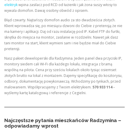
elektryk
wpina zasilacz pod RCD od łazienki i jak żona suszy włosy to
wywala domofon. Dawaj osobny obwód z opisem.
Błąd czwarty. Najtańszy domofon audio za sto dwadzieścia złotych.
Klient wprowadza się, po miesiącu dzwoni do Ciebie z pretensją że nie
ma kamery i aplikacji. Daj od razu instalację pod IP. Kabel FTP do furtki,
skrętka do miejsca na monitor, zasilanie w rozdzielni. Nawet jak dasz
tani monitor na start, klient wymieni sam i nie będzie miał do Ciebie
pretensji.
Nasz pakiet deweloperski dla Radzymina. Jeden panel dwa przyciski IP,
monitory siedem cali Wi-Fi dla każdego lokalu, integracja z bramą
wspólną na pilota. Cena przy sześciu lokalach około tysiąc osiemset
złotych brutto na lokal z montażem. Dajemy specyfikację do kosztorysu,
odbiory, dokumentację powykonawczą. Wchodzimy po tynkach, przed
malowaniem. Współpracujemy z Twoim elektrykiem.
570 933 114
–
wyślemy kartę katalogową i referencje z Cegielni.
Najczęstsze pytania mieszkańców Radzymina –
odpowiadamy wprost