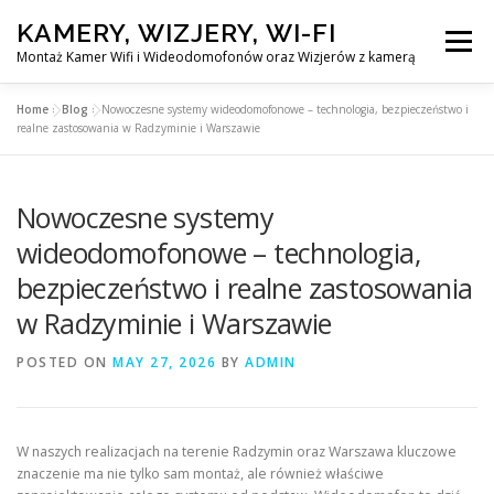
Skip
KAMERY, WIZJERY, WI-FI
to
Menu
content
Montaż Kamer Wifi i Wideodomofonów oraz Wizjerów z kamerą
Home
»
Blog
»
Nowoczesne systemy wideodomofonowe – technologia, bezpieczeństwo i
GŁÓWNA
MONTAŻ KAMER WIFI W WARSZAWA
realne zastosowania w Radzyminie i Warszawie
Nowoczesne systemy
MONTAŻ WIDEDOMOFONÓW
wideodomofonowe – technologia,
bezpieczeństwo i realne zastosowania
MONTAŻU WIZJERÓW Z KAMERĄ
BLOG
w Radzyminie i Warszawie
PL
POSTED ON
MAY 27, 2026
BY
ADMIN
KONTAKT
W naszych realizacjach na terenie Radzymin oraz Warszawa kluczowe
znaczenie ma nie tylko sam montaż, ale również właściwe