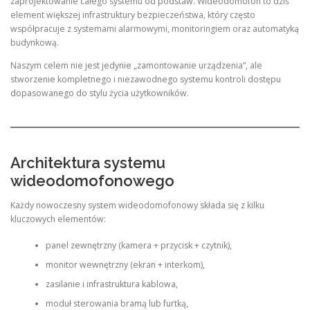
zaprojektowanie całego systemu od podstaw. Wideodomofon to dziś
element większej infrastruktury bezpieczeństwa, który często
współpracuje z systemami alarmowymi, monitoringiem oraz automatyką
budynkową.
Naszym celem nie jest jedynie „zamontowanie urządzenia”, ale
stworzenie kompletnego i niezawodnego systemu kontroli dostępu
dopasowanego do stylu życia użytkowników.
Architektura systemu
wideodomofonowego
Każdy nowoczesny system wideodomofonowy składa się z kilku
kluczowych elementów:
panel zewnętrzny (kamera + przycisk + czytnik),
monitor wewnętrzny (ekran + interkom),
zasilanie i infrastruktura kablowa,
moduł sterowania bramą lub furtką,