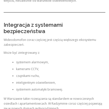
wejściu, niezależnie od warunków oświetleniowych.
Integracja z systemami
bezpieczeństwa
Wideodomofon coraz częściej jest częścią większego ekosystemu
zabezpieczeń.
Może być zintegrowany z:
systemem alarmowym,
kamerami CCTV,
czujnikami ruchu,
inteligentnym oświetleniem,
systemem automatyki bramowej.
W Warszawie takie rozwiązania są standardem w nowoczesnych
osiedlach i apartamentowcach. W Radzyminie coraz częściej pojawiają
się w nowych domach jednorodzinnych.