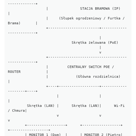
-------------+

                  |               STACJA BRAMOWA (IP)                
|

                  |     (Słupek ogrodzeniowy / Furtka / 
Brama)       |

                  +------------------------+------------
-------------+

                                           |

                              Skrętka żelowana (PoE)

                                           |

                                           v

                  +-------------------------------------
-------------+

                  |         CENTRALNY SWITCH POE / 
ROUTER            |

                  |             (Główna rozdzielnica)                
|

                  +----+-------------------+------------
--------+----+

                       |                   |                    
|

         Skrętka (LAN) |      Skrętka (LAN)|      Wi-Fi 
/ Chmura|

                       v                   v                    
v

        +------------------+      +------------------+  
+------------------+

        | MONITOR 1 (Dom)  |      | MONITOR 2 (Piętro|  