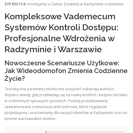
570 933 114
i montujemy u Ciebie. Działamy w Radzyminie codziennie.
Kompleksowe Vademecum
Systemów Kontroli Dostępu:
Profesjonalne Wdrożenia w
Radzyminie i Warszawie
Nowoczesne Scenariusze Użytkowe:
Jak Wideodomofon Zmienia Codzienne
Życie?
Teoretyczne parametry techniczne urządzeń nabierają wartości
dopiero wtedy, gdy przekładają się na realny komfort i bezpieczeństwo
w codziennych sytuacjach życiowych. Poniżej przedstawiamy
zaawansowane scenariusze wdrożeniowe, które regularnie
projektujemy i uruchamiamy dla naszych klientów w Radzyminie oraz na
terenie warszawskich dzielnic.
                  +-------------------------------------