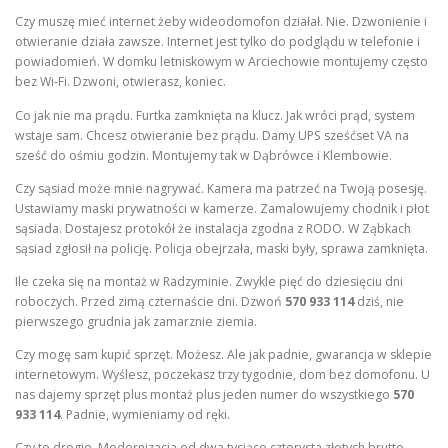
Czy muszę mieć internet żeby wideodomofon działał. Nie. Dzwonienie i
otwieranie działa zawsze. Internet jest tylko do podglądu w telefonie i
powiadomień. W domku letniskowym w Arciechowie montujemy często
bez Wi-Fi. Dzwoni, otwierasz, koniec.
Co jak nie ma prądu. Furtka zamknięta na klucz. Jak wróci prąd, system
wstaje sam. Chcesz otwieranie bez prądu. Damy UPS sześćset VA na
sześć do ośmiu godzin. Montujemy tak w Dąbrówce i Klembowie.
Czy sąsiad może mnie nagrywać. Kamera ma patrzeć na Twoją posesję.
Ustawiamy maski prywatności w kamerze. Zamalowujemy chodnik i płot
sąsiada. Dostajesz protokół że instalacja zgodna z RODO. W Ząbkach
sąsiad zgłosił na policję. Policja obejrzała, maski były, sprawa zamknięta.
Ile czeka się na montaż w Radzyminie. Zwykle pięć do dziesięciu dni
roboczych. Przed zimą czternaście dni. Dzwoń
570 933 114
dziś, nie
pierwszego grudnia jak zamarznie ziemia.
Czy mogę sam kupić sprzęt. Możesz. Ale jak padnie, gwarancja w sklepie
internetowym. Wyślesz, poczekasz trzy tygodnie, dom bez domofonu. U
nas dajemy sprzęt plus montaż plus jeden numer do wszystkiego
570
933 114
. Padnie, wymieniamy od ręki.
Czy to drogie. Modernizacja od dwa tysiące czterysta złotych brutto.