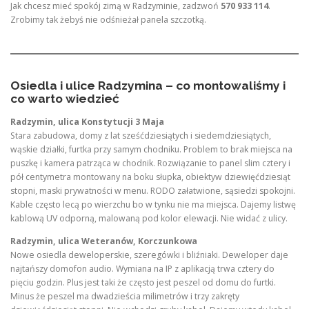
Jak chcesz mieć spokój zimą w Radzyminie, zadzwoń
570 933 114
.
Zrobimy tak żebyś nie odśnieżał panela szczotką.
Osiedla i ulice Radzymina – co montowaliśmy i
co warto wiedzieć
Radzymin, ulica Konstytucji 3 Maja
Stara zabudowa, domy z lat sześćdziesiątych i siedemdziesiątych,
wąskie działki, furtka przy samym chodniku. Problem to brak miejsca na
puszkę i kamera patrząca w chodnik. Rozwiązanie to panel slim cztery i
pół centymetra montowany na boku słupka, obiektyw dziewięćdziesiąt
stopni, maski prywatności w menu. RODO załatwione, sąsiedzi spokojni.
Kable często lecą po wierzchu bo w tynku nie ma miejsca. Dajemy listwę
kablową UV odporną, malowaną pod kolor elewacji. Nie widać z ulicy.
Radzymin, ulica Weteranów, Korczunkowa
Nowe osiedla deweloperskie, szeregówki i bliźniaki. Deweloper daje
najtańszy domofon audio. Wymiana na IP z aplikacją trwa cztery do
pięciu godzin. Plus jest taki że często jest peszel od domu do furtki.
Minus że peszel ma dwadzieścia milimetrów i trzy zakręty