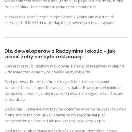
wideodomofon sześć do ośmiu godzin. Jak prądu nie ma dzień, furtka
działa na klucz. Tłumaczymy to jasno przed montażem.
Mieszkasz w którejś z tych miejscowości. Byliśmy tam w ostatnich
miesiącach.
570 933 114
– podaj ulicę, powiemy co i jak u sąsiada.
Dla deweloperów z Radzymina i okolic – jak
zrobić żeby nie było reklamacji
Budujesz sześć bliźniaków w Dybowie. Dziesięć szeregówek w Słupnie.
Z doświadczenia wiemy co deweloperzy robią źle.
Błąd pierwszy. Peszel do furtki fi trzynaście z trzema kolanami
dziewięćdziesiąt stopni. Nie wciągniesz kabla. Dawaj peszel minimum
dwadzieścia pięć, najlepiej trzydzieści dwa, i rób łagodne łuki. Zostaw
pilot z drutu.
Błąd drugi. Puszka elektryczna pod domofon w domu na wysokości dwa
metry. Kto to ma obsługiwać. Dawaj na sto pięćdziesiąt pięć
centymetrów do środka. I nie nad kanapą, tylko przy wejściu.
Błąd trzeci. Brak zasilania w rozdzielni z opisem „domofon”. Potem