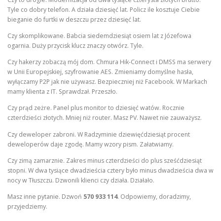
Tyle co dobry telefon. A działa dziesięć lat. Policz ile kosztuje Ciebie
bieganie do furtki w deszczu przez dziesięć lat.
Czy skomplikowane. Babcia siedemdziesiąt osiem lat z Józefowa
ogarnia. Duży przycisk klucz znaczy otwórz. Tyle.
Czy hakerzy zobaczą mój dom. Chmura Hik-Connect i DMSS ma serwery
w Unii Europejskiej, szyfrowanie AES. Zmieniamy domyślne hasła,
wyłączamy P2P jak nie używasz. Bezpieczniej niż Facebook. W Markach
mamy klienta z IT. Sprawdzał. Przeszło.
Czy prąd zeżre. Panel plus monitor to dziesięć watów. Rocznie
czterdzieści złotych. Mniej niż router. Masz PV. Nawet nie zauważysz.
Czy deweloper zabroni. W Radzyminie dziewięćdziesiąt procent
deweloperów daje zgodę. Mamy wzory pism. Załatwiamy.
Czy zimą zamarznie. Zakres minus czterdzieści do plus sześćdziesiąt
stopni. W dwa tysiące dwadzieścia cztery było minus dwadzieścia dwa w
nocy w Tłuszczu. Dzwonili klienci czy działa. Działało.
Masz inne pytanie. Dzwoń
570 933 114
. Odpowiemy, doradzimy,
przyjedziemy.