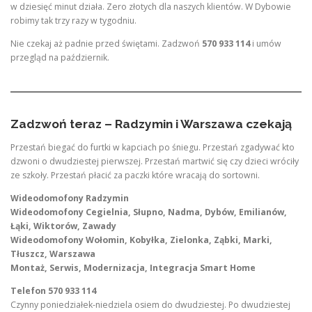
w dziesięć minut działa. Zero złotych dla naszych klientów. W Dybowie
robimy tak trzy razy w tygodniu.
Nie czekaj aż padnie przed świętami. Zadzwoń
570 933 114
i umów
przegląd na październik.
Zadzwoń teraz – Radzymin i Warszawa czekają
Przestań biegać do furtki w kapciach po śniegu. Przestań zgadywać kto
dzwoni o dwudziestej pierwszej. Przestań martwić się czy dzieci wróciły
ze szkoły. Przestań płacić za paczki które wracają do sortowni.
Wideodomofony Radzymin
Wideodomofony Cegielnia, Słupno, Nadma, Dybów, Emilianów,
Łąki, Wiktorów, Zawady
Wideodomofony Wołomin, Kobyłka, Zielonka, Ząbki, Marki,
Tłuszcz, Warszawa
Montaż, Serwis, Modernizacja, Integracja Smart Home
Telefon 570 933 114
Czynny poniedziałek-niedziela osiem do dwudziestej. Po dwudziestej