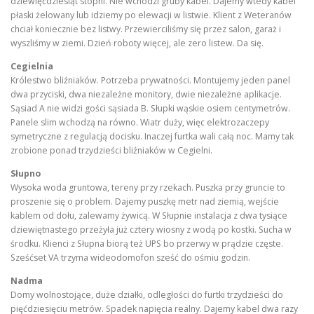
dziewięćdziesiąt stopni. Nie wchodzi gruby kabel. Dajemy wtedy kabel
płaski żelowany lub idziemy po elewacji w listwie. Klient z Weteranów
chciał koniecznie bez listwy. Przewierciliśmy się przez salon, garaż i
wyszliśmy w ziemi. Dzień roboty więcej, ale zero listew. Da się.
Cegielnia
Królestwo bliźniaków. Potrzeba prywatności. Montujemy jeden panel
dwa przyciski, dwa niezależne monitory, dwie niezależne aplikacje.
Sąsiad A nie widzi gości sąsiada B. Słupki wąskie osiem centymetrów.
Panele slim wchodzą na równo. Wiatr duży, więc elektrozaczepy
symetryczne z regulacją docisku. Inaczej furtka wali całą noc. Mamy tak
zrobione ponad trzydzieści bliźniaków w Cegielni.
Słupno
Wysoka woda gruntowa, tereny przy rzekach. Puszka przy gruncie to
proszenie się o problem. Dajemy puszkę metr nad ziemią, wejście
kablem od dołu, zalewamy żywicą. W Słupnie instalacja z dwa tysiące
dziewiętnastego przeżyła już cztery wiosny z wodą po kostki. Sucha w
środku. Klienci z Słupna biorą też UPS bo przerwy w prądzie częste.
Sześćset VA trzyma wideodomofon sześć do ośmiu godzin.
Nadma
Domy wolnostojące, duże działki, odległości do furtki trzydzieści do
pięćdziesięciu metrów. Spadek napięcia realny. Dajemy kabel dwa razy