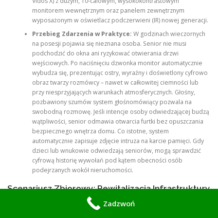
Vidos X) z dużym, 10-calowym, wysokokontrastowym
monitorem wewnętrznym oraz panelem zewnętrznym
wyposażonym w oświetlacz podczerwieni (IR) nowej generacji.
Przebieg Zdarzenia w Praktyce:
W godzinach wieczornych
na posesji pojawia się nieznana osoba. Senior nie musi
podchodzić do okna ani ryzykować otwierania drzwi
wejściowych. Po naciśnięciu dzwonka monitor automatycznie
wybudza się, prezentując ostry, wyraźny i doświetlony cyfrowo
obraz twarzy rozmówcy – nawet w całkowitej ciemności lub
przy niesprzyjających warunkach atmosferycznych. Głośny,
pozbawiony szumów system głośnomówiący pozwala na
swobodną rozmowę. Jeśli intencje osoby odwiedzającej budzą
wątpliwości, senior odmawia otwarcia furtki bez opuszczania
bezpiecznego wnętrza domu. Co istotne, system
automatycznie zapisuje zdjęcie intruza na karcie pamięci. Gdy
dzieci lub wnukowie odwiedzają seniorów, mogą sprawdzić
cyfrową historię wywołań pod kątem obecności osób
podejrzanych wokół nieruchomości.
Scenariusz Zbiorowy: Rewitalizacja Infrastruktury
w Budownictwie Wielorodzinnym (Praga-Północ
Zadzwoń
/ Śródmieście)