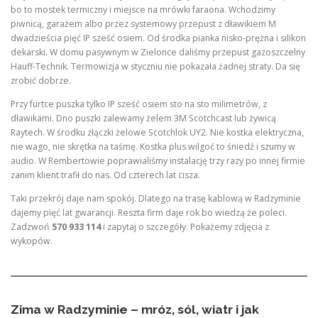
bo to mostek termiczny i miejsce na mrówki faraona. Wchodzimy
piwnicą, garażem albo przez systemowy przepust z dławikiem M
dwadzieścia pięć IP sześć osiem. Od środka pianka nisko-prężna i silikon
dekarski. W domu pasywnym w Zielonce daliśmy przepust gazoszczelny
Hauff-Technik. Termowizja w styczniu nie pokazała żadnej straty. Da się
zrobić dobrze.
Przy furtce puszka tylko IP sześć osiem sto na sto milimetrów, z
dławikami. Dno puszki zalewamy żelem 3M Scotchcast lub żywicą
Raytech. W środku złączki żelowe Scotchlok UY2. Nie kostka elektryczna,
nie wago, nie skrętka na taśmę. Kostka plus wilgoć to śniedź i szumy w
audio. W Rembertowie poprawialiśmy instalację trzy razy po innej firmie
zanim klient trafił do nas. Od czterech lat cisza.
Taki przekrój daje nam spokój. Dlatego na trasę kablową w Radzyminie
dajemy pięć lat gwarancji. Reszta firm daje rok bo wiedzą że poleci.
Zadzwoń
570 933 114
i zapytaj o szczegóły. Pokażemy zdjęcia z
wykopów.
Zima w Radzyminie – mróz, sól, wiatr i jak