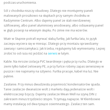
podczas uruchomienia.
Sól z chodnika niszczy obudowy. Dlatego nie montujemy paneli
malowanych proszkowo na słupkach przy samym chodniku w
Radzyminie Centrum. Albo dajemy panel ze stali nierdzewnej
szlifowanej, albo panel aluminiowy anodowany, albo odsuwamy panel
w głąb posesji na własnym słupku. Po zimie nie ma wżerów.
Wiatr w Słupnie potrafi wyrwać słabą furtkę. Jak furtka lata, to język
zaczepu wyciera się w miesiąc. Dlatego przy montażu sprawdzamy
zawiasy i samozamykacz. Jak trzeba, regulujemy lub wymieniamy. Lepiej
zrobić to od razu niż jeździć na
serwis
w lutym.
Kable. Na mrozie izolacja PVC twardnieje i pęka przy ruchu. Dlatego w
ziemi tylko kabel żelowany PE, a przy furtce robimy zapas serwisowy w
puszce i nie napinamy na sztywno. Furtka pracuje, kabel ma luz. Nie
pęknie.
Zasilanie. Przy minus dwudziestu pojemność kondensatorów spada.
Tanie zasilacze dwanaście wolt z marketu dają jedenaście wolt i
elektrozaczep bzyczy. Dajemy zasilacze Mean Well na szynę DIN z
zakresem minus trzydzieści stopni. Trzymają napięcie. W Klembowie
mamy instalację od dwa tysiące osiemnastego. Zasilacz ten sam.