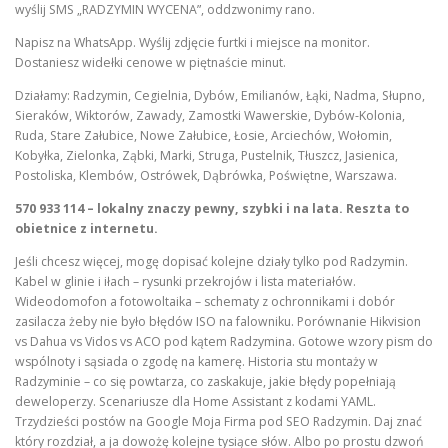
wyślij SMS „RADZYMIN WYCENA”, oddzwonimy rano.
Napisz na WhatsApp. Wyślij zdjęcie furtki i miejsce na monitor.
Dostaniesz widełki cenowe w piętnaście minut.
Działamy: Radzymin, Cegielnia, Dybów, Emilianów, Łąki, Nadma, Słupno,
Sieraków, Wiktorów, Zawady, Zamostki Wawerskie, Dybów-Kolonia,
Ruda, Stare Załubice, Nowe Załubice, Łosie, Arciechów, Wołomin,
Kobyłka, Zielonka, Ząbki, Marki, Struga, Pustelnik, Tłuszcz, Jasienica,
Postoliska, Klembów, Ostrówek, Dąbrówka, Poświętne, Warszawa.
570 933 114 – lokalny znaczy pewny, szybki i na lata. Reszta to
obietnice z internetu.
Jeśli chcesz więcej, mogę dopisać kolejne działy tylko pod Radzymin.
Kabel w glinie i iłach – rysunki przekrojów i lista materiałów.
Wideodomofon a fotowoltaika – schematy z ochronnikami i dobór
zasilacza żeby nie było błędów ISO na falowniku. Porównanie Hikvision
vs Dahua vs Vidos vs ACO pod kątem Radzymina. Gotowe wzory pism do
wspólnoty i sąsiada o zgodę na kamerę. Historia stu montaży w
Radzyminie – co się powtarza, co zaskakuje, jakie błędy popełniają
deweloperzy. Scenariusze dla Home Assistant z kodami YAML.
Trzydzieści postów na Google Moja Firma pod SEO Radzymin. Daj znać
który rozdział, a ja dowożę kolejne tysiące słów. Albo po prostu dzwoń