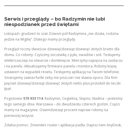
Serwis i przeglądy – bo Radzymin nie lubi
niespodzianek przed świętami
Listopad i grudzień to szał. Dzwoni pół Radzymina „nie działa, rodzina
jedzie na Wigilię”. Dlatego mamy przeglądy.
Przegląd roczny dwieście dziewięćdziesiąt dziewięć złotych brutto dla
domu. Co robimy. Czyścimy soczewkę z pyłu, owadów i soli. Testujemy
elektrozaczep na otwarcie i domknięcie. Mierzymy napięcia na zasilaczu
i na panelu. Aktualizujemy firmware panela i monitora. Robimy kopię
ustawień na wypadek resetu. Testujemy aplikację na Twoim telefonie.
Smarujemy zawias furtki żeby nie piszczał i nie stawia oporu. Dla firm
pięćset dziewięćdziesiąt dziewięć złotych netto plus protokół do teczki
BHP.
Pogotowie
570 933 114
. Radzymin, Cegielnia, Słupno, Nadma – jesteśmy
tego samego dnia. Warszawa – do dwudziestu czterech godzin. Części
mamy na magazynie. Osiemdziesiąt procent napraw robimy na
pierwszej wizycie.
Zdalna pomoc. Zmieniłeś router i aplikacja padła. Dajesz nam AnyDesk,