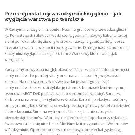
Przekrój instalacji w radzymińskiej glinie – jak
wygląda warstwa po warstwie
W Radzyminie, Cegielni, Słupnie i Nadmie grunt to w przewadze glina i
iły. Po roztopach i ulewach woda stoi tygodniami. Zwykły kabel w takiej
ziemi po roku robi się zielony w środku i zaczyna gubić pakiety, obraz
tnie, audio szumi, a w końcu robi się zwarcie. Dlatego nasz standard dla
Radzymina wygląda inaczej niż u firm z Warszawy które robią „jak
wszędzie”.
Zaczynamy od wykopu na głębokość sześćdziesiąt do siedemdziesięciu
centymetrów. To poniżej strefy przemarzania i poniżej większości
korzeni. Na dno sypiemy warstwę piasku płukanego dziesięć
centymetrów. Piasek robi dylatację i drenaż. Na piasek kładziemy rurę
osłonową AROT DVK pięćdziesiąt lub siedemdziesiąt pięć. Rura jest
karbowana na zewnątrz i gładka w środku. Karb daje elastyczność przy
pracy gruntu, gładki środek pozwala przeciągnąć nowy kabel za dziesięć
lat bez kopania. Rura ma wytrzymałość na zgniatanie czterysta
pięćdziesiąt niutonów. W praktyce najedzie minikoparka przy układaniu
światłowodu i nic się nie stanie. Mieliśmy taki przypadek na Weteranów
w Radzyminie. Operator przerwał nam nasyp, przejechał gąsienicą,