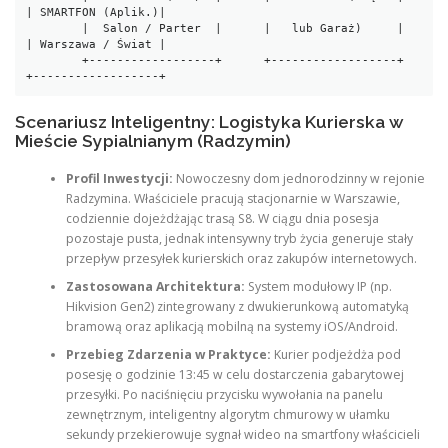
| SMARTFON (Aplik.)|

        |  Salon / Parter  |      |   lub Garaż)     |  
| Warszawa / Świat |

        +------------------+      +------------------+  
Scenariusz Inteligentny: Logistyka Kurierska w
Mieście Sypialnianym (Radzymin)
Profil Inwestycji:
Nowoczesny dom jednorodzinny w rejonie
Radzymina. Właściciele pracują stacjonarnie w Warszawie,
codziennie dojeżdżając trasą S8. W ciągu dnia posesja
pozostaje pusta, jednak intensywny tryb życia generuje stały
przepływ przesyłek kurierskich oraz zakupów internetowych.
Zastosowana Architektura:
System modułowy IP (np.
Hikvision Gen2) zintegrowany z dwukierunkową automatyką
bramową oraz aplikacją mobilną na systemy iOS/Android.
Przebieg Zdarzenia w Praktyce:
Kurier podjeżdża pod
posesję o godzinie 13:45 w celu dostarczenia gabarytowej
przesyłki. Po naciśnięciu przycisku wywołania na panelu
zewnętrznym, inteligentny algorytm chmurowy w ułamku
sekundy przekierowuje sygnał wideo na smartfony właścicieli