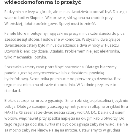
wideodomofon ma to przeżyć
Radzymin nie leży w górach, ale minus dwadzieścia potrafi być. Do tego
wiatr od pól w Słupnie i Wiktorowie, sól sypana na chodnik przy
Wileńskiej, i błoto pośniegowe. Sprzęt musi to znieść.
Panele które montujemy mają zakres pracy minus czterdzieści do plus
sześćdziesiąt stopni. Testowane w komorze. W styczniu dwa tysiące
dwadzieścia cztery było minus dwadzieścia dwa w nocy w Tłuszczu.
Dzwonili klienci czy działa. Działało. Problemem nie jest elektronika,
tylko mechanika i optyka.
Soczewka kamery rano potrafi być oszroniona. Dlatego bierzemy
panele z grzałką antyroszeniową lub z daszkiem i powłoką
hydrofobową. Szron znika po minucie od pierwszego dzwonka. Bez
tego masz mleko na obrazie do południa. W Nadmie przy lesie to
standard.
Elektrozaczep na mrozie gęstnieje. Smar robi się jak plastelina i język nie
odbija. Dlatego stosujemy zaczepy symetryczne z rolką, na przykład Bira
HARTTE XS szesnaście-dwadzieścia cztery wolt AC DC. Działa od osiem
woltów, więc nawet przy spadku napięcia na długim kablu otworzy. Do
tego regulacja docisku. Furtka ma być dociągnięta żeby nie wiało, ale nie
za mocno żeby nie klinowała się na mrozie. Ustawiamy to w grudniu