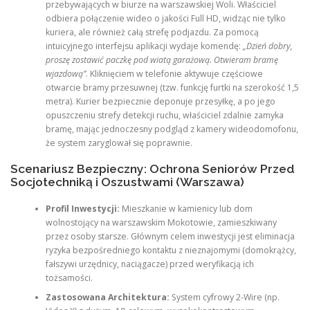
przebywających w biurze na warszawskiej Woli. Właściciel
odbiera połączenie wideo o jakości Full HD, widząc nie tylko
kuriera, ale również całą strefę podjazdu. Za pomocą
intuicyjnego interfejsu aplikacji wydaje komendę:
„Dzień dobry,
proszę zostawić paczkę pod wiatą garażową. Otwieram bramę
wjazdową”
. Kliknięciem w telefonie aktywuje częściowe
otwarcie bramy przesuwnej (tzw. funkcję furtki na szerokość 1,5
metra). Kurier bezpiecznie deponuje przesyłkę, a po jego
opuszczeniu strefy detekcji ruchu, właściciel zdalnie zamyka
bramę, mając jednoczesny podgląd z kamery wideodomofonu,
że system zaryglował się poprawnie.
Scenariusz Bezpieczny: Ochrona Seniorów Przed
Socjotechniką i Oszustwami (Warszawa)
Profil Inwestycji:
Mieszkanie w kamienicy lub dom
wolnostojący na warszawskim Mokotowie, zamieszkiwany
przez osoby starsze. Głównym celem inwestycji jest eliminacja
ryzyka bezpośredniego kontaktu z nieznajomymi (domokrążcy,
fałszywi urzędnicy, naciągacze) przed weryfikacją ich
tożsamości.
Zastosowana Architektura:
System cyfrowy 2-Wire (np.