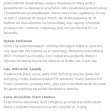
jeden milimetr kwadratowy i zasilacz dwadzieścia cztery wolty z
konwerterem na dwanaście przy furtce. Albo światłowód jednomodowy
z konwerterami przemysłowymi. Obraz cztery K bez zająknięcia. Drożej
na start o osiemset do tysiąca złotych, ale działa piętnaście lat. W
Nadmie też dużo klientów ma fotowoltaikę, więc dajemy ochronniki
przepięciowe i zasilacze z separacją żeby nie było błędów ISO na
falowniku.
Dybów, Emilianów
Domy z lat osiemdziesiątych i dziewięćdziesiątych. Kable w ziemi bez
rury, sparciałe. Nie bawimy się w reanimację. Kładziemy nowy kabel w
AROT. Przewiert pod kostką. Zero rozbierania podjazdu. Klienci z
Dybowa nie wierzą dopóki nie zobaczą że kostka cała. A jest cała.
Łąki, Wiktorów, Zawady
Działki leśne, piach, sosny, słaby GSM. Wi-Fi przy ulicy nie działa. Nie
walczymy z fizyką. Kładziemy kabel FTP żelowany i mamy stabilne PoE.
Panel z daszkiem i powłoką nano, żeby żywica nie kleiła się do soczewki.
W Łąkach zrobiliśmy tak ponad dwadzieścia domów.
Łosie, Arciechów, Stare Załubice
Rozproszona zabudowa, duże odległości, przerwy w prądzie częste.
Klienci z osobami starszymi biorą UPS sześćset VA. Trzyma