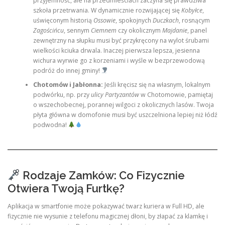
przyjemność, ale na przedmieściach zaczyna się prawdziwa
szkoła przetrwania. W dynamicznie rozwijającej się
Kobyłce
,
uświęconym historią
Ossowie
, spokojnych
Duczkach
, rosnącym
Zagościńcu
, sennym
Ciemnem
czy okolicznym
Majdanie
, panel
zewnętrzny na słupku musi być przykręcony na wylot śrubami
wielkości kciuka drwala. Inaczej pierwsza lepsza, jesienna
wichura wyrwie go z korzeniami i wyśle w bezprzewodową
podróż do innej gminy!
Chotomów i Jabłonna:
Jeśli kręcisz się na własnym, lokalnym
podwórku, np. przy
ulicy Partyzantów
w Chotomowie, pamiętaj
o wszechobecnej, porannej wilgoci z okolicznych lasów. Twoja
płyta główna w domofonie musi być uszczelniona lepiej niż łódź
podwodna!
Rodzaje Zamków: Co Fizycznie
Otwiera Twoją Furtkę?
Aplikacja w smartfonie może pokazywać twarz kuriera w Full HD, ale
fizycznie nie wysunie z telefonu magicznej dłoni, by złapać za klamkę i