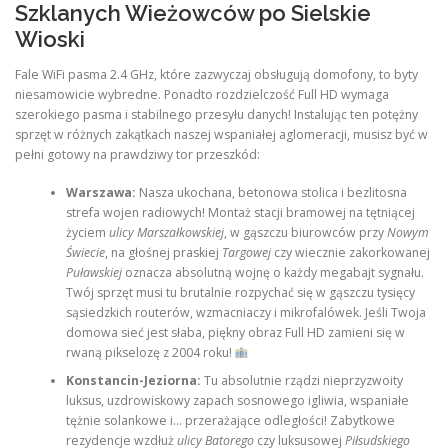
Szklanych Wieżowców po Sielskie
Wioski
Fale WiFi pasma 2.4 GHz, które zazwyczaj obsługują domofony, to byty
niesamowicie wybredne. Ponadto rozdzielczość Full HD wymaga
szerokiego pasma i stabilnego przesyłu danych! Instalując ten potężny
sprzęt w różnych zakątkach naszej wspaniałej aglomeracji, musisz być w
pełni gotowy na prawdziwy tor przeszkód:
Warszawa:
Nasza ukochana, betonowa stolica i bezlitosna
strefa wojen radiowych! Montaż stacji bramowej na tętniącej
życiem
ulicy Marszałkowskiej
, w gąszczu biurowców przy
Nowym
Świecie
, na głośnej praskiej
Targowej
czy wiecznie zakorkowanej
Puławskiej
oznacza absolutną wojnę o każdy megabajt sygnału.
Twój sprzęt musi tu brutalnie rozpychać się w gąszczu tysięcy
sąsiedzkich routerów, wzmacniaczy i mikrofalówek. Jeśli Twoja
domowa sieć jest słaba, piękny obraz Full HD zamieni się w
rwaną pikselozę z 2004 roku!
Konstancin-Jeziorna:
Tu absolutnie rządzi nieprzyzwoity
luksus, uzdrowiskowy zapach sosnowego igliwia, wspaniałe
tężnie solankowe i… przerażające odległości! Zabytkowe
rezydencje wzdłuż
ulicy Batorego
czy luksusowej
Piłsudskiego