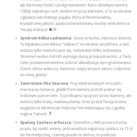
łąk darmowy hotel z podgrzewaniem. Rano obiektyw kamery
1080p rejestruje ruch, telefon krzyczy alarmem, a Ty na ekranie
oglądasz włochatego pająka, który w fenomenalnej,
krystalicznej jakości zjada poćwiartowaną muchę centralnie na
Twojej matrycy!
Syndrom Kółka Ładowania:
Stoisz w kuchni, listonosz dzwoni,
Ty błyskawicznie klikasz “odbierz” na ekranie smartfona, a tam
widzisz tylko niekończące się, niebieskie kółko ładowania.
Strumień wideo Full HD wymaga dużej przepustowości, a Twój
ruter postanowił właśnie pobrać aktualizację oprogramowania.
Zanim obraz wskoczy, listonosz zdąży wrzucić awizo i odjechać
do innej gminy!
Zamrożone Oko Saurona:
Przy ekstremalnych mrozach i
marznącej mżawce, gładki front kamery potrafi pokryć się
lodowym pancerzem. Ty próbujesz spojrzeć przez kamerę, ale
widzisz tylko białą, matową plamę. Gość przed Twoją bramą
wygląda na ekranie jak mityczny Yeti wyłaniający się z gęstej
mgły w Tatrach.
Spalony Zasilacz w Puszce:
Domofon z WiFi pożera trochę
prądu, by zasilić anteny. Jeśli wsadzisz najtańszy zasilacz za 15 zł
do hermetycznej, czarnej puszki na słońcu, to podczas