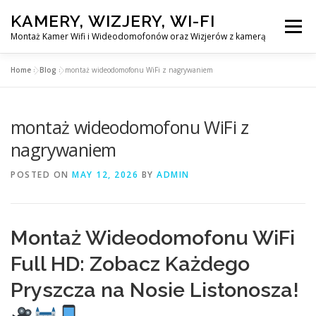
Skip
KAMERY, WIZJERY, WI-FI
to
Menu
content
Montaż Kamer Wifi i Wideodomofonów oraz Wizjerów z kamerą
Home
»
Blog
»
montaż wideodomofonu WiFi z nagrywaniem
GŁÓWNA
MONTAŻ KAMER WIFI W WARSZAWA
montaż wideodomofonu WiFi z
MONTAŻ WIDEDOMOFONÓW
nagrywaniem
POSTED ON
MAY 12, 2026
BY
ADMIN
MONTAŻU WIZJERÓW Z KAMERĄ
BLOG
EN
Montaż Wideodomofonu WiFi
KONTAKT
Full HD: Zobacz Każdego
Pryszcza na Nosie Listonosza!