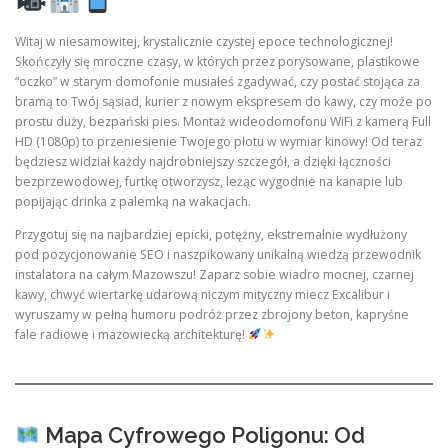
Witaj w niesamowitej, krystalicznie czystej epoce technologicznej!
Skończyły się mroczne czasy, w których przez porysowane, plastikowe
“oczko” w starym domofonie musiałeś zgadywać, czy postać stojąca za
bramą to Twój sąsiad, kurier z nowym ekspresem do kawy, czy może po
prostu duży, bezpański pies. Montaż wideodomofonu WiFi z kamerą Full
HD (1080p) to przeniesienie Twojego płotu w wymiar kinowy! Od teraz
będziesz widział każdy najdrobniejszy szczegół, a dzięki łączności
bezprzewodowej, furtkę otworzysz, leżąc wygodnie na kanapie lub
popijając drinka z palemką na wakacjach.
Przygotuj się na najbardziej epicki, potężny, ekstremalnie wydłużony
pod pozycjonowanie SEO i naszpikowany unikalną wiedzą przewodnik
instalatora na całym Mazowszu! Zaparz sobie wiadro mocnej, czarnej
kawy, chwyć wiertarkę udarową niczym mityczny miecz Excalibur i
wyruszamy w pełną humoru podróż przez zbrojony beton, kapryśne
fale radiowe i mazowiecką architekturę!
Mapa Cyfrowego Poligonu: Od