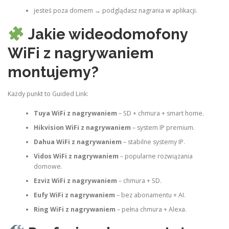
jesteś poza domem → podglądasz nagrania w aplikacji.
Jakie wideodomofony
WiFi z nagrywaniem
montujemy?
Każdy punkt to Guided Link:
Tuya WiFi z nagrywaniem
– SD + chmura + smart home.
Hikvision WiFi z nagrywaniem
– system IP premium.
Dahua WiFi z nagrywaniem
– stabilne systemy IP.
Vidos WiFi z nagrywaniem
– popularne rozwiązania
domowe.
Ezviz WiFi z nagrywaniem
– chmura + SD.
Eufy WiFi z nagrywaniem
– bez abonamentu + AI.
Ring WiFi z nagrywaniem
– pełna chmura + Alexa.