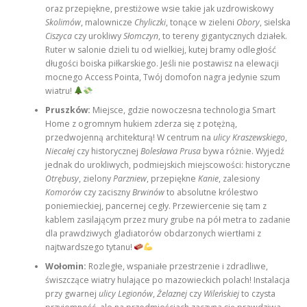
oraz przepiękne, prestiżowe wsie takie jak uzdrowiskowy
Skolimów
, malownicze
Chyliczki
, tonące w zieleni
Obory
, sielska
Ciszyca
czy urokliwy
Słomczyn
, to tereny gigantycznych działek.
Ruter w salonie dzieli tu od wielkiej, kutej bramy odległość
długości boiska piłkarskiego. Jeśli nie postawisz na elewacji
mocnego Access Pointa, Twój domofon nagra jedynie szum
wiatru!
Pruszków:
Miejsce, gdzie nowoczesna technologia Smart
Home z ogromnym hukiem zderza się z potężną,
przedwojenną architekturą! W centrum na
ulicy Kraszewskiego
,
Niecałej
czy historycznej
Bolesława Prusa
bywa różnie. Wyjedź
jednak do urokliwych, podmiejskich miejscowości: historyczne
Otrębusy
, zielony
Parzniew
, przepiękne
Kanie
, zalesiony
Komorów
czy zaciszny
Brwinów
to absolutne królestwo
poniemieckiej, pancernej cegły. Przewiercenie się tam z
kablem zasilającym przez mury grube na pół metra to zadanie
dla prawdziwych gladiatorów obdarzonych wiertłami z
najtwardszego tytanu!
Wołomin:
Rozległe, wspaniałe przestrzenie i zdradliwe,
świszczące wiatry hulające po mazowieckich polach! Instalacja
przy gwarnej
ulicy Legionów
,
Żelaznej
czy
Wileńskiej
to czysta