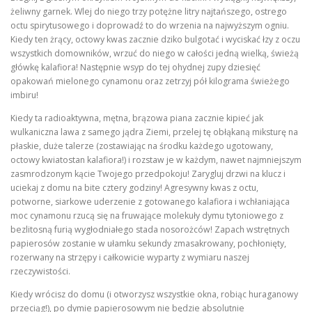
żeliwny garnek. Wlej do niego trzy potężne litry najtańszego, ostrego
octu spirytusowego i doprowadź to do wrzenia na najwyższym ogniu.
Kiedy ten żrący, octowy kwas zacznie dziko bulgotać i wyciskać łzy z oczu
wszystkich domowników, wrzuć do niego w całości jedną wielką, świeżą
główkę kalafiora! Następnie wsyp do tej ohydnej zupy dziesięć
opakowań mielonego cynamonu oraz zetrzyj pół kilograma świeżego
imbiru!
Kiedy ta radioaktywna, mętna, brązowa piana zacznie kipieć jak
wulkaniczna lawa z samego jądra Ziemi, przelej tę obłąkaną miksturę na
płaskie, duże talerze (zostawiając na środku każdego ugotowany,
octowy kwiatostan kalafiora!) i rozstaw je w każdym, nawet najmniejszym
zasmrodzonym kącie Twojego przedpokoju! Zarygluj drzwi na klucz i
uciekaj z domu na bite cztery godziny! Agresywny kwas z octu,
potworne, siarkowe uderzenie z gotowanego kalafiora i wchłaniająca
moc cynamonu rzucą się na fruwające molekuły dymu tytoniowego z
bezlitosną furią wygłodniałego stada nosorożców! Zapach wstrętnych
papierosów zostanie w ułamku sekundy zmasakrowany, pochłonięty,
rozerwany na strzępy i całkowicie wyparty z wymiaru naszej
rzeczywistości.
Kiedy wrócisz do domu (i otworzysz wszystkie okna, robiąc huraganowy
przeciąg!), po dymie papierosowym nie będzie absolutnie