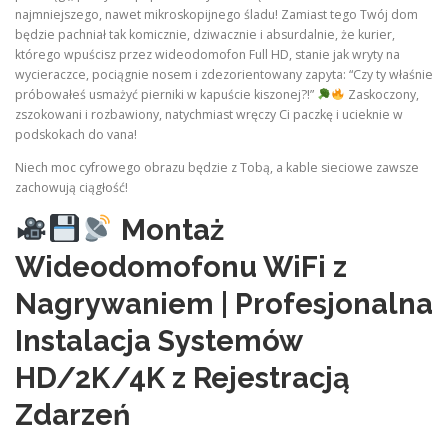
najmniejszego, nawet mikroskopijnego śladu! Zamiast tego Twój dom
będzie pachniał tak komicznie, dziwacznie i absurdalnie, że kurier,
którego wpuścisz przez wideodomofon Full HD, stanie jak wryty na
wycieraczce, pociągnie nosem i zdezorientowany zapyta: “Czy ty właśnie
próbowałeś usmażyć pierniki w kapuście kiszonej?!”
Zaskoczony,
zszokowani i rozbawiony, natychmiast wręczy Ci paczkę i ucieknie w
podskokach do vana!
Niech moc cyfrowego obrazu będzie z Tobą, a kable sieciowe zawsze
zachowują ciągłość!
Montaż
Wideodomofonu WiFi z
Nagrywaniem | Profesjonalna
Instalacja Systemów
HD/2K/4K z Rejestracją
Zdarzeń