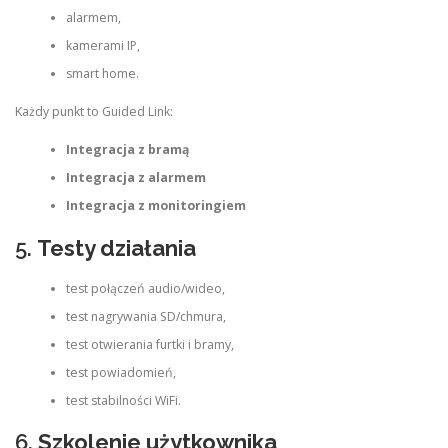
alarmem,
kamerami IP,
smart home.
Każdy punkt to Guided Link:
Integracja z bramą
Integracja z alarmem
Integracja z monitoringiem
5.
Testy działania
test połączeń audio/wideo,
test nagrywania SD/chmura,
test otwierania furtki i bramy,
test powiadomień,
test stabilności WiFi.
6.
Szkolenie użytkownika