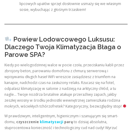
lipcowych upałów sprzęt dosłownie usmaży się we własnym
sosie, wybuchając z głośnym trzaskiem!
Powiew Lodowcowego Luksusu:
Dlaczego Twoja Klimatyzacja Błaga o
Parowe SPA?
Kiedy po wielogodzinnej walce w pocie czoła, przeciskaniu kabli przez
zbrojony beton, parowaniu domofonu z chmurą serwerową i
wpisywaniu długich haseł WiFi wreszcie zasiądziesz z triumfem na
kanapie, nadchodzi czas na zasłużony relaks. Rzucasz się na fotel,
odpalasz klimatyzację w salonie z nadzieją na arktyczny chłód, a tu
nagle… Twoje nozdrza brutalnie atakuje przeraźliwy zapach, jakby
zeszłej wiosny w środku jednostki wewnętrznej zamieszkała rodzina
mokrych, wściekłych tchórzofretek? Kategoryczny, bezwzględny stop!
W prawdziwym, inteligentnym, higienicznym i szanującym się smart-
domu,
czyszczenie
klimatyzacji
parą
to dzisiaj absolutna,
stuprocentowa konieczność i technologiczny cud nad cudy! Wyrzuć