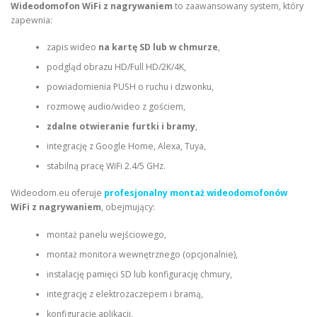
Wideodomofon WiFi z nagrywaniem
to zaawansowany system, który
zapewnia:
zapis wideo
na kartę SD lub w chmurze
,
podgląd obrazu HD/Full HD/2K/4K,
powiadomienia PUSH o ruchu i dzwonku,
rozmowę audio/wideo z gościem,
zdalne otwieranie furtki i bramy
,
integrację z Google Home, Alexa, Tuya,
stabilną pracę WiFi 2.4/5 GHz.
Wideodom.eu oferuje
profesjonalny montaż wideodomofonów
WiFi z nagrywaniem
, obejmujący:
montaż panelu wejściowego,
montaż monitora wewnętrznego (opcjonalnie),
instalację pamięci SD lub konfigurację chmury,
integrację z elektrozaczepem i bramą,
konfigurację aplikacji,