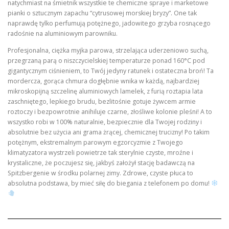
natychmiast na śmietnik wszystkie te chemiczne spraye i marketowe
pianki o sztucznym zapachu “cytrusowej morskiej bryzy”. One tak
naprawdę tylko perfumują potężnego, jadowitego grzyba rosnącego
radośnie na aluminiowym parowniku.
Profesjonalna, ciężka myjka parowa, strzelająca uderzeniowo suchą,
przegrzaną parą o niszczycielskiej temperaturze ponad 160°C pod
gigantycznym ciśnieniem, to Twój jedyny ratunek i ostateczna broń! Ta
mordercza, gorąca chmura dogłębnie wnika w każdą, najbardziej
mikroskopijną szczelinę aluminiowych lamelek, z furią roztapia lata
zaschniętego, lepkiego brudu, bezlitośnie gotuje żywcem armie
roztoczy i bezpowrotnie anihiluje czarne, złośliwe kolonie pleśni! A to
wszystko robi w 100% naturalnie, bezpiecznie dla Twojej rodziny i
absolutnie bez użycia ani grama żrącej, chemicznej trucizny! Po takim
potężnym, ekstremalnym parowym egzorcyzmie z Twojego
klimatyzatora wystrzeli powietrze tak sterylnie czyste, mroźne i
krystaliczne, że poczujesz się, jakbyś założył stację badawczą na
Spitzbergenie w środku polarnej zimy. Zdrowe, czyste płuca to
absolutna podstawa, by mieć siłę do biegania z telefonem po domu!