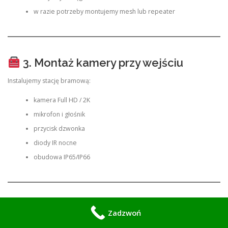
w razie potrzeby montujemy mesh lub repeater
3. Montaż kamery przy wejściu
Instalujemy stację bramową:
kamera Full HD / 2K
mikrofon i głośnik
przycisk dzwonka
diody IR nocne
obudowa IP65/IP66
4. Zasilanie systemu
Zadzwoń
Wideodomofon wymaga: