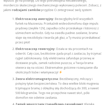
wpuścić go na posesję. Do tego potrzebujesz niezawodnego,
morderczo skutecznego mechanicznego wykonawcy poleceń. Zobacz, z
jakimi
rodzajami zamków
przyjdzie Ci zintegrować swój system:
Elektrozaczep awersyjny:
Bezwzględny król wszystkich
furtek na Mazowszu. Przekaźnik wideodomofonu daje impuls
prądowy (zwykle 12V), zapadka cicho przeskakuje i listonosz z
uśmiechem wchodzi. Gdy na osiedlu padnie zasilanie, brama
staje się niezdobyta i twarda jak głaz, a Ty musisz przeskakiwać
przez płot!
Elektrozaczep rewersyjny:
Działa w stu procentach na
odwrót. Cały czas, bezlitośnie zjada prąd z zasilacza, by trzymać
rygiel zablokowany. Gdy elektrownia zafunduje przerwę w
dostawie prądu, zamek radośnie puszcza, a Twoja brama
otwiera się na oścież. Ekstremalnie gościnne rozwiązanie dla
okolicznych lisów i włamywaczy!
Zwora elektromagnetyczna:
Bezdźwięczny, milczący i
potężny tytan bezpieczeństwa. To dwa wielkie bloki magnesu
trzymające bramę z obłędną siłą dochodzącą do 300, a nawet
500 kilogramów. Tego nie przepchnie nawet słoń, póki
domofon nie odetnie zasilania.
Zamek wpuszczany (zapadkowo-zasuwkowy):
Klasyka