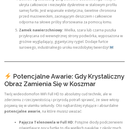
ukryta całkowicie i niezwykle dyskretnie w stalowym profilu
samej furtki. Jest wspaniale estetyczna, świetnie chroniona
przed mazowieckim, zacinającym deszczem i całkowicie
odporna na siłowe próby sforsowania za pomocą łomu.
Zamek nawierzchniowy:
Wielka, szara lub czarna puszka
przykręcana od wewnętrznej strony podwórka, wyposażona w
groźnie wyglądający, gigantyczny rygiel. Dodaje furtce
surowego, industrialnego uroku niezdobytej twierdzy!
Potencjalne Awarie: Gdy Krystaliczny
Obraz Zamienia Się w Koszmar
Twój wideodomofon WiFi Full HD to absolutny cud techniki, ale w
zderzeniu z rzeczywistością i przyrodą potrafi sprawić, że siwe włosy
pojawią się w ułamku sekundy. Oto najbardziej irytujące i absurdalne
potencjalne awarie
, na które musisz uważać:
Pajęcza Telenowela w Full HD:
Potężne diody podczerwieni
oświetlające nocą furtkę to dla wielkich pająków z okolicznych