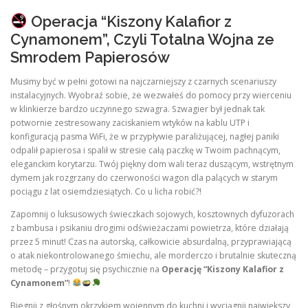
Operacja “Kiszony Kalafior z
Cynamonem”, Czyli Totalna Wojna ze
Smrodem Papierosów
Musimy być w pełni gotowi na najczarniejszy z czarnych scenariuszy
instalacyjnych. Wyobraź sobie, że wezwałeś do pomocy przy wierceniu
w klinkierze bardzo uczynnego szwagra. Szwagier był jednak tak
potwornie zestresowany zaciskaniem wtyków na kablu UTP i
konfiguracją pasma WiFi, że w przypływie paraliżującej, nagłej paniki
odpalił papierosa i spalił w stresie całą paczkę w Twoim pachnącym,
eleganckim korytarzu. Twój piękny dom wali teraz duszącym, wstrętnym
dymem jak rozgrzany do czerwoności wagon dla palących w starym
pociągu z lat osiemdziesiątych. Co u licha robić?!
Zapomnij o luksusowych świeczkach sojowych, kosztownych dyfuzorach
z bambusa i psikaniu drogimi odświeżaczami powietrza, które działają
przez 5 minut! Czas na autorską, całkowicie absurdalną, przyprawiającą
o atak niekontrolowanego śmiechu, ale morderczo i brutalnie skuteczną
metodę – przygotuj się psychicznie na
Operację “Kiszony Kalafior z
Cynamonem”
!
Biegnij z głośnym okrzykiem wojennym do kuchni i wyciągnij największy,