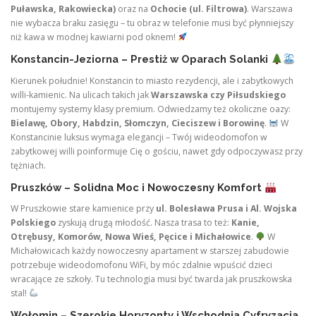
Puławska, Rakowiecka)
oraz na
Ochocie (ul. Filtrowa)
. Warszawa
nie wybacza braku zasięgu – tu obraz w telefonie musi być płynniejszy
niż kawa w modnej kawiarni pod oknem!
Konstancin-Jeziorna – Prestiż w Oparach Solanki
Kierunek południe! Konstancin to miasto rezydencji, ale i zabytkowych
willi-kamienic. Na ulicach takich jak
Warszawska czy Piłsudskiego
montujemy systemy klasy premium. Odwiedzamy też okoliczne oazy:
Bielawę, Obory, Habdzin, Słomczyn, Cieciszew i Borowinę
.
W
Konstancinie luksus wymaga elegancji – Twój wideodomofon w
zabytkowej willi poinformuje Cię o gościu, nawet gdy odpoczywasz przy
tężniach.
Pruszków – Solidna Moc i Nowoczesny Komfort
W Pruszkowie stare kamienice przy
ul. Bolesława Prusa i Al. Wojska
Polskiego
zyskują drugą młodość. Nasza trasa to też:
Kanie,
Otrębusy, Komorów, Nowa Wieś, Pęcice i Michałowice
.
W
Michałowicach każdy nowoczesny apartament w starszej zabudowie
potrzebuje wideodomofonu WiFi, by móc zdalnie wpuścić dzieci
wracające ze szkoły. Tu technologia musi być twarda jak pruszkowska
stal!
Wołomin – Szerokie Horyzonty i Wschodnia Cyfryzacja