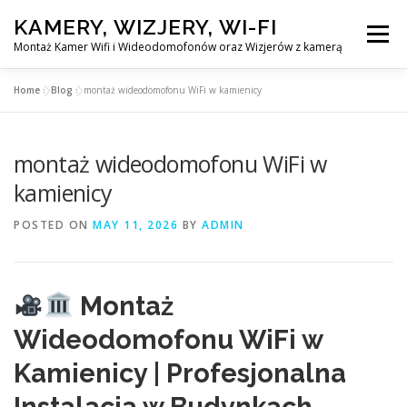
Skip
KAMERY, WIZJERY, WI-FI
to
Menu
content
Montaż Kamer Wifi i Wideodomofonów oraz Wizjerów z kamerą
Home
»
Blog
»
montaż wideodomofonu WiFi w kamienicy
GŁÓWNA
MONTAŻ KAMER WIFI W WARSZAWA
montaż wideodomofonu WiFi w
MONTAŻ WIDEDOMOFONÓW
kamienicy
POSTED ON
MAY 11, 2026
BY
ADMIN
MONTAŻU WIZJERÓW Z KAMERĄ
BLOG
EN
Montaż
KONTAKT
Wideodomofonu WiFi w
Kamienicy | Profesjonalna