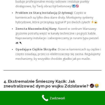
buduje profesjonalne mosty radiowe i instaluje punkty
dostępowe, by Twój obraz był betonowy!
Problem ze Starą Instalacją (2-żyłową):
Często w
kamienicach są tylko dwa stare druty. Montujemy systemy
hybrydowe, które przesyłają sygnał IP po dwóch żyłach!
Zemsta Mazowieckiej Kuny:
Nawet w centrum Warszawy
gryzonie potrafią wejść w kanały techniczne i pogryźć kable.
Naprawiamy instalacje i zabezpieczamy je rurami typu peszel.
Opadające Ciężkie Skrzydła:
Drzwi w kamienicach są ciężkie i
często osiadają, przez co elektrozaczep się zacina. Regulujemy
mechanizmy, by wszystko chodziło gładko jak po maśle.
4. Ekstremalnie Śmieszny Kącik: Jak
zneutralizować dym po wujku Zdzisławie?
Udało się, wideodomofon WiFi w kamienicy zamontowany, sufit 4 metry
Zadzwoń
nad głową, pijesz kawę. I nagle wpada on – wujek Zdzisław. Gratulując Ci
technologii, odpala w Twoim sterylnym salonie swojego ulubionego,