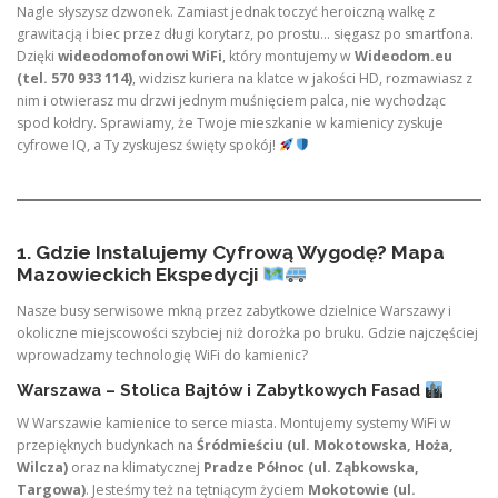
Nagle słyszysz dzwonek. Zamiast jednak toczyć heroiczną walkę z
grawitacją i biec przez długi korytarz, po prostu… sięgasz po smartfona.
Dzięki
wideodomofonowi WiFi
, który montujemy w
Wideodom.eu
(tel. 570 933 114)
, widzisz kuriera na klatce w jakości HD, rozmawiasz z
nim i otwierasz mu drzwi jednym muśnięciem palca, nie wychodząc
spod kołdry. Sprawiamy, że Twoje mieszkanie w kamienicy zyskuje
cyfrowe IQ, a Ty zyskujesz święty spokój!
1. Gdzie Instalujemy Cyfrową Wygodę? Mapa
Mazowieckich Ekspedycji
Nasze busy serwisowe mkną przez zabytkowe dzielnice Warszawy i
okoliczne miejscowości szybciej niż dorożka po bruku. Gdzie najczęściej
wprowadzamy technologię WiFi do kamienic?
Warszawa – Stolica Bajtów i Zabytkowych Fasad
W Warszawie kamienice to serce miasta. Montujemy systemy WiFi w
przepięknych budynkach na
Śródmieściu (ul. Mokotowska, Hoża,
Wilcza)
oraz na klimatycznej
Pradze Północ (ul. Ząbkowska,
Targowa)
. Jesteśmy też na tętniącym życiem
Mokotowie (ul.