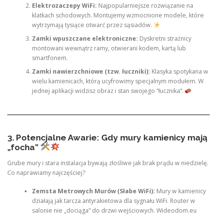
Elektrozaczepy WiFi:
Najpopularniejsze rozwiązanie na
klatkach schodowych. Montujemy wzmocnione modele, które
wytrzymają tysiące otwarć przez sąsiadów.
Zamki wpuszczane elektroniczne:
Dyskretni strażnicy
montowani wewnątrz ramy, otwierani kodem, kartą lub
smartfonem.
Zamki nawierzchniowe (tzw. łuczniki):
Klasyka spotykana w
wielu kamienicach, którą ucyfrowimy specjalnym modułem. W
jednej aplikacji widzisz obraz i stan swojego “łucznika”.
3. Potencjalne Awarie: Gdy mury kamienicy mają
„focha”
Grube mury i stara instalacja bywają złośliwe jak brak prądu w niedzielę.
Co naprawiamy najczęściej?
Zemsta Metrowych Murów (Słabe WiFi):
Mury w kamienicy
działają jak tarcza antyrakietowa dla sygnału WiFi. Router w
salonie nie „dociąga” do drzwi wejściowych. Wideodom.eu