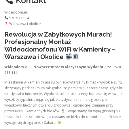
Kontakt
Wideodom.eu
570 933 114
Warszawa i okolice
Rewolucja w Zabytkowych Murach!
Profesjonalny Montaż
Wideodomofonu WiFi w Kamienicy –
Warszawa i Okolice
Wideodom.eu – Nowoczesność w Klasycznym Wydaniu | tel. 570
933 114
Mieszkanie w kamienicy ma swój niepowtarzalny klimat – wysokie sufity,
skrzypiący parkiet i mury tak grube, że pamiętają jeszcze czasy, gdy nikt
nie słyszał o internecie. Wyobraź sobie taką scenę: budzisz się w swojej
wysokiej sypialni, czując się jak statystyczna mumia egipska po
wyjątkowo hucznym otwarciu grobowca i całonocnej zmianie przy
przesuwaniu kamiennych bloków.
Twoje stawy skrzypią głośniej niż
drzwi do klatki schodowej, a dystans od łóżka do domofonu na ścianie
wydaje się drogą przez Saharę.