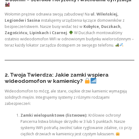
Wołomin prężnie odnawia swoją zabudowę! Na
ul. Wileńskiej,
Legionów i Sasina
instalujemy urządzenia łączące domowników z
bezpieczeństwem. Nasze busy widać też w
Kobyłce, Duczkach,
Zagościńcu, Lipinkach i Czarnej
.
W Duczkach montowaliśmy
ostatnio wideodomofon WiFi w odnowionym budynku wielorodzinnym –
teraz każdy lokator zarządza dostępem ze swojego telefonu.
2. Twoja Twierdza: Jakie zamki wspiera
wideodomofon w kamienicy?
Wideodomofon to mózg, ale stare, ciężkie drzwi kamienic wymagają
solidnych mięśni. Integrujemy systemy z różnymi rodzajami
zabezpieczeń:
Zamki wielopunktowe (listwowe):
Królowie ochrony!
Pancerna listwa blokuje skrzydło w 3 lub 5 punktach. Nasze
systemy WiFi potrafią zwolnić takie ryglowanie zdalnie, co przy
ciężkich drzwiach w kamienicy jest czystym luksusem.