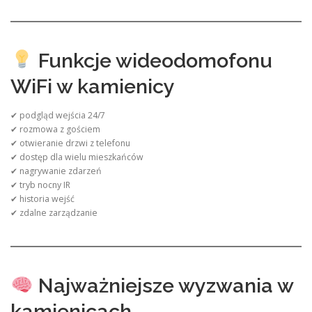
Funkcje wideodomofonu
WiFi w kamienicy
✔ podgląd wejścia 24/7
✔ rozmowa z gościem
✔ otwieranie drzwi z telefonu
✔ dostęp dla wielu mieszkańców
✔ nagrywanie zdarzeń
✔ tryb nocny IR
✔ historia wejść
✔ zdalne zarządzanie
Najważniejsze wyzwania w
kamienicach