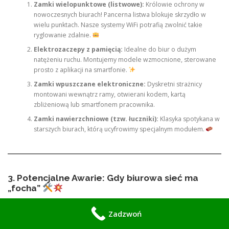
Zamki wielopunktowe (listwowe):
Królowie ochrony w
nowoczesnych biurach! Pancerna listwa blokuje skrzydło w
wielu punktach. Nasze systemy WiFi potrafią zwolnić takie
ryglowanie zdalnie.
Elektrozaczepy z pamięcią:
Idealne do biur o dużym
natężeniu ruchu. Montujemy modele wzmocnione, sterowane
prosto z aplikacji na smartfonie.
Zamki wpuszczane elektroniczne:
Dyskretni strażnicy
montowani wewnątrz ramy, otwierani kodem, kartą
zbliżeniową lub smartfonem pracownika.
Zamki nawierzchniowe (tzw. łuczniki):
Klasyka spotykana w
starszych biurach, którą ucyfrowimy specjalnym modułem.
3. Potencjalne Awarie: Gdy biurowa sieć ma
„focha”
Elektronika bywa złośliwa jak zepsuty ekspres do kawy w poniedziałek
Zadzwoń
rano. Co naprawiamy najczęściej w biurach?