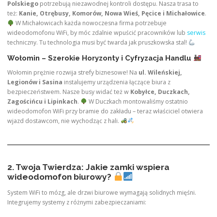
Polskiego
potrzebują niezawodnej kontroli dostępu. Nasza trasa to
też:
Kanie, Otrębusy, Komorów, Nowa Wieś, Pęcice i Michałowice
.
W Michałowicach każda nowoczesna firma potrzebuje
wideodomofonu WiFi, by móc zdalnie wpuścić pracowników lub
serwis
techniczny. Tu technologia musi być twarda jak pruszkowska stal!
Wołomin – Szerokie Horyzonty i Cyfryzacja Handlu
Wołomin prężnie rozwija strefy biznesowe! Na
ul. Wileńskiej,
Legionów i Sasina
instalujemy urządzenia łączące biura z
bezpieczeństwem. Nasze busy widać też w
Kobyłce, Duczkach,
Zagościńcu i Lipinkach
.
W Duczkach montowaliśmy ostatnio
wideodomofon WiFi przy bramie do zakładu – teraz właściciel otwiera
wjazd dostawcom, nie wychodząc z hali.
2. Twoja Twierdza: Jakie zamki wspiera
wideodomofon biurowy?
System WiFi to mózg, ale drzwi biurowe wymagają solidnych mięśni.
Integrujemy systemy z różnymi zabezpieczaniami: