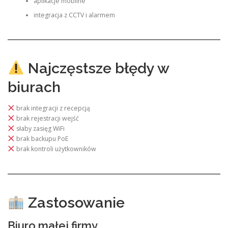
aplikacje mobilne
integracja z CCTV i alarmem
Najczęstsze błędy w
biurach
brak integracji z recepcją
brak rejestracji wejść
słaby zasięg WiFi
brak backupu PoE
brak kontroli użytkowników
Zastosowanie
Biuro małej firmy