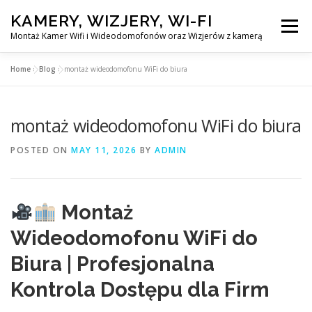
Skip
KAMERY, WIZJERY, WI-FI
to
Menu
content
Montaż Kamer Wifi i Wideodomofonów oraz Wizjerów z kamerą
Home
»
Blog
»
montaż wideodomofonu WiFi do biura
GŁÓWNA
MONTAŻ KAMER WIFI W WARSZAWA
montaż wideodomofonu WiFi do biura
MONTAŻ WIDEDOMOFONÓW
POSTED ON
MAY 11, 2026
BY
ADMIN
MONTAŻU WIZJERÓW Z KAMERĄ
BLOG
Montaż
EN
Wideodomofonu WiFi do
KONTAKT
Biura | Profesjonalna
Kontrola Dostępu dla Firm