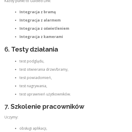
Każdy punkt to Guided Link:
Integracja z bramą
Integracja z alarmem
Integracja z oświetleniem
Integracja z kamerami
6.
Testy działania
test podglądu,
test otwierania drzwi/bramy,
test powiadomień,
test nagrywania,
test uprawnień użytkowników.
7.
Szkolenie pracowników
Uczymy:
obsługi aplikacji,