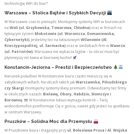
technologię WiFi do biur?
Warszawa – Stolica Bajtów i Szybkich Decyzji
W Warszawie czas to pieniądz. Montujemy systemy WiFi w biurowcach
na
Woli (ul. Grzybowska, Towarowa, Chłodna)
oraz w firmach na
tętniącym życiem
Mokotowie (ul. Woronicza, Domaniewska,
Cybernetyki)
. Jesteśmy też na luksusowym
Wilanowie (Al.
Rzeczypospolitej, ul. Sarmacka)
oraz w siedzibach firm w
Wawrze
(ul. Patriotów)
. Warszawa nie wybacza lagów – tu obraz musi być
płynniejszy niż kawa w biurowej kuchni!
Konstancin-Jeziorna – Prestiż i Bezpieczeństwo
Kierunek południe! W Konstancinie biura często mieszczą się w
zabytkowych willach. Na ulicach takich jak
Warszawska, Piłsudskiego
czy Skargi
montujemy systemy klasy premium. Odwiedzamy też firmy
w okolicznych oazach:
Bielawę, Obory, Habdzin, Słomczyn i
Borowinę
.
W Konstancinie luksus wymaga kontroli – Twój
wideodomofon poinformuje Cię o gościu, nawet gdy jesteś na spotkaniu
w centrum Warszawy.
Pruszków – Solidna Moc dla Przemysłu
W Pruszkowie biura i magazyny przy
ul. Bolesława Prusa i Al. Wojska