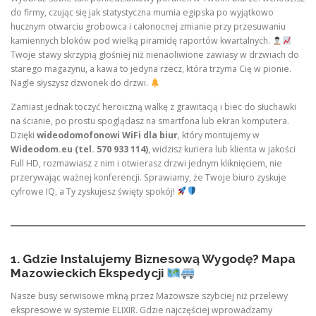
do firmy, czując się jak statystyczna mumia egipska po wyjątkowo
hucznym otwarciu grobowca i całonocnej zmianie przy przesuwaniu
kamiennych bloków pod wielką piramidę raportów kwartalnych.
Twoje stawy skrzypią głośniej niż nienaoliwione zawiasy w drzwiach do
starego magazynu, a kawa to jedyna rzecz, która trzyma Cię w pionie.
Nagle słyszysz dzwonek do drzwi.
Zamiast jednak toczyć heroiczną walkę z grawitacją i biec do słuchawki
na ścianie, po prostu spoglądasz na smartfona lub ekran komputera.
Dzięki
wideodomofonowi WiFi dla biur
, który montujemy w
Wideodom.eu (tel. 570 933 114)
, widzisz kuriera lub klienta w jakości
Full HD, rozmawiasz z nim i otwierasz drzwi jednym kliknięciem, nie
przerywając ważnej konferencji. Sprawiamy, że Twoje biuro zyskuje
cyfrowe IQ, a Ty zyskujesz święty spokój!
1. Gdzie Instalujemy Biznesową Wygodę? Mapa
Mazowieckich Ekspedycji
Nasze busy serwisowe mkną przez Mazowsze szybciej niż przelewy
ekspresowe w systemie ELIXIR. Gdzie najczęściej wprowadzamy