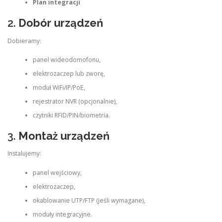
Plan integracji
2.
Dobór urządzeń
Dobieramy:
panel wideodomofonu,
elektrozaczep lub zworę,
moduł WiFi/IP/PoE,
rejestrator NVR (opcjonalnie),
czytniki RFID/PIN/biometria.
3.
Montaż urządzeń
Instalujemy:
panel wejściowy,
elektrozaczep,
okablowanie UTP/FTP (jeśli wymagane),
moduły integracyjne.