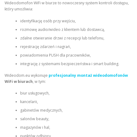
Wideodomofon WiFi w biurze to nowoczesny system kontroli dostępu,
który umożliwia:
identyfikację osób przy wejściu,
rozmowę audio/wideo z klientem lub dostawcą,
zdalne otwieranie drzwi z recepcji lub telefonu,
rejestrację zdarzeń i nagrań,
powiadomienia PUSH dla pracowników,
integrację z systemami bezpieczeństwa i smart building.
Wideodom.eu wykonuje
profesjonalny montaż wideodomofonów
WiFi w biurach
, w tym:
biur usługowych,
kancelarii,
gabinetów medycznych,
salonów beauty,
magazynów i hal,
punktów odbioru,