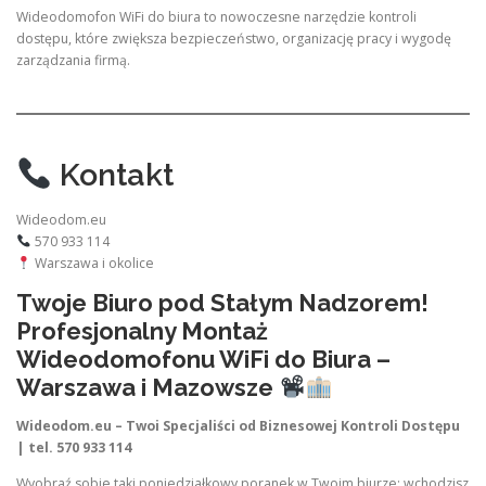
Wideodomofon WiFi do biura to nowoczesne narzędzie kontroli
dostępu, które zwiększa bezpieczeństwo, organizację pracy i wygodę
zarządzania firmą.
Kontakt
Wideodom.eu
570 933 114
Warszawa i okolice
Twoje Biuro pod Stałym Nadzorem!
Profesjonalny Montaż
Wideodomofonu WiFi do Biura –
Warszawa i Mazowsze
Wideodom.eu – Twoi Specjaliści od Biznesowej Kontroli Dostępu
| tel. 570 933 114
Wyobraź sobie taki poniedziałkowy poranek w Twoim biurze: wchodzisz