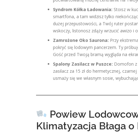
Syndrom Kółka Ładowania:
Stoisz w kuc
smartfona, a tam widzisz tylko niekończą
dużej przepustowości, a Twój ruter posta
wskoczy, listonosz zdąży wrzucić awizo i 
Zamrożone Oko Saurona:
Przy ekstrema
pokryć się lodowym pancerzem. Ty próbuje
Gość przed Twoją bramą wygląda na ekranie
Spalony Zasilacz w Puszce:
Domofon z Wi
zasilacz za 15 zł do hermetycznej, czarne
usmaży się we własnym sosie, wybuchając
Powiew Lodowcowe
Klimatyzacja Błaga o