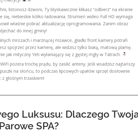
hni, listonosz dzwoni, Ty błyskawicznie klikasz “odbierz” na ekranie
ce się, niebieskie kółko ładowania. Strumień wideo Full HD wymaga
nowił właśnie pobrać aktualizację oprogramowania. Zanim obraz
odjechać do innej gminy!
lnych mrozach i marznącej mżawce, gładki front kamery potrafi
sz spojrzeć przez kamerę, ale widzisz tylko białą, matową plamę.
 jak mityczny Yeti wyłaniający się z gęstej mgły w Tatrach.
Fi pożera trochę prądu, by zasilić anteny. Jeśli wsadzisz najtańszy
j puszki na słońcu, to podczas lipcowych upałów sprzęt dosłownie
 z głośnym trzaskiem!
go Luksusu: Dlaczego Twoj
 Parowe SPA?