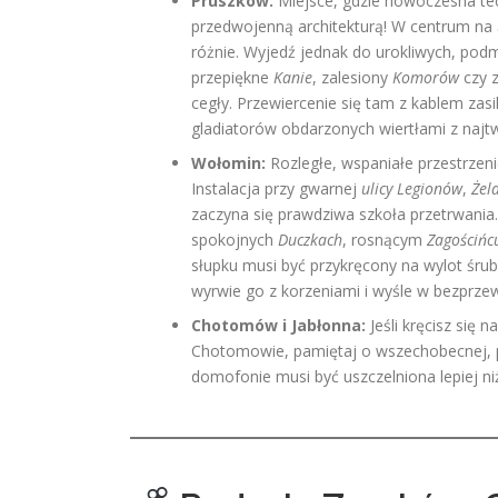
Pruszków:
Miejsce, gdzie nowoczesna te
przedwojenną architekturą! W centrum na
różnie. Wyjedź jednak do urokliwych, podm
przepiękne
Kanie
, zalesiony
Komorów
czy 
cegły. Przewiercenie się tam z kablem zas
gladiatorów obdarzonych wiertłami z najt
Wołomin:
Rozległe, wspaniałe przestrzeni
Instalacja przy gwarnej
ulicy Legionów
,
Żel
zaczyna się prawdziwa szkoła przetrwania
spokojnych
Duczkach
, rosnącym
Zagościńc
słupku musi być przykręcony na wylot śruba
wyrwie go z korzeniami i wyśle w bezprz
Chotomów i Jabłonna:
Jeśli kręcisz się
Chotomowie, pamiętaj o wszechobecnej, p
domofonie musi być uszczelniona lepiej n