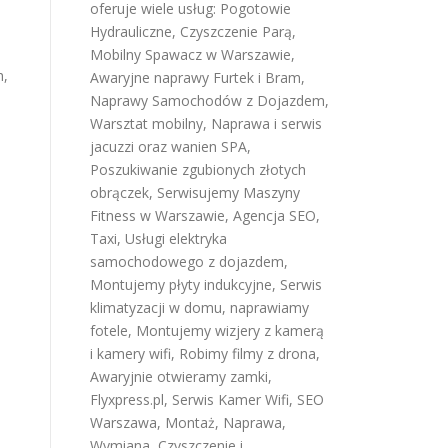
oferuje wiele usług:
Pogotowie
Hydrauliczne
,
Czyszczenie Parą
,
Mobilny Spawacz w Warszawie
,
h,
Awaryjne naprawy Furtek i Bram
,
Naprawy Samochodów z Dojazdem
,
Warsztat mobilny
,
Naprawa i serwis
jacuzzi oraz wanien SPA
,
Poszukiwanie zgubionych złotych
obrączek
,
Serwisujemy Maszyny
Fitness w Warszawie
,
Agencja SEO
,
Taxi
,
Usługi elektryka
samochodowego z dojazdem
,
Montujemy płyty indukcyjne
,
Serwis
klimatyzacji w domu
,
naprawiamy
fotele
,
Montujemy wizjery z kamerą
i kamery wifi
,
Robimy filmy z drona
,
Awaryjnie otwieramy zamki
,
Flyxpress.pl
,
Serwis Kamer Wifi
,
SEO
Warszawa
,
Montaż, Naprawa,
Wymiana, Czyszczenie i