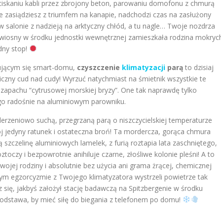
eciskaniu kabli przez zbrojony beton, parowaniu domofonu z chmurą
e zasiądziesz z triumfem na kanapie, nadchodzi czas na zasłużony
ę w salonie z nadzieją na arktyczny chłód, a tu nagle… Twoje nozdrza
ej wiosny w środku jednostki wewnętrznej zamieszkała rodzina mokryc
dny stop!
nującym się smart-domu,
czyszczenie
klimatyzacji
parą
to dzisiaj
czny cud nad cudy! Wyrzuć natychmiast na śmietnik wszystkie te
zapachu “cytrusowej morskiej bryzy”. One tak naprawdę tylko
go radośnie na aluminiowym parowniku.
derzeniowo suchą, przegrzaną parą o niszczycielskiej temperaturze
 jedyny ratunek i ostateczna broń! Ta mordercza, gorąca chmura
 szczelinę aluminiowych lamelek, z furią roztapia lata zaschniętego,
toczy i bezpowrotnie anihiluje czarne, złośliwe kolonie pleśni! A to
wojej rodziny i absolutnie bez użycia ani grama żrącej, chemicznej
ym egzorcyzmie z Twojego klimatyzatora wystrzeli powietrze tak
sz się, jakbyś założył stację badawczą na Spitzbergenie w środku
podstawa, by mieć siłę do biegania z telefonem po domu!