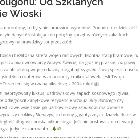
ligonu: Od Szklanych
ie Wioski
ją domofony, to byty niesamowicie wybredne. Ponadto rozdzielczość
syłu danych! Instalując ten potężny sprzęt w różnych zakątkach
 gotowy na prawdziwy tor przeszkód:
lica i bezlitosna strefa wojen radiowych! Montaż stacji bramowej n
gąszczu biurowców przy
Nowym Świecie
, na głośnej praskiej
Targowej
cza absolutną wojnę o każdy megabajt sygnału. Twój sprzęt musi t
 sąsiedzkich routerów, wzmacniaczy i mikrofalówek. Jeśli Twoja
 HD zamieni się w rwaną pikselozę z 2004 roku!
zi nieprzyzwoity luksus, uzdrowiskowy zapach sosnowego igliwia,
ce odległości! Zabytkowe rezydencje wzdłuż
ulicy Batorego
czy
prestiżowe wsie takie jak uzdrowiskowy
Skolimów
, malownicze
szyca
czy urokliwy
Słomczyn
, to tereny gigantycznych działek. Ruter w
dległość długości boiska piłkarskiego. Jeśli nie postawisz na elewacji
gra jedynie szum wiatru!