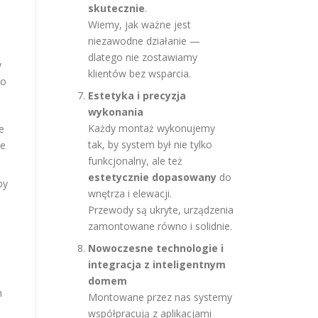
skutecznie
.
Wiemy, jak ważne jest
niezawodne działanie —
dlatego nie zostawiamy
y
klientów bez wsparcia.
go
Estetyka i precyzja
wykonania
Każdy montaż wykonujemy
e
tak, by system był nie tylko
ie
funkcjonalny, ale też
estetycznie dopasowany
do
by
wnętrza i elewacji.
Przewody są ukryte, urządzenia
zamontowane równo i solidnie.
Nowoczesne technologie i
integracja z inteligentnym
domem
m
Montowane przez nas systemy
współpracują z aplikacjami