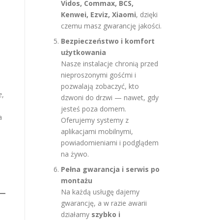
Vidos, Commax, BCS,
Kenwei, Ezviz, Xiaomi
, dzięki
czemu masz gwarancję jakości.
Bezpieczeństwo i komfort
użytkowania
Nasze instalacje chronią przed
nieproszonymi gośćmi i
pozwalają zobaczyć, kto
e
,
dzwoni do drzwi — nawet, gdy
jesteś poza domem.
a
Oferujemy systemy z
aplikacjami mobilnymi,
powiadomieniami i podglądem
na żywo.
Pełna gwarancja i serwis po
montażu
Na każdą usługę dajemy
gwarancję, a w razie awarii
działamy
szybko i