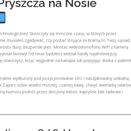
ryszcza na Nosie
technologicznej! Skończyły się mroczne czasy, w których przez
ie musiałeś zgadywać, czy postać stojąca za bramą to Twój sąsiad,
prostu duży, bezpański pies. Montaż wideodomofonu WiFi z kamerą
wymiar kinowy! Od teraz będziesz widział każdy najdrobniejszy
kę otworzysz, leżąc wygodnie na kanapie lub popijając drinka z palem
tremalnie wydłużony pod pozycjonowanie SEO i naszpikowany unikalną
! Zaparz sobie wiadro mocnej, czarnej kawy, chwyć wiertarkę udaro
łną humoru podróż przez zbrojony beton, kapryśne fale radiowe i