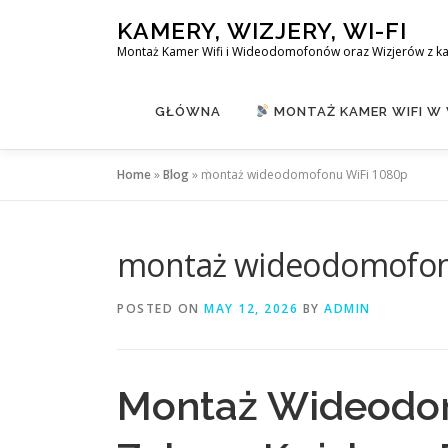
Skip
KAMERY, WIZJERY, WI-FI
to
Montaż Kamer Wifi i Wideodomofonów oraz Wizjerów z k
content
GŁÓWNA
MONTAŻ KAMER WIFI W
Home
»
Blog
»
montaż wideodomofonu WiFi 1080p
montaż wideodomofon
POSTED ON
MAY 12, 2026
BY
ADMIN
Montaż Wideodom