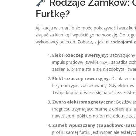
Rodzaje Zamków: C
Furtkę?
Aplikacja w smartfonie może pokazywać twarz kurier
złapać za klamkę i wpuścić go na posesję. Do te
wykonawcy poleceń. Zobacz, z jakimi
rodzajami
Elektrozaczep awersyjny:
Bezwzględny 
impuls prądowy (zwykle 12V), zapadka cich
zasilanie, brama staje się niezdobyta i twa
Elektrozaczep rewersyjny:
Działa w stu 
trzymać rygiel zablokowany. Gdy elektrow
Twoja brama otwiera się na oścież. Ekstre
Zwora elektromagnetyczna:
Bezdźwięcz
magnesu trzymające bramę z obłędną siłą
nawet słoń, póki domofon nie odetnie zasi
Zamek wpuszczany (zapadkowo-zasu
profilu samej furtki. Jest wspaniale este