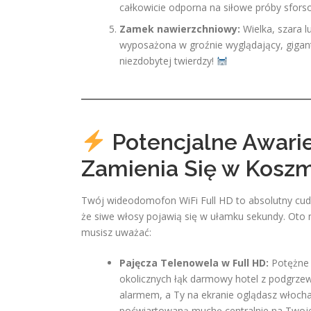
całkowicie odporna na siłowe próby sfor
Zamek nawierzchniowy:
Wielka, szara 
wyposażona w groźnie wyglądający, gigant
niezdobytej twierdzy!
Potencjalne Awarie
Zamienia Się w Kosz
Twój wideodomofon WiFi Full HD to absolutny cud te
że siwe włosy pojawią się w ułamku sekundy. Oto n
musisz uważać:
Pajęcza Telenowela w Full HD:
Potężne d
okolicznych łąk darmowy hotel z podgrzew
alarmem, a Ty na ekranie oglądasz włochat
poćwiartowaną muchę centralnie na Twoj