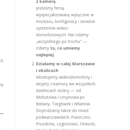
z kamerą
Jesteśmy firmą
wyspecjalizowaną wyłącznie w
montażu, konfiguracji i serwisie
systemów wideo-
domofonowych. Nie robimy
„wszystkiego po trochu” —
robimy
to, co umiemy
najlepiej
.
ką
Działamy w całej Warszawie
i okolicach
Montujemy wideodomofony i
wizjery z kamerą we wszystkich
wą
dzielnicach stolicy — od
Mokotowa i Ursynowa po
Bielany, Targówek i Wilanów.
Dojeżdżamy także do miast
podwarszawskich: Piaseczno,
Pruszków, Legionowo, Otwock,