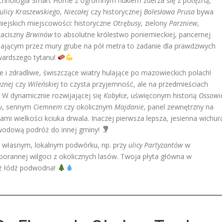
chnologia Smart Home z ogromnym hukiem zderza się z potężną,
ulicy Kraszewskiego
,
Niecałej
czy historycznej
Bolesława Prusa
bywa
iejskich miejscowości: historyczne
Otrębusy
, zielony
Parzniew
,
zaciszny
Brwinów
to absolutne królestwo poniemieckiej, pancernej
ilającym przez mury grube na pół metra to zadanie dla prawdziwych
wardszego tytanu!
e i zdradliwe, świszczące wiatry hulające po mazowieckich polach!
aznej
czy
Wileńskiej
to czysta przyjemność, ale na przedmieściach
. W dynamicznie rozwijającej się
Kobyłce
, uświęconym historią
Ossowi
u
, sennym
Ciemnem
czy okolicznym
Majdanie
, panel zewnętrzny na
mi wielkości kciuka drwala. Inaczej pierwsza lepsza, jesienna wichur
ewodową podróż do innej gminy!
 na własnym, lokalnym podwórku, np. przy
ulicy Partyzantów
w
orannej wilgoci z okolicznych lasów. Twoja płyta główna w
iż łódź podwodna!