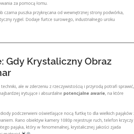
sowania za pomocą łomu.
lub czarna puszka przykręcana od wewnętrznej strony podwórka,
yczny rygiel. Dodaje furtce surowego, industrialnego uroku
: Gdy Krystaliczny Obraz
mar
chniki, ale w zderzeniu z rzeczywistością i przyrodą potrafi sprawić
ajbardziej irytujące i absurdalne
potencjalne awarie
, na które
iody podczerwieni oświetlające nocą furtkę to dla wielkich pająków 
aniem. Rano obiektyw kamery 1080p rejestruje ruch, telefon krzyczy
ego pająka, który w fenomenalnej, krystalicznej jakości zjada
ej matrycy!