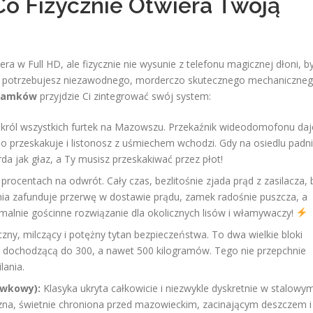
o Fizycznie Otwiera Twoją
a w Full HD, ale fizycznie nie wysunie z telefonu magicznej dłoni, b
go potrzebujesz niezawodnego, morderczo skutecznego mechaniczne
 zamków
przyjdzie Ci zintegrować swój system:
król wszystkich furtek na Mazowszu. Przekaźnik wideodomofonu daj
o przeskakuje i listonosz z uśmiechem wchodzi. Gdy na osiedlu padn
rda jak głaz, a Ty musisz przeskakiwać przez płot!
procentach na odwrót. Cały czas, bezlitośnie zjada prąd z zasilacza, 
nia zafunduje przerwę w dostawie prądu, zamek radośnie puszcza, a
malnie gościnne rozwiązanie dla okolicznych lisów i włamywaczy!
ny, milczący i potężny tytan bezpieczeństwa. To dwa wielkie bloki
 dochodzącą do 300, a nawet 500 kilogramów. Tego nie przepchnie
lania.
wkowy):
Klasyka ukryta całkowicie i niezwykle dyskretnie w stalowy
tyczna, świetnie chroniona przed mazowieckim, zacinającym deszczem i