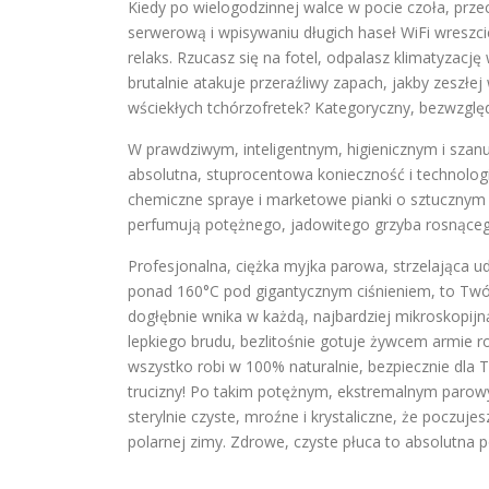
Kiedy po wielogodzinnej walce w pocie czoła, prz
serwerową i wpisywaniu długich haseł WiFi wreszci
relaks. Rzucasz się na fotel, odpalasz klimatyzacj
brutalnie atakuje przeraźliwy zapach, jakby zeszł
wściekłych tchórzofretek? Kategoryczny, bezwzglę
W prawdziwym, inteligentnym, higienicznym i sza
absolutna, stuprocentowa konieczność i technologi
chemiczne spraye i marketowe pianki o sztucznym 
perfumują potężnego, jadowitego grzyba rosnące
Profesjonalna, ciężka myjka parowa, strzelająca u
ponad 160°C pod gigantycznym ciśnieniem, to Twój
dogłębnie wnika w każdą, najbardziej mikroskopijną
lepkiego brudu, bezlitośnie gotuje żywcem armie roz
wszystko robi w 100% naturalnie, bezpiecznie dla T
trucizny! Po takim potężnym, ekstremalnym parow
sterylnie czyste, mroźne i krystaliczne, że poczuje
polarnej zimy. Zdrowe, czyste płuca to absolutna 