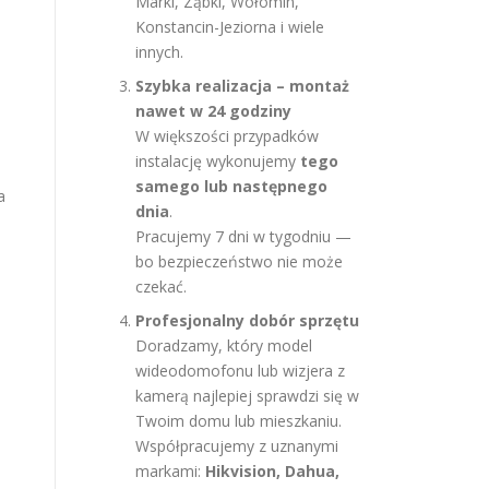
Marki, Ząbki, Wołomin,
Konstancin-Jeziorna i wiele
innych.
Szybka realizacja – montaż
nawet w 24 godziny
W większości przypadków
instalację wykonujemy
tego
samego lub następnego
a
dnia
.
Pracujemy 7 dni w tygodniu —
u
bo bezpieczeństwo nie może
czekać.
Profesjonalny dobór sprzętu
Doradzamy, który model
wideodomofonu lub wizjera z
kamerą najlepiej sprawdzi się w
Twoim domu lub mieszkaniu.
Współpracujemy z uznanymi
markami:
Hikvision, Dahua,