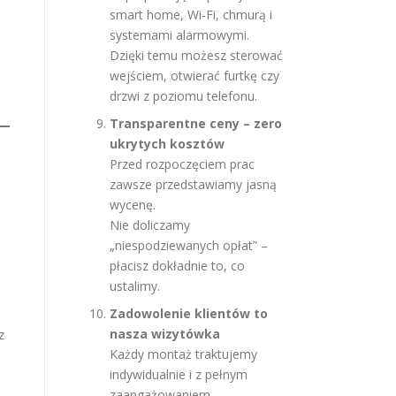
smart home, Wi-Fi, chmurą i
systemami alarmowymi.
Dzięki temu możesz sterować
wejściem, otwierać furtkę czy
drzwi z poziomu telefonu.
Transparentne ceny – zero
ukrytych kosztów
Przed rozpoczęciem prac
zawsze przedstawiamy jasną
wycenę.
Nie doliczamy
„niespodziewanych opłat” –
,
płacisz dokładnie to, co
ustalimy.
Zadowolenie klientów to
nasza wizytówka
z
Każdy montaż traktujemy
indywidualnie i z pełnym
zaangażowaniem.