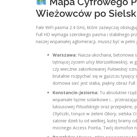
Mapa Cyfrowego Po
Wieżowców po Sielsk
Fale WiFi pasma 2.4 GHz, które zazwyczaj obsługu
Full HD wymaga szerokiego pasma i stabilnego prze
naszej wspaniałej aglomeracji, musisz być w pełni
Warszawa:
Nasza ukochana, betonowa sto
tętniącej życiem
ulicy Marszałkowskiej
, w 
czy wiecznie zakorkowanej
Puławskiej
ozna
brutalnie rozpychać się w gąszczu tysięcy
domowa sieć jest słaba, piękny obraz Full
Konstancin-Jeziorna:
Tu absolutnie rząd
wspaniałe tężnie solankowe i… przerażają
luksusowej
Piłsudskiego
oraz przepiękne, 
Chyliczki
, tonące w zieleni
Obory
, sielska
Ci
salonie dzieli tu od wielkiej, kutej bramy o
mocnego Access Pointa, Twój domofon na