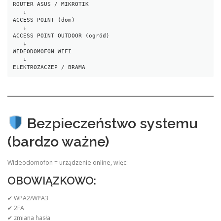
ROUTER ASUS / MIKROTIK
   ↓
ACCESS POINT (dom)
   ↓
ACCESS POINT OUTDOOR (ogród)
   ↓
WIDEODOMOFON WIFI
   ↓
ELEKTROZACZEP / BRAMA
Bezpieczeństwo systemu
(bardzo ważne)
Wideodomofon = urządzenie online, więc:
OBOWIĄZKOWO:
✔ WPA2/WPA3
✔ 2FA
✔ zmiana hasła