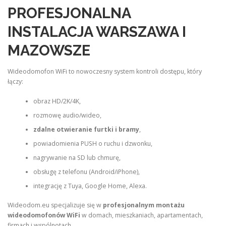
PROFESJONALNA
INSTALACJA WARSZAWA I
MAZOWSZE
Wideodomofon WiFi to nowoczesny system kontroli dostępu, który
łączy:
obraz HD/2K/4K,
rozmowę audio/wideo,
zdalne otwieranie furtki i bramy
,
powiadomienia PUSH o ruchu i dzwonku,
nagrywanie na SD lub chmurę,
obsługę z telefonu (Android/iPhone),
integrację z Tuya, Google Home, Alexa.
Wideodom.eu specjalizuje się w
profesjonalnym montażu
wideodomofonów WiFi
w domach, mieszkaniach, apartamentach,
firmach i wspólnotach.