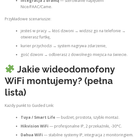
Integracja z bramą
— sterowanie napędem
Nice/FAAC/Came.
Przykładowe scenariusze:
jesteś w pracy → ktoś dzwoni → widzisz go na telefonie →
otwierasz furtkę,
kurier przychodzi → system nagrywa zdarzenie,
gość dzwoni → odbierasz z dowolnego miejsca na świecie.
Jakie wideodomofony
WiFi montujemy? (pełna
lista)
Każdy punkt to Guided Link:
Tuya / Smart Life
— budżet, prostota, szybki montaż.
Hikvision WiFi
— profesjonalne IP, 2 przekaźniki, -30°C.
Dahua WiFi
— stabilne systemy IP, integracja z monitoringiem.