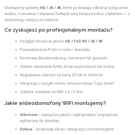
Montujemy systemy
HD / 2K / 4K
, które pozwalają odbierać połączenie
wideo, rozmawiać i otwierać furtkę/bramę bezpośrednio z telefonu — z
dowolnego miejsca na świecie.
Co zyskujesz po profesjonalnym montażu?
Podgląd obrazu w jakości
HD / Full HD / 2K / 4K
Powiadomienia PUSH o ruchu i dzwonku
Rozmowę dwukierunkową z kurierem lub gościem
Zdalne otwieranie furtki, drzwi wejściowych lub bramy
Nagrywanie zdarzeń na kartę SD lub w chmurze
Integrację z Google Home, Amazon Alexa i Tuya Smart
Stabilne działanie na WiFi 2.4 / 5 GHz
Jakie wideodomofony WiFi montujemy?
Hikvision
– najwyższa jakość i wytrzymałość (najczęściej
wybierany do domów)
Dahua
– doskonały obraz i integracja z monitoringiem