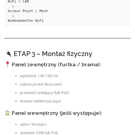
WiFi / LAN
  ↓
Access Point / Mesh
  ↓
Wideodomofon WiFi
ETAP 3 – Montaż fizyczny
Panel zewnętrzny (furtka / brama):
wysokość 140–160 cm
osłona przed deszczem
przewód zasilający (lub PoE)
montaż elektrozaczepu
Panel wewnętrzny (jeśli występuje):
salon / korytarz
zasilanie 230V lub PoE