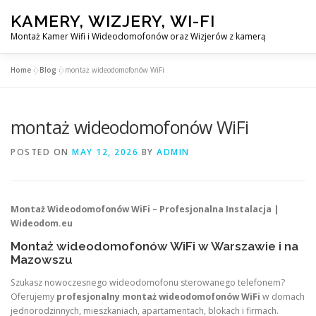
Skip
KAMERY, WIZJERY, WI-FI
to
content
Montaż Kamer Wifi i Wideodomofonów oraz Wizjerów z kamerą
Home
»
Blog
»
montaż wideodomofonów WiFi
GŁÓWNA
MONTAŻ KAMER WIFI W WARSZAWA
montaż wideodomofonów WiFi
MONTAŻU WIZJERÓW Z KAMERĄ
BLOG
KONTAKT
POSTED ON
MAY 12, 2026
BY
ADMIN
Montaż Wideodomofonów WiFi – Profesjonalna Instalacja |
Wideodom.eu
Montaż wideodomofonów WiFi w Warszawie i na
Mazowszu
Szukasz nowoczesnego wideodomofonu sterowanego telefonem?
Oferujemy
profesjonalny montaż wideodomofonów WiFi
w domach
jednorodzinnych, mieszkaniach, apartamentach, blokach i firmach.