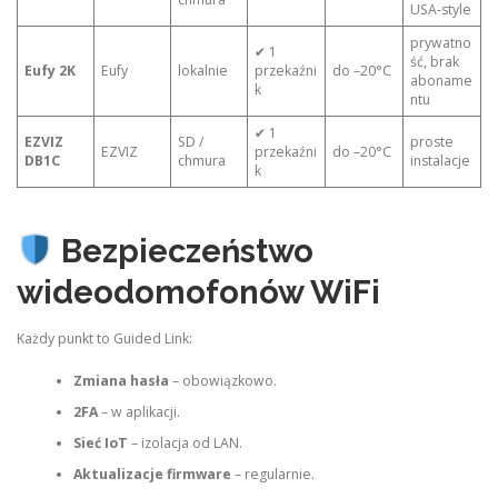
USA‑style
prywatno
✔ 1
ść, brak
Eufy 2K
Eufy
lokalnie
przekaźni
do –20°C
aboname
k
ntu
✔ 1
EZVIZ
SD /
proste
EZVIZ
przekaźni
do –20°C
DB1C
chmura
instalacje
k
Bezpieczeństwo
wideodomofonów WiFi
Każdy punkt to Guided Link:
Zmiana hasła
– obowiązkowo.
2FA
– w aplikacji.
Sieć IoT
– izolacja od LAN.
Aktualizacje firmware
– regularnie.