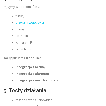
Łączymy wideodomofon z:
furtką,
drzwiami wejściowymi
,
bramą,
alarmem,
kamerami IP,
smart home.
Każdy punkt to Guided Link:
Integracja z bramą
Integracja z alarmem
Integracja z monitoringiem
5.
Testy działania
test połączeń audio/wideo,