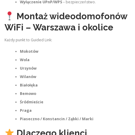
Wyłączenie UPnP/WPS
– bezpieczeństwo.
Montaż wideodomofonów
WiFi – Warszawa i okolice
Każdy punkt to Guided Link:
Mokotów
Wola
Ursynów
Wilanów
Białołęka
Bemowo
Śródmieście
Praga
Piaseczno / Konstancin / Ząbki / Marki
Dlaczego klienci