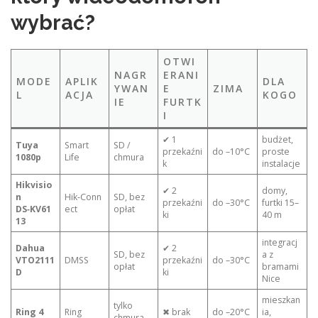
wybrać?
OTWI
NAGR
ERANI
MODE
APLIK
DLA
YWAN
E
ZIMA
L
ACJA
KOGO
IE
FURTK
I
✔ 1
budżet,
Tuya
Smart
SD /
przekaźni
do –10°C
proste
1080p
Life
chmura
k
instalacje
Hikvisio
✔ 2
domy,
n
Hik‑Conn
SD, bez
przekaźni
do –30°C
furtki 15–
DS‑KV61
ect
opłat
ki
40 m
13
integracj
Dahua
✔ 2
SD, bez
a z
VTO2111
DMSS
przekaźni
do –30°C
opłat
bramami
D
ki
Nice
mieszkan
tylko
Ring 4
Ring
✖ brak
do –20°C
ia,
chmura