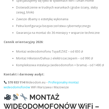
Specjalizujemy się tylko w systemach WiFi i Smart Home
Doświadczenie w trudnych warunkach (grube ściany, słaby
zasięg, bloki)
Zawsze dbamy o estetykę wykonania
Pełna konfiguracja bezpieczeństwa cybernetycznego
Gwarancja na montaż do 36 miesięcy + wsparcie techniczne
Cennik orientacyjny 2026:
Montaż wideodomofonu Tuya/EZVIZ – od 650 zł
Montaż Hikvision/Dahua z elektrozaczepem – od 990 zł
Kompleksowa instalacja (wideodomofon + brama) – od 1490 zł
Kontakt i darmowy audyt:
570 933 114
Wideodom.eu –
Profesjonalny montaż
wideodomofonów
WiFi Warszawa i Mazowsze
MONTAŻ
WIDEODOMOFONÓW WiFi –