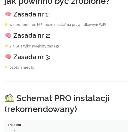
jak powinno być zrobione?
Zasada nr 1:
wideodomofon NIE może działać na przypadkowym WiFi
Zasada nr 2:
2.4 GHz tylko (większy zasięg)
Zasada nr 3:
osobna sieć IoT
Schemat PRO instalacji
(rekomendowany)
INTERNET
   ↓