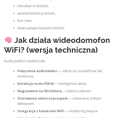
mieszkań w blokach,
apartamentów premium,
firm i biur,
lokali wynajmowanych (Airbnb).
Jak działa wideodomofon
WiFi? (wersja techniczna)
Każdy punkt to Guided Link:
Połączenia audio/wideo
— odbierasz na telefonie lub
monitorze.
Detekcja ruchu PIR/AI
— inteligentne alerty.
Nagrywanie na SD/chmurę
— historia zdarzeń.
Sterowanie elektrozaczepem
— otwieranie jednym
kliknięciem.
Integracja z kamerami WiFi
— monitoring wejścia.