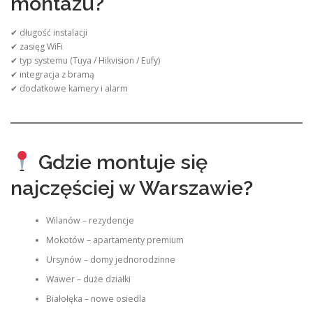
montażu?
✔ długość instalacji
✔ zasięg WiFi
✔ typ systemu (Tuya / Hikvision / Eufy)
✔ integracja z bramą
✔ dodatkowe kamery i alarm
Gdzie montuje się
najczęściej w Warszawie?
Wilanów – rezydencje
Mokotów – apartamenty premium
Ursynów – domy jednorodzinne
Wawer – duże działki
Białołęka – nowe osiedla