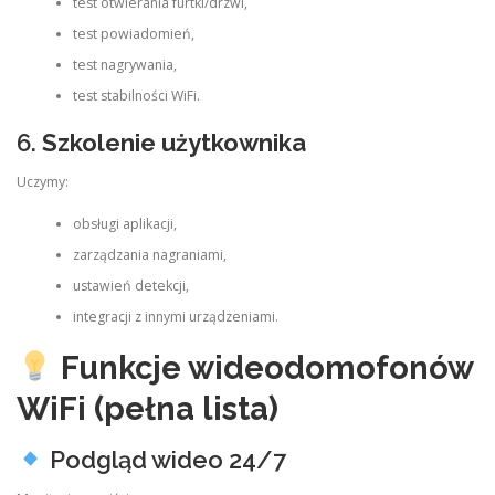
test otwierania furtki/drzwi,
test powiadomień,
test nagrywania,
test stabilności WiFi.
6.
Szkolenie użytkownika
Uczymy:
obsługi aplikacji,
zarządzania nagraniami,
ustawień detekcji,
integracji z innymi urządzeniami.
Funkcje wideodomofonów
WiFi (pełna lista)
Podgląd wideo 24/7