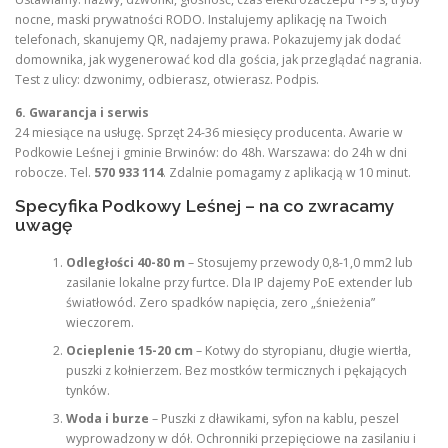
nocne, maski prywatności RODO. Instalujemy aplikację na Twoich
telefonach, skanujemy QR, nadajemy prawa. Pokazujemy jak dodać
domownika, jak wygenerować kod dla gościa, jak przeglądać nagrania.
Test z ulicy: dzwonimy, odbierasz, otwierasz. Podpis.
6. Gwarancja i serwis
24 miesiące na usługę. Sprzęt 24-36 miesięcy producenta. Awarie w
Podkowie Leśnej i gminie Brwinów: do 48h. Warszawa: do 24h w dni
robocze. Tel.
570 933 114
. Zdalnie pomagamy z aplikacją w 10 minut.
Specyfika Podkowy Leśnej – na co zwracamy
uwagę
Odległości 40-80 m
– Stosujemy przewody 0,8-1,0 mm2 lub
zasilanie lokalne przy furtce. Dla IP dajemy PoE extender lub
światłowód. Zero spadków napięcia, zero „śnieżenia”
wieczorem.
Ocieplenie 15-20 cm
– Kotwy do styropianu, długie wiertła,
puszki z kołnierzem. Bez mostków termicznych i pękających
tynków.
Woda i burze
– Puszki z dławikami, syfon na kablu, peszel
wyprowadzony w dół. Ochronniki przepięciowe na zasilaniu i