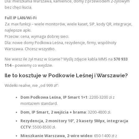
Dla: mieszkania Warszawa, kamienice, domy z przewodem 2-żylowym
bez chęci kucia.
Full IP LAN/Wi-Fi
Za: max funkcji – wiele monitorów, wiele kaset, SIP, kody QR, integracje,
najlepsze apki.
Przeciw: cena, wymaga dobrej sieci.
Dla: nowe domy Podkowa Leśna, rezydencje, firmy, wspólnoty
Warszawa. Chcesz wszystko.
Nie wiesz ile żył masz w ścianie? Wyślij zdjęcie kabla MMS na
570 933
114
– powiemy co wejdzie.
Ile to kosztuje w Podkowie Leśnej i Warszawie?
Widełki realne, nie „od 999 zł”:
Dom Podkowa Leśna, IP Smart 1×1
: 2200-3200 zł z
montażem standard.
Dom, IP Smart, 2 wejścia + brama
: 3200-4800 zł.
Rezydencja, 2 monitory 10”, 2 kasety 5Mpx, integracja
CCTV
: 5500-8500 zł.
Mieszkanie Warszawa, 2-wire wideo
: 650-1400 zł z