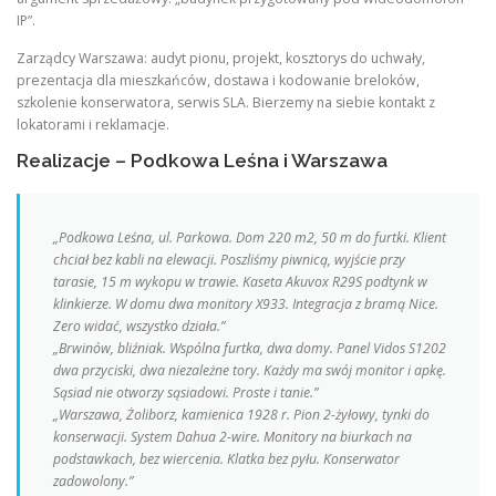
IP”.
Zarządcy Warszawa: audyt pionu, projekt, kosztorys do uchwały,
prezentacja dla mieszkańców, dostawa i kodowanie breloków,
szkolenie konserwatora, serwis SLA. Bierzemy na siebie kontakt z
lokatorami i reklamacje.
Realizacje – Podkowa Leśna i Warszawa
„Podkowa Leśna, ul. Parkowa. Dom 220 m2, 50 m do furtki. Klient
chciał bez kabli na elewacji. Poszliśmy piwnicą, wyjście przy
tarasie, 15 m wykopu w trawie. Kaseta Akuvox R29S podtynk w
klinkierze. W domu dwa monitory X933. Integracja z bramą Nice.
Zero widać, wszystko działa.”
„Brwinów, bliźniak. Wspólna furtka, dwa domy. Panel Vidos S1202
dwa przyciski, dwa niezależne tory. Każdy ma swój monitor i apkę.
Sąsiad nie otworzy sąsiadowi. Proste i tanie.”
„Warszawa, Żoliborz, kamienica 1928 r. Pion 2-żyłowy, tynki do
konserwacji. System Dahua 2-wire. Monitory na biurkach na
podstawkach, bez wiercenia. Klatka bez pyłu. Konserwator
zadowolony.”