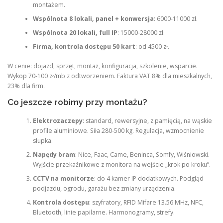
montażem.
Wspólnota 8 lokali, panel + konwersja
: 6000-11000 zł.
Wspólnota 20 lokali, full IP
: 15000-28000 zł.
Firma, kontrola dostępu 50 kart
: od 4500 zł.
W cenie: dojazd, sprzęt, montaż, konfiguracja, szkolenie, wsparcie.
Wykop 70-100 zł/mb z odtworzeniem. Faktura VAT 8% dla mieszkalnych,
23% dla firm.
Co jeszcze robimy przy montażu?
Elektrozaczepy
: standard, rewersyjne, z pamięcią, na wąskie
profile aluminiowe. Siła 280-500 kg. Regulacja, wzmocnienie
słupka.
Napędy bram
: Nice, Faac, Came, Beninca, Somfy, Wiśniowski.
Wyjście przekaźnikowe z monitora na wejście „krok po kroku”.
CCTV na monitorze
: do 4 kamer IP dodatkowych. Podgląd
podjazdu, ogrodu, garażu bez zmiany urządzenia.
Kontrola dostępu
: szyfratory, RFID Mifare 13.56 MHz, NFC,
Bluetooth, linie papilarne. Harmonogramy, strefy.