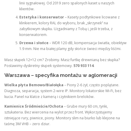
linii sygnałowej. Od 2019 zero spalonych kaset u naszych
klientów.
Estetyka i konserwator
– Kasety podtynkowe licowane z
klinkierem, kolory RAL do wyboru, brak „skrzynek” na
zabytkowym słupku. Uzgadniamy z Tobą i, jeśli trzeba, z
konserwatorem.
Drzewa i słońce
– WDR 120 dB, kompensacja światła, obiektyw
1.9 mm. Nie ma białej plamy gdy słońce świeci między liśćmi.
Masz słupek 12×12 cm? Zrobimy. Masz furtkę drewnianą bez słupka?
Postawimy dyskretny słupek systemowy.
570 933 114
.
Warszawa – specyfika montażu w aglomeracji
Wielka płyta Bemowo/Białołęka
– Piony 2-6 żył, często poplątane.
Diagnoza, separacja, system 2-wire IP. Monitory lokatorskie Wi-Fi, bez
kucia. Panel na klatce z kamerą i czytnikiem breloków.
Kamienice Śródmieście/Ochota
– Grube mury 60 cm, tynki,
sztukateria. Bez wiercenia na wylot przez front. Wykorzystujemy
istniejące rury, piwnice, piony. Monitory slim na biurko lub klejone na
taśmę 3M VHB – zero dziur.