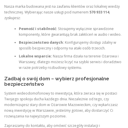
Nasza marka budowana jest na zaufaniu klientów oraz lokalnej wiedzy
technicznej. Wybierając nasze usługi pod numerem
570 933 114
,
zyskujesz:
Pewność i stabilność:
Stosujemy wyłącznie sprawdzone
komponenty, które gwarantują brak zakłóceń w audio i wideo.
Bezpieczeństwo danych:
Konfigurujemy dostęp zdalny w
sposób bezpieczny i odporny na ataki osób trzecich.
Lokalne wsparcie:
Nasza firma działa na terenie Ożarowa i
Warszawy, dlatego możesz liczyć na szybki serwis i doradztwo
w razie potrzeby rozbudowy systemu.
Zadbaj o swój dom – wybierz profesjonalne
bezpieczeństwo
System wideodomofonowy to inwestycja, która zwraca się w postaci
Twojego spokoju ducha każdego dnia. Niezależnie od tego, czy
modernizujesz stary dom w Ożarowie Mazowieckim, czy wykańczasz
nową inwestycję w Warszawie, jesteśmy gotowi, aby dostarczyć Ci
rozwiązania na najwyższym poziomie.
Zapraszamy do kontaktu, aby omówić szczegóły instalacji i