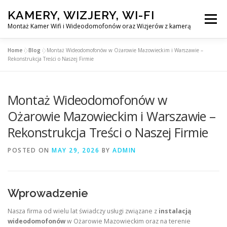
Skip
KAMERY, WIZJERY, WI-FI
to
Menu
content
Montaż Kamer Wifi i Wideodomofonów oraz Wizjerów z kamerą
Home
»
Blog
»
Montaż Wideodomofonów w Ożarowie Mazowieckim i Warszawie –
GŁÓWNA
MONTAŻ KAMER WIFI W WARSZAWA
Rekonstrukcja Treści o Naszej Firmie
Montaż Wideodomofonów w
MONTAŻ WIDEDOMOFONÓW
Ożarowie Mazowieckim i Warszawie –
Rekonstrukcja Treści o Naszej Firmie
MONTAŻU WIZJERÓW Z KAMERĄ
BLOG
POSTED ON
MAY 29, 2026
BY
ADMIN
EN
KONTAKT
Wprowadzenie
Nasza firma od wielu lat świadczy usługi związane z
instalacją
wideodomofonów
w Ożarowie Mazowieckim oraz na terenie