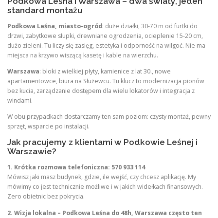
Podkowa Leśna i Warszawa – dwa światy, jeden
standard montażu
Podkowa Leśna, miasto-ogród
: duże działki, 30-70 m od furtki do
drzwi, zabytkowe słupki, drewniane ogrodzenia, ocieplenie 15-20 cm,
dużo zieleni. Tu liczy się zasięg, estetyka i odporność na wilgoć. Nie ma
miejsca na krzywo wiszącą kasetę i kable na wierzchu.
Warszawa
: bloki z wielkiej płyty, kamienice z lat 30., nowe
apartamentowce, biura na Służewcu. Tu klucz to modernizacja pionów
bez kucia, zarządzanie dostępem dla wielu lokatorów i integracja z
windami.
W obu przypadkach dostarczamy ten sam poziom: czysty montaż, pewny
sprzęt, wsparcie po instalacji.
Jak pracujemy z klientami w Podkowie Leśnej i
Warszawie?
1. Krótka rozmowa telefoniczna: 570 933 114
Mówisz jaki masz budynek, gdzie, ile wejść, czy chcesz aplikację. My
mówimy co jest technicznie możliwe i w jakich widełkach finansowych.
Zero obietnic bez pokrycia.
2. Wizja lokalna – Podkowa Leśna do 48h, Warszawa często ten