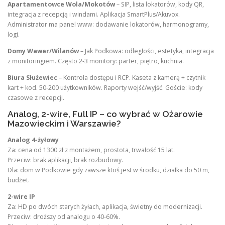
Apartamentowce Wola/Mokotów
– SIP, lista lokatorów, kody QR,
integracja z recepcją i windami. Aplikacja SmartPlus/Akuvox.
Administrator ma panel www: dodawanie lokatorów, harmonogramy,
logi.
Domy Wawer/Wilanów
– Jak Podkowa: odległości, estetyka, integracja
z monitoringiem. Często 2-3 monitory: parter, piętro, kuchnia.
Biura Służewiec
– Kontrola dostępu i RCP. Kaseta z kamerą + czytnik
kart + kod. 50-200 użytkowników. Raporty wejść/wyjść. Goście: kody
czasowe z recepcji.
Analog, 2-wire, Full IP – co wybrać w Ożarowie
Mazowieckim i Warszawie?
Analog 4-żyłowy
Za: cena od 1300 zł z montażem, prostota, trwałość 15 lat.
Przeciw: brak aplikacji, brak rozbudowy.
Dla: dom w Podkowie gdy zawsze ktoś jest w środku, działka do 50 m,
budżet.
2-wire IP
Za: HD po dwóch starych żyłach, aplikacja, świetny do modernizacji.
Przeciw: droższy od analogu o 40-60%.