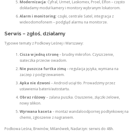
Modernizacja
: Cyfral, Urmet, Laskomex, Proel, Elfon – często
dokładamy moduł kamery i monitory wybranym lokatorom.
Alarm i monitoring
: czujki, centrale Satel, integracja z
wideodomofonem – podgląd alarmu na monitorze.
Serwis – zgłoś, działamy
Typowe tematy z Podkowy Leśnej i Warszawy:
Cisza w jedną stronę
– brudny mikrofon. Czyszczenie,
siateczka przeciw owadom.
Nie puszcza furtka zimą
– regulacja języka, wymiana na
zaczep z podgrzewaniem.
Apka nie dzwoni
– Android uciął tło. Prowadzimy przez
ustawienia baterii/autostartu.
Obraz różowy
– zalana puszka. Osuszenie, złączki żelowe,
nowy silikon.
Wyrwana kaseta
– montaż wandaloodpornej podtynkowej na
chemii, zgłoszenie z nagraniem.
Podkowa Leśna, Brwinów, Milanówek, Nadarzyn: serwis do 48h.