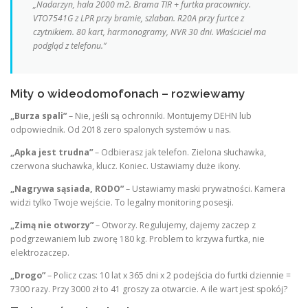
„Nadarzyn, hala 2000 m2. Brama TIR + furtka pracownicy.
VTO7541G z LPR przy bramie, szlaban. R20A przy furtce z
czytnikiem. 80 kart, harmonogramy, NVR 30 dni. Właściciel ma
podgląd z telefonu.”
Mity o wideodomofonach – rozwiewamy
„Burza spali”
– Nie, jeśli są ochronniki. Montujemy DEHN lub
odpowiednik. Od 2018 zero spalonych systemów u nas.
„Apka jest trudna”
– Odbierasz jak telefon. Zielona słuchawka,
czerwona słuchawka, klucz. Koniec. Ustawiamy duże ikony.
„Nagrywa sąsiada, RODO”
– Ustawiamy maski prywatności. Kamera
widzi tylko Twoje wejście. To legalny monitoring posesji.
„Zimą nie otworzy”
– Otworzy. Regulujemy, dajemy zaczep z
podgrzewaniem lub zworę 180 kg. Problem to krzywa furtka, nie
elektrozaczep.
„Drogo”
– Policz czas: 10 lat x 365 dni x 2 podejścia do furtki dziennie =
7300 razy. Przy 3000 zł to 41 groszy za otwarcie. A ile wart jest spokój?