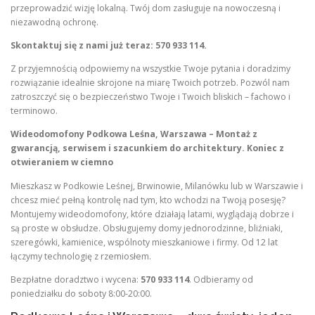
przeprowadzić wizję lokalną. Twój dom zasługuje na nowoczesną i
niezawodną ochronę.
Skontaktuj się z nami już teraz: 570 933 114.
Z przyjemnością odpowiemy na wszystkie Twoje pytania i doradzimy
rozwiązanie idealnie skrojone na miarę Twoich potrzeb. Pozwól nam
zatroszczyć się o bezpieczeństwo Twoje i Twoich bliskich – fachowo i
terminowo.
Wideodomofony Podkowa Leśna, Warszawa – Montaż z
gwarancją, serwisem i szacunkiem do architektury. Koniec z
otwieraniem w ciemno
Mieszkasz w Podkowie Leśnej, Brwinowie, Milanówku lub w Warszawie i
chcesz mieć pełną kontrolę nad tym, kto wchodzi na Twoją posesję?
Montujemy wideodomofony, które działają latami, wyglądają dobrze i
są proste w obsłudze. Obsługujemy domy jednorodzinne, bliźniaki,
szeregówki, kamienice, wspólnoty mieszkaniowe i firmy. Od 12 lat
łączymy technologię z rzemiosłem.
Bezpłatne doradztwo i wycena:
570 933 114
. Odbieramy od
poniedziałku do soboty 8:00-20:00.