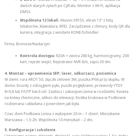
dwóch starych żyłach po Cyfralu. Monitor z Wi-Fi, aplikacja
DMSS.
Wspólnota 12 lokali
: Akuvox X915S, ekran 13” z listą
lokatorów, klawiatura, RFID. Zarządzanie z chmury, kody QR dla
kuriera, integracja z windami KONE/Schindler.
Firma, Bronisze/Nadarzyn:
Kontrola dostępu
: R20A + zwora 280 kg, harmonogramy, 200
kart, rejestr wejść. Rejestrator NVR 8ch, zapis 30 dni.
4. Montaż – uprawnienia SEP, laser, odkurzacz, poziomica
W ziemi: rura AROT 50, złączki żelowe 3M, puszka IP66 przy słupku. W
domu: bruzdy z odciągiem pyłu, puszki pogłębiane, przewody YTDY
8×0,8 lub F/UTP kat.6 żel. Zasilacz i zabezpieczenia w rozdzielni. Kaseta
na kotwy chemiczne, silikon do elewacji. Kostka brukowa w Podkowie
rozbierana i układana z powrotem jak była.
Czas: dom Podkowa Leśna z wykopem 20 m – 1 dzień. Mieszkanie
Warszawa – 1,5-2h. Wspólnota 10 mieszkań – 2 dni.
5. Konfiguracja i szkolenie
Ustawiamy: nazwy, dzwonki, głośność, czas elektrozaczepu 1-9 s, tryby