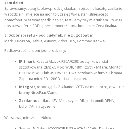
sam dzień
Sprawdzamy: trasę kablową, rodzaj słupka, miejsce na kasetę, zasilanie
w rozdzielni, miejsce na monitor, zasięg Wi-Fi, stan istniejącego
domofonu. Mierzymy spadki napięć, testujemy żyły miernikiem. Po wizji
dostajesz ofertę PDF: sprzęt + montaż + uruchomienie. Cena finalna.
3. Dobór sprzętu – pod budynek, nie z „gotowca”
Marki: Hikvision, Dahua, Akuvox, Vidos, BCS, Commax, Kenwei.
Podkowa Leśna, dom jednorodzinny:
IP Smart
: Kaseta Akuvox R20A/R29S podtynkowa, stal
szczotkowana, 2Mpx/5Mpx, WDR, 180°, czytnik Mifare. Monitor
C313W 7” Wi-Fi lub X933W 10”. Dwa przekaźniki: furtka + brama.
Zapis na microSD 128GB – 14 dni nagrań.
Integracja
: podgląd z 2-4 kamer CCTV na monitorze, otwarcie
bramy Nice/Faac/Came.
Zasilanie
: zasilacz 12V 4A na szynie DIN, ochronnik DEHN,
bufor 7Ah na życzenie.
Warszawa, mieszkanie/blok:
2-wire IP
: Dahua VTO2202F-P-S2 + VTH5422HW. Działa na