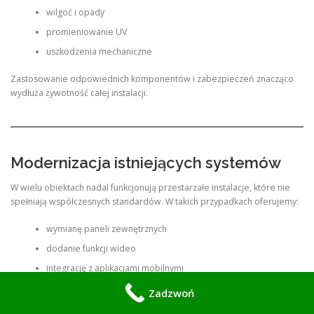
wilgoć i opady
promieniowanie UV
uszkodzenia mechaniczne
Zastosowanie odpowiednich komponentów i zabezpieczeń znacząco
wydłuża żywotność całej instalacji.
Modernizacja istniejących systemów
W wielu obiektach nadal funkcjonują przestarzałe instalacje, które nie
spełniają współczesnych standardów. W takich przypadkach oferujemy:
wymianę paneli zewnętrznych
dodanie funkcji wideo
integrację z aplikacjami mobilnymi
modernizację okablowania
Zadzwoń
poprawę jakości sygnału