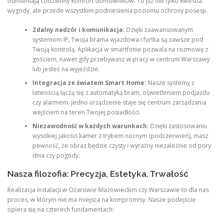
odmieniają codzienny komfort domowników. To już nie tylko kwestia
wygody, ale przede wszystkim podniesienia poziomu ochrony posesji.
Zdalny nadzór i komunikacja:
Dzięki zaawansowanym
systemom IP, Twoja brama wjazdowa i furtka są zawsze pod
Twoją kontrolą. Aplikacja w smartfonie pozwala na rozmowę z
gościem, nawet gdy przebywasz w pracy w centrum Warszawy
lub jesteś na wyjeździe.
Integracja ze światem Smart Home:
Nasze systemy z
łatwością łączą się z automatyką bram, oświetleniem podjazdu
czy alarmem. Jedno urządzenie staje się centrum zarządzania
wejściem na teren Twojej posiadłości.
Niezawodność w każdych warunkach:
Dzięki zastosowaniu
wysokiej jakości kamer z trybem nocnym (podczerwień), masz
pewność, że obraz będzie czysty i wyraźny niezależnie od pory
dnia czy pogody.
Nasza filozofia: Precyzja, Estetyka, Trwałość
Realizacja instalacji w Ożarowie Mazowieckim czy Warszawie to dla nas
proces, w którym nie ma miejsca na kompromisy. Nasze podejście
opiera się na czterech fundamentach: