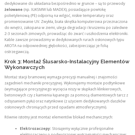
dedykowane do układania bezpośrednio w gruncie – są to przewody
żelowane
(np. XzKSMW lub MADEX), posiadające powłokę
polietylenową (PE) odporną na wilgoć, niskie temperatury oraz
promieniowanie UV. Zwykła, biała skrętka komputerowa przeznaczona
do wnętrz, zakopana w ziemi, ulega degradacji i kruszeniu po zaledwie
2-3 sezonach zimowych, prowadząc do zwarć i uszkodzenia elektroniki.
Kable zawsze prowadzimy w dedykowanych rurach osłonowych typu
AROTA na odpowiedniej głębokości, zabezpieczając je folią
ostrzegawczą.
Krok 3: Montaż Ślusarsko-Instalacyjny Elementów
Wykonawczych
Montaż stacji bramowej wymaga precyzji manualnej i znajomości
zagadnień mechaniki precyzyjnej. Wykonujemy montaże podtynkowe
(wymagające precyzyjnego wycięcia niszy w słupkach klinkierowych,
betonowych czy z kamienia łupanego za pomocą diamentowych tarcz z
odsysaniem pyłu) oraz natynkowe (z użyciem dedykowanych daszków
osłonowych chroniących przed opadami atmosferycznymi).
Równie istotny jest montaż elementów blokad mechanicznych:
Elektrozaczepy:
Stosujemy wyłącznie profesjonalne
elektrozaczepy o podwyższonej wytrzymałości mechanicznej