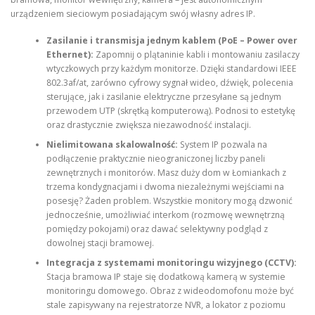
urządzeniem sieciowym posiadającym swój własny adres IP.
Zasilanie i transmisja jednym kablem (PoE – Power over
Ethernet):
Zapomnij o plątaninie kabli i montowaniu zasilaczy
wtyczkowych przy każdym monitorze. Dzięki standardowi IEEE
802.3af/at, zarówno cyfrowy sygnał wideo, dźwięk, polecenia
sterujące, jak i zasilanie elektryczne przesyłane są jednym
przewodem UTP (skrętką komputerową). Podnosi to estetykę
oraz drastycznie zwiększa niezawodność instalacji.
Nielimitowana skalowalność:
System IP pozwala na
podłączenie praktycznie nieograniczonej liczby paneli
zewnętrznych i monitorów. Masz duży dom w Łomiankach z
trzema kondygnacjami i dwoma niezależnymi wejściami na
posesję? Żaden problem. Wszystkie monitory mogą dzwonić
jednocześnie, umożliwiać interkom (rozmowę wewnętrzną
pomiędzy pokojami) oraz dawać selektywny podgląd z
dowolnej stacji bramowej.
Integracja z systemami monitoringu wizyjnego (CCTV):
Stacja bramowa IP staje się dodatkową kamerą w systemie
monitoringu domowego. Obraz z wideodomofonu może być
stale zapisywany na rejestratorze NVR, a lokator z poziomu