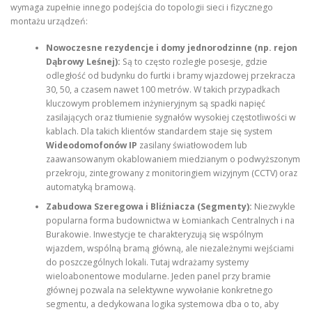
wymaga zupełnie innego podejścia do topologii sieci i fizycznego
montażu urządzeń:
Nowoczesne rezydencje i domy jednorodzinne (np. rejon
Dąbrowy Leśnej):
Są to często rozległe posesje, gdzie
odległość od budynku do furtki i bramy wjazdowej przekracza
30, 50, a czasem nawet 100 metrów. W takich przypadkach
kluczowym problemem inżynieryjnym są spadki napięć
zasilających oraz tłumienie sygnałów wysokiej częstotliwości w
kablach. Dla takich klientów standardem staje się system
Wideodomofonów IP
zasilany światłowodem lub
zaawansowanym okablowaniem miedzianym o podwyższonym
przekroju, zintegrowany z monitoringiem wizyjnym (CCTV) oraz
automatyką bramową.
Zabudowa Szeregowa i Bliźniacza (Segmenty):
Niezwykle
popularna forma budownictwa w Łomiankach Centralnych i na
Burakowie. Inwestycje te charakteryzują się wspólnym
wjazdem, wspólną bramą główną, ale niezależnymi wejściami
do poszczególnych lokali. Tutaj wdrażamy systemy
wieloabonentowe modularne. Jeden panel przy bramie
głównej pozwala na selektywne wywołanie konkretnego
segmentu, a dedykowana logika systemowa dba o to, aby