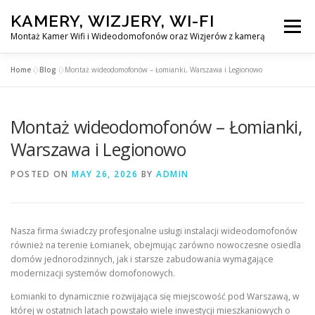
Skip
KAMERY, WIZJERY, WI-FI
to
Menu
content
Montaż Kamer Wifi i Wideodomofonów oraz Wizjerów z kamerą
Home
»
Blog
»
Montaż wideodomofonów – Łomianki, Warszawa i Legionowo
GŁÓWNA
MONTAŻ KAMER WIFI W WARSZAWA
Montaż wideodomofonów – Łomianki,
MONTAŻ WIDEDOMOFONÓW
Warszawa i Legionowo
POSTED ON
MAY 26, 2026
BY
ADMIN
MONTAŻU WIZJERÓW Z KAMERĄ
BLOG
EN
Nasza firma świadczy profesjonalne usługi instalacji wideodomofonów
KONTAKT
również na terenie Łomianek, obejmując zarówno nowoczesne osiedla
domów jednorodzinnych, jak i starsze zabudowania wymagające
modernizacji systemów domofonowych.
Łomianki to dynamicznie rozwijająca się miejscowość pod Warszawą, w
której w ostatnich latach powstało wiele inwestycji mieszkaniowych o