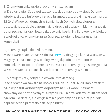
1. Znamy łomiankowskie problemy z instalacjami
W Dziekanowie i Sadowej często jest słabe napięcie w sieci. Dajemy
wtedy zasilacze buforowe i stacje bramowe z szerokim zakresem pracy
12-24V. W nowych domach w Łomiankach Dolnych deweloperzy
puszczają peszel, ale zapominają o drucie pilotującym. Mamy narzędzia
do przeciągania kabli bez rozkopywania kostki. Na Burakowie w blokach
z wielkiej płyty wiemy jak przejść przez zbrojenie bez naruszania
konstrukcji.
2. Jesteśmy stąd – dojazd 20 minut
Masz awarię? Nie czekasz 5 dni na
serwis
z drugiego końca Warszawy.
Magazyn i biuro mamy w okolicy, więc jak padnie Ci monitor w
Łomiankach, to po telefonie na 570 933 114 jesteśmy tego samego dnia.
W Warszawie na Bielanach i Żoliborzu też jesteśmy w 40 min.
3. Montujemy tak, żebyś nie dzwonił z reklamacją
Stacja bramowa zawsze na kotwy + silikon Soudal Fix-All. Kable w ziemi
tylko w peszlu karbowanym odpornym na UV i wodę. Zasilacze
chowamy do hermetycznych skrzynek IP65, nie wkładamy ich luzem pod
tynkiem. To detale, ale dzięki nim nie jedziemy do Ciebie za pół roku
naprawiać “bo przestało działać po burzy”.
Jak wygląda współpraca z nami? Krok po kroku