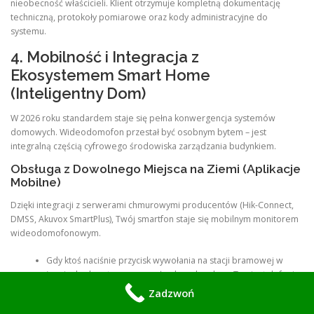
nieobecność właścicieli. Klient otrzymuje kompletną dokumentację
techniczną, protokoły pomiarowe oraz kody administracyjne do
systemu.
4. Mobilność i Integracja z
Ekosystemem Smart Home
(Inteligentny Dom)
W 2026 roku standardem staje się pełna konwergencja systemów
domowych. Wideodomofon przestał być osobnym bytem – jest
integralną częścią cyfrowego środowiska zarządzania budynkiem.
Obsługa z Dowolnego Miejsca na Ziemi (Aplikacje
Mobilne)
Dzięki integracji z serwerami chmurowymi producentów (Hik-Connect,
DMSS, Akuvox SmartPlus), Twój smartfon staje się mobilnym monitorem
wideodomofonowym.
Gdy ktoś naciśnie przycisk wywołania na stacji bramowej w
Łomiankach, w tym samym ułamku sekundy na Twoim telefonie
(niezależnie od tego, czy jesteś w pracy w centrum Warszawy,
Zadzwoń
stoisz w korku na Wisłostradzie, czy wypoczywasz na urlopie za