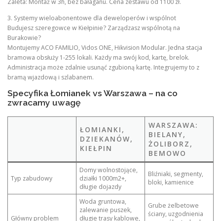
Zaleta: Montaż w 3h, bez bałaganu. Cena zestawu od 1100 zł.
3. Systemy wieloabonentowe dla deweloperów i wspólnot
Budujesz szeregowce w Kiełpinie? Zarządzasz wspólnotą na
Burakowie?
Montujemy ACO FAMILIO, Vidos ONE, Hikvision Modular. Jedna stacja
bramowa obsłuży 1-255 lokali. Każdy ma swój kod, kartę, brelok.
Administracja może zdalnie usunąć zgubioną kartę. Integrujemy to z
bramą wjazdową i szlabanem.
Specyfika Łomianek vs Warszawa – na co
zwracamy uwagę
WARSZAWA:
ŁOMIANKI,
BIELANY,
DZIEKANÓW,
ŻOLIBORZ,
KIEŁPIN
BEMOWO
Domy wolnostojące,
Bliźniaki, segmenty,
Typ zabudowy
działki 1000m2+,
bloki, kamienice
długie dojazdy
Woda gruntowa,
Grube żelbetowe
zalewanie puszek,
ściany, uzgodnienia
Główny problem
długie trasy kablowe,