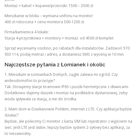
Montaż + kabel + kopanie/przeciski: 1500 – 2500 zł
Mieszkanie w bloku – wymiana unifonu na monitor:
400 zł robocizna + cena monitora 500-1200 zł.
Firma/kamienica 4 lokale:
Stacja 4-przyciskowa + monitory + montaż: od 4500 zł komplet
Sprzęt wyceniamy osobno, po rabatach dla instalatorów. Zadzwoń 570
933 114, podaj metraż i adres, a dostaniesz SMS z wyceną w 10 min.
Najczęstsze pytania z Łomianek i okolic
1. Mieszkam w Łomiankach Dolnych, ciągle zalewa mi ogród. Czy
wideodomofon to przeżyje?
Tak. Stosujemy stacje bramowe IP65 i puszki hermetyczne z dławicami.
Dodatkowo dajemy daszek i montaż na podkładce dystansowej, żeby
woda spływała za stacją, a nie do środka.
2. Mam dom w Dziekanowie Polskim, internet z LTE. Czy aplikacja będzie
działać?
Będzie, ale polecimy Ci monitor z kartą SIM lub rejestrator z wyjściem na
sieć. Jeśli LTE jest słabe, lepszy będzie system 2-żyłowy bez aplikacji, za
to niezawodny.