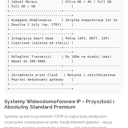
| Jakość Obrazu            | Ultra HD / 4K / Full HD    
| Full HD / HD                  |

+--------------------------+----------------------------
+-------------------------------+

| Wymagane Okablowanie     | Skrętka komputerowa Cat 5e 
| Dowolne 2 żyły (np. YTDY)     |

+--------------------------+----------------------------
+-------------------------------+

| Integracja Smart Home    | Pełna (API, MQTT, SIP)     
| Częściowa (zależna od stacji) |

+--------------------------+----------------------------
+-------------------------------+

| Odległość Transmisji     | Do 100m na miedzi (max)    
| Nawet do 200-300m             |

+--------------------------+----------------------------
+-------------------------------+

| Zarządzanie przez Cloud   | Natywne i natychmiastowe   
| Poprzez dedykowany gateway    |

+--------------------------+----------------------------
Systemy Wideodomofonowe IP – Przyszłość i
Absolutny Standard Premium
Systemy oparte na protokole TCP/IP to najbardziej elastyczne i
rozwojowe rozwiązania na rynku. Każdy element systemu – stacja
bramowa, monitor wewnętrzny, kamera – jest autonomicznym