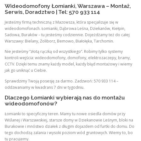
Wideodomofony Łomianki, Warszawa – Montaż,
Serwis, Doradztwo | Tel: 570 933 114
Jesteśmy firmą techniczną z Mazowsza, która specjalizuje się w
wideodomofonach. Łomianki, Dąbrowa Leśna, Dziekanów, Kiełpin,
Sadowa, Buraków – tu jesteśmy codziennie. Dojeżdżamy też do całej
Warszawy: Bielany, Żoliborz, Bemowo, Białołęka, Tarchomin.
Nie jesteśmy “złotą rączką od wszystkiego”. Robimy tylko systemy
kontroli wejścia: wideodomofony, domofony, elektrozaczepy, bramy,
CCTV. Dzięki temu znamy każdy model, każdy błąd montażowy i wiemy
jak go uniknąć u Ciebie.
Sprawdzimy Twoją posesję za darmo. Zadzwoń: 570 933 114 –
oddzwaniamy w kwadrans 7 dni w tygodniu.
Dlaczego Łomianki wybierają nas do montażu
wideodomofonów?
Łomianki to specyficzny teren. Mamy tu nowe osiedla domów przy
Wiślanej i Warszawskiej, starsze domy w Dziekanowie Leśnym, bloki na
Burakowie i mnóstwo działek z długim dojazdem od furtki do domu. Do
tego dochodzą zalania i wysoki poziom wód gruntowych. Wiemy to, bo
tu pracujemy.