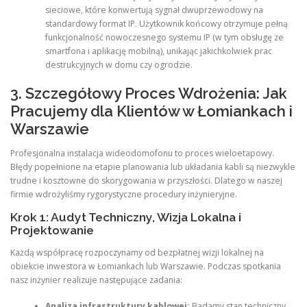
sieciowe, które konwertują sygnał dwuprzewodowy na
standardowy format IP. Użytkownik końcowy otrzymuje pełną
funkcjonalność nowoczesnego systemu IP (w tym obsługę ze
smartfona i aplikację mobilną), unikając jakichkolwiek prac
destrukcyjnych w domu czy ogrodzie.
3. Szczegółowy Proces Wdrożenia: Jak
Pracujemy dla Klientów w Łomiankach i
Warszawie
Profesjonalna instalacja wideodomofonu to proces wieloetapowy.
Błędy popełnione na etapie planowania lub układania kabli są niezwykle
trudne i kosztowne do skorygowania w przyszłości. Dlatego w naszej
firmie wdrożyliśmy rygorystyczne procedury inżynieryjne.
Krok 1: Audyt Techniczny, Wizja Lokalna i
Projektowanie
Każdą współpracę rozpoczynamy od bezpłatnej wizji lokalnej na
obiekcie inwestora w Łomiankach lub Warszawie. Podczas spotkania
nasz inżynier realizuje następujące zadania:
Analiza infrastruktury kablowej:
Badamy stan techniczny