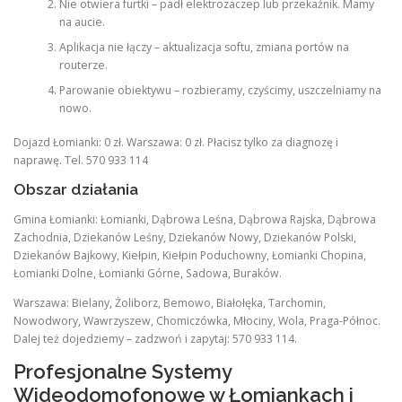
Nie otwiera furtki – padł elektrozaczep lub przekaźnik. Mamy
na aucie.
Aplikacja nie łączy – aktualizacja softu, zmiana portów na
routerze.
Parowanie obiektywu – rozbieramy, czyścimy, uszczelniamy na
nowo.
Dojazd Łomianki: 0 zł. Warszawa: 0 zł. Płacisz tylko za diagnozę i
naprawę. Tel. 570 933 114
Obszar działania
Gmina Łomianki: Łomianki, Dąbrowa Leśna, Dąbrowa Rajska, Dąbrowa
Zachodnia, Dziekanów Leśny, Dziekanów Nowy, Dziekanów Polski,
Dziekanów Bajkowy, Kiełpin, Kiełpin Poduchowny, Łomianki Chopina,
Łomianki Dolne, Łomianki Górne, Sadowa, Buraków.
Warszawa: Bielany, Żoliborz, Bemowo, Białołęka, Tarchomin,
Nowodwory, Wawrzyszew, Chomiczówka, Młociny, Wola, Praga-Północ.
Dalej też dojedziemy – zadzwoń i zapytaj: 570 933 114.
Profesjonalne Systemy
Wideodomofonowe w Łomiankach i