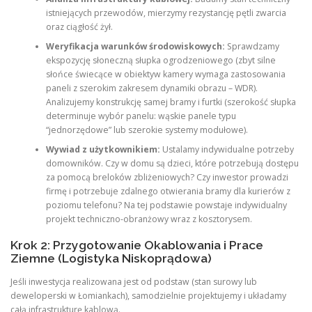
istniejących przewodów, mierzymy rezystancję pętli zwarcia
oraz ciągłość żył.
Weryfikacja warunków środowiskowych:
Sprawdzamy
ekspozycję słoneczną słupka ogrodzeniowego (zbyt silne
słońce świecące w obiektyw kamery wymaga zastosowania
paneli z szerokim zakresem dynamiki obrazu – WDR).
Analizujemy konstrukcję samej bramy i furtki (szerokość słupka
determinuje wybór panelu: wąskie panele typu
“jednorzędowe” lub szerokie systemy modułowe).
Wywiad z użytkownikiem:
Ustalamy indywidualne potrzeby
domowników. Czy w domu są dzieci, które potrzebują dostępu
za pomocą breloków zbliżeniowych? Czy inwestor prowadzi
firmę i potrzebuje zdalnego otwierania bramy dla kurierów z
poziomu telefonu? Na tej podstawie powstaje indywidualny
projekt techniczno-obranżowy wraz z kosztorysem.
Krok 2: Przygotowanie Okablowania i Prace
Ziemne (Logistyka Niskoprądowa)
Jeśli inwestycja realizowana jest od podstaw (stan surowy lub
deweloperski w Łomiankach), samodzielnie projektujemy i układamy
całą infrastrukturę kablową.