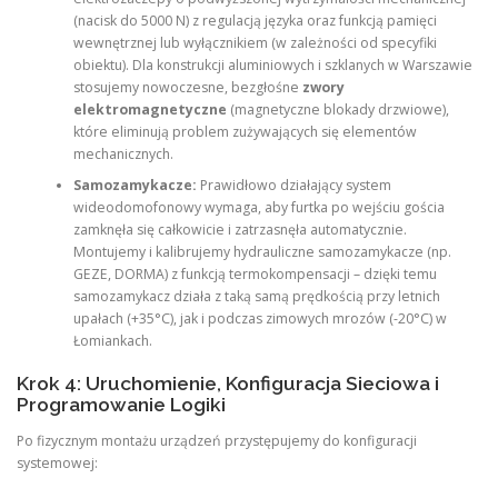
(nacisk do 5000 N) z regulacją języka oraz funkcją pamięci
wewnętrznej lub wyłącznikiem (w zależności od specyfiki
obiektu). Dla konstrukcji aluminiowych i szklanych w Warszawie
stosujemy nowoczesne, bezgłośne
zwory
elektromagnetyczne
(magnetyczne blokady drzwiowe),
które eliminują problem zużywających się elementów
mechanicznych.
Samozamykacze:
Prawidłowo działający system
wideodomofonowy wymaga, aby furtka po wejściu gościa
zamknęła się całkowicie i zatrzasnęła automatycznie.
Montujemy i kalibrujemy hydrauliczne samozamykacze (np.
GEZE, DORMA) z funkcją termokompensacji – dzięki temu
samozamykacz działa z taką samą prędkością przy letnich
upałach (+35°C), jak i podczas zimowych mrozów (-20°C) w
Łomiankach.
Krok 4: Uruchomienie, Konfiguracja Sieciowa i
Programowanie Logiki
Po fizycznym montażu urządzeń przystępujemy do konfiguracji
systemowej: