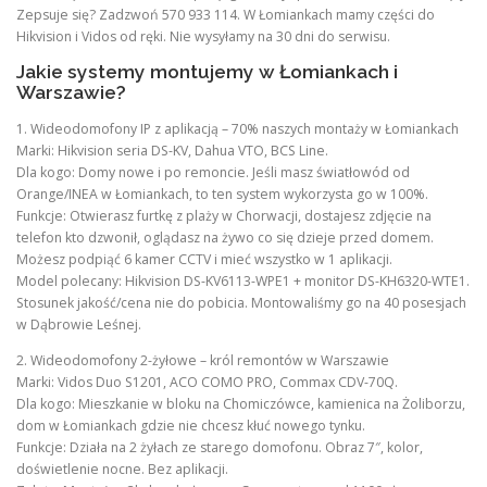
Zepsuje się? Zadzwoń 570 933 114. W Łomiankach mamy części do
Hikvision i Vidos od ręki. Nie wysyłamy na 30 dni do serwisu.
Jakie systemy montujemy w Łomiankach i
Warszawie?
1. Wideodomofony IP z aplikacją – 70% naszych montaży w Łomiankach
Marki: Hikvision seria DS-KV, Dahua VTO, BCS Line.
Dla kogo: Domy nowe i po remoncie. Jeśli masz światłowód od
Orange/INEA w Łomiankach, to ten system wykorzysta go w 100%.
Funkcje: Otwierasz furtkę z plaży w Chorwacji, dostajesz zdjęcie na
telefon kto dzwonił, oglądasz na żywo co się dzieje przed domem.
Możesz podpiąć 6 kamer CCTV i mieć wszystko w 1 aplikacji.
Model polecany: Hikvision DS-KV6113-WPE1 + monitor DS-KH6320-WTE1.
Stosunek jakość/cena nie do pobicia. Montowaliśmy go na 40 posesjach
w Dąbrowie Leśnej.
2. Wideodomofony 2-żyłowe – król remontów w Warszawie
Marki: Vidos Duo S1201, ACO COMO PRO, Commax CDV-70Q.
Dla kogo: Mieszkanie w bloku na Chomiczówce, kamienica na Żoliborzu,
dom w Łomiankach gdzie nie chcesz kłuć nowego tynku.
Funkcje: Działa na 2 żyłach ze starego domofonu. Obraz 7″, kolor,
doświetlenie nocne. Bez aplikacji.