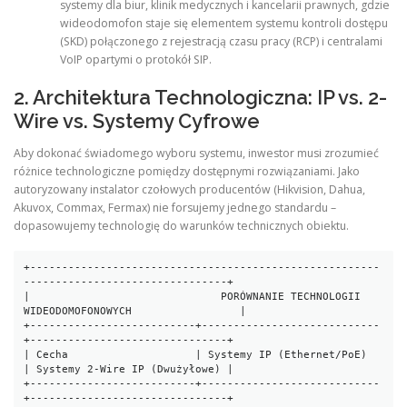
systemy dla biur, klinik medycznych i kancelarii prawnych, gdzie
wideodomofon staje się elementem systemu kontroli dostępu
(SKD) połączonego z rejestracją czasu pracy (RCP) i centralami
VoIP opartymi o protokół SIP.
2. Architektura Technologiczna: IP vs. 2-
Wire vs. Systemy Cyfrowe
Aby dokonać świadomego wyboru systemu, inwestor musi zrozumieć
różnice technologiczne pomiędzy dostępnymi rozwiązaniami. Jako
autoryzowany instalator czołowych producentów (Hikvision, Dahua,
Akuvox, Commax, Fermax) nie forsujemy jednego standardu –
dopasowujemy technologię do warunków technicznych obiektu.
+-------------------------------------------------------
--------------------------------+

|                              PORÓWNANIE TECHNOLOGII 
WIDEODOMOFONOWYCH                 |

+--------------------------+----------------------------
+-------------------------------+

| Cecha                    | Systemy IP (Ethernet/PoE)  
| Systemy 2-Wire IP (Dwużyłowe) |

+--------------------------+----------------------------
+-------------------------------+
