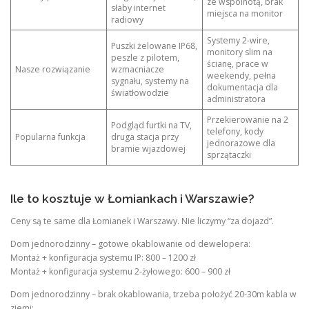
ze wspólnotą, brak
słaby internet
miejsca na monitor
radiowy
Systemy 2-wire,
Puszki żelowane IP68,
monitory slim na
peszle z pilotem,
ścianę, prace w
Nasze rozwiązanie
wzmacniacze
weekendy, pełna
sygnału, systemy na
dokumentacja dla
światłowodzie
administratora
Przekierowanie na 2
Podgląd furtki na TV,
telefony, kody
Popularna funkcja
druga stacja przy
jednorazowe dla
bramie wjazdowej
sprzątaczki
Ile to kosztuje w Łomiankach i Warszawie?
Ceny są te same dla Łomianek i Warszawy. Nie liczymy “za dojazd”.
Dom jednorodzinny – gotowe okablowanie od dewelopera:
Montaż + konfiguracja systemu IP: 800 – 1200 zł
Montaż + konfiguracja systemu 2-żyłowego: 600 – 900 zł
Dom jednorodzinny – brak okablowania, trzeba położyć 20-30m kabla w
ziemi: