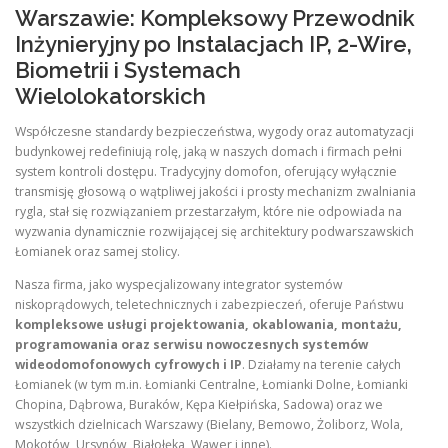
Warszawie: Kompleksowy Przewodnik
Inżynieryjny po Instalacjach IP, 2-Wire,
Biometrii i Systemach
Wielolokatorskich
Współczesne standardy bezpieczeństwa, wygody oraz automatyzacji
budynkowej redefiniują rolę, jaką w naszych domach i firmach pełni
system kontroli dostępu. Tradycyjny domofon, oferujący wyłącznie
transmisję głosową o wątpliwej jakości i prosty mechanizm zwalniania
rygla, stał się rozwiązaniem przestarzałym, które nie odpowiada na
wyzwania dynamicznie rozwijającej się architektury podwarszawskich
Łomianek oraz samej stolicy.
Nasza firma, jako wyspecjalizowany integrator systemów
niskoprądowych, teletechnicznych i zabezpieczeń, oferuje Państwu
kompleksowe usługi projektowania, okablowania, montażu,
programowania oraz serwisu nowoczesnych systemów
wideodomofonowych cyfrowych i IP
. Działamy na terenie całych
Łomianek (w tym m.in. Łomianki Centralne, Łomianki Dolne, Łomianki
Chopina, Dąbrowa, Buraków, Kępa Kiełpińska, Sadowa) oraz we
wszystkich dzielnicach Warszawy (Bielany, Bemowo, Żoliborz, Wola,
Mokotów, Ursynów, Białołęka, Wawer i inne).