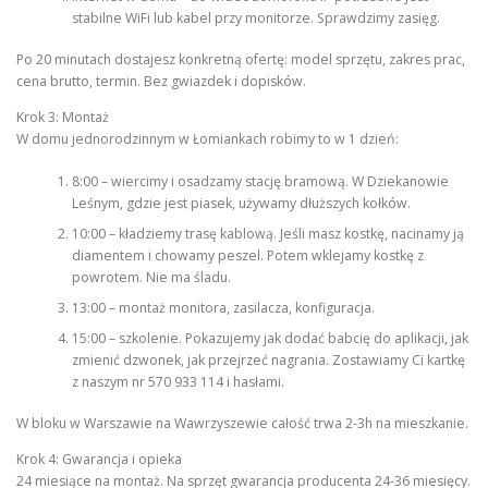
stabilne WiFi lub kabel przy monitorze. Sprawdzimy zasięg.
Po 20 minutach dostajesz konkretną ofertę: model sprzętu, zakres prac,
cena brutto, termin. Bez gwiazdek i dopisków.
Krok 3: Montaż
W domu jednorodzinnym w Łomiankach robimy to w 1 dzień:
8:00 – wiercimy i osadzamy stację bramową. W Dziekanowie
Leśnym, gdzie jest piasek, używamy dłuższych kołków.
10:00 – kładziemy trasę kablową. Jeśli masz kostkę, nacinamy ją
diamentem i chowamy peszel. Potem wklejamy kostkę z
powrotem. Nie ma śladu.
13:00 – montaż monitora, zasilacza, konfiguracja.
15:00 – szkolenie. Pokazujemy jak dodać babcię do aplikacji, jak
zmienić dzwonek, jak przejrzeć nagrania. Zostawiamy Ci kartkę
z naszym nr 570 933 114 i hasłami.
W bloku w Warszawie na Wawrzyszewie całość trwa 2-3h na mieszkanie.
Krok 4: Gwarancja i opieka
24 miesiące na montaż. Na sprzęt gwarancja producenta 24-36 miesięcy.