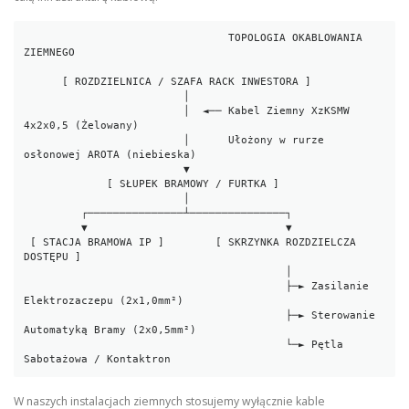
                                TOPOLOGIA OKABLOWANIA 
ZIEMNEGO

      [ ROZDZIELNICA / SZAFA RACK INWESTORA ]

                         │

                         │  ◄── Kabel Ziemny XzKSMW 
4x2x0,5 (Żelowany)

                         │      Ułożony w rurze 
osłonowej AROTA (niebieska)

                         ▼

             [ SŁUPEK BRAMOWY / FURTKA ]

                         │

         ┌───────────────┴───────────────┐

         ▼                               ▼

 [ STACJA BRAMOWA IP ]        [ SKRZYNKA ROZDZIELCZA 
DOSTĘPU ]

                                         │

                                         ├─► Zasilanie 
Elektrozaczepu (2x1,0mm²)

                                         ├─► Sterowanie 
Automatyką Bramy (2x0,5mm²)

                                         └─► Pętla 
W naszych instalacjach ziemnych stosujemy wyłącznie kable