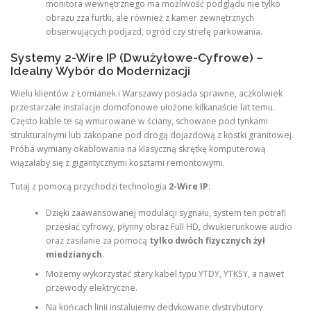
monitora wewnętrznego ma możliwość podglądu nie tylko
obrazu zza furtki, ale również z kamer zewnętrznych
obserwujących podjazd, ogród czy strefę parkowania.
Systemy 2-Wire IP (Dwużyłowe-Cyfrowe) –
Idealny Wybór do Modernizacji
Wielu klientów z Łomianek i Warszawy posiada sprawne, aczkolwiek
przestarzałe instalacje domofonowe ułożone kilkanaście lat temu.
Często kable te są wmurowane w ściany, schowane pod tynkami
strukturalnymi lub zakopane pod drogą dojazdową z kostki granitowej.
Próba wymiany okablowania na klasyczną skrętkę komputerową
wiązałaby się z gigantycznymi kosztami remontowymi.
Tutaj z pomocą przychodzi technologia
2-Wire IP
:
Dzięki zaawansowanej modulacji sygnału, system ten potrafi
przesłać cyfrowy, płynny obraz Full HD, dwukierunkowe audio
oraz zasilanie za pomocą
tylko dwóch fizycznych żył
miedzianych
.
Możemy wykorzystać stary kabel typu YTDY, YTKSY, a nawet
przewody elektryczne.
Na końcach linii instalujemy dedykowane dystrybutory