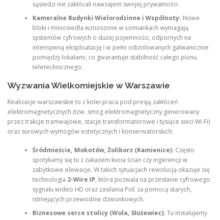
sąsiedzi nie zakłócali nawzajem swojej prywatności.
Kameralne Budynki Wielorodzinne i Wspólnoty:
Nowe
bloki i miniosiedla wznoszone w Łomiankach wymagają
systemów cyfrowych o dużej pojemności, odpornych na
intensywną eksploatację i w pełni odizolowanych galwanicznie
pomiędzy lokalami, co gwarantuje stabilność całego pionu
teletechnicznego.
Wyzwania Wielkomiejskie w Warszawie
Realizacje warszawskie to z kolei praca pod presją zakłóceń
elektromagnetycznych (tzw. smog elektromagnetyczny generowany
przez trakcje tramwajowe, stacje transformatorowe i tysiące sieci Wi-Fi)
oraz surowych wymogów estetycznych i konserwatorskich:
Śródmieście, Mokotów, Żoliborz (Kamienice):
Często
spotykamy się tu z zakazem kucia ścian czy ingerencji w
zabytkowe elewacje. W takich sytuacjach rewolucją okazuje się
technologia
2-Wire IP
, która pozwala na przesłanie cyfrowego
sygnału wideo HD oraz zasilania PoE za pomocą starych,
istniejących przewodów dzwonkowych.
Biznesowe serce stolicy (Wola, Służewiec):
Tu instalujemy