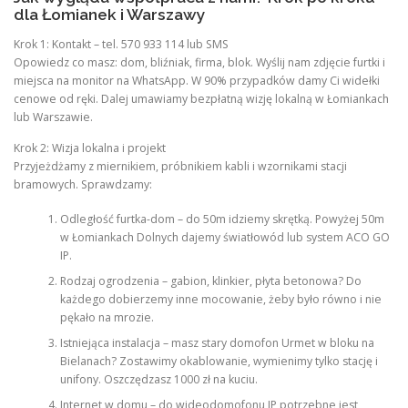
dla Łomianek i Warszawy
Krok 1: Kontakt – tel. 570 933 114 lub SMS
Opowiedz co masz: dom, bliźniak, firma, blok. Wyślij nam zdjęcie furtki i
miejsca na monitor na WhatsApp. W 90% przypadków damy Ci widełki
cenowe od ręki. Dalej umawiamy bezpłatną wizję lokalną w Łomiankach
lub Warszawie.
Krok 2: Wizja lokalna i projekt
Przyjeżdżamy z miernikiem, próbnikiem kabli i wzornikami stacji
bramowych. Sprawdzamy:
Odległość furtka-dom – do 50m idziemy skrętką. Powyżej 50m
w Łomiankach Dolnych dajemy światłowód lub system ACO GO
IP.
Rodzaj ogrodzenia – gabion, klinkier, płyta betonowa? Do
każdego dobierzemy inne mocowanie, żeby było równo i nie
pękało na mrozie.
Istniejąca instalacja – masz stary domofon Urmet w bloku na
Bielanach? Zostawimy okablowanie, wymienimy tylko stację i
unifony. Oszczędzasz 1000 zł na kuciu.
Internet w domu – do wideodomofonu IP potrzebne jest