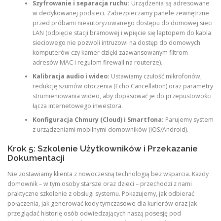
Szyfrowanie i separacja ruchu:
Urządzenia są adresowane
w dedykowanej podsieci. Zabezpieczamy panele zewnętrzne
przed próbami nieautoryzowanego dostępu do domowej sieci
LAN (odpięcie stacji bramowej i wpięcie się laptopem do kabla
sieciowego nie pozwoli intruzowi na dostęp do domowych
komputerów czy kamer dzięki zaawansowanym filtrom
adresów MAC i regułom firewall na routerze).
Kalibracja audio i wideo:
Ustawiamy czułość mikrofonów,
redukcję szumów otoczenia (Echo Cancellation) oraz parametry
strumieniowania wideo, aby dopasować je do przepustowości
łącza internetowego inwestora.
Konfiguracja Chmury (Cloud) i Smartfona:
Parujemy system
z urządzeniami mobilnymi domowników (iOS/Android).
Krok 5: Szkolenie Użytkowników i Przekazanie
Dokumentacji
Nie zostawiamy klienta z nowoczesną technologią bez wsparcia. Każdy
domownik – w tym osoby starsze oraz dzieci – przechodzi z nami
praktyczne szkolenie z obsługi systemu. Pokazujemy, jak odbierać
połączenia, jak generować kody tymczasowe dla kurierów oraz jak
przeglądać historię osób odwiedzających naszą posesję pod