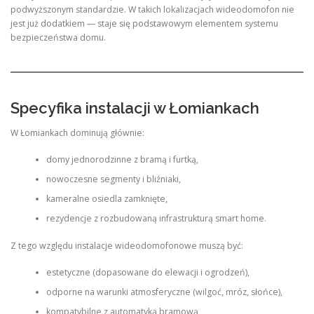
podwyższonym standardzie. W takich lokalizacjach wideodomofon nie
jest już dodatkiem — staje się podstawowym elementem systemu
bezpieczeństwa domu.
Specyfika instalacji w Łomiankach
W Łomiankach dominują głównie:
domy jednorodzinne z bramą i furtką,
nowoczesne segmenty i bliźniaki,
kameralne osiedla zamknięte,
rezydencje z rozbudowaną infrastrukturą smart home.
Z tego względu instalacje wideodomofonowe muszą być:
estetyczne (dopasowane do elewacji i ogrodzeń),
odporne na warunki atmosferyczne (wilgoć, mróz, słońce),
kompatybilne z automatyką bramową,