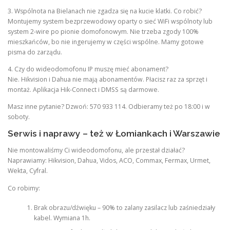
3. Wspólnota na Bielanach nie zgadza się na kucie klatki. Co robić?
Montujemy system bezprzewodowy oparty o sieć WiFi wspólnoty lub
system 2-wire po pionie domofonowym. Nie trzeba zgody 100%
mieszkańców, bo nie ingerujemy w części wspólne. Mamy gotowe
pisma do zarządu.
4. Czy do wideodomofonu IP muszę mieć abonament?
Nie. Hikvision i Dahua nie mają abonamentów. Płacisz raz za sprzęt i
montaż. Aplikacja Hik-Connect i DMSS są darmowe.
Masz inne pytanie? Dzwoń: 570 933 114. Odbieramy też po 18:00 i w
soboty.
Serwis i naprawy – też w Łomiankach i Warszawie
Nie montowaliśmy Ci wideodomofonu, ale przestał działać?
Naprawiamy: Hikvision, Dahua, Vidos, ACO, Commax, Fermax, Urmet,
Wekta, Cyfral.
Co robimy:
Brak obrazu/dźwięku – 90% to zalany zasilacz lub zaśniedziały
kabel. Wymiana 1h.