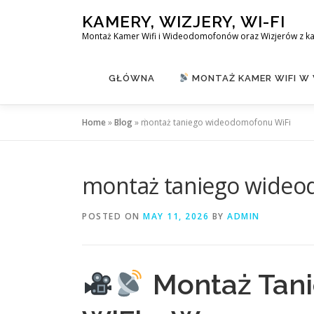
Skip
KAMERY, WIZJERY, WI-FI
to
Montaż Kamer Wifi i Wideodomofonów oraz Wizjerów z k
content
GŁÓWNA
MONTAŻ KAMER WIFI W
Home
»
Blog
»
montaż taniego wideodomofonu WiFi
montaż taniego wideo
POSTED ON
MAY 11, 2026
BY
ADMIN
Montaż Tan