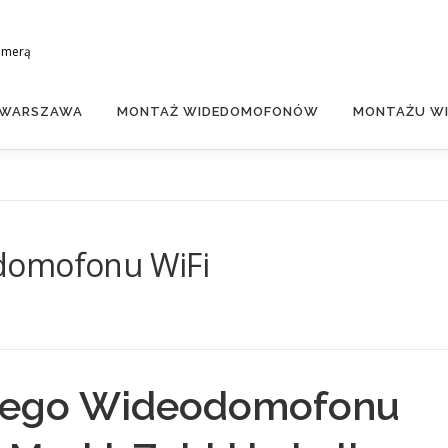
amerą
 WARSZAWA
MONTAŻ WIDEDOMOFONÓW
MONTAŻU WI
domofonu WiFi
iego Wideodomofonu