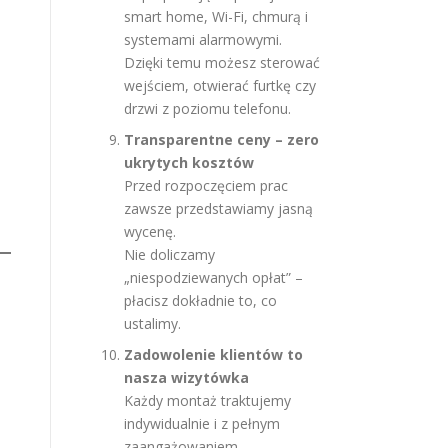
smart home, Wi-Fi, chmurą i
systemami alarmowymi.
Dzięki temu możesz sterować
wejściem, otwierać furtkę czy
drzwi z poziomu telefonu.
Transparentne ceny – zero
ukrytych kosztów
Przed rozpoczęciem prac
zawsze przedstawiamy jasną
wycenę.
Nie doliczamy
„niespodziewanych opłat” –
płacisz dokładnie to, co
ustalimy.
Zadowolenie klientów to
nasza wizytówka
Każdy montaż traktujemy
indywidualnie i z pełnym
zaangażowaniem.