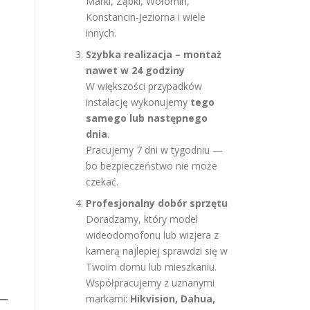
Marki, Ząbki, Wołomin,
Konstancin-Jeziorna i wiele
innych.
Szybka realizacja – montaż
nawet w 24 godziny
W większości przypadków
instalację wykonujemy
tego
samego lub następnego
dnia
.
Pracujemy 7 dni w tygodniu —
bo bezpieczeństwo nie może
czekać.
Profesjonalny dobór sprzętu
Doradzamy, który model
wideodomofonu lub wizjera z
kamerą najlepiej sprawdzi się w
Twoim domu lub mieszkaniu.
Współpracujemy z uznanymi
markami:
Hikvision, Dahua,