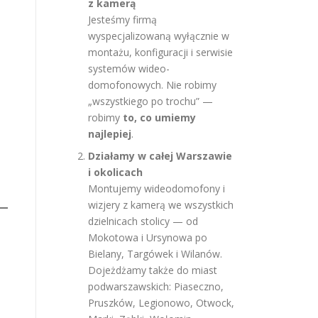
z kamerą
Jesteśmy firmą
wyspecjalizowaną wyłącznie w
montażu, konfiguracji i serwisie
systemów wideo-
domofonowych. Nie robimy
„wszystkiego po trochu” —
robimy
to, co umiemy
najlepiej
.
Działamy w całej Warszawie
i okolicach
Montujemy wideodomofony i
wizjery z kamerą we wszystkich
dzielnicach stolicy — od
Mokotowa i Ursynowa po
Bielany, Targówek i Wilanów.
Dojeżdżamy także do miast
podwarszawskich: Piaseczno,
Pruszków, Legionowo, Otwock,