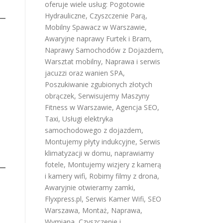
oferuje wiele usług:
Pogotowie
Hydrauliczne
,
Czyszczenie Parą
,
Mobilny Spawacz w Warszawie
,
Awaryjne naprawy Furtek i Bram
,
Naprawy Samochodów z Dojazdem
,
Warsztat mobilny
,
Naprawa i serwis
jacuzzi oraz wanien SPA
,
Poszukiwanie zgubionych złotych
obrączek
,
Serwisujemy Maszyny
Fitness w Warszawie
,
Agencja SEO
,
Taxi
,
Usługi elektryka
samochodowego z dojazdem
,
Montujemy płyty indukcyjne
,
Serwis
klimatyzacji w domu
,
naprawiamy
fotele
,
Montujemy wizjery z kamerą
i kamery wifi
,
Robimy filmy z drona
,
Awaryjnie otwieramy zamki
,
Flyxpress.pl
,
Serwis Kamer Wifi
,
SEO
Warszawa
,
Montaż, Naprawa,
Wymiana, Czyszczenie i