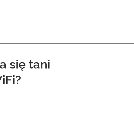
 się tani
iFi?