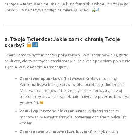
narzędzi – teraz właściciel znajduje klucz francuski szybciej, niż zdąży go
upuścić. To się nazywa postęp na miarę XXI wieku!
2. Twoja Twierdza: Jakie zamki chronią Twoje
skarby?
Smart Home to system naczyń połączonych. Lokalizator powie Ci, gdzie
są klucze, ale to porządne zamki sprawią, że nikt niepowołany po nie nie
sięgnie. W Wideodom.eu montujemy:
Zamki wielopunktowe (listwowe):
Królowie ochrony!
Pancerna listwa blokuje drzwi w kilku punktach jednocześnie.
Możesz to zintegrować tak, że gdy lokalizator wykryje Twój
telefon przy drzwiach, zamek automatycznie przechodzi w tryb
gotowości.
Zamki wpuszczane elektroniczne:
Dyskretni strażnicy
montowani wewnątrz skrzydła, otwierani odciskiem palca lub
kodem.
Zamki nawierzchniowe (tzw. łuczniki):
Klasyka, którą