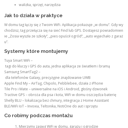
walizka, sprzęt, narzędzia
Jak to działa w praktyce
W domu tag łączy się z Twoim WiFi. Aplikacja pokazuje „w domu”. Gdy wy
chodzisz, tag przełącza się na sieć Find lub GPS. Dostajesz powiadomien
ie „Zosia wyszła ze szkoły”, „pies opuścił ogród”, „auto wyjechało z garaż
u”.
Systemy które montujemy
Tuya Smart WiFi –
tagi do kluczy i GPS do auta, jedna aplikacja ze światłem i bramą
Samsung SmartTag2 –
dla telefonów Galaxy, precyzyjne znajdowanie UWB
Apple Find My – AirTag, Chipolo, Pebblebee, działa z iPhone
Tile Pro i Mate – uniwersalne na iOS i Android, głośny dzwonek
Tractive GPS – obroża dla psa i kota, WiFi w domu oszczędza baterię
Shelly BLU – lokalizacja bez chmury, integracja z Home Assistant
BLE/WiFi IoT – Invoxia, Teltonika, NotiOne do aut i sprzętu
Co robimy podczas montażu
Mierzymy zasięg WiFi w domu, garażu i ogrodzie