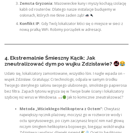
Zemsta Gryzonia:
Mazowieckie kuny i myszy kochają izolację
kabli od routerów. Dlatego nasze instalacje budujemy w
osłonach, których nie tknie żaden ząb!
Konflikt IP:
Gdy Twój lokalizator kłóci się o miejsce w sieci z
nową pralką WiFi. Robimy porządek w adresacji.
4. Ekstremalnie Śmieszny Kącik: Jak
zneutralizować dym po wujku Zdzisławie?
Udało się, lokalizatory zamontowane, wszystko lśni. I nagle wpada on –
wujek Zdzisław. Gratulując Ci technologii, odpala w samym środku
Twojego sterylnego salonu swojego ulubionego, smolistego papierosa
bez filtra. Zapach tytoniu wgryza się w Twoje białe ściany i lokalizatory
szybciej niż wirus w Windowsa.
Jak to komicznie zneutralizować?
Metoda „Wściekłego Helikoptera z Octem”:
Chwytasz
największy ręcznik plażowy, moczysz go w roztworze wody i
octu spirytusowego, po czym zaczynasz kręcić nim nad głową
niczym śmigłem helikoptera bojowego, biegając wokół wujka
Zdzisława i wydając dźwięki syreny!
Ocet to bezlitosny