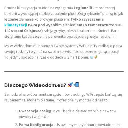
Brudna klimatyzacja to idealna wylęgarnia
Legionelli
– morderczej
bakterii wywołującej ciężkie zapalenie płuc! „Odgrzybianie” pianką to jak
leczenie złamania kolorowym plastrem.
Tylko czyszczenie
klimatyzacji
PARĄ pod wysokim ciśnieniem (o temperaturze 120-
140 stopni Celsjusza)
zabija grzyby, pleśń i bakterie na śmierć! Para
sterylizuje każdą szczelinę parownika bez użycia agresywnej chemii.
My w Wideodom.eu dbamy o Twoje systemy WiFi, ale Ty zadbaj o płuca
swojej rodziny i wymuś na swoim serwisancie uderzenie gorącą parą!
To jedyny sposób na rześki oddech w Smart Domu.
Dlaczego Wideodom.eu?
Samodzielna próba montażu systemów trackingu WiFi często kończy się
rzucaniem telefonem o ścianę. Profesjonalny montaż od nas to:
Gwarancja Zasięgu:
WiFi będzie działać stabilnie nawet w
piwnicy i w garażu.
Pełna Konfiguracja:
Ustawiamy mapy domu i powiadomienia