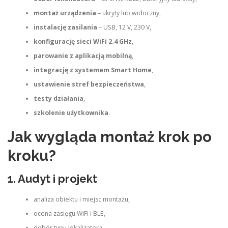
montaż urządzenia
– ukryty lub widoczny,
instalację zasilania
– USB, 12 V, 230 V,
konfigurację sieci WiFi 2.4 GHz
,
parowanie z aplikacją mobilną
,
integrację z systemem Smart Home
,
ustawienie stref bezpieczeństwa
,
testy działania
,
szkolenie użytkownika
.
Jak wygląda montaż krok po
kroku?
1. Audyt i projekt
analiza obiektu i miejsc montażu,
ocena zasięgu WiFi i BLE,
dobór typu lokalizatora,