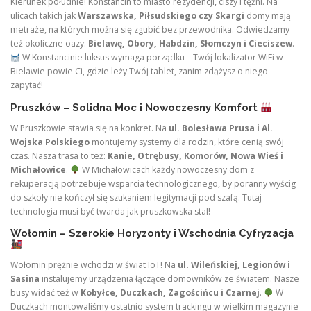
Kierunek południe! Konstancin to miasto rezydencji, ciszy i tężni. Na
ulicach takich jak
Warszawska, Piłsudskiego czy Skargi
domy mają
metraże, na których można się zgubić bez przewodnika. Odwiedzamy
też okoliczne oazy:
Bielawę, Obory, Habdzin, Słomczyn i Cieciszew
.
W Konstancinie luksus wymaga porządku – Twój lokalizator WiFi w
Bielawie powie Ci, gdzie leży Twój tablet, zanim zdążysz o niego
zapytać!
Pruszków – Solidna Moc i Nowoczesny Komfort
W Pruszkowie stawia się na konkret. Na
ul. Bolesława Prusa i Al.
Wojska Polskiego
montujemy systemy dla rodzin, które cenią swój
czas. Nasza trasa to też:
Kanie, Otrębusy, Komorów, Nowa Wieś i
Michałowice
.
W Michałowicach każdy nowoczesny dom z
rekuperacją potrzebuje wsparcia technologicznego, by poranny wyścig
do szkoły nie kończył się szukaniem legitymacji pod szafą. Tutaj
technologia musi być twarda jak pruszkowska stal!
Wołomin – Szerokie Horyzonty i Wschodnia Cyfryzacja
Wołomin prężnie wchodzi w świat IoT! Na
ul. Wileńskiej, Legionów i
Sasina
instalujemy urządzenia łączące domowników ze światem. Nasze
busy widać też w
Kobyłce, Duczkach, Zagościńcu i Czarnej
.
W
Duczkach montowaliśmy ostatnio system trackingu w wielkim magazynie