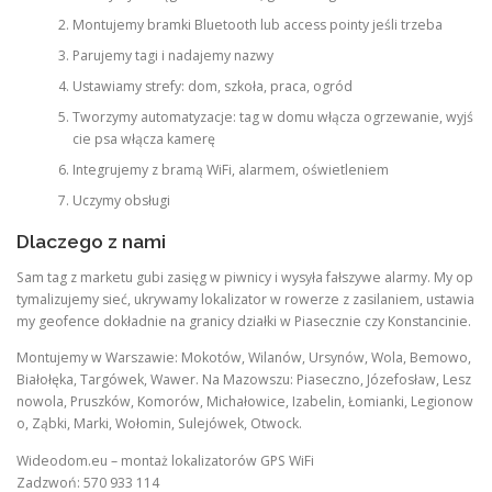
Montujemy bramki Bluetooth lub access pointy jeśli trzeba
Parujemy tagi i nadajemy nazwy
Ustawiamy strefy: dom, szkoła, praca, ogród
Tworzymy automatyzacje: tag w domu włącza ogrzewanie, wyjś
cie psa włącza kamerę
Integrujemy z bramą WiFi, alarmem, oświetleniem
Uczymy obsługi
Dlaczego z nami
Sam tag z marketu gubi zasięg w piwnicy i wysyła fałszywe alarmy. My op
tymalizujemy sieć, ukrywamy lokalizator w rowerze z zasilaniem, ustawia
my geofence dokładnie na granicy działki w Piasecznie czy Konstancinie.
Montujemy w Warszawie: Mokotów, Wilanów, Ursynów, Wola, Bemowo,
Białołęka, Targówek, Wawer. Na Mazowszu: Piaseczno, Józefosław, Lesz
nowola, Pruszków, Komorów, Michałowice, Izabelin, Łomianki, Legionow
o, Ząbki, Marki, Wołomin, Sulejówek, Otwock.
Wideodom.eu – montaż lokalizatorów GPS WiFi
Zadzwoń: 570 933 114