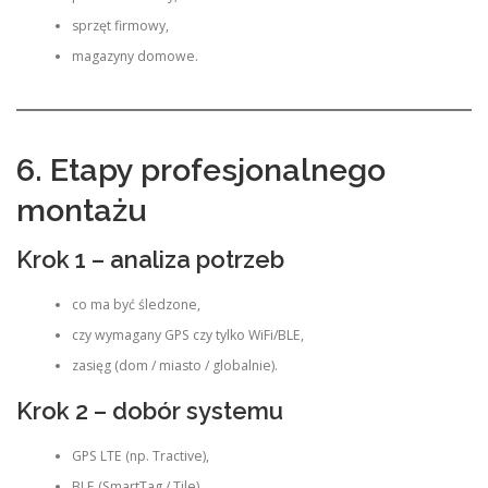
sprzęt firmowy,
magazyny domowe.
6. Etapy profesjonalnego
montażu
Krok 1 – analiza potrzeb
co ma być śledzone,
czy wymagany GPS czy tylko WiFi/BLE,
zasięg (dom / miasto / globalnie).
Krok 2 – dobór systemu
GPS LTE (np. Tractive),
BLE (SmartTag / Tile),