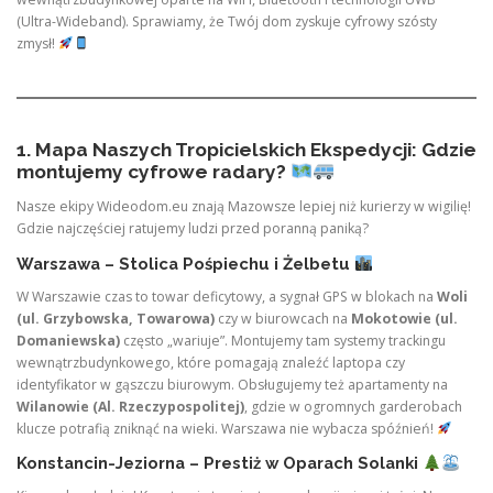
(Ultra-Wideband). Sprawiamy, że Twój dom zyskuje cyfrowy szósty
zmysł!
1. Mapa Naszych Tropicielskich Ekspedycji: Gdzie
montujemy cyfrowe radary?
Nasze ekipy Wideodom.eu znają Mazowsze lepiej niż kurierzy w wigilię!
Gdzie najczęściej ratujemy ludzi przed poranną paniką?
Warszawa – Stolica Pośpiechu i Żelbetu
W Warszawie czas to towar deficytowy, a sygnał GPS w blokach na
Woli
(ul. Grzybowska, Towarowa)
czy w biurowcach na
Mokotowie (ul.
Domaniewska)
często „wariuje”. Montujemy tam systemy trackingu
wewnątrzbudynkowego, które pomagają znaleźć laptopa czy
identyfikator w gąszczu biurowym. Obsługujemy też apartamenty na
Wilanowie (Al. Rzeczypospolitej)
, gdzie w ogromnych garderobach
klucze potrafią zniknąć na wieki. Warszawa nie wybacza spóźnień!
Konstancin-Jeziorna – Prestiż w Oparach Solanki