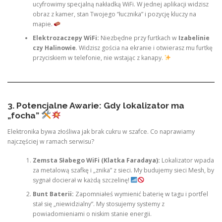
ucyfrowimy specjalną nakładką WiFi. W jednej aplikacji widzisz
obraz z kamer, stan Twojego “łucznika” i pozycję kluczy na
mapie.
Elektrozaczepy WiFi:
Niezbędne przy furtkach w
Izabelinie
czy Halinowie
. Widzisz gościa na ekranie i otwierasz mu furtkę
przyciskiem w telefonie, nie wstając z kanapy.
3. Potencjalne Awarie: Gdy lokalizator ma
„focha”
Elektronika bywa złośliwa jak brak cukru w szafce. Co naprawiamy
najczęściej w ramach serwisu?
Zemsta Słabego WiFi (Klatka Faradaya):
Lokalizator wpada
za metalową szafkę i „znika” z sieci. My budujemy sieci Mesh, by
sygnał docierał w każdą szczelinę!
Bunt Baterii:
Zapomniałeś wymienić baterię w tagu i portfel
stał się „niewidzialny”. My stosujemy systemy z
powiadomieniami o niskim stanie energii.