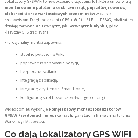
Lokalizatory GPS/WiFi to nowoczesne urządzenia IoT, które umożliwiają
monitorowanie położenia osób, zwierząt, pojazdów, rowerów,
elektroniki oraz wartościowych przedmiotów
w czasie
rzeczywistym. Dzięki połączeniu
GPS + WiFi + BLE + LTE/4G
, lokalizatory
działają zarówno
na zewnątrz
, jak i
wewnątrz budynku
, gdzie
klasyczny GPS traci sygnał.
Profesjonalny montaż zapewnia:
stabilne połączenie WiFi,
poprawne raportowanie pozycji,
bezpieczne zasilanie,
integrację z aplikacją,
integrację z systemami Smart Home,
konfigurację stref bezpieczeństwa (geofencing).
Wideodom.eu wykonuje
kompleksowy montaż lokalizatorów
GPS/WiFi w domach, mieszkaniach, garażach i firmach
na terenie
Warszawy i Mazowsza.
Co dają lokalizatory GPS WiFi