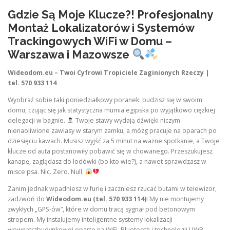
Gdzie Są Moje Klucze?! Profesjonalny
Montaż Lokalizatorów i Systemów
Trackingowych WiFi w Domu –
Warszawa i Mazowsze
Wideodom.eu – Twoi Cyfrowi Tropiciele Zaginionych Rzeczy |
tel. 570 933 114
Wyobraź sobie taki poniedziałkowy poranek: budzisz się w swoim
domu, czując się jak statystyczna mumia egipska po wyjątkowo ciężkiej
delegacji w bagnie.
Twoje stawy wydają dźwięki niczym
nienaoliwione zawiasy w starym zamku, a mózg pracuje na oparach po
dziesięciu kawach. Musisz wyjść za 5 minut na ważne spotkanie, a Twoje
klucze od auta postanowiły pobawić się w chowanego. Przeszukujesz
kanapę, zaglądasz do lodówki (bo kto wie?), a nawet sprawdzasz w
misce psa. Nic. Zero. Null.
Zanim jednak wpadniesz w furię i zaczniesz rzucać butami w telewizor,
zadzwoń do
Wideodom.eu (tel. 570 933 114)
! My nie montujemy
zwykłych „GPS-ów”, które w domu tracą sygnał pod betonowym
stropem. My instalujemy inteligentne systemy lokalizacji
wewnątrzbudynkowej oparte na WiFi, Bluetooth i technologii UWB