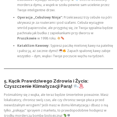
morderca dymu, a wujek w szoku pewnie sam ucieknie przez
Twoje inteligentne drzwi.
Operacja „Cebulowy Ninja”:
Przekrawasz trzy cebule na pół i
ukrywasz je za routerami i pod szafami. Cebula wyciągnie
smród papierosów, ale przygotuj się, że Twoja sypialnia będzie
pachniała jak budka z zapiekankami przy dworcu w
Pruszkowie
w 1998 roku.
Kataklizm Kawowy:
Sypiesz paczkę mielonej kawy na patelnię
i palisz ją, aż zacznie dymić!
Zapach spalonej kawy zabije
wszystko – dym, wujka i Twoje poczucie węchu na tydzień.
5. Kącik Prawdziwego Zdrowia i Życia:
Czyszczenie Klimatyzacji Parą!
Pośmialiśmy się z wujka, ale teraz będzie śmiertelnie poważnie. Masz
lokalizatory, chronisz swój czas, ale czy chronisz swoje płuca przed
niewidzialnym wrogiem? Jeśli masz w domu klimatyzację i dbasz o nią
tylko „psikając” sprayem z marketu, to prawdopodobnie hodujesz w
środku morderczą bombę biologiczną!