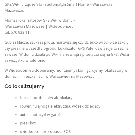
GPS/WiFi, urządzeń IoT i automatyki Smart Home – Warszawa i
Mazowsze.
Montaż lokalizatorów GPS WiFi w domu –
Warszawa i Mazowsze | Wideodom.eu
tel. 570 933 114
Gubisz klucze, szukasz pilota, martwisz się czy dziecko wróciło ze szkoły,
czy pies nie wyszedł z ogrodu. Lokalizator GPS WiFi rozwiązuje to raz na
zawsze. W domu działa po WiFi, na zewnątrz przełącza się na GPS. Widzi
sz wszystko w telefonie.
W Wideodom.eu dobieramy, montujemy i konfigurujemy lokalizatory w
domach i mieszkaniach w Warszawie i na Mazowszu.
Co lokalizujemy
klucze, portfel, plecak, okulary
rower, hulajnoga elektryczna, wózek dziecięcy
auto i motocykl w garażu
pies i kot
dziecko, senior z opaską SOS