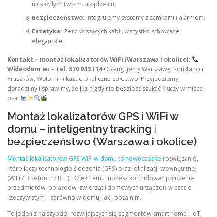
na każdym Twoim urządzeniu.
Bezpieczeństwo:
Integrujemy systemy z zamkami i alarmem.
Estetyka:
Zero wiszących kabli, wszystko schowane i
eleganckie.
Kontakt – montaż lokalizatorów WiFi (Warszawa i okolice):
Wideodom.eu – tel. 570 933 114
Obsługujemy Warszawę, Konstancin,
Pruszków, Wołomin i każde okoliczne sołectwo. Przyjedziemy,
doradzimy i sprawimy, że już nigdy nie będziesz szukać kluczy w misce
psa!
Montaż lokalizatorów GPS i WiFi w
domu – inteligentny tracking i
bezpieczeństwo (Warszawa i okolice)
Montaż lokalizatorów GPS WiFi w domu to nowoczesne
rozwiązanie,
które łączy technologie śledzenia (GPS) oraz lokalizacji wewnętrznej
(WiFi / Bluetooth / BLE). Dzięki temu możesz kontrolować położenie
przedmiotów, pojazdów, zwierząt i domowych urządzeń w czasie
rzeczywistym – zarówno w domu, jak i poza nim.
To jeden z najszybciej rozwijających się segmentów smart home i IoT,