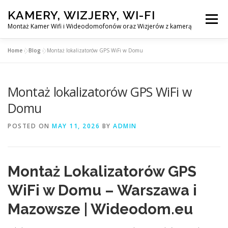
Skip
KAMERY, WIZJERY, WI-FI
to
Menu
content
Montaż Kamer Wifi i Wideodomofonów oraz Wizjerów z kamerą
Home
»
Blog
»
Montaż lokalizatorów GPS WiFi w Domu
GŁÓWNA
MONTAŻ KAMER WIFI W WARSZAWA
Montaż lokalizatorów GPS WiFi w
MONTAŻ WIDEDOMOFONÓW
Domu
POSTED ON
MAY 11, 2026
BY
ADMIN
MONTAŻU WIZJERÓW Z KAMERĄ
BLOG
PL
Montaż Lokalizatorów GPS
KONTAKT
WiFi w Domu – Warszawa i
Mazowsze | Wideodom.eu