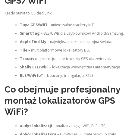
GPS/WiFi
Każdy punkt to Guided Link:
Tuya GPS/WiFi
– uniwersalne trackery IoT.
SmartTag
– BLE/UWB dla użytkowników Android/Samsung.
Apple Find My
– największa sieć lokalizacyjna świata.
Tile
– multiplatformowe lokalizatory BLE.
Tractive
– profesjonalne trackery GPS dla zwierząt.
Shelly BLE/WiFi
– lokalizacja wewnętrzna i automatyzacje.
BLE/WiFi IoT
– beacony, triangulacja, RTLS.
Co obejmuje profesjonalny
montaż lokalizatorów GPS
WiFi?
audyt lokalizacji
– analiza zasięgu WiFi, BLE, LTE,
dobór lokalizatora
– GPS/WiFi/BLE, bateryjny lub stały,