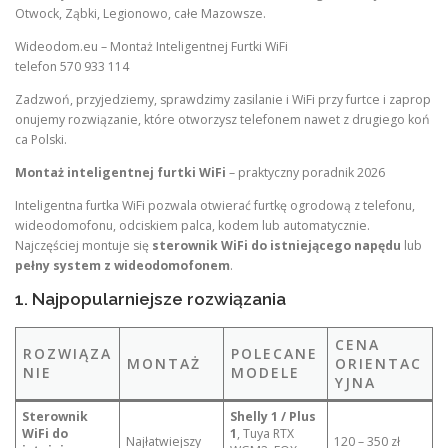
Otwock, Ząbki, Legionowo, całe Mazowsze.
Wideodom.eu – Montaż Inteligentnej Furtki WiFi
telefon 570 933 114
Zadzwoń, przyjedziemy, sprawdzimy zasilanie i WiFi przy furtce i zaprop
onujemy rozwiązanie, które otworzysz telefonem nawet z drugiego koń
ca Polski.
Montaż inteligentnej furtki WiFi
– praktyczny poradnik 2026
Inteligentna furtka WiFi pozwala otwierać furtkę ogrodową z telefonu,
wideodomofonu, odciskiem palca, kodem lub automatycznie.
Najczęściej montuje się
sterownik WiFi do istniejącego napędu
lub
pełny system z wideodomofonem
.
1. Najpopularniejsze rozwiązania
CENA
ROZWIĄZA
POLECANE
MONTAŻ
ORIENTAC
NIE
MODELE
YJNA
Sterownik
Shelly 1 / Plus
WiFi do
1
, Tuya RTX
Najłatwiejszy
120 – 350 zł