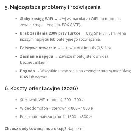
5. Najczęstsze problemy i rozwiązania
Słaby zasięg WiFi
→ Użyj wzmacniacza WiFi lub modelu z
zewnętrzną anteną (np. FOX GATE).
Brak zasilania 230V przy furtce
→ Użyj Shelly Plus 1PM na
niższym napięciu lub bateryjnego rozwiązania.
Fałszywe otwarcie
→ Ustaw krótki impuls (0,5–1 s).
Zasilanie napędu
→ Zawsze montuj sterownik za
bezpiecznikiem.
Pogoda
→ Wszystkie urządzenia na zewnątrz muszą mieć klasę
IP65
lub wyższą.
6. Koszty orientacyjne (2026)
Sterownik WiFi + montaż: 300 – 700 zł
Wideodomofon + sterownik: 800 – 1800 zł
Pełna automatyzacja furtki: 1500 – 4500 zł
Chcesz dedykowaną instrukcję?
Napisz mi: