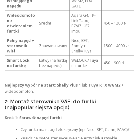
istniejącego
WGM2, FOX
napędu
GATE
Wideodomofo
Aqara G4, TP-
n z
Link Tapo,
Średni
450 – 1200 zł
otwieraniem
EZVIZ HP7,
furtki
Imou
Pełny napęd +
Nice, BFT,
sterownik
Zaawansowany
Somfy +
1500 – 4000 zł
WiFi
Shelly/Tuya
Smart Lock
Łatwy (na furtkę
WELOCK / Tuya
450 – 900 zł
na furtkę
bez napędu)
na furtkę
Najlepszy wybór na start
:
Shelly Plus 1
lub
Tuya RTX WGM2
+
wideodomofon.
2. Montaż sterownika WiFi do furtki
(najpopularniejsza opcja)
Krok 1: Sprawdź napęd furtki
Czy furtka ma napęd elektryczny (np. Nice, BFT, Came, FAAC)?
Znajdź na płytce sterującej wejście
przycisku
(zwykle