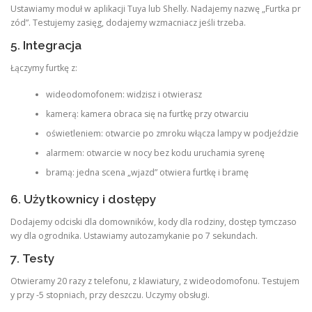
Ustawiamy moduł w aplikacji Tuya lub Shelly. Nadajemy nazwę „Furtka pr
zód”. Testujemy zasięg, dodajemy wzmacniacz jeśli trzeba.
5. Integracja
Łączymy furtkę z:
wideodomofonem: widzisz i otwierasz
kamerą: kamera obraca się na furtkę przy otwarciu
oświetleniem: otwarcie po zmroku włącza lampy w podjeździe
alarmem: otwarcie w nocy bez kodu uruchamia syrenę
bramą: jedna scena „wjazd” otwiera furtkę i bramę
6. Użytkownicy i dostępy
Dodajemy odciski dla domowników, kody dla rodziny, dostęp tymczaso
wy dla ogrodnika. Ustawiamy autozamykanie po 7 sekundach.
7. Testy
Otwieramy 20 razy z telefonu, z klawiatury, z wideodomofonu. Testujem
y przy -5 stopniach, przy deszczu. Uczymy obsługi.