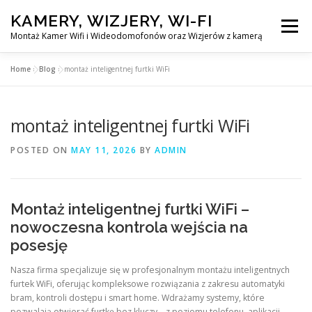
Skip
KAMERY, WIZJERY, WI-FI
to
Menu
content
Montaż Kamer Wifi i Wideodomofonów oraz Wizjerów z kamerą
Home
»
Blog
»
montaż inteligentnej furtki WiFi
GŁÓWNA
MONTAŻ KAMER WIFI W WARSZAWA
montaż inteligentnej furtki WiFi
MONTAŻ WIDEDOMOFONÓW
POSTED ON
MAY 11, 2026
BY
ADMIN
MONTAŻU WIZJERÓW Z KAMERĄ
BLOG
Montaż inteligentnej furtki WiFi –
EN
nowoczesna kontrola wejścia na
KONTAKT
posesję
Nasza firma specjalizuje się w profesjonalnym montażu inteligentnych
furtek WiFi, oferując kompleksowe rozwiązania z zakresu automatyki
bram, kontroli dostępu i smart home. Wdrażamy systemy, które
pozwalają otwierać furtkę bez kluczy – z poziomu telefonu, aplikacji,