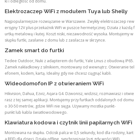
ki i odległość od domu.
Elektrozaczep WiFi z modułem Tuya lub Shelly
Najpopularniejsze rozwiązanie w Warszawie. Zwykły elektrozaczep rew
ersyjny 12V plus przekaźnik WiFi w puszce hermetycznej. Działa z każdą f
urtką metalową i kutej. Koszt niski, niezawodność wysoka. Montujemy w
słupku furtki, zasilanie z domu lub z zasilacza w skrzynce.
Zamek smart do furtki
Tedee Outdoor, Nuki z adapterem do furtki, Yale Linus z obudową IP65.
Zamek nakładkowy z silnikiem, montowany od wewnątrz. Otwieranie tel
efonem, kodem, kartą. Idealny gdy nie chcesz ciągnąć kabli.
Wideodomofon IP z otwieraniem WiFi
Hikvision, Dahua, Ezviz, Aqara G4. Dzwonisz, widzisz, rozmawiasz i otwie
rasz z tej samej aplikacji. Montujemy przy furtkach oddalonych od domu
o 30-50 metrów, gdzie WiFi nie sięga. Używamy mostka punkt-
punkt lub kabla światłowodowego.
Klawiatura kodowa i czytnik linii papilarnych WiFi
Montowana na słupku. Odcisk palca w 0,5 sekundy, kod dla rodziny, kart
a RFID dla dzieci. Działa offline, synchronizuje logi gdy wróci WiFi.