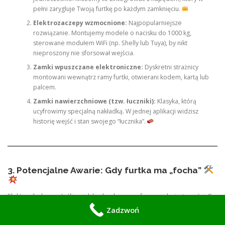
pełni zarygluje Twoją furtkę po każdym zamknięciu.
Elektrozaczepy wzmocnione:
Najpopularniejsze
rozwiązanie. Montujemy modele o nacisku do 1000 kg,
sterowane modułem WiFi (np. Shelly lub Tuya), by nikt
nieproszony nie sforsował wejścia.
Zamki wpuszczane elektroniczne:
Dyskretni strażnicy
montowani wewnątrz ramy furtki, otwierani kodem, kartą lub
palcem.
Zamki nawierzchniowe (tzw. łuczniki):
Klasyka, którą
ucyfrowimy specjalną nakładką. W jednej aplikacji widzisz
historię wejść i stan swojego “łucznika”.
3. Potencjalne Awarie: Gdy furtka ma „focha”
Elektronika bywa złośliwa jak brak cukru w szafce przed wizytą gości. Co
naprawiamy najczęściej w ramach serwisu?
Zadzwoń