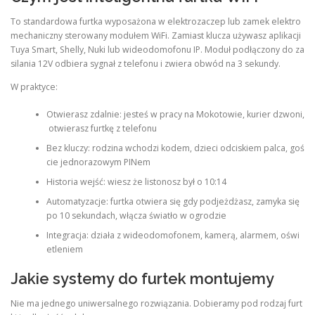
To standardowa furtka wyposażona w elektrozaczep lub zamek elektro
mechaniczny sterowany modułem WiFi. Zamiast klucza używasz aplikacji
Tuya Smart, Shelly, Nuki lub wideodomofonu IP. Moduł podłączony do za
silania 12V odbiera sygnał z telefonu i zwiera obwód na 3 sekundy.
W praktyce:
Otwierasz zdalnie: jesteś w pracy na Mokotowie, kurier dzwoni,
otwierasz furtkę z telefonu
Bez kluczy: rodzina wchodzi kodem, dzieci odciskiem palca, goś
cie jednorazowym PINem
Historia wejść: wiesz że listonosz był o 10:14
Automatyzacje: furtka otwiera się gdy podjeżdżasz, zamyka się
po 10 sekundach, włącza światło w ogrodzie
Integracja: działa z wideodomofonem, kamerą, alarmem, oświ
etleniem
Jakie systemy do furtek montujemy
Nie ma jednego uniwersalnego rozwiązania. Dobieramy pod rodzaj furt