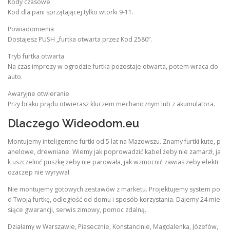
Kody czasowe
Kod dla pani sprzątającej tylko wtorki 9-11.
Powiadomienia
Dostajesz PUSH „furtka otwarta przez Kod 2580”.
Tryb furtka otwarta
Na czas imprezy w ogrodzie furtka pozostaje otwarta, potem wraca do
auto.
Awaryjne otwieranie
Przy braku prądu otwierasz kluczem mechanicznym lub z akumulatora.
Dlaczego Wideodom.eu
Montujemy inteligentne furtki od 5 lat na Mazowszu. Znamy furtki kute, p
anelowe, drewniane. Wiemy jak poprowadzić kabel żeby nie zamarzł, ja
k uszczelnić puszkę żeby nie parowała, jak wzmocnić zawias żeby elektr
ozaczep nie wyrywał.
Nie montujemy gotowych zestawów z marketu. Projektujemy system po
d Twoją furtkę, odległość od domu i sposób korzystania. Dajemy 24 mie
siące gwarancji, serwis zimowy, pomoc zdalną.
Działamy w Warszawie, Piasecznie, Konstancinie, Magdalenka, Józefów,