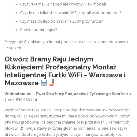
Czy furtka ma już napęd elektryczny? (jaki model)
Czy chcesz tylko sterowanie WiFi, czy full wideodomofon?
Czy masz dostęp do zasilania 230V przy furtce?
Budżet orientacyjny?
Przygotuję Ci dokładny schemat podłączenia i listę rekomendowanych
urządzeń.
Otwórz Bramy Raju Jednym
Kliknięciem! Profesjonalny Montaż
Inteligentnej Furtki WiFi – Warszawa i
Mazowsze
Wideodom.eu – Twoi Strażnicy Podjazdów i Cyfrowego Komfortu
| tel. 570 933 114
Wyobraź sobie taką scenę: jest paskudny, dżdżysty wtorek. Wracasz do
domu, czując się jak statystyczna mumia egipska po wyjątkowo hucznym
otwarciu grobowca i całonocnej zmianie przy przesuwaniu kamiennych
bloków.
Twoje stawy skrzypią głośniej niż nienaoliwione zawiasy w
drzwiach do starego lochu, a jedyne, o czym marzysz, to ciepły koc.