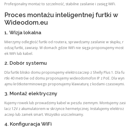
Profesjonalny montaż to szczelność, stabilne zasilanie i zasięg WiFi.
Proces montażu inteligentnej furtki w
Wideodom.eu
1. Wizja lokalna
Mierzymy odległość furtki od routera, sprawdzamy zasilanie w słupku, r
odzaj furtki, zawiasy. W domach gdzie WiFi nie sięga proponujemy most
ek WiFi lub kabel.
2. Dobór systemu
Dla furtki blisko domu proponujemy elektrozaczep z Shelly Plus 1. Dla fu
rtki 40 metrów od domu proponujemy wideodomofon IP z PoE. Dla wyn
ajmu krótkoterminowego proponujemy klawiaturę z kodami czasowymi.
3. Montaż elektryczny
Kujemy rowek lub prowadzimy kabel w peszlu ziemnym. Montujemy zasi
lacz 12V z akumulatorem w skrzynce hermetycznej. Instalujemy elektroz
aczep lub zamek smart. Wszystko uszczelniamy.
4. Konfiguracja WiFi