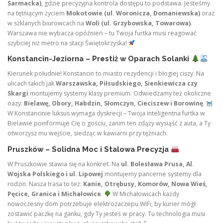
Sarmacka)
, gdzie precyzyjna kontrola dostępu to podstawa. Jesteśmy
na tętniącym życiem
Mokotowie (ul. Woronicza, Domaniewska)
oraz
w szklanych biurowcach na
Woli (ul. Grzybowska, Towarowa)
.
Warszawa nie wybacza opóźnień – tu Twoja furtka musi reagować
szybciej niż metro na stacji Świętokrzyska!
Konstancin-Jeziorna – Prestiż w Oparach Solanki
Kierunek południe! Konstancin to miasto rezydencji i błogiej ciszy. Na
ulicach takich jak
Warszawska, Piłsudskiego, Sienkiewicza czy
Skargi
montujemy systemy klasy premium. Odwiedzamy też okoliczne
oazy:
Bielawę, Obory, Habdzin, Słomczyn, Cieciszew i Borowinę
.
W Konstancinie luksus wymaga dyskrecji – Twoja inteligentna furtka w
Bielawie poinformuje Cię o gościu, zanim ten zdąży wysiąść z auta, a Ty
otworzysz mu wejście, siedząc w kawiarni przy tężniach.
Pruszków – Solidna Moc i Stalowa Precyzja
W Pruszkowie stawia się na konkret. Na
ul. Bolesława Prusa, Al.
Wojska Polskiego i ul. Lipowej
montujemy pancerne systemy dla
rodzin. Nasza trasa to też:
Kanie, Otrębusy, Komorów, Nowa Wieś,
Pęcice, Granica i Michałowice
.
W Michałowicach każdy
nowoczesny dom potrzebuje elektrozaczepu WiFi, by kurier mógł
zostawić paczkę na ganku, gdy Ty jesteś w pracy. Tu technologia musi