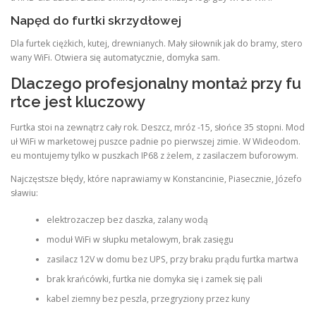
Napęd do furtki skrzydłowej
Dla furtek ciężkich, kutej, drewnianych. Mały siłownik jak do bramy, stero
wany WiFi. Otwiera się automatycznie, domyka sam.
Dlaczego profesjonalny montaż przy fu
rtce jest kluczowy
Furtka stoi na zewnątrz cały rok. Deszcz, mróz -15, słońce 35 stopni. Mod
uł WiFi w marketowej puszce padnie po pierwszej zimie. W Wideodom.
eu montujemy tylko w puszkach IP68 z żelem, z zasilaczem buforowym.
Najczęstsze błędy, które naprawiamy w Konstancinie, Piasecznie, Józefo
sławiu:
elektrozaczep bez daszka, zalany wodą
moduł WiFi w słupku metalowym, brak zasięgu
zasilacz 12V w domu bez UPS, przy braku prądu furtka martwa
brak krańcówki, furtka nie domyka się i zamek się pali
kabel ziemny bez peszla, przegryziony przez kuny