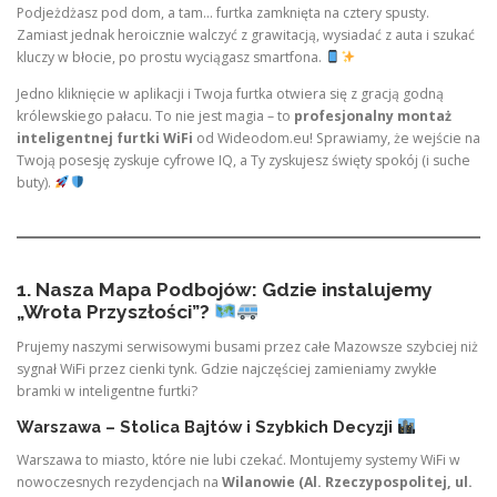
Podjeżdżasz pod dom, a tam… furtka zamknięta na cztery spusty.
Zamiast jednak heroicznie walczyć z grawitacją, wysiadać z auta i szukać
kluczy w błocie, po prostu wyciągasz smartfona.
Jedno kliknięcie w aplikacji i Twoja furtka otwiera się z gracją godną
królewskiego pałacu. To nie jest magia – to
profesjonalny montaż
inteligentnej furtki WiFi
od Wideodom.eu! Sprawiamy, że wejście na
Twoją posesję zyskuje cyfrowe IQ, a Ty zyskujesz święty spokój (i suche
buty).
1. Nasza Mapa Podbojów: Gdzie instalujemy
„Wrota Przyszłości”?
Prujemy naszymi serwisowymi busami przez całe Mazowsze szybciej niż
sygnał WiFi przez cienki tynk. Gdzie najczęściej zamieniamy zwykłe
bramki w inteligentne furtki?
Warszawa – Stolica Bajtów i Szybkich Decyzji
Warszawa to miasto, które nie lubi czekać. Montujemy systemy WiFi w
nowoczesnych rezydencjach na
Wilanowie (Al. Rzeczypospolitej, ul.