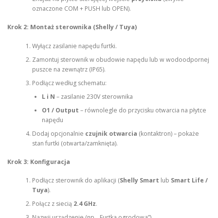
oznaczone COM + PUSH lub OPEN).
Krok 2: Montaż sterownika (Shelly / Tuya)
Wyłącz zasilanie napędu furtki.
Zamontuj sterownik w obudowie napędu lub w wodoodpornej
puszce na zewnątrz (IP65).
Podłącz według schematu:
L i N
– zasilanie 230V sterownika
O1 / Output
– równolegle do przycisku otwarcia na płytce
napędu
Dodaj opcjonalnie
czujnik otwarcia
(kontaktron) – pokaże
stan furtki (otwarta/zamknięta).
Krok 3: Konfiguracja
Podłącz sterownik do aplikacji (
Shelly Smart
lub
Smart Life /
Tuya
).
Połącz z siecią
2.4 GHz
.
Nazwij urządzenie (np. „Furtka ogrodowa”).