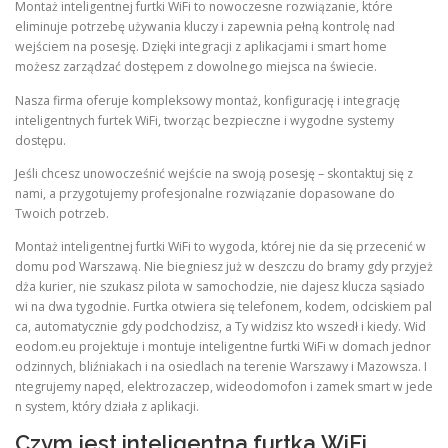
Montaż inteligentnej furtki WiFi to nowoczesne rozwiązanie, które
eliminuje potrzebę używania kluczy i zapewnia pełną kontrolę nad
wejściem na posesję. Dzięki integracji z aplikacjami i smart home
możesz zarządzać dostępem z dowolnego miejsca na świecie.
Nasza firma oferuje kompleksowy montaż, konfigurację i integrację
inteligentnych furtek WiFi, tworząc bezpieczne i wygodne systemy
dostępu.
Jeśli chcesz unowocześnić wejście na swoją posesję – skontaktuj się z
nami, a przygotujemy profesjonalne rozwiązanie dopasowane do
Twoich potrzeb.
Montaż inteligentnej furtki WiFi to wygoda, której nie da się przecenić w
domu pod Warszawą. Nie biegniesz już w deszczu do bramy gdy przyjeż
dża kurier, nie szukasz pilota w samochodzie, nie dajesz klucza sąsiado
wi na dwa tygodnie. Furtka otwiera się telefonem, kodem, odciskiem pal
ca, automatycznie gdy podchodzisz, a Ty widzisz kto wszedł i kiedy. Wid
eodom.eu projektuje i montuje inteligentne furtki WiFi w domach jednor
odzinnych, bliźniakach i na osiedlach na terenie Warszawy i Mazowsza. I
ntegrujemy napęd, elektrozaczep, wideodomofon i zamek smart w jede
n system, który działa z aplikacji.
Czym jest inteligentna furtka WiFi