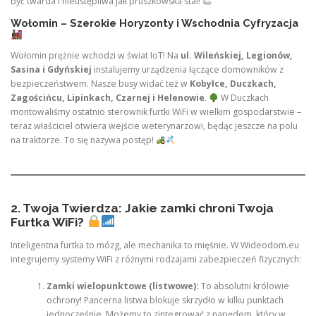
być twarda i nieustępliwa jak pruszkowska stal!
Wołomin – Szerokie Horyzonty i Wschodnia Cyfryzacja
Wołomin prężnie wchodzi w świat IoT! Na
ul. Wileńskiej, Legionów,
Sasina i Gdyńskiej
instalujemy urządzenia łączące domowników z
bezpieczeństwem. Nasze busy widać też w
Kobyłce, Duczkach,
Zagościńcu, Lipinkach, Czarnej i Helenowie
.
W Duczkach
montowaliśmy ostatnio sterownik furtki WiFi w wielkim gospodarstwie –
teraz właściciel otwiera wejście weterynarzowi, będąc jeszcze na polu
na traktorze. To się nazywa postęp!
2. Twoja Twierdza: Jakie zamki chroni Twoja
Furtka WiFi?
Inteligentna furtka to mózg, ale mechanika to mięśnie. W Wideodom.eu
integrujemy systemy WiFi z różnymi rodzajami zabezpieczeń fizycznych:
Zamki wielopunktowe (listwowe):
To absolutni królowie
ochrony! Pancerna listwa blokuje skrzydło w kilku punktach
jednocześnie. Możemy to zintegrować z napędem, który w