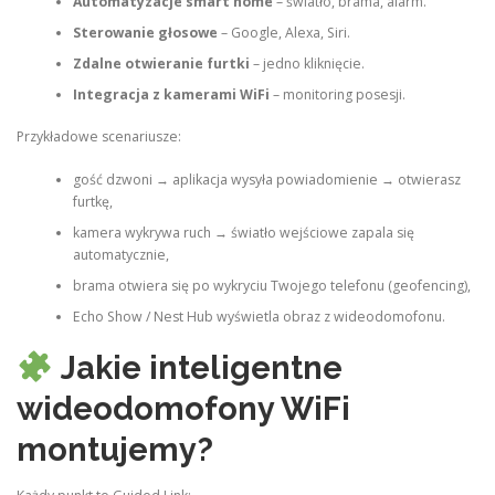
Automatyzacje smart home
– światło, brama, alarm.
Sterowanie głosowe
– Google, Alexa, Siri.
Zdalne otwieranie furtki
– jedno kliknięcie.
Integracja z kamerami WiFi
– monitoring posesji.
Przykładowe scenariusze:
gość dzwoni → aplikacja wysyła powiadomienie → otwierasz
furtkę,
kamera wykrywa ruch → światło wejściowe zapala się
automatycznie,
brama otwiera się po wykryciu Twojego telefonu (geofencing),
Echo Show / Nest Hub wyświetla obraz z wideodomofonu.
Jakie inteligentne
wideodomofony WiFi
montujemy?