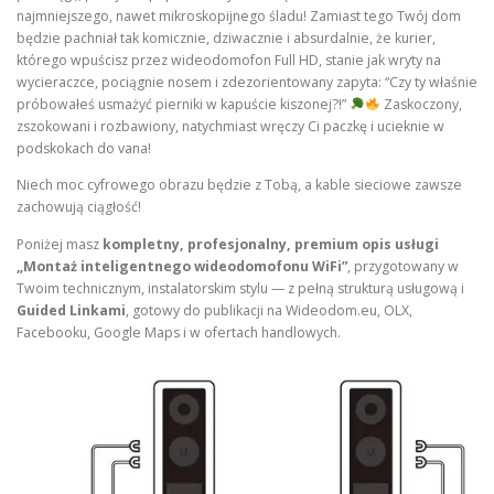
najmniejszego, nawet mikroskopijnego śladu! Zamiast tego Twój dom
będzie pachniał tak komicznie, dziwacznie i absurdalnie, że kurier,
którego wpuścisz przez wideodomofon Full HD, stanie jak wryty na
wycieraczce, pociągnie nosem i zdezorientowany zapyta: “Czy ty właśnie
próbowałeś usmażyć pierniki w kapuście kiszonej?!”
Zaskoczony,
zszokowani i rozbawiony, natychmiast wręczy Ci paczkę i ucieknie w
podskokach do vana!
Niech moc cyfrowego obrazu będzie z Tobą, a kable sieciowe zawsze
zachowują ciągłość!
Poniżej masz
kompletny, profesjonalny, premium opis usługi
„Montaż inteligentnego wideodomofonu WiFi”
, przygotowany w
Twoim technicznym, instalatorskim stylu — z pełną strukturą usługową i
Guided Linkami
, gotowy do publikacji na Wideodom.eu, OLX,
Facebooku, Google Maps i w ofertach handlowych.