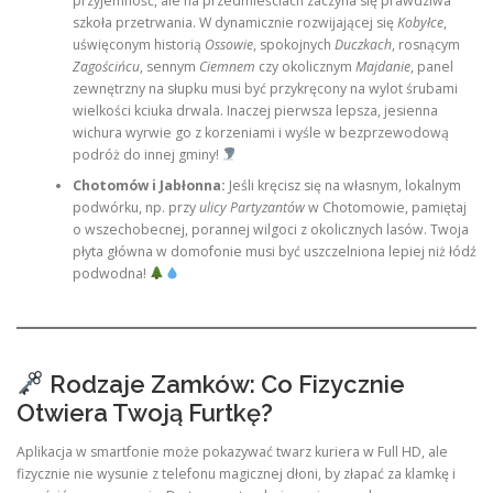
przyjemność, ale na przedmieściach zaczyna się prawdziwa
szkoła przetrwania. W dynamicznie rozwijającej się
Kobyłce
,
uświęconym historią
Ossowie
, spokojnych
Duczkach
, rosnącym
Zagościńcu
, sennym
Ciemnem
czy okolicznym
Majdanie
, panel
zewnętrzny na słupku musi być przykręcony na wylot śrubami
wielkości kciuka drwala. Inaczej pierwsza lepsza, jesienna
wichura wyrwie go z korzeniami i wyśle w bezprzewodową
podróż do innej gminy!
Chotomów i Jabłonna:
Jeśli kręcisz się na własnym, lokalnym
podwórku, np. przy
ulicy Partyzantów
w Chotomowie, pamiętaj
o wszechobecnej, porannej wilgoci z okolicznych lasów. Twoja
płyta główna w domofonie musi być uszczelniona lepiej niż łódź
podwodna!
Rodzaje Zamków: Co Fizycznie
Otwiera Twoją Furtkę?
Aplikacja w smartfonie może pokazywać twarz kuriera w Full HD, ale
fizycznie nie wysunie z telefonu magicznej dłoni, by złapać za klamkę i