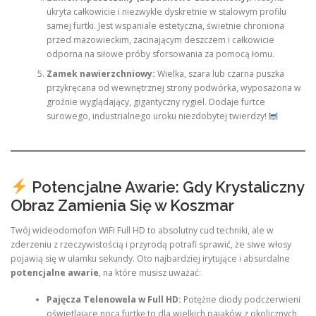
ukryta całkowicie i niezwykle dyskretnie w stalowym profilu
samej furtki. Jest wspaniale estetyczna, świetnie chroniona
przed mazowieckim, zacinającym deszczem i całkowicie
odporna na siłowe próby sforsowania za pomocą łomu.
Zamek nawierzchniowy:
Wielka, szara lub czarna puszka
przykręcana od wewnętrznej strony podwórka, wyposażona w
groźnie wyglądający, gigantyczny rygiel. Dodaje furtce
surowego, industrialnego uroku niezdobytej twierdzy!
Potencjalne Awarie: Gdy Krystaliczny
Obraz Zamienia Się w Koszmar
Twój wideodomofon WiFi Full HD to absolutny cud techniki, ale w
zderzeniu z rzeczywistością i przyrodą potrafi sprawić, że siwe włosy
pojawią się w ułamku sekundy. Oto najbardziej irytujące i absurdalne
potencjalne awarie
, na które musisz uważać:
Pajęcza Telenowela w Full HD:
Potężne diody podczerwieni
oświetlające nocą furtkę to dla wielkich pająków z okolicznych