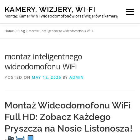
Skip
KAMERY, WIZJERY, WI-FI
to
Menu
content
Montaż Kamer Wifi i Wideodomofonów oraz Wizjerów z kamerą
Home
»
Blog
»
montaż inteligentnego wideodomofonu WiFi
GŁÓWNA
MONTAŻ KAMER WIFI W WARSZAWA
montaż inteligentnego
MONTAŻ WIDEDOMOFONÓW
wideodomofonu WiFi
POSTED ON
MAY 12, 2026
BY
ADMIN
MONTAŻU WIZJERÓW Z KAMERĄ
BLOG
EN
Montaż Wideodomofonu WiFi
KONTAKT
Full HD: Zobacz Każdego
Pryszcza na Nosie Listonosza!