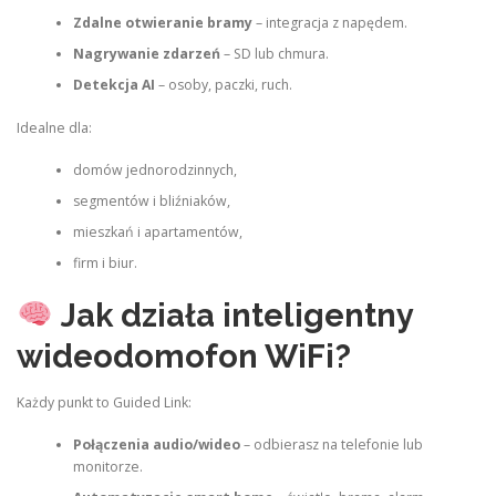
Zdalne otwieranie bramy
– integracja z napędem.
Nagrywanie zdarzeń
– SD lub chmura.
Detekcja AI
– osoby, paczki, ruch.
Idealne dla:
domów jednorodzinnych,
segmentów i bliźniaków,
mieszkań i apartamentów,
firm i biur.
Jak działa inteligentny
wideodomofon WiFi?
Każdy punkt to Guided Link:
Połączenia audio/wideo
– odbierasz na telefonie lub
monitorze.