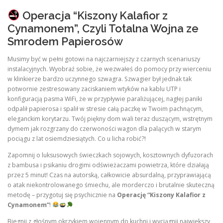
Operacja “Kiszony Kalafior z
Cynamonem”, Czyli Totalna Wojna ze
Smrodem Papierosów
Musimy być w pełni gotowi na najczarniejszy z czarnych scenariuszy
instalacyjnych. Wyobraź sobie, że wezwałeś do pomocy przy wierceniu
w klinkierze bardzo uczynnego szwagra. Szwagier był jednak tak
potwornie zestresowany zaciskaniem wtyków na kablu UTP i
konfiguracją pasma WiFi, że w przypływie paraliżującej, nagłej paniki
odpalił papierosa i spalił w stresie całą paczkę w Twoim pachnącym,
eleganckim korytarzu. Twój piękny dom wali teraz duszącym, wstrętnym
dymem jak rozgrzany do czerwoności wagon dla palących w starym
pociągu z lat osiemdziesiątych. Co u licha robić?!
Zapomnij o luksusowych świeczkach sojowych, kosztownych dyfuzorach
z bambusa i psikaniu drogimi odświeżaczami powietrza, które działają
przez 5 minut! Czas na autorską, całkowicie absurdalną, przyprawiającą
o atak niekontrolowanego śmiechu, ale morderczo i brutalnie skuteczną
metodę – przygotuj się psychicznie na
Operację “Kiszony Kalafior z
Cynamonem”
!
Biegnij z głośnym okrzykiem wojennym do kuchni i wyciągnij największy,