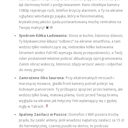
łąk darmowy hotel z podgrzewaniem. Rano obiektyw kamery
1080p rejestruje ruch, telefon krzyczy alarmem, a Ty na ekranie
oglądasz włochatego pająka, który w fenomenalnej,
krystalicznej jakości zjada poćwiartowaną muchę centralnie na
Twojej matrycy!
Syndrom Kółka Ładowania:
Stoisz w kuchni, listonosz dzwoni,
Ty błyskawicznie klikasz “odbierz” na ekranie smartfona, a tam
widzisz tylko niekończące się, niebieskie kółko ładowania.
Strumień wideo Full HD wymaga dużej przepustowości, a Twój
ruter postanowił właśnie pobrać aktualizację oprogramowania.
Zanim obraz wskoczy, listonosz zdąży wrzucić awizo i odjechać
do innej gminy!
Zamrożone Oko Saurona:
Przy ekstremalnych mrozach i
marznącej mżawce, gładki front kamery potrafi pokryć się
lodowym pancerzem. Ty próbujesz spojrzeć przez kamerę, ale
widzisz tylko białą, matową plamę. Gość przed Twoją bramą
wygląda na ekranie jak mityczny Yeti wyłaniający się z gęstej
mgły w Tatrach.
Spalony Zasilacz w Puszce:
Domofon z WiFi pożera trochę
prądu, by zasilić anteny. Jeśli wsadzisz najtańszy zasilacz za 15 zł
do hermetycznej, czarnej puszki na słońcu, to podczas