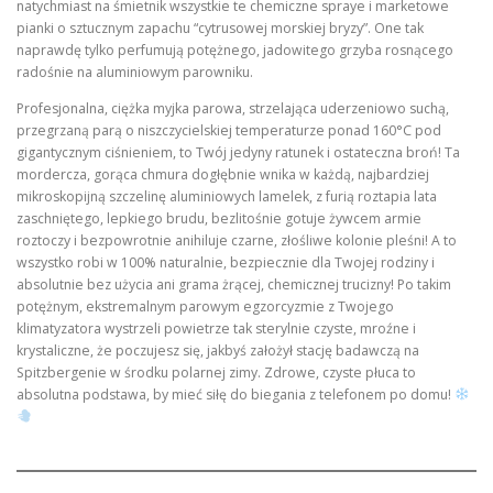
natychmiast na śmietnik wszystkie te chemiczne spraye i marketowe
pianki o sztucznym zapachu “cytrusowej morskiej bryzy”. One tak
naprawdę tylko perfumują potężnego, jadowitego grzyba rosnącego
radośnie na aluminiowym parowniku.
Profesjonalna, ciężka myjka parowa, strzelająca uderzeniowo suchą,
przegrzaną parą o niszczycielskiej temperaturze ponad 160°C pod
gigantycznym ciśnieniem, to Twój jedyny ratunek i ostateczna broń! Ta
mordercza, gorąca chmura dogłębnie wnika w każdą, najbardziej
mikroskopijną szczelinę aluminiowych lamelek, z furią roztapia lata
zaschniętego, lepkiego brudu, bezlitośnie gotuje żywcem armie
roztoczy i bezpowrotnie anihiluje czarne, złośliwe kolonie pleśni! A to
wszystko robi w 100% naturalnie, bezpiecznie dla Twojej rodziny i
absolutnie bez użycia ani grama żrącej, chemicznej trucizny! Po takim
potężnym, ekstremalnym parowym egzorcyzmie z Twojego
klimatyzatora wystrzeli powietrze tak sterylnie czyste, mroźne i
krystaliczne, że poczujesz się, jakbyś założył stację badawczą na
Spitzbergenie w środku polarnej zimy. Zdrowe, czyste płuca to
absolutna podstawa, by mieć siłę do biegania z telefonem po domu!