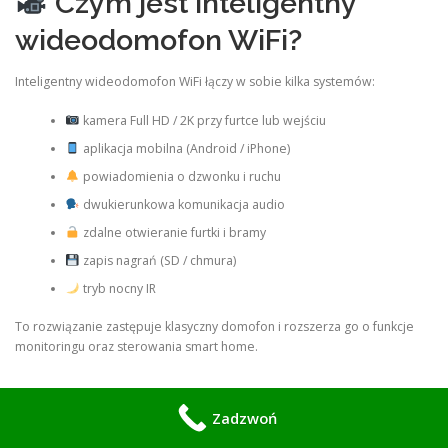
Czym jest inteligentny
wideodomofon WiFi?
Inteligentny wideodomofon WiFi łączy w sobie kilka systemów:
kamera Full HD / 2K przy furtce lub wejściu
aplikacja mobilna (Android / iPhone)
powiadomienia o dzwonku i ruchu
dwukierunkowa komunikacja audio
zdalne otwieranie furtki i bramy
zapis nagrań (SD / chmura)
tryb nocny IR
To rozwiązanie zastępuje klasyczny domofon i rozszerza go o funkcje
monitoringu oraz sterowania smart home.
Zadzwoń