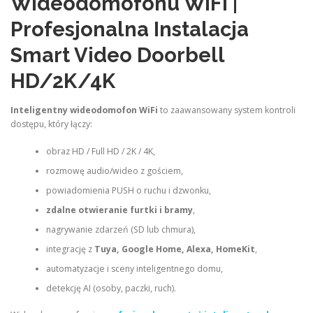
Wideodomofonu WiFi |
Profesjonalna Instalacja
Smart Video Doorbell
HD/2K/4K
Inteligentny wideodomofon WiFi
to zaawansowany system kontroli
dostępu, który łączy:
obraz HD / Full HD / 2K / 4K,
rozmowę audio/wideo z gościem,
powiadomienia PUSH o ruchu i dzwonku,
zdalne otwieranie furtki i bramy
,
nagrywanie zdarzeń (SD lub chmura),
integrację z
Tuya, Google Home, Alexa, HomeKit
,
automatyzacje i sceny inteligentnego domu,
detekcję AI (osoby, paczki, ruch).