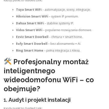
Każdy punkt to Guided Link:
Tuya Smart WiFi
– automatyzacje, sceny, integracje.
Hikvision Smart WiFi
– system IP premium.
Dahua Smart WiFi
– stabilne systemy IP.
Vidos Smart WiFi
– popularne rozwiązania domowe.
Ezviz Smart Doorbell
– chmura + smart home.
Eufy Smart Doorbell
– bez abonamentu + AI.
Ring Smart Home
– pełna integracja z Alexa.
Profesjonalny montaż
inteligentnego
wideodomofonu WiFi – co
obejmuje?
1.
Audyt i projekt instalacji
Każdy punkt to Guided Link: