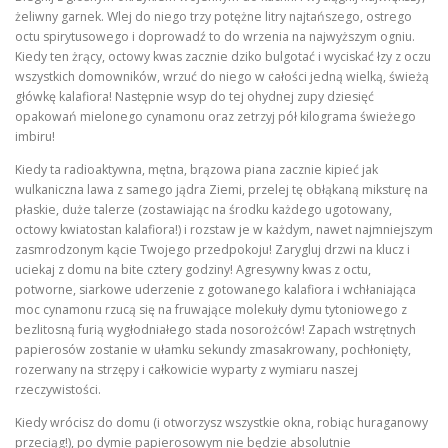
żeliwny garnek. Wlej do niego trzy potężne litry najtańszego, ostrego
octu spirytusowego i doprowadź to do wrzenia na najwyższym ogniu.
Kiedy ten żrący, octowy kwas zacznie dziko bulgotać i wyciskać łzy z oczu
wszystkich domowników, wrzuć do niego w całości jedną wielką, świeżą
główkę kalafiora! Następnie wsyp do tej ohydnej zupy dziesięć
opakowań mielonego cynamonu oraz zetrzyj pół kilograma świeżego
imbiru!
Kiedy ta radioaktywna, mętna, brązowa piana zacznie kipieć jak
wulkaniczna lawa z samego jądra Ziemi, przelej tę obłąkaną miksturę na
płaskie, duże talerze (zostawiając na środku każdego ugotowany,
octowy kwiatostan kalafiora!) i rozstaw je w każdym, nawet najmniejszym
zasmrodzonym kącie Twojego przedpokoju! Zarygluj drzwi na klucz i
uciekaj z domu na bite cztery godziny! Agresywny kwas z octu,
potworne, siarkowe uderzenie z gotowanego kalafiora i wchłaniająca
moc cynamonu rzucą się na fruwające molekuły dymu tytoniowego z
bezlitosną furią wygłodniałego stada nosorożców! Zapach wstrętnych
papierosów zostanie w ułamku sekundy zmasakrowany, pochłonięty,
rozerwany na strzępy i całkowicie wyparty z wymiaru naszej
rzeczywistości.
Kiedy wrócisz do domu (i otworzysz wszystkie okna, robiąc huraganowy
przeciąg!), po dymie papierosowym nie będzie absolutnie