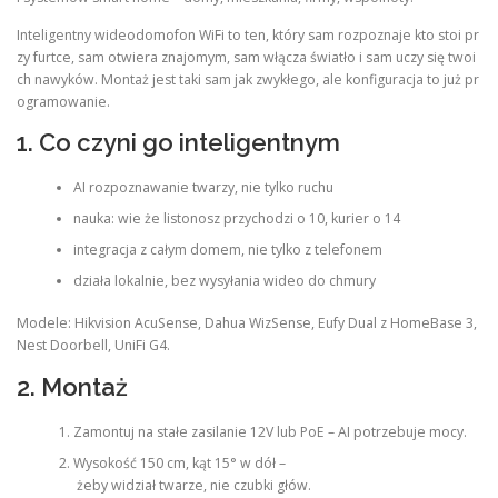
Inteligentny wideodomofon WiFi to ten, który sam rozpoznaje kto stoi pr
zy furtce, sam otwiera znajomym, sam włącza światło i sam uczy się twoi
ch nawyków. Montaż jest taki sam jak zwykłego, ale konfiguracja to już pr
ogramowanie.
1. Co czyni go inteligentnym
AI rozpoznawanie twarzy, nie tylko ruchu
nauka: wie że listonosz przychodzi o 10, kurier o 14
integracja z całym domem, nie tylko z telefonem
działa lokalnie, bez wysyłania wideo do chmury
Modele: Hikvision AcuSense, Dahua WizSense, Eufy Dual z HomeBase 3,
Nest Doorbell, UniFi G4.
2. Montaż
Zamontuj na stałe zasilanie 12V lub PoE – AI potrzebuje mocy.
Wysokość 150 cm, kąt 15° w dół –
żeby widział twarze, nie czubki głów.