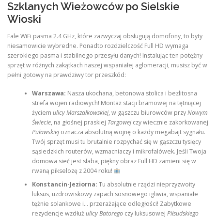
Szklanych Wieżowców po Sielskie
Wioski
Fale WiFi pasma 2.4 GHz, które zazwyczaj obsługują domofony, to byty
niesamowicie wybredne. Ponadto rozdzielczość Full HD wymaga
szerokiego pasma i stabilnego przesyłu danych! Instalując ten potężny
sprzęt w różnych zakątkach naszej wspaniałej aglomeracji, musisz być w
pełni gotowy na prawdziwy tor przeszkód:
Warszawa:
Nasza ukochana, betonowa stolica i bezlitosna
strefa wojen radiowych! Montaż stacji bramowej na tętniącej
życiem
ulicy Marszałkowskiej
, w gąszczu biurowców przy
Nowym
Świecie
, na głośnej praskiej
Targowej
czy wiecznie zakorkowanej
Puławskiej
oznacza absolutną wojnę o każdy megabajt sygnału.
Twój sprzęt musi tu brutalnie rozpychać się w gąszczu tysięcy
sąsiedzkich routerów, wzmacniaczy i mikrofalówek. Jeśli Twoja
domowa sieć jest słaba, piękny obraz Full HD zamieni się w
rwaną pikselozę z 2004 roku!
Konstancin-Jeziorna:
Tu absolutnie rządzi nieprzyzwoity
luksus, uzdrowiskowy zapach sosnowego igliwia, wspaniałe
tężnie solankowe i… przerażające odległości! Zabytkowe
rezydencje wzdłuż
ulicy Batorego
czy luksusowej
Piłsudskiego