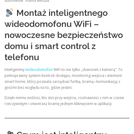
adomienie “mama weszła”.
Montaż inteligentnego
wideodomofonu WiFi –
nowoczesne bezpieczeństwo
domu i smart control z
telefonu
Inteligentny
wideodomofon
WiFi to nie tylko „dzwonek z kamerą”. To
pełnoprawny system kontroli dostępu, monitoring wejścia i element
smart home, który pozwala zarządzać furtką, bramą i komunikacją z
gośćmi bez względu na to, gdzie jesteś.
Dzięki niemu widzisz, kto stoi przy wejściu, rozmawiasz z nim w czasie
rzeczywistym i otwierasz bramę jednym kliknięciem w aplikacji.