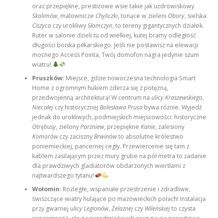
oraz przepiękne, prestiżowe wsie takie jak uzdrowiskowy
Skolimów
, malownicze
Chyliczki
, tonące w zieleni
Obory
, sielska
Ciszyca
czy urokliwy
Słomczyn
, to tereny gigantycznych działek.
Ruter w salonie dzieli tu od wielkiej, kutej bramy odległość
długości boiska piłkarskiego. Jeśli nie postawisz na elewacji
mocnego Access Pointa, Twój domofon nagra jedynie szum
wiatru!
Pruszków:
Miejsce, gdzie nowoczesna technologia Smart
Home z ogromnym hukiem zderza się z potężną,
przedwojenną architekturą! W centrum na
ulicy Kraszewskiego
,
Niecałej
czy historycznej
Bolesława Prusa
bywa różnie. Wyjedź
jednak do urokliwych, podmiejskich miejscowości: historyczne
Otrębusy
, zielony
Parzniew
, przepiękne
Kanie
, zalesiony
Komorów
czy zaciszny
Brwinów
to absolutne królestwo
poniemieckiej, pancernej cegły. Przewiercenie się tam z
kablem zasilającym przez mury grube na pół metra to zadanie
dla prawdziwych gladiatorów obdarzonych wiertłami z
najtwardszego tytanu!
Wołomin:
Rozległe, wspaniałe przestrzenie i zdradliwe,
świszczące wiatry hulające po mazowieckich polach! Instalacja
przy gwarnej
ulicy Legionów
,
Żelaznej
czy
Wileńskiej
to czysta