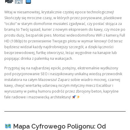
Witaj w niesamowitej, krystalicznie czystej epoce technologicznej!
Skończyły się mroczne czasy, w których przez porysowane, plastikowe
“oczko” w starym domofonie musiałeś zgadywać, czy postać stojąca za
bramą to Twój sąsiad, kurier z nowym ekspresem do kawy, czy może po
prostu duży, bezpański pies. Montaż wideodomofonu WiFi z kamerą Full
HD (1080p) to przeniesienie Twojego płotu w wymiar kinowy! Od teraz
będziesz widział każdy najdrobniejszy szczegół, a dzięki łączności
bezprzewodowej, furtkę otworzysz, leżąc wygodnie na kanapie lub
popijając drinka z palemką na wakacjach.
Przygotuj się na najbardziej epicki, potężny, ekstremalnie wydłużony
pod pozycjonowanie SEO i naszpikowany unikalną wiedzą przewodnik
instalatora na całym Mazowszu! Zaparz sobie wiadro mocnej, czarnej
kawy, chwyć wiertarkę udarową niczym mityczny miecz Excalibur i
wyruszamy w pełną humoru podróż przez zbrojony beton, kapryśne
fale radiowe i mazowiecką architekturę!
Mapa Cyfrowego Poligonu: Od