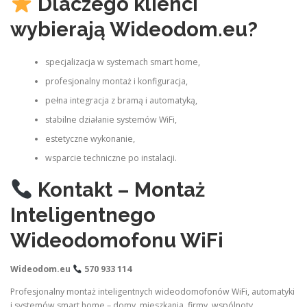
Dlaczego klienci
wybierają Wideodom.eu?
specjalizacja w systemach smart home,
profesjonalny montaż i konfiguracja,
pełna integracja z bramą i automatyką,
stabilne działanie systemów WiFi,
estetyczne wykonanie,
wsparcie techniczne po instalacji.
Kontakt – Montaż
Inteligentnego
Wideodomofonu WiFi
Wideodom.eu
570 933 114
Profesjonalny montaż inteligentnych wideodomofonów WiFi, automatyki
i systemów smart home – domy, mieszkania, firmy, wspólnoty.