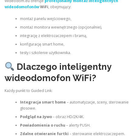
Wideodom.eu oferuje
profesjonalny montaż inteligentnych
wideodomofonów
WiFi
, obejmujący:
montaż panelu wejściowego,
montaż monitora wewnętrznego (opcjonalnie),
integrację z elektrozaczepem i bramą,
konfigurację smart home,
testy i szkolenie użytkownika.
Dlaczego inteligentny
wideodomofon WiFi?
Każdy punkt to Guided Link:
Integracja smart home
– automatyzacje, sceny, sterowanie
głosowe.
Podgląd na żywo
– obraz HD/2K/4K.
Powiadomienia o ruchu
– alerty PUSH.
Zdalne otwieranie furtki
– sterowanie elektrozaczepem.