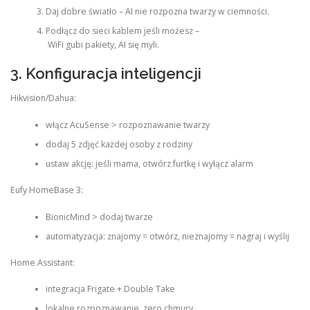
Daj dobre światło – AI nie rozpozna twarzy w ciemności.
Podłącz do sieci kablem jeśli możesz –
WiFi gubi pakiety, AI się myli.
3. Konfiguracja inteligencji
Hikvision/Dahua:
włącz AcuSense > rozpoznawanie twarzy
dodaj 5 zdjęć każdej osoby z rodziny
ustaw akcję: jeśli mama, otwórz furtkę i wyłącz alarm
Eufy HomeBase 3:
BionicMind > dodaj twarze
automatyzacja: znajomy = otwórz, nieznajomy = nagraj i wyślij
Home Assistant:
integracja Frigate + Double Take
lokalne rozpoznawanie, zero chmury