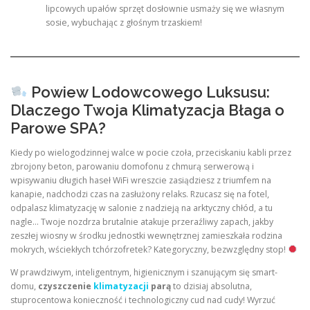
lipcowych upałów sprzęt dosłownie usmaży się we własnym
sosie, wybuchając z głośnym trzaskiem!
Powiew Lodowcowego Luksusu:
Dlaczego Twoja Klimatyzacja Błaga o
Parowe SPA?
Kiedy po wielogodzinnej walce w pocie czoła, przeciskaniu kabli przez
zbrojony beton, parowaniu domofonu z chmurą serwerową i
wpisywaniu długich haseł WiFi wreszcie zasiądziesz z triumfem na
kanapie, nadchodzi czas na zasłużony relaks. Rzucasz się na fotel,
odpalasz klimatyzację w salonie z nadzieją na arktyczny chłód, a tu
nagle… Twoje nozdrza brutalnie atakuje przeraźliwy zapach, jakby
zeszłej wiosny w środku jednostki wewnętrznej zamieszkała rodzina
mokrych, wściekłych tchórzofretek? Kategoryczny, bezwzględny stop!
W prawdziwym, inteligentnym, higienicznym i szanującym się smart-
domu,
czyszczenie
klimatyzacji
parą
to dzisiaj absolutna,
stuprocentowa konieczność i technologiczny cud nad cudy! Wyrzuć