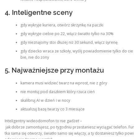
4. Inteligentne sceny
gdy wykryje kuriera, otwórz skrzynkę na paczki
gdy wykryje ciebie po 22, włącz światło tylko na 30%
gdy nieznajomy stoi dłużej niż 30 sekund, włącz syrenę
gdy dziecko wraca ze szkoły, wyślij powiadomienie tylko do cie
bie, nie do żony
5. Najważniejsze przy montażu
kamera musi widzieć twarz na wprost, nie z góry
nie montuj pod daszkiem który rzuca cień
skalibruj AI w dzień i w nocy
aktualizuj bazę twarzy co 3 miesiące
Inteligentny wideodomofon to nie gadżet –
jak dobrze zamontujesz, po tygodniu przestaniesz wyciągać telefon. Fur
tka sama się otworzy, światło samo się włączy, a ty dostaniesz tylko powi