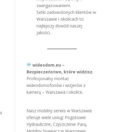
zaangażowaniem.
Setki zadowolonych klientów w
Warszawie i okolicach to
najlepszy dowód naszej
9
jakości.
wideodom.eu –
Bezpieczeństwo, które widzisz.
Profesjonalny montaż
wideodomofonów i wizjerów z
kamerą – Warszawa i okolice.
Nasz mobilny serwis w Warszawie
ki
oferuje wiele usług:
Pogotowie
Hydrauliczne
,
Czyszczenie Parą
,
Mobilny Spawacz w Warszawie
,