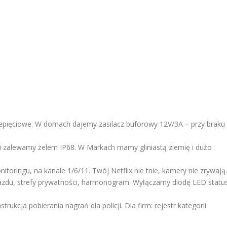
zepięciowe. W domach dajemy zasilacz buforowy 12V/3A – przy braku
 zalewamy żelem IP68. W Markach mamy gliniastą ziemię i dużo
oringu, na kanale 1/6/11. Twój Netflix nie tnie, kamery nie zrywają.
jazdu, strefy prywatności, harmonogram. Wyłączamy diodę LED statu
ukcja pobierania nagrań dla policji. Dla firm: rejestr kategorii