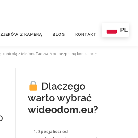
PL
ZJERÓW Z KAMERĄ
BLOG
KONTAKT
 kontrolą z telefonuZadzwoń po bezpłatną konsultację:
Dlaczego
warto wybrać
wideodom.eu
?
o
Specjaliści od