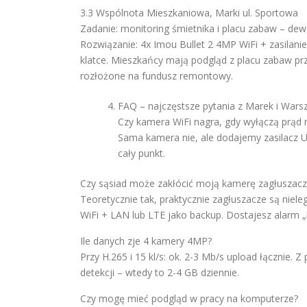
3.3 Wspólnota Mieszkaniowa, Marki ul. Sportowa
Zadanie: monitoring śmietnika i placu zabaw – dew
Rozwiązanie: 4x Imou Bullet 2 4MP WiFi + zasilanie
klatce. Mieszkańcy mają podgląd z placu zabaw prz
rozłożone na fundusz remontowy.
FAQ – najczęstsze pytania z Marek i War
Czy kamera WiFi nagra, gdy wyłączą prąd n
Sama kamera nie, ale dodajemy zasilacz 
cały punkt.
Czy sąsiad może zakłócić moją kamerę zagłuszac
Teoretycznie tak, praktycznie zagłuszacze są niel
WiFi + LAN lub LTE jako backup. Dostajesz alarm „
Ile danych zje 4 kamery 4MP?
Przy H.265 i 15 kl/s: ok. 2-3 Mb/s upload łącznie
detekcji – wtedy to 2-4 GB dziennie.
Czy mogę mieć podgląd w pracy na komputerze?