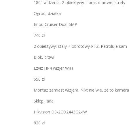
180° widzenia, 2 obiektywy = brak martwej strefy
Ogród, działka
Imou Cruiser Dual 6MP
740 zł
2 obiektywy: stały + obrotowy PTZ. Patroluje sam
Blok, drzwi
Ezviz HP4 wizjer WiFi
650 zł
Montaż zamiast wizjera. Nikt nie wie, że to kamera
Sklep, lada
Hikvision DS-2CD2443G2-IW
820 zł