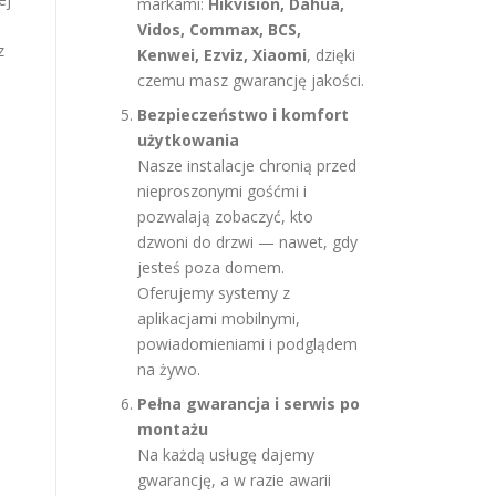
markami:
Hikvision, Dahua,
Vidos, Commax, BCS,
z
Kenwei, Ezviz, Xiaomi
, dzięki
czemu masz gwarancję jakości.
Bezpieczeństwo i komfort
użytkowania
Nasze instalacje chronią przed
nieproszonymi gośćmi i
pozwalają zobaczyć, kto
dzwoni do drzwi — nawet, gdy
jesteś poza domem.
Oferujemy systemy z
aplikacjami mobilnymi,
powiadomieniami i podglądem
na żywo.
Pełna gwarancja i serwis po
montażu
Na każdą usługę dajemy
gwarancję, a w razie awarii