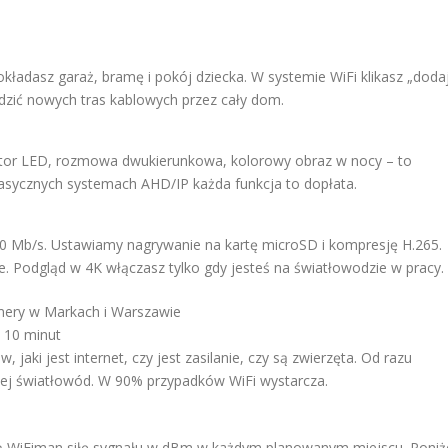
okładasz garaż, bramę i pokój dziecka. W systemie WiFi klikasz „doda
adzić nowych tras kablowych przez cały dom.
lektor LED, rozmowa dwukierunkowa, kolorowy obraz w nocy – to
lasycznych systemach AHD/IP każda funkcja to dopłata.
20 Mb/s. Ustawiamy nagrywanie na kartę microSD i kompresję H.265.
. Podgląd w 4K włączasz tylko gdy jesteś na światłowodzie w pracy.
ery w Markach i Warszawie
– 10 minut
 jaki jest internet, czy jest zasilanie, czy są zwierzęta. Od razu
piej światłowód. W 90% przypadków WiFi wystarcza.
cją WiFiman siłę sygnału w dBm w każdym planowanym miejscu. Poniż