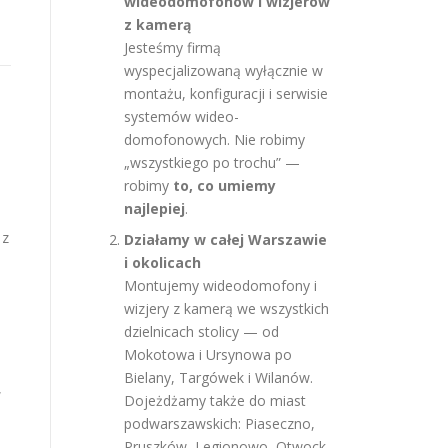
wideodomofonów i wizjerów
z kamerą
Jesteśmy firmą
wyspecjalizowaną wyłącznie w
montażu, konfiguracji i serwisie
systemów wideo-
domofonowych. Nie robimy
„wszystkiego po trochu” —
robimy
to, co umiemy
najlepiej
.
 z
Działamy w całej Warszawie
i okolicach
Montujemy wideodomofony i
wizjery z kamerą we wszystkich
dzielnicach stolicy — od
Mokotowa i Ursynowa po
Bielany, Targówek i Wilanów.
,
Dojeżdżamy także do miast
podwarszawskich: Piaseczno,
Pruszków, Legionowo, Otwock,