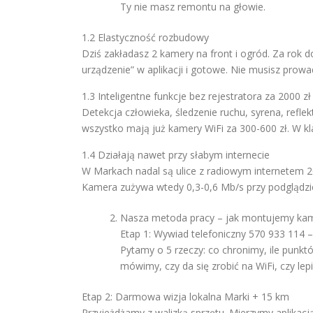
Ty nie masz remontu na głowie.
1.2 Elastyczność rozbudowy
Dziś zakładasz 2 kamery na front i ogród. Za rok d
urządzenie” w aplikacji i gotowe. Nie musisz prow
1.3 Inteligentne funkcje bez rejestratora za 2000 zł
Detekcja człowieka, śledzenie ruchu, syrena, ref
wszystko mają już kamery WiFi za 300-600 zł. W k
1.4 Działają nawet przy słabym internecie
W Markach nadal są ulice z radiowym internetem 
Kamera zużywa wtedy 0,3-0,6 Mb/s przy podglądzie
Nasza metoda pracy – jak montujemy kam
Etap 1: Wywiad telefoniczny 570 933 114 
Pytamy o 5 rzeczy: co chronimy, ile punktów,
mówimy, czy da się zrobić na WiFi, czy le
Etap 2: Darmowa wizja lokalna Marki + 15 km
Przyjeżdżamy z walizką sprzętu. Mierzymy aplika