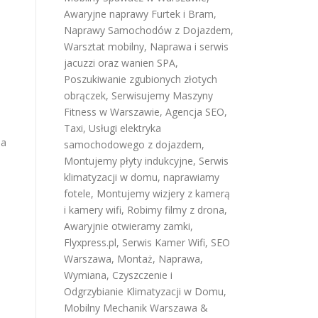
Awaryjne naprawy Furtek i Bram
,
Naprawy Samochodów z Dojazdem
,
Warsztat mobilny
,
Naprawa i serwis
jacuzzi oraz wanien SPA
,
Poszukiwanie zgubionych złotych
obrączek
,
Serwisujemy Maszyny
Fitness w Warszawie
,
Agencja SEO
,
Taxi
,
Usługi elektryka
na
samochodowego z dojazdem
,
Montujemy płyty indukcyjne
,
Serwis
klimatyzacji w domu
,
naprawiamy
fotele
,
Montujemy wizjery z kamerą
i kamery wifi
,
Robimy filmy z drona
,
Awaryjnie otwieramy zamki
,
Flyxpress.pl
,
Serwis Kamer Wifi
,
SEO
Warszawa
,
Montaż, Naprawa,
Wymiana, Czyszczenie i
Odgrzybianie Klimatyzacji w Domu
,
Mobilny Mechanik Warszawa &