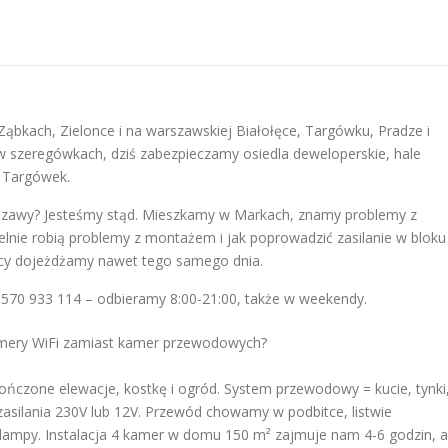
bkach, Zielonce i na warszawskiej Białołęce, Targówku, Pradze i
 w szeregówkach, dziś zabezpieczamy osiedla deweloperskie, hale
H Targówek.
rszawy? Jesteśmy stąd. Mieszkamy w Markach, znamy problemy z
elnie robią problemy z montażem i jak poprowadzić zasilanie w bloku
licy dojeżdżamy nawet tego samego dnia.
 570 933 114 – odbieramy 8:00-21:00, także w weekendy.
mery WiFi zamiast kamer przewodowych?
zone elewacje, kostkę i ogród. System przewodowy = kucie, tynki
zasilania 230V lub 12V. Przewód chowamy w podbitce, listwie
 lampy. Instalacja 4 kamer w domu 150 m² zajmuje nam 4-6 godzin, a