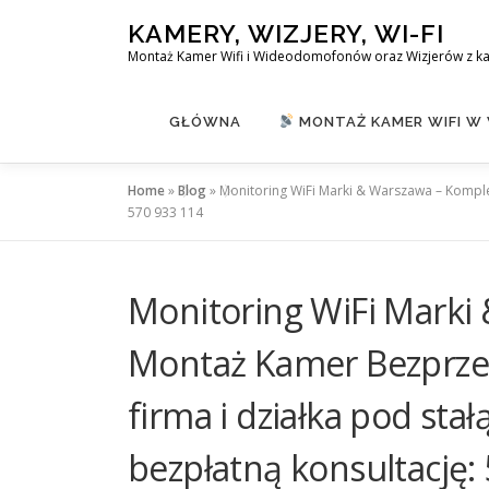
Skip
KAMERY, WIZJERY, WI-FI
to
Montaż Kamer Wifi i Wideodomofonów oraz Wizjerów z k
content
GŁÓWNA
MONTAŻ KAMER WIFI W
Home
»
Blog
»
Monitoring WiFi Marki & Warszawa – Kompl
570 933 114
Monitoring WiFi Marki
Montaż Kamer Bezprz
firma i działka pod sta
bezpłatną konsultację: