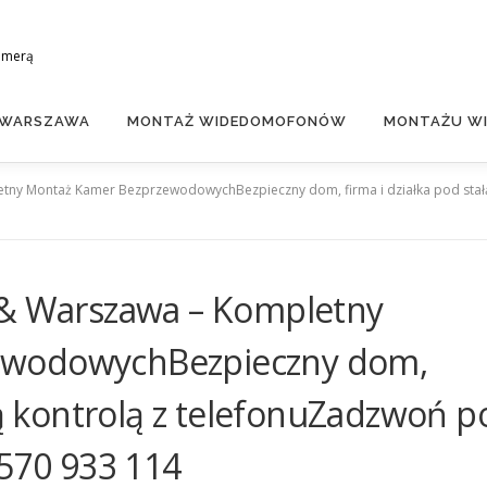
amerą
 WARSZAWA
MONTAŻ WIDEDOMOFONÓW
MONTAŻU WI
etny Montaż Kamer BezprzewodowychBezpieczny dom, firma i działka pod stałą
 & Warszawa – Kompletny
ewodowychBezpieczny dom,
łą kontrolą z telefonuZadzwoń p
 570 933 114