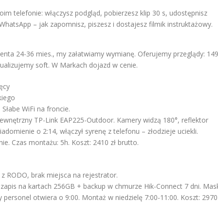
im telefonie: włączysz podgląd, pobierzesz klip 30 s, udostępnisz
atsApp – jak zapomnisz, piszesz i dostajesz filmik instruktażowy.
centa 24-36 mies., my załatwiamy wymianę. Oferujemy przeglądy: 14
ualizujemy soft. W Markach dojazd w cenie.
ięcy
kiego
 Słabe WiFi na froncie.
zewnętrzny TP-Link EAP225-Outdoor. Kamery widzą 180°, reflektor
adomienie o 2:14, włączył syrenę z telefonu – złodzieje uciekli.
e. Czas montażu: 5h. Koszt: 2410 zł brutto.
 z RODO, brak miejsca na rejestrator.
 zapis na kartach 256GB + backup w chmurze Hik-Connect 7 dni. Mas
y personel otwiera o 9:00. Montaż w niedzielę 7:00-11:00. Koszt: 2970