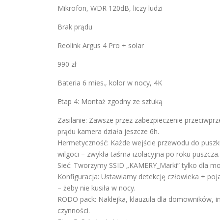
Mikrofon, WDR 120dB, liczy ludzi
Brak prądu
Reolink Argus 4 Pro + solar
990 zł
Bateria 6 mies., kolor w nocy, 4K
Etap 4: Montaż zgodny ze sztuką
Zasilanie: Zawsze przez zabezpieczenie przeciwpr
prądu kamera działa jeszcze 6h.
Hermetyczność: Każde wejście przewodu do puszki
wilgoci – zwykła taśma izolacyjna po roku puszcza.
Sieć: Tworzymy SSID „KAMERY_Marki” tylko dla monit
Konfiguracja: Ustawiamy detekcję człowieka + po
– żeby nie kusiła w nocy.
RODO pack: Naklejka, klauzula dla domowników, instr
czynności.