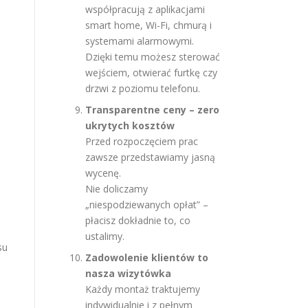
współpracują z aplikacjami
smart home, Wi-Fi, chmurą i
systemami alarmowymi.
Dzięki temu możesz sterować
wejściem, otwierać furtkę czy
drzwi z poziomu telefonu.
Transparentne ceny – zero
ukrytych kosztów
Przed rozpoczęciem prac
zawsze przedstawiamy jasną
wycenę.
Nie doliczamy
„niespodziewanych opłat” –
płacisz dokładnie to, co
ustalimy.
su
Zadowolenie klientów to
nasza wizytówka
Każdy montaż traktujemy
indywidualnie i z pełnym