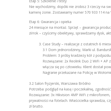
Etap 5: Szkolenie i testy
Nie wychodzimy, dopóki nie zrobisz 3 rzeczy na swo
kamerę żonie. Zostawiamy numer 570 933 114 na Wh
Etap 6: Gwarancja i opieka
24 miesiące na montaż. Sprzęt – gwarancja produ
zł/rok – czyścimy obiektywy, sprawdzamy dysk, akt
Case Study – realizacje z ostatnich 6 mies
3.1 Dom jednorodzinny, Marki ul. Bandurs
Problem: 3 próby kradzieży kół z podjazdu.
Rozwiązanie: 2x Reolink Duo 2 WiFi + AP 
włącza się po człowieku. Klient dostał powi
Nagranie przekazane na Policję w Wołomini
3.2 Salon fryzjerski, Warszawa Bródno
Potrzeba: podgląd na kasę i poczekalnię, zgodność
Rozwiązanie: 3x Hikvision 4MP WiFi z mikrofonem,
prywatności na fotelach. Właścicielka sprawdza, cz
zł brutto.