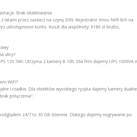
astacje. Brak okablowania.
 z latarni przez zasilacz na szynę DIN. Rejestrator Imou NVR 8ch na
ez udostępnione konto. Koszt dla wspólnoty: 6180 zł brutto,
szawy
a ulicy?
UPS 12V 7Ah. Utrzyma 2 kamery 8-10h. Dla firm dajemy UPS 1000VA 
zem WiFi?
egalne i rzadkie. Dla obiektów wysokiego ryzyka dajemy kamery dualne
brak połączenia”.
. Z podglądem 24/7 to 30 GB dziennie. Dlatego dajemy nagrywanie po