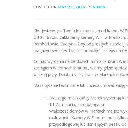
POSTED ON
MAY 21, 2026
BY
ADMIN
Kim jesteśmy – Twoja lokalna ekipa od kamer WiFi
Od 2016 roku zakładamy kamery WiFi w Markach, Zą
Rembertowie. Zaczynaliśmy od prostych instalacji
magazynowe przy Trasie Toruńskiej i sklepy na C
Co nas wyróżnia na tle dużych firm z centrum Wa
zasięgiem w domach z lat 90., wiemy gdzie spółdzi
wielkiej płyty. Działamy szybko – w Markach i oko
Masz pytanie techniczne lub chcesz umówić wizję?
Dlaczego mieszkańcy Marek wybierają ka
1.1 Zero kucia, zero bałaganu
Większość domów w Markach ma już wykońc
malowanie. Kamery WiFi potrzebują tylko 
przypodłogowej lub istniejącym peszlu od