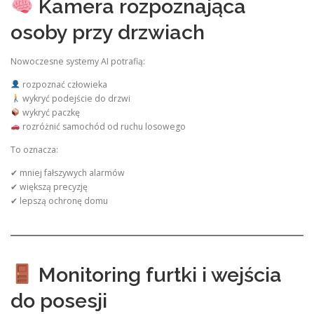
Kamera rozpoznająca
osoby przy drzwiach
Nowoczesne systemy AI potrafią:
rozpoznać człowieka
wykryć podejście do drzwi
wykryć paczkę
rozróżnić samochód od ruchu losowego
To oznacza:
✔ mniej fałszywych alarmów
✔ większą precyzję
✔ lepszą ochronę domu
Monitoring furtki i wejścia
do posesji