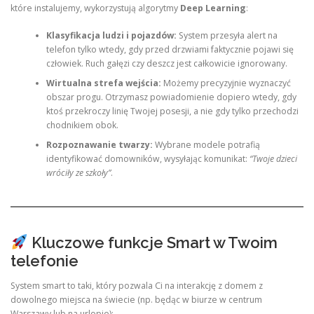
które instalujemy, wykorzystują algorytmy
Deep Learning
:
Klasyfikacja ludzi i pojazdów:
System przesyła alert na
telefon tylko wtedy, gdy przed drzwiami faktycznie pojawi się
człowiek. Ruch gałęzi czy deszcz jest całkowicie ignorowany.
Wirtualna strefa wejścia:
Możemy precyzyjnie wyznaczyć
obszar progu. Otrzymasz powiadomienie dopiero wtedy, gdy
ktoś przekroczy linię Twojej posesji, a nie gdy tylko przechodzi
chodnikiem obok.
Rozpoznawanie twarzy:
Wybrane modele potrafią
identyfikować domowników, wysyłając komunikat:
“Twoje dzieci
wróciły ze szkoły”
.
Kluczowe funkcje Smart w Twoim
telefonie
System smart to taki, który pozwala Ci na interakcję z domem z
dowolnego miejsca na świecie (np. będąc w biurze w centrum
Warszawy lub na urlopie):