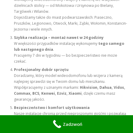
dzielnicach stolicy — od Mokotowa i Ursynowa po Bielany,
Targówek i Wilanów.
Dojeżdżamy także do miast podwarszawskich: Piaseczno,
Pruszków, Legionowo, Otwock, Marki, Ząbki, Wołomin, Konstancin-
Jeziorna i wiele innych.
Szybka realizacja – montaż nawet w 24 godziny
W większości przypadków instalację wykonujemy
tego samego
lub następnego dnia
.
Pracujemy 7 dni w tygodniu — bo bezpieczeństwo nie może
czekać.
Profesjonalny dobór sprzętu
Doradzamy, który model wideodomofonu lub wizjera z kamerą
najlepiej sprawdzi się w Twoim domu lub mieszkaniu.
Współpracujemy z uznanymi markami:
Hikvision, Dahua, Vidos,
Commax, BCS, Kenwei, Ezviz, Xiaomi
, dzięki czemu masz
gwarancję jakości.
Bezpieczeństwo i komfort użytkowania
Nasze instalacje chronią przed nieproszonymi gośćmi i pozwalają
zobaczyć, kto dzwoni do drzwi — nawet, gdy jesteś poza domem.
Zadzwoń
Oferujemy systemy z aplikacjami mobilnymi, powiadomieniami i
podglądem na żywo.