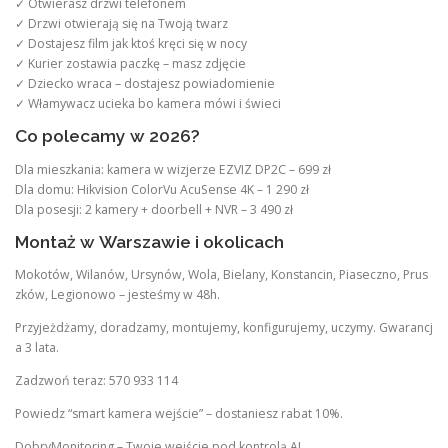
✓ Otwierasz drzwi telefonem
✓ Drzwi otwierają się na Twoją twarz
✓ Dostajesz film jak ktoś kręci się w nocy
✓ Kurier zostawia paczkę – masz zdjęcie
✓ Dziecko wraca – dostajesz powiadomienie
✓ Włamywacz ucieka bo kamera mówi i świeci
Co polecamy w 2026?
Dla mieszkania: kamera w wizjerze EZVIZ DP2C – 699 zł
Dla domu: Hikvision ColorVu AcuSense 4K – 1 290 zł
Dla posesji: 2 kamery + doorbell + NVR – 3 490 zł
Montaż w Warszawie i okolicach
Mokotów, Wilanów, Ursynów, Wola, Bielany, Konstancin, Piaseczno, Prus
zków, Legionowo – jesteśmy w 48h.
Przyjeżdżamy, doradzamy, montujemy, konfigurujemy, uczymy. Gwarancj
a 3 lata.
Zadzwoń teraz: 570 933 114
Powiedz “smart kamera wejście” – dostaniesz rabat 10%.
DobryMonitoring – Twoje wejście pod kontrolą AI.