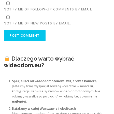
NOTIFY ME OF FOLLOW-UP COMMENTS BY EMAIL.
NOTIFY ME OF NEW POSTS BY EMAIL.
Dlaczego warto wybrać
wideodom.eu
?
Specjaliści od wideodomofonów i wizjerów z kamerą
Jesteśmy firmą wyspecjalizowaną wyłącznie w montażu,
konfiguracji i serwisie systemów wideo-domofonowych. Nie
robimy „wszystkiego po trochu” — robimy
to, co umiemy
najlepiej
.
Działamy w całej Warszawie i okolicach
Montujemy wideodomofony i wizjery z kamerą we wszystkich