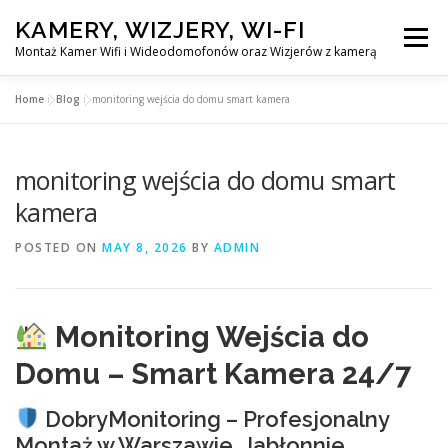
Skip
KAMERY, WIZJERY, WI-FI
to
Menu
content
Montaż Kamer Wifi i Wideodomofonów oraz Wizjerów z kamerą
Home
»
Blog
»
monitoring wejścia do domu smart kamera
GŁÓWNA
MONTAŻ KAMER WIFI W WARSZAWA
monitoring wejścia do domu smart
MONTAŻ WIDEDOMOFONÓW
kamera
POSTED ON
MAY 8, 2026
BY
ADMIN
MONTAŻU WIZJERÓW Z KAMERĄ
BLOG
EN
Monitoring Wejścia do
KONTAKT
Domu – Smart Kamera 24/7
DobryMonitoring – Profesjonalny
Montaż w Warszawie, Jabłonnie,