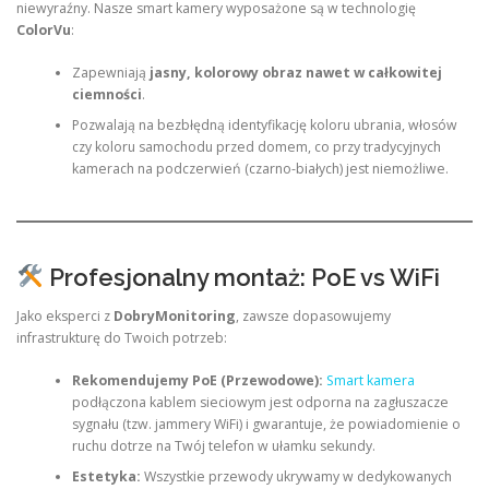
niewyraźny. Nasze smart kamery wyposażone są w technologię
ColorVu
:
Zapewniają
jasny, kolorowy obraz nawet w całkowitej
ciemności
.
Pozwalają na bezbłędną identyfikację koloru ubrania, włosów
czy koloru samochodu przed domem, co przy tradycyjnych
kamerach na podczerwień (czarno-białych) jest niemożliwe.
Profesjonalny montaż: PoE vs WiFi
Jako eksperci z
DobryMonitoring
, zawsze dopasowujemy
infrastrukturę do Twoich potrzeb:
Rekomendujemy PoE (Przewodowe):
Smart kamera
podłączona kablem sieciowym jest odporna na zagłuszacze
sygnału (tzw. jammery WiFi) i gwarantuje, że powiadomienie o
ruchu dotrze na Twój telefon w ułamku sekundy.
Estetyka:
Wszystkie przewody ukrywamy w dedykowanych