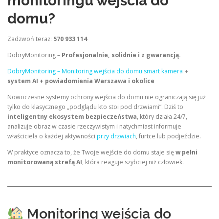
monitoringu wejścia do
domu?
Zadzwoń teraz:
570 933 114
DobryMonitoring –
Profesjonalnie, solidnie i z gwarancją.
DobryMonitoring – Monitoring wejścia do domu smart kamera
+
system AI + powiadomienia Warszawa i okolice
Nowoczesne systemy ochrony wejścia do domu nie ograniczają się już
tylko do klasycznego „podglądu kto stoi pod drzwiami”. Dziś to
inteligentny ekosystem bezpieczeństwa
, który działa 24/7,
analizuje obraz w czasie rzeczywistym i natychmiast informuje
właściciela o każdej aktywności
przy drzwiach
, furtce lub podjeździe.
W praktyce oznacza to, że Twoje wejście do domu staje się
w pełni
monitorowaną strefą AI
, która reaguje szybciej niż człowiek.
Monitoring wejścia do