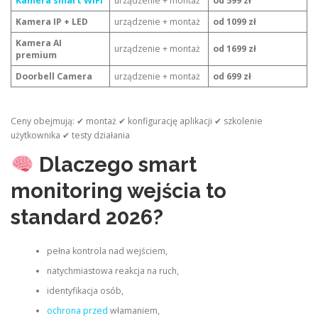
Kamera smart WiFi
urządzenie + montaż
od 599 zł
Kamera IP + LED
urządzenie + montaż
od 1099 zł
Kamera AI
urządzenie + montaż
od 1699 zł
premium
Doorbell Camera
urządzenie + montaż
od 699 zł
Ceny obejmują: ✔ montaż ✔ konfigurację aplikacji ✔ szkolenie
użytkownika ✔ testy działania
Dlaczego smart
monitoring wejścia to
standard 2026?
pełna kontrola nad wejściem,
natychmiastowa reakcja na ruch,
identyfikacja osób,
ochrona przed
włamaniem,