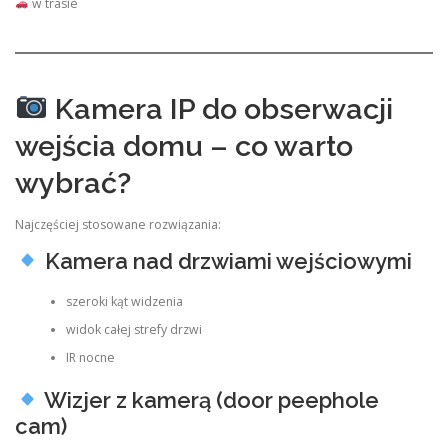
w trasie
Kamera IP do obserwacji
wejścia domu – co warto
wybrać?
Najczęściej stosowane rozwiązania:
Kamera nad drzwiami wejściowymi
szeroki kąt widzenia
widok całej strefy drzwi
IR nocne
Wizjer z kamerą (door peephole
cam)