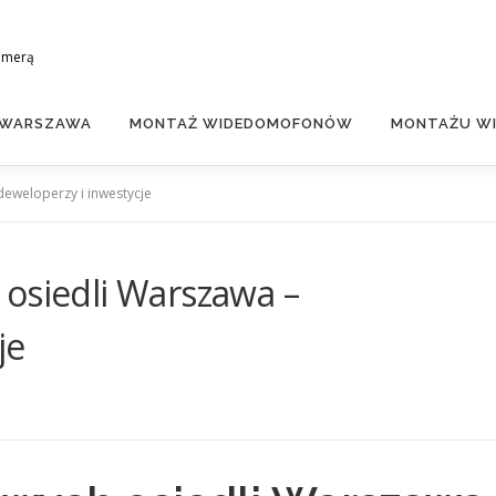
amerą
 WARSZAWA
MONTAŻ WIDEDOMOFONÓW
MONTAŻU WI
deweloperzy i inwestycje
osiedli Warszawa –
je