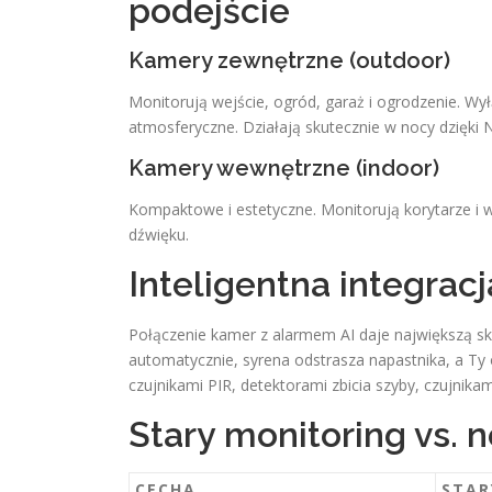
podejście
Kamery zewnętrzne (outdoor)
Monitorują wejście, ogród, garaż i ogrodzenie. Wy
atmosferyczne. Działają skutecznie w nocy dzięki Nig
Kamery wewnętrzne (indoor)
Kompaktowe i estetyczne. Monitorują korytarze i w
dźwięku.
Inteligentna integra
Połączenie kamer z alarmem AI daje największą sk
automatycznie, syrena odstrasza napastnika, a Ty
czujnikami PIR, detektorami zbicia szyby, czujnik
Stary monitoring vs.
CECHA
STAR