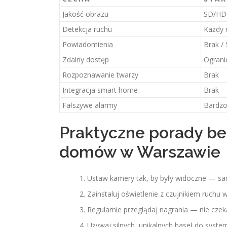
Jakość obrazu
SD/HD
Detekcja ruchu
Każdy 
Powiadomienia
Brak /
Zdalny dostęp
Ograni
Rozpoznawanie twarzy
Brak
Integracja smart home
Brak
Fałszywe alarmy
Bardzo
Praktyczne porady be
domów w Warszawie
Ustaw kamery tak, by były widoczne — s
Zainstaluj oświetlenie z czujnikiem ruchu 
Regularnie przeglądaj nagrania — nie czek
Używaj silnych, unikalnych haseł do systemu