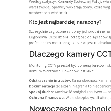
Według statystyk Komendy Stołecznej Policji, wła
warszawskiej. Sprawcy wybierają domy, które wyglą
nieobecności właścicieli.
Kto jest najbardziej narażony?
Szczególnie zagrożone są domy jednorodzinne na
Legionowa. Duże działki i odległość od sąsiadów
profesjonalny monitoring CCTV z AI jest tu absolut
Dlaczego kamery CCTV
Monitoring CCTV przestał być domeną banków i s
domu w Warszawie. Powodów jest kilka:
Odstraszanie intruzów:
Sama obecność kamer sp
Dokumentacja zdarzeń:
Nagrania to nieoceniony 
Spokój ducha:
Możliwość podglądu na żywo — bez
Ochrona finansowa:
Wiele ubezpieczycieli oferuj
Nowoczesne technolo