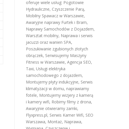
oferuje wiele usług:
Pogotowie
Hydrauliczne
,
Czyszczenie Parą
,
Mobilny Spawacz w Warszawie
,
Awaryjne naprawy Furtek i Bram
,
Naprawy Samochodów z Dojazdem
,
Warsztat mobilny
,
Naprawa i serwis
jacuzzi oraz wanien SPA
,
Poszukiwanie zgubionych złotych
obrączek
,
Serwisujemy Maszyny
Fitness w Warszawie
,
Agencja SEO
,
Taxi
,
Usługi elektryka
samochodowego z dojazdem
,
Montujemy płyty indukcyjne
,
Serwis
klimatyzacji w domu
,
naprawiamy
fotele
,
Montujemy wizjery z kamerą
i kamery wifi
,
Robimy filmy z drona
,
Awaryjnie otwieramy zamki
,
Flyxpress.pl
,
Serwis Kamer Wifi
,
SEO
Warszawa
,
Montaż, Naprawa,
Wymiana, Czyszczenie i