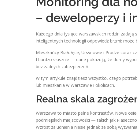
Monitoring dla n
– deweloperzy i i
Każdego dnia tysiące warszawskich rodzin zadają 
inteligentnych technologii odpowiedź brzmi: może b
Mieszkańcy Białołęce, Ursynowie i Pradze coraz cz
I bardzo słusznie — dane pokazują, że domy wypo
bez żadnych zabezpieczeń.
W tym artykule znajdziesz wszystko, czego potrz
lub mieszkania w Warszawie i okolicach.
Realna skala zagroż
Warszawa to miasto pełne kontrastów. Nowe osied
podmiejskich miejscowości — takich jak Piasecz
Wzrost zaludnienia niesie jednak ze sobą wyzwan