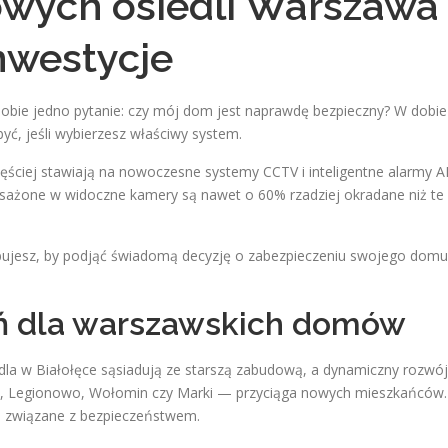
owych osiedli Warszawa
nwestycje
sobie jedno pytanie: czy mój dom jest naprawdę bezpieczny? W dobie
yć, jeśli wybierzesz właściwy system.
ęściej stawiają na nowoczesne systemy CCTV i inteligentne alarmy AI
sażone w widoczne kamery są nawet o 60% rzadziej okradane niż te
ebujesz, by podjąć świadomą decyzję o zabezpieczeniu swojego domu
eń dla warszawskich domów
la w Białołęce sąsiadują ze starszą zabudową, a dynamiczny rozwój
no, Legionowo, Wołomin czy Marki — przyciąga nowych mieszkańców.
ia związane z bezpieczeństwem.