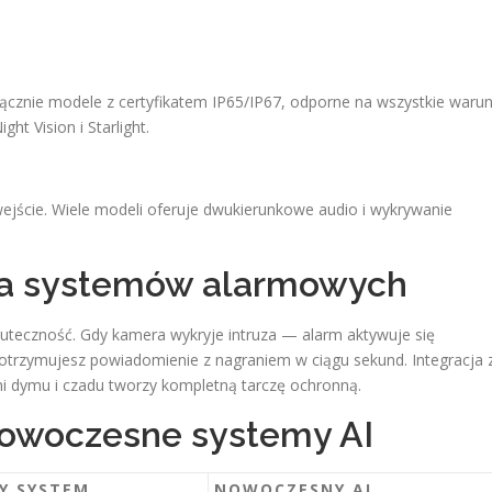
łącznie modele z certyfikatem IP65/IP67, odporne na wszystkie warun
ht Vision i Starlight.
ejście. Wiele modeli oferuje dwukierunkowe audio i wykrywanie
cja systemów alarmowych
uteczność. Gdy kamera wykryje intruza — alarm aktywuje się
 otrzymujesz powiadomienie z nagraniem w ciągu sekund. Integracja 
ami dymu i czadu tworzy kompletną tarczę ochronną.
 nowoczesne systemy AI
Y SYSTEM
NOWOCZESNY AI