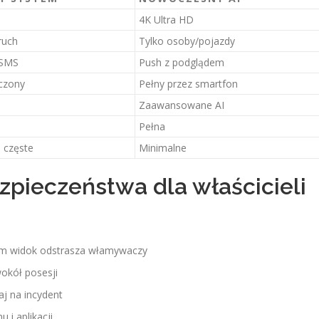
4K Ultra HD
ruch
Tylko osoby/pojazdy
 SMS
Push z podglądem
czony
Pełny przez smartfon
Zaawansowane AI
Pełna
 częste
Minimalne
zpieczeństwa dla właścicieli
am widok odstrasza włamywaczy
wokół posesji
aj na incydent
 i aplikacji