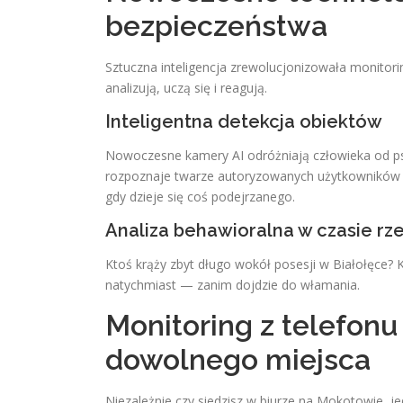
bezpieczeństwa
Sztuczna inteligencja zrewolucjonizowała monitor
analizują, uczą się i reagują.
Inteligentna detekcja obiektów
Nowoczesne kamery AI odróżniają człowieka od 
rozpoznaje twarze autoryzowanych użytkowników i 
gdy dzieje się coś podejrzanego.
Analiza behawioralna w czasie r
Ktoś krąży zbyt długo wokół posesji w Białołęce? 
natychmiast — zanim dojdzie do włamania.
Monitoring z telefonu
dowolnego miejsca
Niezależnie czy siedzisz w biurze na Mokotowie, je