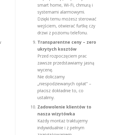
smart home, Wi-Fi, chmurą i
systemami alarmowymi.
Dzięki temu możesz sterować
wejściem, otwierać furtkę czy
drzwi z poziomu telefonu.
w
Transparentne ceny – zero
ukrytych kosztów
Przed rozpoczęciem prac
zawsze przedstawiamy jasną
wycenę.
Nie doliczamy
„niespodziewanych opłat” –
płacisz dokładnie to, co
ustalimy.
Zadowolenie klientów to
nasza wizytówka
Każdy montaż traktujemy
indywidualnie i z pełnym
zaangażowaniem.