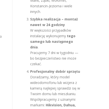
Marki, Ząbki, Wołomin,
Konstancin-Jeziorna i wiele
innych.
Szybka realizacja – montaż
nawet w 24 godziny
W większości przypadków
instalację wykonujemy
tego
go
samego lub następnego
dnia
.
Pracujemy 7 dni w tygodniu —
bo bezpieczeństwo nie może
czekać.
Profesjonalny dobór sprzętu
Doradzamy, który model
wideodomofonu lub wizjera z
kamerą najlepiej sprawdzi się w
Twoim domu lub mieszkaniu.
Współpracujemy z uznanymi
markami:
Hikvision, Dahua,