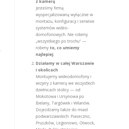
z kamerą
Jesteśmy firmą
wyspecjalizowaną wyłącznie w
montażu, konfiguracji i serwisie
systemów wideo-
domofonowych. Nie robimy
„wszystkiego po trochu” —
robimy
to, co umiemy
.
najlepiej
.
Działamy w całej Warszawie
i okolicach
Montujemy wideodomofony i
wizjery z kamerą we wszystkich
dzielnicach stolicy — od
Mokotowa i Ursynowa po
Bielany, Targówek i Wilanów.
Dojeżdżamy także do miast
podwarszawskich: Piaseczno,
Pruszków, Legionowo, Otwock,