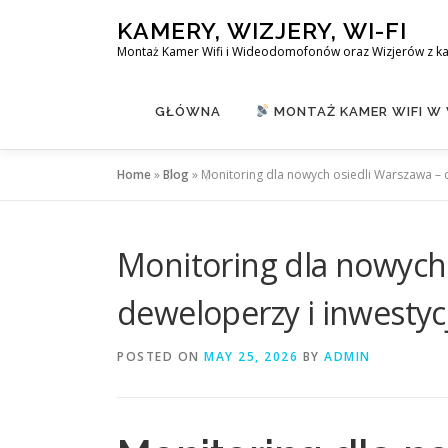
Skip
KAMERY, WIZJERY, WI-FI
to
Montaż Kamer Wifi i Wideodomofonów oraz Wizjerów z k
content
GŁÓWNA
MONTAŻ KAMER WIFI W
Home
»
Blog
»
Monitoring dla nowych osiedli Warszawa – 
Monitoring dla nowych 
deweloperzy i inwestyc
POSTED ON
MAY 25, 2026
BY
ADMIN