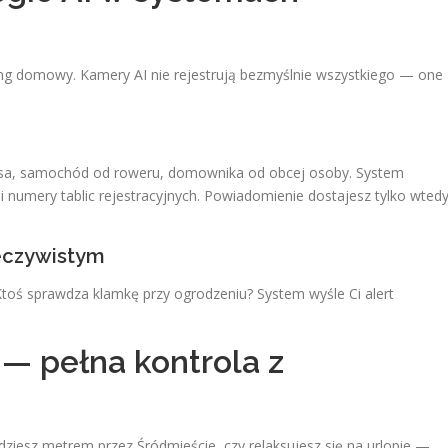
ing domowy. Kamery AI nie rejestrują bezmyślnie wszystkiego — one
psa, samochód od roweru, domownika od obcej osoby. System
numery tablic rejestracyjnych. Powiadomienie dostajesz tylko wtedy
zeczywistym
Ktoś sprawdza klamkę przy ogrodzeniu? System wyśle Ci alert
 — pełna kontrola z
dziesz metrem przez Śródmieście, czy relaksujesz się na urlopie —