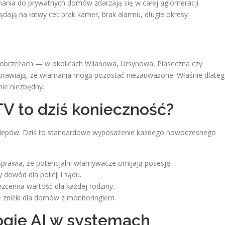
mania do prywatnych domów zdarzają się w całej aglomeracji
dają na łatwy cel: brak kamer, brak alarmu, długie okresy
 obrzeżach — w okolicach Wilanowa, Ursynowa, Piaseczna czy
 sprawiają, że włamania mogą pozostać niezauważone. Właśnie dlate
nie niezbędny.
 to dziś konieczność?
klepów. Dziś to standardowe wyposażenie każdego nowoczesnego
rawia, że potencjalni włamywacze omijają posesję.
dowód dla policji i sądu.
cenna wartość dla każdej rodziny.
e zniżki dla domów z monitoringiem.
gie AI w systemach