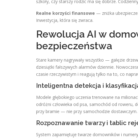
szkoły, czy starszy rodzic ma się dobrze. Codzienny
Realne korzyści finansowe
— zniżka ubezpieczen
Inwestycja, która się zwraca.
Rewolucja AI w dom
bezpieczeństwa
Stare kamery nagrywały wszystko — gałęzie drzew, 
dziesiątki fałszywych alarmów dziennie. Nowoczesn
czasie rzeczywistym i reagują tylko na to, co nap
Inteligentna detekcja i klasyfikac
Modele głębokiego uczenia trenowane na miliona
odróżni człowieka od psa, samochód od roweru, do
przy bramie — nie przy samochodzie dostawczym.
Rozpoznawanie twarzy i tablic re
System zapamiętuje twarze domowników i numery r