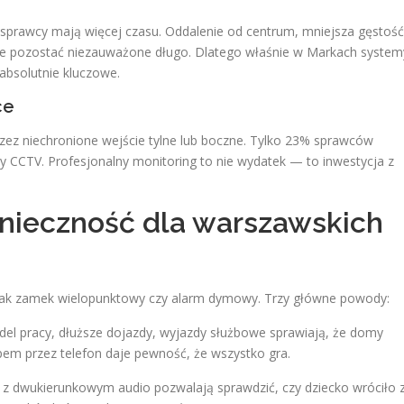
sprawcy mają więcej czasu. Oddalenie od centrum, mniejsza gęstość
że pozostać niezauważone długo. Dlatego właśnie w Markach system
absolutnie kluczowe.
ce
ez niechronione wejście tylne lub boczne. Tylko 23% sprawców
y CCTV. Profesjonalny monitoring to nie wydatek — to inwestycja z
nieczność dla warszawskich
o jak zamek wielopunktowy czy alarm dymowy. Trzy główne powody:
l pracy, dłuższe dojazdy, wyjazdy służbowe sprawiają, że domy
ępem przez telefon daje pewność, że wszystko gra.
 dwukierunkowym audio pozwalają sprawdzić, czy dziecko wróciło 