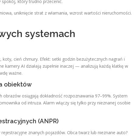
 spokój, który trudno przecenić.
iowa, uniknięcie strat z włamania, wzrost wartości nieruchomości.
owych systemach
koty, cień chmury. Efekt: setki godzin bezużytecznych nagrań i
e kamery AI działają zupełnie inaczej — analizują każdą klatkę w
rawdę ważne.
ja obiektów
ch obrazów osiągają dokładność rozpoznawania 97–99%. System
mownika od intruza. Alarm włączy się tylko przy nieznanej osobie
jestracyjnych (ANPR)
ejestracyjne znanych pojazdów. Obca twarz lub nieznane auto?