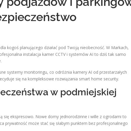
y podjazdów i parkingó
ezpieczeństwo
dla kogoś planującego działać pod Twoją nieobecność. W Markach,
fesjonalna instalacja kamer CCTV i systemów AI to dziś tak samo
.
sne systemy monitoringu, co odróżnia kamery AI od przestarzałych
 decyduje się na kompleksowe rozwiązania smart home security.
ieczeństwa w podmiejskiej
ą się ekspresowo. Nowe domy jednorodzinne i wille z ogrodami to
jąca prywatność może stać się słabym punktem bez profesjonalnego