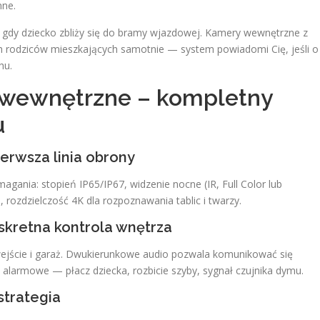
nne.
, gdy dziecko zbliży się do bramy wjazdowej. Kamery wewnętrzne z
h rodziców mieszkających samotnie — system powiadomi Cię, jeśli o
hu.
 wewnętrzne – kompletny
u
erwsza linia obrony
agania: stopień IP65/IP67, widzenie nocne (IR, Full Color lub
 rozdzielczość 4K dla rozpoznawania tablic i twarzy.
skretna kontrola wnętrza
wejście i garaż. Dwukierunkowe audio pozwala komunikować się
larmowe — płacz dziecka, rozbicie szyby, sygnał czujnika dymu.
strategia