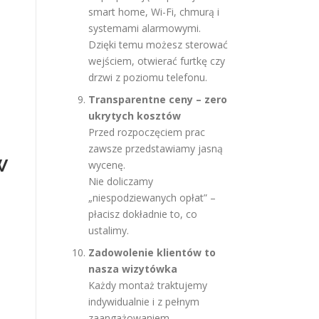
smart home, Wi-Fi, chmurą i
systemami alarmowymi.
Dzięki temu możesz sterować
wejściem, otwierać furtkę czy
drzwi z poziomu telefonu.
Transparentne ceny – zero
ukrytych kosztów
Przed rozpoczęciem prac
zawsze przedstawiamy jasną
w
wycenę.
Nie doliczamy
„niespodziewanych opłat” –
płacisz dokładnie to, co
ustalimy.
Zadowolenie klientów to
nasza wizytówka
Każdy montaż traktujemy
indywidualnie i z pełnym
zaangażowaniem.