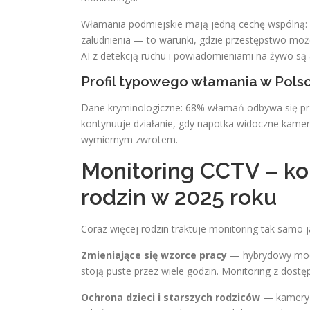
Włamania podmiejskie mają jedną cechę wspólną: 
zaludnienia — to warunki, gdzie przestępstwo mo
AI z detekcją ruchu i powiadomieniami na żywo są 
Profil typowego włamania w Pols
Dane kryminologiczne: 68% włamań odbywa się prz
kontynuuje działanie, gdy napotka widoczne kamer
wymiernym zwrotem.
Monitoring CCTV – ko
rodzin w 2025 roku
Coraz więcej rodzin traktuje monitoring tak sam
Zmieniające się wzorce pracy
— hybrydowy mode
stoją puste przez wiele godzin. Monitoring z dost
Ochrona dzieci i starszych rodziców
— kamery z