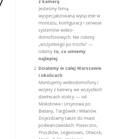
w
z kamerą
Jesteśmy firmą
wyspecjalizowaną wyłącznie w
montażu, konfiguracji i serwisie
systemów wideo-
domofonowych. Nie robimy
„wszystkiego po trochu” —
robimy
to, co umiemy
najlepiej
.
Działamy w całej Warszawie
i okolicach
Montujemy wideodomofony i
wizjery z kamerą we wszystkich
dzielnicach stolicy — od
Mokotowa i Ursynowa po
Bielany, Targówek i Wilanów.
Dojeżdżamy także do miast
podwarszawskich: Piaseczno,
Pruszków, Legionowo, Otwock,