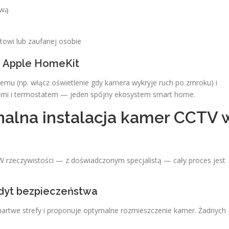
ową
owi lub zaufanej osobie
i Apple HomeKit
emu (np. włącz oświetlenie gdy kamera wykryje ruch po zmroku) i
etami i termostatem — jeden spójny ekosystem smart home.
nalna instalacja kamer CCTV 
 W rzeczywistości — z doświadczonym specjalistą — cały proces jest
audyt bezpieczeństwa
 martwe strefy i proponuje optymalne rozmieszczenie kamer. Żadnych