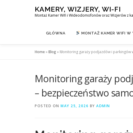
Skip
KAMERY, WIZJERY, WI-FI
to
Montaż Kamer Wifi i Wideodomofonów oraz Wizjerów z k
content
GŁÓWNA
MONTAŻ KAMER WIFI W
Home
»
Blog
»
Monitoring garaży podjazdów i parkingów
Monitoring garaży pod
– bezpieczeństwo sam
POSTED ON
MAY 25, 2026
BY
ADMIN