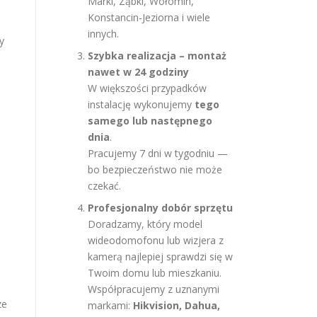
Marki, Ząbki, Wołomin,
Konstancin-Jeziorna i wiele
innych.
y
Szybka realizacja – montaż
nawet w 24 godziny
W większości przypadków
instalację wykonujemy
tego
samego lub następnego
dnia
.
Pracujemy 7 dni w tygodniu —
bo bezpieczeństwo nie może
czekać.
Profesjonalny dobór sprzętu
Doradzamy, który model
wideodomofonu lub wizjera z
kamerą najlepiej sprawdzi się w
Twoim domu lub mieszkaniu.
Współpracujemy z uznanymi
ze
markami:
Hikvision, Dahua,