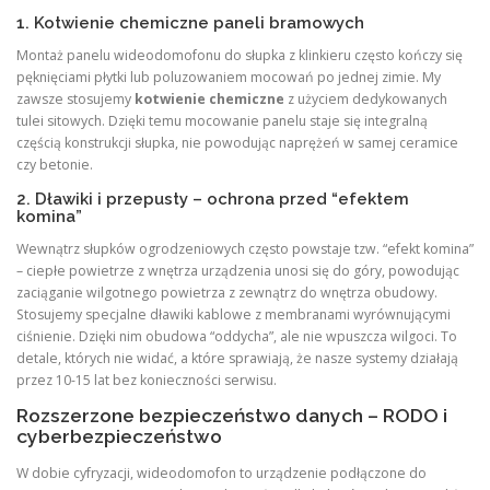
1. Kotwienie chemiczne paneli bramowych
Montaż panelu wideodomofonu do słupka z klinkieru często kończy się
pęknięciami płytki lub poluzowaniem mocowań po jednej zimie. My
zawsze stosujemy
kotwienie chemiczne
z użyciem dedykowanych
tulei sitowych. Dzięki temu mocowanie panelu staje się integralną
częścią konstrukcji słupka, nie powodując naprężeń w samej ceramice
czy betonie.
2. Dławiki i przepusty – ochrona przed “efektem
komina”
Wewnątrz słupków ogrodzeniowych często powstaje tzw. “efekt komina”
– ciepłe powietrze z wnętrza urządzenia unosi się do góry, powodując
zaciąganie wilgotnego powietrza z zewnątrz do wnętrza obudowy.
Stosujemy specjalne dławiki kablowe z membranami wyrównującymi
ciśnienie. Dzięki nim obudowa “oddycha”, ale nie wpuszcza wilgoci. To
detale, których nie widać, a które sprawiają, że nasze systemy działają
przez 10-15 lat bez konieczności serwisu.
Rozszerzone bezpieczeństwo danych – RODO i
cyberbezpieczeństwo
W dobie cyfryzacji, wideodomofon to urządzenie podłączone do