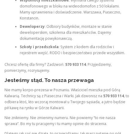
Wspólnoty mieszkaniowe
: Wymiana całego systemu
domofonowego w bloku na wideodomofon z 50 lokalami.
Mamy uprawnienia i doświadczenie. Warszawa, Piaseczno,
Konstancin.
Deweloperzy
: Odbiory budynków, montaże w stanie
deweloperskim, szkolenia dla mieszkańców. Dajemy
dokumentację powykonawczą.
Szkoły i przedszkola
: System z kodem dla rodziców i
rejestrem wejść. RODO i bezpieczeństwo przede wszystkim.
Chcesz ofertę dla firmy? Zadzwoń:
570 933 114
. Przyjedziemy,
pomierzymy, rozrysujemy.
Jesteśmy stąd. To nasza przewaga
Nie mamy korpo-prezesa w Poznaniu. Właściciel mieszka pod Górą
Kalwarią. Technicy są z Piaseczna i Warki. Jak dzwonisz na
570 933 114
, to
odbiera ktoś, kto wczoraj montował u Twojego sąsiada, a jutro będzie
pił kawę na rynku w Górze Kalwarii.
Nie znikniemy. Nie zmienimy numeru. Nie powiemy “to nie nasza
sprawa”. Bo my tu pracujemy i tu mamy opinie do stracenia.
Dlatego jak coś nie działa, to przyjeżdżamy. Jak masz pytanie po pół