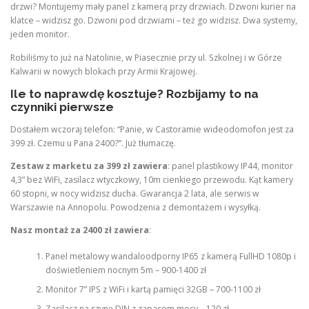
drzwi? Montujemy mały panel z kamerą przy drzwiach. Dzwoni kurier na
klatce – widzisz go. Dzwoni pod drzwiami – też go widzisz. Dwa systemy,
jeden monitor.
Robiliśmy to już na Natolinie, w Piasecznie przy ul. Szkolnej i w Górze
Kalwarii w nowych blokach przy Armii Krajowej.
Ile to naprawdę kosztuje? Rozbijamy to na
czynniki pierwsze
Dostałem wczoraj telefon: “Panie, w Castoramie wideodomofon jest za
399 zł. Czemu u Pana 2400?”. Już tłumaczę.
Zestaw z marketu za 399 zł zawiera
: panel plastikowy IP44, monitor
4,3” bez WiFi, zasilacz wtyczkowy, 10m cienkiego przewodu. Kąt kamery
60 stopni, w nocy widzisz ducha. Gwarancja 2 lata, ale serwis w
Warszawie na Annopolu. Powodzenia z demontażem i wysyłką.
Nasz montaż za 2400 zł zawiera
:
Panel metalowy wandaloodporny IP65 z kamerą FullHD 1080p i
doświetleniem nocnym 5m – 900-1400 zł
Monitor 7” IPS z WiFi i kartą pamięci 32GB – 700-1100 zł
Zasilacz na szynę DIN z zapasem mocy – 120 zł