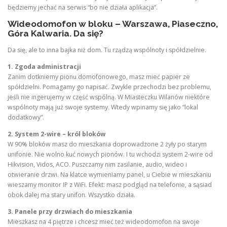
będziemy jechać na serwis “bo nie działa aplikacja”.
Wideodomofon w bloku – Warszawa, Piaseczno,
Góra Kalwaria. Da się?
Da się, ale to inna bajka niż dom. Tu rządzą wspólnoty i spółdzielnie.
1. Zgoda administracji
Zanim dotkniemy pionu domofonowego, masz mieć papier ze
spółdzielni. Pomagamy go napisać. Zwykle przechodzi bez problemu,
jeśli nie ingerujemy w część wspólną. W Miasteczku Wilanów niektóre
wspólnoty mają już swoje systemy. Wtedy wpinamy się jako “lokal
dodatkowy”.
2. System 2-wire – król bloków
W 90% bloków masz do mieszkania doprowadzone 2 żyły po starym
unifonie. Nie wolno kuć nowych pionów. I tu wchodzi system 2-wire od
Hikvision, Vidos, ACO. Puszczamy nim zasilanie, audio, wideo i
otwieranie drzwi. Na klatce wymieniamy panel, u Ciebie w mieszkaniu
wieszamy monitor IP z WiFi. Efekt: masz podgląd na telefonie, a sąsiad
obok dalej ma stary unifon. Wszystko działa.
3. Panele przy drzwiach do mieszkania
Mieszkasz na 4 piętrze i chcesz mieć też wideodomofon na swoje