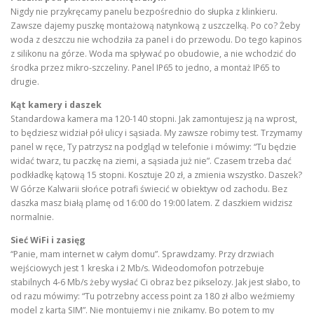
Nigdy nie przykręcamy panelu bezpośrednio do słupka z klinkieru.
Zawsze dajemy puszkę montażową natynkową z uszczelką. Po co? Żeby
woda z deszczu nie wchodziła za panel i do przewodu. Do tego kapinos
z silikonu na górze. Woda ma spływać po obudowie, a nie wchodzić do
środka przez mikro-szczeliny. Panel IP65 to jedno, a montaż IP65 to
drugie.
Kąt kamery i daszek
Standardowa kamera ma 120-140 stopni. Jak zamontujesz ją na wprost,
to będziesz widział pół ulicy i sąsiada. My zawsze robimy test. Trzymamy
panel w ręce, Ty patrzysz na podgląd w telefonie i mówimy: “Tu będzie
widać twarz, tu paczkę na ziemi, a sąsiada już nie”. Czasem trzeba dać
podkładkę kątową 15 stopni. Kosztuje 20 zł, a zmienia wszystko. Daszek?
W Górze Kalwarii słońce potrafi świecić w obiektyw od zachodu. Bez
daszka masz białą plamę od 16:00 do 19:00 latem. Z daszkiem widzisz
normalnie.
Sieć WiFi i zasięg
“Panie, mam internet w całym domu”. Sprawdzamy. Przy drzwiach
wejściowych jest 1 kreska i 2 Mb/s. Wideodomofon potrzebuje
stabilnych 4-6 Mb/s żeby wysłać Ci obraz bez pikselozy. Jak jest słabo, to
od razu mówimy: “Tu potrzebny access point za 180 zł albo weźmiemy
model z kartą SIM”. Nie montujemy i nie znikamy. Bo potem to my