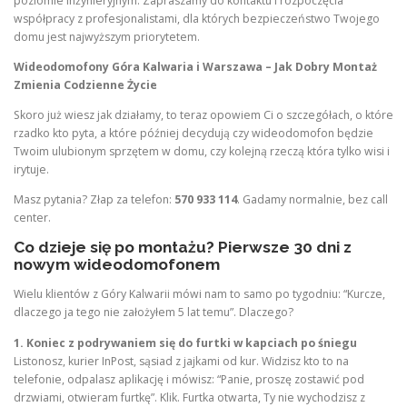
poziomie inżynieryjnym. Zapraszamy do kontaktu i rozpoczęcia
współpracy z profesjonalistami, dla których bezpieczeństwo Twojego
domu jest najwyższym priorytetem.
Wideodomofony Góra Kalwaria i Warszawa – Jak Dobry Montaż
Zmienia Codzienne Życie
Skoro już wiesz jak działamy, to teraz opowiem Ci o szczegółach, o które
rzadko kto pyta, a które później decydują czy wideodomofon będzie
Twoim ulubionym sprzętem w domu, czy kolejną rzeczą która tylko wisi i
irytuje.
Masz pytania? Złap za telefon:
570 933 114
. Gadamy normalnie, bez call
center.
Co dzieje się po montażu? Pierwsze 30 dni z
nowym wideodomofonem
Wielu klientów z Góry Kalwarii mówi nam to samo po tygodniu: “Kurcze,
dlaczego ja tego nie założyłem 5 lat temu”. Dlaczego?
1. Koniec z podrywaniem się do furtki w kapciach po śniegu
Listonosz, kurier InPost, sąsiad z jajkami od kur. Widzisz kto to na
telefonie, odpalasz aplikację i mówisz: “Panie, proszę zostawić pod
drzwiami, otwieram furtkę”. Klik. Furtka otwarta, Ty nie wychodzisz z