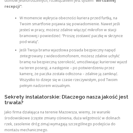
domów jednorodzinnych, rozwiązaniem jest system
“wirtualnej
recepcji”
:
W momencie wykrycia obecności kuriera przed furtką, na
Twoim smartfonie pojawia się powiadomienie. Nawet jeśli
jesteś w pracy, możesz zdalnie włączyć mikrofon w stacji
bramowej i powiedzieć: “Proszę zostawić paczkę w skrzynce
pod wiatą”.
Jeśli Twoja brama wjazdowa posiada bezpieczny napęd
zintegrowany z wideodomofonem, możesz zdalnie uchylić
bramę na bezpieczną szerokość, umożliwiając kurierowi wjazd
na teren posesji, a następnie – po potwierdzeniu przez
kamerę, że paczka została odłożona – zdalnie ją zamknąć.
Wszystko to dzieje się w czasie rzeczywistym, pod Twoim
pełnym nadzorem wizualnym.
Sekrety instalatorskie: Dlaczego nasza jakość jest
trwała?
Jako firma działająca na terenie Mazowsza, wiemy, że warunki
środowiskowe (częste zmiany ciśnienia, duża wilgotność w dolinach
rzek, zasolenie dróg zimą) wymagają szczególnego podejścia do
montażu mechanicznego.