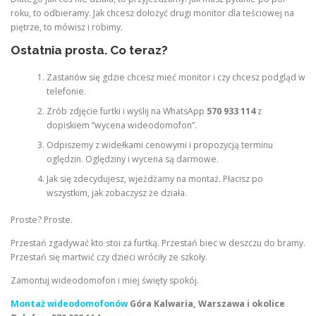
roku, to odbieramy. Jak chcesz dołożyć drugi monitor dla teściowej na
piętrze, to mówisz i robimy.
Ostatnia prosta. Co teraz?
Zastanów się gdzie chcesz mieć monitor i czy chcesz podgląd w
telefonie.
Zrób zdjęcie furtki i wyślij na WhatsApp
570 933 114
z
dopiskiem “wycena wideodomofon”.
Odpiszemy z widełkami cenowymi i propozycją terminu
oględzin. Oględziny i wycena są darmowe.
Jak się zdecydujesz, wjeżdżamy na montaż. Płacisz po
wszystkim, jak zobaczysz że działa.
Proste? Proste.
Przestań zgadywać kto stoi za furtką. Przestań biec w deszczu do bramy.
Przestań się martwić czy dzieci wróciły ze szkoły.
Zamontuj wideodomofon i miej święty spokój.
Montaż wideodomofonów
Góra Kalwaria, Warszawa i okolice