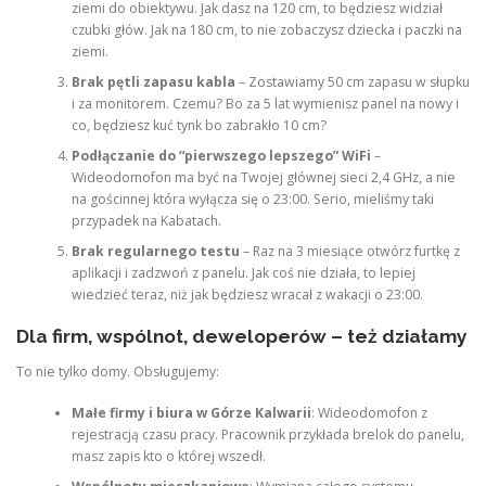
ziemi do obiektywu. Jak dasz na 120 cm, to będziesz widział
czubki głów. Jak na 180 cm, to nie zobaczysz dziecka i paczki na
ziemi.
Brak pętli zapasu kabla
– Zostawiamy 50 cm zapasu w słupku
i za monitorem. Czemu? Bo za 5 lat wymienisz panel na nowy i
co, będziesz kuć tynk bo zabrakło 10 cm?
Podłączanie do “pierwszego lepszego” WiFi
–
Wideodomofon ma być na Twojej głównej sieci 2,4 GHz, a nie
na gościnnej która wyłącza się o 23:00. Serio, mieliśmy taki
przypadek na Kabatach.
Brak regularnego testu
– Raz na 3 miesiące otwórz furtkę z
aplikacji i zadzwoń z panelu. Jak coś nie działa, to lepiej
wiedzieć teraz, niż jak będziesz wracał z wakacji o 23:00.
Dla firm, wspólnot, deweloperów – też działamy
To nie tylko domy. Obsługujemy:
Małe firmy i biura w Górze Kalwarii
: Wideodomofon z
rejestracją czasu pracy. Pracownik przykłada brelok do panelu,
masz zapis kto o której wszedł.