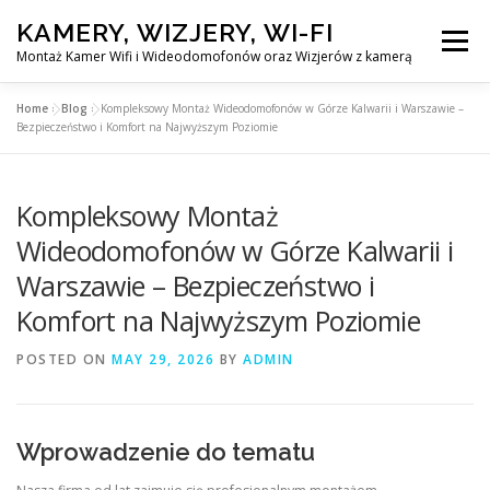
Skip
KAMERY, WIZJERY, WI-FI
to
Menu
content
Montaż Kamer Wifi i Wideodomofonów oraz Wizjerów z kamerą
Home
»
Blog
»
Kompleksowy Montaż Wideodomofonów w Górze Kalwarii i Warszawie –
GŁÓWNA
MONTAŻ KAMER WIFI W WARSZAWA
Bezpieczeństwo i Komfort na Najwyższym Poziomie
Kompleksowy Montaż
MONTAŻ WIDEDOMOFONÓW
Wideodomofonów w Górze Kalwarii i
Warszawie – Bezpieczeństwo i
MONTAŻU WIZJERÓW Z KAMERĄ
BLOG
Komfort na Najwyższym Poziomie
EN
POSTED ON
MAY 29, 2026
BY
ADMIN
KONTAKT
Wprowadzenie do tematu