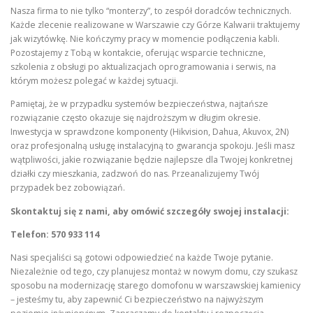
Nasza firma to nie tylko “monterzy”, to zespół doradców technicznych.
Każde zlecenie realizowane w Warszawie czy Górze Kalwarii traktujemy
jak wizytówkę. Nie kończymy pracy w momencie podłączenia kabli.
Pozostajemy z Tobą w kontakcie, oferując wsparcie techniczne,
szkolenia z obsługi po aktualizacjach oprogramowania i serwis, na
którym możesz polegać w każdej sytuacji.
Pamiętaj, że w przypadku systemów bezpieczeństwa, najtańsze
rozwiązanie często okazuje się najdroższym w długim okresie.
Inwestycja w sprawdzone komponenty (Hikvision, Dahua, Akuvox, 2N)
oraz profesjonalną usługę instalacyjną to gwarancja spokoju. Jeśli masz
wątpliwości, jakie rozwiązanie będzie najlepsze dla Twojej konkretnej
działki czy mieszkania, zadzwoń do nas. Przeanalizujemy Twój
przypadek bez zobowiązań.
Skontaktuj się z nami, aby omówić szczegóły swojej instalacji:
Telefon:
570 933 114
Nasi specjaliści są gotowi odpowiedzieć na każde Twoje pytanie.
Niezależnie od tego, czy planujesz montaż w nowym domu, czy szukasz
sposobu na modernizację starego domofonu w warszawskiej kamienicy
– jesteśmy tu, aby zapewnić Ci bezpieczeństwo na najwyższym