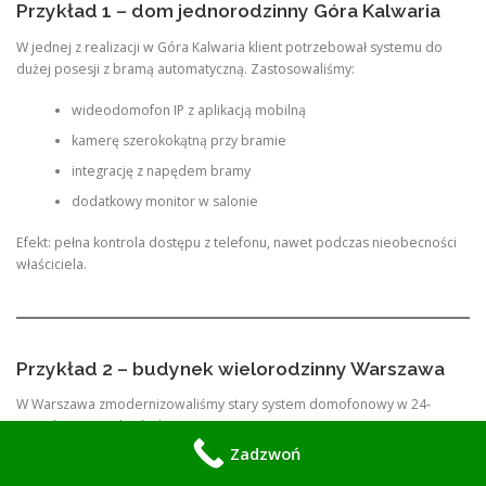
Przykład 1 – dom jednorodzinny Góra Kalwaria
W jednej z realizacji w Góra Kalwaria klient potrzebował systemu do
dużej posesji z bramą automatyczną. Zastosowaliśmy:
wideodomofon IP z aplikacją mobilną
kamerę szerokokątną przy bramie
integrację z napędem bramy
dodatkowy monitor w salonie
Efekt: pełna kontrola dostępu z telefonu, nawet podczas nieobecności
właściciela.
Przykład 2 – budynek wielorodzinny Warszawa
W Warszawa zmodernizowaliśmy stary system domofonowy w 24-
mieszkaniowym budynku:
Zadzwoń
wymiana centralnej stacji wejściowej