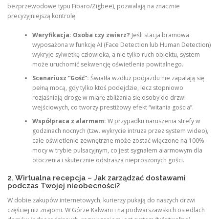
bezprzewodowe typu Fibaro/Zigbee), pozwalają na znacznie
precyzyjniejszą kontrolę:
Weryfikacja: Osoba czy zwierz?
Jeśli stacja bramowa
wyposażona w funkcję AI (Face Detection lub Human Detection)
wykryje sylwetkę człowieka, a nie tylko ruch obiektu, system
może uruchomić sekwencję oświetlenia powitalnego.
Scenariusz “Gość”:
Światła wzdłuż podjazdu nie zapalają się
pełną mocą, gdy tylko ktoś podejdzie, lecz stopniowo
rozjaśniają drogę w miarę zbliżania się osoby do drzwi
wejściowych, co tworzy prestiżowy efekt “witania gościa”.
Współpraca z alarmem:
W przypadku naruszenia strefy w
godzinach nocnych (tzw. wykrycie intruza przez system wideo),
całe oświetlenie zewnętrzne może zostać włączone na 100%
mocy w trybie pulsacyjnym, co jest sygnałem alarmowym dla
otoczenia i skutecznie odstrasza nieproszonych gości.
2. Wirtualna recepcja – Jak zarządzać dostawami
podczas Twojej nieobecności?
W dobie zakupów internetowych, kurierzy pukają do naszych drzwi
częściej niż znajomi. W Górze Kalwarii i na podwarszawskich osiedlach