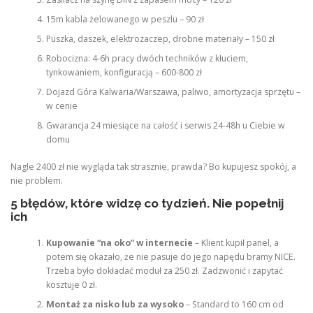
15m kabla żelowanego w peszlu – 90 zł
Puszka, daszek, elektrozaczep, drobne materiały – 150 zł
Robocizna: 4-6h pracy dwóch techników z kłuciem,
tynkowaniem, konfiguracją – 600-800 zł
Dojazd Góra Kalwaria/Warszawa, paliwo, amortyzacja sprzętu –
w cenie
Gwarancja 24 miesiące na całość i serwis 24-48h u Ciebie w
domu
Nagle 2400 zł nie wygląda tak strasznie, prawda? Bo kupujesz spokój, a
nie problem.
5 błędów, które widzę co tydzień. Nie popełnij
ich
Kupowanie “na oko” w internecie
– Klient kupił panel, a
potem się okazało, że nie pasuje do jego napędu bramy NICE.
Trzeba było dokładać moduł za 250 zł. Zadzwonić i zapytać
kosztuje 0 zł.
Montaż za nisko lub za wysoko
– Standard to 160 cm od