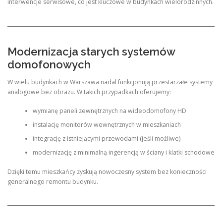
interwencje serwisowe, co jest kluczowe w budynkach wielorodzinnych.
Modernizacja starych systemów
domofonowych
W wielu budynkach w Warszawa nadal funkcjonują przestarzałe systemy
analogowe bez obrazu. W takich przypadkach oferujemy:
wymianę paneli zewnętrznych na wideodomofony HD
instalację monitorów wewnętrznych w mieszkaniach
integrację z istniejącymi przewodami (jeśli możliwe)
modernizację z minimalną ingerencją w ściany i klatki schodowe
Dzięki temu mieszkańcy zyskują nowoczesny system bez konieczności
generalnego remontu budynku.