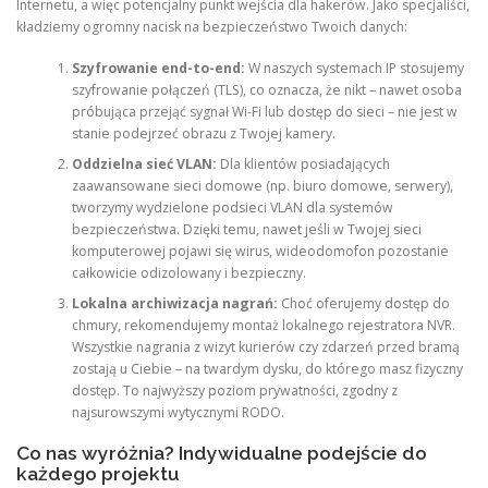
Internetu, a więc potencjalny punkt wejścia dla hakerów. Jako specjaliści,
kładziemy ogromny nacisk na bezpieczeństwo Twoich danych:
Szyfrowanie end-to-end:
W naszych systemach IP stosujemy
szyfrowanie połączeń (TLS), co oznacza, że nikt – nawet osoba
próbująca przejąć sygnał Wi-Fi lub dostęp do sieci – nie jest w
stanie podejrzeć obrazu z Twojej kamery.
Oddzielna sieć VLAN:
Dla klientów posiadających
zaawansowane sieci domowe (np. biuro domowe, serwery),
tworzymy wydzielone podsieci VLAN dla systemów
bezpieczeństwa. Dzięki temu, nawet jeśli w Twojej sieci
komputerowej pojawi się wirus, wideodomofon pozostanie
całkowicie odizolowany i bezpieczny.
Lokalna archiwizacja nagrań:
Choć oferujemy dostęp do
chmury, rekomendujemy montaż lokalnego rejestratora NVR.
Wszystkie nagrania z wizyt kurierów czy zdarzeń przed bramą
zostają u Ciebie – na twardym dysku, do którego masz fizyczny
dostęp. To najwyższy poziom prywatności, zgodny z
najsurowszymi wytycznymi RODO.
Co nas wyróżnia? Indywidualne podejście do
każdego projektu