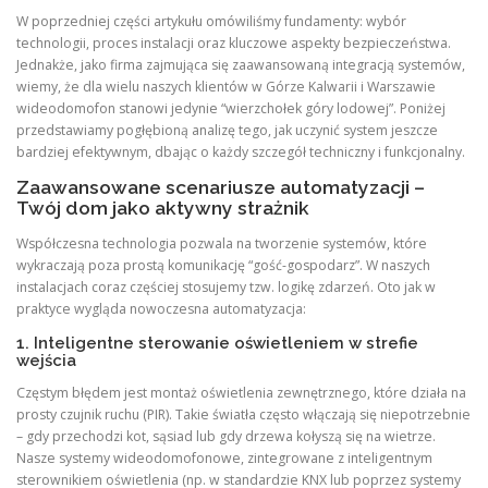
W poprzedniej części artykułu omówiliśmy fundamenty: wybór
technologii, proces instalacji oraz kluczowe aspekty bezpieczeństwa.
Jednakże, jako firma zajmująca się zaawansowaną integracją systemów,
wiemy, że dla wielu naszych klientów w Górze Kalwarii i Warszawie
wideodomofon stanowi jedynie “wierzchołek góry lodowej”. Poniżej
przedstawiamy pogłębioną analizę tego, jak uczynić system jeszcze
bardziej efektywnym, dbając o każdy szczegół techniczny i funkcjonalny.
Zaawansowane scenariusze automatyzacji –
Twój dom jako aktywny strażnik
Współczesna technologia pozwala na tworzenie systemów, które
wykraczają poza prostą komunikację “gość-gospodarz”. W naszych
instalacjach coraz częściej stosujemy tzw. logikę zdarzeń. Oto jak w
praktyce wygląda nowoczesna automatyzacja:
1. Inteligentne sterowanie oświetleniem w strefie
wejścia
Częstym błędem jest montaż oświetlenia zewnętrznego, które działa na
prosty czujnik ruchu (PIR). Takie światła często włączają się niepotrzebnie
– gdy przechodzi kot, sąsiad lub gdy drzewa kołyszą się na wietrze.
Nasze systemy wideodomofonowe, zintegrowane z inteligentnym
sterownikiem oświetlenia (np. w standardzie KNX lub poprzez systemy