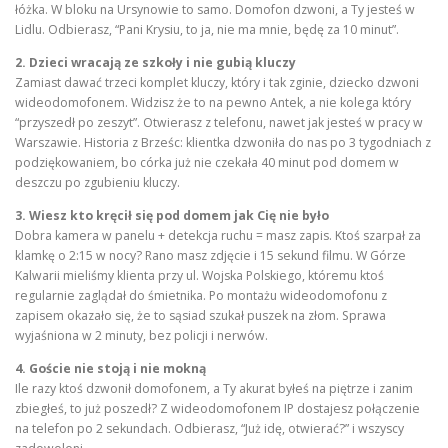
łóżka. W bloku na Ursynowie to samo. Domofon dzwoni, a Ty jesteś w
Lidlu. Odbierasz, “Pani Krysiu, to ja, nie ma mnie, będę za 10 minut”.
2. Dzieci wracają ze szkoły i nie gubią kluczy
Zamiast dawać trzeci komplet kluczy, który i tak zginie, dziecko dzwoni
wideodomofonem. Widzisz że to na pewno Antek, a nie kolega który
“przyszedł po zeszyt”. Otwierasz z telefonu, nawet jak jesteś w pracy w
Warszawie. Historia z Brześc: klientka dzwoniła do nas po 3 tygodniach z
podziękowaniem, bo córka już nie czekała 40 minut pod domem w
deszczu po zgubieniu kluczy.
3. Wiesz kto kręcił się pod domem jak Cię nie było
Dobra kamera w panelu + detekcja ruchu = masz zapis. Ktoś szarpał za
klamkę o 2:15 w nocy? Rano masz zdjęcie i 15 sekund filmu. W Górze
Kalwarii mieliśmy klienta przy ul. Wojska Polskiego, któremu ktoś
regularnie zaglądał do śmietnika. Po montażu wideodomofonu z
zapisem okazało się, że to sąsiad szukał puszek na złom. Sprawa
wyjaśniona w 2 minuty, bez policji i nerwów.
4. Goście nie stoją i nie mokną
Ile razy ktoś dzwonił domofonem, a Ty akurat byłeś na piętrze i zanim
zbiegłeś, to już poszedł? Z wideodomofonem IP dostajesz połączenie
na telefon po 2 sekundach. Odbierasz, “Już idę, otwierać?” i wszyscy