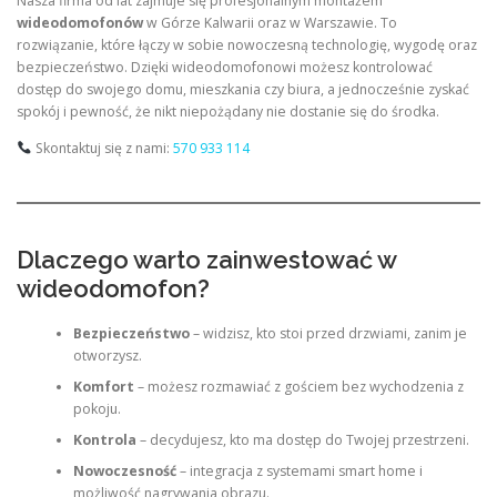
Nasza firma od lat zajmuje się profesjonalnym montażem
wideodomofonów
w Górze Kalwarii oraz w Warszawie. To
rozwiązanie, które łączy w sobie nowoczesną technologię, wygodę oraz
bezpieczeństwo. Dzięki wideodomofonowi możesz kontrolować
dostęp do swojego domu, mieszkania czy biura, a jednocześnie zyskać
spokój i pewność, że nikt niepożądany nie dostanie się do środka.
Skontaktuj się z nami:
570 933 114
Dlaczego warto zainwestować w
wideodomofon?
Bezpieczeństwo
– widzisz, kto stoi przed drzwiami, zanim je
otworzysz.
Komfort
– możesz rozmawiać z gościem bez wychodzenia z
pokoju.
Kontrola
– decydujesz, kto ma dostęp do Twojej przestrzeni.
Nowoczesność
– integracja z systemami smart home i
możliwość nagrywania obrazu.