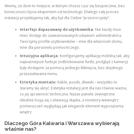
Wiemy, że dom to miejsce, w którym chcesz czuć się bezpiecznie, bez
konieczności bycia ekspertem od technologii. Dlatego cały proces
instalacji projektujemy tak, aby był dla Ciebie “przezroczysty”:
Interfejs dopasowany do użytkownika:
Nie każdy musi
mieć dostęp do zaawansowanych ustawień administratora.
Tworzymy profile użytkowników – inne dla właścicieli domu,
inne dla personelu pomocniczego.
Intuicyjna aplikacja:
Konfigurujemy aplikację mobilną tak, aby
najważniejsze funkcje (odblokowanie furtki, podgląd z kamery)
były dostępne za pomocą jednego kliknięcia, bez zbędnego
przeszukiwania menu.
Estetyka montażu:
Kable, puszki, dławiki – wszystko to
staramy się ukryć. Estetyka instalacji jest dla nas równie ważna,
co jej sprawność techniczna. Nasze panele zewnętrzne
idealnie licują się z elewacją słupka, a monitory wewnątrz
pomieszczeń wyglądają jak elegancki element wyposażenia
wnętrz.
Dlaczego Góra Kalwaria i Warszawa wybierają
właśnie nas?