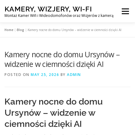
Skip
KAMERY, WIZJERY, WI-FI
to
Menu
content
Montaż Kamer Wifi i Wideodomofonów oraz Wizjerów z kamerą
Home
»
Blog
»
Kamery nocne do domu Ursynów – widzenie w ciemności dzięki AI
GŁÓWNA
MONTAŻ KAMER WIFI W WARSZAWA
Kamery nocne do domu Ursynów –
MONTAŻ WIDEDOMOFONÓW
widzenie w ciemności dzięki AI
POSTED ON
MAY 25, 2026
BY
ADMIN
MONTAŻU WIZJERÓW Z KAMERĄ
BLOG
EN
Kamery nocne do domu
KONTAKT
Ursynów – widzenie w
ciemności dzięki AI