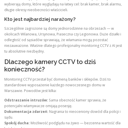
wybierają domy, które wyglądają na łatwy cel: brak kamer, brak alarmu,
długie okresy nieobecności właścicieli.
Kto jest najbardziej narażony?
Szczególnie zagrożone są domy jednorodzinne na obrzeżach — w
okolicach Wilanowa, Ursynowa, Piaseczna czy Legionowa. Duże działki i
odległość od sąsiadów sprawiają, że włamania mogą pozostać
niezauważone. Właśnie dlatego profesjonalny monitoring CCTV z AI jest
tu absolutnie niezbędny.
Dlaczego kamery CCTV to dziś
konieczność?
Monitoring CCTV przestał być domeną banków i sklepów. Dziś to
standardowe wyposażenie każdego nowoczesnego domu w
Warszawie. Powodów jest kilka:
Odstraszanie intruzów:
Sama obecność kamer sprawia, że
potencjalni włamywacze omijają posesję.
Dokumentacja zdarzeń:
Nagrania to nieoceniony dowód dla policji i
sądu.
Spokój ducha:
Możliwość podglądu na żywo — bezcenna wartość dla