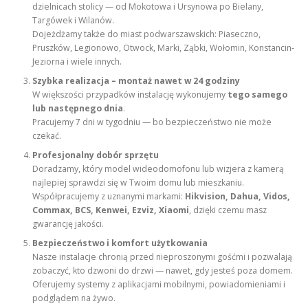
dzielnicach stolicy — od Mokotowa i Ursynowa po Bielany,
Targówek i Wilanów.
Dojeżdżamy także do miast podwarszawskich: Piaseczno,
Pruszków, Legionowo, Otwock, Marki, Ząbki, Wołomin, Konstancin-
Jeziorna i wiele innych.
Szybka realizacja – montaż nawet w 24 godziny
W większości przypadków instalację wykonujemy
tego samego
lub następnego dnia
.
Pracujemy 7 dni w tygodniu — bo bezpieczeństwo nie może
czekać.
Profesjonalny dobór sprzętu
Doradzamy, który model wideodomofonu lub wizjera z kamerą
najlepiej sprawdzi się w Twoim domu lub mieszkaniu.
Współpracujemy z uznanymi markami:
Hikvision, Dahua, Vidos,
Commax, BCS, Kenwei, Ezviz, Xiaomi
, dzięki czemu masz
gwarancję jakości.
Bezpieczeństwo i komfort użytkowania
Nasze instalacje chronią przed nieproszonymi gośćmi i pozwalają
zobaczyć, kto dzwoni do drzwi — nawet, gdy jesteś poza domem.
Oferujemy systemy z aplikacjami mobilnymi, powiadomieniami i
podglądem na żywo.