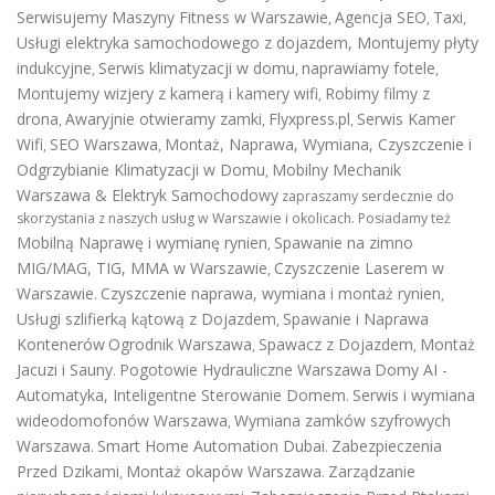
Serwisujemy Maszyny Fitness w Warszawie
Agencja SEO
Taxi
,
,
,
Usługi elektryka samochodowego z dojazdem
,
Montujemy płyty
indukcyjne
Serwis klimatyzacji w domu
naprawiamy fotele
,
,
,
Montujemy wizjery z kamerą i kamery wifi
Robimy filmy z
,
drona
Awaryjnie otwieramy zamki
Flyxpress.pl
Serwis Kamer
,
,
,
Wifi
SEO Warszawa
Montaż, Naprawa, Wymiana, Czyszczenie i
,
,
Odgrzybianie Klimatyzacji w Domu
Mobilny Mechanik
,
Warszawa & Elektryk Samochodowy
zapraszamy serdecznie do
skorzystania z naszych usług w Warszawie i okolicach. Posiadamy też
Mobilną Naprawę i wymianę rynien
Spawanie na zimno
,
MIG/MAG, TIG, MMA w Warszawie
Czyszczenie Laserem w
,
Warszawie
Czyszczenie naprawa, wymiana i montaż rynien
.
,
Usługi szlifierką kątową z Dojazdem
Spawanie i Naprawa
,
Kontenerów
Ogrodnik Warszawa
Spawacz z Dojazdem
Montaż
,
,
Jacuzi i Sauny
Pogotowie Hydrauliczne Warszawa
Domy AI -
.
Automatyka, Inteligentne Sterowanie Domem
Serwis i wymiana
.
wideodomofonów Warszawa
Wymiana zamków szyfrowych
,
Warszawa
Smart Home Automation Dubai
Zabezpieczenia
.
.
Przed Dzikami
Montaż okapów Warszawa
Zarządzanie
,
.