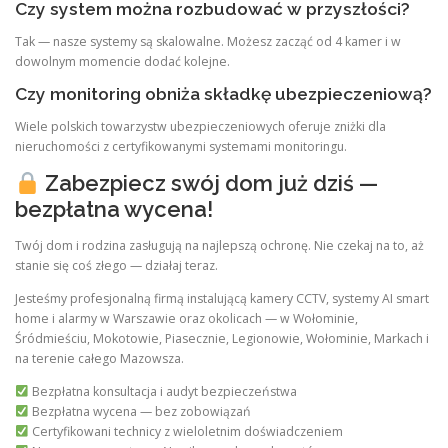
Czy system można rozbudować w przyszłości?
Tak — nasze systemy są skalowalne. Możesz zacząć od 4 kamer i w
dowolnym momencie dodać kolejne.
Czy monitoring obniża składkę ubezpieczeniową?
Wiele polskich towarzystw ubezpieczeniowych oferuje zniżki dla
nieruchomości z certyfikowanymi systemami monitoringu.
Zabezpiecz swój dom już dziś —
bezpłatna wycena!
Twój dom i rodzina zasługują na najlepszą ochronę. Nie czekaj na to, aż
stanie się coś złego — działaj teraz.
Jesteśmy profesjonalną firmą instalującą kamery CCTV, systemy AI smart
home i alarmy w Warszawie oraz okolicach — w Wołominie,
Śródmieściu, Mokotowie, Piasecznie, Legionowie, Wołominie, Markach i
na terenie całego Mazowsza.
Bezpłatna konsultacja i audyt bezpieczeństwa
Bezpłatna wycena — bez zobowiązań
Certyfikowani technicy z wieloletnim doświadczeniem