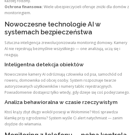
każdej rodziny.
Ochrona finansowa:
Wiele ubezpieczycieli oferuje zniżki dla domów z
monitoringiem.
Nowoczesne technologie AI w
systemach bezpieczeństwa
Sztuczna inteligencja zrewolucjonizowała monitoring domowy. Kamery
AI nie rejestrują bezmyślnie wszystkiego — one analizują, uczą się i
reagują.
Inteligentna detekcja obiektów
Nowoczesne kamery AI odróżniają człowieka od psa, samochód od
roweru, domownika od obcej osoby. System rozpoznaje twarze
autoryzowanych użytkowników i numery tablic rejestracyjnych.
Powiadomienie dostajesz tylko wtedy, gdy dzieje się coś podejrzanego.
Analiza behawioralna w czasie rzeczywistym
Ktoś krąży zbyt długo wokół posesji w Wołominie? Ktoś sprawdza
klamkę przy ogrodzeniu? System wyśle Ci alert natychmiast — zanim
dojdzie do włamania.