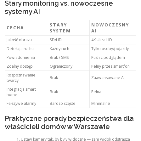
Stary monitoring vs. nowoczesne
systemy AI
STARY
NOWOCZESNY
CECHA
SYSTEM
AI
Jakość obrazu
SD/HD
4K Ultra HD
Detekcja ruchu
Każdy ruch
Tylko osoby/pojazdy
Powiadomienia
Brak / SMS
Push z podglądem
Zdalny dostęp
Ograniczony
Pełny przez smartfon
Rozpoznawanie
Brak
Zaawansowane AI
twarzy
Integracja smart
Brak
Pełna
home
Fałszywe alarmy
Bardzo częste
Minimalne
Praktyczne porady bezpieczeństwa dla
właścicieli domów w Warszawie
Ustaw kamery tak, by były widoczne — sam widok odstrasza