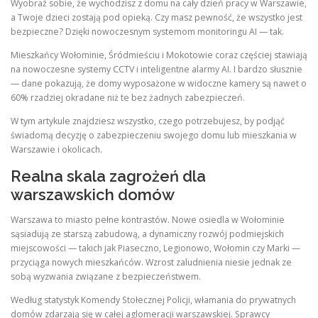
Wyobraź sobie, że wychodzisz z domu na cały dzień pracy w Warszawie,
a Twoje dzieci zostają pod opieką. Czy masz pewność, że wszystko jest
bezpieczne? Dzięki nowoczesnym systemom monitoringu AI — tak.
Mieszkańcy Wołominie, Śródmieściu i Mokotowie coraz częściej stawiają
na nowoczesne systemy CCTV i inteligentne alarmy AI. I bardzo słusznie
— dane pokazują, że domy wyposażone w widoczne kamery są nawet o
60% rzadziej okradane niż te bez żadnych zabezpieczeń.
W tym artykule znajdziesz wszystko, czego potrzebujesz, by podjąć
świadomą decyzję o zabezpieczeniu swojego domu lub mieszkania w
Warszawie i okolicach.
Realna skala zagrożeń dla
warszawskich domów
Warszawa to miasto pełne kontrastów. Nowe osiedla w Wołominie
sąsiadują ze starszą zabudową, a dynamiczny rozwój podmiejskich
miejscowości — takich jak Piaseczno, Legionowo, Wołomin czy Marki —
przyciąga nowych mieszkańców. Wzrost zaludnienia niesie jednak ze
sobą wyzwania związane z bezpieczeństwem.
Według statystyk Komendy Stołecznej Policji, włamania do prywatnych
domów zdarzają się w całej aglomeracji warszawskiej. Sprawcy