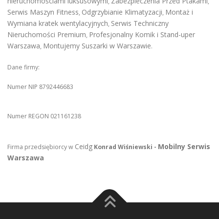
nieruchomościami luksusowymi
Zabezpieczenia Przed Ptakami
,
,
Serwis Maszyn Fitness
Odgrzybianie Klimatyzacji
Montaż i
,
,
Wymiana kratek wentylacyjnych
Serwis Techniczny
,
Nieruchomości Premium
Profesjonalny Komik i Stand-uper
,
Warszawa
Montujemy Suszarki w Warszawie
,
.
Dane firmy:
Numer NIP 8792446683
Numer REGON 021161238
Ceidg
Mobilny Serwis
Firma przedsiębiorcy w
Konrad Wiśniewski -
Warszawa