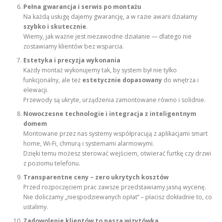
Pełna gwarancja i serwis po montażu
Na każdą usługę dajemy gwarancję, a w razie awarii działamy
szybko i skutecznie
.
Wiemy, jak ważne jest niezawodne działanie — dlatego nie
zostawiamy klientów bez wsparcia.
Estetyka i precyzja wykonania
Każdy montaż wykonujemy tak, by system był nie tylko
funkcjonalny, ale też
estetycznie dopasowany
do wnętrza i
elewacji.
Przewody są ukryte, urządzenia zamontowane równo i solidnie.
Nowoczesne technologie i integracja z inteligentnym
domem
Montowane przez nas systemy współpracują z aplikacjami smart
home, Wi-Fi, chmurą i systemami alarmowymi.
Dzięki temu możesz sterować wejściem, otwierać furtkę czy drzwi
z poziomu telefonu.
Transparentne ceny – zero ukrytych kosztów
Przed rozpoczęciem prac zawsze przedstawiamy jasną wycenę.
Nie doliczamy „niespodziewanych opłat” – płacisz dokładnie to, co
ustalimy.
Zadowolenie klientów to nasza wizytówka