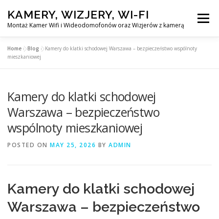
Skip
KAMERY, WIZJERY, WI-FI
to
Menu
content
Montaż Kamer Wifi i Wideodomofonów oraz Wizjerów z kamerą
Home
»
Blog
»
Kamery do klatki schodowej Warszawa – bezpieczeństwo wspólnoty
GŁÓWNA
MONTAŻ KAMER WIFI W WARSZAWA
mieszkaniowej
Kamery do klatki schodowej
MONTAŻ WIDEDOMOFONÓW
Warszawa – bezpieczeństwo
wspólnoty mieszkaniowej
MONTAŻU WIZJERÓW Z KAMERĄ
BLOG
POSTED ON
MAY 25, 2026
BY
ADMIN
EN
KONTAKT
Kamery do klatki schodowej
Warszawa – bezpieczeństwo