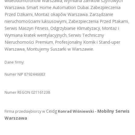
wideodomofonów Warszawa
Wymiana zamków szyfrowych
,
Warszawa
Smart Home Automation Dubai
Zabezpieczenia
.
.
Przed Dzikami
Montaż okapów Warszawa
Zarządzanie
,
.
nieruchomościami luksusowymi
Zabezpieczenia Przed Ptakami
,
,
Serwis Maszyn Fitness
Odgrzybianie Klimatyzacji
Montaż i
,
,
Wymiana kratek wentylacyjnych
Serwis Techniczny
,
Nieruchomości Premium
Profesjonalny Komik i Stand-uper
,
Warszawa
Montujemy Suszarki w Warszawie
,
.
Dane firmy:
Numer NIP 8792446683
Numer REGON 021161238
Ceidg
Mobilny Serwis
Firma przedsiębiorcy w
Konrad Wiśniewski -
Warszawa