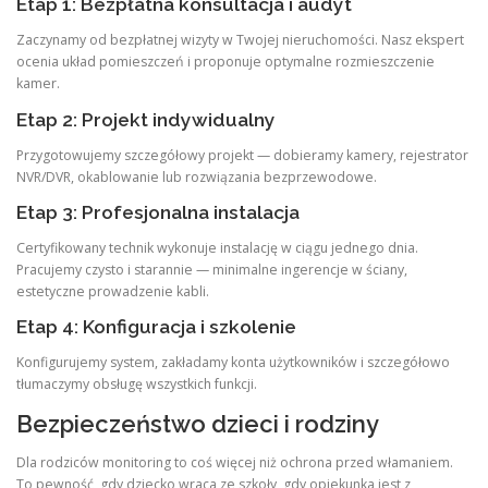
Etap 1: Bezpłatna konsultacja i audyt
Zaczynamy od bezpłatnej wizyty w Twojej nieruchomości. Nasz ekspert
ocenia układ pomieszczeń i proponuje optymalne rozmieszczenie
kamer.
Etap 2: Projekt indywidualny
Przygotowujemy szczegółowy projekt — dobieramy kamery, rejestrator
NVR/DVR, okablowanie lub rozwiązania bezprzewodowe.
Etap 3: Profesjonalna instalacja
Certyfikowany technik wykonuje instalację w ciągu jednego dnia.
Pracujemy czysto i starannie — minimalne ingerencje w ściany,
estetyczne prowadzenie kabli.
Etap 4: Konfiguracja i szkolenie
Konfigurujemy system, zakładamy konta użytkowników i szczegółowo
tłumaczymy obsługę wszystkich funkcji.
Bezpieczeństwo dzieci i rodziny
Dla rodziców monitoring to coś więcej niż ochrona przed włamaniem.
To pewność, gdy dziecko wraca ze szkoły, gdy opiekunka jest z