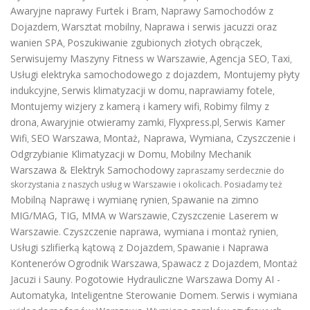
Awaryjne naprawy Furtek i Bram
Naprawy Samochodów z
,
Dojazdem
Warsztat mobilny
Naprawa i serwis jacuzzi oraz
,
,
wanien SPA
Poszukiwanie zgubionych złotych obrączek
,
,
Serwisujemy Maszyny Fitness w Warszawie
Agencja SEO
Taxi
,
,
,
Usługi elektryka samochodowego z dojazdem
,
Montujemy płyty
indukcyjne
Serwis klimatyzacji w domu
naprawiamy fotele
,
,
,
Montujemy wizjery z kamerą i kamery wifi
Robimy filmy z
,
drona
Awaryjnie otwieramy zamki
Flyxpress.pl
Serwis Kamer
,
,
,
Wifi
SEO Warszawa
Montaż, Naprawa, Wymiana, Czyszczenie i
,
,
Odgrzybianie Klimatyzacji w Domu
Mobilny Mechanik
,
Warszawa & Elektryk Samochodowy
zapraszamy serdecznie do
skorzystania z naszych usług w Warszawie i okolicach. Posiadamy też
Mobilną Naprawę i wymianę rynien
Spawanie na zimno
,
MIG/MAG, TIG, MMA w Warszawie
Czyszczenie Laserem w
,
Warszawie
Czyszczenie naprawa, wymiana i montaż rynien
.
,
Usługi szlifierką kątową z Dojazdem
Spawanie i Naprawa
,
Kontenerów
Ogrodnik Warszawa
Spawacz z Dojazdem
Montaż
,
,
Jacuzi i Sauny
Pogotowie Hydrauliczne Warszawa
Domy AI -
.
Automatyka, Inteligentne Sterowanie Domem
Serwis i wymiana
.