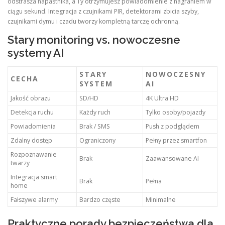
odstrasza napastnika, a Ty otrzymujesz powiadomienie z nagraniem w
ciągu sekund. Integracja z czujnikami PIR, detektorami zbicia szyby,
czujnikami dymu i czadu tworzy kompletną tarczę ochronną.
Stary monitoring vs. nowoczesne
systemy AI
STARY
NOWOCZESNY
CECHA
SYSTEM
AI
Jakość obrazu
SD/HD
4K Ultra HD
Detekcja ruchu
Każdy ruch
Tylko osoby/pojazdy
Powiadomienia
Brak / SMS
Push z podglądem
Zdalny dostęp
Ograniczony
Pełny przez smartfon
Rozpoznawanie
Brak
Zaawansowane AI
twarzy
Integracja smart
Brak
Pełna
home
Fałszywe alarmy
Bardzo częste
Minimalne
Praktyczne porady bezpieczeństwa dla