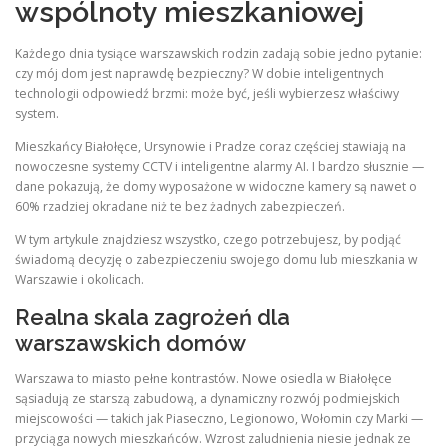
wspólnoty mieszkaniowej
Każdego dnia tysiące warszawskich rodzin zadają sobie jedno pytanie:
czy mój dom jest naprawdę bezpieczny? W dobie inteligentnych
technologii odpowiedź brzmi: może być, jeśli wybierzesz właściwy
system.
Mieszkańcy Białołęce, Ursynowie i Pradze coraz częściej stawiają na
nowoczesne systemy CCTV i inteligentne alarmy AI. I bardzo słusznie —
dane pokazują, że domy wyposażone w widoczne kamery są nawet o
60% rzadziej okradane niż te bez żadnych zabezpieczeń.
W tym artykule znajdziesz wszystko, czego potrzebujesz, by podjąć
świadomą decyzję o zabezpieczeniu swojego domu lub mieszkania w
Warszawie i okolicach.
Realna skala zagrożeń dla
warszawskich domów
Warszawa to miasto pełne kontrastów. Nowe osiedla w Białołęce
sąsiadują ze starszą zabudową, a dynamiczny rozwój podmiejskich
miejscowości — takich jak Piaseczno, Legionowo, Wołomin czy Marki —
przyciąga nowych mieszkańców. Wzrost zaludnienia niesie jednak ze