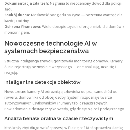
Dokumentacja zdarzeń:
Nagrania to nieoceniony dowód dla policji i
sądu.
Spokój ducha:
Możliwość podglądu na żywo — bezcenna wartość dla
każdej rodziny.
Ochrona finansowa:
Wiele ubezpieczycieli oferuje zniżki dla domów z
monitoringiem.
Nowoczesne technologie AI w
systemach bezpieczeństwa
Sztuczna inteligencja zrewolucjonizowała monitoring domowy. Kamery
AI nie rejestrują bezmyślnie wszystkiego — one analizują, uczą się i
reagują.
Inteligentna detekcja obiektów
Nowoczesne kamery AI odróżniają człowieka od psa, samochód od
roweru, domownika od obcej osoby. System rozpoznaje twarze
autoryzowanych użytkowników i numery tablic rejestracyjnych.
Powiadomienie dostajesz tylko wtedy, gdy dzieje się coś podejrzanego.
Analiza behawioralna w czasie rzeczywistym
Ktoś krąży zbyt długo wokół posesji w Białołęce? Ktoś sprawdza klamkę