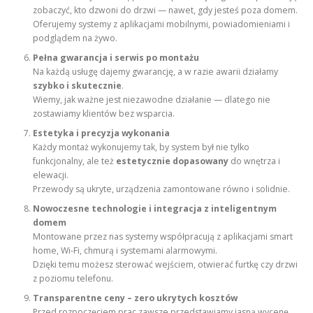
zobaczyć, kto dzwoni do drzwi — nawet, gdy jesteś poza domem.
Oferujemy systemy z aplikacjami mobilnymi, powiadomieniami i
podglądem na żywo.
Pełna gwarancja i serwis po montażu
Na każdą usługę dajemy gwarancję, a w razie awarii działamy
szybko i skutecznie
.
Wiemy, jak ważne jest niezawodne działanie — dlatego nie
zostawiamy klientów bez wsparcia.
Estetyka i precyzja wykonania
Każdy montaż wykonujemy tak, by system był nie tylko
funkcjonalny, ale też
estetycznie dopasowany
do wnętrza i
elewacji.
Przewody są ukryte, urządzenia zamontowane równo i solidnie.
Nowoczesne technologie i integracja z inteligentnym
domem
Montowane przez nas systemy współpracują z aplikacjami smart
home, Wi-Fi, chmurą i systemami alarmowymi.
Dzięki temu możesz sterować wejściem, otwierać furtkę czy drzwi
z poziomu telefonu.
Transparentne ceny – zero ukrytych kosztów
Przed rozpoczęciem prac zawsze przedstawiamy jasną wycenę.