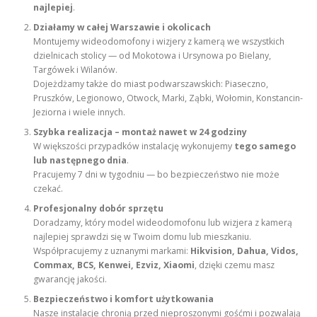
najlepiej
.
Działamy w całej Warszawie i okolicach
Montujemy wideodomofony i wizjery z kamerą we wszystkich
dzielnicach stolicy — od Mokotowa i Ursynowa po Bielany,
Targówek i Wilanów.
Dojeżdżamy także do miast podwarszawskich: Piaseczno,
Pruszków, Legionowo, Otwock, Marki, Ząbki, Wołomin, Konstancin-
Jeziorna i wiele innych.
Szybka realizacja – montaż nawet w 24 godziny
W większości przypadków instalację wykonujemy
tego samego
lub następnego dnia
.
Pracujemy 7 dni w tygodniu — bo bezpieczeństwo nie może
czekać.
Profesjonalny dobór sprzętu
Doradzamy, który model wideodomofonu lub wizjera z kamerą
najlepiej sprawdzi się w Twoim domu lub mieszkaniu.
Współpracujemy z uznanymi markami:
Hikvision, Dahua, Vidos,
Commax, BCS, Kenwei, Ezviz, Xiaomi
, dzięki czemu masz
gwarancję jakości.
Bezpieczeństwo i komfort użytkowania
Nasze instalacje chronią przed nieproszonymi gośćmi i pozwalają