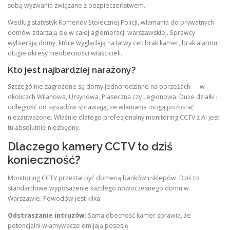
sobą wyzwania związane z bezpieczeństwem.
Według statystyk Komendy Stołecznej Policji, włamania do prywatnych
domów zdarzają się w całej aglomeracji warszawskiej. Sprawcy
wybierają domy, które wyglądają na łatwy cel: brak kamer, brak alarmu,
długie okresy nieobecności właścicieli.
Kto jest najbardziej narażony?
Szczególnie zagrożone są domy jednorodzinne na obrzeżach — w
okolicach Wilanowa, Ursynowa, Piaseczna czy Legionowa. Duże działki i
odległość od sąsiadów sprawiają, że włamania mogą pozostać
niezauważone. Właśnie dlatego profesjonalny monitoring CCTV z AI jest
tu absolutnie niezbędny.
Dlaczego kamery CCTV to dziś
konieczność?
Monitoring CCTV przestał być domeną banków i sklepów. Dziś to
standardowe wyposażenie każdego nowoczesnego domu w
Warszawie. Powodów jest kilka:
Odstraszanie intruzów:
Sama obecność kamer sprawia, że
potencjalni włamywacze omijają posesję.