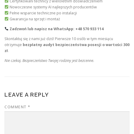
Certyfikowani technicy z wieloletnim doświadczeniem
Nowoczesne systemy AI najlepszych producentów
Pełne wsparcie techniczne po instalacji
Gwarancja na sprzęt i montaż
Zadzwoń lub napisz na WhatsApp: +48 570 933 114
Skontaktuj się z nami już dziś! Pierwsze 10 osób w tym miesiącu
otrzymuje
bezpłatny audyt bezpieczeństwa posesji o wartości 300
zł
.
Nie czekaj. Bezpieczeństwo Twojej rodziny jest bezcenne.
LEAVE A REPLY
COMMENT
*