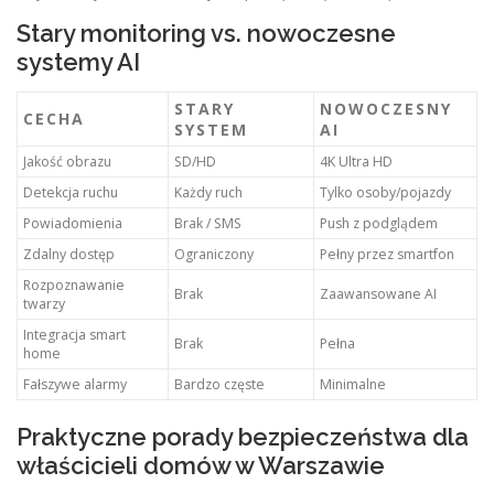
Stary monitoring vs. nowoczesne
systemy AI
STARY
NOWOCZESNY
CECHA
SYSTEM
AI
Jakość obrazu
SD/HD
4K Ultra HD
Detekcja ruchu
Każdy ruch
Tylko osoby/pojazdy
Powiadomienia
Brak / SMS
Push z podglądem
Zdalny dostęp
Ograniczony
Pełny przez smartfon
Rozpoznawanie
Brak
Zaawansowane AI
twarzy
Integracja smart
Brak
Pełna
home
Fałszywe alarmy
Bardzo częste
Minimalne
Praktyczne porady bezpieczeństwa dla
właścicieli domów w Warszawie