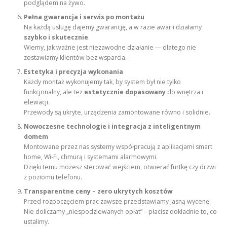
podglądem na żywo.
Pełna gwarancja i serwis po montażu
Na każdą usługę dajemy gwarancję, a w razie awarii działamy
szybko i skutecznie
.
Wiemy, jak ważne jest niezawodne działanie — dlatego nie
zostawiamy klientów bez wsparcia.
Estetyka i precyzja wykonania
Każdy montaż wykonujemy tak, by system był nie tylko
funkcjonalny, ale też
estetycznie dopasowany
do wnętrza i
elewacji.
Przewody są ukryte, urządzenia zamontowane równo i solidnie.
Nowoczesne technologie i integracja z inteligentnym
domem
Montowane przez nas systemy współpracują z aplikacjami smart
home, Wi-Fi, chmurą i systemami alarmowymi.
Dzięki temu możesz sterować wejściem, otwierać furtkę czy drzwi
z poziomu telefonu.
Transparentne ceny – zero ukrytych kosztów
Przed rozpoczęciem prac zawsze przedstawiamy jasną wycenę.
Nie doliczamy „niespodziewanych opłat” – płacisz dokładnie to, co
ustalimy.