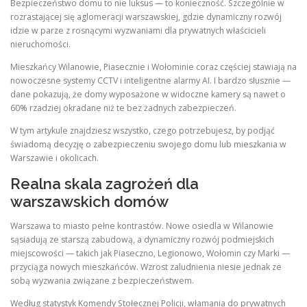
Bezpieczeństwo domu to nie luksus — to konieczność. Szczególnie w
rozrastającej się aglomeracji warszawskiej, gdzie dynamiczny rozwój
idzie w parze z rosnącymi wyzwaniami dla prywatnych właścicieli
nieruchomości.
Mieszkańcy Wilanowie, Piasecznie i Wołominie coraz częściej stawiają na
nowoczesne systemy CCTV i inteligentne alarmy AI. I bardzo słusznie —
dane pokazują, że domy wyposażone w widoczne kamery są nawet o
60% rzadziej okradane niż te bez żadnych zabezpieczeń.
W tym artykule znajdziesz wszystko, czego potrzebujesz, by podjąć
świadomą decyzję o zabezpieczeniu swojego domu lub mieszkania w
Warszawie i okolicach.
Realna skala zagrożeń dla
warszawskich domów
Warszawa to miasto pełne kontrastów. Nowe osiedla w Wilanowie
sąsiadują ze starszą zabudową, a dynamiczny rozwój podmiejskich
miejscowości — takich jak Piaseczno, Legionowo, Wołomin czy Marki —
przyciąga nowych mieszkańców. Wzrost zaludnienia niesie jednak ze
sobą wyzwania związane z bezpieczeństwem.
Według statystyk Komendy Stołecznej Policji, włamania do prywatnych