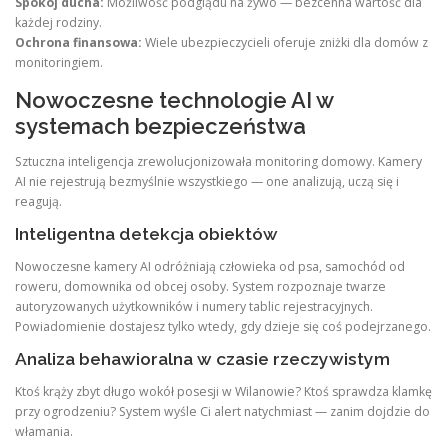
Spokój ducha:
Możliwość podglądu na żywo — bezcenna wartość dla
każdej rodziny.
Ochrona finansowa:
Wiele ubezpieczycieli oferuje zniżki dla domów z
monitoringiem.
Nowoczesne technologie AI w
systemach bezpieczeństwa
Sztuczna inteligencja zrewolucjonizowała monitoring domowy. Kamery
AI nie rejestrują bezmyślnie wszystkiego — one analizują, uczą się i
reagują.
Inteligentna detekcja obiektów
Nowoczesne kamery AI odróżniają człowieka od psa, samochód od
roweru, domownika od obcej osoby. System rozpoznaje twarze
autoryzowanych użytkowników i numery tablic rejestracyjnych.
Powiadomienie dostajesz tylko wtedy, gdy dzieje się coś podejrzanego.
Analiza behawioralna w czasie rzeczywistym
Ktoś krąży zbyt długo wokół posesji w Wilanowie? Ktoś sprawdza klamkę
przy ogrodzeniu? System wyśle Ci alert natychmiast — zanim dojdzie do
włamania.