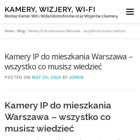
Skip
KAMERY, WIZJERY, WI-FI
to
Menu
content
Montaż Kamer Wifi i Wideodomofonów oraz Wizjerów z kamerą
Home
»
Blog
»
Kamery IP do mieszkania Warszawa – wszystko co musisz wiedzieć
GŁÓWNA
MONTAŻ KAMER WIFI W WARSZAWA
Kamery IP do mieszkania Warszawa –
MONTAŻ WIDEDOMOFONÓW
wszystko co musisz wiedzieć
POSTED ON
MAY 25, 2026
BY
ADMIN
MONTAŻU WIZJERÓW Z KAMERĄ
BLOG
EN
Kamery IP do mieszkania
KONTAKT
Warszawa – wszystko co
musisz wiedzieć