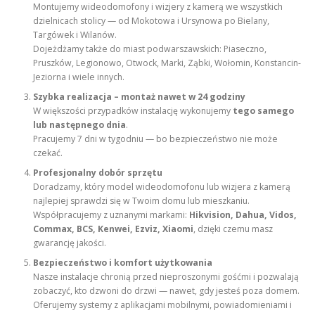
Montujemy wideodomofony i wizjery z kamerą we wszystkich
dzielnicach stolicy — od Mokotowa i Ursynowa po Bielany,
Targówek i Wilanów.
Dojeżdżamy także do miast podwarszawskich: Piaseczno,
Pruszków, Legionowo, Otwock, Marki, Ząbki, Wołomin, Konstancin-
Jeziorna i wiele innych.
Szybka realizacja – montaż nawet w 24 godziny
W większości przypadków instalację wykonujemy
tego samego
lub następnego dnia
.
Pracujemy 7 dni w tygodniu — bo bezpieczeństwo nie może
czekać.
Profesjonalny dobór sprzętu
Doradzamy, który model wideodomofonu lub wizjera z kamerą
najlepiej sprawdzi się w Twoim domu lub mieszkaniu.
Współpracujemy z uznanymi markami:
Hikvision, Dahua, Vidos,
Commax, BCS, Kenwei, Ezviz, Xiaomi
, dzięki czemu masz
gwarancję jakości.
Bezpieczeństwo i komfort użytkowania
Nasze instalacje chronią przed nieproszonymi gośćmi i pozwalają
zobaczyć, kto dzwoni do drzwi — nawet, gdy jesteś poza domem.
Oferujemy systemy z aplikacjami mobilnymi, powiadomieniami i