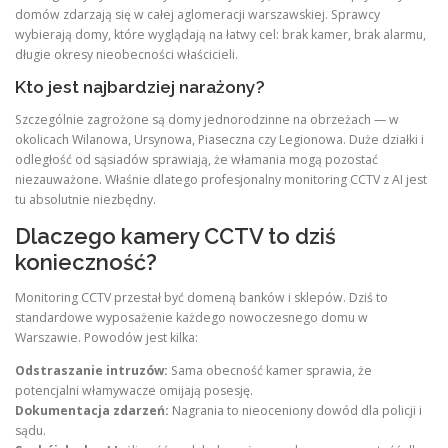
domów zdarzają się w całej aglomeracji warszawskiej. Sprawcy
wybierają domy, które wyglądają na łatwy cel: brak kamer, brak alarmu,
długie okresy nieobecności właścicieli.
Kto jest najbardziej narażony?
Szczególnie zagrożone są domy jednorodzinne na obrzeżach — w
okolicach Wilanowa, Ursynowa, Piaseczna czy Legionowa. Duże działki i
odległość od sąsiadów sprawiają, że włamania mogą pozostać
niezauważone. Właśnie dlatego profesjonalny monitoring CCTV z AI jest
tu absolutnie niezbędny.
Dlaczego kamery CCTV to dziś
konieczność?
Monitoring CCTV przestał być domeną banków i sklepów. Dziś to
standardowe wyposażenie każdego nowoczesnego domu w
Warszawie. Powodów jest kilka:
Odstraszanie intruzów:
Sama obecność kamer sprawia, że
potencjalni włamywacze omijają posesję.
Dokumentacja zdarzeń:
Nagrania to nieoceniony dowód dla policji i
sądu.