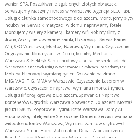
wanien SPA
Poszukiwanie zgubionych złotych obrączek
,
,
Serwisujemy Maszyny Fitness w Warszawie
Agencja SEO
Taxi
,
,
,
Usługi elektryka samochodowego z dojazdem
,
Montujemy płyty
indukcyjne
Serwis klimatyzacji w domu
naprawiamy fotele
,
,
,
Montujemy wizjery z kamerą i kamery wifi
Robimy filmy z
,
drona
Awaryjnie otwieramy zamki
Flyxpress.pl
Serwis Kamer
,
,
,
Wifi
SEO Warszawa
Montaż, Naprawa, Wymiana, Czyszczenie i
,
,
Odgrzybianie Klimatyzacji w Domu
Mobilny Mechanik
,
Warszawa & Elektryk Samochodowy
zapraszamy serdecznie do
skorzystania z naszych usług w Warszawie i okolicach. Posiadamy też
Mobilną Naprawę i wymianę rynien
Spawanie na zimno
,
MIG/MAG, TIG, MMA w Warszawie
Czyszczenie Laserem w
,
Warszawie
Czyszczenie naprawa, wymiana i montaż rynien
.
,
Usługi szlifierką kątową z Dojazdem
Spawanie i Naprawa
,
Kontenerów
Ogrodnik Warszawa
Spawacz z Dojazdem
Montaż
,
,
Jacuzi i Sauny
Pogotowie Hydrauliczne Warszawa
Domy AI -
.
Automatyka, Inteligentne Sterowanie Domem
Serwis i wymiana
.
wideodomofonów Warszawa
Wymiana zamków szyfrowych
,
Warszawa
Smart Home Automation Dubai
Zabezpieczenia
.
.
Przed Dzikami
Montaż okapów Warszawa
Zarządzanie
,
.