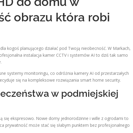
 HD do domu w
ść obrazu która robi
dla kogoś planującego działać pod Twoją nieobecność. W Markach,
fesjonalna instalacja kamer CCTV i systemów AI to dziś tak samo
.
sne systemy monitoringu, co odróżnia kamery AI od przestarzałych
 decyduje się na kompleksowe rozwiązania smart home security.
ieczeństwa w podmiejskiej
ą się ekspresowo. Nowe domy jednorodzinne i wille z ogrodami to
jąca prywatność może stać się słabym punktem bez profesjonalnego