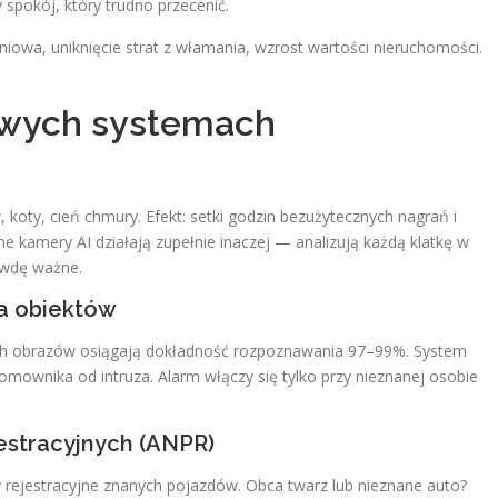
 spokój, który trudno przecenić.
iowa, uniknięcie strat z włamania, wzrost wartości nieruchomości.
owych systemach
koty, cień chmury. Efekt: setki godzin bezużytecznych nagrań i
e kamery AI działają zupełnie inaczej — analizują każdą klatkę w
rawdę ważne.
ja obiektów
ch obrazów osiągają dokładność rozpoznawania 97–99%. System
mownika od intruza. Alarm włączy się tylko przy nieznanej osobie
jestracyjnych (ANPR)
ejestracyjne znanych pojazdów. Obca twarz lub nieznane auto?