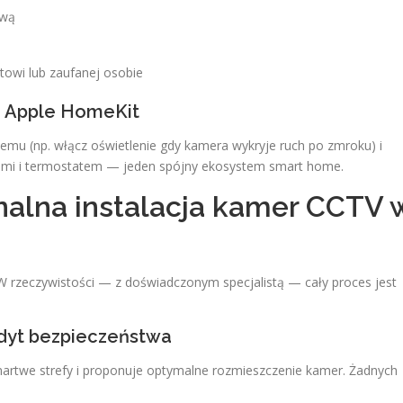
ową
owi lub zaufanej osobie
i Apple HomeKit
emu (np. włącz oświetlenie gdy kamera wykryje ruch po zmroku) i
etami i termostatem — jeden spójny ekosystem smart home.
nalna instalacja kamer CCTV 
 W rzeczywistości — z doświadczonym specjalistą — cały proces jest
audyt bezpieczeństwa
 martwe strefy i proponuje optymalne rozmieszczenie kamer. Żadnych