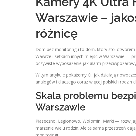
Kamery 4K Ultra
Warszawie – jako
różnicę
Dom bez monitoringu to dom, który stoi otworem 
Wawrze i setkach innych miejsc w Warszawie — pro
oczywiste wyposażenie jak alarm przeciwpożarowy
W tym artykule pokażemy Ci, jak działają nowocze
analogów i dlaczego coraz więcej polskich rodzin
Skala problemu bezp
Warszawie
Piaseczno, Legionowo, Wołomin, Marki — rozwijaj
marzenie wielu rodzin. Ale ta sama przestrzeń da
monitoringu.