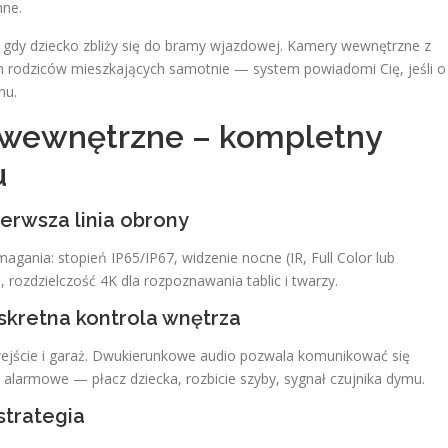
nne.
, gdy dziecko zbliży się do bramy wjazdowej. Kamery wewnętrzne z
h rodziców mieszkających samotnie — system powiadomi Cię, jeśli o
hu.
 wewnętrzne – kompletny
u
erwsza linia obrony
agania: stopień IP65/IP67, widzenie nocne (IR, Full Color lub
 rozdzielczość 4K dla rozpoznawania tablic i twarzy.
skretna kontrola wnętrza
wejście i garaż. Dwukierunkowe audio pozwala komunikować się
larmowe — płacz dziecka, rozbicie szyby, sygnał czujnika dymu.
strategia