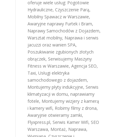
oferuje wiele usług:
Pogotowie
Hydrauliczne
,
Czyszczenie Parą
,
Mobilny Spawacz w Warszawie
,
Awaryjne naprawy Furtek i Bram
,
Naprawy Samochodów z Dojazdem
,
Warsztat mobilny
,
Naprawa i serwis
jacuzzi oraz wanien SPA
,
Poszukiwanie zgubionych złotych
obrączek
,
Serwisujemy Maszyny
Fitness w Warszawie
,
Agencja SEO
,
Taxi
,
Usługi elektryka
samochodowego z dojazdem
,
Montujemy płyty indukcyjne
,
Serwis
klimatyzacji w domu
,
naprawiamy
fotele
,
Montujemy wizjery z kamerą
i kamery wifi
,
Robimy filmy z drona
,
Awaryjnie otwieramy zamki
,
Flyxpress.pl
,
Serwis Kamer Wifi
,
SEO
Warszawa
,
Montaż, Naprawa,
Wymiana, Czyszczenie i