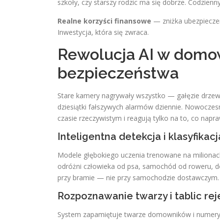
szkoły, czy starszy rodzic ma się dobrze. Codzienny
Realne korzyści finansowe
— zniżka ubezpieczen
Inwestycja, która się zwraca.
Rewolucja AI w dom
bezpieczeństwa
Stare kamery nagrywały wszystko — gałęzie drzew, 
dziesiątki fałszywych alarmów dziennie. Nowoczesn
czasie rzeczywistym i reagują tylko na to, co nap
Inteligentna detekcja i klasyfikac
Modele głębokiego uczenia trenowane na miliona
odróżni człowieka od psa, samochód od roweru, do
przy bramie — nie przy samochodzie dostawczym.
Rozpoznawanie twarzy i tablic re
System zapamiętuje twarze domowników i numery r