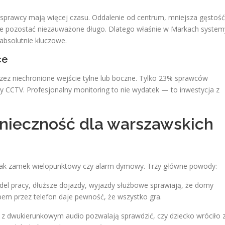
sprawcy mają więcej czasu. Oddalenie od centrum, mniejsza gęstość
że pozostać niezauważone długo. Dlatego właśnie w Markach system
absolutnie kluczowe.
ce
ez niechronione wejście tylne lub boczne. Tylko 23% sprawców
y CCTV. Profesjonalny monitoring to nie wydatek — to inwestycja z
nieczność dla warszawskich
o jak zamek wielopunktowy czy alarm dymowy. Trzy główne powody:
l pracy, dłuższe dojazdy, wyjazdy służbowe sprawiają, że domy
ępem przez telefon daje pewność, że wszystko gra.
 dwukierunkowym audio pozwalają sprawdzić, czy dziecko wróciło 