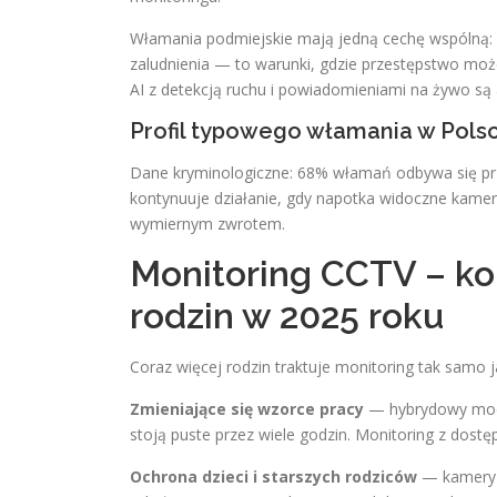
Włamania podmiejskie mają jedną cechę wspólną: 
zaludnienia — to warunki, gdzie przestępstwo mo
AI z detekcją ruchu i powiadomieniami na żywo są 
Profil typowego włamania w Pols
Dane kryminologiczne: 68% włamań odbywa się prz
kontynuuje działanie, gdy napotka widoczne kamer
wymiernym zwrotem.
Monitoring CCTV – ko
rodzin w 2025 roku
Coraz więcej rodzin traktuje monitoring tak sam
Zmieniające się wzorce pracy
— hybrydowy mode
stoją puste przez wiele godzin. Monitoring z dost
Ochrona dzieci i starszych rodziców
— kamery z