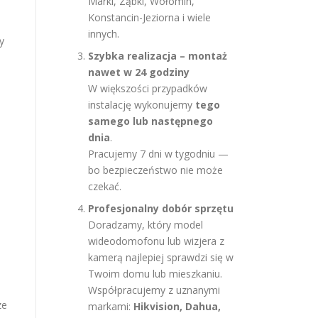
Marki, Ząbki, Wołomin,
Konstancin-Jeziorna i wiele
innych.
y
Szybka realizacja – montaż
nawet w 24 godziny
W większości przypadków
instalację wykonujemy
tego
samego lub następnego
dnia
.
Pracujemy 7 dni w tygodniu —
bo bezpieczeństwo nie może
czekać.
Profesjonalny dobór sprzętu
Doradzamy, który model
wideodomofonu lub wizjera z
kamerą najlepiej sprawdzi się w
Twoim domu lub mieszkaniu.
Współpracujemy z uznanymi
ze
markami:
Hikvision, Dahua,