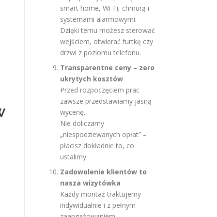
smart home, Wi-Fi, chmurą i
systemami alarmowymi.
Dzięki temu możesz sterować
wejściem, otwierać furtkę czy
drzwi z poziomu telefonu.
Transparentne ceny – zero
ukrytych kosztów
Przed rozpoczęciem prac
zawsze przedstawiamy jasną
w
wycenę.
Nie doliczamy
„niespodziewanych opłat” –
płacisz dokładnie to, co
ustalimy.
Zadowolenie klientów to
nasza wizytówka
Każdy montaż traktujemy
indywidualnie i z pełnym
zaangażowaniem.