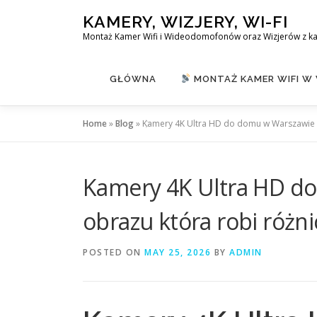
Skip
KAMERY, WIZJERY, WI-FI
to
Montaż Kamer Wifi i Wideodomofonów oraz Wizjerów z k
content
GŁÓWNA
MONTAŻ KAMER WIFI W
Home
»
Blog
»
Kamery 4K Ultra HD do domu w Warszawie –
Kamery 4K Ultra HD do
obrazu która robi różni
POSTED ON
MAY 25, 2026
BY
ADMIN