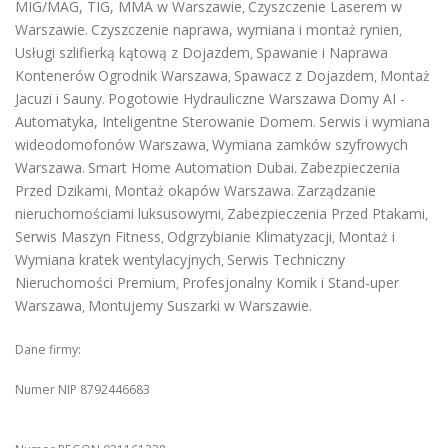
MIG/MAG, TIG, MMA w Warszawie
Czyszczenie Laserem w
,
Warszawie
Czyszczenie naprawa, wymiana i montaż rynien
.
,
Usługi szlifierką kątową z Dojazdem
Spawanie i Naprawa
,
Kontenerów
Ogrodnik Warszawa
Spawacz z Dojazdem
Montaż
,
,
Jacuzi i Sauny
Pogotowie Hydrauliczne Warszawa
Domy AI -
.
Automatyka, Inteligentne Sterowanie Domem
Serwis i wymiana
.
wideodomofonów Warszawa
Wymiana zamków szyfrowych
,
Warszawa
Smart Home Automation Dubai
Zabezpieczenia
.
.
Przed Dzikami
Montaż okapów Warszawa
Zarządzanie
,
.
nieruchomościami luksusowymi
Zabezpieczenia Przed Ptakami
,
,
Serwis Maszyn Fitness
Odgrzybianie Klimatyzacji
Montaż i
,
,
Wymiana kratek wentylacyjnych
Serwis Techniczny
,
Nieruchomości Premium
Profesjonalny Komik i Stand-uper
,
Warszawa
Montujemy Suszarki w Warszawie
,
.
Dane firmy:
Numer NIP 8792446683