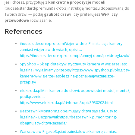
Jeśli chcesz, przygotuję
3 konkretne propozycje modeli
(budżet/standard/premium) i krótką instrukcję montażu dopasowaną do
Twoich drzwi — podaj
grubość drzwi
i czy preferujesz
Wi‑Fi czy
przewodowe
rozwiązanie.
References
ihouses.decorexpro.comWizjer wideo IP: instalacja kamery
zamiast wizjera w drzwiach, opis i …
https://ihouses.decorexpro.com/pl/umnyj-dom/ip-videoglazok/
Spy Shop – Sklep detektywistycznyCzy kamera w wizjerze jest
legalna? Wyjaśniamy przepisy!https://www.spyshop.pl/blog/czy-
kamera-w-wizjerze-jest-legalna-poznaj-najwazniejsze-
przepisy/
elektroda.plMini kamera do drzwi: odpowiedni model, montaż,
podłączenie …
https://www.elektroda.pl/rtvforum/topic3930202.html
BezprawnikMonitoring obejmujący drzwi sąsiada. Czy to
legalne? – Bezprawnikhttps://bezprawnik.pl/monitoring-
obejmujacy-drzwi-sasiada/
Warszawa w PigułceSąsiad zainstalował kamerę zamiast