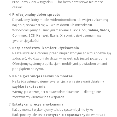
Pracujemy 7 dni w tygodniu — bo bezpieczeństwo nie może
czekać.
Profesjonalny dobór sprzętu
Doradzamy, który model wideodomofonu lub wizjera z kamerą
najlepiej sprawdzi się w Twoim domu lub mieszkaniu.
Współpracujemy z uznanymi markami:
Hikvision, Dahua, Vidos,
Commax, BCS, Kenwei, Ezviz, Xiaomi
, dzięki czemu masz
gwarancję jakości.
Bezpieczeństwo i komfort użytkowania
Nasze instalacje chronią przed nieproszonymi gośćmi i pozwalają
zobaczyć, kto dzwoni do drzwi — nawet, gdy jesteś poza domem.
Oferujemy systemy z aplikacjami mobilnymi, powiadomieniami i
podglądem na żywo.
Pełna gwarancja i serwis po montażu
Na każdą usługę dajemy gwarancję, a w razie awarii działamy
szybko i skutecznie
.
Wiemy, jak ważne jest niezawodne działanie — dlatego nie
zostawiamy klientów bez wsparcia.
Estetyka i precyzja wykonania
Każdy montaż wykonujemy tak, by system był nie tylko
funkcjonalny, ale też
estetycznie dopasowany
do wnętrza i