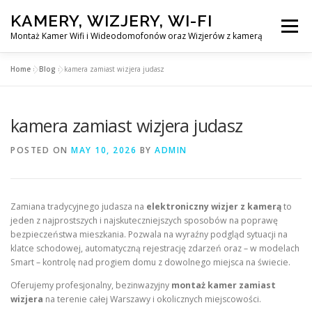
Skip
KAMERY, WIZJERY, WI-FI
to
Menu
content
Montaż Kamer Wifi i Wideodomofonów oraz Wizjerów z kamerą
Home
»
Blog
»
kamera zamiast wizjera judasz
GŁÓWNA
MONTAŻ KAMER WIFI W WARSZAWA
kamera zamiast wizjera judasz
MONTAŻ WIDEDOMOFONÓW
POSTED ON
MAY 10, 2026
BY
ADMIN
MONTAŻU WIZJERÓW Z KAMERĄ
BLOG
Zamiana tradycyjnego judasza na
elektroniczny wizjer z kamerą
to
jeden z najprostszych i najskuteczniejszych sposobów na poprawę
PL
bezpieczeństwa mieszkania. Pozwala na wyraźny podgląd sytuacji na
KONTAKT
klatce schodowej, automatyczną rejestrację zdarzeń oraz – w modelach
Smart – kontrolę nad progiem domu z dowolnego miejsca na świecie.
Oferujemy profesjonalny, bezinwazyjny
montaż kamer zamiast
wizjera
na terenie całej Warszawy i okolicznych miejscowości.