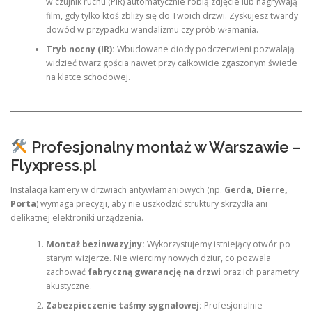
w czujnik ruchu (PIR) automatycznie robią zdjęcie lub nagrywają
film, gdy tylko ktoś zbliży się do Twoich drzwi. Zyskujesz twardy
dowód w przypadku wandalizmu czy prób włamania.
Tryb nocny (IR):
Wbudowane diody podczerwieni pozwalają
widzieć twarz gościa nawet przy całkowicie zgaszonym świetle
na klatce schodowej.
Profesjonalny montaż w Warszawie –
Flyxpress.pl
Instalacja kamery w drzwiach antywłamaniowych (np.
Gerda, Dierre,
Porta
) wymaga precyzji, aby nie uszkodzić struktury skrzydła ani
delikatnej elektroniki urządzenia.
Montaż bezinwazyjny:
Wykorzystujemy istniejący otwór po
starym wizjerze. Nie wiercimy nowych dziur, co pozwala
zachować
fabryczną gwarancję na drzwi
oraz ich parametry
akustyczne.
Zabezpieczenie taśmy sygnałowej:
Profesjonalnie