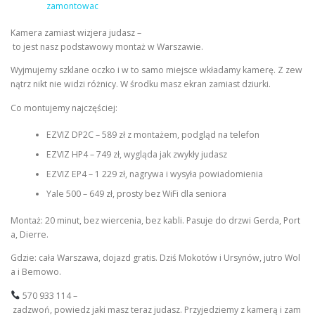
zamontowac
Kamera zamiast wizjera judasz –
to jest nasz podstawowy montaż w Warszawie.
Wyjmujemy szklane oczko i w to samo miejsce wkładamy kamerę. Z zew
nątrz nikt nie widzi różnicy. W środku masz ekran zamiast dziurki.
Co montujemy najczęściej:
EZVIZ DP2C – 589 zł z montażem, podgląd na telefon
EZVIZ HP4 – 749 zł, wygląda jak zwykły judasz
EZVIZ EP4 – 1 229 zł, nagrywa i wysyła powiadomienia
Yale 500 – 649 zł, prosty bez WiFi dla seniora
Montaż: 20 minut, bez wiercenia, bez kabli. Pasuje do drzwi Gerda, Port
a, Dierre.
Gdzie: cała Warszawa, dojazd gratis. Dziś Mokotów i Ursynów, jutro Wol
a i Bemowo.
570 933 114 –
zadzwoń, powiedz jaki masz teraz judasz. Przyjedziemy z kamerą i zam