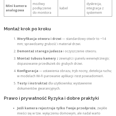
możliwy
dyskrecja,
Mini kamera
podłączenie
kabel
integracja z
analogowa
do monitora
systemem
Montaż krok po kroku
Weryfikacja otworu i drzwi
— standardowy otwór to ~14
mm; sprawdzamy grubość i materiał drzwi.
Demontaż starego judasza
i oczyszczenie otworu.
Montaż tubusu kamery
z zewnątrz i panelu wewnętrznego;
dopasowanie przedłużek do grubych drzwi.
Konfiguracja
— ustawienia obrazu, tryb nocny, detekcja ruchu;
w modelach Wi‑Fi parowanie aplikacji i test powiadomień.
Testy i instruktaż
dla użytkownika; wystawienie
dokumentów gwarancyjnych.
Prawo i prywatność Ryzyka i dobre praktyki
Jeśli kamera rejestruje tylko Twoje przedproże
, zwykle
mieści się w tzw. wyłączeniu domowym, ale nadal warto