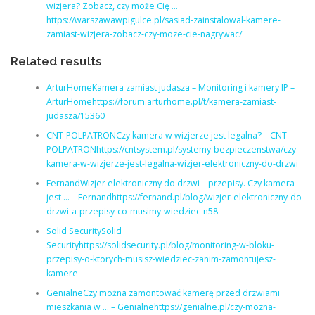
wizjera? Zobacz, czy może Cię …
https://warszawawpigulce.pl/sasiad-zainstalowal-kamere-
zamiast-wizjera-zobacz-czy-moze-cie-nagrywac/
Related results
ArturHomeKamera zamiast judasza – Monitoring i kamery IP –
ArturHomehttps://forum.arturhome.pl/t/kamera-zamiast-
judasza/15360
CNT-POLPATRONCzy kamera w wizjerze jest legalna? – CNT-
POLPATRONhttps://cntsystem.pl/systemy-bezpieczenstwa/czy-
kamera-w-wizjerze-jest-legalna-wizjer-elektroniczny-do-drzwi
FernandWizjer elektroniczny do drzwi – przepisy. Czy kamera
jest … – Fernandhttps://fernand.pl/blog/wizjer-elektroniczny-do-
drzwi-a-przepisy-co-musimy-wiedziec-n58
Solid SecuritySolid
Securityhttps://solidsecurity.pl/blog/monitoring-w-bloku-
przepisy-o-ktorych-musisz-wiedziec-zanim-zamontujesz-
kamere
GenialneCzy można zamontować kamerę przed drzwiami
mieszkania w … – Genialnehttps://genialne.pl/czy-mozna-