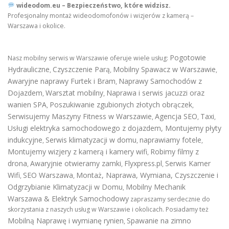
wideodom.eu – Bezpieczeństwo, które widzisz.
Profesjonalny montaż wideodomofonów i wizjerów z kamerą –
Warszawa i okolice.
Pogotowie
Nasz mobilny serwis w Warszawie oferuje wiele usług:
Hydrauliczne
Czyszczenie Parą
Mobilny Spawacz w Warszawie
,
,
,
Awaryjne naprawy Furtek i Bram
Naprawy Samochodów z
,
Dojazdem
Warsztat mobilny
Naprawa i serwis jacuzzi oraz
,
,
wanien SPA
Poszukiwanie zgubionych złotych obrączek
,
,
Serwisujemy Maszyny Fitness w Warszawie
Agencja SEO
Taxi
,
,
,
Usługi elektryka samochodowego z dojazdem
,
Montujemy płyty
indukcyjne
Serwis klimatyzacji w domu
naprawiamy fotele
,
,
,
Montujemy wizjery z kamerą i kamery wifi
Robimy filmy z
,
drona
Awaryjnie otwieramy zamki
Flyxpress.pl
Serwis Kamer
,
,
,
Wifi
SEO Warszawa
Montaż, Naprawa, Wymiana, Czyszczenie i
,
,
Odgrzybianie Klimatyzacji w Domu
Mobilny Mechanik
,
Warszawa & Elektryk Samochodowy
zapraszamy serdecznie do
skorzystania z naszych usług w Warszawie i okolicach. Posiadamy też
Mobilną Naprawę i wymianę rynien
Spawanie na zimno
,