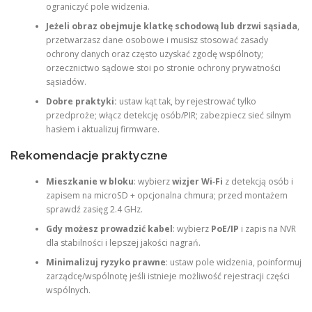
ograniczyć pole widzenia.
Jeżeli obraz obejmuje klatkę schodową lub drzwi sąsiada
,
przetwarzasz dane osobowe i musisz stosować zasady
ochrony danych oraz często uzyskać zgodę wspólnoty;
orzecznictwo sądowe stoi po stronie ochrony prywatności
sąsiadów.
Dobre praktyki:
ustaw kąt tak, by rejestrować tylko
przedproże; włącz detekcję osób/PIR; zabezpiecz sieć silnym
hasłem i aktualizuj firmware.
Rekomendacje praktyczne
Mieszkanie w bloku
: wybierz
wizjer Wi‑Fi
z detekcją osób i
zapisem na microSD + opcjonalna chmura; przed montażem
sprawdź zasięg 2.4 GHz.
Gdy możesz prowadzić kabel
: wybierz
PoE/IP
i zapis na NVR
dla stabilności i lepszej jakości nagrań.
Minimalizuj ryzyko prawne
: ustaw pole widzenia, poinformuj
zarządcę/wspólnotę jeśli istnieje możliwość rejestracji części
wspólnych.