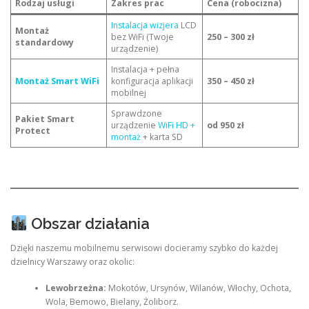
Rodzaj usługi
Zakres prac
Cena (robocizna)
Instalacja wizjera
LCD
Montaż
bez WiFi (Twoje
250 – 300 zł
standardowy
urządzenie)
Instalacja + pełna
Montaż Smart WiFi
konfiguracja aplikacji
350 – 450 zł
mobilnej
Sprawdzone
Pakiet Smart
urządzenie
WiFi HD +
od 950 zł
Protect
montaż
+ karta SD
Obszar działania
Dzięki naszemu mobilnemu serwisowi docieramy szybko do każdej
dzielnicy Warszawy oraz okolic:
Lewobrzeżna:
Mokotów, Ursynów, Wilanów, Włochy, Ochota,
Wola, Bemowo, Bielany, Żoliborz.