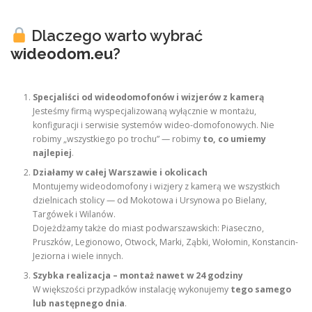
Dlaczego warto wybrać
wideodom.eu
?
Specjaliści od wideodomofonów i wizjerów z kamerą
Jesteśmy firmą wyspecjalizowaną wyłącznie w montażu,
konfiguracji i serwisie systemów wideo-domofonowych. Nie
robimy „wszystkiego po trochu” — robimy
to, co umiemy
najlepiej
.
Działamy w całej Warszawie i okolicach
Montujemy wideodomofony i wizjery z kamerą we wszystkich
dzielnicach stolicy — od Mokotowa i Ursynowa po Bielany,
Targówek i Wilanów.
Dojeżdżamy także do miast podwarszawskich: Piaseczno,
Pruszków, Legionowo, Otwock, Marki, Ząbki, Wołomin, Konstancin-
Jeziorna i wiele innych.
Szybka realizacja – montaż nawet w 24 godziny
W większości przypadków instalację wykonujemy
tego samego
lub następnego dnia
.