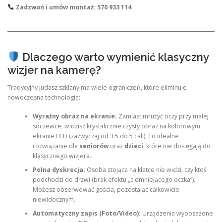
Zadzwoń i umów montaż: 570 933 114
Dlaczego warto wymienić klasyczny
wizjer na kamerę?
Tradycyjny judasz szklany ma wiele ograniczeń, które eliminuje
nowoczesna technologia:
Wyraźny obraz na ekranie:
Zamiast mrużyć oczy przy małej
soczewce, widzisz krystalicznie czysty obraz na kolorowym
ekranie LCD (zazwyczaj od 3.5 do 5 cali). To idealne
rozwiązanie dla
seniorów
oraz
dzieci
, które nie dosięgają do
klasycznego wizjera.
Pełna dyskrecja:
Osoba stojąca na klatce nie widzi, czy ktoś
podchodzi do drzwi (brak efektu „ciemniejącego oczka”).
Możesz obserwować gościa, pozostając całkowicie
niewidocznym.
Automatyczny zapis (Foto/Video):
Urządzenia wyposażone