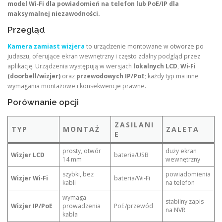
model Wi‑Fi dla powiadomień na telefon lub PoE/IP dla
maksymalnej niezawodności.
Przegląd
Kamera zamiast wizjera
to urządzenie montowane w otworze po
judaszu, oferujące ekran wewnętrzny i często zdalny podgląd przez
aplikację. Urządzenia występują w wersjach
lokalnych LCD
,
Wi‑Fi
(doorbell/wizjer)
oraz
przewodowych IP/PoE
; każdy typ ma inne
wymagania montażowe i konsekwencje prawne.
Porównanie opcji
ZASILANI
TYP
MONTAŻ
ZALETA
E
prosty, otwór
duży ekran
Wizjer LCD
bateria/USB
14 mm
wewnętrzny
szybki, bez
powiadomienia
Wizjer Wi‑Fi
bateria/Wi‑Fi
kabli
na telefon
wymaga
stabilny zapis
Wizjer IP/PoE
prowadzenia
PoE/przewód
na NVR
kabla