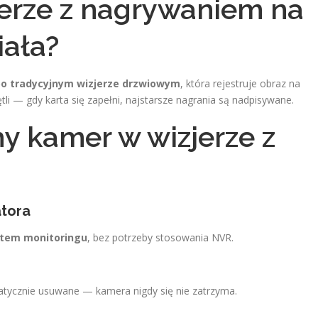
erze z nagrywaniem na
iała?
o tradycyjnym wizjerze drzwiowym
, która rejestruje obraz na
i — gdy karta się zapełni, najstarsze nagrania są nadpisywane.
y kamer w wizjerze z
atora
stem monitoringu
, bez potrzeby stosowania NVR.
matycznie usuwane — kamera nigdy się nie zatrzyma.