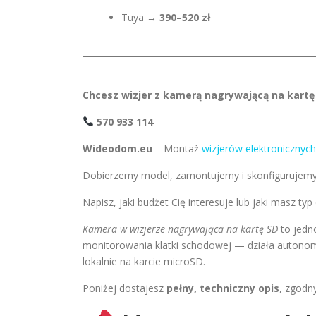
Tuya →
390–520 zł
Chcesz wizjer z kamerą nagrywającą na kartę
570 933 114
Wideodom.eu
– Montaż
wizjerów elektronicznych
Dobierzemy model, zamontujemy i skonfigurujemy, 
Napisz, jaki budżet Cię interesuje lub jaki masz ty
Kamera w wizjerze nagrywająca na kartę SD
to jedno
monitorowania klatki schodowej — działa autonomi
lokalnie na karcie microSD.
Poniżej dostajesz
pełny, techniczny opis
, zgodn