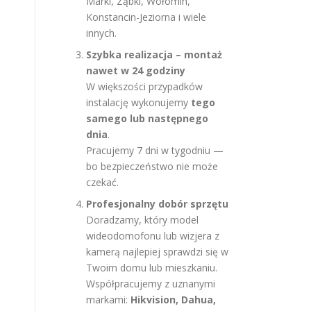
Marki, Ząbki, Wołomin,
Konstancin-Jeziorna i wiele
innych.
Szybka realizacja – montaż
nawet w 24 godziny
W większości przypadków
instalację wykonujemy
tego
samego lub następnego
dnia
.
Pracujemy 7 dni w tygodniu —
bo bezpieczeństwo nie może
czekać.
Profesjonalny dobór sprzętu
Doradzamy, który model
wideodomofonu lub wizjera z
kamerą najlepiej sprawdzi się w
Twoim domu lub mieszkaniu.
Współpracujemy z uznanymi
markami:
Hikvision, Dahua,