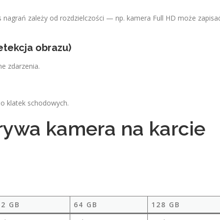
 nagrań zależy od rozdzielczości — np. kamera Full HD może zapisa
etekcja obrazu)
ne zdarzenia.
do klatek schodowych.
rywa kamera na karcie
32 GB
64 GB
128 GB