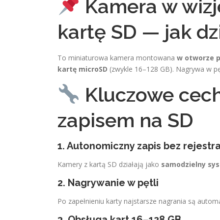
Kamera w wizj
kartę SD — jak dz
To miniaturowa kamera montowana
w otworze p
kartę microSD
(zwykle 16–128 GB). Nagrywa w pętl
Kluczowe cech
zapisem na SD
1. Autonomiczny zapis bez rejestr
Kamery z kartą SD działają jako
samodzielny sy
2. Nagrywanie w pętli
Po zapełnieniu karty najstarsze nagrania są auto
3. Obsługa kart 16–128 GB