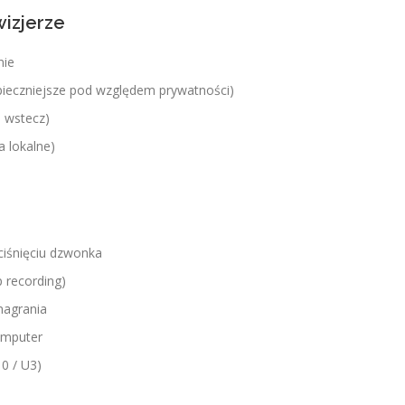
wizjerze
nie
pieczniejsze pod względem prywatności)
i wstecz)
a lokalne)
ciśnięciu dzwonka
 recording)
nagrania
omputer
0 / U3)