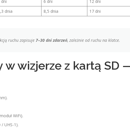
 dni
6 dni
12 dni
,3 dnia
8,5 dnia
17 dni
kcją ruchu zapisuje
7–30 dni zdarzeń
, zależnie od ruchu na klatce.
 w wizjerze z kartą SD 
mm).
moduł WiFi).
 / UHS-1).