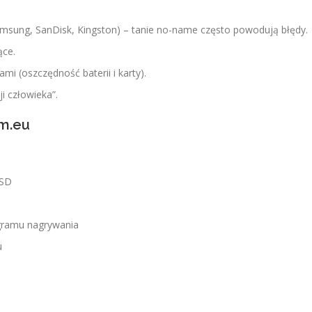
msung, SanDisk, Kingston) – tanie no-name często powodują błędy.
ące.
mi (oszczędność baterii i karty).
i człowieka”.
om.eu
 SD
gramu nagrywania
u