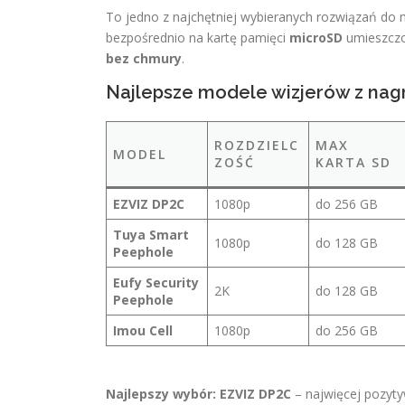
To jedno z najchętniej wybieranych rozwiązań do
bezpośrednio na kartę pamięci
microSD
umieszczo
bez chmury
.
Najlepsze modele wizjerów z nag
ROZDZIELC
MAX
MODEL
ZOŚĆ
KARTA SD
EZVIZ DP2C
1080p
do 256 GB
Tuya Smart
1080p
do 128 GB
Peephole
Eufy Security
2K
do 128 GB
Peephole
Imou Cell
1080p
do 256 GB
Najlepszy wybór:
EZVIZ DP2C
– najwięcej pozyty