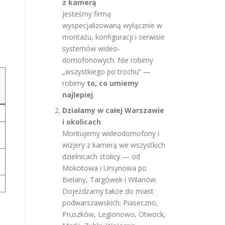
z kamerą
Jesteśmy firmą
wyspecjalizowaną wyłącznie w
montażu, konfiguracji i serwisie
systemów wideo-
domofonowych. Nie robimy
„wszystkiego po trochu” —
robimy
to, co umiemy
najlepiej
.
Działamy w całej Warszawie
i okolicach
Montujemy wideodomofony i
wizjery z kamerą we wszystkich
dzielnicach stolicy — od
Mokotowa i Ursynowa po
Bielany, Targówek i Wilanów.
Dojeżdżamy także do miast
podwarszawskich: Piaseczno,
Pruszków, Legionowo, Otwock,