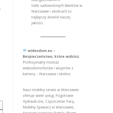
Setki zadowolonych klientów w
ć
Warszawie i okolicach to
najlepszy dowód naszej
jakości.
wideodom.eu –
Bezpieczeństwo, które widzisz.
Profesjonalny montaż
wideodomofonów i wizjerów z
kamerą – Warszawa i okolice.
Nasz mobilny serwis w Warszawie
oferuje wiele usług:
Pogotowie
Hydrauliczne
,
Czyszczenie Parą
,
Mobilny Spawacz w Warszawie
,
Awaryjne naprawy Furtek i Bram
,