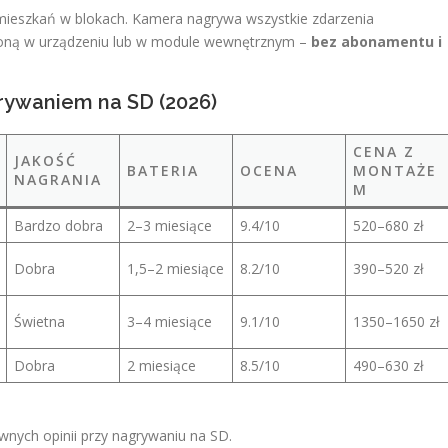
 mieszkań w blokach. Kamera nagrywa wszystkie zdarzenia
ną w urządzeniu lub w module wewnętrznym –
bez abonamentu i
rywaniem na SD (2026)
CENA Z
JAKOŚĆ
BATERIA
OCENA
MONTAŻE
NAGRANIA
M
Bardzo dobra
2–3 miesiące
9.4/10
520–680 zł
Dobra
1,5–2 miesiące
8.2/10
390–520 zł
Świetna
3–4 miesiące
9.1/10
1350–1650 zł
Dobra
2 miesiące
8.5/10
490–630 zł
wnych opinii przy nagrywaniu na SD.