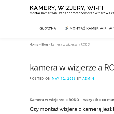
Skip
KAMERY, WIZJERY, WI-FI
to
Montaż Kamer Wifi i Wideodomofonów oraz Wizjerów z k
content
GŁÓWNA
MONTAŻ KAMER WIFI W
Home
»
Blog
»
kamera w wizjerze a RODO
kamera w wizjerze a 
POSTED ON
MAY 12, 2026
BY
ADMIN
Kamera w wizjerze a RODO – wszystko co musi
Czy montaż wizjera z kamerą jest 