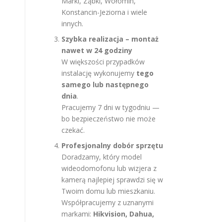
Marki, Ząbki, Wołomin,
Konstancin-Jeziorna i wiele
innych.
Szybka realizacja – montaż
nawet w 24 godziny
W większości przypadków
instalację wykonujemy
tego
samego lub następnego
dnia
.
Pracujemy 7 dni w tygodniu —
bo bezpieczeństwo nie może
czekać.
Profesjonalny dobór sprzętu
Doradzamy, który model
wideodomofonu lub wizjera z
kamerą najlepiej sprawdzi się w
Twoim domu lub mieszkaniu.
Współpracujemy z uznanymi
markami:
Hikvision, Dahua,