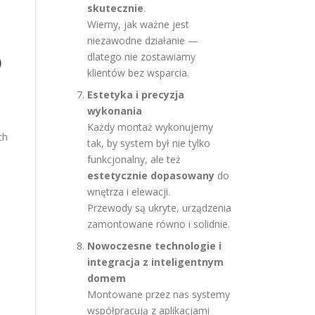
skutecznie
.
Wiemy, jak ważne jest
niezawodne działanie —
O
dlatego nie zostawiamy
klientów bez wsparcia.
Estetyka i precyzja
wykonania
Każdy montaż wykonujemy
ch
tak, by system był nie tylko
funkcjonalny, ale też
estetycznie dopasowany
do
wnętrza i elewacji.
Przewody są ukryte, urządzenia
zamontowane równo i solidnie.
Nowoczesne technologie i
integracja z inteligentnym
domem
Montowane przez nas systemy
współpracują z aplikacjami