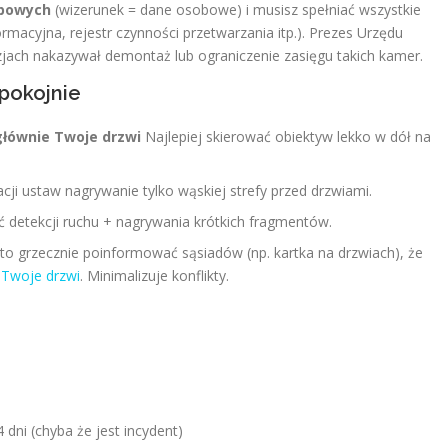
obowych
(wizerunek = dane osobowe) i musisz spełniać wszystkie
acyjna, rejestr czynności przetwarzania itp.). Prezes Urzędu
ach nakazywał demontaż lub ograniczenie zasięgu takich kamer.
spokojnie
łównie Twoje drzwi
Najlepiej skierować obiektyw lekko w dół na
cji ustaw nagrywanie tylko wąskiej strefy przed drzwiami.
 detekcji ruchu + nagrywania krótkich fragmentów.
to grzecznie poinformować sąsiadów (np. kartka na drzwiach), że
 Twoje drzwi
. Minimalizuje konflikty.
 dni (chyba że jest incydent)