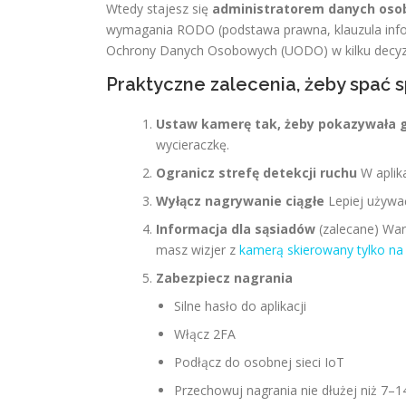
Wtedy stajesz się
administratorem danych os
wymagania RODO (podstawa prawna, klauzula inform
Ochrony Danych Osobowych (UODO) w kilku decyzj
Praktyczne zalecenia, żeby spać 
Ustaw kamerę tak, żeby pokazywała g
wycieraczkę.
Ogranicz strefę detekcji ruchu
W aplika
Wyłącz nagrywanie ciągłe
Lepiej używać
Informacja dla sąsiadów
(zalecane) War
masz wizjer z
kamerą skierowany tylko na
Zabezpiecz nagrania
Silne hasło do aplikacji
Włącz 2FA
Podłącz do osobnej sieci IoT
Przechowuj nagrania nie dłużej niż 7–14