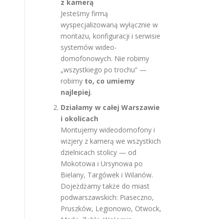
z kamerą
Jesteśmy firmą
wyspecjalizowaną wyłącznie w
montażu, konfiguracji i serwisie
systemów wideo-
domofonowych. Nie robimy
„wszystkiego po trochu” —
robimy
to, co umiemy
najlepiej
.
Działamy w całej Warszawie
i okolicach
Montujemy wideodomofony i
wizjery z kamerą we wszystkich
dzielnicach stolicy — od
Mokotowa i Ursynowa po
Bielany, Targówek i Wilanów.
Dojeżdżamy także do miast
podwarszawskich: Piaseczno,
Pruszków, Legionowo, Otwock,