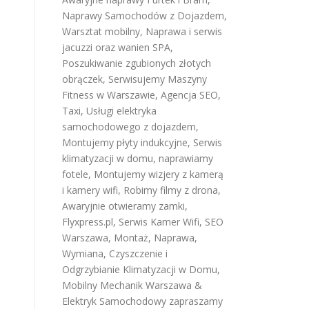
Naprawy Samochodów z Dojazdem
,
Warsztat mobilny
,
Naprawa i serwis
jacuzzi oraz wanien SPA
,
Poszukiwanie zgubionych złotych
obrączek
,
Serwisujemy Maszyny
Fitness w Warszawie
,
Agencja SEO
,
Taxi
,
Usługi elektryka
samochodowego z dojazdem
,
Montujemy płyty indukcyjne
,
Serwis
klimatyzacji w domu
,
naprawiamy
fotele
,
Montujemy wizjery z kamerą
i kamery wifi
,
Robimy filmy z drona
,
Awaryjnie otwieramy zamki
,
Flyxpress.pl
,
Serwis Kamer Wifi
,
SEO
Warszawa
,
Montaż, Naprawa,
Wymiana, Czyszczenie i
Odgrzybianie Klimatyzacji w Domu
,
Mobilny Mechanik Warszawa &
Elektryk Samochodowy
zapraszamy