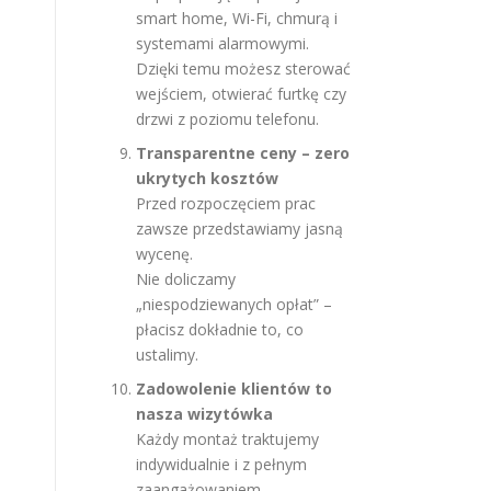
smart home, Wi-Fi, chmurą i
systemami alarmowymi.
Dzięki temu możesz sterować
wejściem, otwierać furtkę czy
drzwi z poziomu telefonu.
Transparentne ceny – zero
ukrytych kosztów
Przed rozpoczęciem prac
zawsze przedstawiamy jasną
wycenę.
Nie doliczamy
„niespodziewanych opłat” –
płacisz dokładnie to, co
ustalimy.
Zadowolenie klientów to
nasza wizytówka
Każdy montaż traktujemy
indywidualnie i z pełnym
zaangażowaniem.