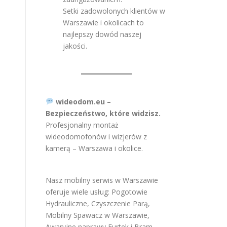
Setki zadowolonych klientów w
Warszawie i okolicach to
najlepszy dowód naszej
jakości.
wideodom.eu –
Bezpieczeństwo, które widzisz.
Profesjonalny montaż
wideodomofonów i wizjerów z
kamerą – Warszawa i okolice.
Nasz mobilny serwis w Warszawie
oferuje wiele usług:
Pogotowie
Hydrauliczne
,
Czyszczenie Parą
,
Mobilny Spawacz w Warszawie
,
Awaryjne naprawy Furtek i Bram
,