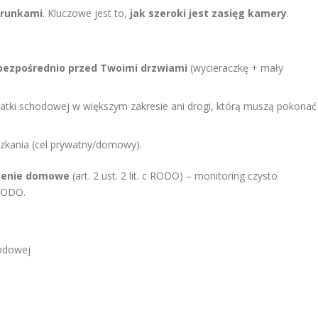
arunkami
. Kluczowe jest to,
jak szeroki jest zasięg kamery
.
 bezpośrednio przed Twoimi drzwiami
(wycieraczkę + mały
łatki schodowej w większym zakresie ani drogi, którą muszą pokonać
zkania (cel prywatny/domowy).
zenie domowe
(art. 2 ust. 2 lit. c RODO) – monitoring czysto
 RODO.
hodowej