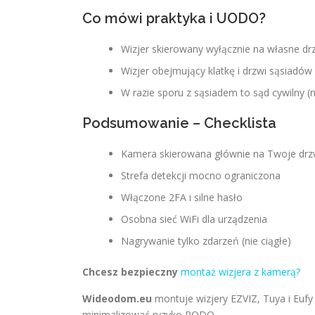
Co mówi praktyka i UODO?
Wizjer skierowany wyłącznie na własne dr
Wizjer obejmujący klatkę i drzwi sąsiadów 
W razie sporu z sąsiadem to sąd cywilny (
Podsumowanie – Checklista
Kamera skierowana głównie na Twoje drz
Strefa detekcji mocno ograniczona
Włączone 2FA i silne hasło
Osobna sieć WiFi dla urządzenia
Nagrywanie tylko zdarzeń (nie ciągłe)
Chcesz bezpieczny
montaż wizjera z kamerą?
Wideodom.eu
montuje wizjery EZVIZ, Tuya i Euf
minimalizować ryzyko RODO.