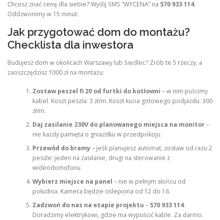
Chcesz znać cenę dla siebie? Wyślij SMS “WYCENA” na
570 933 114
.
Oddzwonimy w 15 minut.
Jak przygotować dom do montażu?
Checklista dla inwestora
Budujesz dom w okolicach Warszawy lub Siedlec? Zrób te 5 rzeczy, a
zaoszczędzisz 1000 zł na montażu:
Zostaw peszel fi 20 od furtki do kotłowni
– w nim puścimy
kabel. Koszt peszla: 3 zł/m. Koszt kucia gotowego podjazdu: 300
zł/m.
Daj zasilanie 230V do planowanego miejsca na monitor
–
nie każdy pamięta o gniazdku w przedpokoju.
Przewód do bramy
– jeśli planujesz automat, zostaw od razu 2
peszle: jeden na zasilanie, drugi na sterowanie z
wideodomofonu.
Wybierz miejsce na panel
– nie w pełnym słońcu od
południa. Kamera będzie oślepiona od 12 do 16.
Zadzwoń do nas na etapie projektu
–
570 933 114
.
Doradzimy elektrykowi, gdzie ma wypuścić kable. Za darmo.