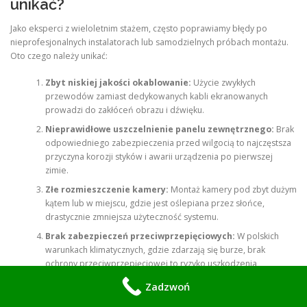
unikać?
Jako eksperci z wieloletnim stażem, często poprawiamy błędy po
nieprofesjonalnych instalatorach lub samodzielnych próbach montażu.
Oto czego należy unikać:
Zbyt niskiej jakości okablowanie:
Użycie zwykłych
przewodów zamiast dedykowanych kabli ekranowanych
prowadzi do zakłóceń obrazu i dźwięku.
Nieprawidłowe uszczelnienie panelu zewnętrznego:
Brak
odpowiedniego zabezpieczenia przed wilgocią to najczęstsza
przyczyna korozji styków i awarii urządzenia po pierwszej
zimie.
Złe rozmieszczenie kamery:
Montaż kamery pod zbyt dużym
kątem lub w miejscu, gdzie jest oślepiana przez słońce,
drastycznie zmniejsza użyteczność systemu.
Brak zabezpieczeń przeciwprzepięciowych:
W polskich
warunkach klimatycznych, gdzie zdarzają się burze, brak
ochrony przeciwprzepięciowej to ryzyko uszkodzenia
elektroniki.
Zadzwoń
Współpraca z naszą firmą to pewność, że unikniesz tych błędów.