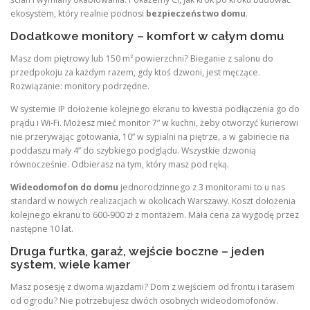
ekosystem, który realnie podnosi
bezpieczeństwo domu
.
Dodatkowe monitory – komfort w całym domu
Masz dom piętrowy lub 150 m² powierzchni? Bieganie z salonu do
przedpokoju za każdym razem, gdy ktoś dzwoni, jest męczące.
Rozwiązanie: monitory podrzędne.
W systemie IP dołożenie kolejnego ekranu to kwestia podłączenia go do
prądu i Wi-Fi. Możesz mieć monitor 7” w kuchni, żeby otworzyć kurierowi
nie przerywając gotowania, 10” w sypialni na piętrze, a w gabinecie na
poddaszu mały 4” do szybkiego podglądu. Wszystkie dzwonią
równocześnie. Odbierasz na tym, który masz pod ręką.
Wideodomofon do domu
jednorodzinnego z 3 monitorami to u nas
standard w nowych realizacjach w okolicach Warszawy. Koszt dołożenia
kolejnego ekranu to 600-900 zł z montażem. Mała cena za wygodę przez
następne 10 lat.
Druga furtka, garaż, wejście boczne – jeden
system, wiele kamer
Masz posesję z dwoma wjazdami? Dom z wejściem od frontu i tarasem
od ogrodu? Nie potrzebujesz dwóch osobnych wideodomofonów.