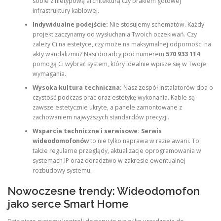
sobie z nietypową architekturą czy brakiem gotowej
infrastruktury kablowej.
Indywidualne podejście:
Nie stosujemy schematów. Każdy
projekt zaczynamy od wysłuchania Twoich oczekiwań. Czy
zależy Ci na estetyce, czy może na maksymalnej odporności na
akty wandalizmu? Nasi doradcy pod numerem
570 933 114
pomogą Ci wybrać system, który idealnie wpisze się w Twoje
wymagania.
Wysoka kultura techniczna:
Nasz zespół instalatorów dba o
czystość podczas prac oraz estetykę wykonania. Kable są
zawsze estetycznie ukryte, a panele zamontowane z
zachowaniem najwyższych standardów precyzji.
Wsparcie techniczne i serwisowe:
Serwis
wideodomofonów
to nie tylko naprawa w razie awarii. To
także regularne przeglądy, aktualizacje oprogramowania w
systemach IP oraz doradztwo w zakresie ewentualnej
rozbudowy systemu.
Nowoczesne trendy: Wideodomofon
jako serce Smart Home