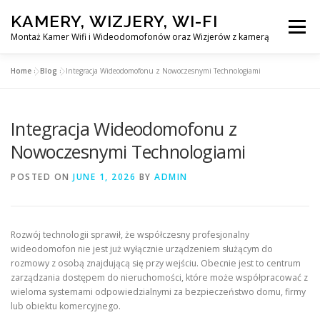
Skip
KAMERY, WIZJERY, WI-FI
to
Menu
content
Montaż Kamer Wifi i Wideodomofonów oraz Wizjerów z kamerą
Home
»
Blog
»
Integracja Wideodomofonu z Nowoczesnymi Technologiami
GŁÓWNA
MONTAŻ KAMER WIFI W WARSZAWA
Integracja Wideodomofonu z
MONTAŻ WIDEDOMOFONÓW
Nowoczesnymi Technologiami
POSTED ON
JUNE 1, 2026
BY
ADMIN
MONTAŻU WIZJERÓW Z KAMERĄ
BLOG
EN
Rozwój technologii sprawił, że współczesny profesjonalny
KONTAKT
wideodomofon nie jest już wyłącznie urządzeniem służącym do
rozmowy z osobą znajdującą się przy wejściu. Obecnie jest to centrum
zarządzania dostępem do nieruchomości, które może współpracować z
wieloma systemami odpowiedzialnymi za bezpieczeństwo domu, firmy
lub obiektu komercyjnego.