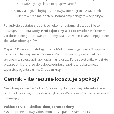
Sprawdzimy, czy da się to spiąć w całość.
RODO
– gdzie będą przechowywane nagrania z wizerunkiem
klientów? Kto ma dostęp? Pomożemy przygotować politykę.
Po audycie dostajesz raport: co rekomendujemy, dlaczego i ile to
kosztuje. Bez lania wody.
Profesjonalny wideodomofon
w firmie ma
zarabiać, a nie generować problemy. Ma oszczędzić czas recepcji, a nie
dokładać obowiązków.
Przykład
: Klinika stomatologiczna na Mokotowie. 3 gabinety, 2 wejścia.
Pacjenci pchali się bez umówienia. Zamontowaliśmy system Akuvox z
ekranem w rejestracji i aplikacjami u lekarzy. Teraz asystentka widzi kto
przyszedł i kieruje go do odpowiedniego gabinetu. Lekarz może
wpuścić pacjenta z unitu. Chaos zniknął.
Cennik – ile realnie kosztuje spokój?
Nie lubimy cenników “od…do”, bo każdy dom jest inny. Ale żebyś miał
punkt odniesienia, oto realne przykłady z Warszawy i Siedlec z ostatnich
3 miesięcy:
Pakiet START – Siedlce, dom jednorodzinny
System przewodowy Vidos, monitor 7”, panel z kamerą HD,