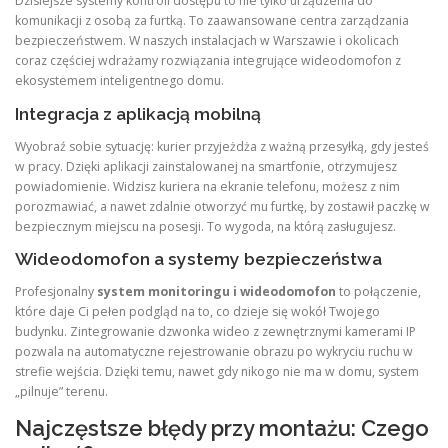
Dzisiejsze systemy kontroli dostępu to nie tylko urządzenia do
komunikacji z osobą za furtką. To zaawansowane centra zarządzania
bezpieczeństwem. W naszych instalacjach w Warszawie i okolicach
coraz częściej wdrażamy rozwiązania integrujące wideodomofon z
ekosystemem inteligentnego domu.
Integracja z aplikacją mobilną
Wyobraź sobie sytuację: kurier przyjeżdża z ważną przesyłką, gdy jesteś
w pracy. Dzięki aplikacji zainstalowanej na smartfonie, otrzymujesz
powiadomienie. Widzisz kuriera na ekranie telefonu, możesz z nim
porozmawiać, a nawet zdalnie otworzyć mu furtkę, by zostawił paczkę w
bezpiecznym miejscu na posesji. To wygoda, na którą zasługujesz.
Wideodomofon a systemy bezpieczeństwa
Profesjonalny
system monitoringu i wideodomofon
to połączenie,
które daje Ci pełen podgląd na to, co dzieje się wokół Twojego
budynku. Zintegrowanie dzwonka wideo z zewnętrznymi kamerami IP
pozwala na automatyczne rejestrowanie obrazu po wykryciu ruchu w
strefie wejścia. Dzięki temu, nawet gdy nikogo nie ma w domu, system
„pilnuje” terenu.
Najczęstsze błędy przy montażu: Czego