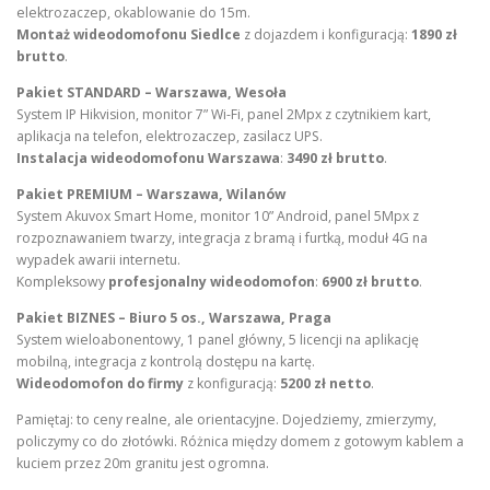
elektrozaczep, okablowanie do 15m.
Montaż wideodomofonu Siedlce
z dojazdem i konfiguracją:
1890 zł
brutto
.
Pakiet STANDARD – Warszawa, Wesoła
System IP Hikvision, monitor 7” Wi-Fi, panel 2Mpx z czytnikiem kart,
aplikacja na telefon, elektrozaczep, zasilacz UPS.
Instalacja wideodomofonu Warszawa
:
3490 zł brutto
.
Pakiet PREMIUM – Warszawa, Wilanów
System Akuvox Smart Home, monitor 10” Android, panel 5Mpx z
rozpoznawaniem twarzy, integracja z bramą i furtką, moduł 4G na
wypadek awarii internetu.
Kompleksowy
profesjonalny wideodomofon
:
6900 zł brutto
.
Pakiet BIZNES – Biuro 5 os., Warszawa, Praga
System wieloabonentowy, 1 panel główny, 5 licencji na aplikację
mobilną, integracja z kontrolą dostępu na kartę.
Wideodomofon do firmy
z konfiguracją:
5200 zł netto
.
Pamiętaj: to ceny realne, ale orientacyjne. Dojedziemy, zmierzymy,
policzymy co do złotówki. Różnica między domem z gotowym kablem a
kuciem przez 20m granitu jest ogromna.