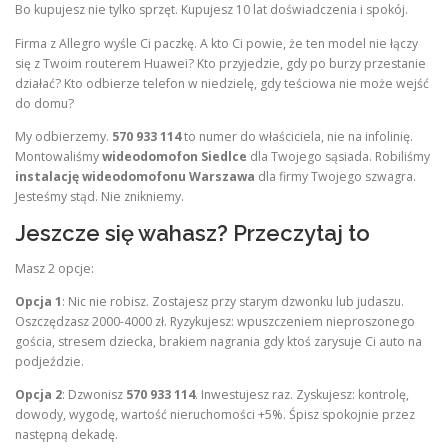
Bo kupujesz nie tylko sprzęt. Kupujesz 10 lat doświadczenia i spokój.
Firma z Allegro wyśle Ci paczkę. A kto Ci powie, że ten model nie łączy
się z Twoim routerem Huawei? Kto przyjedzie, gdy po burzy przestanie
działać? Kto odbierze telefon w niedzielę, gdy teściowa nie może wejść
do domu?
My odbierzemy.
570 933 114
to numer do właściciela, nie na infolinię.
Montowaliśmy
wideodomofon Siedlce
dla Twojego sąsiada. Robiliśmy
instalację wideodomofonu Warszawa
dla firmy Twojego szwagra.
Jesteśmy stąd. Nie znikniemy.
Jeszcze się wahasz? Przeczytaj to
Masz 2 opcje:
Opcja 1
: Nic nie robisz. Zostajesz przy starym dzwonku lub judaszu.
Oszczędzasz 2000-4000 zł. Ryzykujesz: wpuszczeniem nieproszonego
gościa, stresem dziecka, brakiem nagrania gdy ktoś zarysuje Ci auto na
podjeździe.
Opcja 2
: Dzwonisz
570 933 114
. Inwestujesz raz. Zyskujesz: kontrolę,
dowody, wygodę, wartość nieruchomości +5%. Śpisz spokojnie przez
następną dekadę.