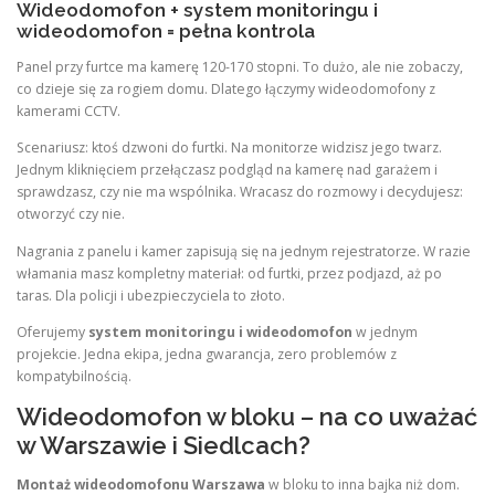
Wideodomofon + system monitoringu i
wideodomofon = pełna kontrola
Panel przy furtce ma kamerę 120-170 stopni. To dużo, ale nie zobaczy,
co dzieje się za rogiem domu. Dlatego łączymy wideodomofony z
kamerami CCTV.
Scenariusz: ktoś dzwoni do furtki. Na monitorze widzisz jego twarz.
Jednym kliknięciem przełączasz podgląd na kamerę nad garażem i
sprawdzasz, czy nie ma wspólnika. Wracasz do rozmowy i decydujesz:
otworzyć czy nie.
Nagrania z panelu i kamer zapisują się na jednym rejestratorze. W razie
włamania masz kompletny materiał: od furtki, przez podjazd, aż po
taras. Dla policji i ubezpieczyciela to złoto.
Oferujemy
system monitoringu i wideodomofon
w jednym
projekcie. Jedna ekipa, jedna gwarancja, zero problemów z
kompatybilnością.
Wideodomofon w bloku – na co uważać
w Warszawie i Siedlcach?
Montaż wideodomofonu Warszawa
w bloku to inna bajka niż dom.