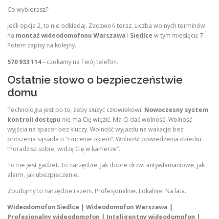
Co wybierasz?
Jeśli opcja 2, to nie odkładaj. Zadzwoń teraz. Liczba wolnych terminów
na
montaż wideodomofonu Warszawa
i
Siedlce
w tym miesiącu: 7.
Potem zapisy na kolejny.
570 933 114
– czekamy na Twój telefon.
Ostatnie słowo o bezpieczeństwie
domu
Technologia jest po to, żeby służyć człowiekowi.
Nowoczesny system
kontroli dostępu
nie ma Cię więzić. Ma Ci dać wolność. Wolność
wyjścia na spacer bez kluczy. Wolność wyjazdu na wakacje bez
proszenia sąsiada o “rzucenie okiem”. Wolność powiedzenia dziecku:
“Poradzisz sobie, widzę Cię w kamerze”.
To nie jest gadżet. To narzędzie. Jak dobre drzwi antywłamaniowe, jak
alarm, jak ubezpieczenie.
Zbudujmy to narzędzie razem. Profesjonalnie. Lokalnie. Na lata.
Wideodomofon Siedlce | Wideodomofon Warszawa |
Profesjonalny wideodomofon | Inteligentny wideodomofon |