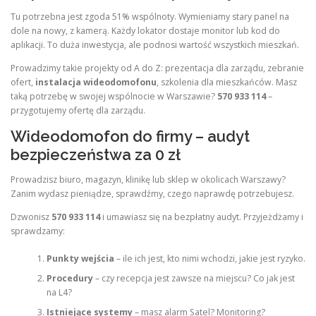
Tu potrzebna jest zgoda 51% wspólnoty. Wymieniamy stary panel na
dole na nowy, z kamerą. Każdy lokator dostaje monitor lub kod do
aplikacji. To duża inwestycja, ale podnosi wartość wszystkich mieszkań.
Prowadzimy takie projekty od A do Z: prezentacja dla zarządu, zebranie
ofert,
instalacja wideodomofonu
, szkolenia dla mieszkańców. Masz
taką potrzebę w swojej wspólnocie w Warszawie?
570 933 114
–
przygotujemy ofertę dla zarządu.
Wideodomofon do firmy – audyt
bezpieczeństwa za 0 zł
Prowadzisz biuro, magazyn, klinikę lub sklep w okolicach Warszawy?
Zanim wydasz pieniądze, sprawdźmy, czego naprawdę potrzebujesz.
Dzwonisz
570 933 114
i umawiasz się na bezpłatny audyt. Przyjeżdżamy i
sprawdzamy:
Punkty wejścia
– ile ich jest, kto nimi wchodzi, jakie jest ryzyko.
Procedury
– czy recepcja jest zawsze na miejscu? Co jak jest
na L4?
Istniejące systemy
– masz alarm Satel? Monitoring?