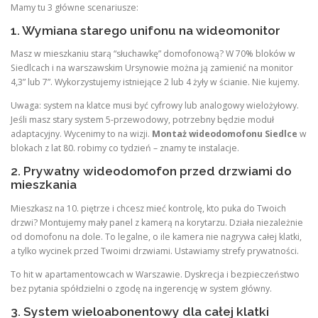
Mamy tu 3 główne scenariusze:
1. Wymiana starego unifonu na wideomonitor
Masz w mieszkaniu starą “słuchawkę” domofonową? W 70% bloków w
Siedlcach i na warszawskim Ursynowie można ją zamienić na monitor
4,3” lub 7”. Wykorzystujemy istniejące 2 lub 4 żyły w ścianie. Nie kujemy.
Uwaga: system na klatce musi być cyfrowy lub analogowy wielożyłowy.
Jeśli masz stary system 5-przewodowy, potrzebny będzie moduł
adaptacyjny. Wycenimy to na wizji.
Montaż wideodomofonu Siedlce
w
blokach z lat 80. robimy co tydzień – znamy te instalacje.
2. Prywatny wideodomofon przed drzwiami do
mieszkania
Mieszkasz na 10. piętrze i chcesz mieć kontrolę, kto puka do Twoich
drzwi? Montujemy mały panel z kamerą na korytarzu. Działa niezależnie
od domofonu na dole. To legalne, o ile kamera nie nagrywa całej klatki,
a tylko wycinek przed Twoimi drzwiami. Ustawiamy strefy prywatności.
To hit w apartamentowcach w Warszawie. Dyskrecja i bezpieczeństwo
bez pytania spółdzielni o zgodę na ingerencję w system główny.
3. System wieloabonentowy dla całej klatki