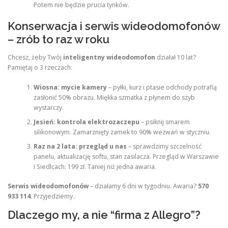
Potem nie będzie prucia tynków.
Konserwacja i serwis wideodomofonów
– zrób to raz w roku
Chcesz, żeby Twój
inteligentny wideodomofon
działał 10 lat?
Pamiętaj o 3 rzeczach:
Wiosna: mycie kamery
– pyłki, kurz i ptasie odchody potrafią
zasłonić 50% obrazu. Miękka szmatka z płynem do szyb
wystarczy.
Jesień: kontrola elektrozaczepu
– psiknij smarem
silikonowym. Zamarznięty zamek to 90% wezwań w styczniu.
Raz na 2 lata: przegląd u nas
– sprawdzimy szczelność
panelu, aktualizację softu, stan zasilacza. Przegląd w Warszawie
i Siedlcach: 199 zł. Taniej niż jedna awaria.
Serwis wideodomofonów
– działamy 6 dni w tygodniu. Awaria?
570
933 114
. Przyjedziemy.
Dlaczego my, a nie “firma z Allegro”?