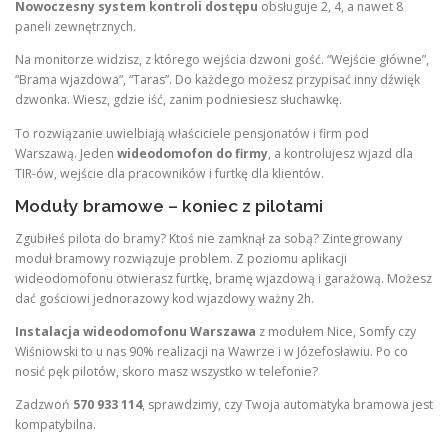
Nowoczesny system kontroli dostępu
obsługuje 2, 4, a nawet 8
paneli zewnętrznych.
Na monitorze widzisz, z którego wejścia dzwoni gość. “Wejście główne”,
“Brama wjazdowa”, “Taras”. Do każdego możesz przypisać inny dźwięk
dzwonka. Wiesz, gdzie iść, zanim podniesiesz słuchawkę.
To rozwiązanie uwielbiają właściciele pensjonatów i firm pod
Warszawą. Jeden
wideodomofon do firmy
, a kontrolujesz wjazd dla
TIR-ów, wejście dla pracowników i furtkę dla klientów.
Moduły bramowe – koniec z pilotami
Zgubiłeś pilota do bramy? Ktoś nie zamknął za sobą? Zintegrowany
moduł bramowy rozwiązuje problem. Z poziomu aplikacji
wideodomofonu otwierasz furtkę, bramę wjazdową i garażową. Możesz
dać gościowi jednorazowy kod wjazdowy ważny 2h.
Instalacja wideodomofonu Warszawa
z modułem Nice, Somfy czy
Wiśniowski to u nas 90% realizacji na Wawrze i w Józefosławiu. Po co
nosić pęk pilotów, skoro masz wszystko w telefonie?
Zadzwoń
570 933 114
, sprawdzimy, czy Twoja automatyka bramowa jest
kompatybilna.