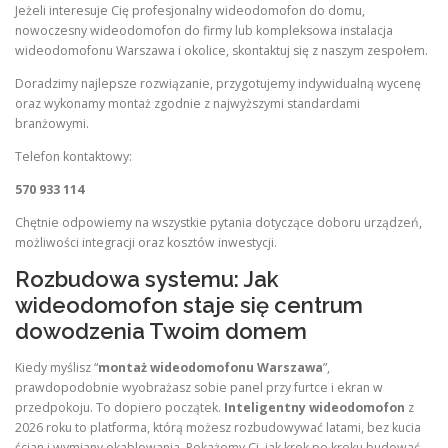
Jeżeli interesuje Cię profesjonalny wideodomofon do domu,
nowoczesny wideodomofon do firmy lub kompleksowa instalacja
wideodomofonu Warszawa i okolice, skontaktuj się z naszym zespołem.
Doradzimy najlepsze rozwiązanie, przygotujemy indywidualną wycenę
oraz wykonamy montaż zgodnie z najwyższymi standardami
branżowymi.
Telefon kontaktowy:
570 933 114
Chętnie odpowiemy na wszystkie pytania dotyczące doboru urządzeń,
możliwości integracji oraz kosztów inwestycji.
Rozbudowa systemu: Jak
wideodomofon staje się centrum
dowodzenia Twoim domem
Kiedy myślisz “
montaż wideodomofonu Warszawa
”,
prawdopodobnie wyobrażasz sobie panel przy furtce i ekran w
przedpokoju. To dopiero początek.
Inteligentny wideodomofon
z
2026 roku to platforma, którą możesz rozbudowywać latami, bez kucia
ścian i wymiany okablowania. Pokażemy Ci, jak krok po kroku budować