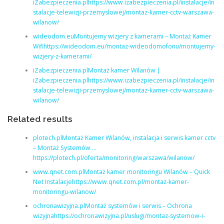
iZabezpieczenia.plhttps://www.izabezpieczenia.pl/instalacje/in
stalacje-telewizji-przemyslowej/montaz-kamer-cctv-warszawa-
wilanow/
wideodom.euMontujemy wizjery z kamerami – Montaż Kamer
Wifihttps://wideodom.eu/montaz-wideodomofonu/montujemy-
wizjery-z-kamerami/
iZabezpieczenia.plMontaż kamer Wilanów |
iZabezpieczenia.plhttps://www.izabezpieczenia.pl/instalacje/in
stalacje-telewizji-przemyslowej/montaz-kamer-cctv-warszawa-
wilanow/
Related results
plotech.plMontaż Kamer Wilanów, instalacja i serwis kamer cctv
– Montaż Systemów …
https://plotech.pl/oferta/monitoring/warszawa/wilanow/
www.qnet.com.plMontaż kamer monitoringu Wilanów – Quick
Net Instalacjehttps://www.qnet.com.pl/montaz-kamer-
monitoringu-wilanow/
ochronawizyjna.plMontaż systemów i serwis – Ochrona
wizyjnahttps://ochronawizyjna.pl/uslugi/montaz-systemow-i-