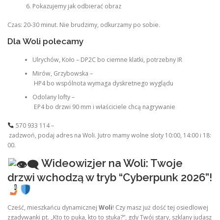
Pokazujemy jak odbierać obraz
Czas: 20-30 minut. Nie brudzimy, odkurzamy po sobie.
Dla Woli polecamy
Ulrychów, Koło – DP2C bo ciemne klatki, potrzebny IR
Mirów, Grzybowska –
HP4 bo wspólnota wymaga dyskretnego wyglądu
Odolany lofty –
EP4 bo drzwi 90 mm i właściciele chcą nagrywanie
570 933 114 –
zadzwoń, podaj adres na Woli. Jutro mamy wolne sloty 10:00, 14:00 i 18:
00.
Wideowizjer na Woli: Twoje
drzwi wchodzą w tryb “Cyberpunk 2026”!
Cześć, mieszkańcu dynamicznej
Woli
! Czy masz już dość tej osiedlowej
zgadywanki pt. „Kto to puka, kto to stuka?”, gdy Twój stary, szklany judasz