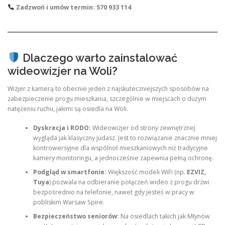
Zadzwoń i umów termin: 570 933 114
Dlaczego warto zainstalować
wideowizjer na Woli?
Wizjer z kamerą to obecnie jeden z najskuteczniejszych sposobów na
zabezpieczenie progu mieszkania, szczególnie w miejscach o dużym
natężeniu ruchu, jakimi są osiedla na Woli.
Dyskrecja i RODO:
Wideowizjer od strony zewnętrznej
wygląda jak klasyczny judasz. Jest to rozwiązanie znacznie mniej
kontrowersyjne dla wspólnot mieszkaniowych niż tradycyjne
kamery monitoringu, a jednocześnie zapewnia pełną ochronę.
Podgląd w smartfonie:
Większość modeli WiFi (np.
EZVIZ,
Tuya
) pozwala na odbieranie połączeń wideo z progu drzwi
bezpośrednio na telefonie, nawet gdy jesteś w pracy w
pobliskim Warsaw Spire.
Bezpieczeństwo seniorów:
Na osiedlach takich jak Młynów