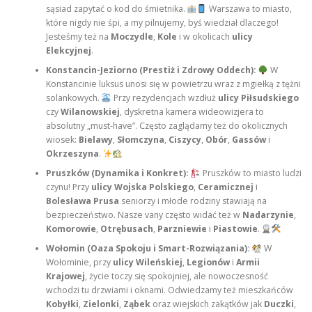
sąsiad zapytać o kod do śmietnika.
Warszawa to miasto,
które nigdy nie śpi, a my pilnujemy, byś wiedział dlaczego!
Jesteśmy też na
Moczydle
,
Kole
i w okolicach
ulicy
Elekcyjnej
.
Konstancin-Jeziorno (Prestiż i Zdrowy Oddech):
W
Konstancinie luksus unosi się w powietrzu wraz z mgiełką z tężni
solankowych.
Przy rezydencjach wzdłuż
ulicy Piłsudskiego
czy
Wilanowskiej
, dyskretna kamera wideowizjera to
absolutny „must-have”. Często zaglądamy też do okolicznych
wiosek:
Bielawy
,
Słomczyna
,
Ciszycy
,
Obór
,
Gassów
i
Okrzeszyna
.
Pruszków (Dynamika i Konkret):
Pruszków to miasto ludzi
czynu! Przy
ulicy Wojska Polskiego
,
Ceramicznej
i
Bolesława Prusa
seniorzy i młode rodziny stawiają na
bezpieczeństwo. Nasze vany często widać też w
Nadarzynie
,
Komorowie
,
Otrębusach
,
Parzniewie
i
Piastowie
.
Wołomin (Oaza Spokoju i Smart-Rozwiązania):
W
Wołominie, przy
ulicy Wileńskiej
,
Legionów
i
Armii
Krajowej
, życie toczy się spokojniej, ale nowoczesność
wchodzi tu drzwiami i oknami. Odwiedzamy też mieszkańców
Kobyłki
,
Zielonki
,
Ząbek
oraz wiejskich zakątków jak
Duczki
,