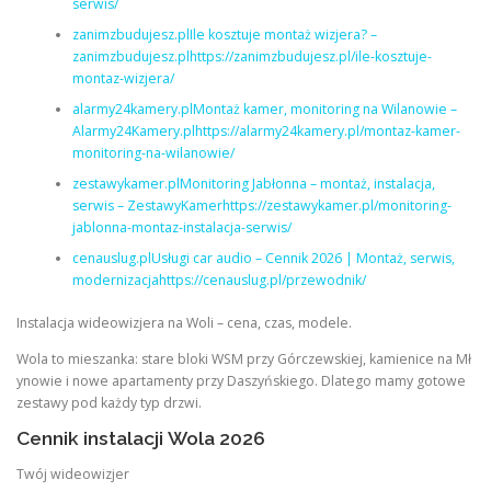
serwis/
zanimzbudujesz.plIle kosztuje montaż wizjera? –
zanimzbudujesz.plhttps://zanimzbudujesz.pl/ile-kosztuje-
montaz-wizjera/
alarmy24kamery.plMontaż kamer, monitoring na Wilanowie –
Alarmy24Kamery.plhttps://alarmy24kamery.pl/montaz-kamer-
monitoring-na-wilanowie/
zestawykamer.plMonitoring Jabłonna – montaż, instalacja,
serwis – ZestawyKamerhttps://zestawykamer.pl/monitoring-
jablonna-montaz-instalacja-serwis/
cenauslug.plUsługi car audio – Cennik 2026 | Montaż, serwis,
modernizacjahttps://cenauslug.pl/przewodnik/
Instalacja wideowizjera na Woli – cena, czas, modele.
Wola to mieszanka: stare bloki WSM przy Górczewskiej, kamienice na Mł
ynowie i nowe apartamenty przy Daszyńskiego. Dlatego mamy gotowe
zestawy pod każdy typ drzwi.
Cennik instalacji Wola 2026
Twój wideowizjer