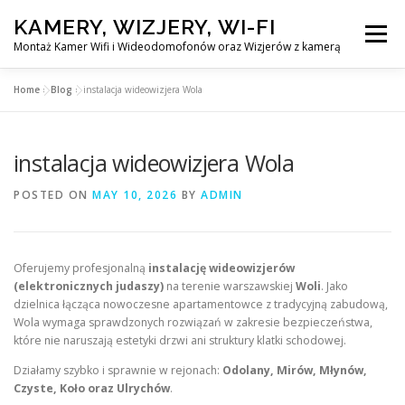
Skip
KAMERY, WIZJERY, WI-FI
to
Menu
content
Montaż Kamer Wifi i Wideodomofonów oraz Wizjerów z kamerą
Home
»
Blog
»
instalacja wideowizjera Wola
GŁÓWNA
MONTAŻ KAMER WIFI W WARSZAWA
instalacja wideowizjera Wola
MONTAŻ WIDEDOMOFONÓW
POSTED ON
MAY 10, 2026
BY
ADMIN
MONTAŻU WIZJERÓW Z KAMERĄ
BLOG
Oferujemy profesjonalną
instalację wideowizjerów
(elektronicznych judaszy)
na terenie warszawskiej
Woli
. Jako
EN
dzielnica łącząca nowoczesne apartamentowce z tradycyjną zabudową,
KONTAKT
Wola wymaga sprawdzonych rozwiązań w zakresie bezpieczeństwa,
które nie naruszają estetyki drzwi ani struktury klatki schodowej.
Działamy szybko i sprawnie w rejonach:
Odolany, Mirów, Młynów,
Czyste, Koło oraz Ulrychów
.