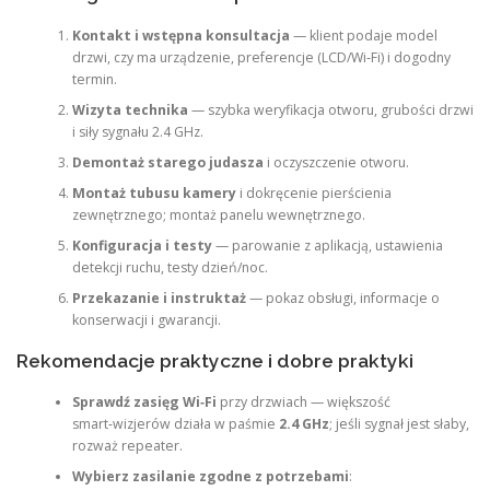
Kontakt i wstępna konsultacja
— klient podaje model
drzwi, czy ma urządzenie, preferencje (LCD/Wi‑Fi) i dogodny
termin.
Wizyta technika
— szybka weryfikacja otworu, grubości drzwi
i siły sygnału 2.4 GHz.
Demontaż starego judasza
i oczyszczenie otworu.
Montaż tubusu kamery
i dokręcenie pierścienia
zewnętrznego; montaż panelu wewnętrznego.
Konfiguracja i testy
— parowanie z aplikacją, ustawienia
detekcji ruchu, testy dzień/noc.
Przekazanie i instruktaż
— pokaz obsługi, informacje o
konserwacji i gwarancji.
Rekomendacje praktyczne i dobre praktyki
Sprawdź zasięg Wi‑Fi
przy drzwiach — większość
smart‑wizjerów działa w paśmie
2.4 GHz
; jeśli sygnał jest słaby,
rozważ repeater.
Wybierz zasilanie zgodne z potrzebami
: