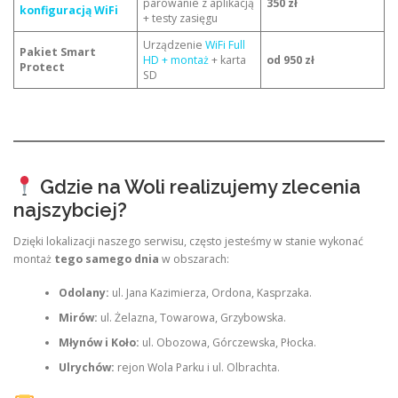
parowanie z aplikacją
350 zł
konfiguracją WiFi
+ testy zasięgu
Urządzenie
WiFi Full
Pakiet Smart
HD + montaż
+ karta
od 950 zł
Protect
SD
Gdzie na Woli realizujemy zlecenia
najszybciej?
Dzięki lokalizacji naszego serwisu, często jesteśmy w stanie wykonać
montaż
tego samego dnia
w obszarach:
Odolany:
ul. Jana Kazimierza, Ordona, Kasprzaka.
Mirów:
ul. Żelazna, Towarowa, Grzybowska.
Młynów i Koło:
ul. Obozowa, Górczewska, Płocka.
Ulrychów:
rejon Wola Parku i ul. Olbrachta.