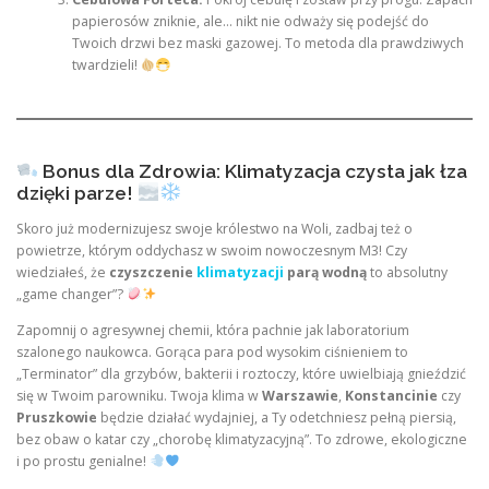
papierosów zniknie, ale… nikt nie odważy się podejść do
Twoich drzwi bez maski gazowej. To metoda dla prawdziwych
twardzieli!
Bonus dla Zdrowia: Klimatyzacja czysta jak łza
dzięki parze!
Skoro już modernizujesz swoje królestwo na Woli, zadbaj też o
powietrze, którym oddychasz w swoim nowoczesnym M3! Czy
wiedziałeś, że
czyszczenie
klimatyzacji
parą wodną
to absolutny
„game changer”?
Zapomnij o agresywnej chemii, która pachnie jak laboratorium
szalonego naukowca. Gorąca para pod wysokim ciśnieniem to
„Terminator” dla grzybów, bakterii i roztoczy, które uwielbiają gnieździć
się w Twoim parowniku. Twoja klima w
Warszawie
,
Konstancinie
czy
Pruszkowie
będzie działać wydajniej, a Ty odetchniesz pełną piersią,
bez obaw o katar czy „chorobę klimatyzacyjną”. To zdrowe, ekologiczne
i po prostu genialne!