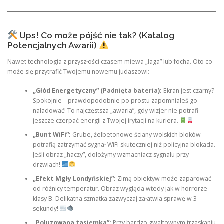
Ups! Co może pójść nie tak? (Katalog
Potencjalnych Awarii)
Nawet technologia z przyszłości czasem miewa „laga” lub focha. Oto co
może się przytrafić Twojemu nowemu judaszowi:
„Głód Energetyczny” (Padnięta bateria):
Ekran jest czarny?
Spokojnie – prawdopodobnie po prostu zapomniałeś go
naładować! To najczęstsza „awaria”, gdy wizjer nie potrafi
jeszcze czerpać energii z Twojej irytacji na kuriera.
„Bunt WiFi”:
Grube, żelbetonowe ściany wolskich bloków
potrafią zatrzymać sygnał WiFi skuteczniej niż policyjna blokada.
Jeśli obraz „haczy”, dołożymy wzmacniacz sygnału przy
drzwiach!
„Efekt Mgły Londyńskiej”:
Zimą obiektyw może zaparować
od różnicy temperatur. Obraz wygląda wtedy jak w horrorze
klasy B. Delikatna szmatka zazwyczaj załatwia sprawę w 3
sekundy!
„Poluzowana tasiemka”:
Przy bardzo gwałtownym trzaskaniu