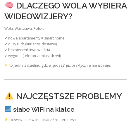
DLACZEGO WOLA WYBIERA
WIDEOWIZJERY?
Wola, Warszawa, Polska
✔ nowe apartamenty = smart home
✔ duży ruch (kurierzy, dostawy)
✔ bezpieczeństwo wejścia
✔ wygoda (telefon zamiast drzwi)
to jedna z dzielnic, gdzie „judasz” już praktycznie nie istnieje.
NAJCZĘSTSZE PROBLEMY
słabe WiFi na klatce
rozwiązanie: wzmacniacz / router mesh