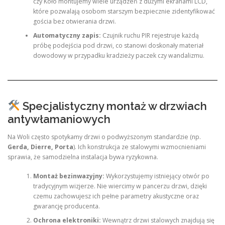
czy Koło montujemy wiele urządzeń z dużymi ekranami LCD,
które pozwalają osobom starszym bezpiecznie zidentyfikować
gościa bez otwierania drzwi.
Automatyczny zapis:
Czujnik ruchu PIR rejestruje każdą
próbę podejścia pod drzwi, co stanowi doskonały materiał
dowodowy w przypadku kradzieży paczek czy wandalizmu.
Specjalistyczny montaż w drzwiach
antywłamaniowych
Na Woli często spotykamy drzwi o podwyższonym standardzie (np.
Gerda, Dierre, Porta
). Ich konstrukcja ze stalowymi wzmocnieniami
sprawia, że samodzielna instalacja bywa ryzykowna.
Montaż bezinwazyjny:
Wykorzystujemy istniejący otwór po
tradycyjnym wizjerze. Nie wiercimy w pancerzu drzwi, dzięki
czemu zachowujesz ich pełne parametry akustyczne oraz
gwarancję producenta.
Ochrona elektroniki:
Wewnątrz drzwi stalowych znajdują się