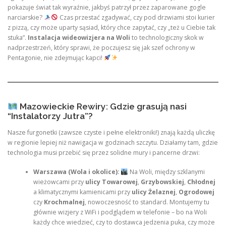
pokazuje świat tak wyraźnie, jakbyś patrzył przez zaparowane gogle
narciarskie?
Czas przestać zgadywać, czy pod drzwiami stoi kurier
z pizzą, czy może uparty sąsiad, który chce zapytać, czy „też u Ciebie tak
stuka”.
Instalacja wideowizjera na Woli
to technologiczny skok w
nadprzestrzeń, który sprawi, że poczujesz się jak szef ochrony w
Pentagonie, nie zdejmując kapci!
Mazowieckie Rewiry: Gdzie grasują nasi
“Instalatorzy Jutra”?
Nasze furgonetki (zawsze czyste i pełne elektroniki!) znają każdą uliczkę
w regionie lepiej niż nawigacja w godzinach szczytu. Działamy tam, gdzie
technologia musi przebić się przez solidne mury i pancerne drzwi:
Warszawa (Wola i okolice):
Na Woli, między szklanymi
wieżowcami przy
ulicy Towarowej
,
Grzybowskiej
,
Chłodnej
a klimatycznymi kamienicami przy
ulicy Żelaznej
,
Ogrodowej
czy
Krochmalnej
, nowoczesność to standard. Montujemy tu
głównie wizjery z WiFi i podglądem w telefonie – bo na Woli
każdy chce wiedzieć, czy to dostawca jedzenia puka, czy może