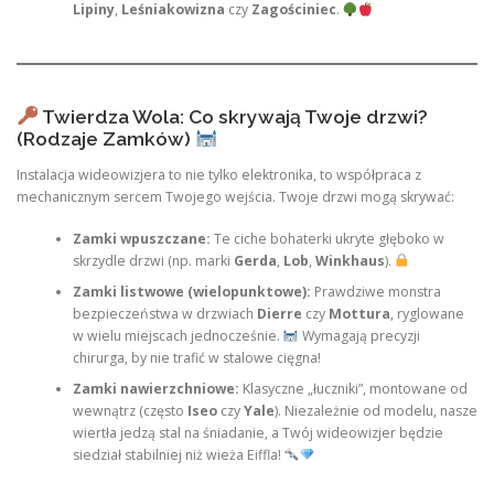
Lipiny
,
Leśniakowizna
czy
Zagościniec
.
Twierdza Wola: Co skrywają Twoje drzwi?
(Rodzaje Zamków)
Instalacja wideowizjera to nie tylko elektronika, to współpraca z
mechanicznym sercem Twojego wejścia. Twoje drzwi mogą skrywać:
Zamki wpuszczane:
Te ciche bohaterki ukryte głęboko w
skrzydle drzwi (np. marki
Gerda
,
Lob
,
Winkhaus
).
Zamki listwowe (wielopunktowe):
Prawdziwe monstra
bezpieczeństwa w drzwiach
Dierre
czy
Mottura
, ryglowane
w wielu miejscach jednocześnie.
Wymagają precyzji
chirurga, by nie trafić w stalowe cięgna!
Zamki nawierzchniowe:
Klasyczne „łuczniki”, montowane od
wewnątrz (często
Iseo
czy
Yale
). Niezależnie od modelu, nasze
wiertła jedzą stal na śniadanie, a Twój wideowizjer będzie
siedział stabilniej niż wieża Eiffla!