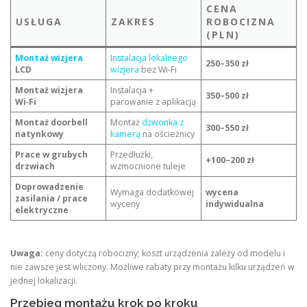
CENA
USŁUGA
ZAKRES
ROBOCIZNA
(PLN)
Montaż wizjera
Instalacja lokalnego
250–350 zł
LCD
wizjera
bez Wi‑Fi
Montaż wizjera
Instalacja +
350–500 zł
Wi‑Fi
parowanie z aplikacją
Montaż doorbell
Montaż
dzwonka z
300–550 zł
natynkowy
kamerą
na ościeżnicy
Prace w grubych
Przedłużki,
+100–200 zł
drzwiach
wzmocnione tuleje
Doprowadzenie
Wymaga dodatkowej
wycena
zasilania / prace
wyceny
indywidualna
elektryczne
Uwaga:
ceny dotyczą robocizny; koszt urządzenia zależy od modelu i
nie zawsze jest wliczony. Możliwe rabaty przy montażu kilku urządzeń w
jednej lokalizacji.
Przebieg montażu krok po kroku