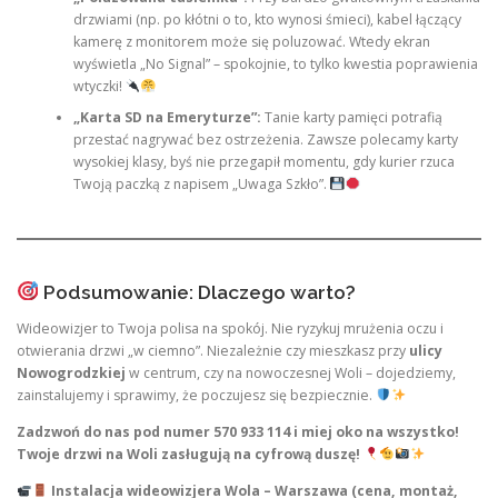
drzwiami (np. po kłótni o to, kto wynosi śmieci), kabel łączący
kamerę z monitorem może się poluzować. Wtedy ekran
wyświetla „No Signal” – spokojnie, to tylko kwestia poprawienia
wtyczki!
„Karta SD na Emeryturze”:
Tanie karty pamięci potrafią
przestać nagrywać bez ostrzeżenia. Zawsze polecamy karty
wysokiej klasy, byś nie przegapił momentu, gdy kurier rzuca
Twoją paczką z napisem „Uwaga Szkło”.
Podsumowanie: Dlaczego warto?
Wideowizjer to Twoja polisa na spokój. Nie ryzykuj mrużenia oczu i
otwierania drzwi „w ciemno”. Niezależnie czy mieszkasz przy
ulicy
Nowogrodzkiej
w centrum, czy na nowoczesnej Woli – dojedziemy,
zainstalujemy i sprawimy, że poczujesz się bezpiecznie.
Zadzwoń do nas pod numer 570 933 114 i miej oko na wszystko!
Twoje drzwi na Woli zasługują na cyfrową duszę!
Instalacja wideowizjera Wola – Warszawa (cena, montaż,