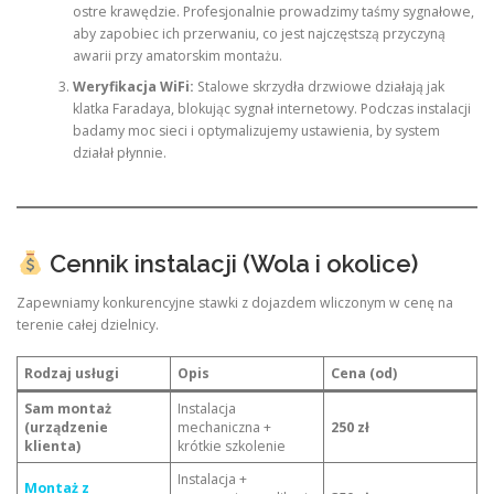
ostre krawędzie. Profesjonalnie prowadzimy taśmy sygnałowe,
aby zapobiec ich przerwaniu, co jest najczęstszą przyczyną
awarii przy amatorskim montażu.
Weryfikacja WiFi:
Stalowe skrzydła drzwiowe działają jak
klatka Faradaya, blokując sygnał internetowy. Podczas instalacji
badamy moc sieci i optymalizujemy ustawienia, by system
działał płynnie.
Cennik instalacji (Wola i okolice)
Zapewniamy konkurencyjne stawki z dojazdem wliczonym w cenę na
terenie całej dzielnicy.
Rodzaj usługi
Opis
Cena (od)
Sam montaż
Instalacja
(urządzenie
mechaniczna +
250 zł
klienta)
krótkie szkolenie
Instalacja +
Montaż z