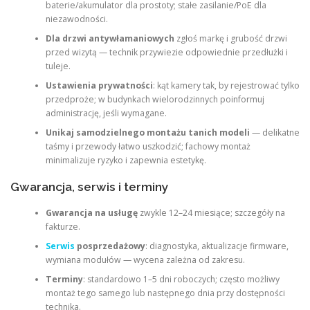
baterie/akumulator dla prostoty; stałe zasilanie/PoE dla
niezawodności.
Dla drzwi antywłamaniowych
zgłoś markę i grubość drzwi
przed wizytą — technik przywiezie odpowiednie przedłużki i
tuleje.
Ustawienia prywatności
: kąt kamery tak, by rejestrować tylko
przedproże; w budynkach wielorodzinnych poinformuj
administrację, jeśli wymagane.
Unikaj samodzielnego montażu tanich modeli
— delikatne
taśmy i przewody łatwo uszkodzić; fachowy montaż
minimalizuje ryzyko i zapewnia estetykę.
Gwarancja, serwis i terminy
Gwarancja na usługę
zwykle 12–24 miesiące; szczegóły na
fakturze.
Serwis
posprzedażowy
: diagnostyka, aktualizacje firmware,
wymiana modułów — wycena zależna od zakresu.
Terminy
: standardowo 1–5 dni roboczych; często możliwy
montaż tego samego lub następnego dnia przy dostępności
technika.