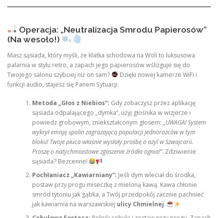
Operacja: „Neutralizacja Smrodu Papierosów”
(Na wesoło!)
Masz sąsiada, który myśli, że klatka schodowa na Woli to luksusowa
palarnia w stylu retro, a zapach jego papierosów wślizguje się do
Twojego salonu szybciej niż on sam?
Dzięki nowej kamerze WiFi i
funkcji audio, stajesz się Panem Sytuacji:
Metoda „Głos z Niebios”:
Gdy zobaczysz przez aplikację
sąsiada odpalającego „dymka”, użyj głośnika w wizjerze i
powiedz grobowym, zniekształconym głosem:
„UWAGA! System
wykrył emisję spalin zagrażającą populacji jednorożców w tym
bloku! Twoje płuca właśnie wysłały prośbę o azyl w Szwajcarii.
Proszę o natychmiastowe zgaszenie źródła ognia!”
. Zdziwienie
sąsiada? Bezcenne!
Pochłaniacz „Kawiarniany”:
Jeśli dym wleciał do środka,
postaw przy progu miseczkę z mieloną kawą. Kawa chłonie
smród tytoniu jak gąbka, a Twój przedpokój zacznie pachnieć
jak kawiarnia na warszawskiej
ulicy Chmielnej
.
Cebulowa Forteca:
Pokrój cebulę i zostaw przy progu. Zapach