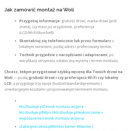
Jak zamówić montaż na Woli
Przygotuj informacje
: grubość drzwi, marka drzwi (jeśli
znana), czy masz już urządzenie, preferencja
(LCD/Wi‑Fi/doorbell).
Skontaktuj się telefonicznie lub przez formularz
z
lokalnym serwisem; podaj adres i preferowany termin.
Technik przyjedzie z narzędziami i adapterami
; po
weryfikacji otrzymasz ostateczną wycenę i termin montażu.
Chcesz, żebym przygotował szybką wycenę dla Twoich drzwi na
Woli
— podaj
grubość drzwi i czy preferujesz Wi‑Fi czy lokalny
LCD
, a przygotuję trzy opcje (budżet/standard/premium) z
orientacyjnymi kosztami i proponowanym terminem montażu.
KtoZbuduje.plCennik montażu wizjera –
ktozbuduje.plhttps://ktozbuduje.pl/wykonczenie-i-
wyposazenie/cennik-montazu-wizjera/
iZabezpieczenia.plMontaż kamer Wilanów |