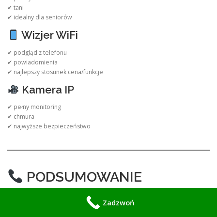
✔ tani
✔ idealny dla seniorów
Wizjer WiFi
✔ podgląd z telefonu
✔ powiadomienia
✔ najlepszy stosunek cena/funkcje
Kamera IP
✔ pełny monitoring
✔ chmura
✔ najwyższe bezpieczeństwo
PODSUMOWANIE
Instalacja wideowizjera Wola:
Zadzwoń