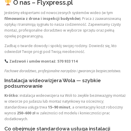
O nas – Flyxpress.pl
Jesteśmy ekspertami od nowoczesnych systemów wideo (w tym
filmowania z drona i inspekcji budynków
). Praca z zaawansowaną
optyką i transmisją sygnału to nasza codzienność. Zapewniamy czysty
montaż, profesjonalne doradztwo w wyborze sprzętu oraz pełną
opiekę pogwarancyjną.
Zadbaj o twarde dowody i spokój swojej rodziny. Dowiedz się, kto
odwiedził Twoje progi pod Twoją nieobecność.
Zadzwoń i umów montaż: 570 933 114
Fachowe doradztwo, profesjonalne narzędzia i gwarancja bezpieczeństwa.
Instalacja wideowizjera Wola — szybkie
podsumowanie
Krótko:
instalacja wideowizjera na Woli to zwykle bezinwazyjny montaż
w otworze po judaszu lub montaż natynkowy na ościeżnicy;
standardowa usługa trwa
15–90 minut
, a orientacyjny koszt robocizny
wynosi
250–600 zł
w zależności od modelu i konieczności prac
dodatkowych.
Co obejmuje standardowa usługa instalacji