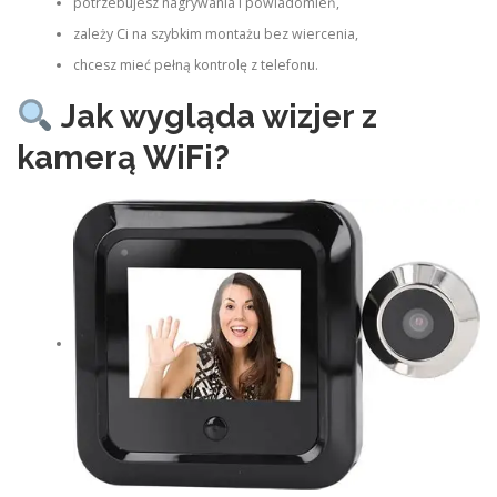
potrzebujesz nagrywania i powiadomień,
zależy Ci na szybkim montażu bez wiercenia,
chcesz mieć pełną kontrolę z telefonu.
Jak wygląda wizjer z
kamerą WiFi?