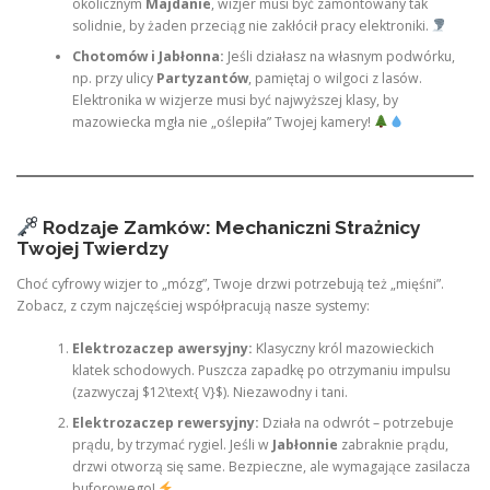
okolicznym
Majdanie
, wizjer musi być zamontowany tak
solidnie, by żaden przeciąg nie zakłócił pracy elektroniki.
Chotomów i Jabłonna:
Jeśli działasz na własnym podwórku,
np. przy ulicy
Partyzantów
, pamiętaj o wilgoci z lasów.
Elektronika w wizjerze musi być najwyższej klasy, by
mazowiecka mgła nie „oślepiła” Twojej kamery!
Rodzaje Zamków: Mechaniczni Strażnicy
Twojej Twierdzy
Choć cyfrowy wizjer to „mózg”, Twoje drzwi potrzebują też „mięśni”.
Zobacz, z czym najczęściej współpracują nasze systemy:
Elektrozaczep awersyjny:
Klasyczny król mazowieckich
klatek schodowych. Puszcza zapadkę po otrzymaniu impulsu
(zazwyczaj $12\text{ V}$). Niezawodny i tani.
Elektrozaczep rewersyjny:
Działa na odwrót – potrzebuje
prądu, by trzymać rygiel. Jeśli w
Jabłonnie
zabraknie prądu,
drzwi otworzą się same. Bezpieczne, ale wymagające zasilacza
buforowego!