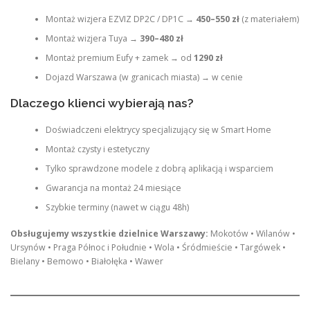
Montaż wizjera EZVIZ DP2C / DP1C →
450–550 zł
(z materiałem)
Montaż wizjera Tuya →
390–480 zł
Montaż premium Eufy + zamek → od
1290 zł
Dojazd Warszawa (w granicach miasta) → w cenie
Dlaczego klienci wybierają nas?
Doświadczeni elektrycy specjalizujący się w Smart Home
Montaż czysty i estetyczny
Tylko sprawdzone modele z dobrą aplikacją i wsparciem
Gwarancja na montaż 24 miesiące
Szybkie terminy (nawet w ciągu 48h)
Obsługujemy wszystkie dzielnice Warszawy:
Mokotów • Wilanów •
Ursynów • Praga Północ i Południe • Wola • Śródmieście • Targówek •
Bielany • Bemowo • Białołęka • Wawer