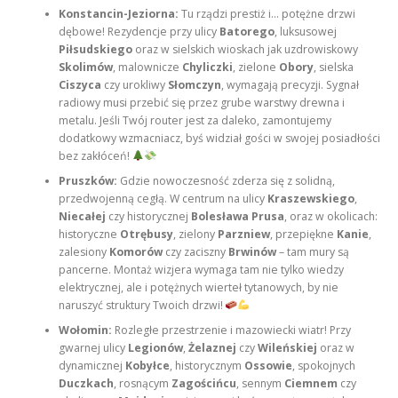
Konstancin-Jeziorna:
Tu rządzi prestiż i… potężne drzwi
dębowe! Rezydencje przy ulicy
Batorego
, luksusowej
Piłsudskiego
oraz w sielskich wioskach jak uzdrowiskowy
Skolimów
, malownicze
Chyliczki
, zielone
Obory
, sielska
Ciszyca
czy urokliwy
Słomczyn
, wymagają precyzji. Sygnał
radiowy musi przebić się przez grube warstwy drewna i
metalu. Jeśli Twój router jest za daleko, zamontujemy
dodatkowy wzmacniacz, byś widział gości w swojej posiadłości
bez zakłóceń!
Pruszków:
Gdzie nowoczesność zderza się z solidną,
przedwojenną cegłą. W centrum na ulicy
Kraszewskiego
,
Niecałej
czy historycznej
Bolesława Prusa
, oraz w okolicach:
historyczne
Otrębusy
, zielony
Parzniew
, przepiękne
Kanie
,
zalesiony
Komorów
czy zaciszny
Brwinów
– tam mury są
pancerne. Montaż wizjera wymaga tam nie tylko wiedzy
elektrycznej, ale i potężnych wierteł tytanowych, by nie
naruszyć struktury Twoich drzwi!
Wołomin:
Rozległe przestrzenie i mazowiecki wiatr! Przy
gwarnej ulicy
Legionów
,
Żelaznej
czy
Wileńskiej
oraz w
dynamicznej
Kobyłce
, historycznym
Ossowie
, spokojnych
Duczkach
, rosnącym
Zagościńcu
, sennym
Ciemnem
czy