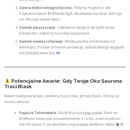
Zwora elektromagnetyczna:
Potężny magnes o sile
trzymania nawet $500\text{ kg}$. Bezdźwięczny tytan, którego
nie sforsuje nawet siłacz.
Zamek wpuszczany:
Całkowicie ukryty w skrzydle drzwi.
Estetyczny i odporny na próby wyważenia.
Zamek nawierzchniowy:
Wielka puszka montowana od
wewnątrz. Dodaje drzwiom surowego, industrialnego wyglądu
niezdobytej twierdzy.
Potencjalne Awarie: Gdy Twoje Oko Saurona
Traci Blask
Nawet najlepszy wizjer z kamerą może mieć gorszy dzień. Oto na co
musisz uważać:
Pajęcza Telenowela:
Diody IR przyciągają pająki. Rano na
telefonie zobaczysz powiadomienie o ruchu, a tam w jakości
Full HD ukaże Ci się włochata noga pająka wielkości dębu!