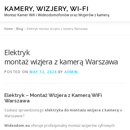
Skip
KAMERY, WIZJERY, WI-FI
to
content
Montaż Kamer Wifi i Wideodomofonów oraz Wizjerów z kamerą
Home
»
Blog
»
Elektryk montaż wizjera z kamerą Warszawa
GŁÓWNA
MONTAŻ KAMER WIFI W WARSZAWA
Elektryk
MONTAŻU WIZJERÓW Z KAMERĄ
BLOG
KONTAKT
montaż wizjera z kamerą Warszawa
POSTED ON
MAY 12, 2026
BY
ADMIN
Elektryk – Montaż Wizjera z Kamerą WiFi
Warszawa
Szukasz sprawdzonego
elektryka do montażu wizjera z kamerą
w
Warszawie?
Wideodom.eu
oferuje profesjonalny montaż wizjerów cyfrowych