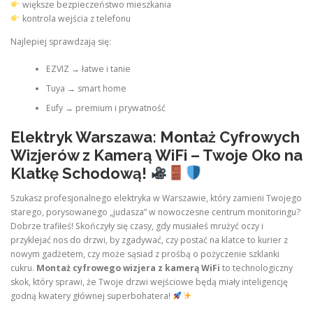
większe bezpieczeństwo mieszkania
kontrola wejścia z telefonu
Najlepiej sprawdzają się:
EZVIZ → łatwe i tanie
Tuya → smart home
Eufy → premium i prywatność
Elektryk Warszawa: Montaż Cyfrowych
Wizjerów z Kamerą WiFi – Twoje Oko na
Klatkę Schodową!
Szukasz profesjonalnego elektryka w Warszawie, który zamieni Twojego
starego, porysowanego „judasza” w nowoczesne centrum monitoringu?
Dobrze trafiłeś! Skończyły się czasy, gdy musiałeś mrużyć oczy i
przyklejać nos do drzwi, by zgadywać, czy postać na klatce to kurier z
nowym gadżetem, czy może sąsiad z prośbą o pożyczenie szklanki
cukru.
Montaż cyfrowego wizjera z kamerą WiFi
to technologiczny
skok, który sprawi, że Twoje drzwi wejściowe będą miały inteligencję
godną kwatery głównej superbohatera!