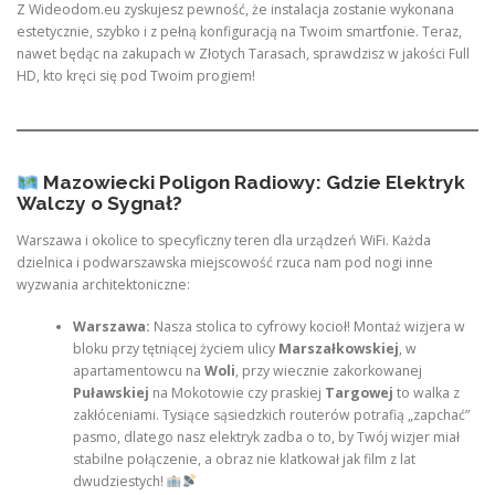
Z Wideodom.eu zyskujesz pewność, że instalacja zostanie wykonana
estetycznie, szybko i z pełną konfiguracją na Twoim smartfonie. Teraz,
nawet będąc na zakupach w Złotych Tarasach, sprawdzisz w jakości Full
HD, kto kręci się pod Twoim progiem!
Mazowiecki Poligon Radiowy: Gdzie Elektryk
Walczy o Sygnał?
Warszawa i okolice to specyficzny teren dla urządzeń WiFi. Każda
dzielnica i podwarszawska miejscowość rzuca nam pod nogi inne
wyzwania architektoniczne:
Warszawa:
Nasza stolica to cyfrowy kocioł! Montaż wizjera w
bloku przy tętniącej życiem ulicy
Marszałkowskiej
, w
apartamentowcu na
Woli
, przy wiecznie zakorkowanej
Puławskiej
na Mokotowie czy praskiej
Targowej
to walka z
zakłóceniami. Tysiące sąsiedzkich routerów potrafią „zapchać”
pasmo, dlatego nasz elektryk zadba o to, by Twój wizjer miał
stabilne połączenie, a obraz nie klatkował jak film z lat
dwudziestych!